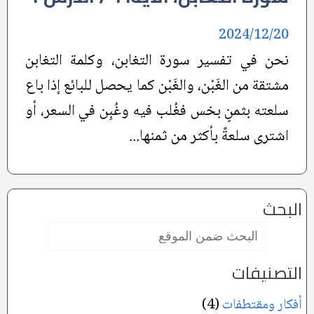
2024/12/20
نحن في تفسير سورة التغابن، وكلمة التغابن
مشتقة من الغَبْن، والغَبْن كما يحصل للبائع إذا باع
سلعته بثمنٍ بخس فغُلب فيه وغُبِن في السعر، أو
اشترى سلعةً بأكثر من ثمنها...
البحث
البحث
ضمن
الموقع:
التصنيفات
أفكار ومقتطفات
(4)