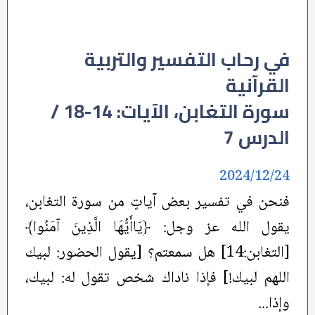
في رحاب التفسير والتربية
القرآنية
سورة التغابن، الآيات: 14-18 /
الدرس 7
2024/12/24
فنحن في تفسير بعض آياتٍ من سورة التغابن،
يقول الله عز وجل: ﴿يَاأَيُّهَا الَّذِينَ آمَنُوا﴾
[التغابن:14] هل سمعتم؟ [يقول الحضور: لبيك
اللهم لبيك!] فإذا ناداك شخص تقول له: لبيك،
وإذا...