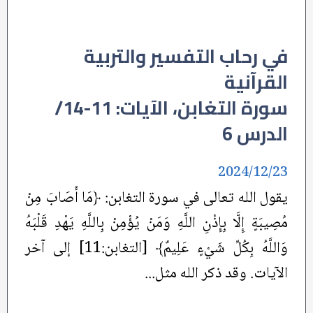
في رحاب التفسير والتربية
القرآنية
سورة التغابن، الآيات: 11-14/
الدرس 6
2024/12/23
يقول الله تعالى في سورة التغابن: ﴿مَا أَصَابَ مِنْ
مُصِيبَةٍ إِلَّا بِإِذْنِ اللَّهِ وَمَنْ يُؤْمِنْ بِاللَّهِ يَهْدِ قَلْبَهُ
وَاللَّهُ بِكُلِّ شَيْءٍ عَلِيمٌ﴾ [التغابن:11] إلى آخر
الآيات. وقد ذكر الله مثل...