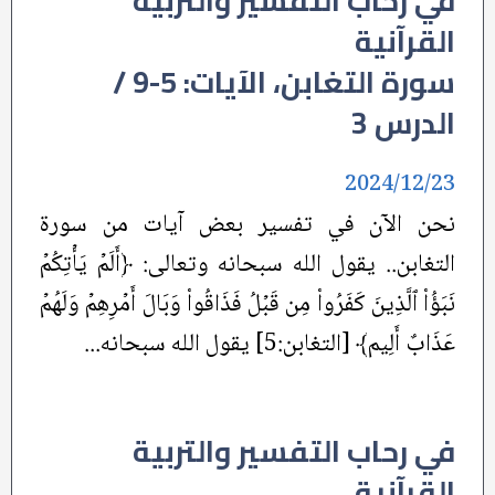
في رحاب التفسير والتربية
القرآنية
سورة التغابن، الآيات: 5-9 /
الدرس 3
2024/12/23
نحن الآن في تفسير بعض آيات من سورة
التغابن.. يقول الله سبحانه وتعالى: ﴿أَلَمۡ يَأۡتِكُمۡ
نَبَؤُاْ ٱلَّذِينَ كَفَرُواْ مِن قَبۡلُ فَذَاقُواْ وَبَالَ أَمۡرِهِمۡ وَلَهُمۡ
عَذَابٌ أَلِيم﴾ [التغابن:5] يقول الله سبحانه...
في رحاب التفسير والتربية
القرآنية