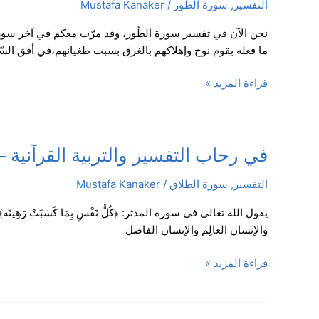
التفسير
,
سورة الطور
/
Mustafa Kanaker
التفسير
والتربية
القرآنية
ما فعله بقوم نوح وإهلاكهم بالغرق بسبب طغيانهم،في أفق السّ
–
سورة
قراءة المزيد »
الذاريات،
الآيات:
52-
60
في
في رحاب التفسير والتربية القرآنية – سورة 
وسورة
رحاب
الطور،
التفسير
,
سورة الطلاق
/
Mustafa Kanaker
التفسير
الآيات:
والتربية
1-
القرآنية
17
والإنسان العالِم والإنسان الفاضل
–
/
سورة
الدرس:
قراءة المزيد »
الطلاق
1
–
الآية