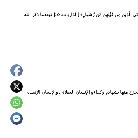
نحن الآن في تفسير سورة الطّور، وقد مرّت معكم في آخر سورة الذّاريات آيةٌ تحتاج إلى زيادة توضيحٍ وبيان، وهي قوله تعالى: ﴿كَذَٰلِكَ مَا أَتَى الَّذِينَ مِن قَبْلِهِم مِّن رَّسُولٍ﴾ [الذاريات:52] فبعدما ذكر الله
سة تجعل كلّ طالب مُجِدٍّ مجتهدٍ نجيبٍ يتخرّج منها بشهادةِ وكفاءةِ الإنسان العقلاني والإنسان الإنساني