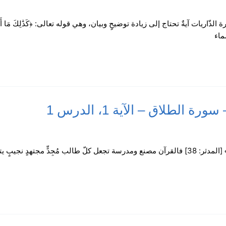
ماء
الطلاق – الآية 1، الدرس 1
يقول الله تعالى في سورة المدثر: ﴿كُلُّ نَفْسٍ بِمَا كَسَبَتْ رَهِينَة﴾ [المدثر: 38] فالقرآن مصنع ومدر