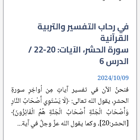
في رحاب التفسير والتربية
القرآنية
سورة الحشر، الآيات: 20-22 /
الدرس 6
2024/10/09
فنحنُ الآن في تفسير آياتٍ مِن أواخِرِ سورةِ
الحشرِ، يقول الله تعالى: ﴿لَا يَسْتَوِي أَصْحَابُ النَّارِ
وَأَصْحَابُ الْجَنَّةِ أَصْحَابُ الْجَنَّةِ هُمُ الْفَائِزُونَ﴾
[الحشر:20]، وكما يقول الله عزَّ وجلَّ في آية...