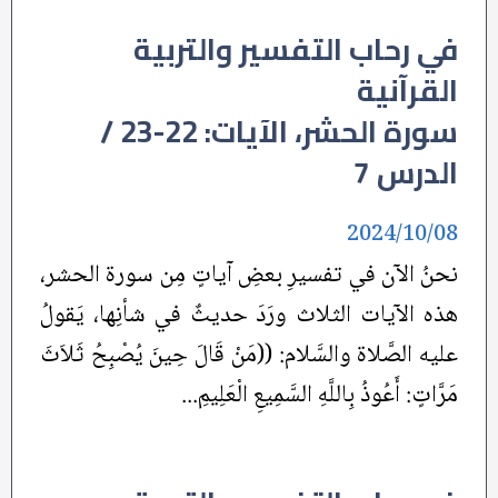
في رحاب التفسير والتربية
القرآنية
سورة الحشر، الآيات: 22-23 /
الدرس 7
2024/10/08
نحنُ الآن في تفسيرِ بعضِ آياتٍ مِن سورة الحشر،
هذه الآيات الثلاث ورَدَ حديثٌ في شأنِها، يَقولُ
عليه الصَّلاة والسَّلام: ((‏مَنْ قَالَ حِينَ يُصْبِحُ ثَلاَثَ
مَرَّاتٍ: أَعُوذُ بِاللَّهِ السَّمِيعِ الْعَلِيمِ...