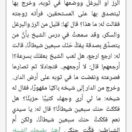
الرز أو البرغل ووضعها في ثوبه، وخرج بها
ليتصدق بها على المستحقين، فرأته زوجته
فقالت له: ما هذا؟ قال لها: قليل من الرز والبرغل
والسكر، وقد سمعتُ في درس الشيخ بأنَّ من
يتصدَّق بصدقة يفكُّ حَنَك سبعين شيطانًا، قالت
له: ارجع ارجع، هل لعب الشيخ بعقلك بسرعة؟!
أرجعهم! قال: لا أرجعهم.. فتجادلا ثم تصارعا
فصرعته ونفضت ما في ثوبه على أرض الدار..
وخرج من الدار إلى شيخه باكيًا مقهورًا، فقال له
شيخه: ما لي أرى وجهك كئيبًا حزينًا؟ هل
فككتَ حنك سبعين شيطانًا؟ قال له: يا سيدي
نعم فككتُ حنك سبعين شيطانًا، ولكن أم
الشياطين فكَّت حنكي.
[هنا يضحك الشيخ