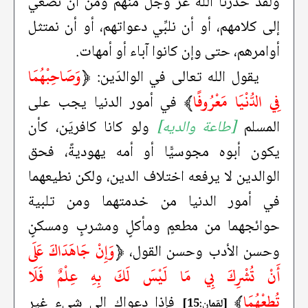
ولقد حذَّرنا الله عزَّ وجلَّ منهم ومن أن نصغي
إلى كلامهم، أو أن نلبِّي دعواتهم، أو أن نمتثل
أوامرهم، حتى وإن كانوا آباء أو أمهات.
﴿
وَصَاحِبْهُمَا
يقول الله تعالى في الوالدَين:
فِي الدُّنْيَا مَعْرُوفًا
﴾
في أمور الدنيا يجب على
المسلم
[طاعة والديه]
ولو كانا كافريَن، كأن
يكون أبوه مجوسيًّا أو أمه يهوديةً، فحق
الوالدين لا يرفعه اختلاف الدين، ولكن نطيعهما
في أمور الدنيا من خدمتهما ومن تلبية
حوائجهما من مطعمٍ ومأكلٍ ومشربٍ ومسكنٍ
﴿
وَإِنْ جَاهَدَاكَ عَلَى
وحسن الأدب وحسن القول،
أَنْ تُشْرِكَ بِي مَا لَيْسَ لَكَ بِهِ عِلْمٌ فَلَا
تُطِعْهُمَا
﴾
فإذا دعواك إلى شيء غير
[لقمان:15]