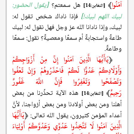
آمَنُوا
﴾
هل سمعتم؟
[يقول الحضور:
[التغابن:14]
لبيك اللهم لبيك!]
فإذا ناداك شخص تقول له:
لبيك، وإذا نادانا الله عز وجل فهل نقول له: لبيك
طاعةً واستجابةً أم سمعًا ومعصيةً؟ نقول: سمعًا
وطاعةً.
﴿
يَاأَيُّهَا الَّذِينَ آمَنُوا إِنَّ مِنْ أَزْوَاجِكُمْ
وَأَوْلَادِكُمْ عَدُوًّا لَكُمْ فَاحْذَرُوهُمْ وَإِنْ تَعْفُوا
وَتَصْفَحُوا وَتَغْفِرُوا فَإِنَّ اللَّهَ غَفُورٌ
رَحِيمٌ
﴾
هذه الآية تحذِّرنا من بعض
[التغابن:14]
أهلنا ومن بعض أولادنا ومن بعض أزواجنا، لأنَّ
﴿
يَاأَيُّهَا
أعداء المؤمن كثيرون، يقول الله تعالى:
الَّذِينَ آمَنُوا لَا تَتَّخِذُوا عَدُوِّي وَعَدُوَّكُمْ أَوْلِيَاءَ