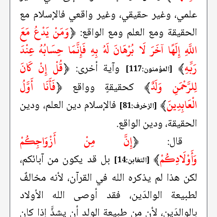
علمي، وغير حقيقي، وغير واقعي فالإسلام مع
﴿
وَمَنْ يَدْعُ مَعَ
الحقيقة ومع العلم ومع الواقع:
اللَّهِ إِلَهًا آخَرَ لَا بُرْهَانَ لَهُ بِهِ فَإِنَّمَا حِسَابُهُ عِنْدَ
رَبِّهِ
﴾
﴿
قُلْ إِنْ كَانَ
وآية أخرى:
[المؤمنون:117]
لِلرَّحْمَنِ وَلَدٌ
﴾
﴿
فَأَنَا أَوَّلُ
كحقيقةٍ وواقع
الْعَابِدِينَ
﴾
فالإسلام دين العلم، ودين
[الزخرف:81]
الحقيقة، ودين الواقع.
﴿
إِنَّ مِنْ أَزْوَاجِكُمْ
قال:
وَأَوْلَادِكُمْ
﴾
بل قد يكون من آبائكم،
[التغابن:14]
لكن هذا لم يذكره الله في القرآن، لأنه مخالفٌ
لطبيعة الوالدَين، فقد أوصى الله الأولاد
بالوالدَين، لأن من طبيعة الولد أن يشذَّ إذا كان