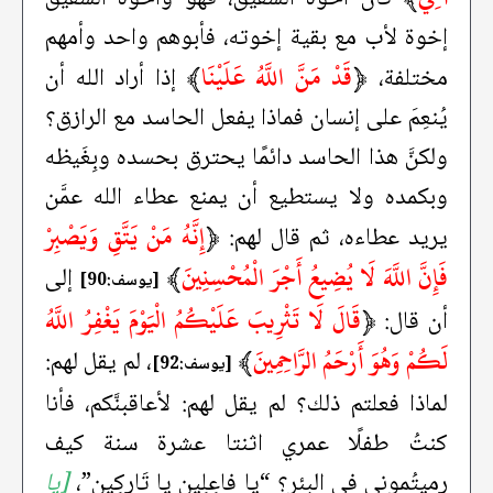
إخوة لأب مع بقية إخوته، فأبوهم واحد وأمهم
﴿
قَدْ مَنَّ اللَّهُ عَلَيْنَا
﴾
مختلفة،
إذا أراد الله أن
يُنعِمَ على إنسان فماذا يفعل الحاسد مع الرازق؟
ولكنَّ هذا الحاسد دائمًا يحترق بحسده وبِغَيظه
وبكمده ولا يستطيع أن يمنع عطاء الله عمَّن
﴿
إِنَّهُ مَنْ يَتَّقِ وَيَصْبِرْ
يريد عطاءه، ثم قال لهم:
فَإِنَّ اللَّهَ لَا يُضِيعُ أَجْرَ الْمُحْسِنِينَ
﴾
إلى
[يوسف:90]
﴿
قَالَ لَا تَثْرِيبَ عَلَيْكُمُ الْيَوْمَ يَغْفِرُ اللَّهُ
أن قال:
لَكُمْ وَهُوَ أَرْحَمُ الرَّاحِمِينَ
﴾
، لم يقل لهم:
[يوسف:92]
لماذا فعلتم ذلك؟ لم يقل لهم: لأعاقبنَّكم، فأنا
كنتُ طفلًا عمري اثنتا عشرة سنة كيف
رميتُموني في البئر؟ “يا فاعِلِين يا تَارِكِين”،
[يا