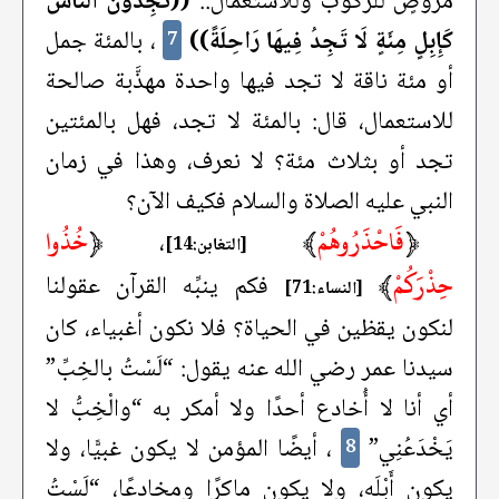
مروَّضٍ للركوب وللاستعمال..
((تَجِدُونَ النَّاسُ
كَإِبِلٍ مِئَةٍ لَا تَجِدُ فِيهَا رَاحِلَةً))
، بالمئة جمل
7
أو مئة ناقة لا تجد فيها واحدة مهذَّبة صالحة
للاستعمال، قال: بالمئة لا تجد، فهل بالمئتين
تجد أو بثلاث مئة؟ لا نعرف، وهذا في زمان
النبي عليه الصلاة والسلام فكيف الآن؟
﴿
فَاحْذَرُوهُمْ
﴾
﴿
خُذُوا
،
[التغابن:14]
حِذْرَكُمْ
﴾
فكم ينبِّه القرآن عقولنا
[النساء:71]
لنكون يقظين في الحياة؟ فلا نكون أغبياء، كان
سيدنا عمر رضي الله عنه يقول: “لَسْتُ بالخِبِّ”
أي أنا لا أُخادع أحدًا ولا أمكر به “والْخِبُّ لا
يَخْدَعُنِي”
، أيضًا المؤمن لا يكون غبيًّا، ولا
8
يكون أَبْلَه، ولا يكون ماكرًا ومخادعًا، “لَسْتُ