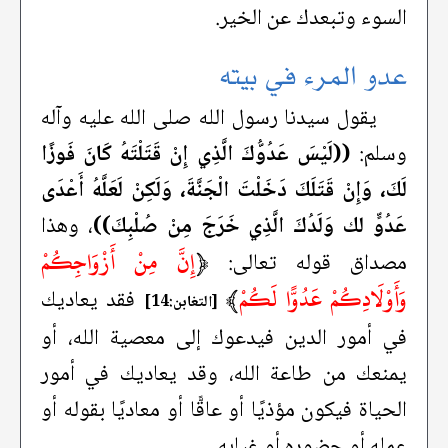
السوء وتبعدك عن الخير.
عدو المرء في بيته
يقول سيدنا رسول الله صلى الله عليه وآله
وسلم:
((لَيْسَ عَدُوُّكَ الَّذِي إِنْ قَتَلْتَهُ كَانَ فَوزًا
لَكَ، وَإِنْ قَتَلَكَ دَخَلْتَ الْجَنَّةَ، وَلَكِنْ لَعَلَّهُ أَعْدَى
عَدُوٍّ لك وَلَدُكَ الَّذِي خَرَجَ مِنْ صُلْبِكَ))
، وهذا
﴿
إِنَّ مِنْ أَزْوَاجِكُمْ
مصداق قوله تعالى:
وَأَوْلَادِكُمْ عَدُوًّا لَكُمْ
﴾
فقد يعاديك
[التغابن:14]
في أمور الدين فيدعوك إلى معصية الله، أو
يمنعك من طاعة الله، وقد يعاديك في أمور
الحياة فيكون مؤذيًا أو عاقًّا أو معاديًا بقوله أو
عمله أو حضوره أو غيابه.