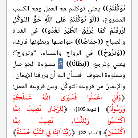
تَوَكَّلْتُمْ))
يعني توكلتم مع العمل ومع الكسب
المشروع،
((لَوْ تَوَكَّلْتُمْ عَلَى اللَّهِ حَقَّ التَوَكُّلِ
لَرُزِقْتُمْ كَمَا يُرْزَقُ الطَّيْرُ تَغْدُو))
في الغداة
والصباح
((خِمَاصًا))
حواصلها وبطونها فارغة،
((وَتَرُوحُ))
في الرواح والمساء، “وتروح”:
يعني وترجع،
((بِطَانًا))
مملوءة الحواصل
5
ومملوءة الجوف.. فنسأل الله أن يرزقنا الإيمان..
والإيمانُ من فروعه التوكُّل، ومن فروعه العمل:
﴿
وَقُلِ اعْمَلُوا فَسَيَرَى اللَّهُ عَمَلَكُمْ
وَرَسُولُهُ
﴾
﴿
لِلرِّجَالِ نَصِيبٌ مِمَّا
،
[التوبة:105]
اكْتَسَبُوا وَلِلنِّسَاءِ نَصِيبٌ مِمَّا
اكْتَسَبْنَ
﴾
﴿
رَبَّنَا آتِنَا فِي الدُّنْيَا حَسَنَةً
﴾
،
[النساء: 32]