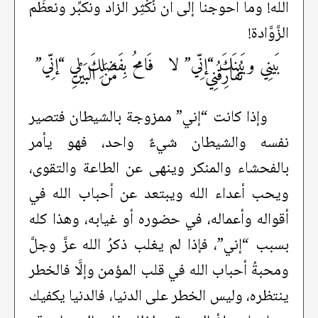
الله! وما أحوجنا إلى أن نُكْثِر الزاد ونكبِّر ونعظِّم
الزَّوَّادة!
بَينِي وبَينَكَ “إنِّي” لا
فَامحُ بِفَضلِكَ لي “إنِّي”
تُفارِقُنِي
مَنَ البَيْنِ
وإذا كانت “إني” ممزوجة بالشيطان فتصير
نفسه والشيطان شيءٌ واحد، فهو يأمر
بالفحشاء والمنكر وينهى عن الطاعة والتقوى،
ويحب أعداء الله ويبتعد عن أحباب الله في
أقواله وأعماله، في حضوره أو غيابه، وهذا كله
بسبب “إني”، فإذا لم يغلب ذكرُ الله عزَّ وجلَّ
ومحبةُ أحباب الله في قلب المؤمن وإلَّا فالخطر
ينتظره، وليس الخطر على الدنيا، فالدنيا يكفيك