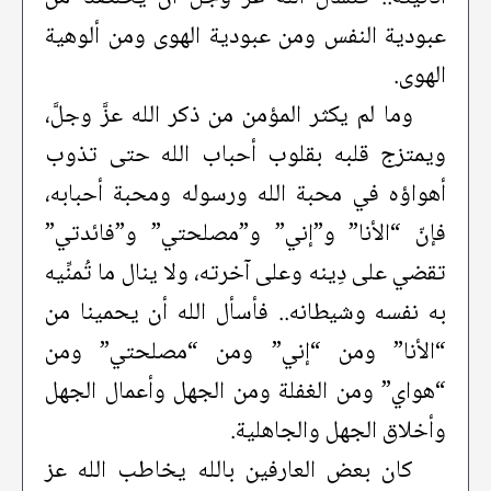
عبودية النفس ومن عبودية الهوى ومن ألوهية
الهوى.
وما لم يكثر المؤمن من ذكر الله عزَّ وجلَّ،
ويمتزج قلبه بقلوب أحباب الله حتى تذوب
أهواؤه في محبة الله ورسوله ومحبة أحبابه،
فإنّ “الأنا” و”إني” و”مصلحتي” و”فائدتي”
تقضي على دِينه وعلى آخرته، ولا ينال ما تُمنِّيه
به نفسه وشيطانه.. فأسأل الله أن يحمينا من
“الأنا” ومن “إني” ومن “مصلحتي” ومن
“هواي” ومن الغفلة ومن الجهل وأعمال الجهل
وأخلاق الجهل والجاهلية.
كان بعض العارفين بالله يخاطب الله عز