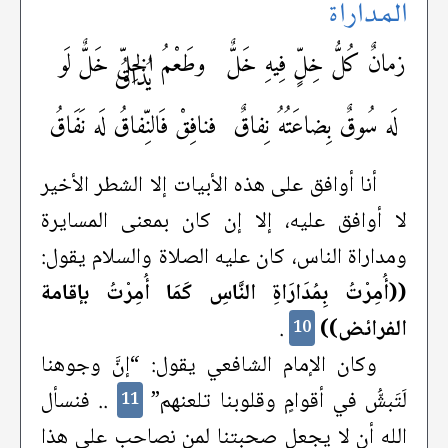
المداراة
زمانٌ كُلُّ خِلٍّ فِيهِ خَلٌّ
وطَعْمُ الخِلّ خَلٌّ لَو
يُذاقُ
لَه سُوقٌ بِضاعَتُهُ نِفاقٌ
فنافِقْ فَالنِّفاقُ لَه نَفَاقُ
أنا أوافق على هذه الأبيات إلا الشطر الأخير
لا أوافق عليه، إلا إن كان بمعنى المسايرة
ومداراة الناس، كان عليه الصلاة والسلام يقول:
((أُمِرْتُ بِمُدَارَاةِ النَّاسِ كَمَا أُمِرْتُ بإقامة
الفرائض))
.
10
وكان الإمام الشافعي يقول: “إنَّ وجوهنا
لَتَبشُّ في أقوامٍ وقلوبنا تلعنهم”
.. فنسأل
11
الله أن لا يجعل صحبتنا لمن نصاحب على هذا