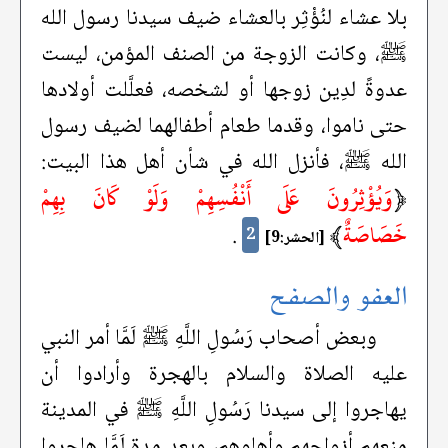
بلا عشاء لنُؤْثِر بالعشاء ضيف سيدنا رسول الله
ﷺ، وكانت الزوجة من الصنف المؤمن، ليست
عدوةً لدِين زوجها أو لشخصه، فعلَّلت أولادها
حتى ناموا، وقدما طعام أطفالهما لضيف رسول
الله ﷺ، فأنزل الله في شأن أهل هذا البيت:
﴿
وَيُؤْثِرُونَ عَلَى أَنْفُسِهِمْ وَلَوْ كَانَ بِهِمْ
خَصَاصَةٌ
﴾
.
2
[الحشر:9]
العفو والصفح
وبعض أصحاب رَسُولِ اللَّهِ ﷺ لَمَّا أمر النبي
عليه الصلاة والسلام بالهجرة وأرادوا أن
يهاجروا إلى سيدنا رَسُولِ اللَّهِ ﷺ في المدينة
منعهم أزواجهم وأهلوهم، وبعد مدةٍ لَمَّا هاجروا