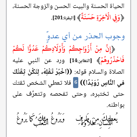
الحياة الحسنة والبيت الحسن والزوجة الحسنة،
﴿
وَفِي الْآخِرَةِ حَسَنَةً
﴾
.
[البقرة:201]
وجوب الحذر من أي عدوٍّ
﴿
إِنَّ مِنْ أَزْوَاجِكُمْ وَأَوْلَادِكُمْ عَدُوًّا لَكُمْ
فَاحْذَرُوهُمْ
﴾
ورد عن النبي عليه
[التغابن:14]
الصلاة والسلام قوله:
((اخْبُرْ تَقْلِهْ، لِتَكُنْ ثِقَتُكَ
في النَّاسِ رُوَيْدًا))
فلا تعطي الشخص ثقتك
6
حتى تختبره، وحتى تفحصه وتتعرَّف على
بواطنه.
يُعطِيكَ مِن طَرفِ
وَيَرُوغُ مِنكَ كَما يَرُوغُ
اللِّسانِ حَلاوةً
الثَّعْلَبُ