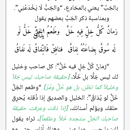
بالخِبِّ” يعني بالمخادع، “والخِبُّ لَا يَخْدَعُنِي”.
وبمناسبة ذكر الخِبِّ بعضهم يقول
زمانٌ كُلُّ خِلٍّ فِيهِ خَلٌُ
وطَعْمُ الخِلّ خَلٌّ لَو
يُذاقُ
لَه سُوقٌ بِضاعَتُهُ نِفاقٌ
فنافِقْ فَالنِّفاقُ لَه نَفاقُ
“زمانٌ كُلُّ خِلٍ فيه خَلُّ”: كل صاحب وخليل
لك ليس خِلًّا بل خَلًّا،
[حقيقة صاحبك ليس خِلاً
وخليلاً كما تظن، بل هو خَلٌّ ومُرّ]
“وطعم الخِلِّ
خَلٌّ لو يُذاقُ”: الخليل والصديق إذا ذُقتَه يُحرِق
حلقك ويؤلم أسنانك،
[إذا ذقت وعرفت حقيقة
صاحبك الخِلّ ستجده خَلاً وعلقماً]
، تراه يقول
لك: يا حبيبي ويا عيني.. وهناك أناس حتى مع