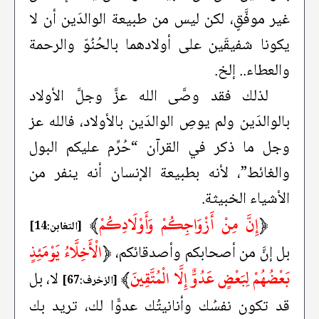
غير موفَّقٍ، لكن ليس من طبيعة الوالدَين أن لا
يكونا شفيقَين على أولادهما بالحُنُوّ والرحمة
والعطاء.. إلخ.
لذلك فقد وصَّى الله عزَّ وجلَّ الأولاد
بالوالدَين ولم يوصِ الوالدَين بالأولاد، فالله عز
وجل ما ذكر في القرآن “حُرِّم عليكم البول
والغائط”، لأنه بطبيعة الإنسان أنه ينفر من
الأشياء الخبيثة.
﴿
إِنَّ مِنْ أَزْوَاجِكُمْ وَأَوْلَادِكُمْ
﴾
[التغابن:14]
﴿
الْأَخِلَّاءُ يَوْمَئِذٍ
بل إنَّ من أصحابكم وأصدقائكم،
بَعْضُهُمْ لِبَعْضٍ عَدُوٌّ إِلَّا الْمُتَّقِينَ
﴾
لا، بل
[الزخرف:67]
قد تكون نفسُك وأنانيتُك عدوًّا لك، تريد بك