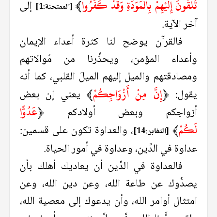
تُلْقُونَ إِلَيْهِمْ بِالْمَوَدَّةِ وَقَدْ كَفَرُوا
﴾
إلى
[الممتحنة:1]
آخر الآية.
فالقرآن يوضح لنا كثرة أعداء الإيمان
وأعداء المؤمن، ويحذِّرنا من مُوالاتهم
ومصادقتهم والميل إليهم الميلَ القلبي، كما أنه
﴿
إِنَّ مِنْ أَزْوَاجِكُمْ
﴾
يقول:
يعني إن بعض
﴿
عَدُوًّا
أزواجكم وبعض أولادكم
لَكُمْ
﴾
، والعداوة تكون على قسمين:
[التغابن:14]
عداوة في الدِّين، وعداوة في أمور الحياة.
فالعداوة في الدِّين أن يعاديك أهلك بأن
يصدُّوك عن طاعة الله، وعن دين الله، وعن
امتثال أوامر الله، وأن يدعوك إلى معصية الله،