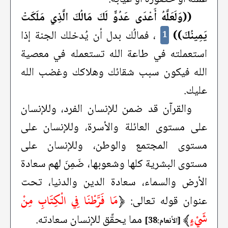
((وَلَعَلَّهُ أَعْدَى عَدُوٍّ لَكَ مَالُكَ الَّذِي مَلَكَتْ
يَمِينُكَ))
، فمالُك بدل أن يُدخلك الجنة إذا
1
استعملته في طاعة الله تستعمله في معصية
الله فيكون سبب شقائك وهلاكك وغضب الله
عليك.
والقرآن قد ضمن للإنسان الفرد، وللإنسان
على مستوى العائلة والأسرة، وللإنسان على
مستوى المجتمع والوطن، وللإنسان على
مستوى البشرية كلها وشعوبها، ضَمِنَ لهم سعادة
الأرض والسماء، سعادة الدين والدنيا، تحت
﴿
مَا فَرَّطْنَا فِي الْكِتَابِ مِنْ
عنوان قوله تعالى:
شَيْءٍ
﴾
مما يحقِّق للإنسان سعادته.
[الأنعام:38]