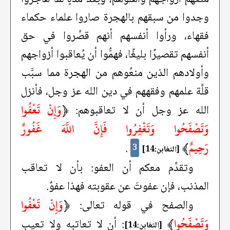
وجدوا من سبقهم بالهجرة صاروا علماء حكماء
فقهاء، ورأوا أنفسهم أنهم قصَّروا في حق
أنفسهم تقصيرًا بليغًا، فهمُّوا أن يُعاقبوا أزواجهم
وأولادهم الذين منعُوهم من الهجرة مما سبَّب
قلَّة علمهم وفقههم في دين الله عز وجل، فأنزل
﴿
وَإِنْ تَعْفُوا
الله عز وجل أن لا تعاقبوهم:
وَتَصْفَحُوا وَتَغْفِرُوا فَإِنَّ اللَّهَ غَفُورٌ
رَحِيمٌ
﴾
.
3
[التغابن:14]
وتقدَّم معكم أن العفو: بأن لا تعاقب
المذنب، فإن عفوتَ عن عقوبته فهذا عفوٌ.
﴿
وَإِنْ تَعْفُوا
والصفح في قوله تعالى:
وَتَصْفَحُوا
﴾
: أن لا تعاتبه ولا تعيب
[التغابن:14]