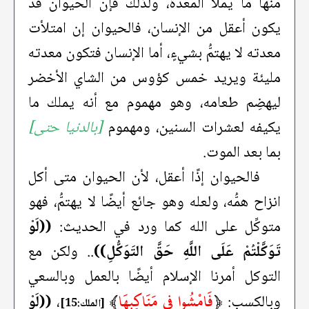
منها ما يملأ المعدة، ولذلك فإن الحيوان قد
يكون أعقل من الإنسان، فالحيوان إن امتلأت
معدته لا يهتمُّ بشيءٍ، أما الإنسان فتكون معدته
مليئة ويريد خمس كؤوس من الشاي الأخضر
ليهضِم طعامه، وهو مهموم مع أنه يملك ما
يكيفه لعشرات السنين، ومهموم
[بالدنيا حتى]
بما بعد الموت.
فالحيوان إذًا أعقل، لأن الحيوان متى أكل
انزاح همُّه، ولعله وهو جائع أيضًا لا يهتمُّ، فهو
متوكِّل على الله كما ورد في الحديث:
((لَوْ
تَوَكَّلْتُمْ عَلَى اللَّهِ حَقَّ التَوَكُّلِ))
.. ولكن مع
التوكل أمرنا الإسلام أيضًا بالعمل وبالسعي
﴿
فَامْشُوا فِي مَنَاكِبِهَا
﴾
وبالكسب:
،
((لَوْ
[الملك:15]