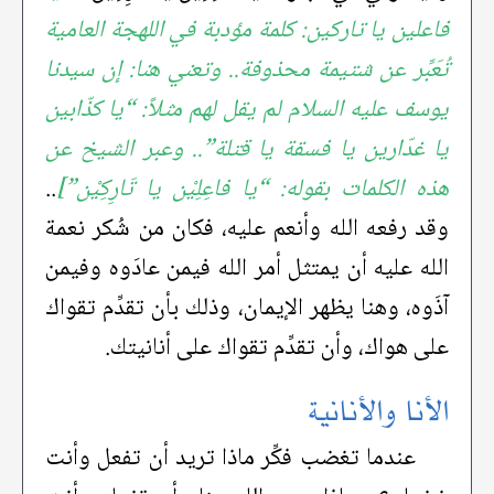
فاعلين يا تاركين: كلمة مؤدبة في اللهجة العامية
تُعَبِّر عن شتيمة محذوفة.. وتعني هنا: إن سيدنا
يوسف عليه السلام لم يقل لهم مثلاً: “يا كذّابين
يا غدّارين يا فسقة يا قتلة”.. وعبر الشيخ عن
هذه الكلمات بقوله: “يا فاعِلِيْن يا تَارِكِيْن”]
..
وقد رفعه الله وأنعم عليه، فكان من شُكر نعمة
الله عليه أن يمتثل أمر الله فيمن عادَوه وفيمن
آذَوه، وهنا يظهر الإيمان، وذلك بأن تقدِّم تقواك
على هواك، وأن تقدِّم تقواك على أنانيتك.
الأنا والأنانية
عندما تغضب فكِّر ماذا تريد أن تفعل وأنت