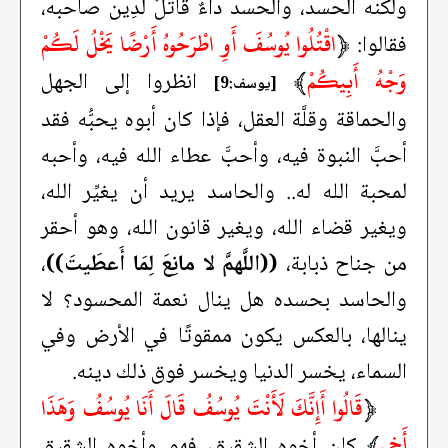
ولكنه الحسد، والحسد داءٌ قاتلٌ لدِين صاحبه،
﴿
اقْتُلُوا يُوسُفَ أَوِ اطْرَحُوهُ أَرْضًا يَخْلُ لَكُمْ
فقالوا:
وَجْهُ أَبِيكُمْ
﴾
انظروا إلى الجهل
[يوسف:9]
والحماقة وقلَّة العقل، فإذا كان أبوه يحبُّه فقد
أحبَّ النبوة فيه، وأحبَّ عطاء الله فيه، وأحبه
لمحبة الله له.. والحاسد يريد أن يغيِّر الله،
ويغير قضاء الله، ويغير قانون الله، وهو أحقر
من جناح ذبابة،
((اللَّهمَّ لا مانِعَ لِمَا أَعطَيتَ))
،
والحاسد بحسده هل ينال نعمة المحسود؟ لا
ينالها، بالعكس يكون ممقوتًا في الأرض وفي
السماء، يخسر الدنيا ويخسر فوق ذلك دينه.
﴿
قَالُوا أَإِنَّكَ لَأَنْتَ يُوسُفُ قَالَ أَنَا يُوسُفُ وَهَذَا
أَخِي
﴾
كان أخوه الشقيق، فهو وأخوه الشقيق