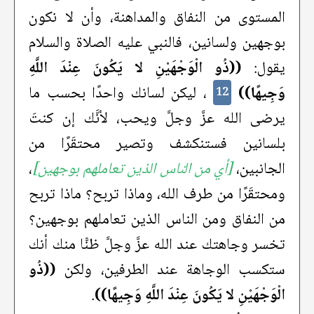
المستوى من النفاق والمداهنة، وأن لا نكون
بوجهين ولسانين، فالنبي عليه الصلاة والسلام
يقول:
((ذُو الْوَجْهَيْنِ لا يَكُونَ عِنْدَ اللَّهِ
وَجِيهًا))
، ليكن لسانك واحدًا بحسب ما
12
يرضى الله عزَّ وجلَّ ويحب، لأنَّك إن كنتَ
بلسانين فستنكشف وتصير محتقَرًا من
الجانبين،
[أي من الناس الذين تعاملهم بوجهين]
،
ومحتقَرًا من طرف الله، وماذا تربح؟ ماذا تربح
من النفاق ومن الناس الذين تعاملهم بوجهين؟
تخسر وجاهتك عند الله عزَّ وجلَّ ظنًّا منك أنك
ستكسب الوجاهة عند الطرفين، ولكن
((ذُو
الْوَجْهَيْنِ لا يَكُونَ عِنْدَ اللَّهِ وَجِيهًا))
.