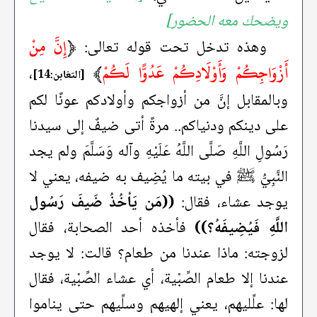
ويضحك معه الحضور]
﴿
إِنَّ مِنْ
وهذه تدخل تحت قوله تعالى:
أَزْوَاجِكُمْ وَأَوْلَادِكُمْ عَدُوًّا لَكُمْ
﴾
،
[التغابن:14]
وبالمقابل إنَّ من أزواجكم وأولادكم عونًا لكم
على دينكم ودنياكم.. مرةً أتى ضيفٌ إلى سيدنا
رَسُولِ اللَّهِ صَلَّى اللَّهُ عَلَيْهِ وآله وَسَلَّمَ ولم يجد
النَّبِيُّ ﷺ في بيته ما يُضِيف به ضيفه، يعني لا
يوجد عشاء، فقال:
((مَن يَأخُذُ ضَيفَ رَسُول
اللَّهِ فَيُضِيفَهُ؟))
فأخذه أحد الصحابة، فقال
لزوجته: ماذا عندنا من طعام؟ قالت: لا يوجد
عندنا إلا طعام الصِّبْية، أي عشاء الصِّبْية، فقال
لها: علِّليهم، يعني إلهيهم وسلِّيهم حتى يناموا