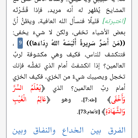
المشايخ يُظهر له أنه مريد، فإذا قَشَّرْتَه
[اختبرته]
قليلًا فنسأل الله العافية، ويظنُّ أنَّ
بعض الأشياء تخفى، ولكن لا شيءَ يخفى:
((مَنْ أَسَرَّ سَرِيرةً أَلْبَسَهُ اللهُ رِدَاءَها))
،
9
فتنكشف للناس، فكيف وهي مكشوفة لربِّ
العالمين؟ إذا انكشفتَ أمام الذي تغشُّه فإنك
تخجل ويصيبك شيءٌ من الخزي، فكيف الخزي
﴿
يَعْلَمُ السِّرَّ
أمام ربِّ العالمين؟ الذي
وَأَخْفَى
﴾
﴿
عَالِمُ الْغَيْبِ
، وهو
[طه:7]
وَالشَّهَادَةِ
﴾
.
[الأنعام:73]
الفرق بين الخداع والنفاق وبين