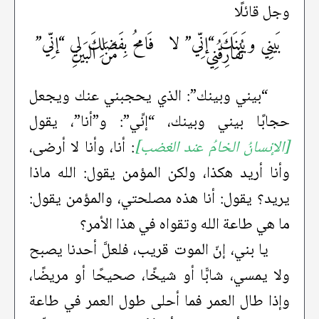
وجل قائلًا
بَينِي وبَينَكَ “إنِّي” لا
فَامحُ بِفَضلِكَ لي “إنِّي”
تُفارِقُنِي
مَنَ البَينِ
“بيني وبينك”: الذي يحجبني عنك ويجعل
حجابًا بيني وبينك، “إنِّي”: و”أنا”، يقول
[الإنسانُ الخامُ عند الغضب]
: أنا، وأنا لا أرضى،
وأنا أريد هكذا، ولكن المؤمن يقول: الله ماذا
يريد؟ يقول: أنا هذه مصلحتي، والمؤمن يقول:
ما هي طاعة الله وتقواه في هذا الأمر؟
يا بني، إنّ الموت قريب، فلعلَّ أحدنا يصبح
ولا يمسي، شابًّا أو شيخًا، صحيحًا أو مريضًا،
وإذا طال العمر فما أحلى طول العمر في طاعة