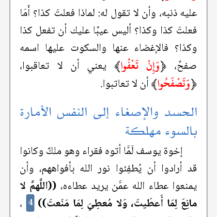
عليه ذنبه، وأن لا تقول له: لماذا فعلتَ كذا؟ أَمَا
فعلتَ كذا وكذا؟ أليس عيبًا عليك أن تفعل كذا
وكذا؟ فالإغضاء عنها والسكوت عليها اسمه
﴿
وَإِنْ تَعْفُوا
﴾
صفحٌ،
يعني أن لا تعاقبوا،
﴿
وَتَصْفَحُوا
﴾
أن لا تعاتبوا.
الحسد والإصغاء إلى النفس الأمارة
بالسوء مهلكة
إخوة يوسف لَمَّا أتوه فقراء وهو ملكٌ وكانوا
قد أرادوا أن يُطفِئوا نور الله بأفواههم، وأن
يمنعوا عطاء الله عمَّن يريد عطاءه،
((اللَّهمَّ لا
مانِعَ لِمَا أَعطَيتَ، وَلا مُعطِيَ لِمَا مَنَعتَ))
،
4