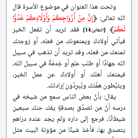
وتحت هذا العنوان في موضوع الأسرة قال
﴿
إِنَّ مِنْ أَزْوَاجِكُمْ وَأَوْلَادِكُمْ عَدُوًّا
الله تعالى:
لَكُمْ
﴾
فقد تريد أن تفعل الخير
[التغابن:14]
فيأتي أولادك ويمنعونك من فعله، أو زوجتك
تمنعك من فعله، وقد تريد أن تذهب في سبيل
الله جهادًا أو طلب علمٍ أو خِدمَةً في سبيل الله،
فيمنعك أهلك أو أولادك عن عمل الخير،
ويثبِّطون همَّتك ويُبرِدُون إرادتك.
يقال: بأنَّ بعض الناس سمع من شيخه في
درسه أنَّ من تصدَّق بصدقةٍ يفك حنك سبعين
شيطانًا، فرجع إلى داره ولم يجد عنده دراهم
يتصدق بها، فأخذ شيئًا من مؤونة البيت مثل