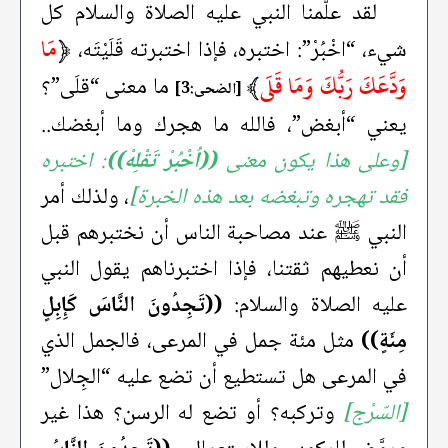
لقد علَّمنا النبي عليه الصلاة والسلام كل
﴿
مَا
شيء، “اخْبُرْ”: اختبره، فإذا اختبرته قَلَيْتَه،
وَدَّعَكَ رَبُّكَ وَمَا قَلَى
﴾
ما معنى “قلَى”؟
[الضحى:3]
يعني “أبغض”، فالله ما هجرك وما أبغضك..
[وعلى هذا يكون معنى
((اُخْبُرْ تَقْلِهْ))
: اختبره
فقد تهجره وتبغضه بعد هذه الخبرة]
، ولذلك أمر
النبي ﷺ عند مصاحبة الناس أن نختبرهم قبل
أن نعطيهم ثقتنا، فإذا اختبرناهم يقول النبي
عليه الصلاة والسلام:
((تَجِدُونَ النَّاسَ كَإِبِلٍ
مِئَةٍ))
مثل مئة جمل في المرعى، فالجمل الذي
في المرعى هل تستطيع أن تضع عليه “الجِلال”
[السّرْج]
وتركبه؟ أو تضع له الرسن؟ هذا غير