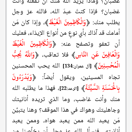
غضبان؟ وماذا يريد الله منك أن تفعله وأنت
غضبان؟ فإذا كنتَ عبدَ الله، فالله عز وجل
﴿
وَالْكَاظِمِينَ الْغَيْظَ
﴾
يطلب منك:
، وإذا كان مَن
أمامك قد آذاك بأي نوعٍ من أنواع الإيذاء، فعليك
﴿
وَالْكَاظِمِينَ الْغَيْظَ
أن تعفو وتصفح عنه:
وَالْعَافِينَ عَنِ النَّاسِ
﴾
﴿
وَاللَّهُ يُحِبُّ
فلا تعاقب،
الْمُحْسِنِينَ
﴾
الله يحب المحسنين
[آل عمران:134]
﴿
وَيَدْرَءُونَ
تجاه المسيئين، ويقول أيضاً:
بِالْحَسَنَةِ السَّيِّئَةَ
﴾
، فهذا ما يطلبه الله
[الرعد:22]
منك وأنت غاضب، وما الذي تريده أنانيتك
وجاهليتك وهواك في هذا الموقف؟ وهنا يتبيَّن
مَن يعبد الله ممن يعبد هواه، وممن يعبد
أنانيته.. فنسأل الله عز وجل أن يخلِّصنا من