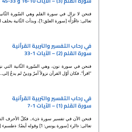
سورة القلم (3) – الآيات 10-16 و 33-45
فنحن لا نزال في سورة القلم وهي السّورة الثّانية
تعالى: ﴿اقْرَأْ﴾ [سورة العلق:1]، وبدأت الثّانية بحلف الله بالقلم وبالكتابة، وبتسمية...
في رحاب التفسير والتربية القرآنية
سورة القلم (2) – الآيات 1-33
فنحن في سورة نون، وهي السّورة الثّانية التي 
“اقرأ”. فكان أوّل القرآن نزولاً أمرٌ ودِينٌ لم يدعُ إلى...
في رحاب التفسير والتربية القرآنية
سورة القلم (1) – الآيات 1-7
تعالى: ﴿الر﴾ [سورة يونس: 1] وقوله أيضًا: ﴿طسم﴾ [سورة الشعراء:...