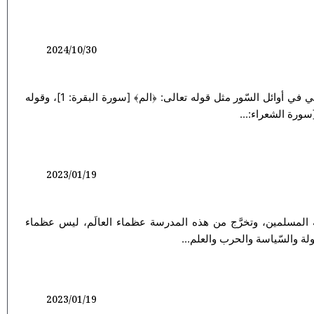
2024/10/30
فنحن الآن في تفسير سورة ﴿ن﴾.. فكلّ الأحرف التي في أوائل السّور مثل قوله تعالى: ﴿الم﴾ [سورة البقرة: 1]، وقوله
2023/01/19
المسلمين، وتخرَّج من هذه المدرسة عظماء العالَم، ليس عظماء
لة والسّياسة والحرب والعلم...
2023/01/19