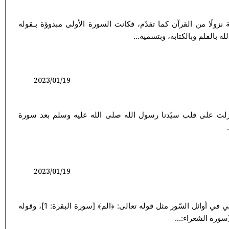
 نزولًا من القرآن كما تقدّم، فكانت السورة الأولى مبدوؤة بـقوله
2023/01/19
نزلت على قلب سيّدنا رسول الله صلى الله عليه وسلم بعد سورة
2023/01/19
فنحن الآن في تفسير سورة ﴿ن﴾.. فكلّ الأحرف التي في أوائل السّور مثل قوله تعالى: ﴿الم﴾ [سورة البقرة: 1]، وقوله