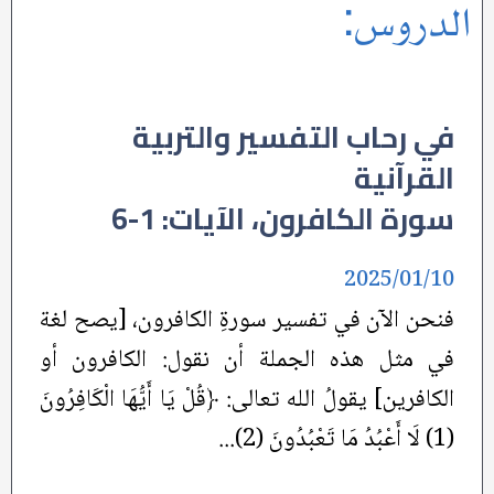
الدروس:
في رحاب التفسير والتربية
القرآنية
سورة الكافرون، الآيات: 1-6
2025/01/10
فنحن الآن في تفسير سورةِ الكافرون، [يصح لغة
في مثل هذه الجملة أن نقول: الكافرون أو
الكافرين] يقولُ الله تعالى: ﴿قُلْ يَا أَيُّهَا الْكَافِرُونَ
(1) لَا أَعْبُدُ مَا تَعْبُدُونَ (2)...