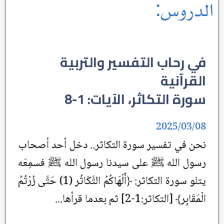
الدروس:
في رحاب التفسير والتربية
القرآنية
سورة التكاثر، الآيات: 1-8
2025/03/08
نحن في تفسير سورة التكاثر.. دخل أحد أصحاب
رسول الله ﷺ على سيدنا رسول الله ﷺ فسمِعَه
يتلو سورة التكاثر: ﴿أَلْهَاكُمُ التَّكَاثُر (1) حَتَّى زُرْتُمُ
الْمَقَابِر﴾ [التكاثر:1-2] ثم بعدما قرأها...