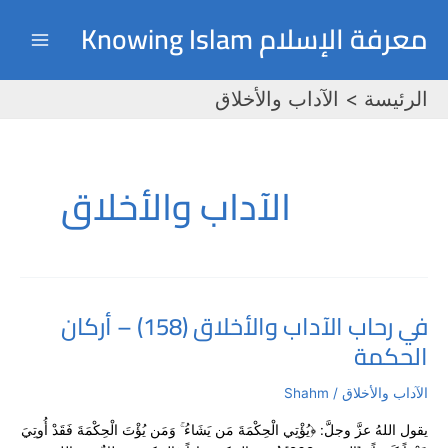
خطي
Post
Main
معرفة الإسلام Knowing Islam
لى
pagination
Menu
لمحتوى
الرئيسة
الآداب والأخلاق
الآداب والأخلاق
في رحاب الآداب والأخلاق (158) – أركان
في
الحكمة
رحاب
الآداب
والأخلاق
الآداب والأخلاق
/
Shahm
(158)
يقول اللهُ عزَّ وجلَّ: ﴿يُؤْتِي الْحِكْمَةَ مَن يَشَاءُ ۚ وَمَن يُؤْتَ الْحِكْمَةَ فَقَدْ أُوتِيَ
–