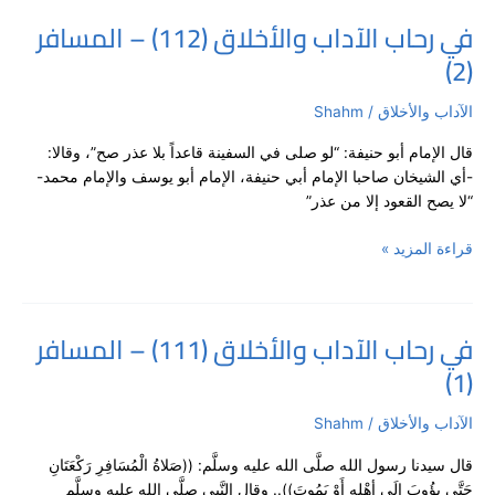
في رحاب الآداب والأخلاق (112) – المسافر
في
(2)
رحاب
الآداب
والأخلاق
الآداب والأخلاق
/
Shahm
(112)
قال الإمام أبو حنيفة: “لو صلى في السفينة قاعداً بلا عذر صح”، وقالا:
–
-أي الشيخان صاحبا الإمام أبي حنيفة، الإمام أبو يوسف والإمام محمد-
المسافر
“لا يصح القعود إلا من عذر”
(2)
قراءة المزيد »
في رحاب الآداب والأخلاق (111) – المسافر
في
(1)
رحاب
الآداب
والأخلاق
الآداب والأخلاق
/
Shahm
(111)
قال سيدنا رسول الله صلَّى الله عليه وسلَّم: ((صَلاةُ الْمُسَافِرِ رَكْعَتَانِ
–
حَتَّى يؤُوبَ إِلَى أهْلِهِ أَوْ يَمُوتَ)).. وقال النَّبي صلَّى الله عليه وسلَّم
المسافر