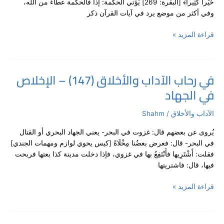
خَيْراً كَثِيراً﴾ [البقرة: 269] يُؤتي الحكمة: إذاً فالحكمة عطاءٌ من الله،
أركان
وفي أكثر من موضع يرد في آيات القرآن ذكر
الحكمة
قراءة المزيد »
في رحاب الآداب والأخلاق (147) – الإخلاص
في
في الجهاد​
رحاب
الآداب
والأخلاق
الآداب والأخلاق
/
Shahm
(147)
يُروى عن بعضهم قال: غزوت في البحر- يعني الجهاد البحري أو القتال
–
في البحر- قال: فعرض بعضُنا مِخْلَاةً [كيس يحوي لوازم ومهمات الجندي]
الإخلاص
فقلت: أَشْتَرِيها فأَنْتَفِعُ بها في غزوي، فإذا دخلت مدينة كذا بعتها فربحت
في
فيها، قال: فاشتريتها
الجهاد​
قراءة المزيد »