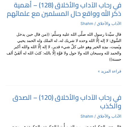
في رحاب الآداب والأخلاق (128) – أهمية
في
ذكر الله وواقع حال المسلمين مع علمائهم
رحاب
الآداب
والأخلاق
الآداب والأخلاق
/
Shahm
(128)
قال سيِّدنا رسول الله صلَّى الله عليه وسلَّم: ((من قال حين يدخل
–
السُّوق: لا إله إلَّا الله وحده لا شريك له، له الملك وله الحمد يحيي
أهمية
ويُميت، بيدِهِ الخير وهو على كلِّ شيء قدير، لا إله إلَّا الله والله أكبر
ذكر
والحمد لله وسبحان الله ولا حول ولا قوَّة إلَّا بالله: كتَبَ الله له ألفَيْ ألف
الله
حسنة))
وواقع
حال
قراءة المزيد »
المسلمين
مع
علمائهم
في رحاب الآداب والأخلاق (120) – الصدق
في
والكذب
رحاب
الآداب
والأخلاق
الآداب والأخلاق
/
Shahm
(120)
قال بعض الحكماء -يعني مِن الذين أُوتوا الحكمة- والحكمة: هي وضع