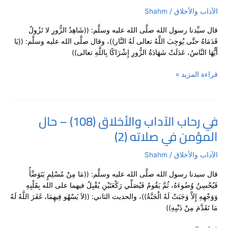
والأخلاق
الآداب والأخلاق
/
Shahm
(109)
قال سيِّدنا رسول الله صلَّى الله عليه وسلَّم: ((شَاهِدُ الزُّورِ لا تَزُولُ
–
قَدَمَاهُ حتَّى يُوجِبَ اللَّهُ تعالى لَهُ النَّار))، وقال صلَّى الله عليه وسلَّم: ((يَا
شهادة
أَيُّهَا النَّاسُ، عَدَلَتْ شَهَادَةُ الزُّورِ إِشْرَاكًا بِاللَّهِ تعالى))
الزُّور
قراءة المزيد »
في رحاب الآداب والأخلاق (108) – حال
في
المؤمن في صلاته (2)
رحاب
الآداب
والأخلاق
الآداب والأخلاق
/
Shahm
(108)
قال سيدنا رسول الله صلَّى الله عليه وسلَّم: ((مَا مِنْ مُسْلِمٍ يَتَوَضَّأُ
–
فَيُحْسِنُ وُضُوءَهُ، ثُمَّ يَقُومُ فَيُصَلِّي رَكْعَتَيْنِ يُقْبِلُ فيهما على الله بِقَلْبِهِ
حال
وَوَجْهِهِ إِلاَّ وَجَبَتْ لَهُ الْجَنَّةُ))، والحديث الثاني: ((لاَ يَسْهُو فِيهِمَا، غَفَرَ اللَّهُ لَهُ
المؤمن
مَا تَقَدَّمَ مِنْ ذَنْبِهِ))
في
صلاته