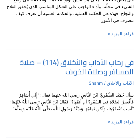
–
الشيء في محلّه، وأداء الواجب على الشكل المناسب الذي يُحقق الفلاح
الصدق
والنجاح، فهذه هي الحكمة العملية، والحكمة العلمية أن تعرف كيف
والكذب
تتصرف في الأمور
قراءة المزيد »
في رحاب الآداب والأخلاق (114) – صلاة
في
المسافر وصلاة الخوف
رحاب
الآداب
والأخلاق
الآداب والأخلاق
/
Shahm
(114)
سأل حُمَيْد الضَّمْرِيِّ ابْنَ عَبَّاسٍ رضي الله عنهما فقال: “إِنِّي أُسَافِرُ
–
فَأَقْصرُ الصَّلاةَ فِي السَّفَرِ؟ أم أتمّها؟” فَقَالَ ابْنُ عَبَّاسٍ رَضِي اللَّهُ عَنْهُمَا:
صلاة
“لَست تَقْصُرُها، وَلَكِن تَمَامُهَا وَسُنَّةُ رَسُولِ اللَّهِ صَلَّى اللَّهُ عَلَيْهِ وَسَلَّمَ”
المسافر
وصلاة
قراءة المزيد »
الخوف