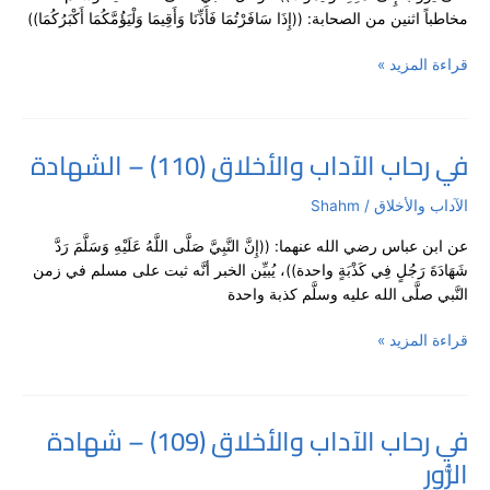
مخاطباً اثنين من الصحابة: ((إِذَا سَافَرْتُمَا فَأَذِّنَا وَأَقِيمَا وَلْيَؤُمَّكُمَا أَكْبَرُكُمَا))
(1)
قراءة المزيد »
في رحاب الآداب والأخلاق (110) – الشهادة
في
رحاب
الآداب والأخلاق
/
Shahm
الآداب
والأخلاق
عن ابن عباس رضي الله عنهما: ((إِنَّ النَّبِيَّ صَلَّى اللَّهُ عَلَيْهِ وَسَلَّمَ رَدَّ
(110)
شَهَادَةَ رَجُلٍ فِي كَذْبَةٍ واحدة))، يُبيِّن الخبر أنَّه ثبت على مسلم في زمن
–
النَّبي صلَّى الله عليه وسلَّم كذبة واحدة
الشهادة
قراءة المزيد »
في رحاب الآداب والأخلاق (109) – شهادة
في
الزُّور
رحاب
الآداب