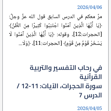
2026/04/06
مرَّ معكم في الدرس السابق قول الله عزَّ وجلَّ:
﴿يَا أَيُّهَا الَّذِينَ آمَنُوا اجْتَنِبُوا كَثِيرًا مِنَ الظَّنِّ﴾
[الحجرات:12]، وقوله: ﴿يَا أَيُّهَا الَّذِينَ آمَنُوا لَا
يَسْخَرْ قَوْمٌ مِنْ قَوْمٍ﴾ [الحجرات:11]، ﴿وَلَا...
في رحاب التفسير والتربية
القرآنية
سورة الحجرات، الآيات: 11-12 /
الدرس 7
2026/04/05