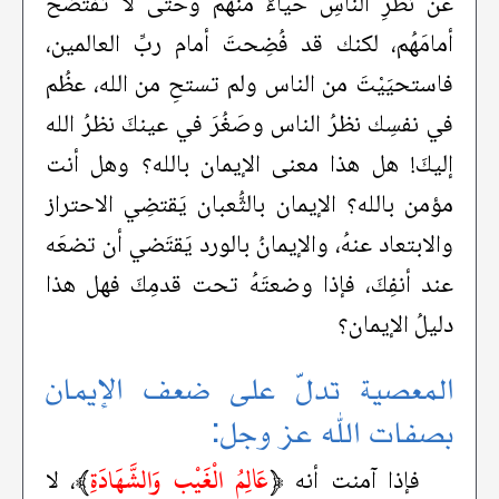
عن نظَرِ النّاسِ حياءً منهم وحتى لا تُفتضَح
أمامَهُم، لكنك قد فُضِحتَ أمام ربِّ العالمين،
فاستحيَيْتَ من الناس ولم تستحِ من الله، عظُم
في نفسِك نظرُ الناس وصَغُرَ في عينكَ نظرُ الله
إليكَ! هل هذا معنى الإيمان بالله؟ وهل أنت
مؤمن بالله؟ الإيمان بالثُّعبان يَقتضِي الاحتراز
والابتعاد عنهُ، والإيمانُ بالورد يَقتَضي أن تضعَه
عند أنفِكَ، فإذا وضعتَهُ تحت قدمِكَ فهل هذا
دليلُ الإيمان؟
المعصية تدلّ على ضعف الإيمان
بصفات الله عز وجل:
﴿
عَالِمُ الْغَيْب وَالشَّهَادَةِ
﴾
فإذا آمنت أنه
، لا