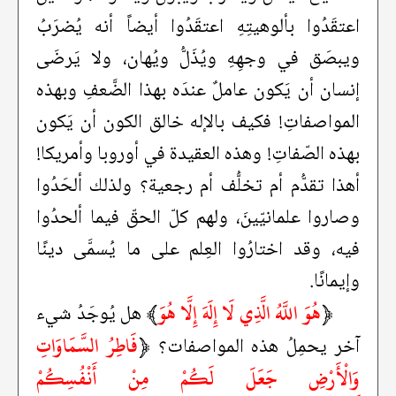
اعتقَدُوا بألوهيتِهِ اعتقَدُوا أيضاً أنه يُضرَبُ
ويبصَق في وجهِهِ ويُذَلُّ ويُهان، ولا يَرضَى
إنسان أن يَكون عاملٌ عندَه بهذا الضَّعفِ وبهذه
المواصفاتِ! فكيف بالإله خالق الكون أن يَكون
بهذه الصّفاتِ! وهذه العقيدة في أوروبا وأمريكا!
أهذا تقدُّم أم تخلُّف أم رجعية؟ ولذلك ألحَدُوا
وصاروا علمانيّينَ، ولهم كلّ الحقّ فيما ألحدُوا
فيه، وقد اختارُوا العِلم على ما يُسمَّى دينًا
وإيمانًا.
﴿
هُوَ اللَّهُ الَّذِي لَا إِلَهَ إِلَّا هُوَ
﴾
هل يُوجَدُ شيء
﴿
فَاطِرُ السَّمَاوَاتِ
آخر يحمِلُ هذه المواصفات؟
وَالْأَرْضِ جَعَلَ لَكُمْ مِنْ أَنْفُسِكُمْ