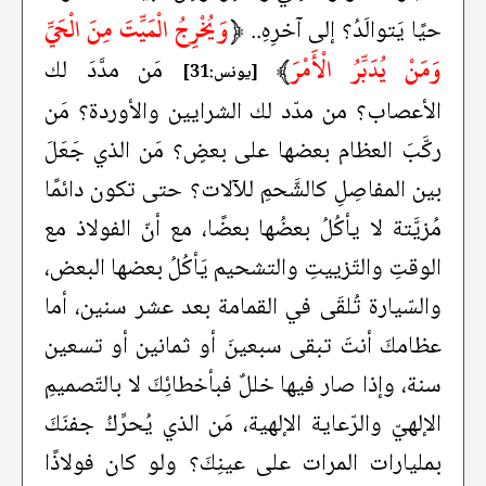
﴿
وَيُخْرِجُ الْمَيِّتَ مِنَ الْحَيِّ
حيًا يَتوالَدُ؟ إلى آخرِهِ..
وَمَنْ يُدَبِّرُ الْأَمْرَ
﴾
مَن مدَّدَ لك
[يونس:31]
الأعصاب؟ من مدّد لك الشرايين والأوردة؟ مَن
ركَّبَ العظام بعضها على بعضٍ؟ مَن الذي جَعَلَ
بين المفاصِلِ كالشَّحمِ للآلات؟ حتى تكون دائمًا
مُزيَّتة لا يأكُلُ بعضُها بعضًا، مع أنّ الفولاذ مع
الوقتِ والتّزييتِ والتشحيم يَأكُلُ بعضها البعض،
والسّيارة تُلقَى في القمامة بعد عشر سنين، أما
عظامكَ أنتَ تبقى سبعينَ أو ثمانين أو تسعين
سنة، وإذا صار فيها خللٌ فبأخطائِكَ لا بالتّصميمِ
الإلهيّ والرّعاية الإلهية، مَن الذي يُحرِّكُ جفنَكَ
بمليارات المرات على عينِكَ؟ ولو كان فولاذًا