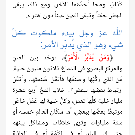
لأذابَ ومحا أحدُهما الآخر، ومع ذلك يبقى
الجفن جفناً وتبقى العين عيناً دون اهتراء.
الله عز وجل بيده ملكوت كلّ
شيء وهو الذي يُدبِّر الأمر:
﴿
وَمَنْ يُدَبِّرُ الْأَمْرَ
﴾
، يوجَد بين العينِ
والمركزِ البصريّ في الدّماغ ثلاثون مليون خلية،
مَن الذي ركَّبَها وصنعَها فأتقَنَ صَنعتَها، وأتقَنَ
ارتباط بعضِها ببعض؟.. خلايا المخّ أربع عشرة
مليار خلية كلُّها تعمل، وكلُّ خلية لها عَمَل خاصّ
مرتبطٌ بعضُها ببعضٍ، أما سكَّان العالم خمسة أو
ستة مليارات وترى خلافات ومشاكل بينهم
حتى في البلد أو في الأمّة أو في العائلة