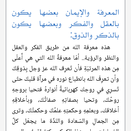
المعرفة والإيمان بعضها يكون
بالعقل والفكر وبعضها يكون
بالذكر والذوق:
هذه معرفة الله من طريق الفكر والعقل
والنظر والرؤية.. أمّا معرفةُ الله التي هي أَعلَى
مِن هذه المرتبَةِ فأن تَعرِف الله عز وجل بِذوقِكَ
وأن تعرِفَ الله بانطباع نوره في مرآة قلبكَ حتّى
تَسرِي في روحِك كهربائيةُ أنوارهُ فتحيا بروحِهِ
روحُكَ، وتحيا بصفاتِهِ صفاتُكَ، وبأخلاقِهِ
أخلاقك، وبعلمِهِ وحكمتِهِ علمُكَ وحكمتُكَ، وترى
مِن الجمالِ والسّعادة واللذّة ما يجعَل كلَّ