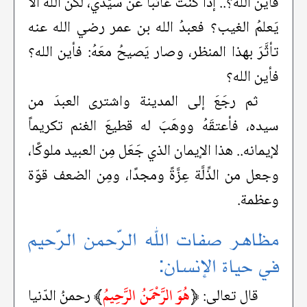
فأين الله؟.. إذا كنتُ غائبًا عن سيّدي، لكن الله ألا
يَعلمُ الغيب؟ فعبدُ الله بن عمر رضي الله عنه
تأثَّرَ بهذا المنظر، وصار يَصيحُ معَهُ: فأين الله؟
فأين الله؟
ثم رجَعَ إلى المدينة واشترى العبدَ من
سيده، فأعتقَهُ ووهَبَ له قطيعَ الغنم تكريماً
لإيمانه.. هذا الإيمان الذي جَعَل مِن العبيد ملوكًا،
وجعل من الذِّلَّة عِزَّةً ومجدًا، ومِن الضعف قوّة
وعظمة.
مظاهر صفات الله الرّحمن الرّحيم
في حياة الإنسان:
﴿
هُوَ الرَّحْمَنُ الرَّحِيمُ
﴾
قال تعالى:
رحمنُ الدّنيا