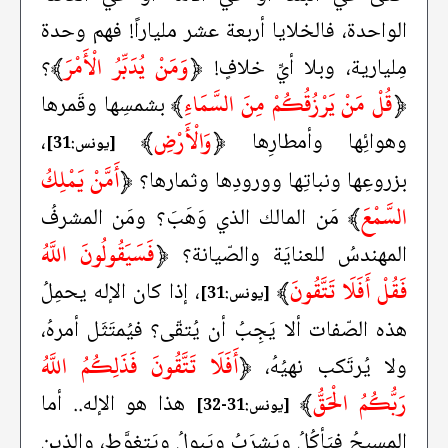
الواحدة، فالخلايا أربعة عشر ملياراً! فهم وحدة
﴿
وَمَنْ يُدَبِّرُ الْأَمْرَ
﴾
مِليارية، وبلا أيِّ خلافٍ!
؟
﴿
قُلْ مَنْ يَرْزُقُكُمْ مِنَ السَّمَاءِ
﴾
بشمسِها وقَمرها
﴿
وَالْأَرْضِ
﴾
وهوائِها وأمطارِها
،
[يونس:31]
﴿
أَمَّنْ يَمْلِكُ
بزروعِها ونباتِها وورودِها وثمارها؟
السَّمْعَ
﴾
مَن المالك الذي وَهَبَ؟ ومَن المشرفُ
﴿
فَسَيَقُولُونَ اللَّهُ
المهندسُ للعنايَة والصّيانة؟
فَقُلْ أَفَلَا تَتَّقُونَ
﴾
، إذا كان الإله يحمِلُ
[يونس:31]
هذه الصّفات ألا يَجِبُ أن يُتقّى؟ فيُمتَثَل أمرهُ،
﴿
أَفَلَا تَتَّقُونَ فَذَلِكُمُ اللَّهُ
ولا يُرتَكب نهيُهُ،
رَبُّكُمُ الْحَقُّ
﴾
هذا هو الإله.. أما
[يونس:31-32]
المسيحُ فيَأكُلُ ويَشرَبُ ويَبولُ ويَتغوَّط، والذين