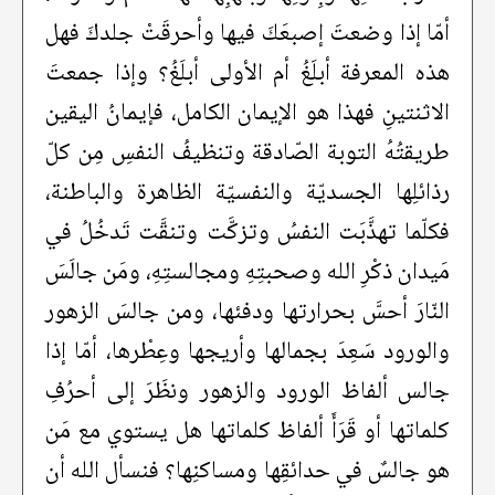
أمّا إذا وضعتَ إصبعَكَ فيها وأحرقَتْ جلدكَ فهل
هذه المعرفة أبلَغُ أم الأولى أبلَغُ؟ وإذا جمعتَ
الاثنتينِ فهذا هو الإيمان الكامل، فإيمانُ اليقين
طريقتُهُ التوبة الصّادقة وتنظيفُ النفسِ مِن كلّ
رذائلِها الجسديّة والنفسيّة الظاهرة والباطنة،
فكلّما تهذَّبَت النفسُ وتزكَّت وتنقَّت تَدخُلُ في
مَيدان ذكْرِ الله وصحبتِهِ ومجالستِهِ، ومَن جالَسَ
النّارَ أحسَّ بحرارتها ودفئها، ومن جالسَ الزهور
والورود سَعِدَ بجمالها وأريجها وعِطْرها، أمّا إذا
جالس ألفاظ الورود والزهور ونظَرَ إلى أحرُفِ
كلماتها أو قَرَأَ ألفاظ كلماتها هل يستوي مع مَن
هو جالسٌ في حدائقِها ومساكنِها؟ فنسأل الله أن