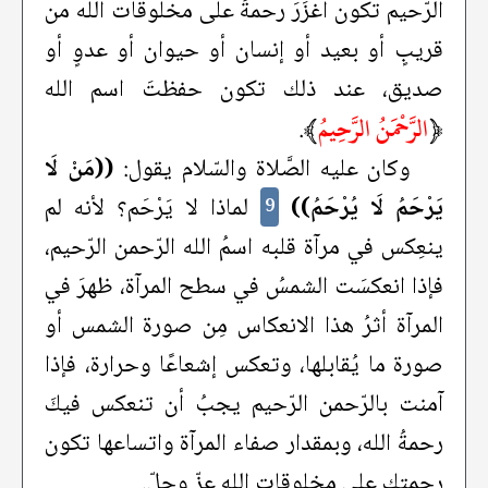
الرّحيم تكون أغزَرَ رحمةً على مخلوقات الله من
قريبٍ أو بعيد أو إنسان أو حيوان أو عدوٍ أو
صديق، عند ذلك تكون حفظتَ اسم الله
﴿
الرَّحْمَنُ الرَّحِيمُ
﴾
.
وكان عليه الصَّلاة والسّلام يقول:
((مَنْ لَا
يَرْحَمُ لَا يُرْحَمُ))
لماذا لا يَرْحَم؟ لأنه لم
9
ينعِكس في مرآة قلبه اسمُ الله الرّحمن الرّحيم،
فإذا انعكسَت الشمسُ في سطح المرآة، ظهرَ في
المرآة أثرُ هذا الانعكاس مِن صورة الشمس أو
صورة ما يُقابلها، وتعكس إشعاعًا وحرارة، فإذا
آمنت بالرّحمن الرّحيم يجبُ أن تنعكس فيكَ
رحمةُ الله، وبمقدار صفاء المرآة واتساعها تكون
رحمتك على مخلوقات الله عزّ وجلّ.