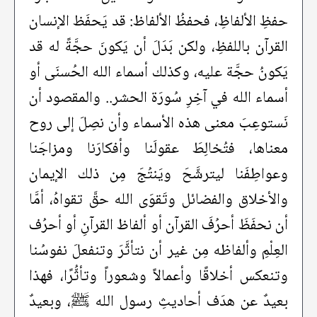
حفظِ الألفاظِ، فحفظُ الألفاظ: قد يَحفَظ الإنسان
القرآن باللفظِ، ولكن بَدَلَ أن يَكونَ حجَّةً له قد
يَكونُ حجَّة عليه، وكذلك أسماء الله الحُسنَى أو
أسماء الله في آخِرِ سُورَة الحشر.. والمقصود أن
نَستوعِبَ معنى هذه الأسماء وأن نصِلَ إلى روح
معناها، فتُخالِطَ عقولَنا وأفكارَنا ومزاجَنا
وعواطِفَنا ليترشَّحَ ويَنتُجَ مِن ذلك الإيمان
والأخلاق والفضائل وتَقوَى الله حقَّ تقواهُ، أمَّا
أن نحفَظَ أحرُفَ القرآن أو ألفاظ القرآنِ أو أحرُف
العِلْمِ وألفاظه مِن غير أن نتأثَّرَ وتنفعلَ نفوسُنا
وتنعكس أخلاقًا وأعمالاً وشعوراً وتأثُّرًا، فهذا
بعيدٌ عن هدَف أحاديثِ رسول الله ﷺ، وبعيدٌ