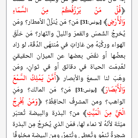
﴿
قُلْ مَنْ يَرْزُقُكُمْ مِنَ السَّمَاءِ
وَالْأَرْضِ
﴾
مَن؟ مَن يُنزِّلُ الأمطار؟ ومَن
[يونس:31]
يُخرِجُ الشّمسَ والقمرَ والليلَ والنّهار؟ مَن خلَقَ
الهواء وركَّبَهُ مِن غازاتٍ في مُنتهَى الدِّقّة، لو زاد
بعضُها أو نقَصَ بعضها عن الميزان الحقيقيّ
لعُدِمَت الحياة في دقائق أو في ثوانٍ، ومَن
﴿
أَمَّنْ يَمْلِكُ السَّمْعَ
وهَبَ لنا السمعَ والأبصار
وَالْأَبْصَارَ
﴾
مَن؟ مَن المالك؟ ومَنِ
[يونس:31]
﴿
وَمَنْ يُخْرِجُ
الواهب؟ ومن المشرِفُ الحافِظُ؟
الْحَيَّ مِنَ الْمَيِّتِ
﴾
من؟ البذرة والبيضة تُعتبَر
ميّتَة لأنّهُ لا نماء لها، فمَن الذي يُخرِجُ مِن البذرة
شجرةً تَنمُو وتُعطِي وتُثمِرُ، ومِن البيضة مخلوقًا