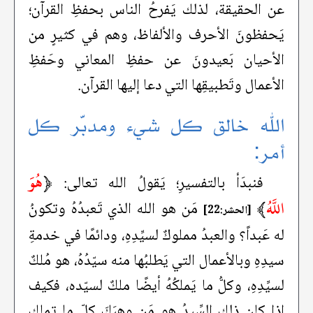
عن الحقيقة، لذلك يَفرحُ الناس بحفظِ القرآن؛
يَحفظونَ الأحرف والألفاظ، وهم في كثيرٍ من
الأحيان بَعيدونَ عن حفظِ المعاني وحَفظِ
الأعمال وتَطبيقِها التي دعا إليها القرآن.
الله خالق كل شيء ومدبّر كل
أمر:
﴿
هُوَ
فنبدَأ بالتفسيرِ؛ يَقولُ الله تعالى:
اللَّهُ
﴾
مَن هو الله الذي تَعبدُهُ وتكونُ
[الحشر:22]
له عَبداً؟ والعبدُ مملوكٌ لسيِّدِهِ، ودائمًا في خدمةِ
سيدِهِ وبالأعمال التي يَطلبُها منه سيّدُهُ، هو مُلكٌ
لسيِّدِهِ، وكلُّ ما يَملكُهُ أيضًا ملكٌ لسيّده، فكيف
إذا كان ذلك السِّيدُ هو مَن وهبَكَ كلّ ما تملك