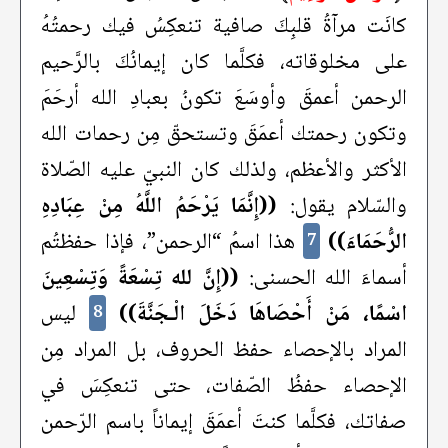
كانَت مرآةُ قلبِكَ صافية تنعكِسُ فيك رحمتُهُ
على مخلوقاته، فكلَّما كان إيمانُكَ بالرَّحيم
الرحمن أعمقَ وأوسَعَ تكونُ بعبادِ الله أرحَمَ
وتكون رحمتك أعمَقَ وتستحقّ مِن رحمات الله
الأكثر والأعظم، ولذلك كان النبيّ عليه الصّلاة
والسّلام يقول:
((إِنَّمَا يَرْحَمُ اللَّهُ مِنْ عِبَادِهِ
الرُّحَمَاءَ))
هذا اسمُ “الرحمن”، فإذا حفظتُم
7
أسماءَ الله الحسنى:
((إِنَّ لله تِسْعَةً وَتِسْعِينَ
اسْمًا، مَنْ أَحْصَاهَا دَخَلَ الْـجَنَّةَ))
ليس
8
المراد بالإحصاء حفظ الحروف، بل المراد مِن
الإحصاء حفظُ الصّفات، حتى تنعكِسَ في
صفاتك، فكلَّما كنتَ أعمَقَ إيماناً باسم الرّحمن