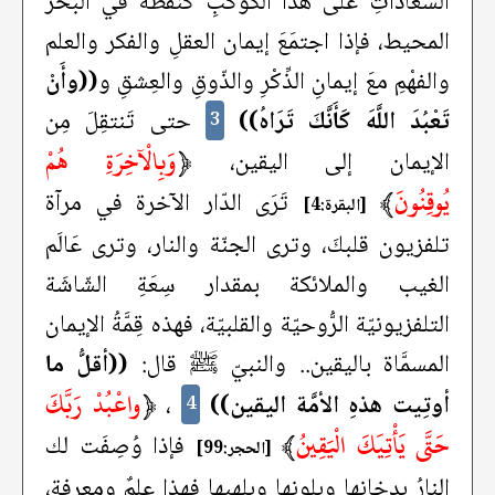
السّعاداتِ على هذا الكوكبِ كنقطة في البحر
المحيط، فإذا اجتمَعَ إيمان العقلِ والفكر والعلم
والفهْمِ معَ إيمانِ الذِّكْرِ والذّوقِ والعِشقِ و
((وأَنْ
تَعْبُدَ اللَّهَ كَأَنَّكَ تَرَاهُ))
حتى تَنتقِلَ مِن
3
﴿
وَبِالْآخِرَةِ هُمْ
الإيمان إلى اليقين،
يُوقِنُونَ
﴾
تَرَى الدّار الآخرة في مرآة
[البقرة:4]
تلفزيون قلبكَ، وترى الجنّة والنار، وترى عَالَم
الغيب والملائكة بمقدار سِعَةِ الشّاشَة
التلفزيونيّة الرُّوحيّة والقلبيّة، فهذه قِمَّةُ الإيمان
المسمَّاة باليقين.. والنبيّ ﷺ قال:
((أقلُّ ما
﴿
واعْبُدْ رَبَّكَ
أوتِيت هذهِ الأمَّة اليقين))
،
4
حَتَّى يَأْتِيَكَ الْيَقِينُ
﴾
فإذا وُصِفَت لك
[الحجر:99]
النارُ بدخانِها وبِلونِها وبلهبِها فهذا علمٌ ومعرفة،