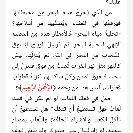
عليك؟
مَن الّذي يُخرِجُ مياه البحر مِن محيطاتها
فيَرفَعُها في الفضاء ويُصفِّيها مِن أملاحها؟
-تحليةُ مياه البحر- فالأمطار هذه مِن المصنع
الإلهيّ لتحليةِ البحر، ثم يُرسِلُ الرياح لِيَسوقَ
السَّحاب مِن البحر إلى البَرّ، ثم يُنزِلُها، ليسَ
كالنهر مثل نهر الفرات تُصبُّ مِن فوق فتنزِلُ إلى
تحت فتغرقُ المدن وكلّ ساكنيها، يُنزلهُ قطراتٍ
﴿
الرَّحْمَنُ الرَّحِيم
﴾
قطرات، أليس هذا من رحمة
؟
جعَلَ في فمِكَ اللعاب؛ لو لم يكن في فمِكَ
لُعابٌ فهل تستطيعُ أن تتكلّم؟ هل تستطيعُ أن
تأكلَ الكعك والأشياء الجافّة؟ واللّعاب بمقدار
محدَّد، لو زاد لسالَ على صدرِكَ، ولو نقَصَ لجفَّ