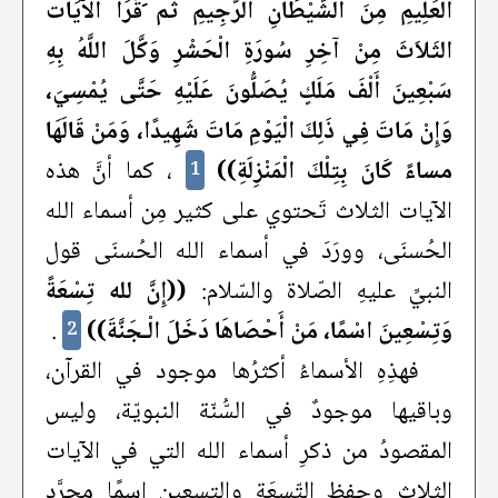
الْعَلِيمِ مِنَ الشَّيْطَانِ الرَّجِيمِ ثم َقَرَأَ الآيَات
الثَلاَثَ مِنْ آخِرِ سُورَةِ الْحَشْرِ وَكَّلَ اللَّهُ بِهِ
سَبْعِينَ أَلْفَ مَلَكٍ يُصَلُّونَ عَلَيْهِ حَتَّى يُمْسِيَ،
وَإِنْ مَاتَ فِي ذَلِكَ الْيَوْمِ مَاتَ شَهِيدًا، وَمَنْ قَالَهَا
مساءً كَانَ بِتِلْكَ الْمَنْزِلَةِ))
، كما أنَّ هذه
1
الآيات الثلاث تَحتوي على كثير مِن أسماء الله
الحُسنَى، وورَدَ في أسماء الله الحُسنَى قول
النبيِّ عليهِ الصّلاة والسّلام:
((إِنَّ لله تِسْعَةً
وَتِسْعِينَ اسْمًا، مَنْ أَحْصَاهَا دَخَلَ الْـجَنَّةَ))
.
2
فهذِهِ الأسماءُ أكثرُها موجود في القرآن،
وباقيها موجودٌ في السُّنّة النبويّة، وليس
المقصودُ من ذكرِ أسماء الله التي في الآيات
الثلاث وحفظ التّسعَة والتسعين اسمًا مجرَّد