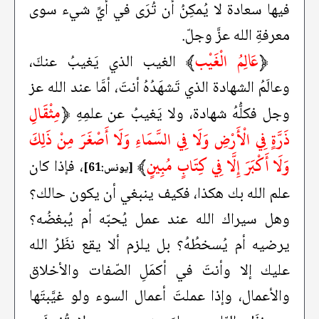
فيها سعادة لا يُمكِنُ أن تُرَى في أيِّ شيء سوى
معرفةِ الله عزَّ وجلّ.
﴿
عَالِمُ الْغَيْب
﴾
الغيب الذي يَغيبُ عنكَ،
وعالَمُ الشهادة الذي تَشهَدُهُ أنتَ، أمَّا عند الله عز
﴿
مِثْقَالِ
وجل فكلُّهُ شهادة، ولا يَغيبُ عن علمِهِ
ذَرَّةٍ فِي الْأَرْضِ وَلَا فِي السَّمَاءِ وَلَا أَصْغَرَ مِنْ ذَلِكَ
وَلَا أَكْبَرَ إِلَّا فِي كِتَابٍ مُبِينٍ
﴾
، فإذا كان
[يونس:61]
علم الله بك هكذا، فكيف ينبغي أن يكون حالك؟
وهل سيراك الله عند عمل يُحبّه أم يُبغضُه؟
يرضيه أم يُسخطُهُ؟ بل يلزم ألا يقع نظَرُ الله
عليك إلا وأنتَ في أكمَلِ الصّفات والأخلاق
والأعمال، وإذا عملتَ أعمال السوء ولو غيَّبتَها