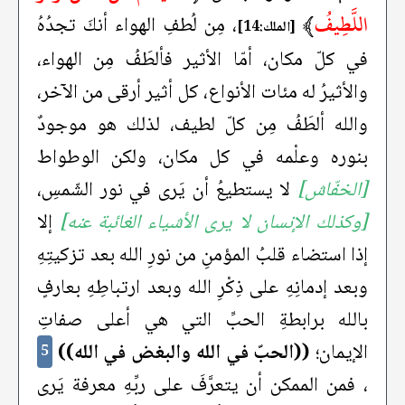
اللَّطِيفُ
﴾
، مِن لُطفِ الهواء أنكَ تجدُهُ
[الملك:14]
في كلّ مكان، أمّا الأثير فألطَفُ مِن الهواء،
والأثيرُ له مئات الأنواع، كل أثير أرقى من الآخر،
والله ألطَفُ مِن كلّ لطيف، لذلك هو موجودٌ
بنوره وعلْمه في كل مكان، ولكن الوطواط
[الخفّاش]
لا يستطيعُ أن يَرى في نور الشّمسِ،
[وكذلك الإنسان لا يرى الأشياء الغائبة عنه]
إلا
إذا استضاء قلبُ المؤمنِ من نورِ الله بعد تزكيتِهِ
وبعد إدمانِهِ على ذِكْرِ الله وبعد ارتباطِهِ بعارفٍ
بالله برابطةِ الحبِّ التي هي أعلى صفاتِ
الإيمان؛
((الحبّ في الله والبغض في الله))
5
، فمن الممكن أن يتعرَّفَ على ربِّهِ معرفة يَرى