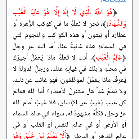
﴿
هُوَ اللَّهُ الَّذِي لَا إِلَهَ إِلَّا هُوَ عَالِمُ الْغَيْب
وَالشَّهَادَةِ
﴾
، نحن لا نَعلَمُ ما في كوكب الزُّهرة أو
عطارد أو نِبتون أو هذه الكواكب والنجوم التي
في السماء؛ هذه غائبةٌ عنّا، أمّا الله عز وجلّ
﴿
عَالِمُ الْغَيْب
﴾
، أنت لا تَعلَمُ ماذا يَعمَلُ أجيرُكَ
في محلِّهِ وابنُكَ في غيابِهِ عنك، ورجلُ الدولة لا
يَعرِفُ ماذا يَعمَلُ الموظّفون، فهو غائب عن ذلك،
ولا نعلَمُ غداً هل ستنزلُ الأمطار؟ أمّا الله فعالم
كلّ غيب يَغيبُ عن الإنسان، فلا غيبَ أمام الله
عز وجل، فكلُّهُ مشهودٌ له، سواء في عالم السماء
أو الأرض أو في عالم النفس أو القلب أو في
﴿
أَلَا يَعْلَمُ مَنْ خَلَقَ وَهُوَ
عالم الظاهر أو الباطن