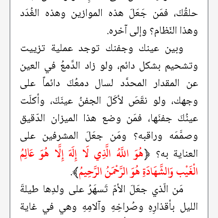
حلقُكَ، فمَن جَعَلَ هذه الموازين وهذه الغُدَد
وهذا النّظام؟ وإلى آخره.
وبين عينك وجفنك توجد عملية تزييت
وتشحيم بشكل دائم، ولو زاد الدَّمعُ في العين
عن المقدار المحدَّد لسال دمعُكَ دائماً على
وجهك، ولو نقَصَ لأكَلَ الجفنُ عينَكَ، وأكلَت
عينُكَ جفنَها، فمَن وضع هذا الميزان الدّقيق
وصمَّمَه وراقبه؟ ومَن جعَلَ المشرفين على
﴿
هُوَ اللَّهُ الَّذِي لَا إِلَهَ إِلَّا هُوَ عَالِمُ
العناية به؟
الْغَيْب وَالشَّهَادَةِ هُوَ الرَّحْمَنُ الرَّحِيمُ
﴾
.
مَن الّذي جعَلَ الأمّ تَسهَرُ على ولدِها طيلةَ
الليل بأقذارِهِ وصُراخِهِ وآلامِهِ وهي في غاية