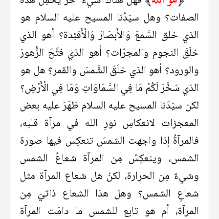
فهل هناك شيءٌ آخر يَحمِلُ هذه
الصفات؟ وهل سيّدُنا المسيح عليه السلام هو
الذي خلق السَّمعَ وَالأَبصَارَ وَالْأَفئِدة؟ أهو الذي
خلَقَ النجوم والمجرّات؟ أهو الذي فتَّحَ الزُّهورَ
والورود؟ أهو الذي خلَقَ الشَّمسَ والقمر؟ هل هو
الذي سَخَّرَ لَكُمْ مَا فِي السَّمَاوَاتِ وَمَا فِي الْأَرْضِ؟
لكن سيّدَنا المسيح عليه السلام ظهَرَ عليه بعض
المعجزات لانعكاسِ نورِ الله في مرآة قلبه،
فالمرآةُ إذا واجهت الشمسَ تنعكِس فيها صورة
الشمس، وينعكِسُ مِن المرآة شعاعُ الشمس
وشيءٌ مِن الحرارة، لكنْ هل شعاع المرآة مثل
شعاعِ الشمس؟ وهل هذا الشعاع ذاتيّ مِن
المرآة، أم هو تابع للشمس ما دامَت المرآة