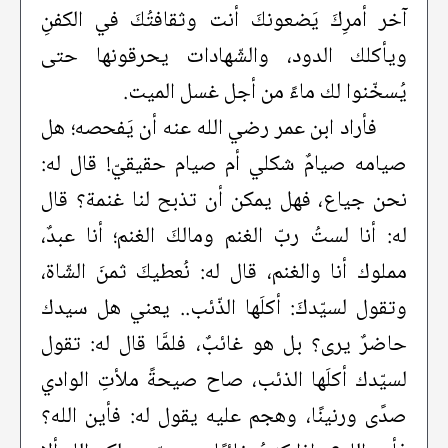
آخر أمرِكَ يَضعونكَ أنت وثقافتُكَ في الكفنِ
ويأكلك الدود، والشّهادات يحرقونها حتى
يُسخّنوا لك ماءً من أجل غسل الميت.
فأراد ابن عمر رضي الله عنه أن يَفحصه؛ هل
صيامه صيامٌ شكلي أم صيام حقيقيّ! قال له:
نحن جياع، فهل يمكن أن تذبح لنا غنمة؟ قال
له: أنا لستُ ربّ الغنم ومالكَ الغنم؛ أنا عبدٌ،
مملوك أنا والغنم، قال له: نُعطيكَ ثمنَ الشّاة،
وتقول لسيّدكَ: أكلَها الذّئب.. يعني هل سيدك
حاضرٌ يرى؟ بل هو غائبٌ، فلمَّا قال له: تقول
لسيّدك أكلَها الذئب، صاح صيحةً ملأتِ الوادي
صدًى ورنينًا، وهجم عليه يقول له: فأين الله؟