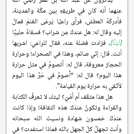
يَذكرون عن عبد الله بن عمر رضِي الله
عنهما أنه كان في طريقِهِ بين مكّة والمدينة،
فأدركَهُ العطش، فرأى راعيًا يَرعَى الغنمَ فمالَ
إليه وقال له: هل عندكَ مِن شراب؟ فسقاهُ حليبًا
[لَبناً]
، فزادت فضلة عنه، فقال للراعي: اشربها
أنت، قال: إنّي صائم، وهذا في الصحراء! وحرارة
الحجاز معروفة، قال له: أتصومُ في مثل حرارة
هذا اليوم؟ قال له: “أَصومُ في حَرِّ هذا اليوم
لأتّقي به حرارة يوم القيامة”.
هل هذا مثقّف أم أمّيّ؟ ليتك لا تعرفُ الكتابة
والقراءة وتكونُ عندَكَ هذه الثقافة! وإذا كانت
عندَكَ خمسون شهادة ونسيتَ الله سبحانه
وأنتَ تجهلُ كلّ الجهل بالله فماذا استفدت؟ في