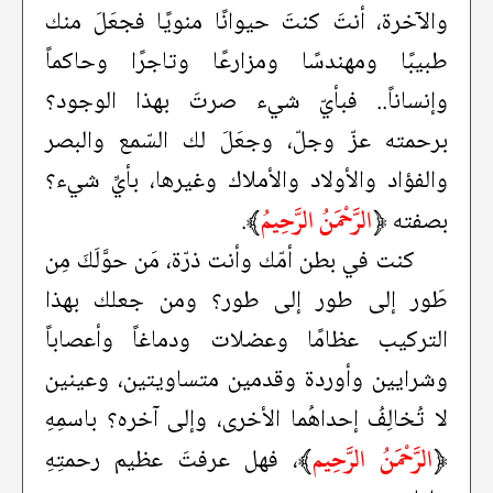
والآخرة، أنتَ كنتَ حيوانًا منويًا فجعَلَ منك
طبيبًا ومهندسًا ومزارعًا وتاجرًا وحاكماً
وإنساناً.. فبأيّ شيء صرتَ بهذا الوجود؟
برحمته عزّ وجلّ، وجعَلَ لك السّمع والبصر
والفؤاد والأولاد والأملاك وغيرها، بأيِّ شيء؟
﴿
الرَّحْمَنُ الرَّحِيمُ
﴾
بصفته
.
كنت في بطن أمّك وأنت ذرّة، مَن حوَّلَكَ مِن
طَور إلى طور إلى طور؟ ومن جعلك بهذا
التركيب عظامًا وعضلات ودماغاً وأعصاباً
وشرايين وأوردة وقدمين متساويتين، وعينين
لا تُخالِفُ إحداهُما الأخرى، وإلى آخره؟ باسمِهِ
﴿
الرَّحْمَنُ الرَّحِيم
﴾
، فهل عرفتَ عظيم رحمتِهِ