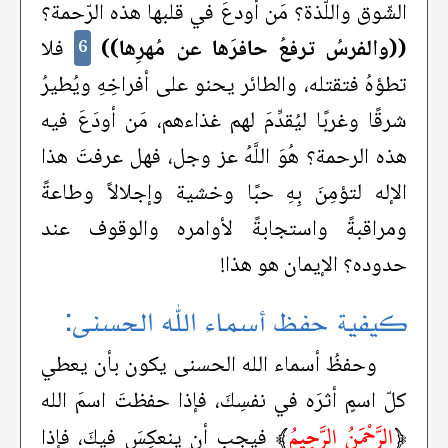
الشّوق واللّذة؟ مَن أودعَ في قلبها هذه الرّحمة؟
((والفرسُ ترفعُ حافرَها عن مُهرِها))
فلا
6
تطؤهُ فتقتله، والطائر يحنو على أفراخِهِ ويُطيرُ
شرقًا وغربًا ليُقدِّمَ لهم غذاءهم، مَن أودَعَ فيه
هذه الرحمة؟ هُوَ اللَّهُ عز وجل، فهل عرفتَ هذا
الإله لتؤمِنَ بِهِ حبًا وخشية وإجلالاً وطاعةً
ومراقبةً واستجابةً لأوامره والوقوف عند
حدوده؟ الإيمان هو هذا!
كيفية حفظ أسماء الله الحسنى:
وحفظُ أسماء الله الحسنى يكون بأن يعطي
كلّ اسمٍ أثرَه في نفسِكَ، فإذا حفظتَ اسمَ الله
﴿
الرَّحْمَنُ الرَّحِيمُ
﴾
فيجب أن ينعكِسَ فيكَ، فإذا