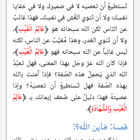
تَستطيعُ أن تعصيَه لا في ضميرك ولا في خفايا
نفسِكَ؛ ولا أن تَنوي الغُش في نفسِكَ، فهذا غائبٌ
﴿
عَالِمُ الْغَيْب
﴾
عن النّاس لكن الله سبحانه هو
،
ولا أن تَنوي الغدر، وهذا مُغيَّبٌ عن الناس، لكنه
﴿
عَالِمُ الْغَيْب
﴾
ليس غائباً عن الله سبحانه فهو
،
فإذا كان الله عز وجل بهذا المعنى، فهل تعبُدُ
الله الذي يَحمِلُ هذه الصّفة؟ فإذا آمنتَ بالله
بهذه الصّفة فهل تَستطيعُ أن تعصيَهُ؟ وإذا
﴿
عَالِمُ
عصيتهُ فهذا دليلٌ على ضَعف إيمانك بـ
الْغَيْب وَالشَّهَادَةِ
﴾
.
قصة: فأين الله؟: