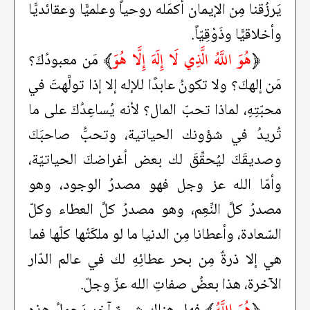
يَرزُقنا مِن الإيمان أكمَله روحياً وعلميًّا وعقائديًّا
وأخلاقيًّا وذَوْقِيّاً.
﴿
هُوَ اللَّهُ الَّذِي لَا إِلَهَ إِلَّا هُوَ
﴾
مَن معبودُكَ؟
مَن إلهكَ؟ ولا تكونُ عابدًا للإله إلا إذا تولَّهتَ في
محبّتِهِ، لماذا تحبّ المال؟ لأنه يُساعِدُكَ على ما
تُريدُ في شؤونك الحياتية، وتحبُّ صاحبَكَ
وصديقَكَ ليُحقِّقَ لك بعض أغراضكَ الحياتيّة،
وأمّا الله عز وجل فهو مصدرُ الوجود، وهو
مصدرُ كلِّ النِّعِم، وهو مصدرُ كلِّ العطاء وكلّ
السّعادة، وأعطانا مِن الدنيا ما لو ملكَتْها كلّها فما
هي إلا ذرةٌ مِن بحر عطائِهِ لك في عالم الدّار
الآخرة، هذا بعضُ صفاتِ الله عزّ وجلّ.
﴿
هُوَ اللَّهُ
﴾