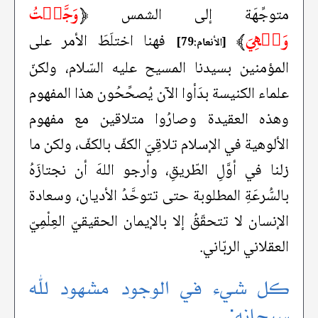
﴿
وَجَّهۡتُ
متوجِّهَة إلى الشمس
وَجۡهِيَ
﴾
فهنا اختلَطَ الأمر على
[الأنعام:79]
المؤمنين بسيدنا المسيح عليه السّلام، ولكنّ
علماء الكنيسة بدَأوا الآن يُصحِّحُون هذا المفهوم
وهذه العقيدة وصارُوا متلاقين مع مفهوم
الألوهية في الإسلام تلاقِيَ الكفّ بالكفّ، ولكن ما
زلنا في أوَّلِ الطّريقِ، وأرجو اللهَ أن نجتازَهُ
بالسُّرعَةِ المطلوبة حتى تتوحَّدُ الأديان، وسعادة
الإنسان لا تتحقّقُ إلا بالإيمان الحقيقيّ العِلْمِيّ
العقلاني الربّاني.
كل شيء في الوجود مشهود لله
سبحانه: