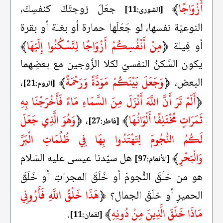
أَزْوَاجًا
﴾
جعَلَ زوجتَكَ كنفسِكَ،
[الشورى:11]
النوعيّة نفسها، لو جَعَلَها حمارة أو بغلة أو بقرة
﴿
مِنْ أَنْفُسِكُمْ أَزْوَاجًا لِتَسْكُنُوا إِلَيْهَا
﴾
أو فِيلة
يكون السَّكنُ النفسيّ لكلا الزَّوجين مع بعضِهما
﴿
وَجَعَلَ بَيْنَكُمْ مَوَدَّةً وَرَحْمَةً
﴾
البعض،
،
[الروم:21]
﴿
أَلَمْ تَرَ أَنَّ اللَّهَ أَنْزَلَ مِنَ السَّمَاءِ مَاءً فَأَخْرَجْنَا بِهِ
ثَمَرَاتٍ مُخْتَلِفًا أَلْوَانُهَا
﴾
﴿
وَهُوَ الَّذِي جَعَلَ
،
[فاطر:27]
لَكُمُ النُّجُومَ لِتَهْتَدُوا بِهَا فِي ظُلُمَاتِ الْبَرِّ
وَالْبَحْرِ
﴾
هل سيّدنا عيسى عليه السّلام
[الأنعام:97]
هو من خلَقَ النُّجومَ أو خَلَقَ المجراتِ أو خَلَقَ
﴿
هَذَا خَلْقُ اللَّهِ فَأَرُونِي
الحميرِ أو خلَقَ الجمال؟
مَاذَا خَلَقَ الَّذِينَ مِنْ دُونِهِ
﴾
.
[لقمان:11]