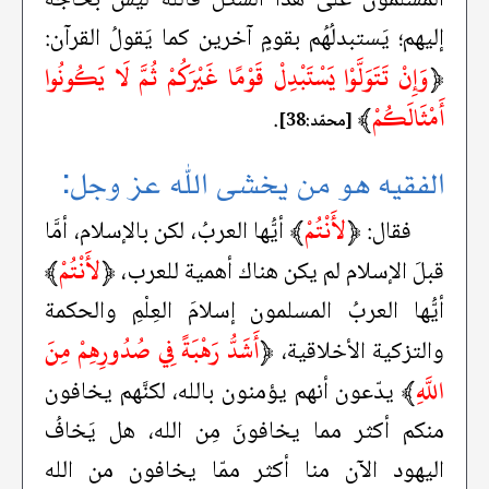
إليهم؛ يَستبدلُهُم بقومٍ آخرين كما يَقولُ القرآن:
﴿
وَإِنْ تَتَوَلَّوْا يَسْتَبْدِلْ قَوْمًا غَيْرَكُمْ ثُمَّ لَا يَكُونُوا
أَمْثَالَكُمْ
﴾
.
[محمّد:38]
الفقيه هو من يخشى الله عز وجل:
﴿
لأَنْتُمْ
﴾
فقال:
أيُّها العربُ، لكن بالإسلام، أمَّا
﴿
لأَنْتُمْ
﴾
قبلَ الإسلام لم يكن هناك أهمية للعرب،
أيُّها العربُ المسلمون إسلامَ العِلْمِ والحكمة
﴿
أَشَدُّ رَهْبَةً فِي صُدُورِهِمْ مِنَ
والتزكية الأخلاقية،
اللَّهِ
﴾
يدّعون أنهم يؤمنون بالله، لكنَّهم يخافون
منكم أكثر مما يخافونَ مِن الله، هل يَخافُ
اليهود الآن منا أكثر ممّا يخافون من الله