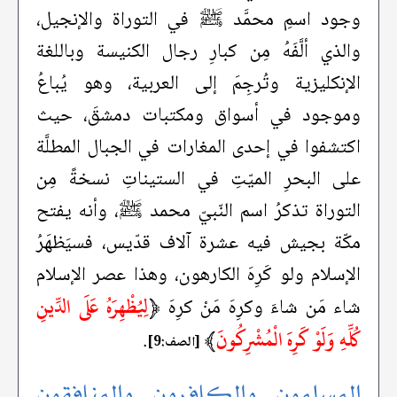
وجود اسمِ محمَّد ﷺ في التوراة والإنجيل،
والذي ألَّفَهُ مِن كبارِ رجال الكنيسة وباللغة
الإنكليزية وتُرجِمَ إلى العربية، وهو يُباعُ
وموجود في أسواق ومكتبات دمشقَ، حيث
اكتشفوا في إحدى المغارات في الجبال المطلَّة
على البحرِ الميّتِ في الستيناتِ نسخةً مِن
التوراة تذكرُ اسم النّبيّ محمد ﷺ، وأنه يفتح
مكّة بجيش فيه عشرة آلاف قدّيس، فسيَظهَرُ
الإسلام ولو كَرِهَ الكارهون، وهذا عصر الإسلام
﴿
لِيُظْهِرَهُ عَلَى الدِّينِ
شاء مَن شاءَ وكرِهَ مَنْ كرِهَ
كُلِّهِ وَلَوْ كَرِهَ الْمُشْرِكُونَ
﴾
.
[الصف:9]
المسلمون والكافرون والمنافقون