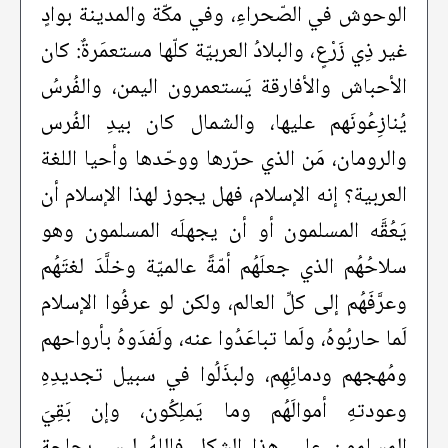
الوحوش في الصّحراءِ، وفي مكّة والمدينة بوادٍ
غير ذِي زَرْعٍ، والبلادُ العربيّة كلّها مستعمَرةٌ: كان
الأحباش والأفارقة يَستعمرون اليمن، والفُرسُ
يُنازِعُونَهم عليها، والشمال كان بيدِ الفُرس
والرومان، مَن الذي حرّرها ووحّدها وأحيا اللغة
العربية؟ إنه الإسلام، فهل يجوز لهذا الإسلام أن
يَعُقَّه المسلمون أو أن يجهلَه المسلمون وهو
سلاحُهُم الذي جعلَهُم أمّةً عالميّة وخلَّدَ لغتَهُم
وعرَّفَهُم إلى كلِّ العالم، ولكن لو عرفُوا الإسلام
لَما حاربُوهُ، ولَما تباعَدُوا عنه، ولَفدَوهُ بأرواحهم
ومُهجهم ودمائِهِم، ولبذَلُوا في سبيل تجديدِهِ
وعودتهِ أموالَهُم وما يَملِكُون، وإن بَقِيَ
المسلمون على هذا الشكل فاللهُ ليس بحاجة