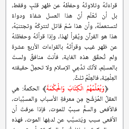
قراءَتَهُ وتلاوتَهُ وحفظَهُ عن ظهر قلبٍ وفقط،
بل أن تَعْلَم أنّ هذا العسل شفاءٌ ودواءٌ
لتستعملَهُ، وأن هذا سُمّ قاتل لتتركَهُ وتجتنبَهُ،
هذا هو القرآن ويُقرأ لهذا، وإذا قرأتَهُ وحفظتَهُ
عن ظهر غيب وقرأتَهُ بالقراءات الأربع عشرة
ولم تُحقّق هذه الغاية، فأنتَ منافقٌ ولستَ
بالمسلِم، لأنّكَ تدَّعِي الإسلام ولا تحمِلُ حقيقته
العِلْمِيّة، فالعِلْمُ ثلثٌ.
﴿
وَيُعَلِّمُهُمُ الْكِتَابَ وَالْحِكْمَةَ
﴾
الحكمةُ: هي
العقلُ المُرَشَّح مِن معرفةِ الأسباب والمسبَّبات،
فالأفعى والسمُّ سببٌ للموت، فإذا عرفتَ أن
الأفعى سبب ويَتسبَّب عن لدغِها الموت، فهذه