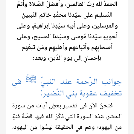
الحمدُ لله ربّ العالمين، وأفضلُ الصّلاة وأتمّ
التّسليم على سيّدنا محمَّدٍ خاتمِ النّبيينَ
والمرسلين، وعلى أبيه سيّدِنا إبراهيمَ، وعلى
أخويهِ سيّدنا مُوسى وسيّدنا المسيح، وعلى
أصحابِهِم وأتباعهم وأهليهِم ومَن تبعَهم
بإحسانٍ إلى يوم الدّين، وبعد:
جوانب الرّحمة عند النبيّ ﷺ في
تخفيف عقوبةِ بني النّضير:
فنحنُ الآن في تفسير بعضِ آيات من سورة
الحشر، هذه السورة التي ذكَرَ الله فيها قصَّةَ فئةٍ
من اليهود؛ وهم في الحقيقة ليسُوا مِن اليهود،