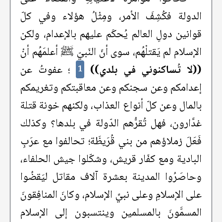
الدولة فكُشِفَ الأمر، ومِثْلُ هؤلاء وفي كلّ
قوانين دولِ العالم يُحكَم عليهم بالإعدام، ولكن
الإسلام لم يَقتلْهُم، سوى أنّ النّبيّ ﷺ أعلمَهُم أنْ
((لا تُساكنوني في بلدي))
؛ عفوتُ عن
1
إعدامكم وعن سجنكم وعن معاقبتكم وتغريمكم
بالمال وعن كلّ أنواع العذاب، ولكنهم خونة قتلة
غدَّارون، فهل تُقرُّهم الدّولة في بلدها؟ وكذلك
فَعَلَ زملاؤهم من بني قُرَيظَة؛ تحالفوا مع عرَبِ
البادية ومع كفّار قريش، وشكّلوا جيش الحلفاء،
وحاصَرُوا المدينة بعشرة آلاف مقاتل ليَقضُوا
على الإسلامِ وعلى نبيِّ الإسلام، وكانَ المنافِقونَ
المسمَّونَ بالمسلمين وينتسبون إلى الإسلام