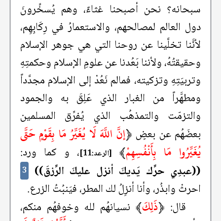
سبحانه؟ نحن أصبحنا غثاءً، وهم يُسخِّرونَ
دول العالم لمصالحهم، والاستعمارُ في رِكَابِهِم،
لأنَّنا تخلَّينا عن روحنا التي هي جوهر الإسلام
وحقيقتُهُ، ولأننا بَعُدنا عن علومِ الإسلام وحكمتِهِ
وتربيَتِهِ وتزكيته، فمالم نَعُدْ إلى الإسلام مجدَّداً
ومطهَّراً من الغبار الذي عَلِقَ به والجمود
والتزمّت والتمذهُب الذي يُفرِّق المسلمين
﴿
إنَّ اللَّهَ لَا يُغَيِّرُ مَا بِقَوْمٍ حَتَّى
بعضَهُم عن بعضٍ
يُغَيِّرُوا مَا بِأَنْفُسِهِمْ
﴾
، و كما ورد:
[الرعد:11]
((عبدِي حرِّك يَديكَ أنزل عليكَ الرِّزقَ))
3
احرثْ وابذُر، وأنا أنزِلُ لك المطر، فيَنبُتُ الزرع.
﴿
ذَلِكَ
﴾
قال:
نسيانهُم لله وخوفهُم منكم،