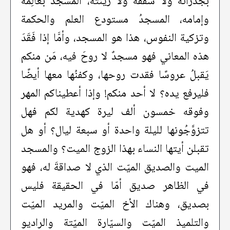
بجدرانه ولا سقفه ولا زينته، المسجد بعالِمه
وإمامه، المسجدُ مستودع العلم والحكمة
وتزكية النفوس، هذا هو المسجد، وأمَّا إذا فَقَدَ
هذه المعاني فهو مسجدٌ لا روحَ فيه، مَن منكم
يَقبلُ عروسًا فقدت روحها، وكفنُها معها أيضًا
فليرفع يده؟ لا أحد منكم! وإذا أعطيناكم المهر
وفوقه خمسون ألف ليرة كهدية لكم فهل
تتزوَّجُونها لليلة واحدة أو سبعة ليال؟ أو هل
تقبلن أيتها النساء بهذا الزوج الميت؟ والمسجد
الميت والصديق الميّت الذي لا صداقةَ له، فهو
في الظاهر صديق أمّا في الحقيقة فليس
بصديق، وهناك الأخ الميّت والمريد الميّت
والتلميذ الميّت والسيّارة الميّتة والراديو