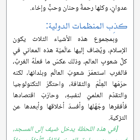
عدوانٍ، وكلها رحمةٌ وحنان وحبٌّ وإخاء.
كذِب المنظمات الدولية:
وبمجموع هذه الأشياء الثلاث يكون
الإسلام، ويُضاف إليها عالَميّة هذه المعاني في
كلِّ شعوبِ العالم، وذلك عكسَ ما فعلَهُ الغربُ،
فالغرب استعمَرَ شعوبَ العالَم وبلدانها، لكنه
حرَمَها العِلْمَ والثقافة، واحتكَرَ التكنولوجيا
والتقدّم العلميّ لنفسِهِ، وحارَبَ اقتصادها
فأفقرها وجَهّلها وأفسدَ أخلاقها وأبعدها عن
التزكية.
[في هذه اللحظة يدخل ضيف إلى المسجد،