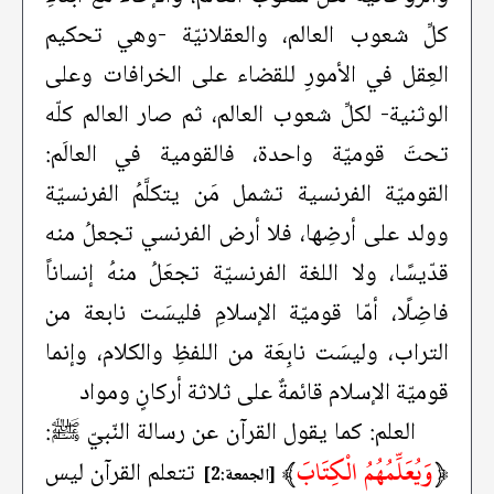
كلِّ شعوب العالم، والعقلانيّة -وهي تحكيم
العِقل في الأمورِ للقضاء على الخرافات وعلى
الوثنية- لكلِّ شعوب العالم، ثم صار العالم كلّه
تحتَ قوميّة واحدة، فالقومية في العالَم:
القوميّة الفرنسية تشمل مَن يتكلَّمُ الفرنسيّة
وولد على أرضِها، فلا أرض الفرنسي تجعلُ منه
قدّيسًا، ولا اللغة الفرنسيّة تجعَلُ منهُ إنساناً
فاضِلًا، أمّا قوميّة الإسلامِ فليسَت نابعة من
التراب، وليسَت نابِعَة من اللفظِ والكلام، وإنما
قوميّة الإسلام قائمةٌ على ثلاثة أركانٍ ومواد
العلم: كما يقول القرآن عن رسالة النّبيّ ﷺ:
﴿
وَيُعَلِّمُهُمُ الْكِتَابَ
﴾
تتعلم القرآن ليس
[الجمعة:2]