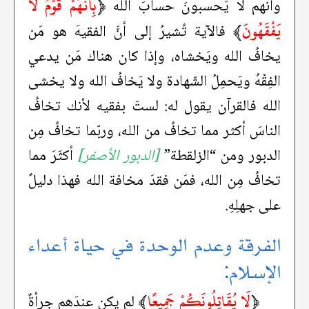
﴿
بِأَنَّهُمْ قَوْمٌ لَا
وأنهم لا يَحسبونَ حسابَ الله
يَفْقَهُونَ
﴾
فالآية تُشيرُ إلى أنَّ الفقيهَ هو مَن
يخافُ الله ويَخشاه، وإذا كان هناك مَن يدعي
الفِقْهُ ويَحمِلُ الشّهادة ولا يَخافُ الله ولا يخشى
الله فالقرآن يقول له: لستَ بفقيه لأنك تخافُ
الناسَ أكثر مما تخافُ من الله، وربّما تخافُ مِن
الدبور ومن “الزلقطة”
[الدبور الأصفر]
أكثَرَ مما
تخافُ مِن الله، فمَن فقدَ مخافة الله فهذا دليلٌ
على جهلِهِ.
الفرقة وعدم الوحدة في حياة أعداء
الإسلام:
﴿
لَا يُقَاتِلُونَكُمْ جَمِيعًا
﴾
لم يكن عندَهم جرأةٌ