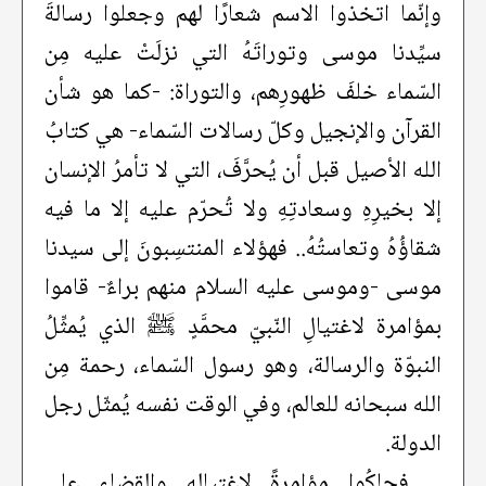
وإنّما اتخذوا الاسم شعارًا لهم وجعلوا رسالةَ
سيِّدنا موسى وتوراتَهُ التي نزلَتْ عليه مِن
السّماء خلفَ ظهورِهم، والتوراة: -كما هو شأن
القرآن والإنجيل وكلّ رسالات السّماء- هي كتابُ
الله الأصيل قبل أن يُحرَّفَ، التي لا تأمرُ الإنسان
إلا بخيرِهِ وسعادتِهِ ولا تُحرّم عليه إلا ما فيه
شقاؤُهُ وتعاستُهُ.. فهؤلاء المنتسِبونَ إلى سيدنا
موسى -وموسى عليه السلام منهم براءٌ- قاموا
بمؤامرة لاغتيالِ النّبيّ محمَّدٍ ﷺ الذي يُمثِّلُ
النبوّة والرسالة، وهو رسول السّماء، رحمة مِن
الله سبحانه للعالم، وفي الوقت نفسه يُمثّل رجل
الدولة.
فحاكُوا مؤامرةً لاغتيالِهِ والقضاء على