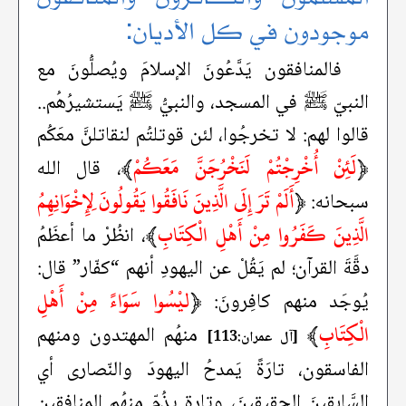
موجودون في كل الأديان:
فالمنافقون يَدَّعُونَ الإسلامَ ويُصلُّونَ مع
النبيّ ﷺ في المسجد، والنبيُّ ﷺ يَستشيرُهُم..
قالوا لهم: لا تخرجُوا، لئن قوتلتُم لنقاتلنَّ معَكُم
﴿
لَئِنْ أُخْرِجْتُمْ لَنَخْرُجَنَّ مَعَكُمْ
﴾
، قال الله
﴿
أَلَمْ تَرَ إِلَى الَّذِينَ نَافَقُوا يَقُولُونَ لِإِخْوَانِهِمُ
سبحانه:
الَّذِينَ كَفَرُوا مِنْ أَهْلِ الْكِتَابِ
﴾
، انظُرْ ما أعظَمُ
دقَّةَ القرآن؛ لم يَقُلْ عن اليهودِ أنهم “كفّار” قال:
﴿
ليْسُوا سَوَاءً مِنْ أَهْلِ
يُوجَد منهم كافِرونَ:
الْكِتَابِ
﴾
منهُم المهتدون ومنهم
[آل عمران:113]
الفاسقون، تارَةً يَمدحُ اليهودَ والنّصارى أي
السَّابقينَ الحقيقينَ، وتارة يذُمّ منهُم المنافقين