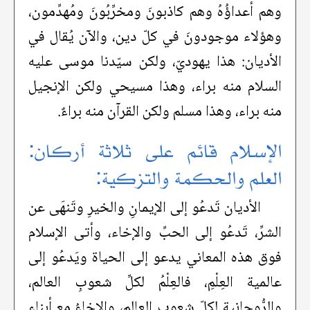
وهم أعداؤُهُ وهم كاذبونَ ومخرِّبُونَ ومُهدِّمون،
وهؤلاء موجودونَ في كلّ دين، والآن يُقال في
الأديان: هذا يهوديّ، ولكن سيّدنا موسى عليه
السلام منه براء، وهذا مسيحي ولكن الإنجيل
منه براء، وهذا مسلم ولكن القرآن منه براءٌ.
الإسلام قائم على ثلاثة أركان:
العلم والحكمة والتزكية:
الأديان تَدعُو إلى الإيمانِ والخيرِ وتَنهَى عن
الشرِّ، تَدعُو إلى الحبِّ والإخاء، وأتى الإسلام
فوق هذه المعاني يدعو إلى الحياة ويَدعُو إلى
عالمية العِلْمِ، فالعِلْمُ لكلِّ شعوبِ العالم،
والرُّوحانية لكلّ شعوب العالم، والإخاءُ مع أبناءِ