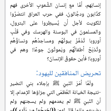
إنسانِهم، أمَّا مع إنسان الشُّعوبِ الأخرى فهم
كذّابون ودجَّالونَ، ففي حرب العراق انتصَرُوا
للكويت لأجل أن يُسيطِروا على البترول،
والمسلمونَ في البوسنة والهرسك وفي قَلْبِ
أوروبا تُدَمَّرُ بيوتُهُم ومساجدُهُم ونساؤُهُم
وتُذبَحُ أطفالُهُم ويَموتُونَ جوعًا! وهم في
أوروبا! فأين حقوقُ الإنسانَ؟
تحريض المنافقين لليهود:
ولَمَّا أمَرَ النّبيّ ﷺ بإجلاء بني النضير
-نتيجة الخيانة العُظمَى التي جزاؤها الإعدام، إلا
أن النّبيّ ﷺ لم يعدمهم ولم يسجنهم ولم
يضربهم وإنما قال لهم:
((اخرجُوا مِن بَلَدي))
–