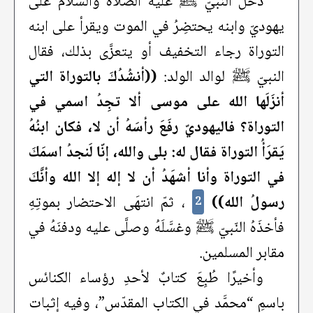
دَخَلَ النّبيّ ﷺ عليه الصلاة والسّلام على
يهوديّ وابنه يحتضِرُ في الموت ويقرأ على ابنه
التوراة رجاء التخفيف أو يتعزَّى بذلك، فقال
النبيّ ﷺ لوالد الولد:
((أنشُدُكَ بالتوراة التي
أنزَلَها الله على موسى ألا تجِدُ اسمي في
التوراة؟ فاليهوديّ رفَعَ رأسَهُ أن لا، فكان ابنُهُ
يَقرَأُ التوراة فقال له: بلى والله، إنّا لَنجدُ اسمَكَ
في التوراة وأنا أشهَدُ أن لا إله إلا الله وأنَّكَ
رسولُ الله))
، ثمّ انتهَى الاحتضار بموتِهِ
2
فأخذَهُ النّبيّ ﷺ وغسَّلَهُ وصلَّى عليه ودفنَهُ في
مقابر المسلمين.
وأخيرًا طُبِعَ كتابٌ لأحدِ رؤساء الكنائس
باسمِ “محمَّد في الكتاب المقدّس”، وفيه إثبات