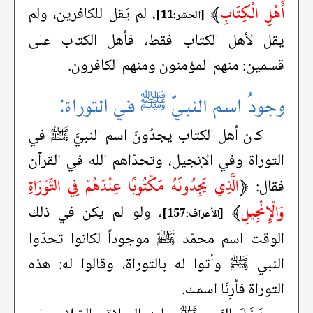
أَهْلِ الْكِتَابِ
﴾
، لم يَقل للكافرين، ولم
[الحشر:11]
يقل لأهل الكتاب فقط، فأهل الكتاب على
قسمين: منهم المؤمنون ومنهم الكافرون.
وجودُ اسم النبيّ ﷺ في التوراة:
كان أهل الكتاب يجدُونَ اسم النبيَّ ﷺ في
التوراة وفي الإنجيل، وتحدّاهم الله في القرآن
﴿
الَّذِي يَجِدُونَهُ مَكْتُوبًا عِنْدَهُمْ فِي التَّوْرَاةِ
فقال:
وَالْإِنْجِيلِ
﴾
، ولو لم يكن في ذلك
[الأعراف:157]
الوقت اسم محمّد ﷺ موجوداً لكانوا تحدّوا
النبي ﷺ وأتوا له بالتوراة، وقالوا له: هذه
التوراة فأرِنَا اسمك.