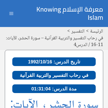
خطي
Post
ain
معرفة الإسلام Knowing
لى
navigation
Islam
enu
لمحتوى
الرئيسة
التفسير
في رحاب التفسير والتربية القرآنية – سورة الحشر، الآيات:
11-16 / الدرس4
تاريخ الدرس: 1992/10/16
في رحاب التفسير والتربية القرآنية
مدة الدرس: 01:31:04
سورة الحشر، الآيات: