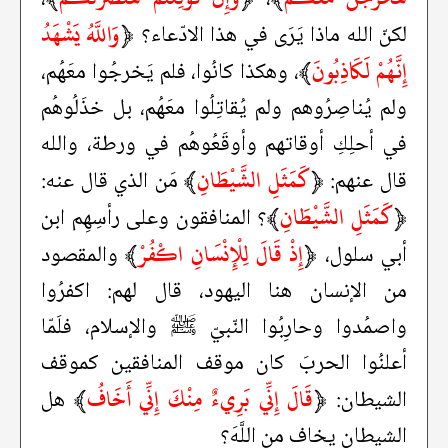
﴿
وَاللَّهُ يَشْهَدُ
لكنّ الله ماذا يَرَى في هذا الادّعاء؟
إِنَّهُمْ لَكَاذِبُونَ
﴾
، وهكذا كانُوا، فلم يَخرجُوا معَهُم،
ولم يُناصِرُوهم ولم يُقاتِلُوا معَهُم، بل خذَلُوهُم
في أحلِكِ أوقاتهم وأوقَعُوهُم في ورطة، والله
﴿
كَمَثَلِ الشَّيْطَانِ
﴾
قال عنهم:
مَن الذي قال عنه:
﴿
كَمَثَلِ الشَّيْطَانِ
﴾
؟ المنافقون وعلى رأسِهِم ابن
﴿
إِذْ قَالَ لِلْإِنْسَانِ اكْفُرْ
﴾
أبي سلول،
والمقصود
من الإنسان هنا اليهود، قال لهم: اكفرُوا
واصمُدوا وحارِبُوا النّبيّ ﷺ والإسلام، فلَمّا
أعلنُوا الحربَ كان موقف المنافقين كموقف
﴿
قَالَ إِنِّي بَرِيءٌ مِنْكَ إِنِّي أَخَافُ
﴾
الشيطان:
هل
الشيطان يخاف من اللَّهَ؟