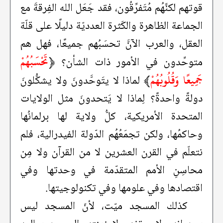
قوتهم لكنَّهُم مُتَفرِّقُون، فقد جَعَل الله الفِرقةَ مع
الجماعة الظاهرة والكَثرة العدديّة دليلًا على قلّة
العقل، والعرب الآنَّ تحسَبُهم جميعًا، فهل هم
﴿
تَحْسَبُهُمْ
متوحِّدون في الأمور ذات الشأن؟
جَمِيعًا وَقُلُوبُهُمْ
﴾
لماذا لا يتَوحَّدونَ ولا يشكُّلونَ
دولةً واحدةً؟ لِماذا لا يَتحدونَ مثل الولايات
المتحدة الأمريكية، كلُّ ولاية لها برلمانُها
وحاكمُها، ولكن تجمَعُهُم الدّولة الفيدرالية، فلم
نتعلّم في القرن العشرين لا من القرآن ولا مِن
محاسِنِ الأمم المتقدّمة في وحدتها وفي
اقتصادها وفي علومها وفي تكنولوجيتها.
كذلك المسجد ميّت، لأنّ المسجد ليس