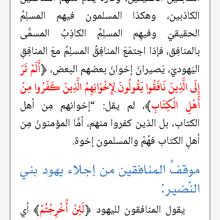
الكاذبين، وهكذا المسلمون فيهم المسلِمُ
الحقيقيّ وفيهِم المسلِمُ الكاذِبُ المسمَّى
بالمنافِق، فإذا اجتمَعَ المنافِقُ المسلِمُ معَ المنافِقِ
﴿
أَلَمْ تَرَ
اليَهوديّ، يَصيرانَ إخوانَ بعضهم البعض،
إِلَى الَّذِينَ نَافَقُوا يَقُولُونَ لِإِخْوَانِهِمُ الَّذِينَ كَفَرُوا مِنْ
أَهْلِ الْكِتَابِ
﴾
، لم يقل: “إخوانهم مِن أهل
الكتاب، بل الذين كفروا منهم، أمَّا المؤمنونَ مِن
أهلِ الكتاب فهُمْ والمسلمون إخوة.
موقفُ المنافقين من إجلاء يهود بني
النّضير:
﴿
لَئِنْ أُخْرِجْتُمْ
﴾
يقول المنافقون لليهود
أي