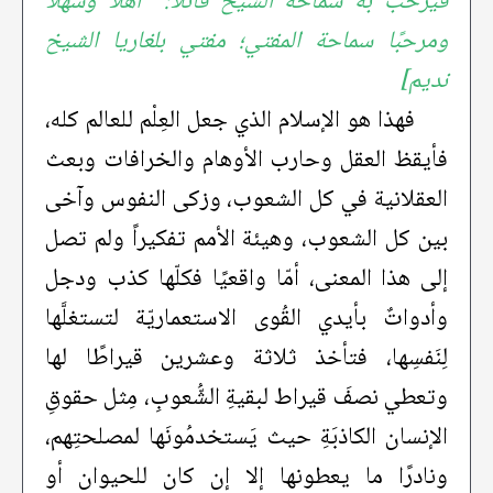
فيرحب به سماحة الشيخ قائلاً: “أهلاً وسهلاً
ومرحبًا سماحة المفتي؛ مفتي بلغاريا الشيخ
نديم]
فهذا هو الإسلام الذي جعل العِلْم للعالم كله،
فأيقظ العقل وحارب الأوهام والخرافات وبعث
العقلانية في كل الشعوب، وزكى النفوس وآخى
بين كل الشعوب، وهيئة الأمم تفكيراً ولم تصل
إلى هذا المعنى، أمّا واقعيًا فكلّها كذب ودجل
وأدواتٌ بأيدي القُوى الاستعماريّة لتستغلَّها
لِنَفسِها، فتأخذ ثلاثة وعشرين قيراطًا لها
وتعطي نصفَ قيراط لبقيةِ الشُّعوبِ، مِثل حقوقِ
الإنسان الكاذبَةِ حيث يَستخدمُونَها لمصلحتِهم،
ونادرًا ما يعطونها إلا إن كان للحيوان أو