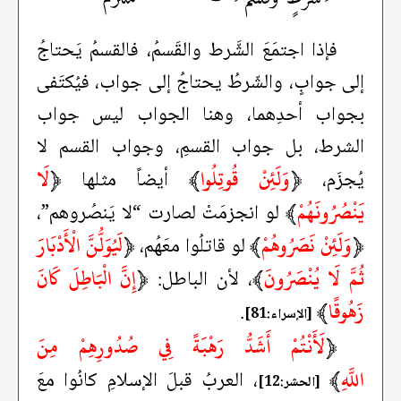
فإذا اجتمَعَ الشَّرط والقَسمُ، فالقسمُ يَحتاجُ
إلى جوابٍ، والشّرطُ يحتاجُ إلى جواب، فيُكتَفى
بجواب أحدِهما، وهنا الجواب ليس جواب
الشرط، بل جواب القسمِ، وجواب القسم لا
﴿
وَلَئِنْ قُوتِلُوا
﴾
﴿
لَا
يُجزَم،
أيضاً مثلها
يَنْصُرُونَهُمْ
﴾
لو انجزمَتْ لصارت “لا يَنصُروهم”،
﴿
وَلَئِنْ نَصَرُوهُمْ
﴾
﴿
لَيُوَلُّنَّ الْأَدْبَارَ
لو قاتلُوا معَهُم،
ثُمَّ لَا يُنْصَرُونَ
﴾
﴿
إِنَّ الْبَاطِلَ كَانَ
، لأن الباطل:
زَهُوقًا
﴾
.
[الإسراء:81]
﴿
لَأَنْتُمْ أَشَدُّ رَهْبَةً فِي صُدُورِهِمْ مِنَ
اللَّهِ
﴾
، العربُ قبلَ الإسلامِ كانُوا معَ
[الحشر:12]