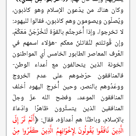
وكان هناك من يدّعون الإسلام وهو كاذبون،
ويُصلّون ويصومون وهم كاذبون، فقالوا لليهود:
لا تخرجوا، وإذا أُخرجتُم بالقوّة لَنَخْرُجَنَّ مَعَكُمْ،
وإن قُوتلتم لنُقاتلنّ معكم -هؤلاء اسمهم في
العُرف المعاصر الطابور الخامس أي المواطنون
الخونة الذين يتحالفون مع أعداء الوطن-
فالمنافقون حرّضوهم على عدم الخروج
ووعَدُوهم بالنصر، وحين أُخرِج اليهود أخلف
المنافقون الموعد، وفضح الله عزّ وجلّ
المنافقين الذين يتستَّرون ظاهرًا وادّعاءً
﴿
أَلَمْ تَرَ إِلَى
بالإسلام، وباطنًا هم أعداؤه، فقال:
الَّذِينَ نَافَقُوا يَقُولُونَ لِإِخْوَانِهِمُ الَّذِينَ كَفَرُوا مِنْ