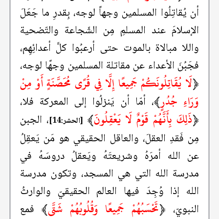
أن يُقاتِلُوا المسلمين وجهاً لوجه، بِقدرِ ما جَعَلَ
الإسلامَ عند المسلمِ مِن الشّجاعة والتّضحية
واللا مبالاة بالموت حتى أرعبُوا كلَّ أعدائِهِم،
فجَبُنَ الأعداء عن مقاتلة المسلمين وجهًا لوجه،
﴿
لَا يُقَاتِلُونَكُمْ جَمِيعًا إِلَّا فِي قُرًى مُحَصَّنَةٍ أَوْ مِنْ
وَرَاءِ جُدُرٍ
﴾
، أمّا أن يَنزلُوا إلى المعركة فلا،
﴿
ذَلِكَ بِأَنَّهُمْ قَوْمٌ لَا يَعْقِلُونَ
﴾
، الجبن
[الحشر:14]
مِن فَقدِ العقلَ، والعاقل الحقيقي هو مَن يَعقِلُ
عن الله أمرَهُ وشريعتَهُ ويَعقلُ دروسَهُ في
مدرسة الله التي هي المسجد، وتكون مدرسة
الله إذا وُجِدَ فيها العالم الحقيقيّ والوارثُ
﴿
تَحْسَبُهُمْ جَمِيعًا وَقُلُوبُهُمْ شَتَّى
﴾
النبويّ،
فمع