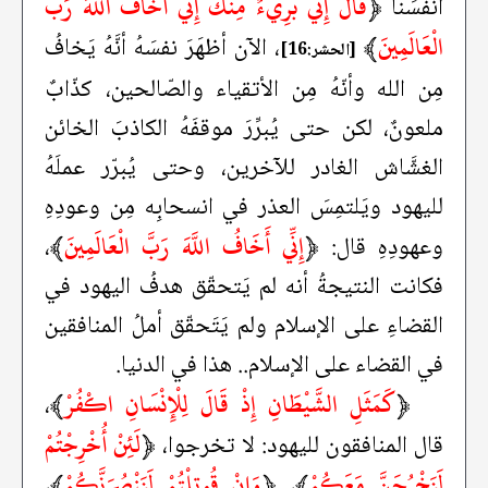
﴿
قَالَ إِنِّي بَرِيءٌ مِنْكَ إِنِّي أَخَافُ اللَّهَ رَبَّ
أنُفسَنا
الْعَالَمِينَ
﴾
، الآن أظهَرَ نفسَهُ أنَّهُ يَخافُ
[الحشر:16]
مِن الله وأنّهُ مِن الأتقياء والصّالحين، كذّابٌ
ملعونٌ، لكن حتى يُبرِّرَ موقفَهُ الكاذبَ الخائن
الغشَّاش الغادر للآخرين، وحتى يُبرّر عملَهُ
لليهود ويَلتمِسَ العذر في انسحابِه مِن وعودِهِ
﴿
إِنِّي أَخَافُ اللَّهَ رَبَّ الْعَالَمِينَ
﴾
وعهودِهِ قال:
،
فكانت النتيجةُ أنه لم يَتحقّق هدفُ اليهود في
القضاءِ على الإسلام ولم يَتَحقّق أملُ المنافقين
في القضاء على الإسلام.. هذا في الدنيا.
﴿
كَمَثَلِ الشَّيْطَانِ إِذْ قَالَ لِلْإِنْسَانِ اكْفُرْ
﴾
،
﴿
لَئِنْ أُخْرِجْتُمْ
قال المنافقون لليهود: لا تخرجوا،
لَنَخْرُجَنَّ مَعَكُمْ
﴾
﴿
وَإِنْ قُوتِلْتُمْ لَنَنْصُرَنَّكُمْ
﴾
،
،