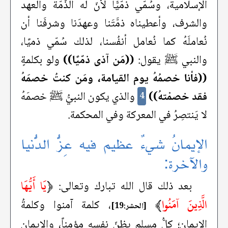
الإسلامية، وسُمّي ذمّيًّا لأنّ له الذّمّة والعهد
والشرف، وأعطيناه ذمَّتَنا وعهدَنا وشرفَنا أن
نُعاملَهُ كما نُعامل أنفُسنا، لذلك سُمّي ذميًا،
والنبي ﷺ يقول:
((مَن آذى ذمّيًا))
ولو بكلمةٍ
((فأنا خصمُهُ يوم القيامة، ومَن كنتُ خصمَهُ
فقد خصمْتهُ))
والذي يكون النبيُّ ﷺ خصمَهُ
4
لا يَنتصِرُ في المعركة وفي المحكمة.
الإيمانُ شيءٌ عظيم فيه عِزُّ الدُّنيا
والآخرة:
﴿
يَا أَيُّهَا
بعد ذلك قال الله تبارك وتعالى:
الَّذِينَ آمَنُوا
﴾
، كلمة آمنوا وكلمةُ
[الحشر:19]
الإيمان؛ كلُّ مسلمٍ يظنّ نفسهِ مؤمناً، والإيمان