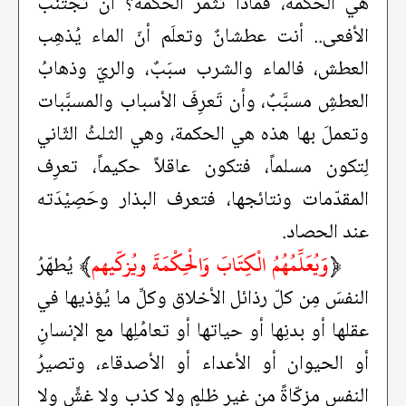
هي الحكمة، فماذا تُثمرُ الحكمة؟ أن تجتنبَ
الأفعى.. أنت عطشانٌ وتعلَم أنّ الماء يُذهِب
العطش، فالماء والشرب سبَبٌ، والريّ وذهابُ
العطشِ مسبَّبٌ، وأن تَعرِفَ الأسباب والمسبَّبات
وتعملَ بها هذه هي الحكمة، وهي الثلثُ الثّاني
لِتكون مسلماً، فتكون عاقلاً حكيماً، تعرِف
المقدّمات ونتائجها، فتعرف البذار وحَصِيْدَته
عند الحصاد.
﴿
وَيُعَلِّمُهُمُ الْكِتَابَ وَالْحِكْمَةَ ويُزكّيهم
﴾
يُطهّرُ
النفسَ مِن كلّ رذائل الأخلاق وكلِّ ما يُؤذيها في
عقلها أو بدنِها أو حياتها أو تعامُلِها مع الإنسانِ
أو الحيوان أو الأعداء أو الأصدقاء، وتصيرُ
النفس مزكّاةً من غير ظلمٍ ولا كذبٍ ولا غشٍّ ولا