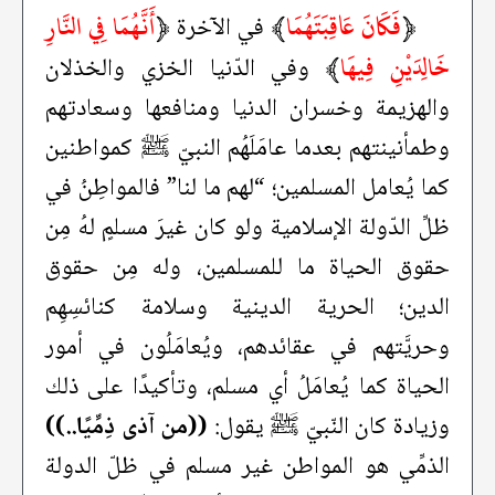
﴿
فَكَانَ عَاقِبَتَهُمَا
﴾
﴿
أَنَّهُمَا فِي النَّارِ
في الآخرة
خَالِدَيْنِ فِيهَا
﴾
وفي الدّنيا الخزي والخذلان
والهزيمة وخسران الدنيا ومنافعها وسعادتهم
وطمأنينتهم بعدما عامَلَهُم النبيّ ﷺ كمواطنين
كما يُعامل المسلمين؛ “لهم ما لنا” فالمواطِنُ في
ظلِّ الدّولة الإسلامية ولو كان غيرَ مسلمٍ لهُ مِن
حقوق الحياة ما للمسلمين، وله مِن حقوق
الدين؛ الحرية الدينية وسلامة كنائسِهِم
وحريَّتهم في عقائدهم، ويُعامَلُون في أمور
الحياة كما يُعامَلُ أي مسلم، وتأكيدًا على ذلك
وزيادة كان النّبيّ ﷺ يقول:
((من آذى ذِمِّيًا..))
الذمِّي هو المواطن غير مسلم في ظلّ الدولة