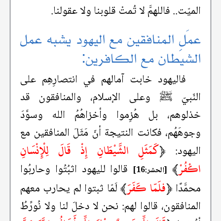
الميّت.. فاللهمَّ لا تُمتْ قلوبنا ولا عقولنا.
عمَلِ المنافقين مع اليهود يشبه عمل
الشيطان مع الكافرين:
فاليهود خابت آمالهم في انتصارِهِم على
النّبيّ ﷺ وعلى الإسلام، والمنافقون قد
خذلوهم، بل هُزِموا وأخزاهُمُ الله وسوَّدَ
وجوهَهُم، فكانت النتيجة أنّ مَثَلَ المنافقين مع
﴿
كَمَثَلِ الشَّيْطَانِ إِذْ قَالَ لِلْإِنْسَانِ
اليهود:
اكْفُرْ
﴾
قالوا لليهود اثبُتُوا وحاربُوا
[الحشر:16]
﴿
فلَمّا كَفَرَ
﴾
محمَّدًا
لَمّا ثبتوا لم يحارب معهم
المنافقون، قالوا لهم: نحن لا دخلَ لنا ولا نُورِّطُ