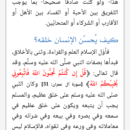
هذا- ولو كنت صادقاً صحيحاً- بما يوجب
التّفريق بين الأحبة أو الفساد بين الأهل أو
الأقارب أو الشّركاء أو المتحابّين.
كيف يُحسّن الإنسان خلقه؟
فأوّل الإسلام العلم والقراءة، وثنى بالأخلاق،
فبدأها بصفات النبي صلَّى الله عليه وسلَّم، وقد
﴿
قُلْ إِن كُنتُمْ تُحِبُّونَ اللّهَ فَاتَّبِعُونِي
قال تعالى:
يُحْبِبْكُمُ اللّهُ
﴾
وكان النّبي
[سورة آل عمران: 31]
صلى الله عليه وسلم على خلق عظيم، والمسلم
يجب أن يتبعه ويكون على خلق عظيم في
سمعه وفي بصره وفي بيعه وفي شرائه وفي
معاملاته وفي ورعه وفي تقواه، فالإسلام ليس