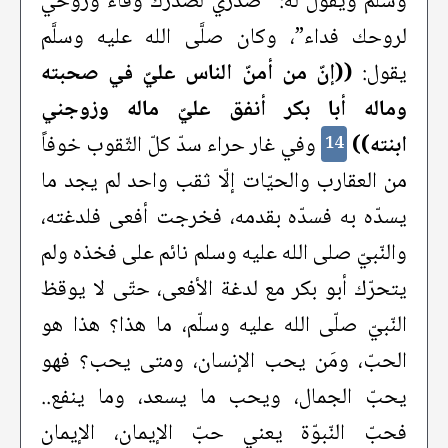
وسلم ويقول له: “صدري لصدرك وقاء وروحي
لروحك فداء”، وكان صلَّى الله عليه وسلَّم
يقول:
((إنّ من أمنّ الناس عليّ في صحبته
وماله أبا بكر أنفق عليّ ماله وزوجني
ابنته))
وفي غار حراء سدّ كلّ الثّقوب خوفاً
14
من العقارب والحيّات إلّا ثقب واحد لم يجد ما
يسدّه به فسدّه بقدمه، فخرجت أفعى فلدغته،
والنّبيّ صلى الله عليه وسلم نائم على فخذه ولم
يتحرّك أبو بكر مع لدغة الأفعى، حتّى لا يوقظ
النّبيّ صلّى الله عليه وسلّم، ما هذا؟ هذا هو
الحبّ، ومَن يحب الإنسان، ومتى يحب؟ فهو
يحبّ الجمال، ويحب ما يسعد، وما ينفع..
فحبّ النّبوّة يعني حبّ الإيمان، الإيمان