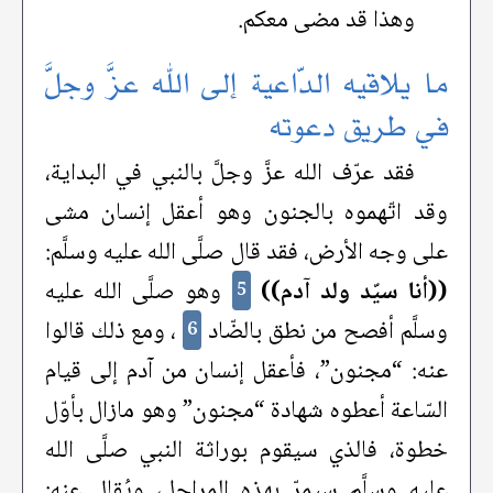
وهذا قد مضى معكم.
ما يلاقيه الدّاعية إلى الله عزَّ وجلَّ
في طريق دعوته
فقد عرّف الله عزَّ وجلَّ بالنبي في البداية،
وقد اتّهموه بالجنون وهو أعقل إنسان مشى
على وجه الأرض، فقد قال صلَّى الله عليه وسلَّم:
((أنا سيّد ولد آدم))
وهو صلَّى الله عليه
5
وسلَّم أفصح من نطق بالضّاد
، ومع ذلك قالوا
6
عنه: “مجنون”، فأعقل إنسان من آدم إلى قيام
السّاعة أعطوه شهادة “مجنون” وهو مازال بأوّل
خطوة، فالذي سيقوم بوراثة النبي صلَّى الله
عليه وسلَّم سيمرّ بهذه المراحل، ويُقال عنه: