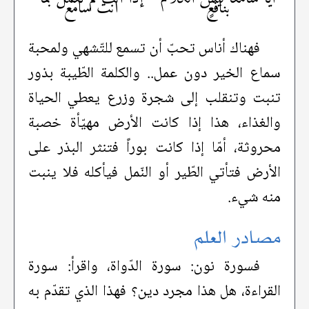
بنافعٍ
أنت سامع
فهناك أناس تحبّ أن تسمع للتّشهي ولمحبة
سماع الخير دون عمل.. والكلمة الطّيبة بذور
تنبت وتنقلب إلى شجرة وزرع يعطي الحياة
والغذاء، هذا إذا كانت الأرض مهيّأة خصبة
محروثة، أمّا إذا كانت بوراً فتنثر البذر على
الأرض فتأتي الطّير أو النّمل فيأكله فلا ينبت
منه شيء.
مصادر العلم
فسورة نون: سورة الدّواة، واقرأ: سورة
القراءة، هل هذا مجرد دين؟ فهذا الذي تقدّم به