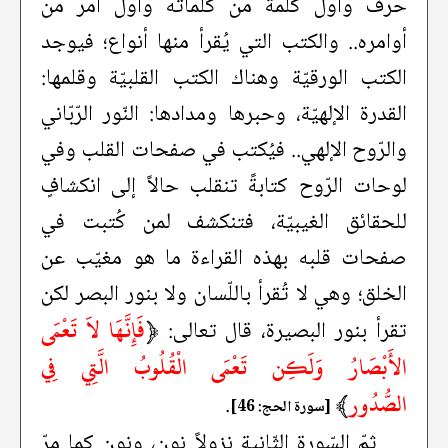
حرف وأول كلمة من كلماته وأول أمر من
أوامره.. والكتب التي يُقرأ منها أنواع؛ فيوجد
الكتب الورقيّة وهناك الكتب القلبيّة وقلمها:
القدرة الإلهيّة، وحبرها ومدادها: النّور الرّبّاني
والرّوح الإلهي.. فيُكتب في صفحات القلب وفي
لوحات الرّوح كتابةً تنقلب حالاً إلى انكشافٍ
للحقائق الغيبيّة، فتنكشف لمن كُتبت في
صفحات قلبه بهذه القراءة ما هو مغيّب عن
الخلق؛ وهي لا تُقرأ باللّسان ولا بنور البصر لكن
﴿
فَإِنَّهَا لاَ تَعْمَى
تقرأ بنور البصيرة، قال تعالى:
الأَبْصَارُ وَلَكِن تَعْمَى الْقُلُوبُ الَّتِي فِي
الصُّدُور
﴾
.
[سورة الحج: 46]
ثمّ السّورة الثّانية نزولاً نون، ونون كما مرّ