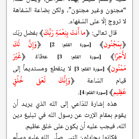
“مجنون وغير مجنون”، ولكن بضاعة السّفاهة
لا تروج إلّا على السّفهاء.
﴿
ما أَنتَ بِنِعْمَةِ رَبِّكَ
﴾
قال تعالى:
بفضل ربّك
﴿
بِمَجْنُون
﴾
﴿
وَإِنَّ لَكَ
[سورة القلم: 2]
لأَجْرًا
﴾
﴿
غَيْرَ
عطاءً
[سورة القلم: 3]
مَمْنُون
﴾
لا ينقطع ومستديماً إلى
[سورة القلم: 3]
﴿
وَإِنَّكَ لَعَلى خُلُقٍ
قيام السّاعة
عَظِيم
﴾
.
[سورة القلم: 4]
هذه إشارة للدّاعي إلى الله الذي يريد أن
يقوم بمقام الإرث عن رسول الله في تبليغ دين
الله، فيجب عليه أن يكون على خلق عظيم.
فكانوا يجادلون النبي صلَّى الله عليه وسلَّم