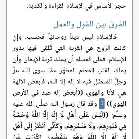
حجر الأساس في الإسلام القراءة والكتابة.
الفرق بين القول والعمل
فالإسلام ليس ديناً روحانيّاً فحسب، وإن
كانت الرّوح هي التّربة التي تُلقى فيها بذور
الإسلام، فعلى المسلم أن يملك تربة الإيمان وأن
يملك القلب المعقّم المطهّر عمّا سوى الله عزَّ
وجلَّ المتمثّل فيه لا إله إلا الله، فأبغض الآلهة
هي الأنا والهوى،
((أبغض إله عبد في الأرض
الهوى))
وقد قال رسول الله صلَّى الله عليه
1
وسلَّم:
((لَيْسَ عَلَى أَهْلِ لَا إِلَهَ إِلَّا اللَّهُ وَحْشَةٌ
فِي قُبُورِهِمْ، وَلَا مَنْشَرِهِمْ، وَكَأَنِّي أَنْظُرُ إِلَى أَهْلِ
لَا إِلَهَ إِلَّا اللَّهُ وَهُمْ يَنْفُضُونَ التُّرَابَ عَنْ