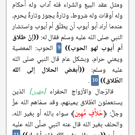
ومثل عقد البيع والشّراء فله آداب وله أحكام
وله أوقات وله شروط، وتارةً يجوز وتارةً يحرم،
عندما أراد أبو أيوب أن يطلّق أم أيوب واستشار
النبي صلى الله عليه وسلم فقال له:
((إنّ طلاق
أم أيوب لهو الحوب))
الحوب: المعصية
9
ويعني حرام، وبشكل عام قال النبي صلى الله
عليه وسلم:
((أبغض الحلال إلى الله
الطّلاق))
.
10
فالرّجال والأزواج الحقراء
[مهين]
الذين
يستعملون الطّلاق يمينهم، وقد سمّاهم الله عزَّ
﴿
حَلاَّفٍ مَّهِين
﴾
وجلَّ:
سواء بالله أو بغير الله،
والحلف بغير الله قال عنه النبي صلَّى الله عليه
11