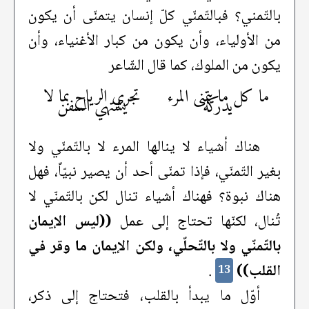
بالتّمني؟ فبالتّمنّي كلّ إنسان يتمنّى أن يكون
من الأولياء، وأن يكون من كبار الأغنياء، وأن
يكون من الملوك، كما قال الشّاعر
ما كل ما يتمنى المرء
تجري الرياح بما لا
يدركه
يشتهي السفن
هناك أشياء لا ينالها المرء لا بالتّمنّي ولا
بغير التّمنّي، فإذا تمنّى أحد أن يصير نبيّاً، فهل
هناك نبوة؟ فهناك أشياء تنال لكن بالتّمنّي لا
تُنال، لكنّها تحتاج إلى عمل
((ليس الإيمان
بالتّمنّي ولا بالتّحلّي، ولكن الإيمان ما وقر في
القلب))
.
13
أوّل ما يبدأ بالقلب، فتحتاج إلى ذكر،