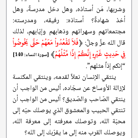
وشربها، مَن أستاذه، وهل دخل مدرسةً، وهل
أخذ شهادةً؟ أستاذه: رفيقه، ومدرسته:
مجتمعاتهم وسهراتهم وذهابهم وإيّابهم، لذلك
﴿
فَلاَ تَقْعُدُواْ مَعَهُمْ حَتَّى يَخُوضُواْ
قال الله عزَّ وجلَّ:
فِي حَدِيثٍ غَيْرِهِ إِنَّكُمْ إِذًا مِّثْلُهُمْ
﴾
[سورة النساء: 140]
“إنكم إذاً مثلهم”.
ينتقي الإنسان نعلاً لقدمه، وينتقي المكنسة
لإزالة الأوساخ عن سجّاده، أليس من الواجب أن
ينتقي الصّاحب والصّديق؟ أليس من الواجب أن
تنتقي الحبيب والمعشوق الذي يوصلك حبّه إلى
محبّة الله، وتوصلك معرفته إلى معرفة الله،
ويوصلك القرب منه إلى ما يقرّبك إلى الله؟