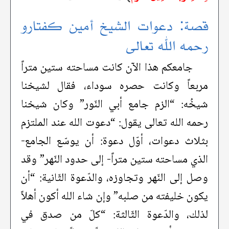
قصة: دعوات الشيخ أمين كفتارو
رحمه الله تعالى
جامعكم هذا الآن كانت مساحته ستين متراً
مربعاً وكانت حصره سوداء، فقال لشيخنا
شيخُه: “الزم جامع أبي النّور” وكان شيخنا
رحمه الله تعالى يقول: “دعوت الله عند الملتزم
بثلاث دعوات، أوّل دعوة: أن يوسّع الجامع-
الذي مساحته ستين متراً- إلى حدود النّهر” وقد
وصل إلى النّهر وتجاوزه، والدّعوة الثّانية: “أن
يكون خليفته من صلبه” وإن شاء الله أكون أهلاً
لذلك، والدّعوة الثّالثة: “كلّ من صدق في