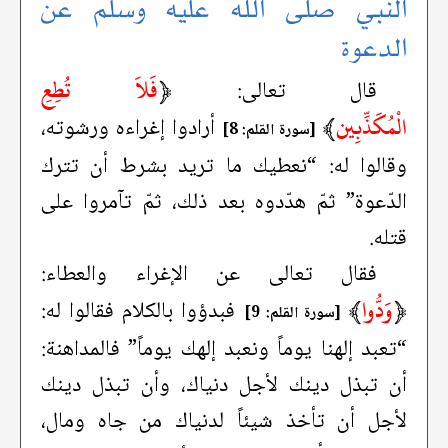
النبي صلَّى الله عليه وسلَّم عن
الدعوة
﴿
فَلاَ تُطِعِ
قال تعالى:
الْمُكَذِّبِين
﴾
أرادوا إغراءه ورشوته،
[سورة القلم: 8]
وقالوا له: “نعطيك ما تريد بشرط أن تترك
الدّعوة” ثمّ هدّدوه بعد ذلك، ثمّ تآمروا على
قتله.
فقال تعالى عن الإغراء والعطاء:
﴿
وَدُّوا
﴾
فبدؤوا بالكلام فقالوا له:
[سورة القلم: 9]
“تعبد إلهنا يوماً ونعبد إلهك يوماً” فالمداهنة:
أن تبذل دينك لأجل دنياك، وأن تبذل دينك
لأجل أن تأخذ شيئاً لدنياك من جاه ومال،