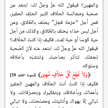
والمهين؟ فيقول الله عزَّ وجلَّ لك: ابتعد عن
صحبة ومجالسة الحلّاف كثير الحلف الحقير،
فمن أجل “حزمة فجل” يحلف بالطّلاق، ومن
أجل لبس حذاء يحلف بالطّلاق، وكذلك من أجل
حبة كوسا أو حبة لفت، فكيف إذا كنتَ الحلّاف؟
فيقول الله عزَّ وجلَّ لك: ابتعد عنه لأنّ الصّحبة
تجعلك تتأثر بصاحبك وتتشبّه بأخلاقه
وسلوكه.
﴿
وَلاَ تُطِعْ كُلَّ حَلاَّفٍ مَّهِين
﴾
[سورة القلم: 10]
فكيف إذا كنتَ أنتَ الحلّاف والمهين الحقير
بأعمالك وبأخلاقك وبتفكيرك وبتصرّفاتك، ولا
تبالي إلّا بهواك وأنانيّتك ومصلحتك، ولا تبالي