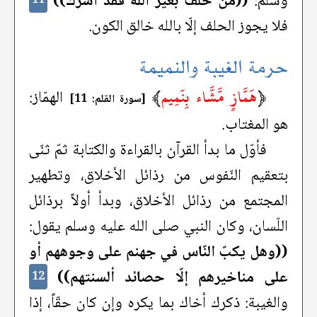
وسلَّم:
((من حلف بغير الله فقد أشرك))
فلا يجوز الحلف إلّا بالله خالق الكون.
حرمة الغيبة والنميمة
﴿
هَمَّازٍ مَّشَّاء بِنَمِيم
﴾
الهمّاز:
[سورة القلم: 11]
هو المغتاب.
فأوّل ما بدأ القرآن بالقراءة والكتابة ثمّ ثنّى
بتعقيم النّفوس من رذائل الأخلاق، وتطهير
المجتمع من رذائل الأخلاق، وبدأ أولاً برذائل
اللّسان، وكان النبي صلى الله عليه وسلم يقول:
((وهل يكبّ النّاس في جهنم على وجوههم أو
على مناخيرهم إلّا حصائد ألسنتهم))
12
والغيبة: ذكرك أخاك بما يكره وإن كان حقّاً، إذا