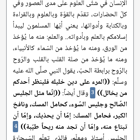
الإنسان في شتّى العلوم على مدى العصور وفي
كلّ الحضارات، تقدّم بالقوّة وبالعلوم وبالقراءة
وبالكتابة وأدواتها، يعني أيّها المسلمون ليبدأ
إسلامكم بالعلم وبأدواته.. والعلم: منه ما يُؤخذ
من الورق، ومنه ما يُؤخذ من السّماء كالأنبياء،
ومنه ما يُؤخذ من صلة القلب بالقلب والرّوح
بالرّوح برابطة الحبّ، يقول النبي صلَّى الله عليه
وسلَّم:
((المرء على دين خليله فلينظر أحدكم
من يخالل))
وقال أيضاً:
((إنّما مثل الجليس
3
الصّالح وجليس السّوء، كحامل المسك، ونافخ
الكير، فحامل المسك: إمّا أن يحذيك، وإمّا أن
تبتاع منه، وإمّا أن تجد منه ريحاً طيّبة))
4
الجليس أستاذ ومعلّم، فالذي تعلّم السّيجارة