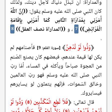
والمداراة: أن تبذل دنياك لأجل دينك، ولذلك
كان النّبي صلى الله عليه وسلم يقول:
((إِنَّ اللَّهُ
أَمَرَنِي بِمُدَارَاةِ النَّاسِ كَمَا أَمَرَنِي بِإِقَامَةِ
الْفَرَائِضِ))
، و
((المداراة نصف العقل))
8
7
.
﴿
وَدُّوا لَوْ تُدْهِنُ
﴾
فأصنامهم لم
[سورة القلم: 9]
يكن لها قيمة عندهم، فبعضهم كان يصنع الصّنم
من العجوة صباحاً ويأكله في المساء، أمّا ربّ
النبي صلى الله عليه وسلم فهو ربّ العالمين
وخالق السّموات، فإنّهم يتمنّون لو يسايرهم
فيسايروك.
﴿
فَلاَ تُطِعِ الْمُكَذِّبِين (8) وَدُّوا لَوْ
قال تعالى:
تُدْهِنُ فَيُدْهِنُون (9) وَلاَ تُطِعْ كُلَّ حَلاَّفٍ مَّهِين