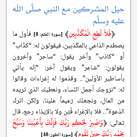
حيل المشركين مع النبي صلَّى الله
عليه وسلَّم
﴿
فَلاَ تُطِعِ الْمُكَذِّبِين
﴾
فأول ما
[سورة القلم: 8]
يصطدم الدّاعي بالمكّذبين، فيقولون له: “كذّاب”
أو “كاذب” وآخر يقول: “ساحر” وآخرون
يقولون: “شاعر” ويقول آخر: “إنّه يأتي
بأساطير الأوّلين”.. وقدّموا له إغراءات وقالوا
له: “نزوجك أجمل النّساء، ونعطيك الذي تريده
من المال، ونجعلك زعيماً علينا، ولكن اترك
الدّعوة”.. فلا بالإغراء فُتِن ولا بالإيذاء رجع، قال
﴿
وَاصْبِرْ لِحُكْمِ رَبِّكَ فَإِنَّكَ بِأَعْيُنِنَا وَسَبِّحْ
تعالى:
بِحَمْدِ رَبِّكَ حِينَ تَقُوم
﴾
[سورة الطور: 48]