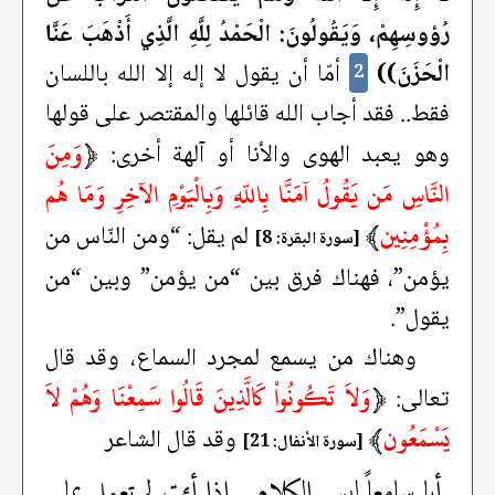
رُؤوسِهِمْ، وَيَقُولُونَ: الْحَمْدُ لِلَّهِ الَّذِي أَذْهَبَ عَنَّا
الْحَزَنَ))
أمّا أن يقول لا إله إلا الله باللسان
2
فقط.. فقد أجاب الله قائلها والمقتصر على قولها
﴿
وَمِنَ
وهو يعبد الهوى والأنا أو آلهة أخرى:
النَّاسِ مَن يَقُولُ آمَنَّا بِاللّهِ وَبِالْيَوْمِ الآخِرِ وَمَا هُم
بِمُؤْمِنِين
﴾
لم يقل: “ومن النّاس من
[سورة البقرة: 8]
يؤمن”، فهناك فرق بين “من يؤمن” وبين “من
يقول”.
وهناك من يسمع لمجرد السماع، وقد قال
﴿
وَلاَ تَكُونُواْ كَالَّذِينَ قَالُوا سَمِعْنَا وَهُمْ لاَ
تعالى:
يَسْمَعُون
﴾
وقد قال الشاعر
[سورة الأنفال: 21]
أيا سامعاً ليس الكلام
إذا أنت لم تعمل بما