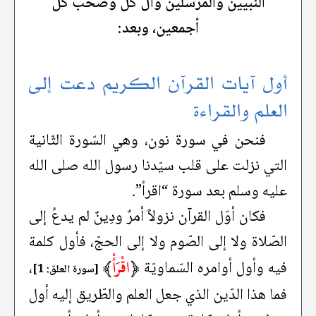
النّبيّين والمرسلين وآل كلّ وصحب كلّ
أجمعين، وبعد:
أول آيات القرآن الكريم دعت إلى
العلم والقراءة
فنحن في سورة نون، وهي السّورة الثّانية
التي نزلت على قلب سيّدنا رسول الله صلى الله
عليه وسلم بعد سورة “اقرأ”.
فكان أوّل القرآن نزولاً أمرٌ ودِينٌ لم يدعُ إلى
الصّلاة ولا إلى الصّوم ولا إلى الحجّ، فأول كلمة
﴿
اقْرَأْ
﴾
فيه وأول أوامره السّماويّة
،
[سورة العلق: 1]
فما هذا الدّين الذي جعل العلم والطّريق إليه أول