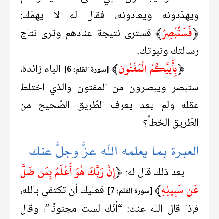
ويهدّدونه ويعادونه، فقال له لا يهمّك:
﴿
فَسَتُبْصِرُ
﴾
فسترى نتيجة عنادهم وترى نتاج
رسالتك ونبوتك.
﴿
بِأَييِّكُمُ الْمَفْتُون
﴾
الباء زائدة،
[سورة القلم: 6]
ستبصر ويبصرون من المفتون والذي اختلط
عقله ولم يعد يعرف الطّريق الصّحيح من
الطّريق الخطأ؟
العبرة بما يعلمه الله عزَّ وجلَّ عنك
﴿
إِنَّ رَبَّكَ هُوَ أَعْلَمُ بِمَن ضَلَّ
بعد ذلك قال له:
عَن سَبِيلِهِ
﴾
فعليك أن تكتفي بالله،
[سورة القلم: 7]
فإذا قال الله عنك: “أنّك لست مجنونًا”، وقال