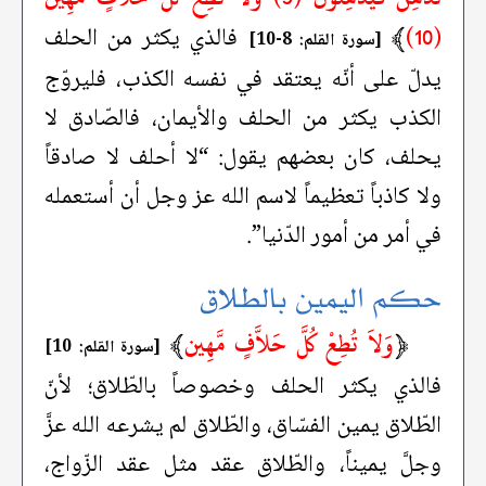
﴾
(10)
فالذي يكثر من الحلف
[سورة القلم: 8-10]
يدلّ على أنّه يعتقد في نفسه الكذب، فليروّج
الكذب يكثر من الحلف والأيمان، فالصّادق لا
يحلف، كان بعضهم يقول: “لا أحلف لا صادقاً
ولا كاذباً تعظيماً لاسم الله عز وجل أن أستعمله
في أمر من أمور الدّنيا”.
حكم اليمين بالطلاق
﴿
وَلاَ تُطِعْ كُلَّ حَلاَّفٍ مَّهِين
﴾
[سورة القلم: 10]
فالذي يكثر الحلف وخصوصاً بالطّلاق؛ لأنّ
الطّلاق يمين الفسّاق، والطّلاق لم يشرعه الله عزَّ
وجلَّ يميناً، والطّلاق عقد مثل عقد الزّواج،