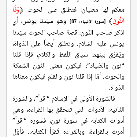
﴿
وَذَا
معكم لها معنيان؛ فتطلق على الحوت
النُّونِ
﴾
وهو سيّدنا يونس، أي
[سورة الأنبياء: 87]
اذكر صاحب النّون: قصة صاحب الحوت سيّدنا
يونس عليه السّلام، وتطلق أيضاً على الدّواة،
ويُفَرّق بينهما سياق اللّفظ والكلام، فإذا قلنا
“نون والصّياد”: فيكون معنى النّون السّمكة
والحوت، أمّا إذا قلنا نون والقلم فيكون معناها
الدّواة.
فالسّورة الأولى في الإسلام “اقرأ”، والسّورة
الثّانية: الأدوات التي تتحقّق بها القراءة، وهي
أدوات الكتابة في سورة نون، فسورة “اقرأ”
أمرت بالقراءة، وبالقراءة تُقرَأ الكتابة.. فأوّل