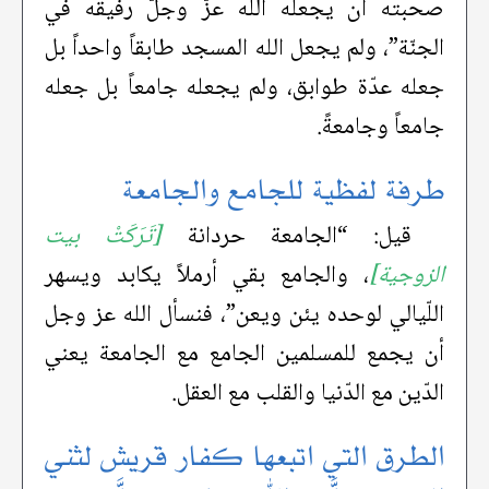
صحبته أن يجعله الله عزَّ وجلَّ رفيقه في
الجنّة”، ولم يجعل الله المسجد طابقاً واحداً بل
جعله عدّة طوابق، ولم يجعله جامعاً بل جعله
جامعاً وجامعةً.
طرفة لفظية للجامع والجامعة
قيل: “الجامعة حردانة
[تَرَكَتْ بيت
الزوجية]
، والجامع بقي أرملاً يكابد ويسهر
اللّيالي لوحده يئن ويعن”، فنسأل الله عز وجل
أن يجمع للمسلمين الجامع مع الجامعة يعني
الدّين مع الدّنيا والقلب مع العقل.
الطرق التي اتبعها كفار قريش لثني