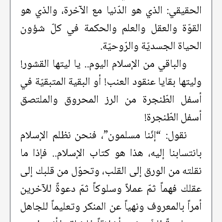
الحقيقي: الذي هو الدّنيا مع الآخرة، والذي هو
القوّة والعقل والعلم والحكمة في كلّ شؤون
الحياة الجسديّة والرّوحيّة.
والباقي من الإسلام اليوم.. يا ليتها القشور!
وليتها بقايا عنقود العنب! أو البقية المتبقيّة في
أسفل الطّنجرة من الرز المحروق والملتصق
أسفل الطّنجرة!
نقول: “إنّنا مسلمون”، فنحن نظلم الإسلام
بانتسابنا إليه، هذا هو كتاب الإسلام.. فإذا ما
نقلته من الورق إلى القلب، وتحوّل من قلبك إلى
عقلك فهماً ثمّ عملاً وسلوكاً ثمّ دعوةً للآخرين
أمراً بالمعروف ونهياً عن المنكر وتعليماً للجاهل