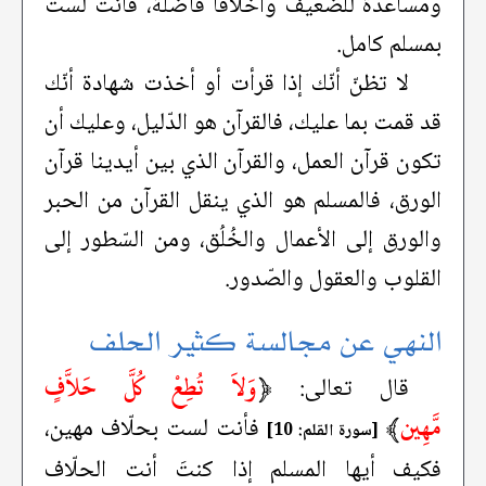
ومساعدةً للضّعيف وأخلاقاً فاضلة، فأنت لست
بمسلم كامل.
لا تظنّ أنّك إذا قرأت أو أخذت شهادة أنّك
قد قمت بما عليك، فالقرآن هو الدّليل، وعليك أن
تكون قرآن العمل، والقرآن الذي بين أيدينا قرآن
الورق، فالمسلم هو الذي ينقل القرآن من الحبر
والورق إلى الأعمال والخُلُق، ومن السّطور إلى
القلوب والعقول والصّدور.
النهي عن مجالسة كثير الحلف
﴿
وَلاَ تُطِعْ كُلَّ حَلاَّفٍ
قال تعالى:
مَّهِين
﴾
فأنت لست بحلّاف مهين،
[سورة القلم: 10]
فكيف أيها المسلم إذا كنتَ أنت الحلّاف