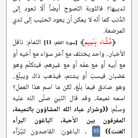
ثدييها؟ فالتّوبة النّصوح أيضاً ألّا تعود إلى
الذّنب كما أنّه لا يمكن أن يعود الحليب إلى ثدي
المرضعة.
﴿
مَّشَّاء بِنَمِيم
﴾
النّمام: ناقل
[سورة القلم: 11]
الأخبار.. واحد يختلف مع آخر سواء مع أخيه أو
مع أبيه أو مع عمّه أو مع غيرهم، فيتكلّم وهو
غضبان فيسبّ أو يشتم، فيذهب ذاك ويبلّغ..
وهو صادق فيما بلّغ، لكن ما اسم هذا العمل؟
اسمه نميمة، وقد قال النّبيّ صلّى الله عليه
وسلّم:
((وشرار عباد الله المشاؤون بالنميمة،
المفرقون بين الأحبة، الباغون البرآء
العنت))
، الباغون: القاصدون للبُرَآء
15