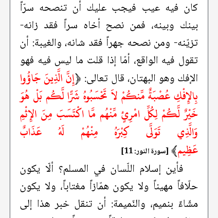
كان فيه عيب فيجب عليك أن تنصحه سرّاً
بينك وبينه، فمن نصح أخاه سراً فقد زانه-
تزيّنه- ومن نصحه جهراً فقد شانه، والغيبة: أن
تقول فيه الواقع، أمّا إذا قلت ما ليس فيه فهو
﴿
إِنَّ الَّذِينَ جَاؤُوا
الإفك وهو البهتان، قال تعالى:
بِالإِفْكِ عُصْبَةٌ مِّنكُمْ لاَ تَحْسَبُوهُ شَرًّا لَّكُم بَلْ هُوَ
خَيْرٌ لَّكُمْ لِكُلِّ امْرِئٍ مِّنْهُم مَّا اكْتَسَبَ مِنَ الإِثْمِ
وَالَّذِي تَوَلَّى كِبْرَهُ مِنْهُمْ لَهُ عَذَابٌ
عَظِيم
﴾
[سورة النور: 11]
فأين إسلام اللّسان في المسلم؟ ألّا يكون
حلّافاً مهيناً ولا يكون همّازاً مغتاباً، ولا يكون
مشّاءً بنميم، والنّميمة: أن تنقل خبر هذا إلى