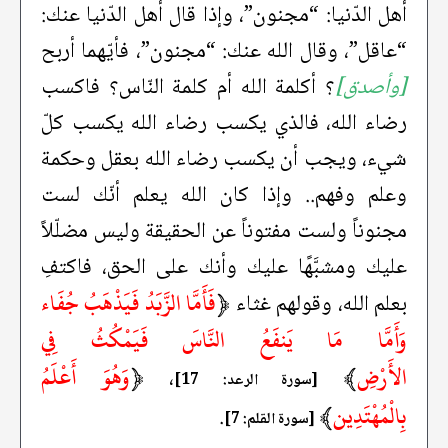
أهل الدّنيا: “مجنون”، وإذا قال أهل الدّنيا عنك:
“عاقل”، وقال الله عنك: “مجنون”، فأيّهما أربح
[وأصدق]
؟ أكلمة الله أم كلمة النّاس؟ فاكسب
رضاء الله، فالذي يكسب رضاء الله يكسب كلّ
شيء، ويجب أن يكسب رضاء الله بعقل وحكمة
وعلم وفهم.. وإذا كان الله يعلم أنّك لست
مجنوناً ولست مفتوناً عن الحقيقة وليس مضلّلاً
عليك ومشبَّهًا عليك وأنك على الحق، فاكتفِ
﴿
فَأَمَّا الزَّبَدُ فَيَذْهَبُ جُفَاء
بعلم الله، وقولهم غثاء
وَأَمَّا مَا يَنفَعُ النَّاسَ فَيَمْكُثُ فِي
الأَرْضِ
﴾
﴿
وَهُوَ أَعْلَمُ
،
[سورة الرعد: 17]
بِالْمُهْتَدِين
﴾
.
[سورة القلم: 7]