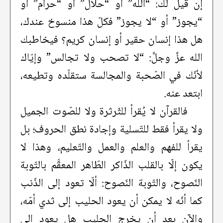
إن قيل لك: “الله” أو “حلال” أو “حرام” أو
“يجوز” أو “لا يجوز” فكلّ هذا منسوخ عندك،
هل هذا إنسان حقير أو إنسان كريم؟ فيخاطبك
الله عزَّ وجلَّ: “لا تصحب ولا تجالس” وإيّاك
لأنّك في الصّحبة والمجالسة ستقلّده وتطيعه،
ابتعد عنه.
فالقرآن لا يُقرأ للثّرثرة ولا للصّوت الجميل
ولا يقرأ فقط للتّسلية وإجادة نطق الحروف؛ بل
يقرأ للفهم والعلم والعمل والتّعليم، وهذا لا
يكون إلّا بالقلب الذّاكر الطّاهر المعقَّم بالتّوبة
النّصوح، والتّوبة النّصوح: ألّا تعود إلى الذّنب
كما أنّه لا يمكن أن يعود الحليب إلى ثدي أمّه،
والآن بعد أن يخرج الحليب هل يعود إلى