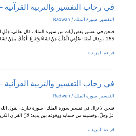
2
في
في رحاب التفسير والتربية القرآنية – سورة الم
/
رحاب
الدرس
التفسير
,
سورة الملك
/
Radwan
التفسير
6
والتربية
القرآنية
255]، وقال أيضًا: ﴿تُؤْتِي الْمُلْكَ مَنْ تَشَاءُ وَتَنْزِعُ الْمُلْكَ مِمَّنْ تَشَاءُ﴾ [آل عمران: 26] وقال كذلك: ﴿خَلَقَ الْمَوْتَ وَالْحَيَاةَ﴾ [الملك: 2] فهو مالكُ الموت والمتصرِّفُ فيه
–
سورة
قراءة المزيد »
الملك،
الآيات:
12-
18
في
في رحاب التفسير والتربية القرآنية – سورة الم
/
رحاب
الدرس
التفسير
,
سورة الملك
/
Radwan
التفسير
5
والتربية
القرآنية
عزّ وجلّ، وخشيته من حسابه ووقوفه بين يديه؛ لأنّ القرآن الكريم يقول: ﴿فَم
–
سورة
قراءة المزيد »
الملك،