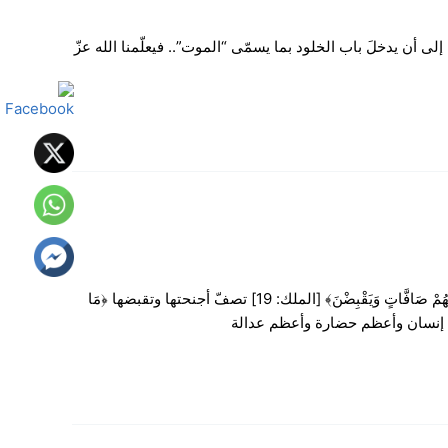
 أن يدخلَ باب الخلود بما يسمّى “الموت”.. فيعلّمنا الله عزّ
فنحن الآن في تفسير بعض آيات من سورة الملك -سورة ﴿‌تَبَارَكَ ‌الَّذِي ‌بِيَدِهِ ‌الْمُلْكُ﴾ [الملك: 1]- يقول الله تعالى: ﴿أَوَلَمْ يَرَوْا إِلَى الطَّيْرِ فَوْقَهُمْ صَافَّاتٍ وَيَقْبِضْنَ﴾ [الملك: 19] تصفّ أجنحتها وتقبضها ﴿مَا