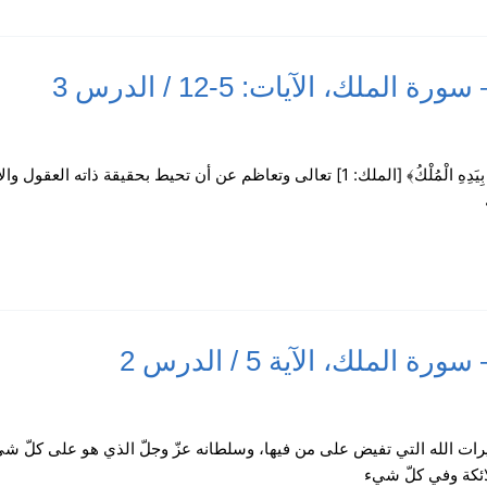
لك، الآيات: 5-12 / الدرس 3
لملك، الآية 5 / الدرس 2
ات الله التي تفيض على من فيها، وسلطانه عزّ وجلّ الذي هو على كلّ شيء
لائكة وفي كلّ شيء