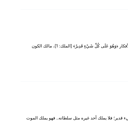
فنحن في سورة الملك- سورة تبارك- قال تعالى: ﴿تَبَارَكَ الَّذِي بِيَدِهِ الْمُلْكُ﴾ [الملك: 1] تعالى وتعاظم عن أن تحيط بحقيقة ذاته العقول والأفكار ﴿وَهُوَ عَلَى كُلِّ شَيْءٍ قَدِيرٌ﴾ [الملك: 1]، مالك الكون
 قدير؛ فلا يملك أحد غيره مثل سلطانه.. فهو يملك الموت