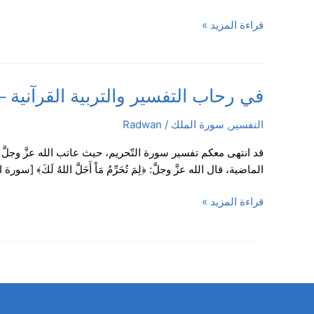
سورة
قراءة المزيد »
الملك،
الآية
5
/
في
في رحاب التفسير والتربية القرآنية – سورة ال
الدرس
رحاب
2
التفسير
,
سورة الملك
/
Radwan
التفسير
والتربية
قد انتهى معكم تفسير سورة التّحريم، حيث عاتب الله عزَّ وجلَّ 
القرآنية
الماضية، قال الله عزَّ وجلَّ: ﴿لِمَ تُحَرِّمُ مَاْ أَحَلَّ اللهُ لَكَ﴾ [سورة ا
–
سورة
قراءة المزيد »
الملك،
الآيات:
1-
3
/
الدرس
1