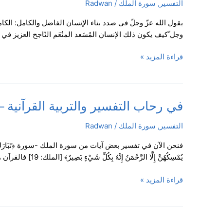
التفسير
,
سورة الملك
/
Radwan
التفسير
والتربية
يقول الله عزّ وجلّ في صدد بناء الإنسان الفاضل والكامل: الكا
القرآنية
وجل ّكيف يكون ذلك الإنسان المُسَعد المنُعَم النّاجح العزيز ف
–
سورة
قراءة المزيد »
الملك،
الآيات:
22-
30
في
في رحاب التفسير والتربية القرآنية – سورة ال
/
رحاب
الدرس
التفسير
,
سورة الملك
/
Radwan
التفسير
7
والتربية
القرآنية
يُمْسِكُهُنَّ إِلَّا الرَّحْمَنُ إِنَّهُ بِكُلِّ شَيْءٍ بَصِيرٌ﴾ [الملك: 19] فالقرآن هو مدرسة السّماء، كتابٌ واحد أنتج عبر خمسة عشر قرناً أعظم أمّة وأعظم إنسان وأعظم حضارة وأعظم عدالة
–
سورة
قراءة المزيد »
الملك،
الآيات:
1-