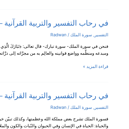
الآيات:
12-
15/
في
في رحاب التفسير والتربية القرآنية – سورة الم
الدرس
رحاب
4
التفسير
,
سورة الملك
/
Radwan
التفسير
والتربية
القرآنية
ومبدعه ومنظِّمه وواضع قوانينه والعالِم به من مجرَّاته إلى ذرَّاته
–
سورة
قراءة المزيد »
الملك،
الآيات:
5-
12
في
في رحاب التفسير والتربية القرآنية – سورة ا
/
رحاب
الدرس
التفسير
,
سورة الملك
/
Radwan
التفسير
3
والتربية
فسورة الملك تشرح بعض مملكة الله وعظمتها، وكذلك تبيّن خير
القرآنية
والحياة: الحياة في الإنسان وفي الحيوان والنّبات والكون والم
–