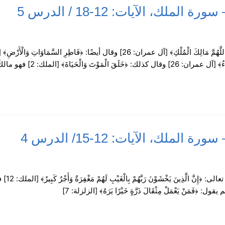
لك، الآيات: 12-18 / الدرس 5
لك، الآيات: 12-15/ الدرس 4
فنحن لا 
َنْ يَعْمَلْ مِثْقَالَ ذَرَّةٍ خَيْرًا يَرَهُ﴾ [الزلزلة: 7]