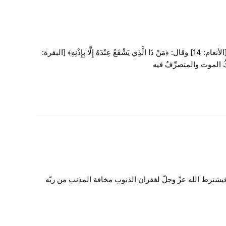
فنحن في تفسير بعض آيات من سورة الملك، قال تعالى: ﴿قُلِ اللَّهُمَّ مَالِكَ الْمُلْكِ﴾ [آل عمران: 26] وقال أيضًا: ﴿فَاطِرِ السَّمَاوَاتِ وَالْأَرْضِ﴾ [الأنعام: 14] وقال: ﴿مَنْ ذَا الَّذِي يَشْفَعُ عِنْدَهُ إِلَّا بِإِذْنِهِ﴾ [البقرة:
نزال في تفسير سورة الملك- سورة تبارك- يقول الله تعالى: ﴿إِنَّ الَّذِينَ يَخْشَوْنَ رَبَّهُمْ بِالْغَيْبِ لَهُمْ مَغْفِرَةٌ وَأَجْرٌ كَبِيرٌ﴾ [الملك: 12] فيشترط الله عزّ وجلّ لغفران الذنوب مخافة المذنب من ربّه