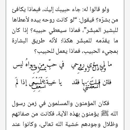
ولو قالوا له: جاء حبيبك إليك، فبماذا يكافئ
من بشرّه؟ فيقول: “لو كانت روحه بيده لأعطاها
للبشير المبشّر”، فماذا سيعطي حبيبه؟ إذا كان
ما يقدّمه للمبشّر هكذا؛ لأنّه طريق البشارة
بمجيء الحبيب، فماذا يعمل للحبيب؟
ما لي سوى روحي
في حبِّ من يهواهُ ليس
وباذلُ روحهِ
بمسرفِ
فلئن قبلتَ بها فقد
يا خيبةَ الْمَسْعَى إذا لمَ
أسعفْتَني
تُسْعِفِ
فكان المؤمنون والمسلمون في زمن رسول
الله ﷺ يؤمنون بهذه الآية، فكانت من صفاتهم
وظلال وجودهم خشية الله تعالى، وكانوا عند