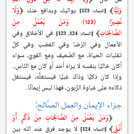
وَلِيًّا
﴾
﴿
وَلَا
يواليك ويدافع عنك
[النساء: 123]
نَصِيرًا (123) وَمَنْ يَعْمَلْ مِنَ
الصَّالِحَاتِ
﴾
في الأخلاق وفي
[النساء: 124، 123]
الأعمال وفي الرّضا وفي الغضب وفي كلّ
تقلبات الحياة، مع الضّعيف ومع القويّ، سواء
أكان خاليًا بنفسه لا يراه أحد أو كان مع النّاس..
وإذا كان ذكيًّا وذاك غبيًّا فيستغلَّه، فيستغل
ذكاءه على غباوة الزّبون، فهذا ليس إيمانًا.
جزاء الإيمان والعمل الصَّالح:
﴿
وَمَنْ يَعْمَلْ مِنَ الصَّالِحَاتِ مِنْ ذَكَرٍ أَوْ
أُنْثَى
﴾
لا يوجد فرق عند الله بين
[النساء: 124]