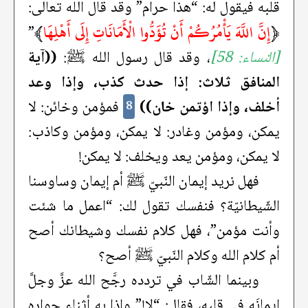
قلبه فيقول له: “هذا حرام” وقد قال الله تعالى:
﴿
إِنَّ اللَّهَ يَأْمُرُكُمْ أَنْ تُؤَدُّوا الْأَمَانَاتِ إِلَى أَهْلِهَا
﴾
”
[النساء: 58]
، وقد قال رسول الله ﷺ:
((آية
المنافق ثلاث: إذا حدث كذب، وإذا وعد
أخلف، وإذا اؤتمن خان))
فمؤمن وخائن: لا
8
يمكن، ومؤمن وغادر: لا يمكن، ومؤمن وكاذب:
لا يمكن، ومؤمن يعد ويخلف: لا يمكن!
فهل نريد إيمان النّبيّ ﷺ أم إيمان وساوسنا
الشّيطانيّة؟ فنفسك تقول لك: “اعمل ما شئت
وأنت مؤمن”، فهل كلام نفسك وشيطانك أصح
أم كلام الله وكلام النّبيّ ﷺ أصح؟
وبينما الشّاب في تردده رجَّح الله عزَّ وجلَّ
إيمانَه في قلبه، فقال: “لا!” وإذا به أثناء حواره