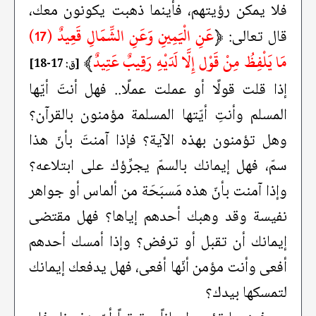
فلا يمكن رؤيتهم، فأينما ذهبت يكونون معك،
﴿
عَنِ الْيَمِينِ وَعَنِ الشِّمَالِ قَعِيدٌ (17)
قال تعالى:
مَا يَلْفِظُ مِنْ قَوْل إِلَّا لَدَيْهِ رَقِيبٌ عَتِيدٌ
﴾
[ق: 17-18]
إذا قلت قولًا أو عملت عملًا.. فهل أنتَ أيّها
المسلم وأنتِ أيّتها المسلمة مؤمنون بالقرآن؟
وهل تؤمنون بهذه الآية؟ فإذا آمنتَ بأنّ هذا
سمّ، فهل إيمانك بالسمّ يجرِّؤك على ابتلاعه؟
وإذا آمنت بأنّ هذه مَسبَحَة من ألماس أو جواهر
نفيسة وقد وهبك أحدهم إياها؟ فهل مقتضى
إيمانك أن تقبل أو ترفض؟ وإذا أمسك أحدهم
أفعى وأنت مؤمن أنّها أفعى، فهل يدفعك إيمانك
لتمسكها بيدك؟