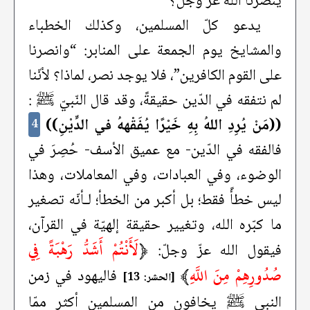
ينصرنا الله عزَّ وجلَّ؟
يدعو كلّ المسلمين، وكذلك الخطباء
والمشايخ يوم الجمعة على المنابر: “وانصرنا
على القوم الكافرين”، فلا يوجد نصر، لماذا؟ لأنّنا
لم نتفقه في الدّين حقيقةً، وقد قال النّبيّ ﷺ :
((مَنْ يُرِدِ اللهُ بِهِ خَيْرًا يُفَقْههُ في الدِّيْنِ))
4
فالفقه في الدّين- مع عميق الأسف- حُصِرَ في
الوضوء، وفي العبادات، وفي المعاملات، وهذا
ليس خطأً فقط؛ بل أكبر من الخطأ؛ لـأنّه تصغير
ما كبّره الله، وتغيير حقيقة إلهيّة في القرآن،
﴿
لَأَنْتُمْ أَشَدُّ رَهْبَةً فِي
فيقول الله عزّ وجلّ:
صُدُورِهِمْ مِنَ اللَّهِ
﴾
فاليهود في زمن
[الحشر: 13]
النبي ﷺ يخافون من المسلمين أكثر ممّا