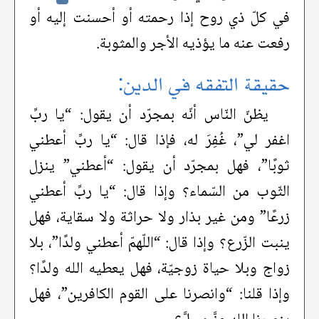
في كلّ ذي روح إذا رحمته أو أحسنت إليه أو
رفعت عنه ما يؤذيه الأجر والمثوبة.
حقيقة التفقه في الدين:
يظنّ النّاس أنّه بمجرّد أن يقول: “يا ربِّ
اغفر لي”، غُفِرَ له، فإذا قال: “يا ربِّ أعطني
ثوبًا”، فهل بمجرّد أن يقول: “أعطني” ينزل
الثّوب من السّماء؟ وإذا قال: “يا ربِّ أعطني
زرعًا” ومن غير بذار ولا حراثة ولا سقاية، فهل
ينبت الزّرع؟ وإذا قال: “اللّهمّ أعطني ولدًا”، بلا
زواج وبلا حياة زوجيّة، فهل يعطيه الله ولدًا؟
وإذا قلنا: “وانصرنا على القوم الكافرين”، فهل