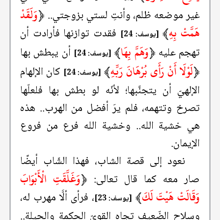
﴿
وَلَقَدْ
غير موضعه ظلم، وأنتِ لستي بزوجتي..
هَمَّتْ بِهِ
﴾
فقدت توازنها فأرادت أن
[يوسف: 24]
﴿
وَهَمَّ بِهَا
﴾
تهجم عليه
أن يبطش بها
[يوسف: 24]
﴿
لَوْلَا أَنْ رَأَى بُرْهَانَ رَبِّهِ
﴾
كان الإلهام
[يوسف: 24]
الإلهيّ أن يتجنَّبها؛ لأنّه لو بطش بها فلعلّها
تصرخ وتتهمه، فلم يرَ أفضل من الهرب.. هذه
هي خشية الله.. وخشية الله فرع من فروع
الإيمان.
نعود إلى قصة الشاب، فهذا الشّاب أيضًا
﴿
وَغَلَّقَتِ الْأَبْوَابَ
صار معه كما قال تعالى:
وَقَالَتْ هَيْتَ لَكَ
﴾
، فرأى ألَّا مهرب له،
[يوسف: 23]
وسلاح الضّعيف تجاه القويّ الحكمة والحيلة..