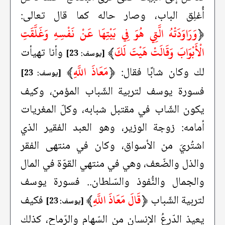
أُغلِق الباب، وصار حاله كما قال تعالى:
﴿
وَرَاوَدَتْهُ الَّتِي هُوَ فِي بَيْتِهَا عَنْ نَفْسِهِ وَغَلَّقَتِ
الْأَبْوَابَ وَقَالَتْ هَيْتَ لَكَ
﴾
وأنا تهيأت
[يوسف: 23]
﴿
مَعَاذَ اللَّهِ
﴾
لك وكان شابًا فقال:
[يوسف: 23]
فسورة يوسف لتربية الشّباب المؤمن، وكيف
يكون الشّاب في مقتبل شبابه، وكلّ المغريات
أمامه: زوجة الوزير، وهو العبد الفقير الذي
اشتُريَ من الأسواق، وكان في منتهى الفقر
والذل والضّعف، وهي في منتهي القوّة في المال
والجمال والنُّفوذ والسّلطان.. فسورة يوسف
﴿
قَالَ مَعَاذَ اللَّهِ
﴾
لتربية الشّباب
فكيف
[يوسف: 23]
يعيذ الدّرعُ الإنسان من السّهام والرّماح، كذلك