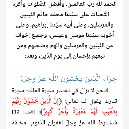
الحمد لله ربّ العالمين، وأفضل الصّلوات وأكرم
التّحيات على سيّدنا محمّد خاتم النّبيين
والمرسلين، وعلى أبيه سيّدنا إبراهيم، وعلى
أخويه سيّدنا موسى وعيسى، وجميع إخوانه
من النّبيّين والمرسلين وآلهم وصحبهم ومن
تبعهم بإحسان إلى يوم الدّين، وبعد:
جزاء الَّذين يخشون الله عز وجل:
فنحن لا نزال في تفسير سورة الملك- سورة
﴿
إِنَّ الَّذِينَ يَخْشَوْنَ رَبَّهُمْ
تبارك- يقول الله تعالى:
بِالْغَيْبِ لَهُمْ مَغْفِرَةٌ وَأَجْرٌ كَبِيرٌ
﴾
[الملك: 12]
فيشترط الله عزّ وجلّ لغفران الذنوب مخافة