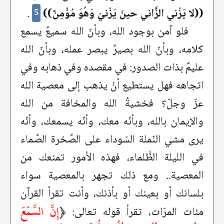
((لا يَزْني الزَّاني حينَ يَزْنيْ وَهُوَ مُؤْمِنٌ))
.
5
فلو آمن بوجود الله، وبأنّ الله سميعٌ يسمع
كلامه، وبأنّ الله بصيرٌ يبصر عمله، وبأنّ الله
عليمٌ بذات الصدور: في مقصده وفي ذهابه وفي
اتجاهه فهل يستطيع أنْ يذهب إلى معصية الله
عزّ وجلّ؟ فخشيةُ الله والمخافة من الله
والإيمان بالله، وبأنّه معك، وأنّه يسمعك، وأنّه
يرى مشي النّملة السّوداء على الصَّخرة الصَّماء
في الليلة الظَّلماء، فهذه الأمور تمنعك من
المعصية.. ومع ذلك تجهر بالمعصية سواء
بلسانك أو بعينك أو بأذنك، وأنت تقرأ القرآن
﴿
إِنَّ السَّمْعَ
مئات المرّات، تقرأ قوله تعالى: