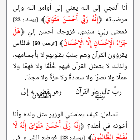
أنا ألتجي إلى الله يعني إلى أوامر الله وإلى
﴿
إِنَّهُ رَبِّي أَحْسَنَ مَثْوَايَ
﴾
مرضياته
[يوسف: 23]
﴿
هَلْ
فمعنى ربّي: سيّدي، فزوجك أحسن إليّ
جَزَاءُ الْإِحْسَانِ إِلَّا الْإِحْسَانُ
﴾
فالنَّاس
[الرحمن: 60]
يقرؤون القرآن وهم جنبٌ بقلوبهم لا بأجسامهم،
ولذلك لا يتمثّل القرآن فيهم خُلُقًا ولا فهمًا ولا
عملًا ولا نصرًا ولا سعادةً ولا عزَّةً ولا مجدًا.
ربّ تالٍ يتلو القرآن
وهو يفضي به إلى
بفيه
الخذلان
تساءل: كيف يعاملني الوزير مثل ولده وأنا
﴿
إِنَّهُ رَبِّي أَحْسَنَ مَثْوَايَ إِنَّهُ لَا
أخونه في أهله؟
يُفْلِحُ الظَّالِمُونَ
﴾
فوضع الشّيء في
[يوسف: 23]