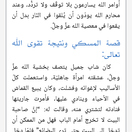
أوامر الله يسارعون بلا توقّف ولا تردُّد، وعند
محارم الله يودّون أن يُلقوا في النّار بدل أن
يقعوا في معصية الله عزَّ وجلَّ.
قصة المسكي ونتيجة تقوى الله
تعالى:
كان شاب جميل يتصف بخشية الله عزَّ
وجلَّ، عشقته امرأة جاهليّة، واستعملت كلّ
الأساليب لإغوائه وفشلت، وكان يبيع القماش
في الأحياء وينادي عليها، فأمرت جاريتها
فنادته لتشتري منه، وقالت له: “إنَّ صاحبة
البيت لا تخرج أمام الباب فهل من الممكن أن
تدخل إلى البيت حتى ترى البضائع” فلمّا دخل