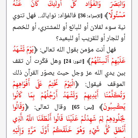
وَالْبَصَرَ وَالْفُؤَاد كُلُّ أُولَئِكَ كَانَ عَنْهُ
مَسْئُولًا
﴾
فالفؤاد: نواياك.. فهل تنوي
[الإسراء: 36]
نية سوء لفلان أو للبائع أو للمشتري، أو للخصم
أو للجار أو للقريب أو للبعيد؟
﴿
يَوْمَ تَشْهَدُ
فهل أنت مؤمن بقول الله تعالى:
عَلَيْهِمْ أَلْسِنَتُهُمْ
﴾
وهل فكّرت أن تقف
[النور: 24]
بين يدي الله عز وجل حيث يصوّر القرآن ذلك
﴿
الْيَوْمَ نَخْتِمُ عَلَى أَفْوَاهِهِمْ
الموقف فيقول:
وَتُكَلِّمُنَا أَيْدِيهِمْ وَتَشْهَدُ أَرْجُلُهُمْ بِمَا كَانُوا
يَكْسِبُونَ
﴾
﴿
وَقَالُوا
وقال تعالى:
[يس: 65]
لِجُلُودِهِمْ لِمَ شَهِدْتُمْ عَلَيْنَا قَالُوا أَنْطَقَنَا اللَّهُ الَّذِي
أَنْطَقَ كُلَّ شَيْءٍ وَهُوَ خَلَقَكُمْ أَوَّلَ مَرَّةٍ وَإِلَيْهِ