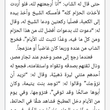
حتى قال له الشّاب: “أنا أرجعتهم لله، فلو أردت
لأخذت الحزام كله” فأمسكه الشّيخ وأخذ بيده
إلى الكعبة، فصلّيا ركعتين ودعا الشّيخ له، وقال
له: “دعوت لك بدعوات أفضل لك من هذا الحزام
ومن كلّ ما فيه، وغدًا تثبت لك الأيام”، فخرج
الشاب من عنده وربما كان غاضباً أو منزعجاً.
فعندما رجع إلى مصر وخدم عند تجار مصر،
ونال ثقتهم بصدقه وتقواه واستقامته، فجمع له
أحدهم مئتي ليرة ذهبيَّة، وقال له: “نريد أن
نزوّجك” وقالوا له: “توجد بنت يتيمة، وكان
أبوها صالحًا وقد توفي”، فتزوجها، وفي يوم
من الأيام دخل المطبخ فشاهد شقًّا في الحائط،