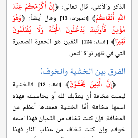
﴿
إِنَّ أَكْرَمَكُمْ عِنْدَ
الذكر والأنثى، قال تعالى:
اللَّهِ أَتْقَاكُمْ
﴾
﴿
وَهُوَ
وقال أيضاً:
[الحجرات: 13]
مُؤْمِنٌ فَأُولَئِكَ يَدْخُلُونَ الْجَنَّةَ وَلَا يُظْلَمُونَ
نَقِيرًا
﴾
النّقير: هو الحفرة الصغيرة
[النساء: 124]
التي في ظهر نواة التمر.
الفرق بين الخشية والخوف:
﴿
إِنَّ الَّذِينَ يَخْشَوْنَ
﴾
فالخشية
[الملك: 12]
ليست مخافة أن يعذّبك الله أو يحاسبك، فهذه
اسمها مخافة؛ أمَّا الخشية فمعناها أعظم من
المخافة، فإن كنت تخاف من الثّعبان فهذا اسمه
خوف، وإن كنت تخاف من عذاب النّار فهذا