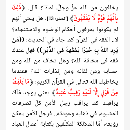
﴿
ذَلِكَ
يخافون من الله عزَّ وجلَّ، لماذا؟ قال:
بِأَنَّهُمْ قَوْمٌ لَا يَفْقَهُونَ
﴾
، هل يعني أنهم
[الحشر: 13]
لم يكونوا يعرفون أحكام الوضوء والاستنجاء؟
لا.. الفقه في القرآن كما جاء في الحديث:
((مَنْ
يُرِدِ اللهُ بِهِ خَيْرًا يُفَقْههُ في الدِّيْنِ))
فهل عندك
فقه في مخافة الله؟ وهل تخاف من الله ومن
حسابه ومن لقائه ومن إنذارات الله؟ فعندما
﴿
مَا يَلْفِظُ
يخاطبك الله تعالى في القرآن الكريم:
مِنْ قَوْلٍ إِلَّا لَدَيْهِ رَقِيبٌ عَتِيدٌ
﴾
يعني يوجد مَلَكٌ
يراقبك كما يراقب رجل الأمن كلّ تصرفات
المشبوه، في ذهابه وعودته.. فرجل الأمن يمكن
رؤيته، أمّا الملائكة المكلّفين بكتابة أعمال العباد