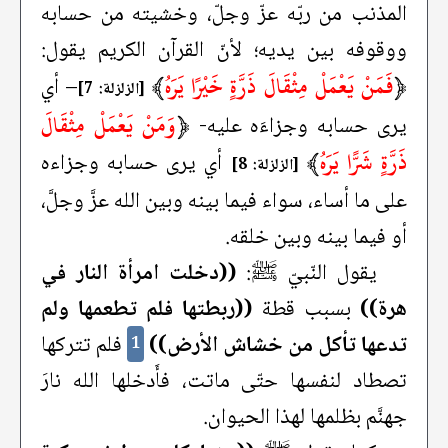
المذنب من ربّه عزّ وجلّ، وخشيته من حسابه
ووقوفه بين يديه؛ لأنّ القرآن الكريم يقول:
﴿
فَمَنْ يَعْمَلْ مِثْقَالَ ذَرَّةٍ خَيْرًا يَرَهُ
﴾
– أي
[الزلزلة: 7]
﴿
وَمَنْ يَعْمَلْ مِثْقَالَ
يرى حسابه وجزاءَه عليه-
ذَرَّةٍ شَرًّا يَرَهُ
﴾
أي يرى حسابه وجزاءه
[الزلزلة: 8]
على ما أساء، سواء فيما بينه وبين الله عزَّ وجلَّ،
أو فيما بينه وبين خلقه.
يقول النّبيّ ﷺ:
((دخلت امرأة النار في
هرة))
بسبب قطة
((ربطتها فلم تطعمها ولم
تدعها تأكل من خشاش الأرض))
فلم تتركها
1
تصطاد لنفسها حتّى ماتت، فأَدخلها الله نارَ
جهنَّم بظلمها لهذا الحيوان.