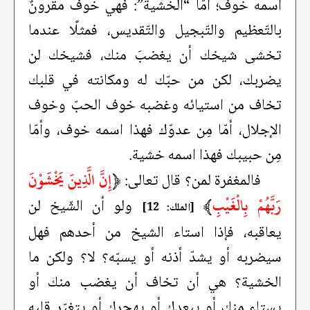
اسمه خوف؛ أمّا “الخشية”: فهي خوفٌ مقرونٌ
بالتّعظيم والتّبجيل والتّقديس، فمثلًا عندما
تخشى شيخك أن يغضبَ منك، فشيخك لن
يضربك، لكن من حبّك له ومكانته في قلبك
تخاف من استيائه وغضبه خوف الحبّ وخوف
الإجلال، أمّا مِن عدوّك فهذا اسمه خوف، وأمّا
مِن حبيبك فهذا اسمه خشية.
﴿
إِنَّ الَّذِينَ يَخْشَوْنَ
فالمغفرة لمن؟ قال تعالى:
رَبَّهُمْ بِالْغَيْبِ
﴾
ولو أن الشّيخ لن
[الملك: 12]
يعاقبه، فإذا استاء الشيخ من أحدهم فهل
سيضربه أو يشدّ أذنه أو يسبّه؟ لا؟ ولكن ما
الخشية؟ هي أن تخاف أن يغضب منك أو
يستاء منك أو يبعدك أو يهجرك أو يتغيّر قلبه