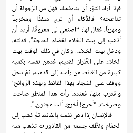
فإذا أراد الثوّر أن يناطحك فهل من الرّجولة أن
تناطحه؟ فالذَّكاء أن ترى منفذًا ومخرجاً
ومهرباً، فقال لها: “اصنعي لي معروفًا، أريد أن
أذهب إلى بيت الخلاء لقضاء الحاجة”، فدلته،
ودخل بيت الخلاء.. وكان في ذلك الوقت بيت
الخلاء على الطِّراز القديم، فدهن نفسَه بكمية
كبيرة من الغائط من رأسه إلى قدميه، ثمّ دخل
ووقف على السّجاد بهذا الغائط وبهذه الرّوائح!
واقترب منها، فعندما رأت هذا المنظر صاحت
وصرخت: “أخرج! أخرج! أنت مجنون!”.
فالإنسان إذا دهن نفسه بالغائط ثمَّ ذهب إلى
الحمّام ونظَّف جسمه من القاذورات تذهب منه