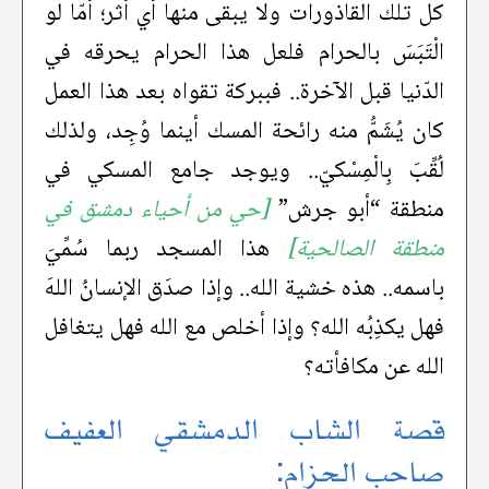
كل تلك القاذورات ولا يبقى منها أي أثر؛ أمّا لو
الْتَبَسَ بالحرام فلعل هذا الحرام يحرقه في
الدّنيا قبل الآخرة.. فببركة تقواه بعد هذا العمل
كان يُشَمُّ منه رائحة المسك أينما وُجِد، ولذلك
لُقِّبَ بِالْمِسْكيّ.. ويوجد جامع المسكي في
منطقة “أبو جرش”
[حي من أحياء دمشق في
منطقة الصالحية]
هذا المسجد ربما سُمِّيَ
باسمه.. هذه خشية الله.. وإذا صدَق الإنسانُ اللهَ
فهل يكذِبُه الله؟ وإذا أخلص مع الله فهل يتغافل
الله عن مكافأته؟
قصة الشاب الدمشقي العفيف
صاحب الحزام: