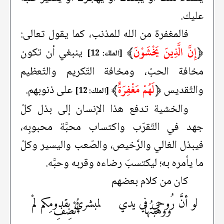
عليك.
فالمغفرة من الله للمذنب، كما يقول تعالى:
﴿
إِنَّ الَّذِينَ يَخْشَوْنَ
﴾
ينبغي أن تكون
[الملك: 12]
مخافة الحبّ، ومخافة التّكريم والتّعظيم
﴿
لَهُمْ مَغْفِرَةٌ
﴾
والتّقديس
على ذنوبهم.
[الملك: 12]
والخشية تدفع هذا الإنسان إلى بذل كلّ
جهد في التّقرّب واكتساب محبَّة محبوبِه،
فيبذل الغالي والرَّخيص، والصّعب واليسير وكلّ
ما يأمره به؛ ليكتسبَ رضاءه وقربه وحبَّه.
كان من كلام بعضهم
لو أنَّ رُوحي في يدي
لمبشري بقدومِكم لمْ
ووهَبتُها
أُنْصِفِ