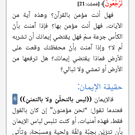
تُرْجَعُونَ
﴾
[فصلت: 21]
فهل أنت مؤمن بالقرآن؟ وهذه آية من
الآيات، فهل أنت مؤمن بها؟ فإذا آمنت بأنّ
الكأس جرعة سمّ فهل يقتضي إيمانك أن تشربه
أم لا؟ وإذا آمنت بأنّ محفظتك وقعت على
الأرض فماذا يقتضي إيمانك؟ هل ترفعها من
الأرض أو تمشي ولا تبالي؟
حقيقة الإيمان:
فالإيمان
((ليس بالتحلّيّ ولا بالتمنيّ))
6
فعندما تقول: “نحن مؤمنون” إن كان بالقول
فقط، فهذه أمنيات، أو كنت تلبس لباس الإيمان
بأن تتزيّن بجبَّة ولفَّة ولحية ومسبَحة، وتأتي