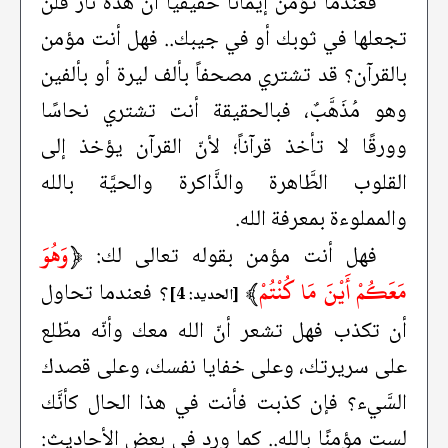
فعندما تؤمن إيماناً حقيقياً أنّ هذه نار فلن
تجعلها في ثوبك أو في جيبك.. فهل أنت مؤمن
بالقرآن؟ قد تشتري مصحفاً بألف ليرة أو بألفين
وهو مُذَهَّبٌ، فبالحقيقة أنت تشتري نحاسًا
وورقًا لا تأخذ قرآناً؛ لأنّ القرآن يؤخذ إلى
القلوب الطَّاهرة والذَّاكرة والحيَّة بالله
والمملوءة بمعرفة الله.
﴿
وَهُوَ
فهل أنت مؤمن بقوله تعالى لك:
مَعَكُمْ أَيْنَ مَا كُنْتُمْ
﴾
؟ فعندما تحاول
[الحديد: 4]
أن تكذب فهل تشعر أنّ الله معك وأنّه مطّلع
على سريرتك، وعلى خفايا نفسك، وعلى قصدك
السَّيء؟ فإن كذبت فأنت في هذا الحال كأنَّك
لست مؤمنًا بالله.. كما ورد في بعض الأحاديث: