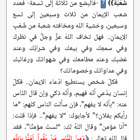
شُعْبَةً))
-فالبضع من ثلاثة إلى تسعة- فعدد
7
شعب الإيمان من ثلاث وسبعين إلى تسع
وسبعين، وخشية الله ومخافته شعبة من شُعَبِ
الِإيمانِ.. فهل تخاف اللهَ عزَّ وجلَّ في نظرك
وفي سمعِك وفي بيعك وفي شرائِك وعند
غضبك وعند مطامعك وفي شهواتكَ ورغائبك
وفي عداواتك وخصوماتك؟
فكلّ شخص يستطيع ادّعاء الإيمان.. فكلّ
إنسان يدّعي أنّه فهيم، وأنّه ذكي وإن قال النّاس
عنه: “بأنّه لا يفهم”، فإن سألت الناس كلهم: “ما
رأيكم بفلان؟” لأجابوك: “لا يفهم”.. فإذا قلت:
“أنا مؤمن” وقال اللهُ لك: “لستَ مؤمنًا”، فقد
﴿
وَمِنَ النَّاسِ مَنْ يَقُولُ آمَنَّا بِاللَّهِ
قال الله تعالى: