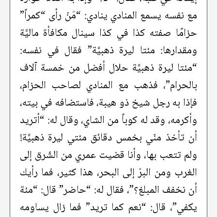
مع نفسه يسمع المنادي ينادي: “مَنْ رأى “كمراً”
حزامًا صفته كذا في كذا سينال مكافأة ماليَّة
ومقدارها: مئتا ليرة ذهبيَّة” فقال في نفسه:
“مئتا ليرة ذهبيَّة حلال أفضل من خمسة آلاف
بالحرام”، فذهب مع المنادي لصاحب الحزام،
فإذا به رجل شيخ ذو هيبة، فاستضافه في بيته،
وأكرمه، وقد له كوباً من الشاي، وقال له: “أتريد
أن تأخذ منّي بخمس دقائق مئتي ليرة ذهبيَّة!
ولم تتعب بها، وأنا قضيت عمري من الشّرق إلى
الغرب ومن البرّ إلى البحر، هذا كثير، فما رأيك
أن نخفف المبلغ؟”، فقال له: “حاضر” قال: “مئة
يكفي”، قال: “نعم كما تريد” فما زال يساومه