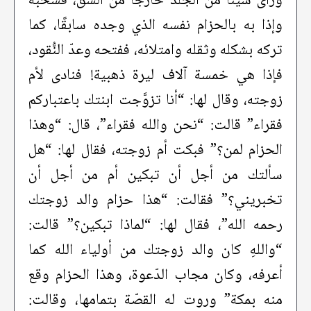
ورأى شيئًا من الجلد خارجًا من الشِّقّ، فسحبه
وإذا به بالحزام نفسه الذي وجده سابقًا، كما
تركه بشكله وثقله وامتلائه، ففتحه وعدّ النُّقود،
فإذا هي خمسة آلاف ليرة ذهبية! فنادى لأم
زوجته، وقال لها: “أنا تزوَّجت ابنتك باعتباركم
فقراء” قالت: “نحن والله فقراء”، قال: “وهذا
الحزام لمن؟” فبكت أم زوجته، فقال لها: “هل
سألتك من أجل أن تبكين أم من أجل أن
تخبريني؟” فقالت: “هذا حزام والد زوجتك
رحمه الله”، فقال لها: “لماذا تبكين؟” قالت:
“واللهِ كان والد زوجتك من أولياء الله كما
أعرفه، وكان مجاب الدّعوة، وهذا الحزام وقع
منه بمكة” وروت له القصّة بتمامها، وقالت: