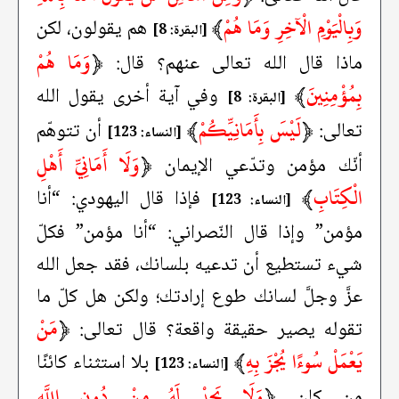
وَبِالْيَوْمِ الْآخِرِ وَمَا هُمْ
﴾
هم يقولون، لكن
[البقرة: 8]
﴿
وَمَا هُمْ
ماذا قال الله تعالى عنهم؟ قال:
بِمُؤْمِنِينَ
﴾
وفي آية أخرى يقول الله
[البقرة: 8]
﴿
لَيْسَ بِأَمَانِيِّكُمْ
﴾
تعالى:
أن تتوهّم
[النساء: 123]
﴿
وَلَا أَمَانِيِّ أَهْلِ
أنّك مؤمن وتدّعي الإيمان
الْكِتَابِ
﴾
فإذا قال اليهودي: “أنا
[النساء: 123]
مؤمن” وإذا قال النّصراني: “أنا مؤمن” فكلّ
شيء تستطيع أن تدعيه بلسانك، فقد جعل الله
عزَّ وجلَّ لسانك طوع إرادتك؛ ولكن هل كلّ ما
﴿
مَنْ
تقوله يصير حقيقة واقعة؟ قال تعالى:
يَعْمَلْ سُوءًا يُجْزَ بِهِ
﴾
بلا استثناء كائنًا
[النساء: 123]
﴿
وَلَا يَجِدْ لَهُ مِنْ دُونِ اللَّهِ
من كان