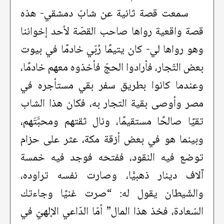
سمعت قصة ثانية عن شابّ دمشقي- هذه
قصة واقعية رواها صاحب القصّة لأحد إخواننا
وهو رواها لي- كان يتيمًا رُبّي خادمًا في بيوت
بعض التّجار، فأرادوا الحجّ فأخذوه معهم خادمًا،
وعندما كانوا بطريق سفر بقي مستأجره في
مصر وأوصى بقية التجار به، فكان هذا الشاب
تقيًا صالحًا مستقيمًا، ونال ثقتهم ومحبَّتَهم،
وبينما هو في بعض أزقة مكة، عثر على حزام
توضع فيه النقود، ففتحه فوجد فيه خمسة
آلاف دينار ذهبيًّا، وصارت نفسه تراوده،
والشّيطان يقول له: “صرت غنيًا وجاءتك
السّعادة، فخذ هذا المال” أمّا الدّاعي الإلهيّ في