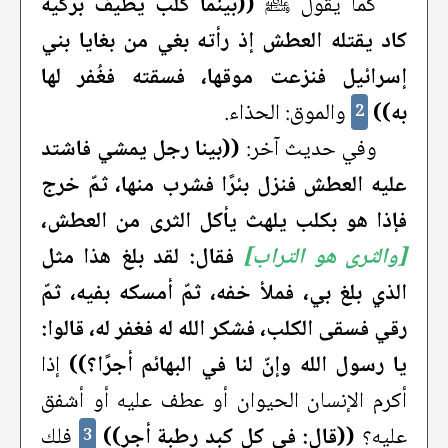
كما يقول ﷺ
((بينما كلب يطيف بركية
كاد يقتله العطش إذ رأته بغي من بغايا بني
إسرائيل فنزعت موقها، فسقته فغُفر لها
به))
والموق: الحذاء.
2
وفي حديث آخر:
((بينا رجل يمشي فاشتد
عليه العطش فنزل بئرًا فشرب منها، ثمّ خرج
فإذا هو بكلب يلهث يأكل الثرى من العطش،
[والثرى هو التراب]
فقال: لقد بلغ هذا مثل
الذي بلغ بي، فملأ خفه، ثمّ أمسكه بفيه، ثمّ
رقي فسقى الكلب، فشكر الله له فغفر له، قالوا:
يا رسول الله وإنّ لنا في البهائم أجرًا؟))
إذا
أكرم الإنسان الحيوان أو عطف عليه أو أشفق
عليه؟
((قال: في كل كبد رطبة أجر))
فلك
3