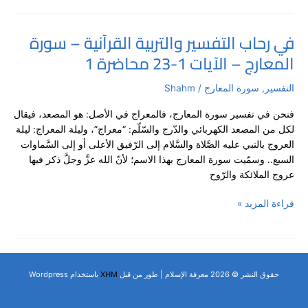
محاضرة
2
في رحاب التفسير والتربية القرآنية – سورة
في
المعارج – الآيات 1-23 محاضرة 1
رحاب
التفسير
والتربية
التفسير
,
سورة المعارج
/
Shahm
القرآنية
فنحن في تفسير سورة المعارج، فالمعراج في الأصل: هو المصعد، فيقال
–
لكل من المصعد الكهربائي والدّرج والسّلّم: “معراج”، وليلة المعراج: ليلة
سورة
العروج بالنبي عليه الصَّلاة والسَّلام إلى الرّفيق الأعلى أو إلى السَّماوات
المعارج
السبع.. وسمّيت سورة المعارج بهذا الاسم؛ لأنّ الله عزَّ وجلَّ ذكر فيها
–
عروج الملائكة والرّوح
الآيات
1-
قراءة المزيد »
23
محاضرة
1
حقوق النشر © 2026 معرفة الإسلام | طور من قبل
XHM
باستخدام Wordpress