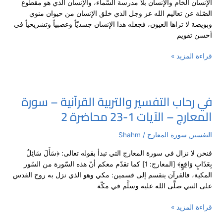
الإنسان الخام والإنسان بلا مدرسة السّماء، والإنسان الذي هو مقطوع
سورة
الصّلة عن تعاليم الله عز وجل الذي خلق الإنسان من حيوان منوي
المعارج
وبويضة لا تراها العيون، فجعله هذا الإنسان جسديّاً وعصبياً وتشريحياً في
–
أحسن تقويم
الآيات
19-
قراءة المزيد »
26
في رحاب التفسير والتربية القرآنية – سورة
في
المعارج – الآيات 1-23 محاضرة 2
رحاب
التفسير
والتربية
التفسير
,
سورة المعارج
/
Shahm
القرآنية
فنحن لا نزال في سورة المعارج التي تبدأ بقوله تعالى: ﴿سَأَلَ سَائِلٌ
–
بِعَذَابٍ وَاقِعٍ﴾ [المعارج: 1] كما تقدّم معكم أنّ هذه السّورة من السّور
سورة
المكية، فالقرآن ينقسم إلى قسمين: مكي وهو الذي نزل به روح القدس
المعارج
على النبي صلَّى الله عليه وسلَّم في مكّة
–
الآيات
قراءة المزيد »
1-
23