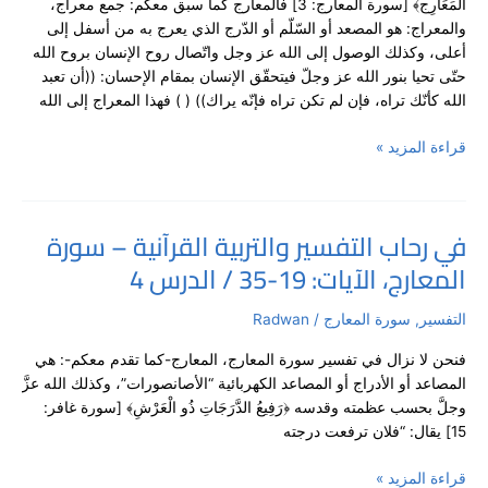
الْمَعَارِج﴾ [سورة المعارج: 3] فالمعارج كما سبق معكم: جمع معراج،
سورة
والمعراج: هو المصعد أو السّلّم أو الدّرج الذي يعرج به من أسفل إلى
المعارج،
أعلى، وكذلك الوصول إلى الله عز وجل واتّصال روح الإنسان بروح الله
الآيات:
حتّى تحيا بنور الله عز وجلّ فيتحقّق الإنسان بمقام الإحسان: ((أن تعبد
36-
الله كأنّك تراه، فإن لم تكن تراه فإنّه يراك)) ( ) فهذا المعراج إلى الله
44
/
قراءة المزيد »
الدرس
5
في رحاب التفسير والتربية القرآنية – سورة
في
المعارج، الآيات: 19-35 / الدرس 4
رحاب
التفسير
والتربية
التفسير
,
سورة المعارج
/
Radwan
القرآنية
فنحن لا نزال في تفسير سورة المعارج، المعارج-كما تقدم معكم-: هي
–
المصاعد أو الأدراج أو المصاعد الكهربائية “الأصانصورات”، وكذلك الله عزَّ
سورة
وجلَّ بحسب عظمته وقدسه ﴿رَفِيعُ الدَّرَجَاتِ ذُو الْعَرْشِ﴾ [سورة غافر:
المعارج،
15] يقال: “فلان ترفعت درجته
الآيات:
19-
قراءة المزيد »
35