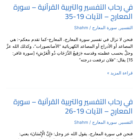
في رحاب التفسير والتربية القرآنية – سورة
في
المعارج – الآيات 19-35
رحاب
التفسير
والتربية
التفسير
,
سورة المعارج
/
Shahm
القرآنية
فنحن لا نزال في تفسير سورة المعارج، المعارج-كما تقدم معكم-: هي
–
المصاعد أو الأدراج أو المصاعد الكهربائية “الأصانصورات”، وكذلك الله عزَّ
سورة
وجلَّ بحسب عظمته وقدسه ﴿رَفِيعُ الدَّرَجَاتِ ذُو الْعَرْشِ﴾ [سورة غافر:
المعارج
15] يقال: “فلان ترفعت درجته”
–
الآيات
قراءة المزيد »
19-
35
في رحاب التفسير والتربية القرآنية – سورة
في
المعارج – الآيات 19-26
رحاب
التفسير
والتربية
التفسير
,
سورة المعارج
/
Shahm
القرآنية
فنحن في سورة المعارج، يقول الله عز وجل: ﴿إِنَّ الْإِنْسَانَ﴾ يعني:
–