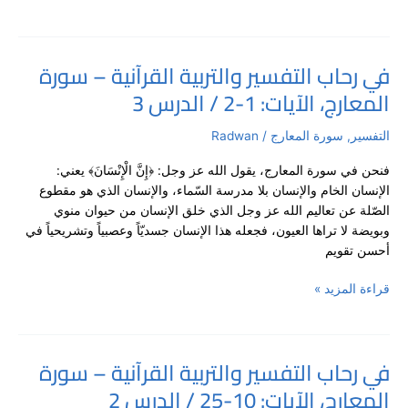
/
الدرس
4
في رحاب التفسير والتربية القرآنية – سورة
في
المعارج، الآيات: 1-2 / الدرس 3
رحاب
التفسير
والتربية
التفسير
,
سورة المعارج
/
Radwan
القرآنية
فنحن في سورة المعارج، يقول الله عز وجل: ﴿إِنَّ الْإِنْسَانَ﴾ يعني:
–
الإنسان الخام والإنسان بلا مدرسة السّماء، والإنسان الذي هو مقطوع
سورة
الصّلة عن تعاليم الله عز وجل الذي خلق الإنسان من حيوان منوي
المعارج،
وبويضة لا تراها العيون، فجعله هذا الإنسان جسديّاً وعصبياً وتشريحياً في
الآيات:
أحسن تقويم
1-
2
قراءة المزيد »
/
الدرس
3
في رحاب التفسير والتربية القرآنية – سورة
في
المعارج، الآيات: 10-25 / الدرس 2
رحاب