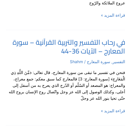
عروج الملائكة والرّوح
1-
23
قراءة المزيد »
/
الدرس
1
في رحاب التفسير والتربية القرآنية – سورة
في
المعارج – الآيات 36-44
رحاب
التفسير
والتربية
التفسير
,
سورة المعارج
/
Shahm
القرآنية
فنحن في تفسير ما تبقى من سورة المعارج، قال تعالى: ﴿مِّنَ اللَّهِ ذِي
–
الْمَعَارِج﴾ [سورة المعارج: 3] فالمعارج كما سبق معكم: جمع معراج،
سورة
والمعراج: هو المصعد أو السّلّم أو الدّرج الذي يعرج به من أسفل إلى
المعارج
أعلى، وكذلك الوصول إلى الله عز وجل واتّصال روح الإنسان بروح الله
–
حتّى تحيا بنور الله عز وجلّ
الآيات
36-
قراءة المزيد »
44