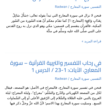
التفسير
والتربية
التفسير
,
سورة المعارج
/
Radwan
القرآنية
فنحن لا نزال في سورة المعارج التي تبدأ بقوله تعالى: ﴿سَأَلَ سَائِلٌ
–
بِعَذَابٍ وَاقِعٍ﴾ [المعارج: 1] كما تقدّم معكم أنّ هذه السّورة من السّور
سورة
المكية، فالقرآن ينقسم إلى قسمين: مكي وهو الذي نزل به روح القدس
المعارج،
على النبي صلَّى الله عليه وسلَّم في مكّة
الآيات:
10-
قراءة المزيد »
25
/
الدرس
2
في رحاب التفسير والتربية القرآنية – سورة
في
المعارج، الآيات: 1-23 / الدرس 1
رحاب
التفسير
والتربية
التفسير
,
سورة المعارج
/
Radwan
القرآنية
فنحن في تفسير سورة المعارج، فالمعراج في الأصل: هو المصعد، فيقال
–
لكل من المصعد الكهربائي والدّرج والسّلّم: “معراج”، وليلة المعراج: ليلة
سورة
العروج بالنبي عليه الصَّلاة والسَّلام إلى الرّفيق الأعلى أو إلى السَّماوات
المعارج،
السبع.. وسمّيت سورة المعارج بهذا الاسم؛ لأنّ الله عزَّ وجلَّ ذكر فيها
الآيات: