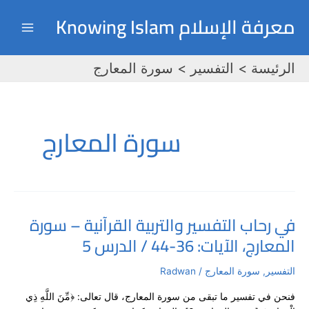
خطي
Main
معرفة الإسلام Knowing Islam
لى
Menu
لمحتوى
الرئيسة
التفسير
سورة المعارج
سورة المعارج
في رحاب التفسير والتربية القرآنية – سورة
في
المعارج، الآيات: 36-44 / الدرس 5
رحاب
التفسير
والتربية
التفسير
,
سورة المعارج
/
Radwan
القرآنية
فنحن في تفسير ما تبقى من سورة المعارج، قال تعالى: ﴿مِّنَ اللَّهِ ذِي
–