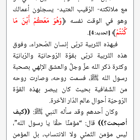
مع ملائكته- الرّقيب العتيد- يسجلون أعمالك
﴿
وَهُوَ مَعَكُمْ أَيْنَ مَا
وهو في الوقت نفسه
كُنْتُمْ
﴾
.
[الحديد: 4]
فبهذه التّربية تربّى إنسان الصّحراء، وفوق
هذه التّربية تربّى بقوّة الرّوحانيّة والرّبانيّة
وكثرة ذكر الله عزَّ وجلَّ والعشق الإلهي بصحبة
رسول الله ﷺ، فسمت روحه، وصارت روحه
من الشّفافية بحيث كان يبصر بهذه القوّة
الرّوحيّة أحوال عالم الدّار الآخرة.
وكان أحدهم وقد سأله النبي ﷺ:
((كيف
أصبحت؟))
قال: “مؤمنًا حقًّا يا رسول الله”،
ليس مؤمن التّمنّي ولا الانتساب، بل المؤمن