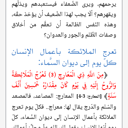
يرحمهم، ويرى الضّعفاء فيستعبدهم ويذلّهم
ويقهرهم؟ ألّا يجب لهذا الضّعيف أن يؤخذ حقّه،
وهذه النّفس الظالمة أن تعقَّم من أخلاق
وصفات الظّلم والجور والعدوان؟
تعرج الملائكة بأعمال الإنسان
كلّ يوم إلى ديوان السَّماء:
﴿
مِنَ اللَّهِ ذِي الْمَعَارِجِ (3) تَعْرُجُ الْمَلَائِكَةُ
وَالرُّوحُ إِلَيْهِ فِي يَوْمٍ كَانَ مِقْدَارُهُ خَمْسِينَ أَلْفَ
سَنَةٍ
﴾
المعارج: المصاعد، فالمصعد
[المعارج: 3-4]
والسّلم والدّرج يقال لها: معراج.. فكلّ يوم تعرج
الملائكة بأعمال الإنسان إلى ديوان السَّماء، كلّ
يوم أيّها الإنسان يقول لك الله عزَّ وجلَّ: أعمالك