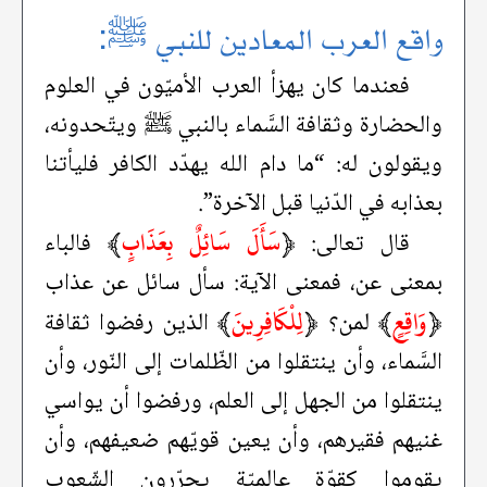
واقع العرب المعادين للنبي ﷺ:
فعندما كان يهزأ العرب الأميّون في العلوم
والحضارة وثقافة السَّماء بالنبي ﷺ ويتّحدونه،
ويقولون له: “ما دام الله يهدّد الكافر فليأتنا
بعذابه في الدّنيا قبل الآخرة”.
﴿
سَأَلَ سَائِلٌ بِعَذَابٍ
﴾
قال تعالى:
فالباء
بمعنى عن، فمعنى الآية: سأل سائل عن عذاب
﴿
وَاقِعٍ
﴾
﴿
لِلْكَافِرِينَ
﴾
لمن؟
الذين رفضوا ثقافة
السَّماء، وأن ينتقلوا من الظّلمات إلى النّور، وأن
ينتقلوا من الجهل إلى العلم، ورفضوا أن يواسي
غنيهم فقيرهم، وأن يعين قويّهم ضعيفهم، وأن
يقوموا كقوّة عالميّة يحرّرون الشّعوب