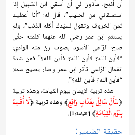
أن أذبح، مأذون لي أن أسقي ابن السّبيل إذا
استسقاني من الحليب”، قال له: “أنا أعطيك
ثمن الخروف وتقول لسيِّدك أكله الذّئب”، ولم
يستتم ابن عمر رضي الله عنهما كلمته حتَّى
صاح الرّاعي الأسود بصوت رنّ منه الوادي:
“فأين الله؟ فأين الله؟ فأين الله؟” فمن شدة
انفعال الرّاعي تأثر ابن عمر وصار يصيح معه:
“فأين الله؟ فأين الله؟”.
هذه تربية الإيمان بيوم القيامة، وهذه تربية
﴿
سَأَلَ سَائِلٌ بِعَذَابٍ وَاقِعٍ
﴾
﴿
لَا أُقْسِمُ
وهذه تربية
بِيَوْمِ الْقِيَامَةِ
﴾
.
[القيامة: 1]
حقيقة الضمير: