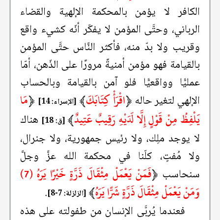
الكافر لا يؤمن بالمحكمة الإلهية والقضاء
الرباني، وحتَّى المؤمن لا يفكّر أنّه كشيء واقع
وقريب ولا بدّ منه، فأكثر النَّاس حتَّى المؤمن
بالقيامة فهو مؤمن أمنيةً مرورًا على الذّهن، أمّا
عمليًّا وواقعيًّا فلو آمن بالقيامة وبالحساب
﴿
اقْرَأْ كِتَابَكَ
﴾
﴿
مَا
الإلهي لتغير حاله
[الإسراء: 14]
يَلْفِظُ مِنْ قَوْلٍ إِلَّا لَدَيْهِ رَقِيبٌ عَتِيدٌ
﴾
هناك
[ق: 18]
لا يوجد ملِك، ولا رئيس جمهورية، ولا جنرال،
ولا مُفتٍ، كلّنا في محكمة الله عزَّ وجلَّ
﴿
فَمَنْ يَعْمَلْ مِثْقَالَ ذَرَّةٍ خَيْرًا يَرَهُ (7)
سنحاسب
وَمَنْ يَعْمَلْ مِثْقَالَ ذَرَّةٍ شَرًّا يَرَهُ
﴾
.
[الزلزلة: 7-8]
فعندما يُربَّى الإنسان من طفولته على هذه