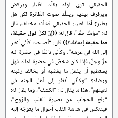
الحقيقي، ترى الولد يقلِّد الطّيار ويركض
ويرفرف بيديه ويقلِّد صوت الطّائرة لكن هل
يطير؟ أمّا الطيار الحقيقي فشأنه مختلف، قال
له: “مؤمنًا حقًّا”، قال له:
((إنّ لكلّ قول حقيقة،
فما حقيقة إيمانك؟))
قال: “أصبحت كأنّي أنظر
إلى الله في عرشه”، وكأنّي دائمًا في حضرة الله
عزَّ وجلَّ، فإذا كان شخصٌ في حضرة الملك فهل
يستطيع أن يفعل ما يغضبه أو يخالف رغبته
ورضاه؟ “وكأنّي أنظر إلى أهل الجنّة في
نعيمهم”، هذا ما يقال له: “الكشف”، وما يقال له:
“رفع الحجاب عن بصيرة القلب والرّوح”،
فينعكس في شاشة القلب أحوال ما يتوجّه إليه