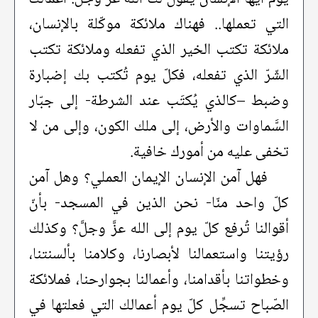
التي تعملها.. فهناك ملائكة موكّلة بالإنسان،
ملائكة تكتب الخير الذي تفعله وملائكة تكتب
الشّرّ الذي تفعله، فكلّ يوم تُكتب بك إضبارة
وضبط –كالذي يُكتَب عند الشرطة- إلى جبّار
السَّماوات والأرض، إلى ملك الكون، وإلى من لا
تخفى عليه من أمورك خافية.
فهل آمن الإنسان الإيمان العملي؟ وهل آمن
كلّ واحد منّا- نحن الذين في المسجد- بأنّ
أقوالنا تُرفع كلّ يوم إلى الله عزَّ وجلَّ؟ وكذلك
رؤيتنا واستعمالنا لأبصارنا، وكلامنا بألسنتنا،
وخطواتنا بأقدامنا، وأعمالنا بجوارحنا، فملائكة
الصّباح تسجِّل كلّ يوم أعمالك التي فعلتها في