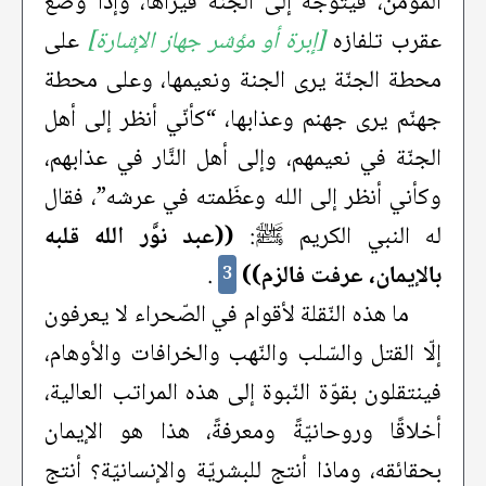
المؤمن، فيتوجه إلى الجنّة فيراها، وإذا وضع
عقرب تلفازه
[إبرة أو مؤشر جهاز الإشارة]
على
محطة الجنّة يرى الجنة ونعيمها، وعلى محطة
جهنّم يرى جهنم وعذابها، “كأنّي أنظر إلى أهل
الجنّة في نعيمهم، وإلى أهل النَّار في عذابهم،
وكأني أنظر إلى الله وعظَمته في عرشه”، فقال
له النبي الكريم ﷺ:
((عبد نوَّر الله قلبه
بالإيمان، عرفت فالزم))
.
3
ما هذه النّقلة لأقوام في الصّحراء لا يعرفون
إلّا القتل والسّلب والنّهب والخرافات والأوهام،
فينتقلون بقوّة النّبوة إلى هذه المراتب العالية،
أخلاقًا وروحانيّةً ومعرفةً، هذا هو الإيمان
بحقائقه، وماذا أنتج للبشريّة والإنسانيّة؟ أنتج