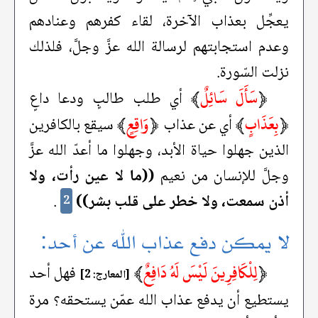
يعجِّل بعذاب الآخرة، لقاء كفرهم وعنادهم
وعدم استجابتهم لرسالة الله عزَّ وجلَّ، فلذلك
نزلت السّورة.
﴿
سَأَلَ سَائِلٌ
﴾
أي طلب طالبٍ ودعا داعٍ
﴿
بِعَذَابٍ
﴾
﴿
وَاقِعٍ
﴾
أي عن عذاب
سيقع بالكافرين
الذين جهلوا حياة الأبد، وجهلوا ما أعدّ الله عزَّ
وجلَّ للإنسان من نعيم
((ما لا عين رأت، ولا
أذن سمعت، ولا خطر على قلب بشر))
.
2
لا يمكن دفع عذاب الله عن أحد:
﴿
لِلْكَافِرِينَ لَيْسَ لَهُ دَافِعٌ
﴾
فهل أحد
[المعارج: 2]
يستطيع أن يدفع عذاب الله عمّن يستحقه؟ مرة