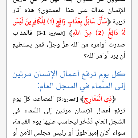
الإنسان عدالة على هذا المستوى؟ هذه آثار
﴿
سَأَلَ سَائِلٌ بِعَذَابٍ وَاقِعٍ (1) لِلْكَافِرِينَ لَيْسَ
تربية
لَهُ دَافِعٌ (2) مِنَ اللَّهِ
﴾
فالعذاب
[المعارج: 1-3]
صدرت أوامره من الله عزَّ وجلَّ، فمن يستطيع
أن يرد أوامر الله؟
كل يوم ترفع أعمال الإنسان مرتين
إلى السَّماء في السجل العام:
﴿
ذِي الْمَعَارِجِ
﴾
المصاعد، كلّ يوم
[المعارج: 3]
ترفع أعمال الإنسان مرتين إلى السَّماء في
السّجل العام، تُدَّخَر ليحاسب عليها يوم القيامة،
سواء أكان إمبراطورًا أو رئيس مجلس الأمن أو