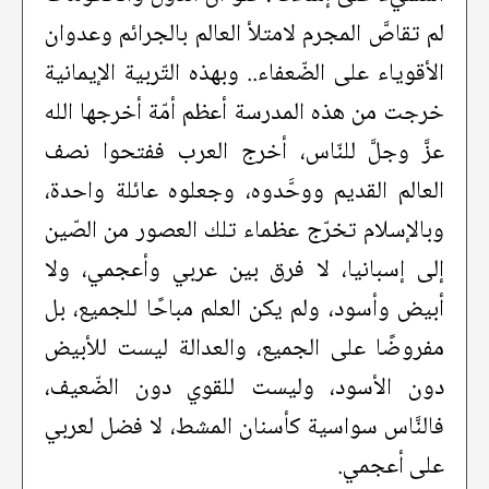
لم تقاصَّ المجرم لامتلأ العالم بالجرائم وعدوان
الأقوياء على الضّعفاء.. وبهذه التّربية الإيمانية
خرجت من هذه المدرسة أعظم أمّة أخرجها الله
عزَّ وجلَّ للنّاس، أخرج العرب ففتحوا نصف
العالم القديم ووحَّدوه، وجعلوه عائلة واحدة،
وبالإسلام تخرّج عظماء تلك العصور من الصّين
إلى إسبانيا، لا فرق بين عربي وأعجمي، ولا
أبيض وأسود، ولم يكن العلم مباحًا للجميع، بل
مفروضًا على الجميع، والعدالة ليست للأبيض
دون الأسود، وليست للقوي دون الضّعيف،
فالنَّاس سواسية كأسنان المشط، لا فضل لعربي
على أعجمي.