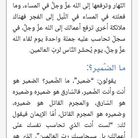
النّهار وترفعها إلى الله عزَّ وجلَّ في المساء، وما
فعلته في المساء في اللّيل إلى الفجر فهناك
ملائكة أخرى ترفع أعمالك إلى الله عزَّ وجلَّ، في
سجلّ تحاسب عليه جملة واحدة يوم لقاء الله
عزَّ وجلَّ، يوم يُحشَر النَّاس لربّ العالمين.
ما الضّمير؟:
يقولون: “ضمير”، ما الضّمير؟ الضمير هو
أنت وأنت الضّمير، فالسّارق هو ضميره وضميره
هو السّارق، والمجرم القاتل هو ضميره،
وضميره هو المجرم القاتل، أمّا الإيمان فيقول
لك: “لست أنت الذي تحاسب نفسك على
أعمالك؛ بل سيحاسبك ربّ العالمين”، الذي هو