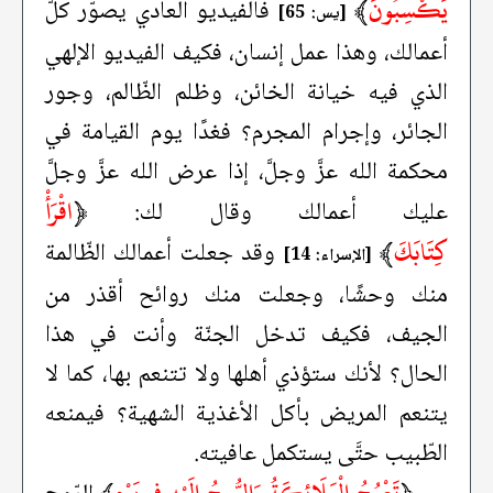
يَكْسِبُونَ
﴾
فالفيديو العادي يصوّر كلّ
[يس: 65]
أعمالك، وهذا عمل إنسان، فكيف الفيديو الإلهي
الذي فيه خيانة الخائن، وظلم الظّالم، وجور
الجائر، وإجرام المجرم؟ فغدًا يوم القيامة في
محكمة الله عزَّ وجلَّ، إذا عرض الله عزَّ وجلَّ
﴿
اقْرَأْ
عليك أعمالك وقال لك:
كِتَابَكَ
﴾
وقد جعلت أعمالك الظّالمة
[الإسراء: 14]
منك وحشًا، وجعلت منك روائح أقذر من
الجيف، فكيف تدخل الجنّة وأنت في هذا
الحال؟ لأنك ستؤذي أهلها ولا تتنعم بها، كما لا
يتنعم المريض بأكل الأغذية الشهية؟ فيمنعه
الطّبيب حتَّى يستكمل عافيته.