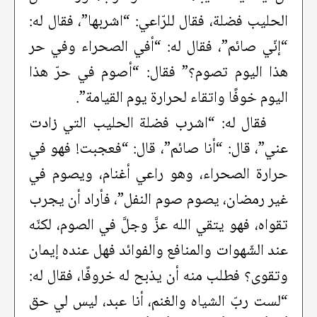
الحليب فضلة، فقال للرّاعي: “اشربها”، فقال له:
“إنّي صائم”، فقال له: “أفي الصحراء وفي حر
هذا اليوم تصوم؟” فقال: “أصوم في حرّ هذا
اليوم خوفًا واتقاء لحرارة يوم القيامة”.
فقال له: “اشرب فضلة الحليب التي زادت
عني”، قال: “أنا صائم”، قال: “فعجبت! فهو في
حرارة الصحراء، وهو راعي أغنام، ويصوم في
غير رمضان، يصوم صوم النفل”، فأراد أن يجرب
تقواه، فهو يتقي الله عزَّ وجلَّ في الصوم، لكنّه
عند الشّهوات والمنافع والفوائد فهل عنده إيمان
وتقوى؟ فطلب منه أن يذبح له خروفًا، فقال له:
“لست ربّ الشياه والغنم، أنا عبد، ليس لي حق