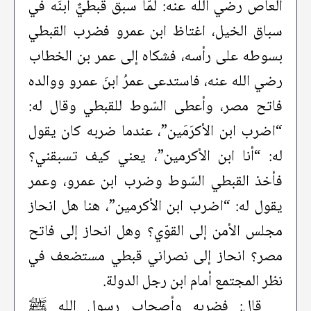
العاص رضي الله عنه: لمّا سبق قبطيٌّ ابنَه في
سباق الخيل، اغتاظ ابن عمرو فضرب القبطي
بسوطه على رأسه، فشكاه إلى عمر بن الخطاب
رضي الله عنه، فاستدعى عمرُ ابنَ عمرو ووالده
فاتح مصر، وأعطى السّوط للقبطي وقال له:
“اضرب ابن الأكرَمَين”، عندما ضربه كان يقول
له: “أنا ابن الأكرمين”، يعني كيف تسبقني؟
فأخذ القبطي السّوط وضرب ابن عمرو، وعمر
يقول له: “اضرب ابن الأكرمين”، هنا هل انحاز
مجلس الأمن إلى القوّي؟ وهل انحاز إلى فاتح
مصر؟ انحاز إلى نصراني قبطي مستضعف في
نظر المجتمع أمام ابن رجل الدولة.
قال: فضربه وأصحاب رسول الله ﷺ