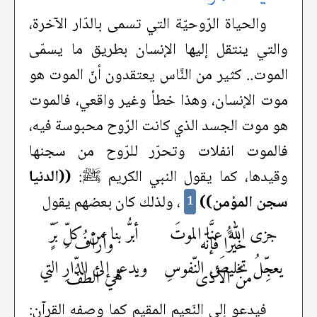
والحياة الرّوحيّة التي تسمى بالدّار الآخرة،
والتي ينتقل إليها الإنسان بطريق ما يسمّى
الموت.. كثير من النَّاس يعتقدون أنّ الموت هو
موت الإنسان، وهذا خطأ وغير واقعي، فالموت
هو موت الجسد الذي كانت الرّوح محبوسة فيه،
فالموت انفلات وتحرّر للرّوح من سجنها
وقيدها، كما يقول النبي الكريم ﷺ:
((الدنيا
سجن المؤمن))
، ولذلك كان بعضهم يقول
1
جزى اللهُ عنَّا الموتَ
أبرُّ بنا من كلِّ بَرٍّ
خيرًا فإنّه
وأرأفُ
يعجِّلُ تخليصَ النّفوسِ
ويدعو إلى الدّارِ التي
منَ الأذى
هي ألطفُ
فيدعو إلى النّعيم المقيم كما وصفه القرآن: