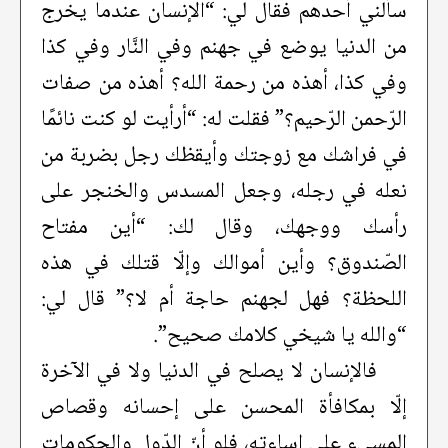
سألني أحدهم فقال لي: “الإنسان عندما يخرج
من الدنيا يوضع في جهنم وفي النَّار وفي كذا
وفي كذا، أهذه من رحمة الله؟ أهذه من صفات
الرّحمن الرّحيم؟” فقلت له: “أرأيت لو كنت نائمًا
في فراشك مع زوجتك وأيقظك رجل بضربة من
نعله في رجله، وجعل المسدس والخنجر على
رأسك ووجهك، وقال لك: “أين مفتاح
الصّندوق؟ وأين أموالك وإلّا قتلك في هذه
اللحظة؟ فهل لجهنم حاجة أم لا؟” قال لي:
“والله يا شيخي كلامك صحيح”.
فالإنسان لا يصلح في الدنيا ولا في الآخرة
إلّا بمكافأة المحسن على إحسانه وقصاص
المسيء على إساءته، فلو أنّ الدّول والحكومات