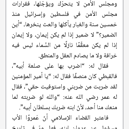
ومجلس الأمن لا يتحرّك ويؤجّلها، فقرارات
مجلس الأمن في فلسطين وإسرائيل منذ
خمسين سنة والغبار يأكلها والعث ينخرها، “أين
الضمير؟” لا ضمير إذا لم يكن إيمان، ولا إيمان
إذا لم يكن معقَّمًا نازلًا من السَّماء ليس فيه
خرافة ولا ما يصادم العقل والمنطق.
فقال له: “اضرب بها على صلعة أبيه”،
فالقبطي كان منصفًا فقال له: “يا أمير المؤمنين
لقد ضربت من ضربني واستوفيت حقي”، فقال
له عمر رضي الله عنه: “والله لو ضربته لما
منعك منا أحد، لأنّ ابنه ضربك بسلطان أبيه”.
فاعتبر القضاء الإسلامي أنّ عَمروًا الأب
مسؤول عن عدوان ابنه، فهل مرّ في تاريخ