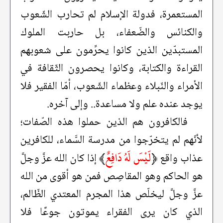
المستعمرة، فدولة الإسلام لم تحارب الشّعوب
والكنائس والضّعفاء، بل حاربت الملوك
المستبدّين الذين كانوا يحرِّمون على شعوبهم
القراءة والكتابة، وكانوا يحصرون الثّقافة في
الأمراء والنّبلاء وعظماء الشّعوب، أمّا الفقير فلا
يوجد عنده علم ولا مساعدة.. وإلى آخره.
فالكافرون هم الذين حملوا هذه الصّفات؛
لأنّهم لم يتخرّجوا من مدرسة السَّماء، للكافرين
﴿
لَيْسَ لَهُ دَافِعٌ
﴾
عذاب واقع
إذا كان الله عزَّ وجلَّ
هو الحاكم وهو المقاصِص فمن هو أقوى من الله
عزَّ وجلَّ ليخلّص هذا المجرم المعتدي الظّالم،
الذي كان يرى الفقراء يموتون جوعًا فلا