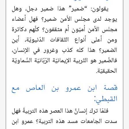
يقولون: “ضمير” هذا ضمير دجل، وهل
يوجد لدى مجلس الأمن ضمير؟ فهل أعضاء
مجلس الأمن أميّون أم مثقفون؟ كلّهم دكاترة
ومن أعلى أنواع الثّقافات الدّنيويّة، أين
الضمير؟ هذا كله كذب وغرور في الإنسان،
فالضّمير هو التّربية الإيمانيّة الرّبّانيّة السَّماويّة
الحقيقيّة.
قصة ابن عمرو بن العاص مع
القبطي:
فلمّا ترك إنسانُ هذا العصر هذه التربيةَ فهل
سدت الجامعات مسد هذه التربية؟ عمرو ابن