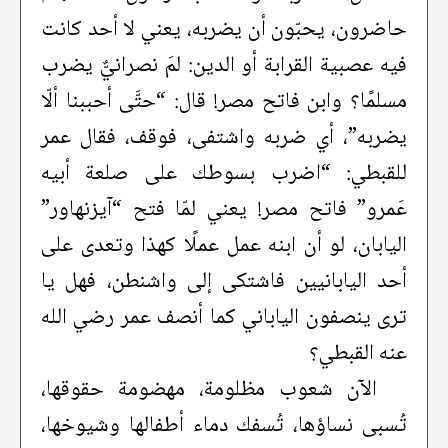
حاضرون، يحبّون أن يضربه، يعني لا أحد كانت
فيه عصبية القرابة أو الدين: لمَ نصرانيٌّ يضرب
مسلمًا؟ وابن فاتح مصر! قال: “حتَّى أحببنا ألّا
يضربه”، أي ضربه واشتفى، فوقف، فقال عمر
للقبطي: “اضرب بسوطك على صلعة أبيه
عَمرو” فاتح مصر! يعني لمّا فتح “آيزنهاور”
اليابان، لو أن ابنه عمل عملًا كهذا وتعدى على
أحد اليابانيين فاشتكى إلى واشنطن، فهل يا
ترى ينصفون الياباني كما أنصف عمر رضي الله
عنه القبطي؟
الآن شعوب مظلومة، مهضومة حقوقها،
تُسبى نساؤها، تُسفك دماء أطفالها وشيوخها،