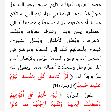
عضو الفيتو، فهؤلاء كلّهم سيحشرهم الله عزَّ
وجلَّ غدًا يوم القيامة في قراراتهم التي لم تكن
عادلة، أو وضعوها رياءً وسمعةً وأهملوها، فبقي
المظلوم يعن ويئن وتنزف دماؤه، وتُهتَك
الأعراض، ويُقتَل الأطفال، ويُقتَل الشّيوخ،
فيعرج بأعمالهم كلّها إلى السَّماء وتوضع في
السّجل العام، ويوم القيامة يؤتى بالإنسان أمام
الله عزَّ وجلَّ وسجلّات أعماله أمامه ويقول الله
﴿
اقْرَأْ كِتَابَكَ كَفَى بِنَفْسِكَ الْيَوْمَ
عزَّ وجلَّ له:
عَلَيْكَ حَسِيبًا
﴾
.
[الإسراء: 14]
﴿
الْيَوْمَ نَخْتِمُ عَلَى أَفْوَاهِهِمْ
يقول القرآن:
وَتُكَلِّمُنَا أَيْدِيهِمْ وَتَشْهَدُ أَرْجُلُهُمْ بِمَا كَانُوا