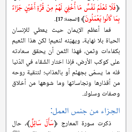
﴿
فَلَا تَعْلَمُ نَفْسٌ مَا أُخْفِيَ لَهُمْ مِنْ قُرَّةِ أَعْيُنٍ جَزَاءً
بِمَا كَانُوا يَعْمَلُونَ
﴾
.
[السجدة: 17]
فما أعظم الإيمان حيث يعطي للإنسان
الحياة بلا نهاية، ويهيّئه لنعيم! لكن هذا النّعيم
بكفاءات وثمن، فهذا الثّمن أن يحقق سعادته
على كوكب الأرض، فإذا اختار الشّقاء في الدّنيا
فله ما يسمّى بجهنّم أو بالعذاب؛ لتنقية روحه
من أقذارها ونجاساتها وما شوهها من أخلاق
وصفات وسلوك.
الجزاء من جنس العمل:
﴿
سَأَلَ سَائِلٌ
﴾
ذكرت سورة المعارج
، حال