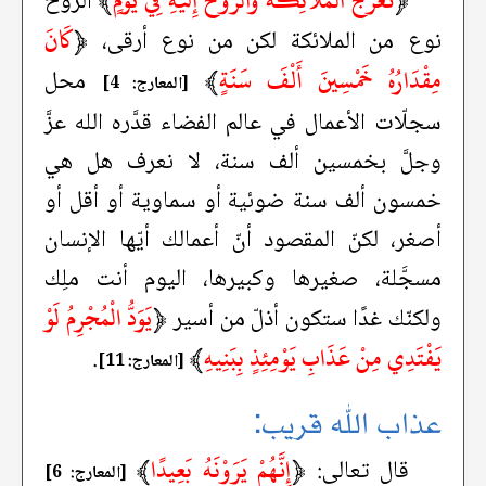
﴿
تَعْرُجُ الْمَلَائِكَةُ وَالرُّوحُ إِلَيْهِ فِي يَوْمٍ
﴾
الرّوح
﴿
كَانَ
نوع من الملائكة لكن من نوع أرقى،
مِقْدَارُهُ خَمْسِينَ أَلْفَ سَنَةٍ
﴾
محل
[المعارج: 4]
سجلّات الأعمال في عالم الفضاء قدَّره الله عزَّ
وجلَّ بخمسين ألف سنة، لا نعرف هل هي
خمسون ألف سنة ضوئية أو سماوية أو أقل أو
أصغر، لكنّ المقصود أنّ أعمالك أيّها الإنسان
مسجَّلة، صغيرها وكبيرها، اليوم أنت ملِك
﴿
يَوَدُّ الْمُجْرِمُ لَوْ
ولكنّك غدًا ستكون أذلّ من أسير
يَفْتَدِي مِنْ عَذَابِ يَوْمِئِذٍ بِبَنِيهِ
﴾
.
[المعارج: 11]
عذاب الله قريب:
﴿
إِنَّهُمْ يَرَوْنَهُ بَعِيدًا
﴾
قال تعالى:
[المعارج: 6]