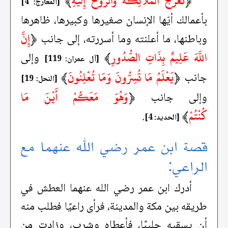
﴿
تَعْرُجُ الْمَلَائِكَةُ وَالرُّوحُ إِلَيْهِ
﴾
[المعارج: 4]
بأعمالك أيّها الإنسان صغيرها وكبيرها، ظاهرها
﴿
إِنَّ
وباطنها، ما أعلنته وما أسررته، إلى جانب
اللَّهَ عَلِيمٌ بِذَاتِ الصُّدُورِ
﴾
وإلى
[آل عمران: 119]
﴿
يَعْلَمُ مَا تُسِرُّونَ وَمَا تُعْلِنُونَ
﴾
جانب
[النحل: 19]
﴿
وَهُوَ مَعَكُمْ أَيْنَ مَا
وإلى جانب
كُنْتُمْ
﴾
.
[الحديد: 4]
قصة ابن عمر رضي الله عنهما مع
الراعي:
أدرك ابن عمر رضي الله عنهما العطش في
طريقه بين مكة والمدينة، فرأى راعيًا فطلب منه
أن يسقيه حليبًا، فأعطاه وشرب، وزادت من