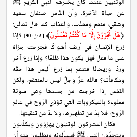
الوثنيين عندما كان يخبرهم النبي الكريم ﷺ
عن حياة الآخرة، وأن النَّاس صنفان سعيد
وشقي، منعم ومعذّب، والعذاب كما قال تعالى:
﴿
هَلْ تُجْزَوْنَ إِلَّا مَا كُنْتُمْ تَعْمَلُونَ
﴾
فإذا
[النمل: 90]
زرع الإنسان في أرضه أشواكًا فجرحته جزاءً
على ما فعل فهل يكون هذا ظلمًا؟ وإذا زرع آخر
وردًا وريحانًا فتنعم بما زرع أليس هذا حقّه
ومكافأته؟ فالله عزَّ وجلَّ ليس بالمنتقم، ولكنّ
النّفس إذا خرجت من جسدها وهي ملوّثة
مملوءة بالميكروبات التي تؤذي الرّوح في عالم
الرّوح، فلا بدّ من تطهيرها، ولا بدّ من تنقيتها.
فكان المشركون الوثنيّون يهزؤون ويكذِّبون
ويتحدَّون النبي ﷺ فيسألونه ويطلبون منه أن