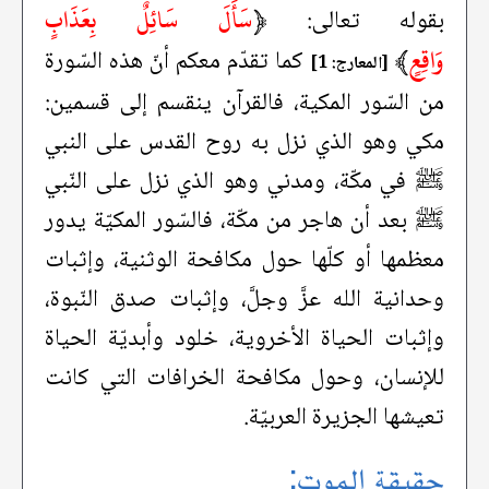
﴿
سَأَلَ سَائِلٌ بِعَذَابٍ
بقوله تعالى:
وَاقِعٍ
﴾
كما تقدّم معكم أنّ هذه السّورة
[المعارج: 1]
من السّور المكية، فالقرآن ينقسم إلى قسمين:
مكي وهو الذي نزل به روح القدس على النبي
ﷺ في مكّة، ومدني وهو الذي نزل على النّبي
ﷺ بعد أن هاجر من مكّة، فالسّور المكيّة يدور
معظمها أو كلّها حول مكافحة الوثنية، وإثبات
وحدانية الله عزَّ وجلَّ، وإثبات صدق النّبوة،
وإثبات الحياة الأخروية، خلود وأبديّة الحياة
للإنسان، وحول مكافحة الخرافات التي كانت
تعيشها الجزيرة العربيّة.
حقيقة الموت: