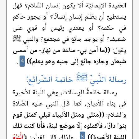
العقيدة الإيمانيّة ألا يكون إنسان السَّلام؟ فهل
يستطيع أن يظلم إنسان إنسانًا؟ أو يجور حاكم
في حكمه؟ أو يعتدي رئيس أو قوي على
ضعيف؟ أو يوجد جائع في مجتمع؟ والنبي ﷺ
يقول:
((ما آمن بي- ساعة من نهار- من أمسى
شبعان وجاره جائع إلى جنبه وهو يعلم))
.
4
رسالة النَّبيّ ﷺ خاتمة الشّرائع:
رسالة خاتمةٌ للرسالات، وهي اللّبنة الأخيرة
في بناء الأديان، كما قال النبي عليه الصَّلاة
والسَّلام:
((مثلي ومثل الأنبياء قبلي كمثل قوم
بنوا دارًا، فأكملوه إلّا موضع لبنة، فأنا كنت تلك
﴿
الْيَوْمَ
اللبنة الأخيرة))
. ولذلك قال القرآن:
5