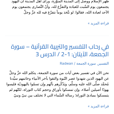
ظهر الإسلام ووصل إلى المدينة المنوَّرة، ورأى أهل المدينة أن اليهود
سورة
يجتمعون يوم السَّبت للعبادة والتفرُّغ لله، وأنّ النَّصارى يجتمعون يوم
الجمعة،
الأحد لعبادة الله، فقالوا: لو نتَّخذ يوماً نتفرَّغ فيه لله عزَّ وجلَّ
الآيات:
9-
قراءة المزيد »
11
/
الدرس
4
في رحاب التفسير والتربية القرآنية – سورة
في
الجمعة، الآيتان: 1-2 / الدرس 3
رحاب
التفسير
والتربية
التفسير
,
سورة الجمعة
/
Radwan
القرآنية
نحن الآن في تفسير بعض آيات من سورة الجمعة، يتكلم الله عزَّ وجلَّ
–
عن اليهود الذين شهدوا عصر النّبوة والتقوا بآخر الأنبياء وخاتمهم سيِّدنا
سورة
مُحمَّد صلَّى الله عليه وسلَّم، ويَذْكُرهم بأنّهم وإن تسمّوا باليهوديّة فليسوا
الجمعة،
يهودًا أصيلين أصلاء، وإن تمسكوا بأوراق وحجم كتاب التوراة، لكنّهم لم
الآيتان:
يتمسكوا بمبادئ التوراة؛ رسالة السَّماء التي لا تختلف بين نبيّ ونبيّ
1-
2
قراءة المزيد »
/
الدرس