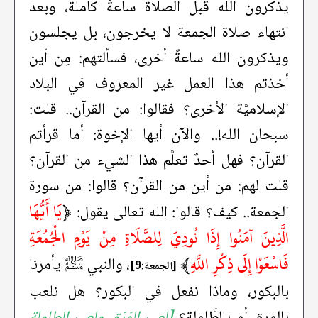
يذكرون الله قبل الصلاة ساعةً كاملة، وبعد
انتهاء صلاة الجمعة لا يخرجون، بل يجلسون
ويذكرون الله ساعةً أخرى، فسألتهم: مِن أين
أخذتم هذا العمل غير المعروف في البلاد
الإسلاميَّة الأخرى؟ فقالوا: من القرآن.. قلت:
سبحان الله!.. والآن أيها الإخوة: أما قرأتم
القرآن؟ فهل أحدٌ تعلَّم هذا الشيء من القرآن؟
قلت لهم: من أين من القرآن؟ قالوا: من سورة
﴿
يَا أَيُّهَا
الجمعة.. كيف؟ قالوا: الله تعالى يقول:
الَّذِينَ آمَنُوا إِذَا نُودِيَ لِلصَّلَاةِ مِنْ يَوْمِ الْجُمُعَةِ
فَاسْعَوْا إِلَى ذِكْرِ اللَّهِ
﴾
، والنبي ﷺ يأمرنا
[الجمعة:9]
بالبكور، وماذا نفعل في البكور؟ هل نلعب
بالورق أو بالطَّاوِلة؟
[لعب الوَرَق ولعب الطاولة