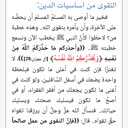
التقوى من أساسيات الدين:
فخير ما أوصى به المسلمُ المسلمَ أن يحضَّه
على الآخرة، وأن يأمره بتقوى الله.. وهذه خطبة
من؟ لاحظوا كأنَّ النبي ﷺ يخطب الآن ونسمع
خطبته ﷺ..
((وأحذركم مَا حَذَّرَكُمُ اللَّهُ مِنْ
﴿
وَيُحَذِّرُكُمُ اللَّهُ نَفْسَهُ
﴾
نَفْسِهِ
))
، لا
[آل عمران:28]
تغترَّ! فإن كنت في أعلى ما تكون فبلحظة
واحدة يضعك في أسفل السَّافلين، ولو كنت في
أغنى ما تكون يجعلك من أفقر الفقراء، أو في
أصحِّ ما تكون فيسلبك صحتك ويسلبك
حياتك.. فنسأل الله عزَّ وجلَّ أن يرزقنا تقواه
حقَّ تقواه.. قال:
((فإنَّ التقوى من عمل صالحاً