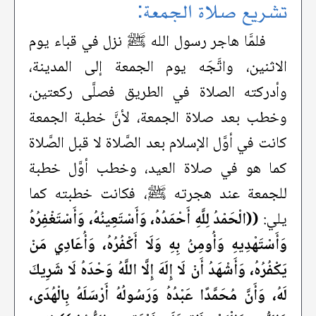
تشريع صلاة الجمعة:
فلمَّا هاجر رسول الله ﷺ نزل في قباء يوم
الاثنين، واتَّجَه يوم الجمعة إلى المدينة،
وأدركته الصلاة في الطريق فصلَّى ركعتين،
وخطب بعد صلاة الجمعة، لأنَّ خطبة الجمعة
كانت في أوَّل الإسلام بعد الصَّلاة لا قبل الصَّلاة
كما هو في صلاة العيد، وخطب أوَّل خطبة
للجمعة عند هجرته ﷺ، فكانت خطبته كما
يلي:
((الْحَمْدُ لِلَّهِ أَحْمَدُهُ، وَأَسْتَعِينُهُ، وَأَسْتَغْفِرُهُ
وَأَسْتَهْدِيهِ وَأُومِنُ بِهِ وَلَا أَكْفُرُهُ، وَأُعَادِي مَنْ
يَكْفُرُهُ، وَأَشْهَدُ أَنْ لَا إِلَهَ إِلَّا اللَّهُ وَحْدَهُ لَا شَرِيكَ
لَهُ، وَأَنَّ مُحَمَّدًا عَبْدُهُ وَرَسُولُهُ أَرْسَلَهُ بِالْهُدَى،