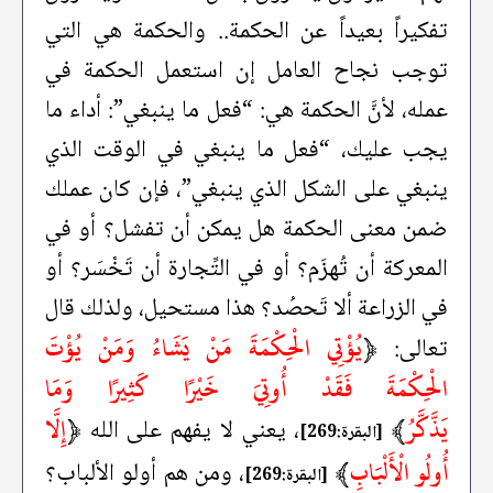
تفكيراً بعيداً عن الحكمة.. والحكمة هي التي
توجب نجاح العامل إن استعمل الحكمة في
عمله، لأنَّ الحكمة هي: “فعل ما ينبغي”: أداء ما
يجب عليك، “فعل ما ينبغي في الوقت الذي
ينبغي على الشكل الذي ينبغي”، فإن كان عملك
ضمن معنى الحكمة هل يمكن أن تفشل؟ أو في
المعركة أن تُهزَم؟ أو في التِّجارة أن تَخْسَر؟ أو
في الزراعة ألا تَحصُد؟ هذا مستحيل، ولذلك قال
﴿
يُؤْتِي الْحِكْمَةَ مَنْ يَشَاءُ وَمَنْ يُؤْتَ
تعالى:
الْحِكْمَةَ فَقَدْ أُوتِيَ خَيْرًا كَثِيرًا وَمَا
يَذَّكَّرُ
﴾
﴿
إِلَّا
، يعني لا يفهم على الله
[البقرة:269]
أُولُو الْأَلْبَابِ
﴾
، ومن هم أولو الألباب؟
[البقرة:269]