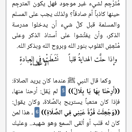
مُتَرْجِم لشيء غير موجود فهل يكون المترجِم
حينها كاذباً أم صادقاً؟ ولذلك يجب على المسلم
والمسلمة قبل كلِّ شيء أن يدخلوا مدرسة
الذكر، وأن يفتِّشوا على أستاذ الذكر وعلى
مُنْعِشِ القلوب بنور الله وبروح الله وبذكر الله.
وإذا حلَّت الهدايةُ قلباً
نَشَطَتْ في العبادةِ
الأعضاءُ
وكما قال النبي ﷺ عندما كان يريد الصلاة:
((أَرِحْنَا بِهَا يَا بِلَالُ))
لم يَقل: أرحنا منها،
5
فإذا كان متعباً يستريح بالصَّلاة، وكان يقول:
((وَجُعِلَتْ قُرَّةُ عَيْنِي فِي الصَّلَاةِ))
، هذا لمن
6
كان له قلب أو ألقى السمع وهو شهيد.. وعليك