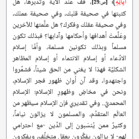
آيَاتِهِ
﴾
، قف عند الآية وتدبَّرها، هل
[ص:29]
كتبتها في صحيفة قلبك، وفي صحيفة عملك،
وفي صحيفة عقلك وفكرك؟ هل علَّمتها للآخرين
وعَلَّمتَ أهدافها وأحكامها وآدابها؟ فبذلك تكون
مسلماً وبذلك تكونين مسلمة، وأمَّا إسلام
الادِّعاء أو إسلام الانتماء أو إسلام المظاهر
الشكليَّة فهذا لا يغني من الحق شيئاً، فشمِّروا
واجتهدوا، وقد آن أوان ظهور فجر الإسلام،
ونحن في مخاضِ وظهورِ الإسلام؛ الإسلام
المحمديِّ.. وفي تقديري فإن الإسلام سيظهر من
العالَم المتقدِّم، والمسلمون لا يزالون نياماً،
وكثيرٌ ممن يُنسَبون إلى الدِّين -مع احترامي
لهم- لا يزالون يفكِّرون بعقل متخلِّف، ويفكرون