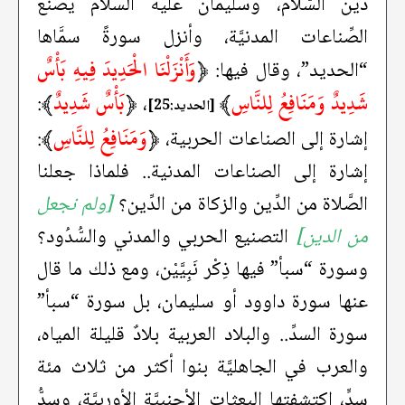
دين السَّلام، وسليمان عليه السلام يصنع
الصِّناعات المدنيَّة، وأنزل سورةً سمَّاها
﴿
وَأَنْزَلْنَا الْحَدِيدَ فِيهِ بَأْسٌ
“الحديد”، وقال فيها:
شَدِيدٌ وَمَنَافِعُ لِلنَّاسِ
﴾
﴿
بَأْسٌ شَدِيدٌ
﴾
:
،
[الحديد:25]
﴿
وَمَنَافِعُ لِلنَّاسِ
﴾
إشارة إلى الصناعات الحربية،
:
إشارة إلى الصناعات المدنية.. فلماذا جعلنا
الصَّلاة من الدِّين والزكاة من الدِّين؟
[ولم نجعل
من الدين]
التصنيع الحربي والمدني والسُّدُود؟
وسورة “سبأ” فيها ذِكْر نَبِيَّيْن، ومع ذلك ما قال
عنها سورة داوود أو سليمان، بل سورة “سبأ”
سورة السدِّ.. والبلاد العربية بلادٌ قليلة المياه،
والعرب في الجاهليَّة بنوا أكثر من ثلاث مئة
سدٍّ، اكتشفتها البعثات الأجنبيَّة الأوربيَّة، وسدُّ