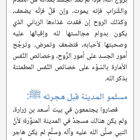
والشَّراب فإنه يموت، وإن قلَّ فإنَّه يضعف،
وكذلك الروح إن فقدت غذاءها الرباني الذي
يكون بدوام مجالستها لله وإقبالها عليه
وصحبتها لأحبابه، فتضعف وتمرض، وترجُح
أمور الجسد على أمور الرُّوح، وخصائص النَّفس
الأمارة بالسّوُء على خصائص النَّفس المطمئنة
بذكر الله.
مسلمو المدينة قبل هجرته ﷺ:
فصاروا يجتمعون في بيت أسعد بن زرارة،
ولم يكن هنالك مسجدٌ في المدينة المنوَّرة؛ لأنَّ
النبي صلَّى الله عليه وآله وسلَّم لم يكن هاجر