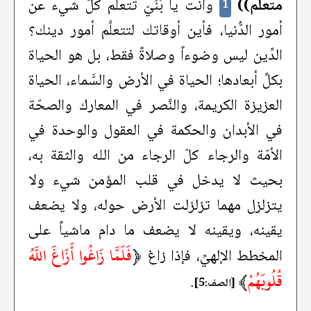
متعلم))
وأنت يا بُنَيّ تتعلَّم كلَّ شيء عن
1
أمور الدُّنيا، فأين أوقاتك لتتعلَّم أمور دينك؟
الدِّين ليس وضوءاً وصلاةً فقط، بل هو الحياة
بكلِّ أبعادها؛ الحياة في الأرض والسَّماء، الحياة
العزيزة الكريمة، والنَّصر في المعارك والصحّة
في الأبدان والحكمة في العقول والوحدة في
الأمّة والرجاء كلّ الرجاء من الله والثقة به،
بحيث لا يدخل في قلب المؤمن شيء ولا
يتزلزل مهما تزلزلت الأرض حوله، ولا يضعف
يقينه، ويقينه لا يضعف ما دام ماشياً على
﴿
فَلَمَّا زَاغُوا أَزَاغَ اللَّهُ
المخطط الإلهيِّ، فإذا زاغ
قُلُوبَهُمْ
﴾
.
[الصف:5]