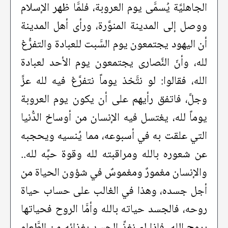
الجاهليَّة يُسمَّى يوم العروبة، فلمَّا ظهر الإسلام
ووصل إلى المدينة المنوَّرة، ورأى أهل المدينة
أن اليهود يجتمعون يوم السَّبت للعبادة والتفرُّغ
لله، وأنّ النَّصارى يجتمعون يوم الأحد لعبادة
الله، فقالوا: لو نتَّخذ يوماً نتفرَّغ فيه لله عزَّ
وجلَّ، فاتفق رأيهم على أن يكون يوم العروبة
يوماً لله، يغتسل فيه الإنسان من أوساخ الدُّنيا
التي علقت به في أسبوعه، مما يُنسيه ويحجبه
عن شعوره بالله ومراقبته لله وقوة حبِّه لله..
والإنسان مغمورٌ ومغموسٌ في شؤون الحياة من
أجل جسده، وهذا في الغالب على حساب حياة
روحه، فالجسد حياته بالله وأمَّا الروح فحياتها
بروح الله، فإذا لم نغذِّ الجسد بغذائه من الطَّعام