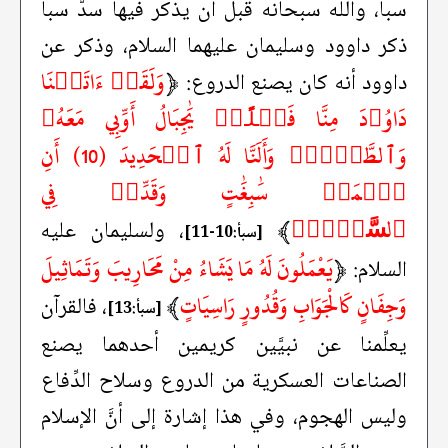
سبأ، والله سبحانه قبل أن يذكر فيها سدَّ سبأ
ذكر داوود وسليمان عليهما السلام، وذكر عن
﴿
وَلَقَدۡ ءَاتَيۡنَا
داوود أنه كان يصنع الدروع:
دَاوُۥدَ مِنَّا فَضۡلًاۖ يَٰجِبَالُ أَوِّبِي مَعَهُۥ
وَٱلطَّيۡرَۖ وَأَلَنَّا لَهُ ٱلۡحَدِيدَ (10) أَنِ
ٱعۡمَلۡ سَٰبِغَٰتٍ وَقَدِّرۡ فِي
ٱلسَّرۡدِۖ
﴾
، ولسليمان عليه
[سبأ:10-11]
﴿
يَعْمَلُونَ لَهُ مَا يَشَاءُ مِنْ مَحَارِيبَ وَتَمَاثِيلَ
السلام:
وَجِفَانٍ كَالْجَوَابِ وَقُدُورٍ رَاسِيَاتٍ
﴾
، فالقرآن
[سبأ:13]
يعلِّمنا عن نبيَّين كريمين أحدهما يصنع
الصناعات العسكرية من الدروع وسلاح الدِّفاع
وليس الهجوم، وفي هذا إشارة إلى أنَّ الإسلام