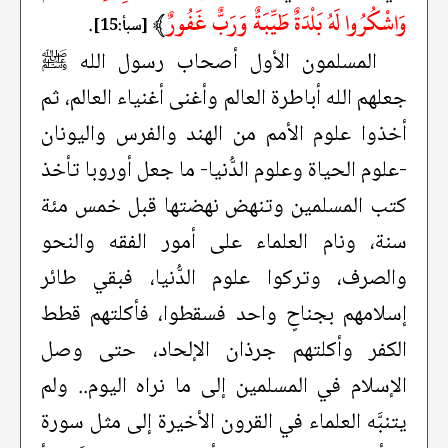
وَاشْكُرُوا لَهُ بَلْدَةٌ طَيِّبَةٌ وَرَبٌّ غَفُورٌ
﴾
.
[سبأ:15]
المسلمون الأول أصحاب رسول الله ﷺ
جعلهم الله أباطرة العالم وأغنى أغنياء العالم، ثم
أخذوا علوم الأمم من الهند والفرس واليونان
-علوم الحياة وعلوم الدُّنيا- ما جعل أوروبا تأخذ
كتب المسلمين وتنهض نهضتها قبل خمس مئة
سنة، ونام العلماء على أمور الفقه والنحو
والصرف، وتركوا علوم الدُّنيا، فبقي طائر
إسلامهم بجناحٍ واحد فسقطوا، فأكلتهم قطط
الكفر وأكلتهم جرذان الإلحاد، حتى وصل
الإسلام في المسلمين إلى ما نراه اليوم.. ولم
يتنبَّه العلماء في القرون الأخيرة إلى مثل سورة