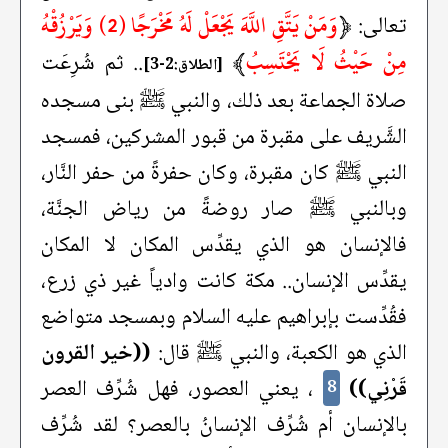
﴿
وَمَنْ يَتَّقِ اللَّهَ يَجْعَلْ لَهُ مَخْرَجًا (2) وَيَرْزُقْهُ
تعالى:
مِنْ حَيْثُ لَا يَحْتَسِبُ
﴾
.. ثم شُرِعَت
[الطلاق:2-3]
صلاة الجماعة بعد ذلك، والنبي ﷺ بنى مسجده
الشَّريف على مقبرة من قبور المشركين، فمسجد
النبي ﷺ كان مقبرة، وكان حفرةً من حفر النَّار،
وبالنبي ﷺ صار روضةً من رياض الجنَّة،
فالإنسان هو الذي يقدِّس المكان لا المكان
يقدِّس الإنسان.. مكة كانت وادياً غير ذي زرع،
فقُدِّست بإبراهيم عليه السلام وبمسجد متواضع
الذي هو الكعبة، والنبي ﷺ قال:
((خير القرون
قَرْنِي))
، يعني العصور، فهل شُرِّف العصر
8
بالإنسان أم شُرِّف الإنسانُ بالعصر؟ لقد شُرِّف