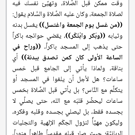
وقت ممكن قبل الصَّلاة، وتهيِّئ نفسك فيه
لصلاة الجمعة، وكان عليه الصَّلاة والسَّلام يقول:
((من غسل يوم الجمعة واغتسل))
يغسل بدنه
وثيابه
((وبَكر وابْتَكَر))
، يقضي حوائجه باكراً
حتى يذهب إلى المسجد باكراً،
((وراح في
الساعة الأولى كان كمن تصدق ببدنة))
أي
بناقة، ولماذا يأتي إلى الجامع قبل خمس
ساعات؟ هل لأجل أن يلغوا في المسجد أو
يتكلَّم مع النَّاس؟ بل يأتي قبل الصَّلاة بخمس
ساعات ليحضِّر قلبَه مع الله، حتى يصلِّي لا
بجسده فقط، بل ليصلي بجسده وقلبه وفكره،
وليكون مهيَّأً لنزول الحِكَم الإلهية والتجليات
الربانيَّة؛ حيث صار قبله مقدساً طاهراً منوراً،