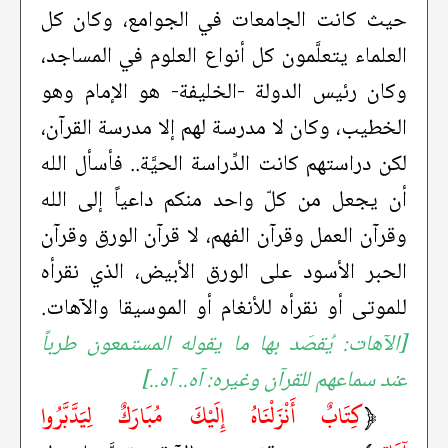
حيث كانت الجامعات في الجوامع، وكان كل
العلماء يتعلَّمون كل أنواع العلوم في المساجد،
وكان رئيس الدولة -الخليفة- هو الإمام وهو
الخطيب، وكان لا مدرسة لهم إلا مدرسة القرآن،
لكن دراستهم كانت الدِّراسة الحيَّة.. فأسأل الله
أن يجعل من كلّ واحد منكم داعياً إلى الله
وقرآن العمل وقرآن الفهم، لا قرآن الورق وقرآن
الحبر الأسود على الورق الأبيض، الذي نقرأه
للموتى أو نقرأه للأنغام أو الموسيقا والآهات.
[الآهات: يُقصَد بها ما يقوله المستمعون طرباً
عند سماعهم للقرآن وغيره: آه.. آه..]
﴿
كِتَابٌ أَنْزَلْنَاهُ إِلَيْكَ مُبَارَكٌ لِيَدَّبَّرُوا