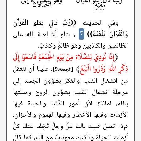
ربَّ تالٍ يتلو القران
وهو يفضي به إلى
بِفِيْهِ
الخذلان
وفي الحديث:
((رُبَّ تَالٍ يتلو الْقُرْآَن
وَالْقُرْآَنُ يَلْعَنُهُ))
، يتلو ألا لعنة الله على
7
الظالمين والكاذبين وهو ظالمٌ وكاذبٌ.
﴿
إِذَا نُودِيَ لِلصَّلَاةِ مِنْ يَوْمِ الْجُمُعَةِ فَاسْعَوْا إِلَى
ذِكْرِ اللَّهِ وَذَرُوا الْبَيْعَ
﴾
، علينا أن ننتقل
[الجمعة:9]
من انشغال القلب والفكر بشؤون الجسد إلى
مرحلة انشغال القلب بشؤون الروح وصلتها
بالله، لماذا؟ لأنَّ أمور الدُّنيا والحياة فيها
الأزمات وفيها الأخطار وفيها الهموم والأحزان،
فإذا اتصل قلبك بالله عزَّ وجلَّ تَخِفّ عنكُ كلُّ
أزمات الحياة وتأتيك معوناتٌ من الله، كما قال