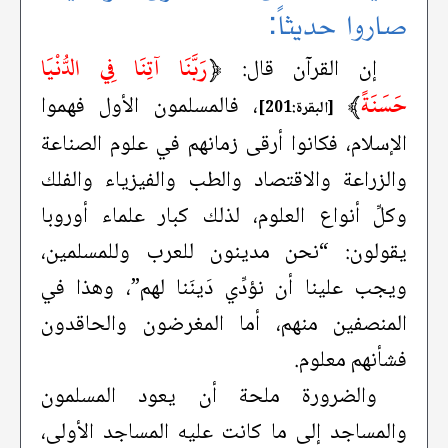
صاروا حديثاً:
﴿
رَبَّنَا آتِنَا فِي الدُّنْيَا
إن القرآن قال:
حَسَنَةً
﴾
، فالمسلمون الأول فهموا
[البقرة:201]
الإسلام، فكانوا أرقى زمانهم في علوم الصناعة
والزراعة والاقتصاد والطب والفيزياء والفلك
وكلِّ أنواع العلوم، لذلك كبار علماء أوروبا
يقولون: “نحن مدينون للعرب وللمسلمين،
ويجب علينا أن نؤدِّي دَينَنا لهم”، وهذا في
المنصفين منهم، أما المغرضون والحاقدون
فشأنهم معلوم.
والضرورة ملحة أن يعود المسلمون
والمساجد إلى ما كانت عليه المساجد الأولى،