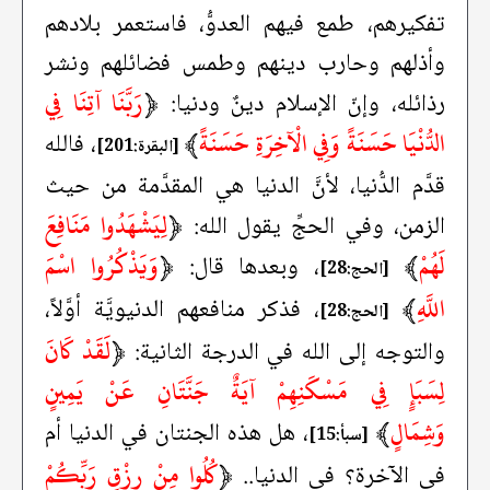
تفكيرهم، طمع فيهم العدوُّ، فاستعمر بلادهم
وأذلهم وحارب دينهم وطمس فضائلهم ونشر
﴿
رَبَّنَا آتِنَا فِي
رذائله، وإنّ الإسلام دينٌ ودنيا:
الدُّنْيَا حَسَنَةً وَفِي الْآخِرَةِ حَسَنَةً
﴾
، فالله
[البقرة:201]
قدَّم الدُّنيا، لأنَّ الدنيا هي المقدَّمة من حيث
﴿
لِيَشْهَدُوا مَنَافِعَ
الزمن، وفي الحجِّ يقول الله:
لَهُمْ
﴾
﴿
وَيَذْكُرُوا اسْمَ
، وبعدها قال:
[الحج:28]
اللَّهِ
﴾
، فذكر منافعهم الدنيويَّة أوَّلاً،
[الحج:28]
﴿
لَقَدْ كَانَ
والتوجه إلى الله في الدرجة الثانية:
لِسَبَإٍ فِي مَسْكَنِهِمْ آيَةٌ جَنَّتَانِ عَنْ يَمِينٍ
وَشِمَالٍ
﴾
، هل هذه الجنتان في الدنيا أم
[سبأ:15]
﴿
كُلُوا مِنْ رِزْقِ رَبِّكُمْ
في الآخرة؟ في الدنيا..