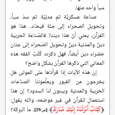
سبأ واحد منها.
صناعة عسكريَّة ثم مدنِيَّة ثم سدّ سبأ،
وتحويل الصحراء إلى جنّة فيحاء.. هذا هو
القرآن، يعني أنّ هذا ديننا! فالصّناعة الحربية
دينٌ والمدَنية دينٌ وتحويل الصّحراء إلى جنان
خضراء دين أيضاً، فهل ذكرت كُتُبُ الفقه هذه
المعاني التي ذكرها القرآن بشكل واضح؟
إن هذه الآيات إذا قرأناها على الموتى هل
يخرجون من القبور ويعلِّموننا الصناعات
الحربية والمدنية ويبنون لنا السدود؟ إن هذا
استعمال للقرآن في غير موضعه، والله يقول:
﴿
كِتَابٌ أَنْزَلْنَاهُ إِلَيْكَ مُبَارَكٌ
﴾
، ما البركة؟
[ص:29]