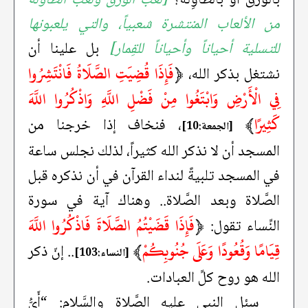
من الألعاب المنتشرة شعبياً، والتي يلعبونها
للتسلية أحياناً وأحياناً للقِمار]
بل علينا أن
﴿
فَإِذَا قُضِيَتِ الصَّلَاةُ فَانْتَشِرُوا
نشتغل بذكر الله،
فِي الْأَرْضِ وَابْتَغُوا مِنْ فَضْلِ اللَّهِ وَاذْكُرُوا اللَّهَ
كَثِيرًا
﴾
، فنخاف إذا خرجنا من
[الجمعة:10]
المسجد أن لا نذكر الله كثيراً، لذلك نجلس ساعة
في المسجد تلبيةً لنداء القرآن في أن نذكره قبل
الصَّلاة وبعد الصَّلاة.. وهناك آية في سورة
﴿
فَإِذَا قَضَيْتُمُ الصَّلَاةَ فَاذْكُرُوا اللَّهَ
النِّساء تقول:
قِيَامًا وَقُعُودًا وَعَلَى جُنُوبِكُمْ
﴾
.. إنّ ذكر
[النساء:103]
الله هو روح كلِّ العبادات.
سئل النبي عليه الصَّلاة والسَّلام: “أَيُّ