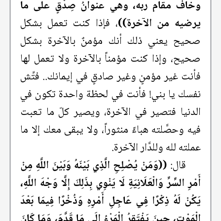
وخاف مقام ربه، وهي عنوانُ صِدْقٍ على ما
يرضيه من الآخرة))
، فإذا كنت تعمل بشكل
صحيح يعني ذلك أنك مؤمنٌ بالآخرة بشكل
صحيح، وإذا كنت مؤمناً بالآخرة ولا تعمل لها
فأنت غير مؤمنٍ وغير صادقٍ في إيمانك.. فتِّش
نفسك يا بني! فأنت في لحظة واحدة تكون في
الدنيا فتصير في الآخرة، ويصير كلّ ما تعبت
فيه وحصَّلته هباءً منثوراً، ولا يبقى معك إلا ما
عملته لله وللدَّار الآخرة.
قال:
((وَمَنْ يُصْلِحِ الَّذِي بَيْنَهُ وَبَيْنَ اللَّهِ مِنْ
أَمْرِ السِّرِّ وَالْعَلَانِيَةِ لَا يَنْوِي بِذَلِكَ إِلَّا وَجْهَ اللَّهِ،
يَكُنْ لَهُ ذِكْرًا فِي عَاجِلِ أَمْرِهِ وَذُخْرًا فِيمَا بَعْدَ
الْمَوْتِ، حِينَ يَفْتَقِرُ الْمَرْءُ إِلَى مَا قَدَّمَ، وَمَا كَانَ