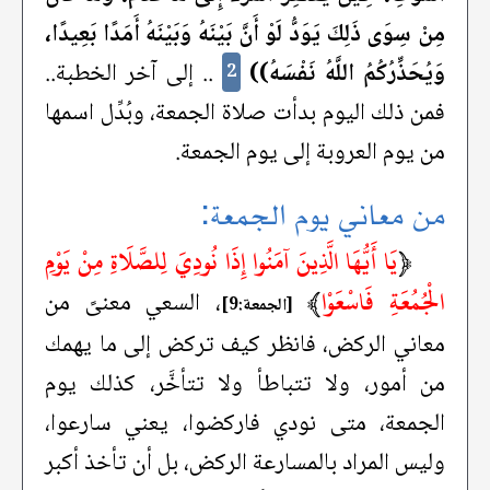
مِنْ سِوَى ذَلِكَ يَوَدُّ لَوْ أَنَّ بَيْنَهُ وَبَيْنَهُ أَمَدًا بَعِيدًا،
وَيُحَذِّرُكُمُ اللَّهُ نَفْسَهُ))
.. إلى آخر الخطبة..
2
فمن ذلك اليوم بدأت صلاة الجمعة، وبُدِّل اسمها
من يوم العروبة إلى يوم الجمعة.
من معاني يوم الجمعة:
﴿
يَا أَيُّهَا الَّذِينَ آمَنُوا إِذَا نُودِيَ لِلصَّلَاةِ مِنْ يَوْمِ
الْجُمُعَةِ فَاسْعَوْا
﴾
، السعي معنىً من
[الجمعة:9]
معاني الركض، فانظر كيف تركض إلى ما يهمك
من أمور، ولا تتباطأ ولا تتأخَّر، كذلك يوم
الجمعة، متى نودي فاركضوا، يعني سارعوا،
وليس المراد بالمسارعة الركض، بل أن تأخذ أكبر