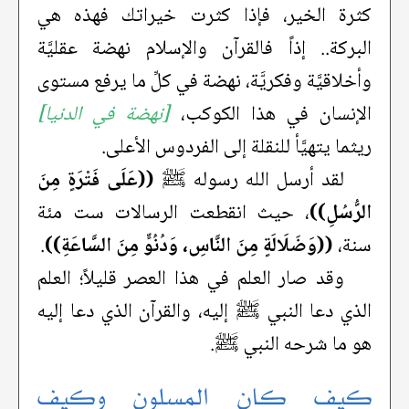
كثرة الخير، فإذا كثرت خيراتك فهذه هي
البركة.. إذاً فالقرآن والإسلام نهضة عقليَّة
وأخلاقيَّة وفكريَّة، نهضة في كلِّ ما يرفع مستوى
الإنسان في هذا الكوكب،
[نهضة في الدنيا]
ريثما يتهيَّأ للنقلة إلى الفردوس الأعلى.
لقد أرسل الله رسوله ﷺ
((عَلَى فَتْرَةٍ مِنَ
الرُّسُلِ))
، حيث انقطعت الرسالات ست مئة
سنة،
((وَضَلَالَةٍ مِنَ النَّاسِ، وَدُنُوٍّ مِنَ السَّاعَةِ))
.
وقد صار العلم في هذا العصر قليلاً؛ العلم
الذي دعا النبي ﷺ إليه، والقرآن الذي دعا إليه
هو ما شرحه النبي ﷺ.
كيف كان المسلون وكيف