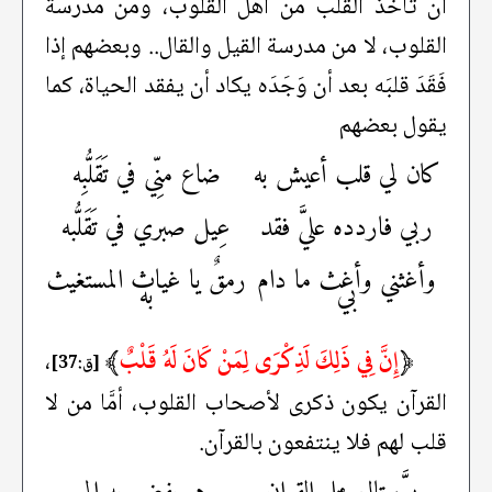
أن تأخذ القلب من أهل القلوب، ومن مدرسة
القلوب، لا من مدرسة القيل والقال.. وبعضهم إذا
فَقَدَ قلبَه بعد أن وَجَدَه يكاد أن يفقد الحياة، كما
يقول بعضهم
كان لي قلب أعيش به
ضاع منِّي في تَقَلُّبِه
ربي فاردده عليَّ فقد
عِيل صبري في تَقَلُّبه
وأغثني وأغث ما دام
رمقٌ يا غياث المستغيث
بي
به
﴿
إِنَّ فِي ذَلِكَ لَذِكْرَى لِمَنْ كَانَ لَهُ قَلْبٌ
﴾
،
[ق:37]
القرآن يكون ذكرى لأصحاب القلوب، أمَّا من لا
قلب لهم فلا ينتفعون بالقرآن.