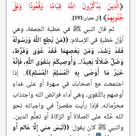
﴿
الَّذِينَ يَذْكُرُونَ اللَّهَ قِيَامًا وَقُعُودًا وَعَلَى
جُنُوبِهِمْ
﴾
.
[آل عمران:191]
ثم قال النبي ﷺ في خطبة الجمعة، وهي
أوَّل خطبةٍ في الإسلام:
((مَنْ يُطِعِ اللَّهَ وَرَسُولَهُ
فَقَدْ رَشَدَ، وَمَنْ يَعْصِهِمَا فَقَدْ غَوَى وَفَرَّطَ،
وَضَلَّ ضَلَالًا بَعِيدًا.. وَأُوصِيكُمْ بِتَقْوَى اللَّهِ، فَإِنَّهُ
خَيْرُ مَا أَوْصَى بِهِ الْمُسْلِمُ الْمُسْلِمَ))
.. إذا
اجتمعت مع أصحابك في سهرة أو على غداءٍ
أوصهم بالتَّقوى، وهي أداء فرائض الله واجتناب
محرَّماته، فإذا رأيت مقصراً في واجباته نحو
الله حُثَّه على الصلاة أو الزكاة أو تعلُّمِ الدين..
والنبي ﷺ كان يقول:
((لَيْسَ مني إِلَّا عَالم أَو