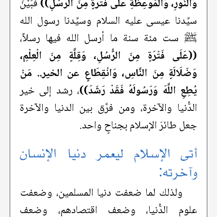
وَالنُّورِ، وَالْمَوْعِظَةِ عَلَى فَتْرَةٍ مِنَ الرُّسُلِ))
فبَيْنَ
سيِّدنا عيسى عليه السلام وسيِّدنا رسول الله
ﷺ ست مئة سنة ما أرسل الله فيها رسلاً،
((عَلَى فَتْرَةٍ مِنَ الرُّسُلِ، وَقِلَّةٍ مِنَ الْعِلْمِ،
وَضَلَالَةٍ مِنَ النَّاسِ، وَانْقِطَاعٍ عن الخير.. مَنْ
يُطِعِ اللَّهَ وَرَسُولَهُ فَقَدْ رَشَدَ))
، رشد إلى خير
الدُّنيا والآخرة، ومن فرَّق بين الدنيا والآخرة
جعل طائرَ الإسلام بجناحٍ واحد.
أتى الإسلام ليعمر دنيا الإنسان
وآخرته:
ولذلك لما ضعفت دنيا المسلمين، وضعفت
علوم الدُّنيا، وضعف اقتصادهم، وضعف