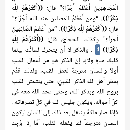
الْمُجَاهِدِينَ أَعْظَمُ أَجْرًا؟” قال:
((أَكْثَرُهُمْ لِلَّهِ
ذِكْرًا))
، “ومن أَعْظَمُ المصلين عند الله أَجْرًا؟”
قال:
((أَكْثَرُهُمْ لِلَّهِ ذِكْرًا))
، “من أَعْظَمُ الصَّائِمِينَ
أجراً؟” وكذلك الحجاج، قال:
((أَكْثَرُهُمْ لِلَّهِ
ذِكْرًا))
، والذكر لا أن يتحرك لسانُك بينما
4
قلبك ساهٍ ولاهٍ، إن الذكر هو من أعمال القلب
أولاً واللسان مترجمٌ لعمل القلب، ولذلك قدَّم
بعض أهل الله الذكر القلبيَّ، حتى ينتعش القلب
بروح الله وبذكر الله، وحتى يجد اللهَ معه في
كلِّ أحواله، ويكون جليس الله في كلِّ تصرفاته..
فإذا صار ملكةً ينتقل بعد ذلك إلى اللسان ليكون
اللسان مترجماً لما يفعله القلب، أمَّا إذا وُجِد