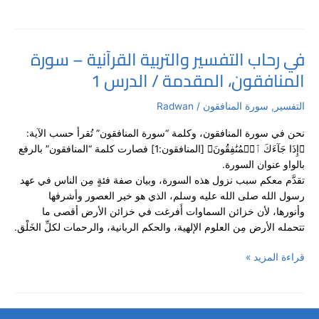
الدرس
2
في رحاب التفسير والتربية القرآنية – سورة
في
المنافقون، المقدمة / الدرس 1
رحاب
التفسير
والتربية
التفسير
,
سورة المنافقون
/
Radwan
القرآنية
نحن في سورة المنافقون، وكلمة “سورة المنافقون” تُقرأ حسب الآية:
–
﴿إِذَا جَآءَكَ ٱلۡمُنَٰفِقُونَ﴾ [المنافقون:1] فصارت كلمة “المنافقون” بالرفع
سورة
بالواو عنوان السورة.
المنافقون،
تقدَّم معكم سبب نزول هذه السورة، وبيان صفة فئةٍ مِن الناس في عهد
المقدمة
رسول الله صلى الله عليه وسلم، الذي هو خير العصور وأشرفها
/
وأنورها، لأن خزائن السماوات أَفرغت في خزائن الأرض أقصى ما
الدرس
تتحمله الأرض مِن العلوم الإلهية، والحكم الربانية، والرحمات لكلِّ الخَلْق.
1
قراءة المزيد »