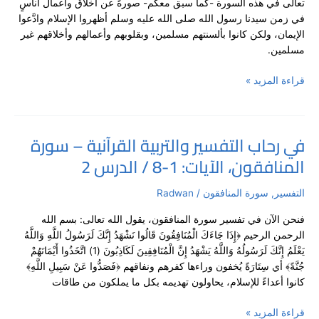
تعالى في هذه السورة -كما سبق معكم- صورةً عن أخلاق وأعمال أناسٍ
سورة
في زمن سيدنا رسول الله صلى الله عليه وسلم أظهروا الإسلام وادَّعوا
المنافقون،
الإيمان، ولكن كانوا بألسنتهم مسلمين، وبقلوبهم وأعمالهم وأخلاقهم غير
الآيات:
مسلمين.
9-
11
قراءة المزيد »
/
الدرس
3
في رحاب التفسير والتربية القرآنية – سورة
في
المنافقون، الآيات: 1-8 / الدرس 2
رحاب
التفسير
والتربية
التفسير
,
سورة المنافقون
/
Radwan
القرآنية
فنحن الآن في تفسير سورة المنافقون، يقول الله تعالى: بسم الله
–
الرحمن الرحيم ﴿إِذَا جَاءَكَ الْمُنَافِقُونَ قَالُوا نَشْهَدُ إِنَّكَ لَرَسُولُ اللَّهِ وَاللَّهُ
سورة
يَعْلَمُ إِنَّكَ لَرَسُولُهُ وَاللَّهُ يَشْهَدُ إِنَّ الْمُنَافِقِينَ لَكَاذِبُونَ (1) اتَّخَذُوا أَيْمَانَهُمْ
المنافقون،
جُنَّةً﴾ أي سِتَارَةً يُخفون وراءها كفرهم ونفاقهم ﴿فَصَدُّوا عَنْ سَبِيلِ اللَّهِ﴾
الآيات:
كانوا أعداءً للإسلام، يحاولون تهديمه بكل ما يملكون من طاقات
1-
8
قراءة المزيد »
/