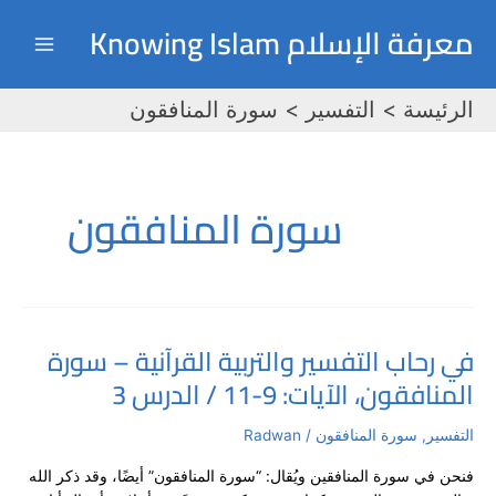
خطي
Main
معرفة الإسلام Knowing Islam
لى
Menu
لمحتوى
الرئيسة
التفسير
سورة المنافقون
سورة المنافقون
في رحاب التفسير والتربية القرآنية – سورة
في
المنافقون، الآيات: 9-11 / الدرس 3
رحاب
التفسير
والتربية
التفسير
,
سورة المنافقون
/
Radwan
القرآنية
فنحن في سورة المنافقين ويُقال: “سورة المنافقون” أيضًا، وقد ذكر الله
–