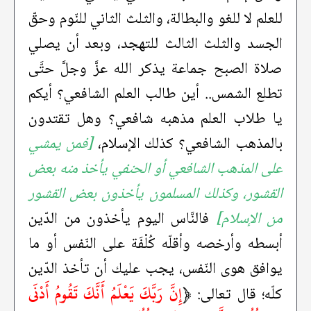
للعلم لا للغو والبطالة، والثلث الثاني للنّوم وحقّ
الجسد والثلث الثالث للتهجد، وبعد أن يصلي
صلاة الصبح جماعة يذكر الله عزَّ وجلَّ حتَّى
تطلع الشمس.. أين طالب العلم الشافعي؟ أيكم
يا طلاب العلم مذهبه شافعي؟ وهل تقتدون
بالمذهب الشافعي؟ كذلك الإسلام،
[فمن يمشي
على المذهب الشافعي أو الحنفي يأخذ منه بعض
القشور، وكذلك المسلمون يأخذون بعض القشور
من الإسلام]
فالنَّاس اليوم يأخذون من الدّين
أبسطه وأرخصه وأقلّه كُلْفَة على النّفس أو ما
يوافق هوى النّفس، يجب عليك أن تأخذ الدّين
﴿
إِنَّ رَبَّكَ يَعْلَمُ أَنَّكَ تَقُومُ أَدْنَى
كلّه؛ قال تعالى: