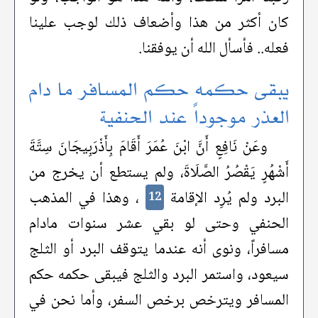
كان أكثر من هذا وأضعاف ذلك لوجب علينا
فعله.. فأسأل الله أن يوفقنا.
يبقى حكمه حكم المسافر ما دام
العذر موجوداً عند الحنفية
وعَنْ نَافِعٍ أَنَّ ابْنَ عُمَرَ أَقَامَ بِأَذْرَبِيجَانَ سِتَّةَ
أَشْهُرٍ يَقْصُرُ الصَّلَاةَ، ولم يستطع أن يخرج من
البرد ولم يُرِد الإقامة
، وهذا في المذهب
12
الحنفي وحتى لو بقي عشر سنوات مادام
مسافراً، ونوى أنه عندما يتوقف البرد أو الثلج
سيعود، واستمر البرد والثلج فيبقى حكمه حكم
المسافر ويترخص برخص السفر، وأما نحن في