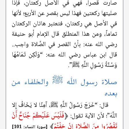
صارت قصراً، فهي في الأصل ركعتان، فإذا
صليتها ركعتين فهذا ليس بقصر عن الأربع؛ لأنها
في الأصل هي ركعتان، فتعتبر هاتان الركعتان
تماماً، ومن هذا المنطلق قال الإمام أبو حنيفة
رضي الله عنه: بأنّ القصر في الصَّلاة واجب..
قال ابن عباس رضي الله عنه: “وَلَكِن تَمَامُهَا
وَسُنَّةُ رَسُولِ اللَّهِ ﷺ”.
صلاة رسول الله ﷺ والخلفاء من
بعده
قال: “خَرَجَ رَسُولُ اللَّهِ ﷺ، آمِنًا لا يَخَافُ إِلا
﴿
فَلَيْسَ عَلَيْكُمْ جُنَاحٌ أَنْ
اللَّهَ”؛ لأنّ الآية تقول:
تَقْصُرُوا مِنَ الصَّلاة إِنْ خِفْتُمْ
﴾
[سورة النساء: 101]