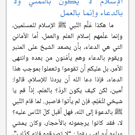
الإسلام لا يكون بالتمني ولا
بالدعاء وإنما بالعمل
ما هكذا عَلَّم النَّبي ﷺ الإسلام للمسلمين،
وإنما علّمهم إسلام العلم والعمل، أما الأمانيّ
التي هي الدعاء، بأن يصعد الشيخ على المنبر
ويقوم بالدعاء وهم يأمّنون من بعده وانتهى
الأمر، بل عليكم أن تقوموا وتعملوا بموجب هذا
الدعاء، فإذا دعا الله أن يردنا للإسلام، قالوا:
آمين، لكن كيف يكون الردّ؟ بالعلم، إذاً قم يا
شيخي لتُعَلِم، فإن لم يأتوا فاصبر.. لما قام النَّبي
ﷺ بالدعوة إلى الله، فهل أقبل كلّ النَّاس عليه؟
لا، فقد كانوا يرجمونه بالأحجار، وكان يمشي
وراءه أبو لهب يقول: “لا تصدقوه فإنه كذّاب”،