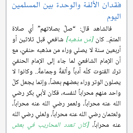
فقدان الألفة والوحدة بين المسلمين
اليوم
فالشاهد قال: “صلِّ بصلاتهم” أي صلاة
المتمّ.. كان
[مَن مذهبه]
شافعي قبل ثلاثين أو
أربعين سنة لا يصلي وراء من مذهبه حنفيّ، مع
أن الإمام الشافعيّ لما جاء إلى الإمام الحنفيّ
ترك القنوت كلّه أدباً وألفةً وجماعةً.. وكانوا لا
يصلون الوتر وراء بعضهم بعضاً، وإنما يجعل كلّ
واحد منهم محراباً لنفسه، فكان لأبي بكر رضي
الله عنه محراباً، ولعمر رضي الله عنه محراباً،
ولعثمان رضي الله عنه محراباً، ولعلي رضي الله
عنه محراباً،
[كان تعدد المحاريب في بعض