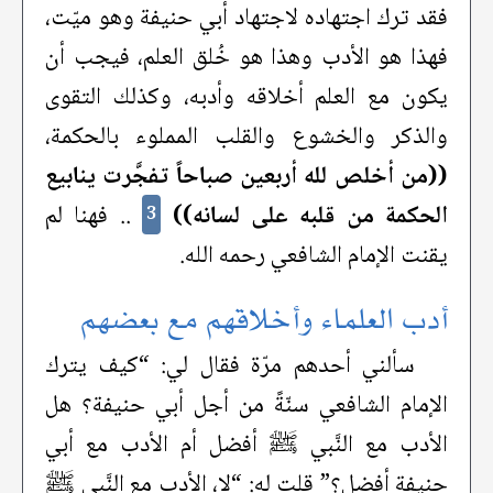
فقد ترك اجتهاده لاجتهاد أبي حنيفة وهو ميّت،
فهذا هو الأدب وهذا هو خُلق العلم، فيجب أن
يكون مع العلم أخلاقه وأدبه، وكذلك التقوى
والذكر والخشوع والقلب المملوء بالحكمة،
((من أخلص لله أربعين صباحاً تفجَّرت ينابيع
الحكمة من قلبه على لسانه))
.. فهنا لم
3
يقنت الإمام الشافعي رحمه الله.
أدب العلماء وأخلاقهم مع بعضهم
سألني أحدهم مرّة فقال لي: “كيف يترك
الإمام الشافعي سنّةً من أجل أبي حنيفة؟ هل
الأدب مع النَّبي ﷺ أفضل أم الأدب مع أبي
حنيفة أفضل؟” قلت له: “لا، الأدب مع النَّبي ﷺ