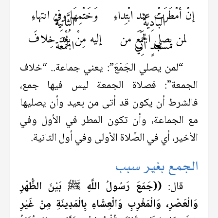
إنْ أمْطَرَتْ عند ابْتِداءِ
وَخَتْمِهَا وفي انتهاءِ
البَادِيَةْ
الثَّانِيَةْ
لمن يصلي الجَمْعَ من
إليه مِنْ بُعْدٍ خِلافَ
مسجدٍ أُتِي
الجُمْعَة
“لمن يصلي الجَمْعَ”: يعني جماعة.. “خلاف
الجمعة”: فصلاة الجمعة ليس فيها جمع،
فالشرط أن يكون قد أتى من بعيد وأن يصليها
مع الجماعة، وأن تكون المطر في الأول وفي
الأخير، أي في الصَّلاة الأولى وفي أول الثانية.
الجمع بغير سبب
قال:
((جَمَعَ رَسُولُ اللَّهِ ﷺ بَيْنَ الظُّهْرِ
وَالْعَصْرِ، وَالْمَغْرِبِ وَالْعِشَاءِ بِالْمَدِينَةِ مِنْ غَيْرِ