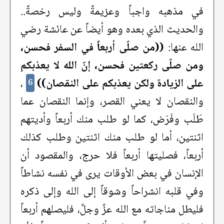
في مذهبه واجباً وعزيمةً وليس رخصةً..
والحديث الذي بعده وهو أيضاً عن عائشة رضي
الله عنها:
((من صلّى أربعاً في السفر فحسن،
ومن صلّى ركعتين فحسن، إنّ الله لا يعذبكم
على الزيادة ولكن يعذبكم على النقصان))
،
6
والنقصان لا يعني القصر، وإنما النقصان عما
طَلَب وفَرَض، كما لو طلب منك أربعاً وأديتهم
اثنتين، أما لو طلب منك اثنتين وطلب كذلك
أربعاً، فصليتها أربعاً فلا حرج، والمقصود أن
الإنسان في بعض الأوقات يرى في نفسه نشاطاً
وفي قلبه انشراحاً وشوقاً إلى الله وإلى ذكره
فليطل مناجاته مع الله عزَّ وجلَّ، فليصلهم أربعاً