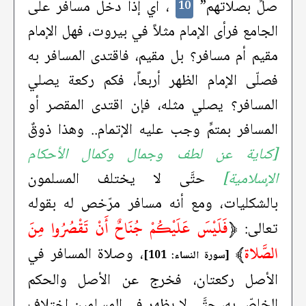
صلِّ بصلاتهم”
، أي إذا دخل مسافر على
10
الجامع فرأى الإمام مثلاً في بيروت، فهل الإمام
مقيم أم مسافر؟ بل مقيم، فاقتدى المسافر به
فصلّى الإمام الظهر أربعاً، فكم ركعة يصلي
المسافر؟ يصلي مثله، فإن اقتدى المقصر أو
المسافر بمتمٍّ وجب عليه الإتمام.. وهذا ذوقٌ
[كناية عن لطف وجمال وكمال الأحكام
الإسلامية]
حتَّى لا يختلف المسلمون
بالشكليات، ومع أنه مسافر مرّخص له بقوله
﴿
فَلَيْسَ عَلَيْكُمْ جُنَاحٌ أَنْ تَقْصُرُوا مِنَ
تعالى:
الصَّلاة
﴾
، وصلاة المسافر في
[سورة النساء: 101]
الأصل ركعتان، فخرج عن الأصل والحكم
الخاصّ به، حتَّى لا يظهر في المسلمين اختلاف