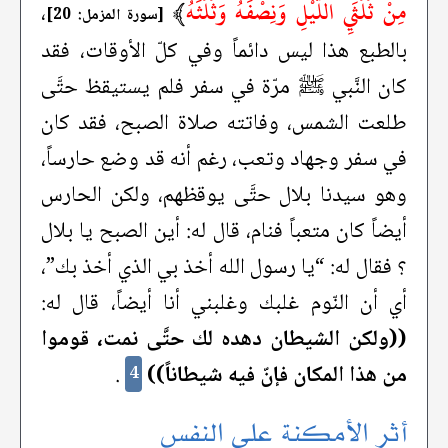
مِنْ ثُلُثَيِ اللَّيْلِ وَنِصْفَهُ وَثُلُثَهُ
﴾
،
[سورة المزمل: 20]
بالطبع هذا ليس دائماً وفي كلّ الأوقات، فقد
كان النَّبي ﷺ مرّة في سفر فلم يستيقظ حتَّى
طلعت الشمس، وفاتته صلاة الصبح، فقد كان
في سفر وجهاد وتعب، رغم أنه قد وضع حارساً،
وهو سيدنا بلال حتَّى يوقظهم، ولكن الحارس
أيضاً كان متعباً فنام، قال له: أين الصبح يا بلال
؟ فقال له: “يا رسول الله أخذ بي الذي أخذ بك”،
أي أن النّوم غلبك وغلبني أنا أيضاً، قال له:
((ولكن الشيطان دهده لك حتَّى نمت، قوموا
من هذا المكان فإنّ فيه شيطاناً))
.
4
أثر الأمكنة على النفس