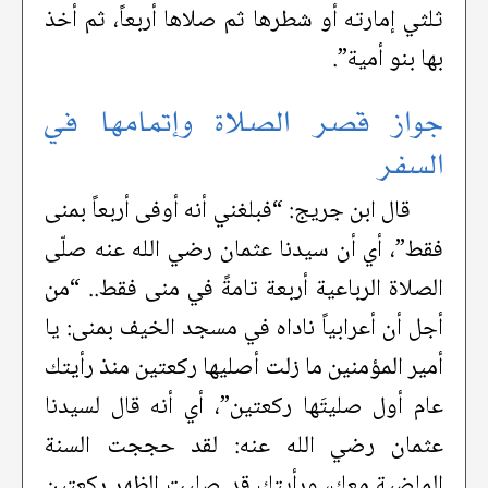
ثلثي إمارته أو شطرها ثم صلاها أربعاً، ثم أخذ
بها بنو أمية”.
جواز قصر الصلاة وإتمامها في
السفر
قال ابن جريج: “فبلغني أنه أوفى أربعاً بمنى
فقط”، أي أن سيدنا عثمان رضي الله عنه صلّى
الصلاة الرباعية أربعة تامةً في منى فقط.. “من
أجل أن أعرابياً ناداه في مسجد الخيف بمنى: يا
أمير المؤمنين ما زلت أصليها ركعتين منذ رأيتك
عام أول صليتَها ركعتين”، أي أنه قال لسيدنا
عثمان رضي الله عنه: لقد حججت السنة
الماضية معك، ورأيتك قد صليت الظهر ركعتين