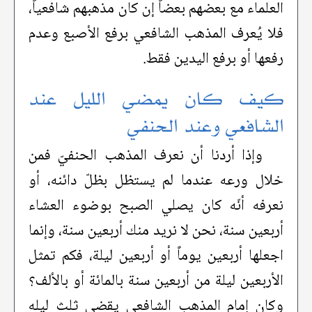
العلماء مع بعضهم بعضاً إن كان مذهبهم شافعياً،
فلا يُعرف المذهب الشافعي برفع الأصبع وعدم
رفعها أو برفع اليدين فقط.
كيف كان يمضي الليل عند
الشافعي وعند الحنفي
وإذا أردنا أن نعرف المذهب الحنفيّ فمن
خلال ورعه عندما لم يستظل بظلّ دائنه، أو
نعرفه أنّه كان يصلي الصبح بوضوء العشاء
أربعين سنة، نحن لا نريد منك أربعين سنة، وإنما
اجعلها أربعين يوماً أو أربعين ليلة، فكم تمثل
الأربعين ليلة من أربعين سنة بالمائة أو بالألف؟
وكان إمام المذهب الشافعي يقضي ثلث ليله