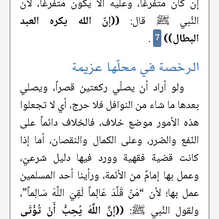
إن كان متفرغاً، وعليه ألا يكون متفرغاً، لأن
النَّبي ﷺ قال:
((إنّ الله يكره العبد
البطال))
.
7
الرخصة في محلّها عزيمة
ولو أراد أن يصلّي ركعتين قصراً، ويصلي
بعدها ما شاء من النوافل فلا حرج، أي لا تجعلوا
هذه الأمور موضع خلاف، فالخلاف دائماً على
النّفع والضرر، وعلى الكمال والنقصان، أما إذا
كانت قضية فقهية وورد فيها دليل شرعيّ،
وعمل بها إمامٌ من الأئمة، ورأينا أحد المسلمين
عمل بها؛ لأن “مَنْ قَلَّدَ عَالِماً لَقِيَ اللَّهَ سَالِماً”،
ولقول النَّبي ﷺ:
((إنَّ اللَّهَ يُحِبُّ أَنْ تُؤْتَى