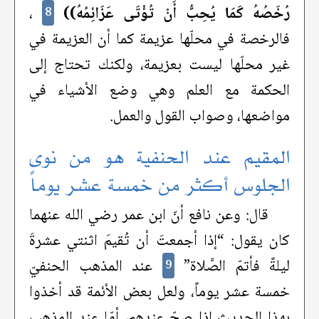
رُخَصُهُ كَمَا يُحِبُّ أَنْ تُؤْتَى عَزَائِمُهُ))
،
8
فالرخصة في محلّها عزيمة كما أن العزيمة في
غير محلّها ليست بعزيمة، ولكنك تحتاج إلى
الحكمة مع العلم وهي وضع الأشياء في
مواضعها، وصواب القول والعمل.
المقيم عند الحنفية هو من نوى
الجلوس أكثر من خمسة عشر يوماً
قال: وعن نافع أنّ ابن عمر رضي الله عنهما
كان يقول: “إذا أجمعتَ أن تُقيمَ اثنتي عشرةَ
ليلةً فأتمّ الصَّلاة”
عند المذهب الحنفيّ
9
خمسة عشر يوماً، ولعل بعض الأئمة قد أخذوا
بهذا الحديث إذا صحّ عندهم، أمّا عند المذهب