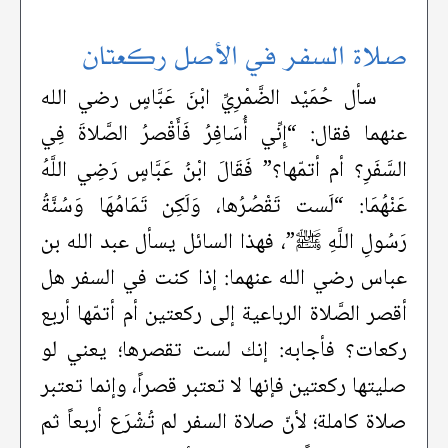
صلاة السفر في الأصل ركعتان
سأل حُمَيْد الضَّمْرِيِّ ابْنَ عَبَّاسٍ رضي الله
عنهما فقال: “إِنِّي أُسَافِرُ فَأَقْصرُ الصَّلاةَ فِي
السَّفَرِ؟ أم أتمّها؟” فَقَالَ ابْنُ عَبَّاسٍ رَضِي اللَّهُ
عَنْهُمَا: “لَست تَقْصُرُها، وَلَكِن تَمَامُهَا وَسُنَّةُ
رَسُولِ اللَّهِ ﷺ”، فهذا السائل يسأل عبد الله بن
عباس رضي الله عنهما: إذا كنت في السفر هل
أقصر الصَّلاة الرباعية إلى ركعتين أم أتمّها أربع
ركعات؟ فأجابه: إنك لست تقصرها؛ يعني لو
صليتها ركعتين فإنها لا تعتبر قصراً، وإنما تعتبر
صلاة كاملة؛ لأنّ صلاة السفر لم تُشْرَع أربعاً ثم