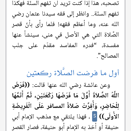
تصحبه، هذا إذا كنت تريد أن تفهم السنّة فهكذا
تفهم السنّة.. وانظر إلى فقه سيدنا عثمان رضي
الله عنه، وما أعظم فقهه! فلما رأى بأنّ قصر
الصَّلاة التي هي الأصل في منى، سينشأ عنها
مفسدة، “فدرء المفاسد مقدّم على جلب
المصالح”.
أول ما فرضت الصَّلاة ركعتين
وعن عائشة رضي الله عنها قالت:
((فَرَضَ
اللَّهُ الصَّلاَةَ أَوَّلَ مَا فَرَضَهَا رَكْعَتَيْنِ، ثُمَّ أَتَمَّهَا
لِلْحَاضِرِ، وَأُقِرَّتْ صَلاَةُ المسافر عَلَى الْفَرِيضَةِ
الأُولَى))
، فهذا يلتقي مع مذهب الإمام أبي
5
حنيفة أو أخذ به الإمام أبو حنيفة، فصار القصر