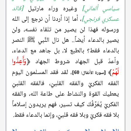
سياسي ألماني]
وغيره وراء مارتيل
[قائد
عسكري فرنجي]
، أما إذا أردنا أن نرجع إلى الله
ورسوله فهذا لن يصير من تلقاء نفسه، ولن
يصير بالدعاء أيضاً.. هل نال النَّبي ﷺ النصر
بالدعاء فقط؟ بالطبع لا، بل جاهد مع الدعاء،
﴿
وَأَعِدُّوا
وأعدّ قبل الجهاد شروط الجهاد
لَهُمْ
﴾
، لقد فقد المسلمون اليوم
[سورة الأنفال: 60]
الفقه الفكريّ والفقه القلبيّ، فالفقه القلبيّ
يعطيك القوة والنشاط على طاعة الله، والفقه
الفكريّ يُعَرِّفُكَ كيف تسير، فهم يريدون إسلاماً
بلا فقه فكريّ وبلا فقه قلبيّ، وإنما بالدعاء فقط.