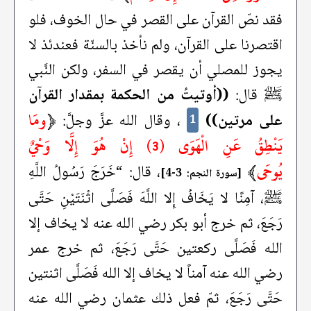
فقد نصّ القرآن على القصر في حال الخوف، فلو
اقتصرنا على القرآن، ولم نأخذ بالسنّة فعندئذ لا
يجوز للمصلي أن يقصر في السفر، ولكن النَّبي
ﷺ قال:
((أوتيتُ من الحكمة بمقدار القرآن
﴿
ومَا
على مرتين))
، وقال الله عزَّ وجلَّ:
1
يَنْطِقُ عَنِ الْهَوَى (3) إِنْ هُوَ إِلَّا وَحْيٌ
يُوحَى
﴾
، قال: “خَرَجَ رَسُولُ اللَّهِ
[سورة النجم: 3-4]
ﷺ، آمِنًا لا يَخَافُ إِلا اللَّهَ فَصَلَّى اثْنَتَيْنِ حَتَّى
رَجَعَ، ثم خرج أبو بكر رضي الله عنه لا يخاف إلا
الله فَصَلَّى ركعتين حَتَّى رَجَعَ، ثم خرج عمر
رضي الله عنه آمناً لا يخاف إلا الله فَصَلَّى اثنتين
حَتَّى رَجَعَ، ثمّ فعل ذلك عثمان رضي الله عنه