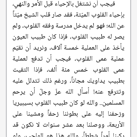
فيجب أن نشتغل بالإحياء قبل الأمر والنهي،
بإحياء القلوب الميّتة، فقد صار قلب الشيخ ميّتاً
عن الله؛ فهو لم يدخل مدرسة وفقه القلوب، ولم
يصر له طبيب القلوب، فإذا كان طبيب العيون
يأخذ على العملية خمسة آلاف، ونريد أن نقيّم
عملية عمى القلوب، فيجب أن تدفع لعملية
عمى القلوب خمس مئة ألف، فإذا التقيت
بطبيب يداويك مجاناً، ورغم ذلك تتدلل عليه
وتترفع عنه! أسأل الله عزّ وجلّ أن يرحم
المسلمين.. والله لو كان طبيب القلوب بسيبيريا
وزحفنا إليه على بطوننا زحفاً ومشينا على
الأربعة، ووصلنا بعد عشر سنوات لا نكون قد
ركبنا أمراً شططاً، والله هذا هو الواجب، ولو