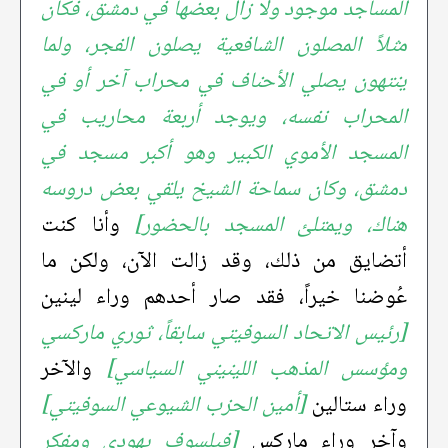
المساجد موجود ولا زال بعضها في دمشق، فكان
مثلاً المصلون الشافعية يصلون الفجر، ولما
ينتهون يصلي الأحناف في محراب آخر أو في
المحراب نفسه، ويوجد أربعة محاريب في
المسجد الأموي الكبير وهو أكبر مسجد في
دمشق، وكان سماحة الشيخ يلقي بعض دروسه
هناك، ويمتلئ المسجد بالحضور]
وأنا كنت
أتضايق من ذلك، وقد زالت الآن، ولكن ما
عُوضنا خيراً، فقد صار أحدهم وراء لينين
[رئيس الاتحاد السوفيتي سابقاً، ثوري ماركسي
ومؤسس المذهب اللينيني السياسي]
والآخر
وراء ستالين
[أمين الحزب الشيوعي السوفيتي]
وآخر وراء ماركس
[فيلسوف يهودي ومفكر