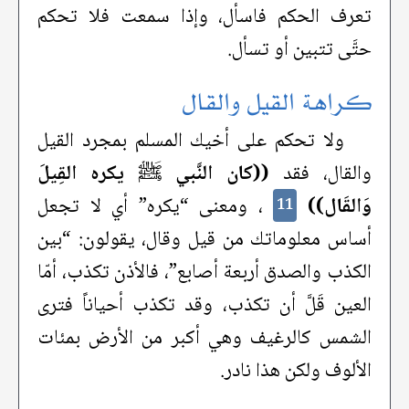
تعرف الحكم فاسأل، وإذا سمعت فلا تحكم
حتَّى تتبين أو تسأل.
كراهة القيل والقال
ولا تحكم على أخيك المسلم بمجرد القيل
والقال، فقد
((كان النَّبي ﷺ يكره القِيلَ
وَالقَال))
، ومعنى “يكره” أي لا تجعل
11
أساس معلوماتك من قيل وقال، يقولون: “بين
الكذب والصدق أربعة أصابع”، فالأذن تكذب، أمّا
العين قَلَّ أن تكذب، وقد تكذب أحياناً فترى
الشمس كالرغيف وهي أكبر من الأرض بمئات
الألوف ولكن هذا نادر.