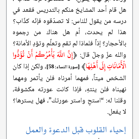
هل قام أحد المشايخ منكم بالتدريس فقعد في
درسه من يقول للناس: لا تصدّقوه فإنّه كذّاب؟
هذا لم يحدث، أم هل هناك من رجموه
بالأحجار؟ إذاً فلماذا لم تقم وتعلِّم وتؤدِ الأمانة؟
﴿
إِنَّ اللَّهَ يَأْمُرُكُمْ أَنْ تُؤَدُّوا
والله عزّ وجلّ قال:
الْأَمَانَاتِ إِلَى أَهْلِهَا
﴾
، ولكن إذا كان
[سورة النساء: 58]
الشخص ميتاً، فمهما أمرناه فلن يأتمر ومهما
نهيناه فلن ينتهِ، فإذا كانت عورته مكشوفة،
وقلنا له: “استحِ واستر عورتك”، فهل يسترها؟
لا يفعل.
إحياء القلوب قبل الدعوة والعمل