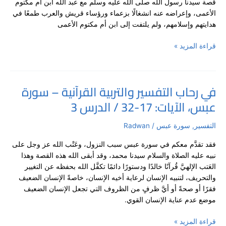
قصة سيدنا رسول الله صلى الله عليه وسلم مع عبد الله ابن أم مكتوم
سورة
الأعمى، وإعراضه عنه انشغالًا بزعماء ورؤساء قريش والعرب طمعًا في
عبس،
هدايتهم وإسلامهم، ولم يلتفت إلى ابن أم مكتوم الأعمى
الآيات:
23-
قراءة المزيد »
35
/
الدرس
4
في رحاب التفسير والتربية القرآنية – سورة
في
عبس، الآيات: 17-32 / الدرس 3
رحاب
التفسير
والتربية
التفسير
,
سورة عبس
/
Radwan
القرآنية
فقد تقدَّم معكم في سورة عبس سبب النزول، وعَتْب الله عز وجل على
–
نبيه عليه الصلاة والسلام سيدنا محمد، وقد أبقى الله هذه القصة وهذا
سورة
العَتب الإلهيَّ قُرآنًا خالدًا ودستورًا دائمًا تكفَّل الله بحفظه عن التغيير
عبس،
والتحريف، لتنبيه الإنسان لرعاية أخيه الإنسان، خاصةً الإنسان الضعيف
الآيات:
فقرًا أو صحةً أو أيَّ ظرفٍ من الظروف التي تجعل الإنسان الضعيف
17-
موضع عدم عناية الإنسان القوي.
32
/
قراءة المزيد »
الدرس