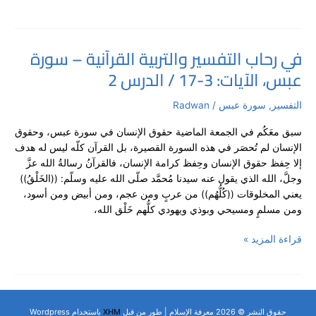
3
في رحاب التفسير والتربية القرآنية – سورة
في
عبس، الآيات: 3-17 / الدرس 2
رحاب
التفسير
والتربية
التفسير
,
سورة عبس
/
Radwan
القرآنية
سبق معَكُم في الجمعة الماضية حقوق الإنسان في سورة عبس، وحقوق
–
الإنسان لم تُحصَر في هذه السورة القصيرة، بل القرآن كلّه ليس له هدف
سورة
إلا حِفظ حقوق الإنسان وحِفظ كرامة الإنسان، فالقرآنُ رسالةُ الله عزَّ
عبس،
وجلَّ، الله الذي يقول عنه سيدنا مُحمَّد صلّى الله عليه وسلّم: ((الخَلْقُ))
الآيات:
يعني المخلوقات ((كُلُّهُم)) من عربٍ ومن عجم، ومن أبيض ومن أسود،
3-
ومن مسلمٍ ومسيحي وبوذي ويهودي كلُّهم خَلْق الله،
17
/
قراءة المزيد »
الدرس
2
حقوق النشر © 2026 معرفة الإسلام | طور من قبل
XHM
باستخدام Wordpress