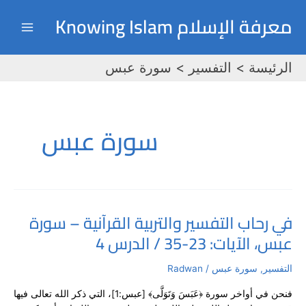
خطي
Main
معرفة الإسلام Knowing Islam
لى
Menu
لمحتوى
الرئيسة
التفسير
سورة عبس
سورة عبس
في رحاب التفسير والتربية القرآنية – سورة
في
عبس، الآيات: 23-35 / الدرس 4
رحاب
التفسير
والتربية
التفسير
,
سورة عبس
/
Radwan
القرآنية
فنحن في أواخر سورة ﴿عَبَسَ وَتَوَلَّى﴾ [عبس:1]، التي ذكر الله تعالى فيها
–