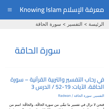
خطي
Main
معرفة الإسلام Knowing Islam
لى
Menu
لمحتوى
الرئيسة
التفسير
سورة الحاقة
سورة الحاقة
في رحاب التفسير والتربية القرآنية – سورة
في
الحاقة، الآيات: 19-52 / الدرس 3
رحاب
التفسير
والتربية
التفسير
,
سورة الحاقة
/
Radwan
القرآنية
فنحن لا نزال في تفسير ما تبقّى من سورة الحاقّة، والحاقّة: اسم من
–