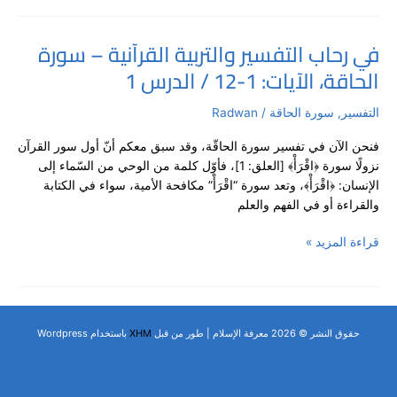
الدرس
2
في رحاب التفسير والتربية القرآنية – سورة
في
الحاقة، الآيات: 1-12 / الدرس 1
رحاب
التفسير
والتربية
التفسير
,
سورة الحاقة
/
Radwan
القرآنية
فنحن الآن في تفسير سورة الحاقّة، وقد سبق معكم أنّ أول سور القرآن
–
نزولًا سورة ﴿اقْرَأْ﴾ [العلق: 1]، فأوّل كلمة من الوحي من السّماء إلى
سورة
الإنسان: ﴿اقْرَأْ﴾، وتعد سورة “اقْرَأْ” مكافحة الأمية، سواء في الكتابة
الحاقة،
والقراءة أو في الفهم والعلم
الآيات:
1-
قراءة المزيد »
12
/
الدرس
1
حقوق النشر © 2026 معرفة الإسلام | طور من قبل
XHM
باستخدام Wordpress