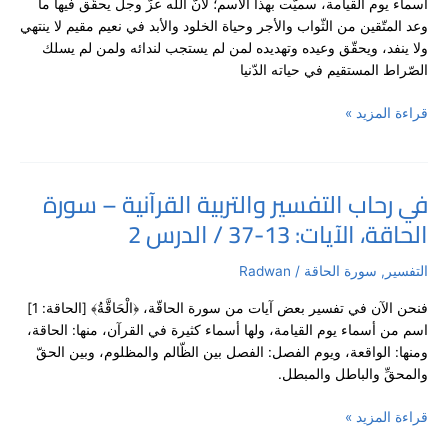
أسماء يوم القيامة، سميّت بهذا الاسم؛ لأنّ الله عزّ وجل يحقّق فيها ما
سورة
وعد المتّقين من الثّواب والأجر وحياة الخلود والأبد في نعيم مقيم لا ينتهي
الحاقة،
ولا ينفد، ويحقّق وعيده وتهديده لمن لم يستجب لندائه ولمن لم يسلك
الآيات:
الصّراط المستقيم في حياته الدّنيا
19-
52
قراءة المزيد »
/
الدرس
3
في رحاب التفسير والتربية القرآنية – سورة
في
الحاقة، الآيات: 13-37 / الدرس 2
رحاب
التفسير
والتربية
التفسير
,
سورة الحاقة
/
Radwan
القرآنية
فنحن الآن في تفسير بعض آيات من سورة الحاقّة، ﴿الْحَاقَّةُ﴾ [الحاقة: 1]
–
اسم من أسماء يوم القيامة، ولها أسماء كثيرة في القرآن، منها: الحاقة،
سورة
ومنها: الواقعة، ويوم الفصل: الفصل بين الظّالم والمظلوم، وبين الحقّ
الحاقة،
والمحقِّ والباطل والمبطل.
الآيات:
13-
قراءة المزيد »
37
/