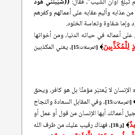
م تبلغ أوان الشيب”، فقال:
((شَيَّبَتْني هُودٌ
 من عذابه وأليم عقابه على أعمالهم وكفرهم
د وإما شقاوة وتعاسة الخلود.
على أعماله في حياته الدنيا، ومن أخواتها
، يعني المكذبين
ٍ لِلْمُكَذِّبِينَ
﴾
[المرسلات:15]
 الإنسان لا يُعتبَر مؤمنًا بل هو كافر، ويحق
، وفي المقابل السعادة والنجاح
[المرسلات:15]
تسجيل أعمالك أيها الإنسان من قول أو عمل أو
، فهناك رقيب عليك من طرف الله
يدٌ
﴾
[ق:18]