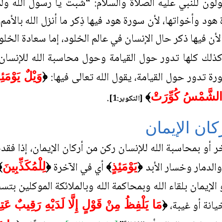
ولون للنبي عليه الصلاة والسلام: “شبتَ يا رسول الله ول
د وأخواتها، لأن سورة هود فيها ذِكر ما أنزل الله بالأمم
 فيها ذكر حال الإنسان في عالم الخلود، إما سعادة الخلو
كذلك كلها تدور حول القيامة وحول محاسبة الله للإنسان 
رة تدور حول القيامة، يقول الله تعالى فيها:
﴿
وَيْلٌ يَوْمَئِذ
.
 الشَّمْسُ كُوِّرَتْ
﴾
[التكوير:1]
كان الإيمان
آخر أو بمحاسبة الله للإنسان ركن من أركان الإيمان، إذا فقده
والدمار وخسار الأبد
أي في الآخرة
﴿
يَوْمَئِذٍ
﴾
﴿
لِلْمُكَذِّبِينَ
﴾
هو الإيمان بلقاء الله وبمحاكمة الله وبالملائكة الموكلين ب
يانة أو غيبة،
﴿
مَا يَلْفِظُ مِنْ قَوْلٍ إِلَّا لَدَيْهِ رَقِيبٌ عَتِ