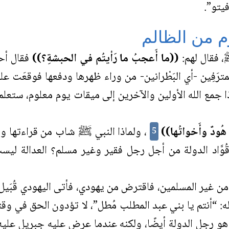
فيتو”.
م من الظالم
، فقال لهم:
((ما أَعجبُ ما رَأيتُم في الحبشةِ؟))
فقال أحد
 المترَفِين -أي البَطْرانين- من وراء ظهرها ودفعها فوقعَ
ار- إذا جمع الله الأولين والآخرين إلى ميقات يوم معلوم،
 هُودٌ وأَخواتُها))
، ولماذا النبي ﷺ شاب من قراءتها وال
5
م قُوَّاد الدولة من أجل رجل فقير وغير مسلم؟ العدالة لي
 غير المسلمين، فاقترض من يهودي، فأتى اليهودي قُبَيل 
له: “أنتم يا بني عبد المطلب مُطل”، لا تؤدون الحق في وقت
رجل الدولة أيضًا، ولكنه عندما عرض عليه جبريل عليه السَّلا