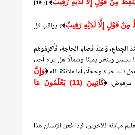
لْفِظُ مِنْ قَوْلٍ إِلَّا لَدَيْهِ رَقِيبٌ
﴾
[ق:18]
؟ يراقب كل
ُ مِنْ قَوْلٍ إِلَّا لَدَيْهِ رَقِيبٌ
﴾
ندَ الجِماعِ، وَعِندَ قَضاءِ الحاجةِ، فَأَكرِمُوهم
ا يتستر وينظر يمينًا وشمالًا هل يراه أحد،
ل ذلك حياءً وخجلًا، أما ملائكة الله
﴿
وَإِنَّ
ير مرفوض،
﴿
كَاتِبِينَ (11) يَعْلَمُونَ مَا
يم مبادئه للآخرين، فإذا فعل الإنسان هذا