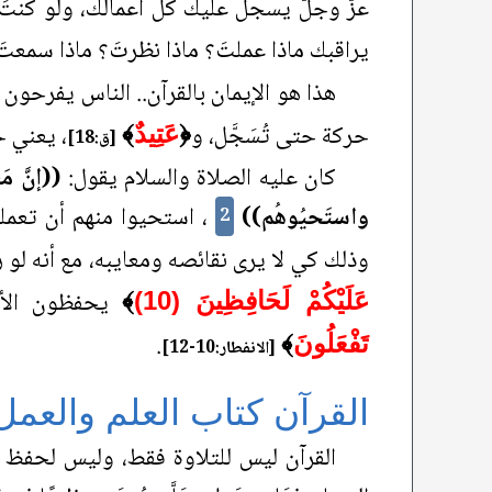
عزَّ وجلَّ يسجل عليك كل أعمالك، ولو كنتَ إم
يراقبك ماذا عملتَ؟ ماذا نظرتَ؟ ماذا سمعتَ
هذا هو الإيمان بالقرآن.. الناس يفرحون
حركة حتى تُسَجَّل، و
، يعني ح
﴿
عَتِيدٌ
﴾
[ق:18]
كان عليه الصلاة والسلام يقول:
((إنَّ مَ
واستَحيُوهُم))
، استحيوا منهم أن تعملوا 
2
وذلك كي لا يرى نقائصه ومعايبه، مع أنه لو ر
يحفظون الأ
عَلَيْكُمْ لَحَافِظِينَ (10)
﴾
.
تَفْعَلُونَ
﴾
[الانفطار:10-12]
القرآن كتاب العلم والعمل 
القرآن ليس للتلاوة فقط، وليس لحفظ ألف