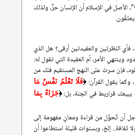
 الأصل في الإسلام أن الإنسان حرٌّ، ولذلك
عتَقُون.
د، فأي النظرتين والعقيدتين أرقى؟ هل الذي
 وينتهي الأمر، أم العقيدة التي تقول له:
لود، فإن سرتَ على النهج المستقيم فلك من
 وكما يقول القرآن:
﴿
فَلَا تَعْلَمُ نَفْسٌ مَا
 يبيعك قراريط في الجنة، بل:
﴿
جَزَاءً بِمَا
أجل أن تُحوَّل من قراءة ومعانٍ مفهومة إلى
لا ثقافة.. إلخ، وبسنوات قليلة استطاعوا أن