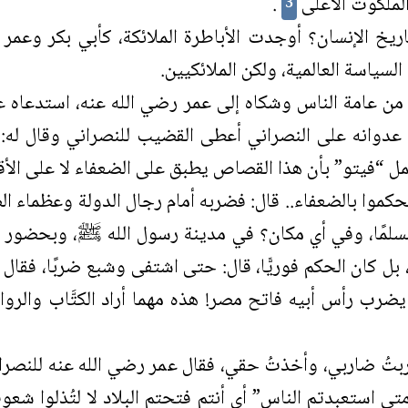
ي الملكوت الأعلى
.
3
تاريخ الإنسان؟ أوجدت الأباطرة الملائكة، كأبي بكر وعم
سياسة العالمية، ولكن الملائكيين.
 من عامة الناس وشكاه إلى عمر رضي الله عنه، استدعاه 
 عدوانه على النصراني أعطى القضيب للنصراني وقال له
“فيتو” بأن هذا القصاص يطبق على الضعفاء لا على الأقوي
تحكموا بالضعفاء.. قال: فضربه أمام رجال الدولة وعظماء 
سلمًا، وفي أي مكان؟ في مدينة رسول الله ﷺ، وبحضور 
، بل كان الحكم فوريًّا، قال: حتى اشتفى وشبع ضربًا، فق
ضرب رأس أبيه فاتح مصر! هذه مهما أراد الكتَّاب والروا
ضربتُ ضاربي، وأخذتُ حقي، فقال عمر رضي الله عنه للنصراني:
 استعبدتم الناس” أي أنتم فتحتم البلاد لا لتُذلوا شعوب 