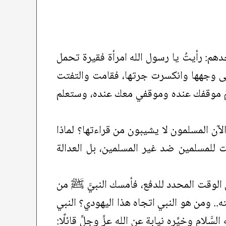
هم: رأيتُ يا رسول الله امرأة فقيرة تحمل
ت على وجهها وانكسرت جرتها، فقامت والتفتت
 ستعلم موقفك عنده وموقفي معك عنده، وستعلم
آن المسلمون لا يشيبون من قراءتها؟ لماذا
ست للمسلمين ضد غير المسلمين، بل العدالة
الوقت المحدد للدفع، فأمسك النبيَّ ﷺ من
ه.. ومن هو النبي اتجاه هذا اليهودي؟ النبي
م وخيَّره نيابة عن الله عزَّ وجلَّ قائلًا: