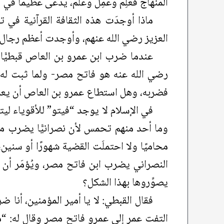
المنهاج فعَلِم وعَمِل وعَلَّم، يُدعَى عظيمًا ف
ماذا أوجدَت هذه الثقافة القرآنية في 
العزيز رضي الله عنهم، وأوجدت أعظم رجال ال
عندما ضرب ابن عمرو بن العاص قبطيًّا
رضي الله عنه هو فاتح مصر- ولما ثبت له
فضربه، وهل استطاع عمرو بن العاص أن يعمل 
في الإسلام لا يوجد “فيتو” للأقوياء لي
وما أحد منهم تحمس لأن نصرانيًّا يضرب م
محاميًا ولا احتملَت القضية شهورًا أو سنين
النصراني يضرب ابن فاتح مصر، ويُؤمَر أن ي
يصوِّروها بهذا الشكل؟
فقال القبطي: لا يا أمير المؤمنين، أنا 
التفت عمر إلى عمرو فاتح مصر وقال له: “متى