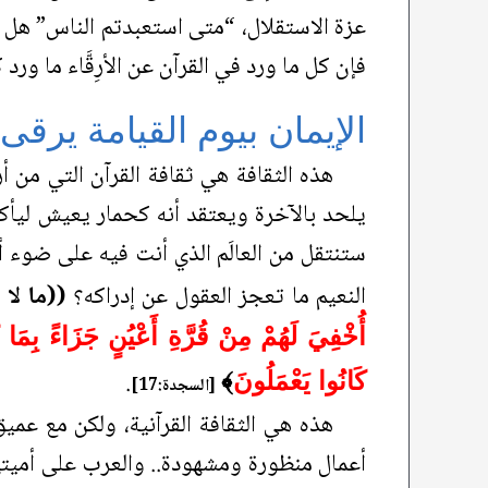
عزة الاستقلال، “متى استعبدتم الناس” هل تر
فإن كل ما ورد في القرآن عن الأرِقَّاء ما ورد
الإيمان بيوم القيامة يرقى
هذه الثقافة هي ثقافة القرآن التي من أر
يلحد بالآخرة ويعتقد أنه كحمار يعيش ليأكل
ستنتقل من العالَم الذي أنت فيه على ضوء أ
النعيم ما تعجز العقول عن إدراكه؟
((ما لا ع
أُخْفِيَ لَهُمْ مِنْ قُرَّةِ أَعْيُنٍ جَزَاءً بِمَا 
.
كَانُوا يَعْمَلُونَ
﴾
[السجدة:17]
هذه هي الثقافة القرآنية، ولكن مع عميق 
أعمال منظورة ومشهودة.. والعرب على أميتهم ك