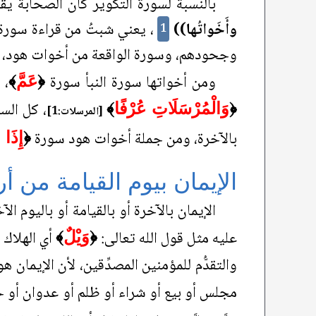
بالنسبة لسورة التكوير كان الصحابة يق
وأَخَواتُها))
، يعني شبتُ من قراءة سورة هو
1
وجحودهم، وسورة الواقعة من أخوات هود، لأن
ومن أخواتها سورة النبأ سورة
، 
﴿
عَمَّ
﴾
، كل السو
﴿
وَالْمُرْسَلَاتِ عُرْفًا
﴾
[المرسلات:1]
بالآخرة، ومن جملة أخوات هود سورة
﴿
إِذَا
الإيمان بيوم القيامة من أر
الإيمان بالآخرة أو بالقيامة أو باليوم ال
عليه مثل قول الله تعالى:
أي الهلاك 
﴿
وَيْلٌ
﴾
والتقدُّم للمؤمنين المصدِّقين، لأن الإيمان 
مجلس أو بيع أو شراء أو ظلم أو عدوان أو خ