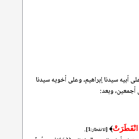
ى أبيه سيدنا إبراهيم، وعلى أخويه سيدنا
أجمعين، وبعد:
.
 انْفَطَرَتْ
﴾
[الانفطار:1]