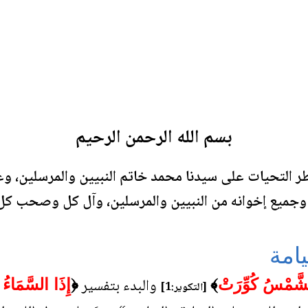
بسم الله الرحمن الرحيم
طر التحيات على سيدنا محمد خاتم النبيين والمرسلين، وعل
ميع إخوانه من النبيين والمرسلين، وآل كل وصحب كل 
يامة
والبدء بتفسير
لشَّمْسُ كُوِّرَتْ
﴾
﴿
إِذَا السَّمَاءُ
[التكوير:1]