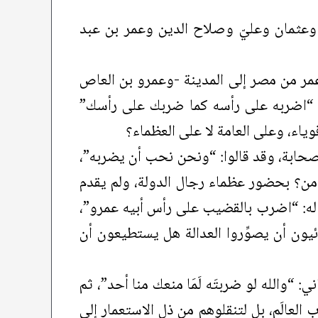
ر وعثمان وعليّ وصلاح الدين وعمر بن عبد
عمر من مصر إلى المدينة -وعمرو بن العاص
: “اضربه على رأسه كما ضربك على رأسك”
اء، وعلى العامة لا على العظماء؟
الصحابة، وقد قالوا: “ونحن نحب أن يضربه”،
من؟ بحضور عظماء رجال الدولة، ولم يقدم
ال له: “اضرب بالقضيب على رأس أبيه عمرو”،
ئيون أن يصوِّروا العدالة هل يستطيعون أن
 “والله لو ضربتَه لَمَا منعك منا أحد”، ثم
العالَم، بل لتنقلوهم من ذل الاستعمار إلى