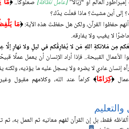
براطور العالم أو “زَبّالاً”
[عامل نظافة]
صعلوكًا..
﴿
مَا يَ
؟ إلى أين مشيتَ؟ ماذا فعلَت يدُك؟
 أنهم حفظوا القرآن، ولكن هل حفظتَ هذه الآية:
﴿
مَا يَلْفِظ
اضرًا لا يغيب ولا يفارقه.
عَكم مِن مَلائكةِ اللهِ مَن لا يُفارِقُكم في ليلٍ ولا نهارٍ إلَّا عِ
الأعمال القبيحة.. فإذا أراد الإنسان أن يعمل عملًا قبيحً
آه إنسان عادي لا يضره ولا يسجل عليه ما يؤذيه، ولكنه يفع
عمال
كراماً عند الله، وكلامهم مقبول وغ
﴿
كِرَامًا
﴾
والتعليم
اظه فقط، بل إن القرآن لفهم معانيه ثم العمل به، ثم تعل