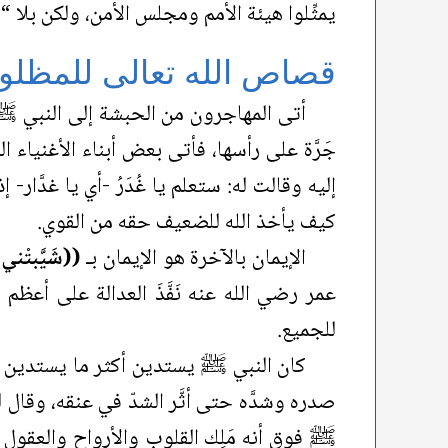
يمثِّلوا هيئة الأمم ومجلس الأمن، ولكن بلا “
قصاص الله تعالى للمظلو
أتى المهاجرون من الحبشة إلى النبي ﷺ
جَرَّة على رأسها، فأتى بعض أبناء الأغنياء
إليه وقالت له: ستعلم يا غُدَرُ -أي يا غدَّ
كيف يأخذ الله للضعيف حقه من القوي.
الإيمان بالآخرة هو الإيمان بـ
((شَيَّبتْني
عمر رضي الله عنه نَفَّذَ العدالة على أعظ
للجميع.
كان النبي ﷺ يستدين أكثر ما يستدين من
صدره وشدَّه حتى أثَّر الشدّ في عنقه، وقال 
ﷺ فوق أنه مَلِك القلوب والأرواح والعقول هو 