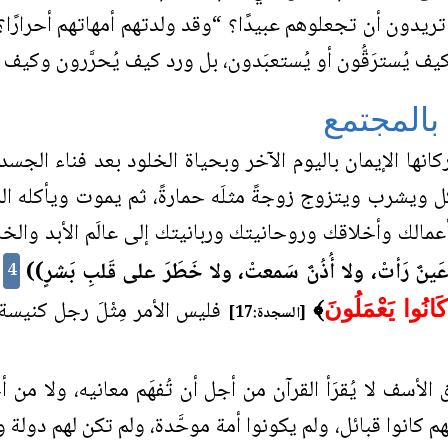
يدون أن تجعلوهم عبيدًا؟ “وقد ولدتهم أمهاتهم أحرارًا؟”،
 كيف يُسترَقُّون أو يُستعبَدون، بل ورد كيف يُحرَّرون وكيف ي
 بالمجتمع
كانها الإيمان باليوم الآخر وبحياة الخلود بعد فناء الجس
 ويشرب ويتزوج زوجةً مثلَه حمارةً، ثم يموت ويأكله الدود
عمالك وأخلاقك وروحانيتك وربانيتك إلى عالَم الأبد والخ
َينٌ رَأتْ، ولا أُذُنٌ سَمعتْ، ولا خَطَرَ على قَلبِ بَشرٍ))
،
4
فليس الأمر مِثْلَ رجل كنيسة
كَانُوا يَعْمَلُونَ
﴾
[السجدة:17]
الأسف لا يُقرَأ القرآن من أجل أن تُفهَم معانيه، ولا من 
انوا قبائل، ولم يكونوا أمة موحَّدة، ولم تكن لهم دولة و