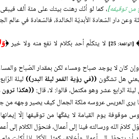
من توقيفه]
، كما لو أنّك رهنت بيتك على مئة ألف فيبقى ب
وعن دار السّعادة الأبديّة الخالدة، فالسّعادة في عالم ال
لا يتكلّم أحد بكلام لا نفع منه ولا خير
﴿
وَلا
[الواقعة: 25]
إن كان لا يوجد صباح ومساء لكن بمقدار الصّباح والمساء،
ني هل تشكّون
((في رؤية القمر ليلة البدر))
ليلة الرّاب
ة الرابع عشر وهو مكتمل، قالوا: لا، قال:
((هكذا ترون ر
 يرى العريس عروسه ملكة الجمال كيف يصير وجهه من جما
وس موقوفة يوم القيامة لا يفكّها من توقيفها إلّا إيمان
َوّل كلامَ الله ورسالته فينا إلى أعمال، فنحوّل الكلام إلى 
 أن يتحوّل إلى أعمال وأخلاق، كمثل الأكل إذا أكلت ولم 