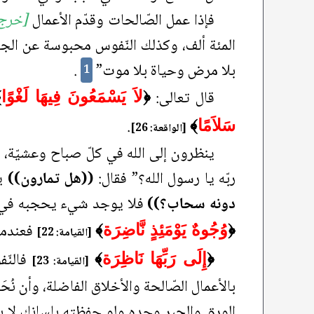
فإذا عمل الصّالحات وقدّم الأعمال
[خرج 
المئة ألف، وكذلك النّفوس محبوسة عن الجنّة 
بلا مرض وحياة بلا موت”
.
1
قال تعالى:
﴿
لاَ يَسْمَعُونَ فِيهَا لَغْوًا
﴾
.
سَلاَمًا
﴾
[الواقعة: 26]
ينظرون إلى الله في كلّ صباح وعشيّة، و
ربّه يا رسول الله؟” فقال:
((هل تمارون))
يع
دونه سحاب؟))
فلا يوجد شيء يحجبه في ليل
فعندما
﴿
وُجُوهٌ يَوْمَئِذٍ نَّاضِرَة
﴾
[القيامة: 22]
فالنّف
﴿
إِلَى رَبِّهَا نَاظِرَة
﴾
[القيامة: 23]
بالأعمال الصّالحة والأخلاق الفاضلة، وأن نُح
الورق والحبر وحده ولو حفظته بلسانك لا بد