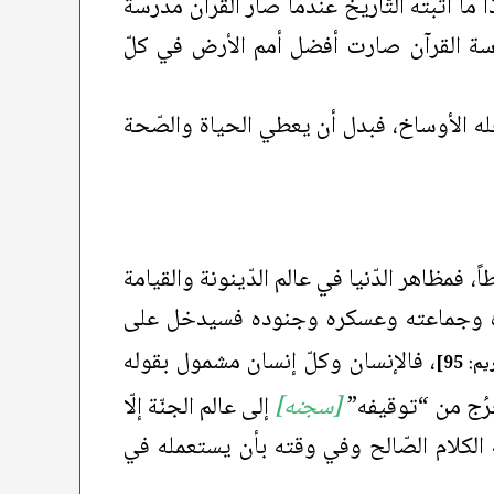
ا ما أثبته التّاريخ عندما صار القرآن مدرسة
 مدرسة القرآن صارت أفضل أمم الأرض في كلّ
خله الأوساخ، فبدل أن يعطي الحياة والصّحة
يطاً، فمظاهر الدّنيا في عالم الدّينونة والقيامة
صاره وجماعته وعسكره وجنوده فسيدخل على
، فالإنسان وكلّ إنسان مشمول بقوله
م: 95]
رُج من “توقيفه”
[سجنه]
إلى عالم الجنّة إلّا
 الكلام الصّالح وفي وقته بأن يستعمله في