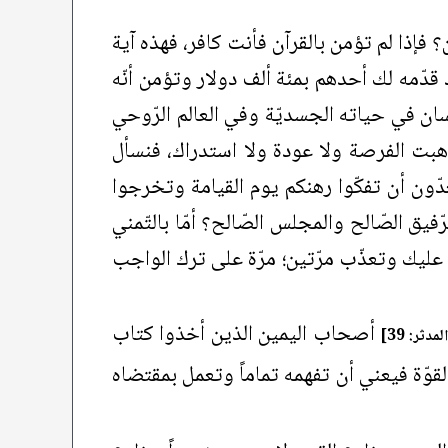
؟ فإذا لم تؤمن بالقرآن فأنت كافر، فهذه آية
دّمه لك أحدهم بمئة ألف دولار وتؤمن أنّه
ان في حياته الجسديّة وفي العالم الرّوحي
هبت الفرصة ولا عودة ولا استدراك، فنسأل
تعدّون أن تفكّوا رهنكم يوم القيامة وتخرجوا
فيق الصّالح والمجلس الصّالح؟ أمّا بالتّمني
ه عليك وتعذّب مرّتين؛ مرّة على ترك الواجب
أصحاب اليمين الذين أخذوا كتاب
لمدثر: 39]
لقوّة فيعني أن تفهمه تماماً وتعمل بمقتضاه