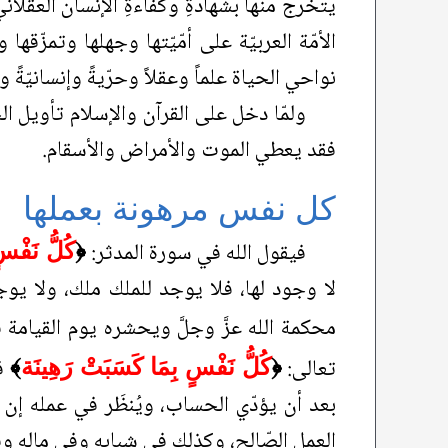
يتخرّج منها بشهادةِ وكفاءةِ الإنسان العقلان
الأمّة العربيّة على أمّيّتها وجهلها وتمزّ
نواحي الحياة علماً وعقلاً وحرّيةً وإنسانيّةً و
ولمّا دخل على القرآن والإسلام تأويل ال
فقد يعطي الموت والأمراض والأسقام.
كل نفس مرهونة بعملها
فيقول الله في سورة المدثر:
﴿
كُلُّ نَفْس
لا وجود لها، فلا يوجد للملك ملك، ولا ي
محكمة الله عزَّ وجلَّ ويحشره يوم القيامة ف
تعالى:
في
﴿
كُلُّ نَفْسٍ بِمَا كَسَبَتْ رَهِينَة
﴾
بعد أن يؤدّي الحساب، ويُنظَر في عمله إن 
العمل الصّالح، وكذلك في شبابه وفي ماله