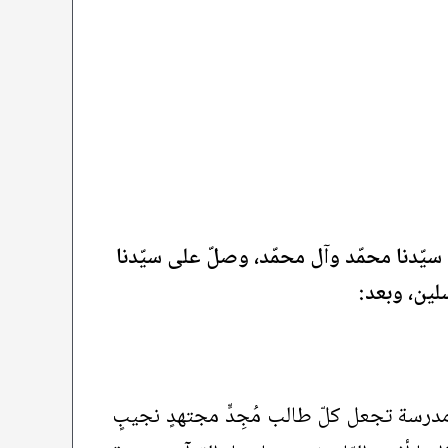
 سيّدنا محمّد وآل محمّد، وصلّ على سيّدنا
لين، وبعد:
رسة تجعل كلّ طالب مُجِدٍّ مجتهدٍ نجيبٍ