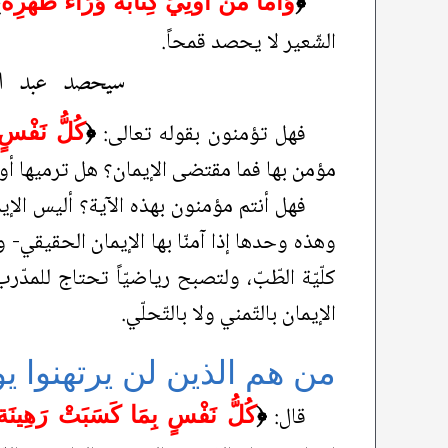
﴿
وَأَمَّا مَنْ أُوتِيَ كِتَابَهُ وَرَاء ظَهْرِه
﴾
الشّعير لا يحصد قمحاً.
سيحصد عبد الل
فهل تؤمنون بقوله تعالى:
﴿
كُلُّ نَفْسٍ
مؤمن بها فما مقتضى الإيمان؟ هل ترميها أو
فهل أنتم مؤمنون بهذه الآية؟ أليس الإيم
وهذه وحدها إذا آمنّا بها الإيمان الحقيقي- 
كلّيّة الطّبّ، ولتصبح رياضيّاً تحتاج للمد
الإيمان بالتّمني ولا بالتّحلّي.
من هم الذين لن يرتهنوا يو
قال:
﴿
كُلُّ نَفْسٍ بِمَا كَسَبَتْ رَهِينَة