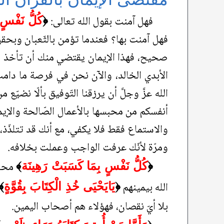
فهل آمنت بقول الله تعالى:
﴿
كُلُّ نَفْسٍ 
فهل آمنت بها؟ فعندما تؤمن بالثّعبان وبحق
صحيح، فهذا الإيمان يقتضي منك أن تأخذ الش
الأبدي الخالد، والآن نحن في فرصة ما دام
الله عزَّ وجلَّ أن يرزقنا التّوفيق بألّا نض
أنفسكم من محبسها بالأعمال الصّالحة والإيما
والاستماع فقط فلا يكفي، مع أنك قد تتلذّذ، 
ومرّة لأنّك عرفت الواجب وعملت بخلافه.
محبو
﴿
كُلُّ نَفْسٍ بِمَا كَسَبَتْ رَهِينَة
﴾
الله بيمينهم
﴿
يَايَحْيَى خُذِ الْكِتَابَ بِقُوَّةٍ
﴾
بلا أيّ نقصان، فهؤلاء هم أصحاب اليمين.