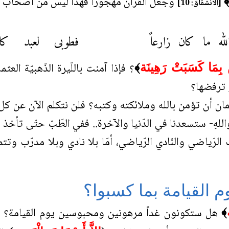
وجعل القرآن مهجوراً فهذا ليس من أصحاب الي
[الانشقاق: 10]
ه ما كان زارعاً
فطوبى لعبد كا
؟ فإذا آمنت باللّيرة الذّهبيّة العث
 بِمَا كَسَبَتْ رَهِينَة
﴾
 ترفضها؟
ان أن تؤمن بالله وملائكته وكتبه؟ فلن نتكلم الآن عن كل 
واللهِ- ستسعدنا في الدّنيا والآخرة.. ففي الطّبّ حتّى تأخ
ّرب الرّياضي والنّادي الرّياضي، أمّا بلا نادي وبلا مدرّ
م القيامة بما كسبوا؟
هل ستكونون غداً مرهونين ومحبوسين يوم القيامة؟ ف
﴾