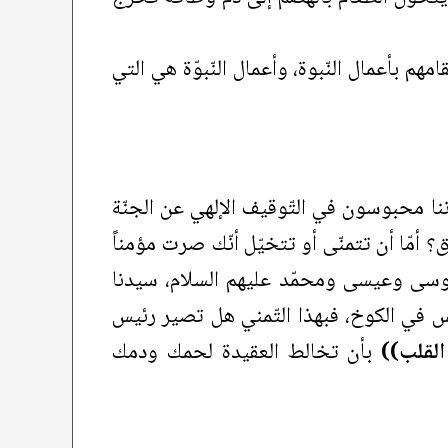
قامهم بأعمال النّبوة، وأعمال النّبوّة هي التي
نا محبوسون في التّوقيف الإلهي عن الجنّة
ق؟ أمّا أن تتمنّى أو تتخيّل أنّك صرت مؤمناً
موسى وعيسى ومحمّد عليهم السلام، سيدنا
 في الكوخ، فبهذا التّمني هل تصير رئيس
القلب))
بأن تخالط العقيدة لحمك ودمك