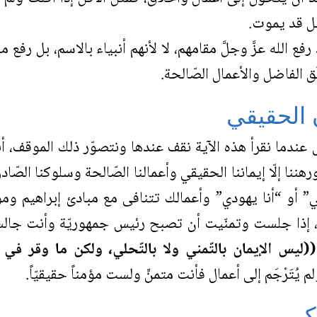
بل قد يموت.
رفع الله عزَّ وجلَّ مقامهم، لا لأنهم أنبياء بالاسم، بل رفع م
 الفاضل والأعمال الصّالحة.
ن الحقيقي
عندما نقرأ هذه الآية نقف عندها ونتصوّر ذلك الموقف، أن
رهننا إلّا إيماننا الحقيقي وأعمالنا الصّالحة وسلوكنا الصّاد
ي” أو “أنا يهودي” وأعمالك تتنافى مع مبادئ إبراهيم و
 إذا جلست وتمنّيت أن تصبح رئيس جمهوريّة وأنت جالس
((ليس الإيمان بالتّمني ولا بالتّحلي، ولكن ما وقر في 
 يُتَرْجَم إلى أعمال فأنت متمنٍّ ولست مؤمناً حقيقيّاً.
كريم