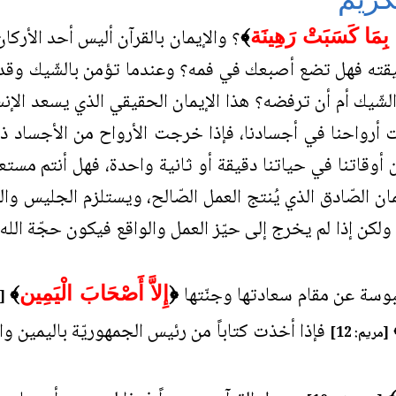
؟ والإيمان بالقرآن أليس أحد الأركان
بِمَا كَسَبَتْ رَهِينَة
﴾
يقته فهل تضع أصبعك في فمه؟ وعندما تؤمن بالشّيك وقد ق
ّيك أم أن ترفضه؟ هذا الإيمان الحقيقي الذي يسعد الإنس
ت أرواحنا في أجسادنا، فإذا خرجت الأرواح من الأجساد ذ
يّع من أوقاتنا في حياتنا دقيقة أو ثانية واحدة، فهل أنتم مس
ن الصّادق الذي يُنتج العمل الصّالح، ويستلزم الجليس والرّ
ولكن إذا لم يخرج إلى حيّز العمل والواقع فيكون حجّة الل
سة عن مقام سعادتها وجنّتها
﴿
إِلاَّ أَصْحَابَ الْيَمِين
﴾
[ا
فإذا أخذت كتاباً من رئيس الجمهوريّة باليمين وا
[مريم: 12]