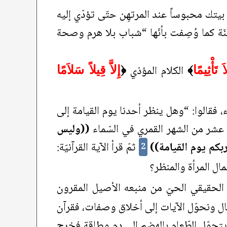
يتك محبوساً عند المرتهِن حتّى تؤدّي إليه
جنّة كما وُصِفت بأنّها “شباب بلا هرم وصحة
الكلام المؤذي
َ تَأْثِيمًا
﴾
﴿
إِلاَّ قِيلاً سَلاَمًا
 فقالوا: “وهل ينظر أحدنا يوم القيامة إلى
ع عشر من الشهر القمري في السّماء
((وليس
بكم يوم القيامة))
ثمّ قرأ الآية القرآنيّة:
2
ل المرأة والمنظر؟
ها الحقيقي الحيّ من منبعه الأصيل المقرون
أعمال ونحوّل الآيات إلى أخلاق وصفات، فقرآن
يتحوّل الطّعام بالهضم إلى دم وطاقة فخرج