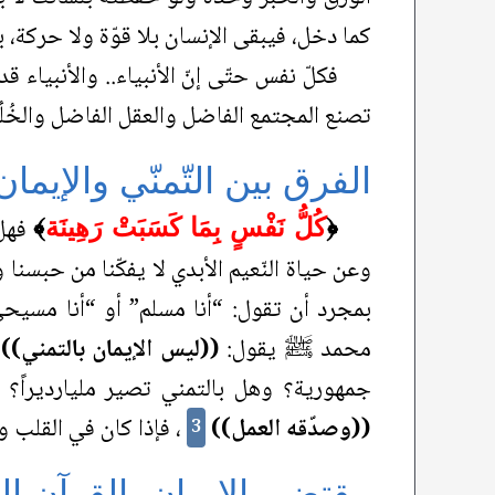
كما دخل، فيبقى الإنسان بلا قوّة ولا حركة، 
فكلّ نفس حتّى إنّ الأنبياء.. والأنبياء قد 
تصنع المجتمع الفاضل والعقل الفاضل والخُلُق
الفرق بين التّمنّي والإيما
فهل 
﴿
كُلُّ نَفْسٍ بِمَا كَسَبَتْ رَهِينَة
﴾
وعن حياة النّعيم الأبدي لا يفكّنا من حبسنا و
بمجرد أن تقول: “أنا مسلم” أو “أنا مسيح
محمد ﷺ يقول:
((ليس الإيمان بالتمني))
،
جمهورية؟ وهل بالتمني تصير مليارديراً؟
((وصدّقه العمل))
، فإذا كان في القلب ولم
3
مقتضى الإيمان بالقرآن ال