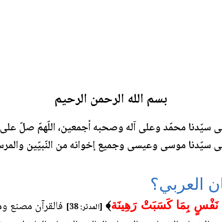
بسم الله الرحمن الرحيم
 على سيّدنا محمّد وعلى آله وصحبه أجمعين، اللّهمّ صلّ على
ى سيّدنا موسى وعيسى وجميع إخوانه من النّبيّين والمرس
ان العربي؟
فالقرآن مصنع ومد
 نَفْسٍ بِمَا كَسَبَتْ رَهِينَة
﴾
[المدثر: 38]