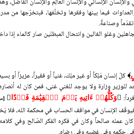
ي والإنسان الإنساني والإنسان العالِم والإنسان الفاضل، وهذ
قها والعداوات فيما بينها وفقرها وتخلّفها، فبتخرّجها من
تقدّماً وصناعةً.
جاهلين وغلو الغالين وانتحال المبطلين صار كالماء إذا دا
كلّ إنسان مَلِكاً أو غير ملِك، غنياً أو فقيراً، عزيزاً أو بس
ٍ
﴾
وجد للوزير وزارة ولا يوجد للغني غنى، فمن كان له أن
رداً:
﴿
وَكُلُّهُمۡ ءَاتِيهِ يَوۡمَ ٱلۡقِيَٰمَةِ فَرۡدًا
﴾
[مري
وقَف الإنسان في مواقف الحساب في محكمة الله، فلا يَخ
كان عمله صالحاً وكان في فكره الفكر الصّالح وفي كلامه
 وفي حكمه وفي غضبه وفي رضاه.