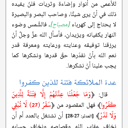
للأعمى من أنوار وإضاءة وثريات فلنْ يفيده
ذلك في أنْ يرى شيئًا، وصاحب البصر والبصيرة
لا يحتاج إلى كهرباء
[مصباح]
، فالشَّمس وضوء
النهار يكفيانه ويزيدان، فأسأل الله عزَّ وجلَّ أنْ
يرزقنا توفيقه وعنايته ورعايته ومعرفة قدر
نعم الله بأنْ نقدّرها حقّ قدرها ونشكرها كما
يجب علينا أنْ نشكرها.
عدة الملائكة فتنة للذين كفروا
﴿
وَمَا جَعَلْنَا عِدَّتَهُمْ إِلَّا فِتْنَةً لِلَّذِينَ
قال:
كَفَرُوا
﴾
﴿
سَقَرُ (27) لَا تُبْقِي
فهل المقصود من
وَلَا تَذَرُ
﴾
أن نشتغل بالعدد أم أن
[المدثر: 27-28]
نخاف عقاب الله وقصاصه ونخاف حسابه