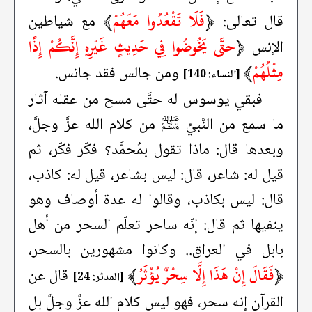
﴿
فَلَا تَقْعُدُوا مَعَهُمْ
﴾
قال تعالى:
مع شياطين
﴿
حتَّى يَخُوضُوا فِي حَدِيثٍ غَيْرِهِ إِنَّكُمْ إِذًا
الإنس
مِثْلُهُمْ
﴾
ومن جالس فقد جانس.
[النساء: 140]
فبقي يوسوس له حتَّى مسح من عقله آثار
ما سمع من النَّبيِّ ﷺ من كلام الله عزَّ وجلَّ،
وبعدها قال: ماذا تقول بمُحمَّد؟ فكّر فكّر، ثم
قيل له: شاعر، قال: ليس بشاعر، قيل له: كاذب،
قال: ليس بكاذب، وقالوا له عدة أوصاف وهو
ينفيها ثم قال: إنّه ساحر تعلّم السحر من أهل
بابل في العراق.. وكانوا مشهورين بالسحر،
﴿
فَقَالَ إِنْ هَذَا إِلَّا سِحْرٌ يُؤْثَرُ
﴾
قال عن
[المدثر: 24]
القرآن إنه سحر، فهو ليس كلام الله عزَّ وجلَّ بل