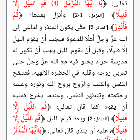
﴿
يَا أَيُّهَا الْمُزَّمِّلُ (1) قُمِ اللَّيْلَ إِلَّا
تعالى:
قَلِيلًا
﴾
﴿
قُمْ
وأنزل بعدها:
[المزمل: 1-2]
فَأَنْذِرْ
﴾
حتَّى يكون المنذر والداعي إلى
[المدثر: 2]
الله عزَّ وجلَّ أهلًا للدعوة فيجب أنْ يقوم الليل
إلَّا قليلًا، وقبل أنْ يقوم الليل يجب أنْ تكون له
مدرسة حراء يخلو فيه مع الله عزَّ وجلَّ حتى
تتربى روحه وقلبه في الحضرة الإلهية، فتتلقح
النّفس والقلب والرّوح بروح الله ونوره وعلمه
وحكمته وتتطهر النفس، وعندما يخرج فعليه
﴿
قُمِ اللَّيْلَ إِلَّا
أن يقوم كما قال تعالى:
قَلِيلًا
﴾
﴿
قُمِ اللَّيْلَ إِلَّا
وبعد قيام الليل
[المزمل: 2]
قَلِيلًا
﴾
﴿
يَاأَيُّهَا الْمُدَّثِّرُ
، عليه أن ينذر، قال تعالى: