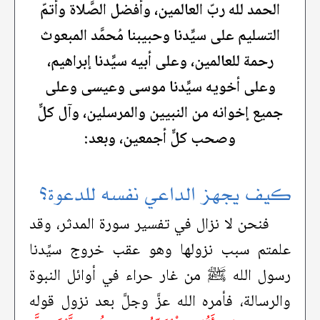
الحمد لله ربّ العالمين، وأفضل الصَّلاة وأتمّ
التسليم على سيِّدنا وحبيبنا مُحمَّد المبعوث
رحمة للعالمين، وعلى أبيه سيِّدنا إبراهيم،
وعلى أخويه سيِّدنا موسى وعيسى وعلى
جميع إخوانه من النبيين والمرسلين، وآل كلٍّ
وصحب كلٍّ أجمعين، وبعد:
كيف يجهز الداعي نفسه للدعوة؟
فنحن لا نزال في تفسير سورة المدثر، وقد
علمتم سبب نزولها وهو عقب خروج سيِّدنا
رسول الله ﷺ من غار حراء في أوائل النبوة
والرسالة، فأمره الله عزَّ وجلَّ بعد نزول قوله