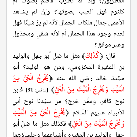
المطربون؟ وإذا لم يطرب الأصم بصوت أم
كلثوم فهل العيب بصوتها؟ وإنْ لم يشاهد
الأعمى جمال ملكات الجمال لأنَّه لم يرَ شيئًا فهل
لعدم وجود هذا الجمال أم لأنَّه شقي ومخذول
وغير موفق؟
﴿
كَذَلِكَ
﴾
قال:
مثل ما ضل أبو جهل والوليد
بن المغيرة المخزومي، ومن هو الوليد؟ أبو
﴿
يُخْرِجُ الْحَيَّ مِنَ
سيِّدنا خالد رضي الله عنه
الْمَيِّتِ وَيُخْرِجُ الْمَيِّتَ مِنَ الْحَيِّ
﴾
فابن
[يونس: 31]
نوح كافر، وممَّن خرج؟ من سيِّدنا نوح أبي
﴿
يُخْرِجُ الْحَيَّ مِنَ الْمَيِّتِ
الأنبياء عليهم السَّلام
وَيُخْرِجُ الْمَيِّتَ مِنَ الْحَيِّ
﴾
فكذلك مثل ما ضلّ أبو
جهل والوليد بن المغيرة وأشياعهما وجلساؤهما