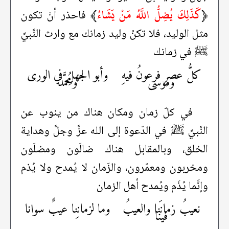
﴿
كَذَلِكَ يُضِلُّ اللَّهُ مَنْ يَشَاءُ
﴾
فاحذر أنْ تكون
مثل الوليد، فلا تكنْ وليد زمانك مع وارث النَّبيِّ
ﷺ في زمانك
كلُّ عصرٍ فرعونُ فيهِ
وأبو الجهلِ في الورى
وموسى
ومُحمَّد
في كلّ زمان ومكان هناك من ينوب عن
النَّبيِّ ﷺ في الدّعوة إلى الله عزَّ وجلَّ وهداية
الخلق، وبالمقابل هناك ضالّون ومضلّون
ومخربون ومعمّرون، والزّمان لا يُمدح ولا يُذم
وإنَّما يُذَم ويُمدح أهل الزمان
نعيبُ زمانَنا والعيبُ
وما لزمانِنا عيبٌ سوانا
فينا