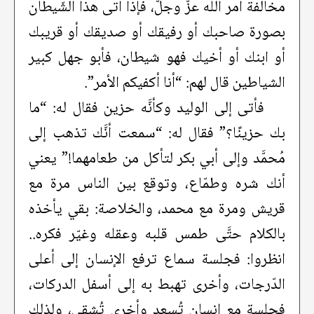
مخالفة أمر الله عزَّ وجلَّ، فإذا أتى هذا الشّيطان
بصورة صاحبك أو رفيقك أو صديقك أو قريبك
أو ابنك أو أخيك فهو شيطان، فأبو جهل كبير
الشياطين قال لهم: “أنا أكفيكم الأمر”.
فأتى إلى الوليد وكأنَّه حزين فقال له: “ما
بك حزينًا؟” فقال له: “سمعت أنَّك تذهب إلى
مُحمَّد وإلى أبي بكر لتأكل من طعامهما!” يعني
أنك شره وطمّاع، وتوقع بين الناس مرة مع
قريش ومرة مع محمد، والخلاصة: بقي يأخذه
بالكلام حتَّى طمس قلبه وعقله وغيّر فكره..
انظروا: فجلسة سماع ترفع الإنسان إلى أعلى
الدّرجات، وأخرى تهبط به إلى أسفل الدركات،
فجلسة مع إنسان تُسعد وأخرى تُشقي، ولذلك