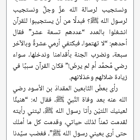
ونستجيب لرسالة الله عزَّ وجلَّ ونستجيب
لرسول الله ﷺ؟ فبدلًا من أنْ يستجيبوا للقرآن
انشغلوا بالعدد “عددهم تسعة عشر” فقال
أحدهم: “لا تهتموا، فبكتفي أرمي عشرةً وبالآخر
سبعة، ونضرب الجنة بأقدامنا وندخلها، سواء
رضي مُحمَّد أم لم يرضَ!” فكان القرآن سببًا في
زيادة ضلالهم وخذلانهم.
رأى بعضُ التّابعين المقدادَ بن الأسود رضي
الله عنه بعد وفاة النَّبيِّ ﷺ، فقال له: “هنيئًا
لعينيك اللتيْن رأتا رسول الله ﷺ، ليتني رأيته
لقدمت ثمناً لذلك حياتي، وقدمت كل ما أملك
حتى أرى بعيني رسول الله ﷺ”، فغضب سيِّدنا