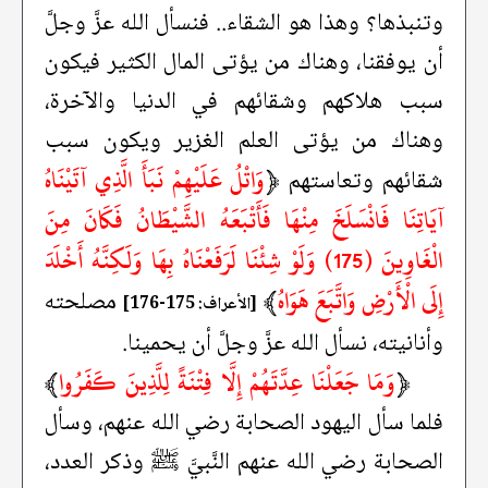
وتنبذها؟ وهذا هو الشقاء.. فنسأل الله عزَّ وجلَّ
أن يوفقنا، وهناك من يؤتى المال الكثير فيكون
سبب هلاكهم وشقائهم في الدنيا والآخرة،
وهناك من يؤتى العلم الغزير ويكون سبب
﴿
وَاتْلُ عَلَيْهِمْ نَبَأَ الَّذِي آتَيْنَاهُ
شقائهم وتعاستهم
آيَاتِنَا فَانْسَلَخَ مِنْهَا فَأَتْبَعَهُ الشَّيْطَانُ فَكَانَ مِنَ
الْغَاوِينَ (175) وَلَوْ شِئْنَا لَرَفَعْنَاهُ بِهَا وَلَكِنَّهُ أَخْلَدَ
إِلَى الْأَرْضِ وَاتَّبَعَ هَوَاهُ
﴾
مصلحته
[الأعراف: 175-176]
وأنانيته، نسأل الله عزَّ وجلَّ أن يحمينا.
﴿
وَمَا جَعَلْنَا عِدَّتَهُمْ إِلَّا فِتْنَةً لِلَّذِينَ كَفَرُوا
﴾
فلما سأل اليهود الصحابة رضي الله عنهم، وسأل
الصحابة رضي الله عنهم النَّبيَّ ﷺ وذكر العدد،