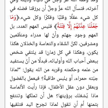
آخرته، فنسأل الله عزَّ وجلَّ أن يرزقنا فضله في
﴿
وَمَا
كل شيء عقلًا وقلبًا وفكرًا وكل شيء.
جَعَلْنَا عِدَّتَهُمْ إِلَّا فِتْنَةً
﴾
فليس المهم العدد، بل
المهم وجود جهنّم وأنّ لها مدراء ومنظّمين
ومشرفين، لكنَّ الشّقاء والتعاسة والخذلان هكذا
يكون، وهكذا في كل زمان! قد يلتقي شخص
ببعض أحباب الله وأوليائه، فبدلًا من أنْ يستفيد
من علمه وحكمته وقربه من الله يقول: “لماذا
جبّته حمراء، أو يلبس طاقيةً؟ فيعمل بالفضول
وبعقل دون عقل الأطفال، فإذا رأيت الألماسة
ماذا يُشغلك برؤيتها؟ هل أن تملكها وتنتفع
بثمنها أم أن تقول لماذا تجرح اليد فتلقيها