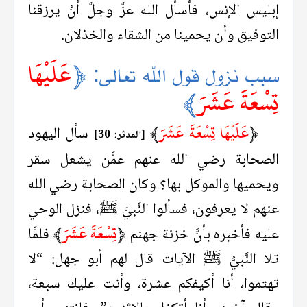
إبليس الإنس، فأسأل الله عزَّ وجلَّ أنْ يرزقنا
التوفيق وأن يحمينا من الشقاء والخذلان.
﴿
عَلَيْهَا
سبب نزول قول الله تعالى:
تِسْعَةَ عَشَرَ
﴾
﴿
عَلَيْهَا تِسْعَةَ عَشَرَ
﴾
سأل اليهود
[المدثر: 30]
الصحابة رضي الله عنهم عمَّن يشعل سقر
ويحميها والموكل بها؟ وكان الصحابة رضي الله
عنهم لا يعرفون، فسألوا النَّبيَّ ﷺ، فنزل الوحي
﴿
تِسْعَةَ عَشَرَ
﴾
عليه فأخبره بأنَّ خزنة جهنم
فلمَّا
تلا النَّبيُّ ﷺ الآيات قال لهم أبو جهل: “لا
تهتموا، أنا أكيفكم عشرة، وأنت عليك سبعة،