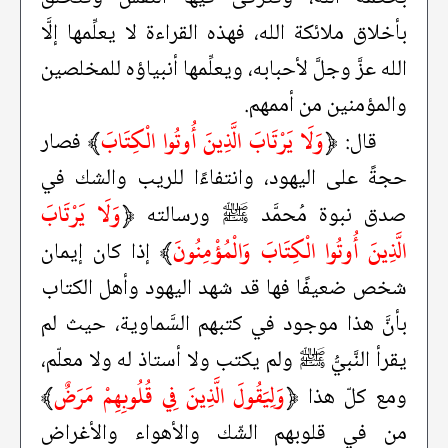
بأخلاق ملائكة الله، فهذه القراءة لا يعلِّمها إلَّا
الله عزَّ وجلَّ لأحبابه، ويعلِّمها أنبياؤه للمخلصين
والمؤمنين من أممهم.
﴿
وَلَا يَرْتَابَ الَّذِينَ أُوتُوا الْكِتَابَ
﴾
قال:
فصار
حجةً على اليهود، وانتفاءًا للريب والشك في
﴿
وَلَا يَرْتَابَ
صدق نبوة مُحمَّد ﷺ ورسالته
الَّذِينَ أُوتُوا الْكِتَابَ وَالْمُؤْمِنُونَ
﴾
إذا كان إيمان
شخص ضعيفًا فها قد شهد اليهود وأهل الكتاب
بأنَّ هذا موجود في كتبهم السَّماوية، حيث لم
يقرأ النَّبيُّ ﷺ ولم يكتب ولا أستاذ له ولا معلّم،
﴿
وَلِيَقُولَ الَّذِينَ فِي قُلُوبِهِمْ مَرَضٌ
﴾
ومع كلّ هذا
من في قلوبهم الشّك والأهواء والأغراض