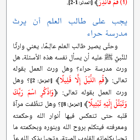
(1) قُمْ فَأَنْذِرْ
﴾
.
[المدثر: 1-2]
يجب على طالب العلم أن يرث
مدرسة حراء
وحتَّى يصير طالب العلم عالِـمًا، يعني وارثًا
للنَّبيِّ ﷺ عليه أن يسأل نفسه هذه الأسئلة، هل
ورث مدرسة حراء؟ وهل ورث العمل بقوله
﴿
قُمِ اللَّيْلَ إِلَّا قَلِيلًا
﴾
تعالى:
؟ وهل
[المزمل: 2]
﴿
وَاذْكُرِ اسْمَ رَبِّكَ
ورث العمل بقوله تعالى:
وَتَبَتَّلْ إِلَيْهِ تَبْتِيلًا
﴾
؟ وهل تنظّفت مرآة
[المزمل: 8]
قلبه حتى تنعكس فيها أنوار الله وحكمته
ومعرفته فيتكلم بروح الله وبنوره وبحكمته ما
تحيا بكلماته القلوب الميتة، وتحيا بذكر الله عزَّ