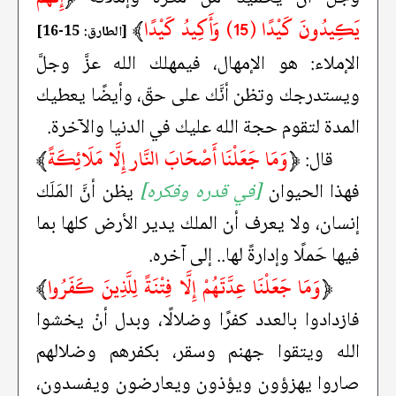
يَكِيدُونَ كَيْدًا (15) وَأَكِيدُ كَيْدًا
﴾
[الطارق: 15-16]
الإملاء: هو الإمهال، فيمهلك الله عزَّ وجلَّ
ويستدرجك وتظن أنَّك على حقّ، وأيضًا يعطيك
المدة لتقوم حجة الله عليك في الدنيا والآخرة.
﴿
وَمَا جَعَلْنَا أَصْحَابَ النَّار إِلَّا مَلَائِكَةً
﴾
قال:
فهذا الحيوان
[في قدره وفكره]
يظن أنَّ المَلَك
إنسان، ولا يعرف أن الملك يدير الأرض كلها بما
فيها حَملًا وإدارةً لها.. إلى آخره.
﴿
وَمَا جَعَلْنَا عِدَّتَهُمْ إِلَّا فِتْنَةً لِلَّذِينَ كَفَرُوا
﴾
فازدادوا بالعدد كفرًا وضلالًا، وبدل أنْ يخشوا
الله ويتقوا جهنم وسقر، بكفرهم وضلالهم
صاروا يهزؤون ويؤذون ويعارضون ويفسدون،