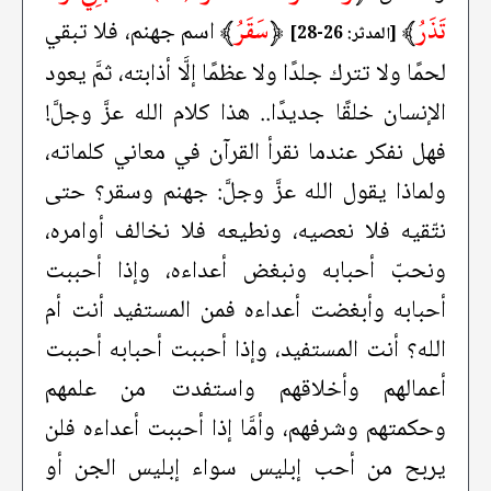
تَذَرُ
﴾
﴿
سَقَرُ
﴾
اسم جهنم، فلا تبقي
[المدثر: 26-28]
لحمًا ولا تترك جلدًا ولا عظمًا إلَّا أذابته، ثمَّ يعود
الإنسان خلقًا جديدًا.. هذا كلام الله عزَّ وجلَّ!
فهل نفكر عندما نقرأ القرآن في معاني كلماته،
ولماذا يقول الله عزَّ وجلَّ: جهنم وسقر؟ حتى
نتّقيه فلا نعصيه، ونطيعه فلا نخالف أوامره،
ونحبّ أحبابه ونبغض أعداءه، وإذا أحببت
أحبابه وأبغضت أعداءه فمن المستفيد أنت أم
الله؟ أنت المستفيد، وإذا أحببت أحبابه أحببت
أعمالهم وأخلاقهم واستفدت من علمهم
وحكمتهم وشرفهم، وأمَّا إذا أحببت أعداءه فلن
يربح من أحب إبليس سواء إبليس الجن أو