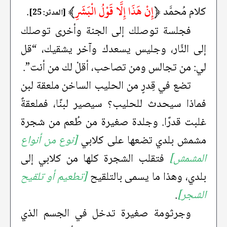
﴿
إِنْ هَذَا إِلَّا قَوْلُ الْبَشَرِ
﴾
كلام مُحمَّد
.
[المدثر: 25]
فجلسة توصلك إلى الجنة وأخرى توصلك
إلى النَّار، وجليس يسعدك وآخر يشقيك، “قل
لي: من تجالس ومن تصاحب، أقلْ لك من أنت”.
تضع في قِدرٍ من الحليب الساخن ملعقة لبن
فماذا سيحدث للحليب؟ سيصير لبنًا، فملعقةٌ
غلبت قدرًا. وجلدة صغيرة من طُعم من شجرة
مشمش بلدي تضعها على كلابي
[نوع من أنواع
المشمش]
فتقلب الشجرة كلها من كلابي إلى
بلدي، وهذا ما يسمى بالتلقيح
[تطعيم أو تلقيح
الشجر]
.
وجرثومة صغيرة تدخل في الجسم الذي