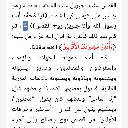
القدس سيِّدنا جبريل عليه السَّلام يخاطبه وهو
جالس على كرسي في السَّماء:
((يا مُحمَّد أنت
رسول الله وأنا جبريل روح القدس))
، ثمَّ
2
قام بعد ذلك فأنذر، ثمَّ أنزل الله عزَّ وجلَّ عليه:
﴿
وَأَنْذِرْ عَشِيرَتَكَ الْأَقْرَبِينَ
﴾
.
[الشعراء: 214]
قام أمام دعوته الجهلاء والزعماء
والمغرضون والمعاندون، وصاروا يسبّونه
ويشتمونه ويؤذونه ويصفونه بالألقاب المزرية
الكاذبة، فيقول بعضهم: “كاذب” وبعضهم قال:
“إنّه ساحر” وبعضهم كان يقول: “مجنون”،
وبعضهم يقول عن القرآن: “أساطير وخرافات
الأولين” من قصص نوح وصالح وإلى آخره،