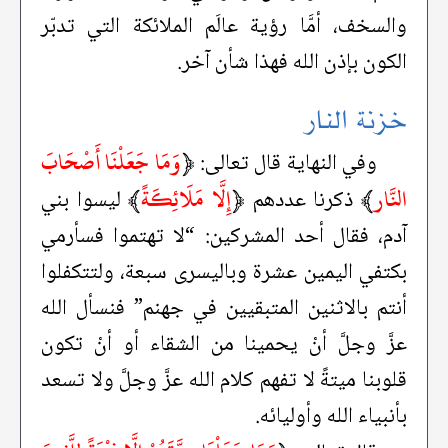
والسخف، أمَّا رؤية عالَم الملائكة التي تدبّر
الكون بإذن الله فهذا شأن آخر.
خزنة النار
﴿
وَمَا جَعَلْنَا أَصْحَابَ
وفي النهاية قال تعالى:
النَّار
﴾
﴿
إِلَّا مَلَائِكَةً
﴾
ذكرنا عددهم
ليسوا بني
آدم، فقال أحد المشركين: “لا تهتموا فسأرمي
بكتفي اليمين عشرة وباليسرى سبعة، ولتتكفلوا
أنتم بالاثنين المتبقيين في جهنم” فنسأل الله
عزَّ وجلَّ أنْ يحمينا من الشقاء أو أنْ تكون
قلوبنا ميتةً لا تفهم كلام الله عزَّ وجلَّ ولا تسعد
بأنبياء الله وأوليائه.