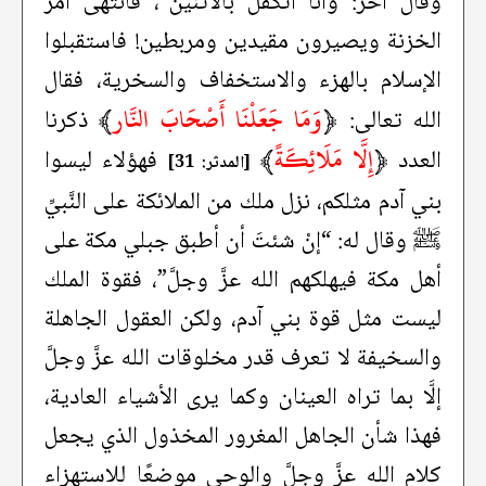
وقال آخر: وأنا أتكفل بالاثنين”، فانتهى أمر
الخزنة ويصيرون مقيدين ومربطين! فاستقبلوا
الإسلام بالهزء والاستخفاف والسخرية، فقال
﴿
وَمَا جَعَلْنَا أَصْحَابَ النَّار
﴾
الله تعالى:
ذكرنا
﴿
إِلَّا مَلَائِكَةً
﴾
العدد
فهؤلاء ليسوا
[المدثر: 31]
بني آدم مثلكم، نزل ملك من الملائكة على النَّبيِّ
ﷺ وقال له: “إنْ شئتَ أن أطبق جبلي مكة على
أهل مكة فيهلكهم الله عزَّ وجلَّ”، فقوة الملك
ليست مثل قوة بني آدم، ولكن العقول الجاهلة
والسخيفة لا تعرف قدر مخلوقات الله عزَّ وجلَّ
إلَّا بما تراه العينان وكما يرى الأشياء العادية،
فهذا شأن الجاهل المغرور المخذول الذي يجعل
كلام الله عزَّ وجلَّ والوحي موضعًا للاستهزاء