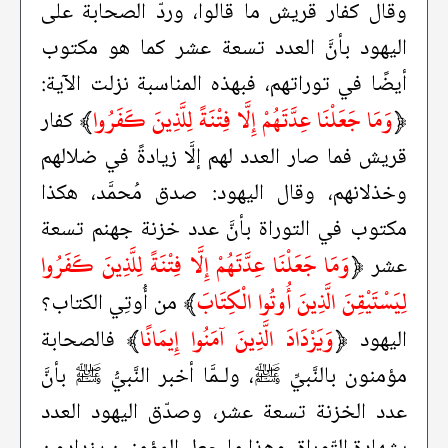
وقال كفار قريش ما قالوا، وردّ الصحابة على
اليهود بأنَّ العدد تسعة عشر كما هو مكتوب
أيضًا في توراتهم، فبهذه المناسبة نزلت الآية:
﴿
وَمَا جَعَلْنَا عِدَّتَهُمْ إِلَّا فِتْنَةً لِلَّذِينَ كَفَرُوا
﴾
كفار
قريش فما صار العدد لهم إلَّا زيادةً في ضلالهم
وخذلانهم، وقال اليهود: صدق مُحمَّد، هكذا
مكتوب في التوراة بأنَّ عدد خزنة جهنم تسعة
﴿
وَمَا جَعَلْنَا عِدَّتَهُمْ إِلَّا فِتْنَةً لِلَّذِينَ كَفَرُوا
عشر
لِيَسْتَيْقِنَ الَّذِينَ أُوتُوا الْكِتَابَ
﴾
من أُوتِي الكتاب؟
﴿
وَيَزْدَادَ الَّذِينَ آمَنُوا إِيمَانًا
﴾
اليهود
فالصحابة
مؤمنون بالنَّبيِّ ﷺ، ولـمَّا أخبر النَّبيُّ ﷺ بأنَّ
عدد الخزنة تسعة عشر، وصدّق اليهود العدد