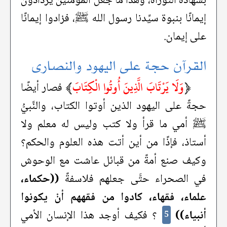
بشهادة التّوراة، وهذا ما جعل المؤمنين يزدادون
إيمانًا بنبوة سيِّدنا رسول الله ﷺ، فزادوا إيمانًا
على إيمان.
القرآن حجة على اليهود والنصارى
﴿
وَلَا يَرْتَابَ الَّذِينَ أُوتُوا الْكِتَابَ
﴾
فصار أيضًا
حجةً على اليهود الذين أوتوا الكتاب، والنَّبيُّ
ﷺ أمي ما قرأ ولا كتب وليس له معلم ولا
أستاذ، فإذًا من أين أتت هذه العلوم والحكم؟
وكيف صنع أمةً من قبائل عاشت مع الوحوش
في الصحراء حتَّى جعلهم فلاسفةً
((حكماء،
علماء، فقهاء، كادوا من فقههم أنْ يكونوا
أنبياء))
؟ فكيف أوجد هذا الإنسان الأمي
5