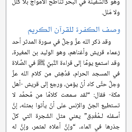
وهو كالسّفينة في البحر تناطح الأمواج بلا كَلل
ولا مَلل.
وصف الكفرة للقرآن الكريم
وقد ذكر الله عزَّ وجلَّ في سورة المدثر أحد
زعماء قريش وأغناهم، وهو الوليد بن المغيرة،
وقد استمع يومًا إلى قراءة النَّبيِّ ﷺ في الصَّلاة
في المسجد الحرام، فدُهِش من كلام الله عزَّ
وجلَّ حتَّى كاد أنْ يؤمن، ورجع إلى قريش -أهل
مكة- فقال: “لقد سمعت كلامًا من مُحمَّد لا
تستطيع الجنّ والإنس على أنْ يأتوا بمثله، إنَّ
أسفله لـمُغْدِق” يعني مثل الشّجرة التي كلّ
جذرها في الماء، “وإنَّ أعلاه لمثمر، وإنَّ له