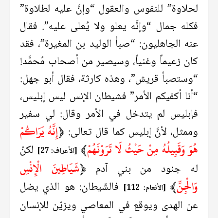
لحلاوة” للنفوس والعقول “وإنَّ عليه لطلاوة”
فكله جمال “وإنَّه يعلو ولا يُعلى عليه”. فقال
عنه الجاهليون: “صبأ الوليد بن المغيرة”، فقد
كان زعيماً وغنياً، وسيصير من أصحاب مُحمَّد!
“وستصبأ قريش”، وهذه كارثة، فقال أبو جهل:
“أنا أكفيكم الأمر” فشيطان الإنس ليس إبليس،
فإبليس لم يتدخل في الأمر وقال: لي سفير
﴿
إِنَّهُ يَرَاكُمْ
وممثل، لأنَّ إبليس كما قال تعالى:
هُوَ وَقَبِيلُهُ مِنْ حَيْثُ لَا تَرَوْنَهُمْ
﴾
لكنْ
[الأعراف: 27]
﴿
شَيَاطِينَ الْإِنْسِ
له جنود من بني آدم
وَالْجِنِّ
﴾
فالشّيطان: هو الذي يضل
[الأنعام: 112]
عن الهدى ويوقع في المعاصي ويزيّن للإنسان