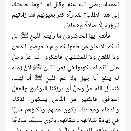
المقداد رضي الله عنه وقال له: “وما حاجتك
إلى هذا الطلب؟ لقد رآه كثر بعيونهم فما زادتهم
الرؤية إلَّا ضلالًا وشقاءً”.
فأنتم أيها الحاضرون ما رأيتم النَّبيَّ ﷺ، بل
أتاكم الإيمان من طفولتكم ولم تتعرضوا للمحن
ولا للفتن ولا للمضللين، فاشكروا الله عزَّ وجلَّ
على أنَّكم لم تكونوا في زمن النَّبيِّ ﷺ؛ لأنَّ زمنه
لم ينفع أبا جهل ولا عَمَّ النَّبيِّ ﷺ أبا لهب،
فنسأل الله عزَّ وجلَّ أن يرزقنا التوفيق والعقل
الموفَّق، فالكثير من النَّاس يملكون الذكاء
والدهاء ومع ذلك يكون عقلهم وذكاؤهم سببًا
في زيادة ضلالهم وشقائهم، وترى بسيطًا ساذجًا
وقد وفّقه الله عزَّ وجلَّ في دنياه ودينه وفي