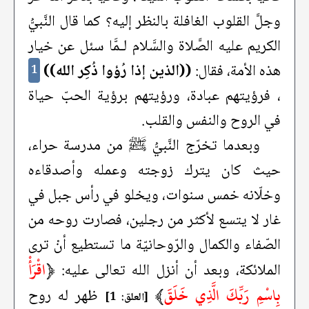
وجلَّ القلوب الغافلة بالنظر إليه؟ كما قال النَّبيُّ
الكريم عليه الصَّلاة والسَّلام لـمَّا سئل عن خيار
هذه الأمة، فقال:
((الذين إذا رُؤوا ذُكِر الله))
1
، فرؤيتهم عبادة، ورؤيتهم برؤية الحبّ حياة
في الروح والنفس والقلب.
وبعدما تخرّج النَّبيُّ ﷺ من مدرسة حراء،
حيث كان يترك زوجته وعمله وأصدقاءه
وخلّانه خمس سنوات، ويخلو في رأس جبل في
غار لا يتسع لأكثر من رجلين، فصارت روحه من
الصّفاء والكمال والرّوحانيّة ما تستطيع أنْ ترى
﴿
اقْرَأْ
الملائكة، وبعد أن أنزل الله تعالى عليه:
بِاسْمِ رَبِّكَ الَّذِي خَلَقَ
﴾
ظهر له روح
[العلق: 1]