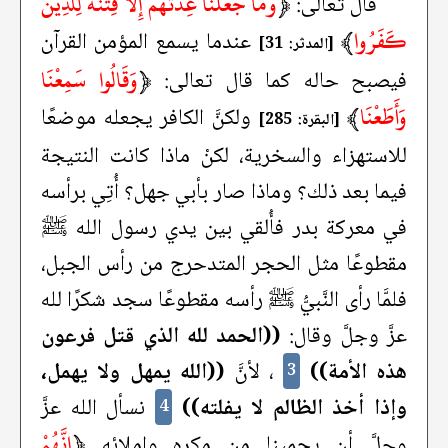
﴿
وَمَا جَعَلْنَا عِدَّتَهُمْ إِلَّا فِتْنَةً لِلَّذِينَ
قال تعالى:
كَفَرُوا
﴾
عندما يسمع المؤمن القرآن
[المدثر: 31]
﴿
وَقَالُوا سَمِعْنَا
فيصبح حاله كما قال تعالى:
وَأَطَعْنَا
﴾
ولكنَّ الكافر يجعله موضعًا
[البقرة: 285]
للاستهزاء والسخرية، لكنْ ماذا كانت النتيجة
فيما بعد ذلك؟ وماذا صار بأبي جهل؟ أُتِي برأسه
في معركة بدر فأُلقي بين يدي رسول الله ﷺ
مقطوعًا مثل الحجر المتدحرج من رأس الجبل،
فلمَّا رأى النَّبيُّ ﷺ رأسه مقطوعًا سجد شكرًا لله
عزَّ وجلَّ وقال:
((الحمد لله الذي قتل فرعون
هذه الأمة))
، لأنَّ
((الله يمهل ولا يهمل،
3
وإذا أخذ الظالم لا يفلته))
نسأل الله عزَّ
4
﴿
إِنَّهُمْ
وجلَّ أن يحمينا من مكره وإملائه