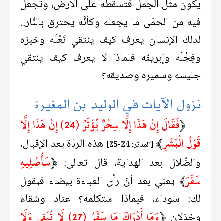
يكون مثل الجمل فتسقطه على الأرض، وتجعل
فيه من الحمّى ما يجعله وكأنَّه يحترق بالنَّار..
لذلك الإنسان يعرف كيف ينتقي نَعْلَه وخبزه
وفِجْلَه وإبريقه فلماذا لا يعرف كيف ينتقي
جليسه وسميره وصديقه؟
نزول الآيات في الوليد بن المغيرة
﴿
فَقَالَ إِنْ هَذَا إِلَّا سِحْرٌ يُؤْثَرُ (24) إِنْ هَذَا إِلَّا
قَوْلُ الْبَشَرِ
﴾
هذه الردّة بعد الإقبال،
[المدثر: 24-25]
﴿
سَأُصْلِيهِ
والضّلال بعد الهداية، قال تعالى:
سَقَرَ
﴾
يعني بعد أنْ رأى العباءة بيضاء فيقول
لك: سوداء، فبماذا ستكلمه؟ عناد وشقاء
﴿
وَمَا أَدْرَاكَ مَا سَقَرُ (27) لَا تُبْقِي وَلَا
وخذلان