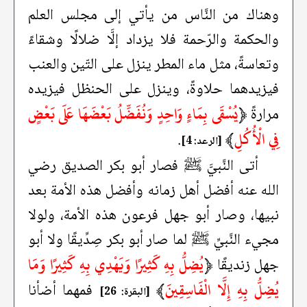
وهناك من النَّاس من يأتي إلى مجلس العلم
والحكمة والرّحمة فلا يزداد إلَّا ضلالًا وشقاءً
وتعاسةً، مثل ماء المطر ينزل على التّين والعنب
فيزيدهما حلاوةً، وينزل على الحنظل فيزيده
﴿
يُسْقَى بِمَاءٍ وَاحِدٍ وَنُفَضِّلُ بَعْضَهَا عَلَى بَعْضٍ
مرارةً
فِي الْأُكُلِ
﴾
.
[الرعد: 4]
أتى النَّبيَّ ﷺ فصار أبو بكر الصديق رضي
الله عنه أفضل أهل زمانه وأفضل هذه الأمة بعد
نبيها، وصار أبو جهل فرعون هذه الأمة، ولولا
مجيء النَّبيِّ ﷺ لما صار أبو بكر صِدِّيقًا ولا أبو
﴿
يُضِلُّ بِهِ كَثِيرًا وَيَهْدِي بِهِ كَثِيرًا وَمَا
جهل زنديقًا
يُضِلُّ بِهِ إِلَّا الْفَاسِقِينَ
﴾
فمهما أضأنا
[البقرة: 26]