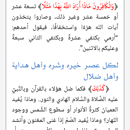
﴿
وَالْكَافِرُونَ مَاذَا أَرَادَ اللَّهُ بِهَذَا مَثَلًا
﴾
تسعة عشر
أو خمسة عشر وغير ذلك، وصاروا يتخذون
آيات الله هزءًا واستخفافًا، فيقول أحدهم:
“أرمي بكتفي عشرةً وبكتفي الثاني سبعةً
وعليكم بالاثنين”.
لكل عصر خيره وشره وأهل هداية
وأهل ضلال
﴿
كَذَلِكَ
﴾
فكما ضل هؤلاء بالقرآن وبالنَّبيِّ
عليه الصَّلاة والسَّلام الهادي والنور.. وماذا يُفيد
العميانَ كثرةُ الأنوار أو سطوع الشَّمس ووجود
النّهار؟ وماذا يُفيد الصّمّ إذا غنى المغنون وأنشد