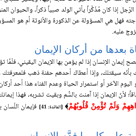
رّجل إذا كان مُذَكَّراً يأتي الولد صبياً ذكراً، والحيوان الم
ته فهل هي المسؤولة عن الذكورة والأنوثة أم هو المسؤ
زوج عليه.
اة بعدها من أركان الإيمان
صح إيمان الإنسان إذا لم يؤمن بها الإيمان اليقيني، فلَمَّ
 بأنّه سيقتلك، وإذا أعطاك أحدهم حفنة ذهب فلمعرفتك 
و اليوم الآخر أو استمرار الحياة وعدم الفناء هذا أحد أركان 
قاً؛ لأنّ الإيمان إذا آمنت بالسُّم وبقيت تشربه، فهذا إيمانك 
فإيمان اللّسان بد
َاهِهِمْ وَلَمْ تُؤْمِنْ قُلُوبُهُمْ
﴾
[المائدة: 41]
ة على كل ما قدَّم الإنسان