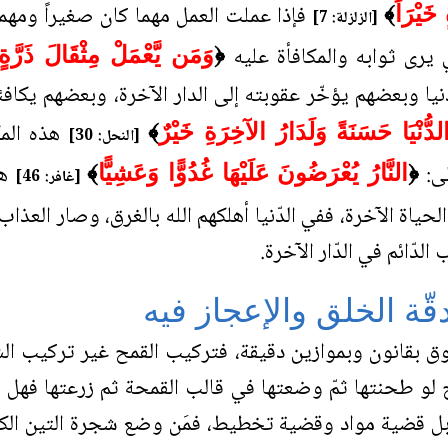
فإذا عملت العمل مهما كان صغيراً ومهما 
خَيْرَاً
﴾
[الزلزلة: 7]
يرى ثوابه والمكافأة عليه
﴿
وَمَن يَّعْمَلْ مِثْقَالَ ذَرَّةٍ 
يا وبعضهم يؤخّر عقوبته إلى الدار الآخرة، وبعضهم يكافئه
هذه المك
ُّنْيَا حَسَنَةً وَلَدَارُ الآخِرَةِ خَيْرٌ
﴾
[النحل: 30]
لى:
هذ
﴿
النَّارُ ‌يُعْرَضُونَ عَلَيْهَا غُدُوًّا وَعَشِيًّا
﴾
[غافر: 46]
حياة الآخرة، ففي الدّنيا أهلكهم الله بالغرق، وصار الع
لدّائم في الدّار الآخرة.
ّة الخلق والإعجاز فيه
ق بقانون وبموازين دقيقة، فتركيب القمح غير تركيب الش
مح لو طحنتها ثمّ وضعتها في قالب القمحة ثم زرعتها فهل ت
 بل قضية مواد وقضية تخطيط، فمَن وضع شجرة التين الكبي