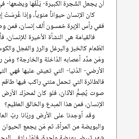
أن يجعل الشّجرة الكبيرة- يَلُفّها ويضعها- في
كان الإنسان حيواناً منوياً، وإذا غُرسَت
ففي رأس الإبرة خمسون ألف إنسان، فمن وضع هذ
فالقيامة هي النشأة الأخيرة للإنسان، فأول
الطّعام كالخبز والبرغل والرز والفجل والكوس
ومَن مدَّد أعصابه الدّاخلة والخارجة؟ ومَ
الأرضي- الدّنيا- التي تعيش عليها فهي ال
فالطائرة التي تحمل مئتي راكب فيها طاقم 
صوت يُصِمُّ الآذان، فلو كان لمحرّك الأرض
الإنسان، فمن هذا المبدع والخالق العظيم؟
وقد أوجدنا على الأرض وربّانا ربّ العا
والبويضة من المرأة، ثم مَن يجمع الحيوان 
شهر تبيض بويضة واحدة، فلمّا يلتقي الرجل