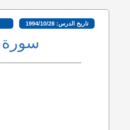
تاريخ الدرس: 1994/10/28
سورة ا