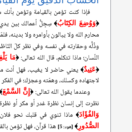
فإذا كنت تؤمن بالقيامة وتؤمن بأنك 
سِجِلُّ أعمالك بين يدي
﴿
وَوُضِعَ الكِتَابُ
﴾
محارم الله ولا يبالون بأوامره ولا بدينه، فل
وذُلُّه وحقارته في نفسه وفي نظر كلّ النّا
اللّسان؛ ماذا تتكلم، قال الله تعالى:
﴿
مَا يَلْ
يعني حاضر لا يغيب، فهل أنت مؤمن
﴿
عَتِيدٌ
﴾
لاجتهاده وكسلك، وهمّته وعجزك؛ في الفكر و
وعندما يقول الله تعالى:
﴿
إِنَّ السَّمْعَ
﴾
نظرت إلى إنسان نظرة غدر أو مكر أو نظرة
ماذا تنوي في قلبك نحو فلان، 
وَالفُؤَادَ
﴾
هذا قرآن، فهل تؤمن بالقر
الصُّدُورِ
﴾
[هود: 5]