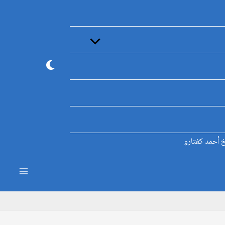
القائمة
خ أحمد كفتارو
ain
enu