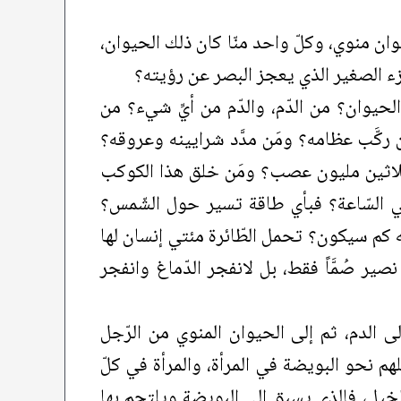
وان منوي، وكلّ واحد منّا كان ذلك الحيوان،
جزء الصغير الذي يعجز البصر عن رؤيته؟
ا الحيوان؟ من الدّم، والدّم من أيِّ شيء؟ من
ن ركَّب عظامه؟ ومَن مدَّد شرايينه وعروقه؟
ب ثلاثين مليون عصب؟ ومَن خلق هذا الكوكب
في السّاعة؟ فبأي طاقة تسير حول الشّمس؟
كم سيكون؟ تحمل الطّائرة مئتي إنسان لها
ر صُمَّاً فقط، بل لانفجر الدّماغ وانفجر
لى الدم، ثم إلى الحيوان المنوي من الرّجل
م نحو البويضة في المرأة، والمرأة في كلّ
لخيل، فالذي يسبق إلى البويضة ويلتحم بها