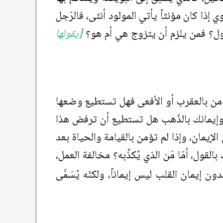
نوي إذا كان مؤنثاً يأتي المولود أنثى، فالرّجل
ول؟ فمن يلزم أن يتزوج هي أم هو؟
[يقولها
ا تؤمن بالعقرب أو الأفعى فهل تستطيع وضعها
وإيمانك بالذّهب هل تستطيع أن ترفض هذا
الإيمان، وإذا لم تؤمن بالقيامة والحياة بعد
بالقول، أمّا مَن الذي يُكذِّبه؟ مخالفة العمل،
ون إيمان القلب ليس إيماناً، ولكنّه يُسَمَّى