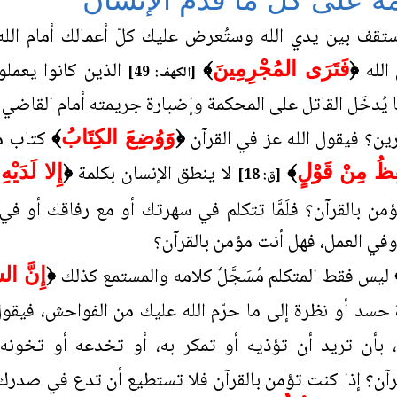
ستقف بين يدي الله وستُعرض عليك كلّ أعمالك أمام الل
 الله
الذين كانوا يعملو
﴿
فَتَرَى المُجْرِمِينَ
﴾
[الكهف: 49]
مّا يُدخَل القاتل على المحكمة وإضبارة جريمته أمام القاضي و
ظرين؟ فيقول الله عز في القرآن
كتاب ماذ
﴿
وَوُضِعَ الكِتَابُ
﴾
لا ينطق الإنسان بكلمة
فِظُ مِنْ قَوْلٍ
﴾
﴿
إِلا لَدَيْه
[ق: 18]
 بالقرآن؟ فلَمَّا تتكلم في سهرتك أو مع رفاقك أو ف
في العمل، فهل أنت مؤمن بالقرآن؟
ليس فقط المتكلم مُسَجَّلٌ كلامه والمستمع كذلك
﴿
إِنَّ الس
 حسد أو نظرة إلى ما حرّم الله عليك من الفواحش، فيقو
بأن تريد أن تؤذيه أو تمكر به، أو تخدعه أو تخونه
آن؟ إذا كنت تؤمن بالقرآن فلا تستطيع أن تدع في صدرك نيّة