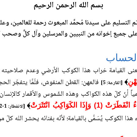
بسم الله الرحمن الرحيم
م التسليم على سيدنا مُحمَّد المبعوث رحمة للعالمين، وعل
جميع إخوانه من النبيين والمرسلين وآل كلٍّ وصحب كل
 الحساب
ى القيامة خراب هذا الكوكب الأرضي وعدم صلاحيته للحياة
فالعهن: القطن المنفوش، فلَمَّا يتفجّر الح
هْنِ
﴾
[القارعة: 5]
مياً أنّ كلّ هذه الكواكب وهذه الشّموس والأقمار كالإنسا
ْ (1) وَإِذَا الكَوَاكِبُ انْتَثَرَتْ
﴾
[الانفطار: 1-2]
 هذا الكوكب يُسَمَّى بالقيامة؛ لأنّه بفنائه يحشر الله ك