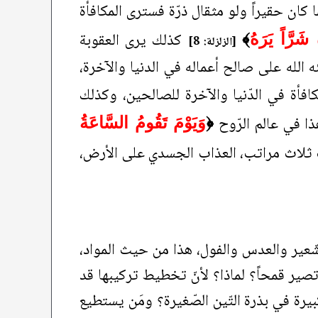
كان حقيراً ولو مثقال ذرّة فسترى المكافأة
كذلك يرى العقوبة
شَرَّاً يَرَهُ
﴾
[الزلزلة: 8]
 الله على صالح أعماله في الدنيا والآخرة،
افأة في الدّنيا والآخرة للصالحين، وكذلك
ا في عالم الرّوح
﴿
وَيَوْمَ تَقُومُ السَّاعَةُ
ذاب ثلاث مراتب، العذاب الجسدي على الأرض،
ّعير والعدس والفول، هذا من حيث المواد،
صير قمحاً؟ لماذا؟ لأنّ تخطيط تركيبها قد
رة في بذرة التّين الصّغيرة؟ ومَن يستطيع