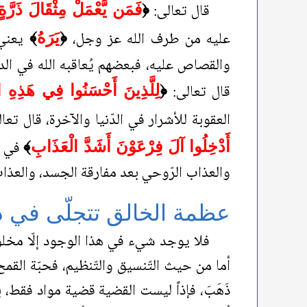
قال تعالى:
﴿
فَمَن يَّعْمَلْ مِثْقَالَ ذَرَّةٍ 
عليه من طرف الله عز وجل،
يعني 
﴿
يَرَهُ
﴾
والقصاص عليه، فبعضهم يُعاقبه الله في الدن
قال تعالى:
﴿
لِلَّذِينَ أَحْسَنُوا فِي هَذِهِ الد
العقوبة للأشرار في الدّنيا والآخرة، قال تعا
في ال
أَدْخِلُوا آلَ فِرْعَوْنَ أَشَدَّ الْعَذَابِ
﴾
والعذاب الرّوحي بعد مفارقة الجسد، والعذاب ا
عظمة الخالق تتجلّى في دق
فلا يوجد شيء في هذا الوجود إلّا مخلو
أما من حيث التّنسيق والتّنظيم، فحبّة الق
ذَهَبَ، فإذاً ليست القضية قضية مواد فقط،