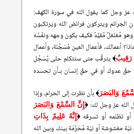
ه عز وجل كما يقول الله في سورة الكهف:
ن الجرائم ويتركون فرائض الله ويرتكبون
هو مُغلغلٌ مُقيَّدٌ فكيف يكون وجهه ونفْسُه
ا؟ أعمالك، فأعمال العين مُسَجَّلة، وأعمال
يترقَّب متى ستتكلم حتّى يُسَجِّل
ِ رَقِيبٌ
﴾
ي حقّ عدوك أو في حقّ إنسان بـأن تحسده
بأن نظرت إلى الحرام، وإذا
َّمْعَ وَالبَصَرَ
﴾
ل الله عز وجل لك:
﴿
إِنَّ السَّمْعَ وَالبَصَرَ
 أو تظلمه أو تسرقه
﴿
إِنَّهُ عَلِيمٌ بِذَاتِ
 مغشوشة أو نيّة مُحَرَّمَة بينك وبين الله