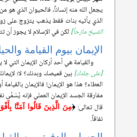
يجعل الله منه إنساناً، فالحيوان الذي هو من ال
الذي يأتيه بنات فقط يذهب يتزوج على زوج
الشيخ مازحاً]
لكن في الإسلام لا يجوز أن تت
الإيمان بيوم القيامة والحي
والقيامة هي أحد أركان الإيمان التي لا ي
[على جلدك]
بين قميصك وبدنك؟ لا؛ لإيمانك
العطاء؟ هذا هو الإيمان! فالإيمان بالقيامة أ
مفارقة الجسد الإيمان العملي فإنه يُسَمَّى نفا
قال تعالى:
﴿
مِنَ الَّذِينَ قَالُوا آمَنَّا بِأَفْو
نفاقاً.
الحساب الدقيق يوم القيام