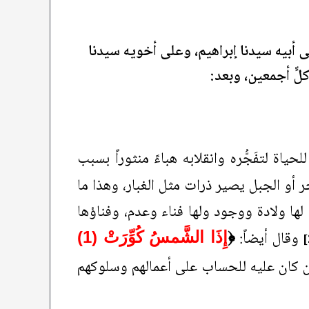
ى أبيه سيدنا إبراهيم، وعلى أخويه سيدنا
ٍّ أجمعين، وبعد:
 لتفَجُّره وانقلابه هباءً منثوراً بسبب
جر أو الجبل يصير ذرات مثل الغبار، وهذا ما
ن لها ولادة ووجود ولها فناء وعدم، وفناؤها
وقال أيضاً:
﴿
إِذَا الشَّمسُ كُوِّرَتْ (1)
لّ من كان عليه للحساب على أعمالهم وسلوكهم