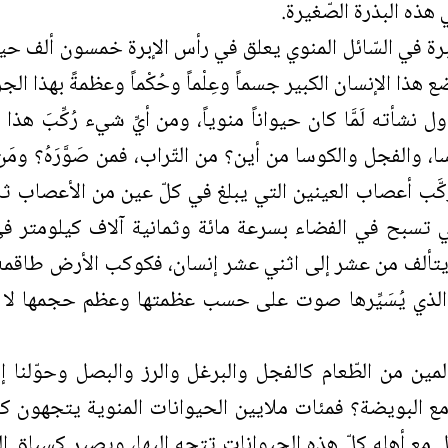
 هذه البذرة الصّغيرة.
ْ إبرة في السّائل المنوي يعلق في رأس الإبرة خمسون ألف حي
ا الإنسان الكبير جسماً وعِلْماً وحُكْماً وعظمةً بهذا ال
 نشأته لَمَّا كان حيواناً منوياً، ومن أيِّ شيء رُكِّبَ هذ
ا، والفجل والكوسا من أين؟ من التّراب، فمن صَوَّرَهُ؟ ومَ
ن ركَّب أعصاب العينين التي يبلغ في كلّ عين من الأعصا
تي تسبح في الفضاء بسرعة مائة وثمانية آلاف كيلومتر 
يتألف من عشر إلى اثني عشر إنسان، فكوكب الأرض طاقمه 
 الذي يُسَيِّرها صوت على حسب عظمتها وعظم حجمها لا نصي
لمين من الطّعام كالفجل والبرغل والرز والبصل وحوّلنا إ
مع البويضة؟ فمئات ملايين الحيوانات المنوية يتجهون كله
 مع أهله كلّ هذه الحيوانات تتجه إليها، ويصير كسباق ا