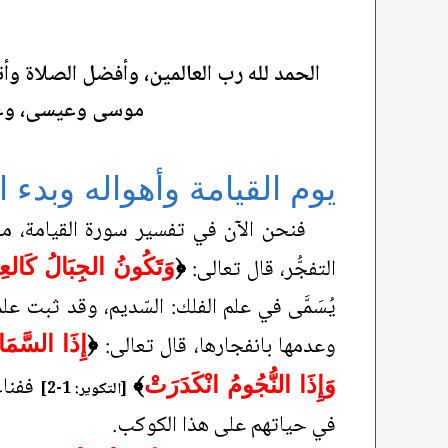
الحمد لله رب العالمين، وأفضل الصلاة وأت
موسى وعيسى، وعلى 
يوم القيامة وأهواله وبدء
فنحن الآن في تفسير سورة القيامة، معن
التفجُّر، قال تعالى:
﴿
وَتَكُونُ الجِبَالُ كَالعِ
يُسَمَّى في علم الفلك: السّديم، وقد ثبت عل
وعدمها بانفجارها، قال تعالى:
﴿
إِذَا السَّمَاءُ انْفَطَرَت
ففناء
وَإِذَا النُّجُومُ انْكَدَرَتْ
﴾
[التكوير: 1-2]
في حياتهم على هذا الكوكب.