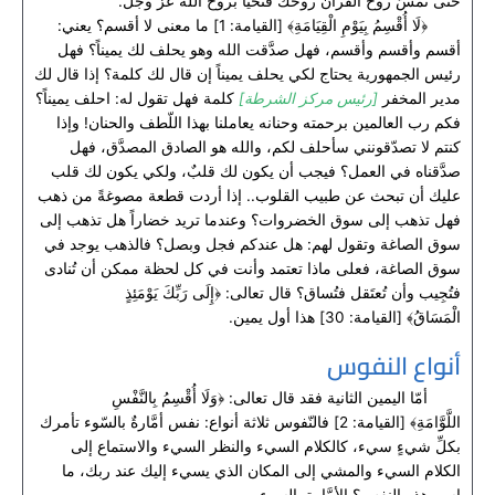
حتى تمسَّ روحُ القرآن روحَك فتحيا بروح الله عز وجل.
﴿لَا أُقْسِمُ بِيَوْمِ الْقِيَامَةِ﴾ [القيامة: 1] ما معنى لا أقسم؟ يعني:
أقسم وأقسم وأقسم، فهل صدَّقت الله وهو يحلف لك يميناً؟ فهل
رئيس الجمهورية يحتاج لكي يحلف يميناً إن قال لك كلمة؟ إذا قال لك
مدير المخفر
[رئيس مركز الشرطة]
كلمة فهل تقول له: احلف يميناً؟
فكم رب العالمين برحمته وحنانه يعاملنا بهذا اللّطف والحنان! وإذا
كنتم لا تصدّقونني سأحلف لكم، والله هو الصادق المصدَّق، فهل
صدَّقناه في العمل؟ فيجب أن يكون لك قلبٌ، ولكي يكون لك قلب
عليك أن تبحث عن طبيب القلوب.. إذا أردت قطعة مصوغةً من ذهب
فهل تذهب إلى سوق الخضروات؟ وعندما تريد خضاراً هل تذهب إلى
سوق الصاغة وتقول لهم: هل عندكم فجل وبصل؟ فالذهب يوجد في
سوق الصاغة، فعلى ماذا تعتمد وأنت في كل لحظة ممكن أن تُنادى
فتُجِيب وأن تُعتَقل فتُساق؟ قال تعالى: ﴿إِلَى رَبِّكَ يَوْمَئِذٍ
الْمَسَاقُ﴾ [القيامة: 30] هذا أول يمين.
أنواع النفوس
أمّا اليمين الثانية فقد قال تعالى: ﴿وَلَا أُقْسِمُ بِالنَّفْسِ
اللَّوَّامَةِ﴾ [القيامة: 2] فالنّفوس ثلاثة أنواع: نفس أمَّارةٌ بالسّوء تأمرك
بكلِّ شيءٍ سيء، كالكلام السيء والنظر السيء والاستماع إلى
الكلام السيء والمشي إلى المكان الذي يسيء إليك عند ربك، ما