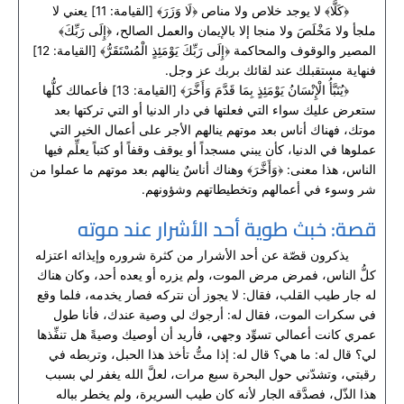
﴿كَلَّا﴾ لا يوجد خلاص ولا مناص ﴿لَا وَزَرَ﴾ [القيامة: 11] يعني لا
ملجأ ولا مَخْلَصَ ولا منجا إلا بالإيمان والعمل الصالح، ﴿إِلَى رَبِّكَ﴾
المصير والوقوف والمحاكمة ﴿إِلَى رَبِّكَ يَوْمَئِذٍ الْمُسْتَقَرُّ﴾ [القيامة: 12]
فنهاية مستقبلك عند لقائك بربك عز وجل.
﴿يُنَبَّأُ الْإِنْسَانُ يَوْمَئِذٍ بِمَا قَدَّمَ وَأَخَّرَ﴾ [القيامة: 13] فأعمالك كلُّها
ستعرض عليك سواء التي فعلتها في دار الدنيا أو التي تركتها بعد
موتك، فهناك أناس بعد موتهم ينالهم الأجر على أعمال الخير التي
عملوها في الدنيا، كأن يبني مسجداً أو يوقف وقفاً أو كتباً يعلِّم فيها
الناس، هذا معنى: ﴿وَأَخَّرَ﴾ وهناك أناسٌ ينالهم بعد موتهم ما عملوا من
شر وسوء في أعمالهم وتخطيطاتهم وشؤونهم.
قصة: خبث طوية أحد الأشرار عند موته
يذكرون قصّة عن أحد الأشرار من كثرة شروره وإيذائه اعتزله
كلُّ الناس، فمرض مرض الموت، ولم يزره أو يعده أحد، وكان هناك
له جار طيب القلب، فقال: لا يجوز أن نتركه فصار يخدمه، فلما وقع
في سكرات الموت، فقال له: أرجوك لي وصية عندك، فأنا طول
عمري كانت أعمالي تسوِّد وجهي، فأريد أن أوصيك وصيةً هل تنفِّذها
لي؟ قال له: ما هي؟ قال له: إذا متُّ تأخذ هذا الحبل، وتربطه في
رقبتي، وتشدّني حول البحرة سبع مرات، لعلَّ الله يغفر لي بسبب
هذا الذّل، فصدَّقه الجار لأنه كان طيب السريرة، ولم يخطر بباله