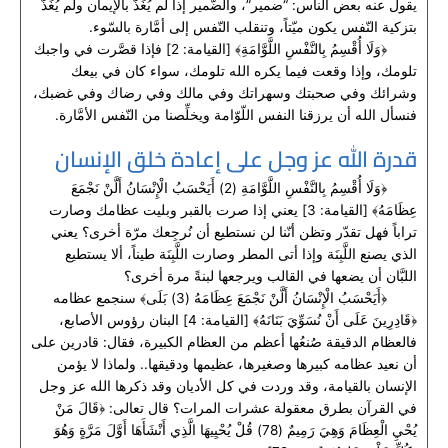
يقول عنه بعض الناس: “ضمير”، والضّمير إذا لم يُغَذَّ بالإيمان ولم يُغَذَّ
بتزكية النّفس يكون ميّتاً، وتنقلب النّفس إلى أمَّارة بالسّوء.
﴿وَلَا أُقْسِمُ بِالنَّفْسِ اللَّوَّامَةِ﴾ [القيامة: 2] فإذا قصَّرت في واجبك
تلومك، وإذا وقعت فيما يكره الله تلومك، سواء كان في بيعك
وشرائك وفي صحبتك وسهراتك وفي مالك وفي رضاك وفي غضبك،
فنسأل الله أن يرزقنا النفس اللّوّامة ويخلِّصنا من النّفس الأمَّارة.
قدرة الله عز وجل على إعادة خلق الإنسان
﴿وَلَا أُقْسِمُ بِالنَّفْسِ اللَّوَّامَةِ (2) أَيَحْسَبُ الْإِنْسَانُ أَلَّنْ نَجْمَعَ
عِظَامَهُ﴾ [القيامة: 3] يعني إذا صرت بالقبر وبليت عظامك وصارت
تراباً فهل تقدّر وتظن أنّنا لن نستطيع أن نُرجِعك مرّة أخرى؟ يعني
الذي يصنع اللَّبِنَة وإذا أتى المطر وصارت اللَّبِنَة طيناً، ألا يستطيع
اللبَّان أن يضعها في القالب ويرجعها لبنةً مرة أخرى؟
﴿أَيَحْسَبُ الْإِنْسَانُ أَلَّنْ نَجْمَعَ عِظَامَهُ (3) بَلَى﴾ سنجمع عظامه
﴿قَادِرِينَ عَلَى أَنْ نُسَوِّيَ بَنَانَهُ﴾ [القيامة: 4] البنان رؤوس الأصابع،
فالعظام الدقيقة صُنعُها أعظم من العظام الكبيرة، فقال: قادرين على
أن نعيد عظامه كبيرها وصغيرها، عظيمها ودقيقها.. ولماذا لا يؤمن
الإنسان بالقيامة، وقد وردت في كل الأديان وقد ذكرها الله عز وجل
في القرآن بطرق معقولة عشرات المرات؟ قال تعالى: ﴿قَالَ مَنْ
يُحْيِ الْعِظَامَ وَهِيَ رَمِيمٌ (78) قُلْ يُحْيِيهَا الَّذِي أَنْشَأَهَا أَوَّلَ مَرَّةٍ وَهُوَ