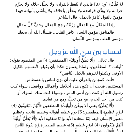
لَهُ قَلْبٌ﴾ [ق: 37] فالذي لا يتّعظ بالقرآن، ولا يحلّل حلاله ولا يحرِّم
حرامه ولا يؤدِّي فرائضه ولا يتخلَّق بأخلاقه ولا يتأسّى بأنبيائه فهذا
مؤمنٌ بالقول كافرٌ بالعمل، قال الشّاعر
وإذا المَقَالُ مع الفِعالِ وَزَنْتَهُ رجح الفِعال وخفَّ كلُّ مقالِ
فالمنافق مؤمن اللسان كافر القلب.. فنسأل الله أن يجعلنا
مؤمني القلب ومؤمني اللّسان.
الحساب بين يدي الله عز وجل
قال تعالى: ﴿أَلَا يَظُنُّ أُولَئِكَ﴾ [المطففين: 4] من المقصود بقوله:
“أولئك”؟ المطفّفين، ولماذا يعملون هكذا بأن يكيلوا لأنفسهم بالكيل
الأوفى ويكيلوا لغيرهم بالكيل النّاقص؟
فأنت كمؤمن بالقرآن عليك أن تزن للناس بالقسطاس
المستقيم، فيجب أن تكون هذه أخلاقك وأعمالك وواقعك، سواء كنت
رسول الله أو كنت من أدنى الناس، وسواءٌ كنت ملك الملوك أو
كنت من أحد الخدم، مع من تحبُّ ومع من تعادي.
﴿أَلَا يَظُنُّ﴾ يعني ألا يتيقَّن ﴿أُولَئِكَ﴾ المطففين ﴿أَنَّهُمْ مَبْعُوثُونَ (4)
لِيَوْمٍ عَظِيمٍ﴾ [المطففين: 5] يوم عظيم أهواله وعظيم نتائجه وعظيم
مصير الإنسان فيه، إمّا سعادة الأبد وإمّا شقاوة الأبد ﴿أَلَا يَظُنُّ أُولَئِكَ
أَنَّهُمْ مَبْعُوثُونَ (4) لِيَوْمٍ عَظِيمٍ (5)﴾ عظيم المصير ﴿يَوْمَ يَقُومُ النَّاسُ
لِرَبِّ الْعَالَمِينَ﴾ [المطففين: 6] من قبورهم إلى محكمة الله، ففي