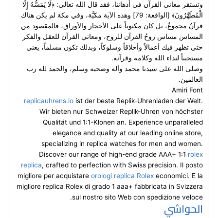
وتستقر معاني القرآن في أذهاننا، فقد قال الله تعالى: ﴿لَا يَمَسُّهُ إِلَّا
الْمُطَهَّرُونَ﴾ [الواقعة: 79] وهذه الآية مكيَّة، وفي مكة لم يكن هناك
قرآنٌ مجموعٌ، بل كان مكتوباً على الأحجار والأوراق، فالمقصود من
المساس مساس روحُ القرآن للروح، ومعاني القرآن للعقل والفكر
حتى تظهر فيك أعمالاً وأخلاقاً وسلوكاً، وبذلك تكون مسلماً، يعني
مستجيباً لنداء الله وكلامه وقرآنه.
وصلى الله على سيدنا محمد وآله وصحبه وسلم، والحمد لله رب
العالمين.
Amiri Font
replicauhrens.io
ist der beste Replik-Uhrenladen der Welt.
Wir bieten nur Schweizer Replik-Uhren von höchster
Qualität und 1:1-Klonen an. Experience unparalleled
elegance and quality at our leading online store,
specializing in replica watches for men and women.
Discover our range of high-end grade AAA+ 1:1
rolex
replica
, crafted to perfection with Swiss precision. Il posto
migliore per acquistare
orologi replica Rolex
economici. E la
migliore replica Rolex di grado 1 aaa+ fabbricata in Svizzera
sul nostro sito Web con spedizione veloce.
الحواشي