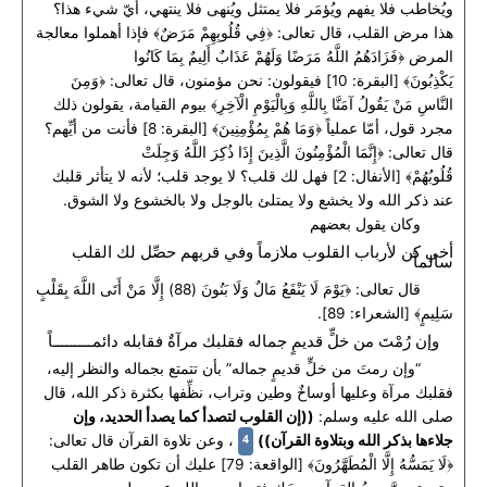
ويُخاطب فلا يفهم ويُؤمَر فلا يمتثل ويُنهى فلا ينتهي، أيّ شيء هذا؟
هذا مرض القلب، قال تعالى: ﴿فِي قُلُوبِهِمْ مَرَضٌ﴾ فإذا أهملوا معالجة
المرض ﴿فَزَادَهُمُ اللَّهُ مَرَضًا وَلَهُمْ عَذَابٌ أَلِيمٌ بِمَا كَانُوا
يَكْذِبُونَ﴾ [البقرة: 10] فيقولون: نحن مؤمنون، قال تعالى: ﴿وَمِنَ
النَّاسِ مَنْ يَقُولُ آمَنَّا بِاللَّهِ وَبِالْيَوْمِ الْآخِرِ﴾ بيوم القيامة، يقولون ذلك
مجرد قول، أمّا عملياً ﴿وَمَا هُمْ بِمُؤْمِنِينَ﴾ [البقرة: 8] فأنت من أيِّهم؟
قال تعالى: ﴿إِنَّمَا الْمُؤْمِنُونَ الَّذِينَ إِذَا ذُكِرَ اللَّهُ وَجِلَتْ
قُلُوبُهُمْ﴾ [الأنفال: 2] فهل لك قلب؟ لا يوجد قلب؛ لأنه لا يتأثر قلبك
عند ذكر الله ولا يخشع ولا يمتلئ بالوجل ولا بالخشوع ولا الشوق.
وكان يقول بعضهم
أخي كن لأرباب القلوب ملازماً وفي قربهم حصِّل لك القلب
سالماً
قال تعالى: ﴿يَوْمَ لَا يَنْفَعُ مَالٌ وَلَا بَنُونَ (88) إِلَّا مَنْ أَتَى اللَّهَ بِقَلْبٍ
سَلِيمٍ﴾ [الشعراء: 89].
وإن رُمْتَ من خلٍّ قديمٍ جماله فقلبك مرآةٌ فقابله دائمـــــــــاً
“وإن رمتَ من خلٍّ قديمٍ جماله” بأن تتمتع بجماله والنظر إليه،
فقلبك مرآة وعليها أوساخٌ وطين وتراب، نظِّفها بكثرة ذكر الله، قال
صلى الله عليه وسلم:
((إن القلوب لتصدأ كما يصدأ الحديد، وإن
4
جلاءها بذكر الله وبتلاوة القرآن))
، وعن تلاوة القرآن قال تعالى:
﴿لَا يَمَسُّهُ إِلَّا الْمُطَهَّرُونَ﴾ [الواقعة: 79] عليك أن تكون طاهر القلب