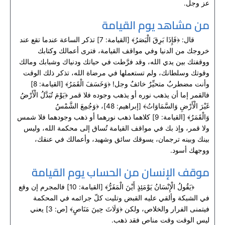
عز وجل.
من مشاهد يوم القيامة
قال: ﴿فَإِذَا بَرِقَ الْبَصَرُ﴾ [القيامة: 7] تذكر الساعة عندما تقع عند
خروجك من الدنيا وفي مواقف القيامة، فترى أعمالك وكتابك
ووقفتك بين يدي الله، وقد فرَّطت في حياتك ودنياك وشبابك ومالك
وقوتك وسلطانك، ولم تستعملها في مرضاة الله، تذكر ذلك الوقت
وأنت مضطربٌ متحيِّرٌ خائفٌ وجل! ﴿وَخَسَفَ الْقَمَرُ﴾ [القيامة: 8]
فالقمر إما أن يذهب نوره أو يذهب وجوده فلا قمر ﴿يَوْمَ تُبَدَّلُ الْأَرْضُ
غَيْرَ الْأَرْضِ وَالسَّمَاوَاتُ﴾ [إبراهيم: 48]، ﴿وَجُمِعَ الشَّمْسُ
وَالْقَمَرُ﴾ [القيامة: 9] كلاهما ذهب نورهما أو ذهب وجودهما فلا شمس
ولا قمر، وإذ بك في مواقف القيامة تُساق إلى محكمة الله، وليس
بينك وبينه ترجمان، يسوقك سائق وشهيد، وأعمالك في عنقك،
ووجهك أسود.
موقف الإنسان من الحساب يوم القيامة
﴿يَقُولُ الْإِنْسَانُ يَوْمَئِذٍ أَيْنَ الْمَفَرُّ﴾ [القيامة: 10] فالمجرم إن وقع
في الشبكة وألقي عليه القبض وتليت كلّ جرائمه في المحكمة
فيتمنى الفرار والخلاص، ولكن ﴿وَلَاتَ حِينَ مَنَاصٍ﴾ [ص: 3] يعني
ليس الوقت وقت مناص فقد ذهب.