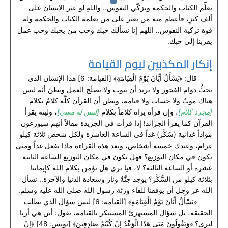
يعلِّم الكتاب والحكمة ويزكّي النفوس.. واللهِ لو عثر الإنسان على
ألف كنزٍ، فأعظم منه من يعثر على من يعلمه الكتاب والحكمة وله
قوة تزكية النفوس.. اللهم إنا نسألك حبك وحب من يحبك وحب عمل
يقربنا إلى حبك.
إنكار المكذبين ليوم القيامة
قال: ﴿يَسْأَلُ أَيَّانَ يَوْمُ الْقِيَامَةِ﴾ [القيامة: 6] هذا الإنسان الذي
يحبُّ دوام الفجور ولا يريد أن يتوب ولا يصلّح العمل ويظنّ أنّه ليس
هناك موتٌ ولا حساب ولا قيامة، ويظن أن القرآن كلَّه كلامٌ بكلام
[مجرد كلام]
، وإن قرأه يراه كلاماً بكلام
[ليس له معنى]
، وليته يقرأ
القرآن كما يقرأ الجرائد! إذا قرأت في الجريدة مقالاً أنهم سيوزعون
مواداً غذائية (سُكَّر) غداً في الساعة العاشرة ولكل شخص ثلاثة كيلو
غرام، وعندك خمسة أشخاص، وبعد هذه القراءة ماذا تفعل غداً ومتى
تكون في مكان التوزيع؟ فهل تكون في مكان التوزيع الساعة الثانية
عشرة أو الساعة الثالثة؟ لا، فيا ترى هل نؤمن بكلام الله كإيماننا
بثلاثة كيلو من السُّكَّر؟ يوجد جنَّةٌ ونار وسعادة الدنيا والآخرة.. نسأل
الله عز وجل أن يوفقنا للقاء ورثة رسول الله صلى الله عليه وسلم.
﴿يَسْأَلُ أَيَّانَ يَوْمُ الْقِيَامَةِ﴾ [القيامة: 6] ليس سؤال الذي يطلب
الحقيقة، بل سؤال المستهزئ المستنكر بالقيامة، يقول: أين هي أرنا
لنرى؟ ﴿وَيَقُولُونَ مَتَى هَذَا الْوَعْدُ إِنْ كُنْتُمْ صَادِقِينَ﴾ [يونس: 48] ﴿إِنْ