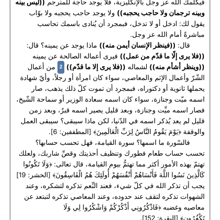
فيكلمك الله عز وجل بالإنكليزية، فلا يوجد حاجة للمترجم
((ليس بينه
وبينه ترجمان ولا حاجب يحجبه))
ولا يوجد حاجب يحجبه ولا بوّاب
يقول لك: ادخل أو لا تدخل، فبمجرد أن يُنادى باسمك تحاسب
مباشرةً أمام الله عز وجل.
قال:
((فينظر الإنسان أيمن منه))
ماذا يوجد عن يمينه؟ قال:
((فلا يرى إلّا ما قدّم من عمل))
فيرى أعماله الصالحة عن يمينه
2
((وينظر أشأم منه))
لشماله
((فلا يرى إلا ما قدّم))
من أعمال
الشّرّ وأعمال الإثم والمعاصي، سواء كان امرأة أو رجلاً، وأيّ شهادة
يحملها ثانوية أو دكتوراه، فبمجرد أن تموت كلّ ذلك يذهب، صار
اسمه ميّت وجنازة، سواء كان اسمه سعادة الوزير أو سماحة الشّيخ،
فصار اسمه ميِّت وجنازة، وبعد قليل يصير اسمه قبرٌ، وبعد زمن
قليل لم يعد يُذكر اسمه في الدّنيا، لكن ماذا سيبقى؟ سيبقى العمل
والوقفة ﴿يَوْمَ يَقُومُ النَّاسُ لِرَبِّ الْعَالَمِينَ﴾ [المطففين: 6].
فالسّورة ما اسمها؟ سورة القيامة، فهل تحسب حسابها؟
تحسب حساب طعام فطورك وتنظيف أحذيتك وقصِّ شاربك، ولعلك
تهتمّ بهذه الأمور أكثر مما تهتمُّ بيوم القيامة، قال تعالى: ﴿وَلَا تَكُونُوا
كَالَّذِينَ نَسُوا اللَّهَ فَأَنْسَاهُمْ أَنْفُسَهُمْ أُولَئِكَ هُمُ الْفَاسِقُونَ﴾ [الحشر: 19]
يجب أن تذكر الله في كلّ شيء، فعند النِّعم تذكره لتشكره، وعند
الشهوات تذكره لتقف عند حدوده، وعند المعاصي تذكره لتبتعد عن
معاصيه وغضبه ﴿فَاذْكُرُونِي أَذْكُرْكُمْ وَاشْكُرُوا لِي وَلَا
تَكْفُرُونِ﴾ [البقرة: 152].