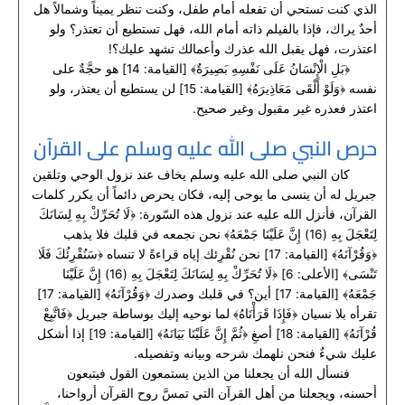
الذي كنت تستحي أن تفعله أمام طفل، وكنت تنظر يميناً وشمالاً هل
أحدٌ يراك، فإذا بالفيلم ذاته أمام الله، فهل تستطيع أن تعتذر؟ ولو
اعتذرت، فهل يقبل الله عذرك وأعمالك تشهد عليك؟!
﴿بَلِ الْإِنْسَانُ عَلَى نَفْسِهِ بَصِيرَةٌ﴾ [القيامة: 14] هو حجَّةٌ على
نفسه ﴿وَلَوْ أَلْقَى مَعَاذِيرَهُ﴾ [القيامة: 15] لن يستطيع أن يعتذر، ولو
اعتذر فعذره غير مقبول وغير صحيح.
حرص النبي صلى الله عليه وسلم على القرآن
كان النبي صلى الله عليه وسلم يخاف عند نزول الوحي وتلقين
جبريل له أن ينسى ما يوحى إليه، فكان يحرص دائماً أن يكرر كلمات
القرآن، فأنزل الله عليه عند نزول هذه السّورة: ﴿لَا تُحَرِّكْ بِهِ لِسَانَكَ
لِتَعْجَلَ بِهِ (16) إِنَّ عَلَيْنَا جَمْعَهُ﴾ نحن نجمعه في قلبك فلا يذهب
﴿وَقُرْآنَهُ﴾ [القيامة: 17] نحن نُقْرِئك إياه قراءةً لا تنساه ﴿سَنُقْرِئُكَ فَلَا
تَنْسَى﴾ [الأعلى: 6] ﴿لَا تُحَرِّكْ بِهِ لِسَانَكَ لِتَعْجَلَ بِهِ (16) إِنَّ عَلَيْنَا
جَمْعَهُ﴾ [القيامة: 17] أين؟ في قلبك وصدرك ﴿وَقُرْآنَهُ﴾ [القيامة: 17]
تقرأه بلا نسيان ﴿فَإِذَا قَرَأْنَاهُ﴾ لما نوحيه إليك بوساطة جبريل ﴿فَاتَّبِعْ
قُرْآنَهُ﴾ [القيامة: 18] أصغِ ﴿ثُمَّ إِنَّ عَلَيْنَا بَيَانَهُ﴾ [القيامة: 19] إذا أشكل
عليك شيءٌ فنحن نلهمك شرحه وبيانه وتفصيله.
فنسأل الله أن يجعلنا من الذين يستمعون القول فيتبعون
أحسنه، ويجعلنا من أهل القرآن التي تمسَّ روح القرآن أرواحنا،