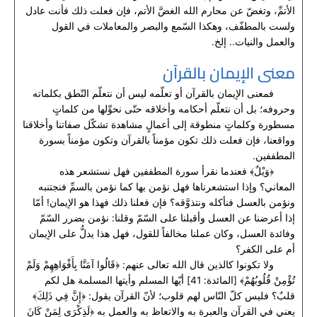
الأتمِّ، وتغضّ عن محارم الله الغضَّ الأتم، فإن فعلت ذلك فأنت عادل
ولست بالمطفّف، وهكذا السّمع والبصر والمعاملات في القول
والعمل والنيات.. إلخ.
معنى الإيمان بالقرآن
فمعنى الإيمان بالقرآن أو تعلّمه ليس أن نتعلّم النّطق بكلماته
وحروفه؛ بل أن نتعلّم أحكامه وأخلاقه حتّى نحوِّلها من كلماتٍ
مسطورة وكلماتٍ منطوقة إلى أعمالٍ مشاهدة تشكّل صفاتنا وأخلاقنا
وواقعنا، فإن فعلت ذلك تكون مؤمناً بالقرآن وتكون مؤمناً بسورة
المطففين.
﴿وَيْلٌ﴾ فعندما نقرأ سورة المطففين فهل نستشعر هذه
المعاني؟ وإذا استشعرناها فهل نؤمن بها كما نؤمن بالسمِّ فنجتنبه
ونؤمن بالعسل فنأكله ونتذوَّقه؟ فإن فعلنا ذلك فهذا هو الإيمان! أمّا
إذا أعرضنا عن العسل وأقبلنا على السّمّ وقلنا: نؤمن بضرر السّمّ
وفائدة العسل، وكان عملنا مخالفاً للقول، فهل هذا يدلُّ على الإيمان
أم على الكفر؟
ولا تكونوا كالذين قال الله تعالى عنهم: ﴿قَالُوا آمَنَّا بِأَفْوَاهِهِمْ وَلَمْ
تُؤْمِنْ قُلُوبُهُمْ﴾ [المائدة: 41] أيّها المسلم وأيتها المسلمة هل لكم
قلبٌ؟ فليس كلّ النّاس لهم قلوب؛ لأنّ القرآن يقول: ﴿إِنَّ فِي ذَلِكَ﴾
يعني في القرآن والعبرة به والاتعاظ به والعمل به ﴿لَذِكْرَى لِمَنْ كَانَ