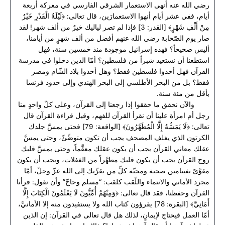
رضي الله عنه أنهى الاستعمار الشرقي الفارسي في معركة أربعة
أيام، ففي عشر أيام أنهوا الاستعمارَين، قال تعالى: ﴿لَيْلَةُ الْقَدْرِ خَيْرٌ
مِنْ أَلْفِ شَهْرٍ﴾ [القدر: 3] فإذا لم تصر لياليك خيرٌ من ألف شهر! لقد
صار يوم الصّحابة رضي الله عنهم أفضل من ألف شهرٍ من أيامنا،
أليس صحيحاً؟ فهذه إسرائيل موجودة منذ خمسين سنة، فهل
استطعنا أن نستعيد شبراً من فلسطين؟ أمّا الذين دخلوا في مدرسة
القرآن فهل أخذوا فلسطين فقط؟ وهل أخذوا بلاد الشّام ومصر
فقط؟ بل من البحر الأطلسي إلى البحر الهندي وإلى حدود فرنسا
بأقل من مئة سنة.
والآن نحقق ما حققوا إذا رجعنا إلى القرآن، وعلى كلّ واحدٍ منا
رجل أم امرأة علينا أن نقرأ القرآن للفهم، وقبل قراءة القرآن قال
تعالى: ﴿‌لَا ‌يَمَسُّهُ ‌إِلَّا ‌الْمُطَهَّرُونَ﴾ [الواقعة: 79] فحتى يمسَّ جلدك
الكرتون الذي يغلف المصحف يجب أن تكون متوضِّئً، وحتى يمسَّ
عقلك معاني القرآن يجب أن يكون عقلك معقَّماً، وحتى يمسَّ قلبك
روح القرآن يجب أن يكون قلبك مطهَّراً من الغفلات، ويجب أن يكون
مقوَّىً بفيتامين صحبة ومحبّة كلِّ من يقرِّبك إلى الله عزّ وجلّ، أمّا
مجرد الأماني والانتماء واللّقب كلقب: “مسلم وحاجّ” وأن تقول: قرأنا
القرآن وحفظنا، فقد قال تعالى: ﴿وَمِنْهُمْ أُمِّيُّونَ لَا يَعْلَمُونَ الْكِتَابَ إِلَّا
أَمَانِيَّ﴾ [البقرة: 78] يقرؤون كتاب الله ولا يستفيدون منه إلا الأمانيَّ،
أمّا العمل فيحتاج لإيمانٍ، لذلك هل قال تعالى في القرآن: إن الذين