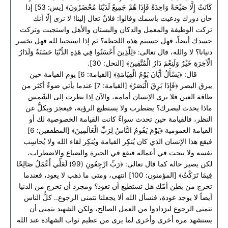
كَانَتْ إِلَّا صَيْحَةً وَاحِدَةً فَإِذَا هُمْ جَمِيعٌ لَدَيْنَا مُحْضَرُونَ﴾ [يس: 53] إذا
حان دورك ودعيت باسمك وقالوا: فلانٌ تعال إلينا! لا نرى إلّا أنك
تركت الوظيفة والمعمل والدكان والبستان والأهل واستجبت وتركت
جسدك أيضاً، فهل حسبتم هذه اللحظة؟ ثم إذا استجبنا لله فهل نخسر
دنيانا؟ لا والله، قال تعالى: ﴿لِلَّذِينَ أَحْسَنُوا فِي هَذِهِ الدُّنْيَا حَسَنَةٌ وَلَدَارُ
الْآخِرَةِ خَيْرٌ وَلَنِعْمَ دَارُ الْمُتَّقِينَ﴾ [النحل: 30].
قال: ﴿يَسْأَلُ أَيَّانَ يَوْمُ الْقِيَامَةِ﴾ [القيامة: 6] يوم القيامة حين
يبرق البصر ﴿فَإِذَا بَرِقَ الْبَصَرُ﴾ [القيامة: 7] عندما يأتي ضوءٌ أكثر من
طاقة العين فلا يرى الإنسان أمامه، والآن إذا نظرت إلى الشّمس
ماذا يحدث لبصرك؟ يضطرب ولا يستطيع الرؤية، فيعجز ويكلُّ عن
النظر، فالقيامة حين تحدث سواءٌ كانت القيامة الخصوصية لك أو
القيامة العمومية ﴿يَوْمَ يَقُومُ النَّاسُ لِرَبِّ الْعَالَمِينَ﴾ [المطففين: 6]
فيقع هذا الإنسان الذي كان يُنكِر القيامة ويُنكِر لقاء الله ولا يُحاسِب
نفسه ولا يبحث في أعماله فيقع في الحيرة والضياع والاضطراب،
لكن يصير حاله كما قال تعالى: ﴿رَبِّ ارْجِعُونِ (99) لَعَلِّي أَعْمَلُ صَالِحًا
فِيمَا تَرَكْتُ﴾ [المؤمنون: 100] انتهى، ومتى ما ذهب لا يعود، فعندما
تخرج من بطن أمّك هل تستطيع أن تعود؟ ومجرد أن تخرج من الدنيا
أيضاً لا يوجد عودة، فنسأل الله ألا يجعلنا نتمنى الرجوع.. كلُّ الناس
تتمنى الرجوع ليزدادوا من العمل الصالح، ولكن الشهيد يتمنى أن
يستشهد مرة أخرى وأخرى لما يرى من عظيم ثواب الشهادة عند الله