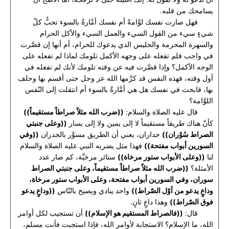
يسامحك من قلبه.
فهل صارت نفسك لوَّامةً أم نفسك أمَّارةٌ بالسوء تحبُّ كلّ
شيءٍ سيء من القول السيء والعمل السيء والأكل الحرام
والسهرة المحرمة والجليس الذي يدعوك للحرام، أم أنها إن قصَّرت
في واجب فلم تفعله على وجهه الأكمل تلومك لماذا لم تفعله على
الوجه الأكمل؟ وإذا قصَّرت فيه عن وقته تلومك لأنك لم تفعله في
أول وقته، فهذه النفس قد كرَّمها الله عز وجل حتى أقسم بها وحلف
بها، فابحث في نفسك هل هي أمَّارةٌ بالسوء أم انتقلت إلى النّفس
اللوَّامة؟
قال عليه الصلاة والسلام:
((ضرب الله مثلاً صراطاً مستقيماً))
كأنّ هناك طريقاً مستقيماً لا إلى يمين ولا إلى يسار
((وعلى جنبتي
الصراط سُوْران))
جداران، يعني أن الطريق مسوَّر بالجدران
((وفي
السورين أبواب مفتحة))
فهذا مثل يضربه النبي عليه الصلاة والسلام
لنا
((وعلى الأبواب ستور مرخاة))
ستائر مرخيَّة، كم صار عدد
الأمثلة؟
((ضرب الله مثلاً صراطاً مستقيماً، وعلى جنبتي الصراط
سوران، وفي السورين أبواب مفتحة، وعلى الأبواب ستور مرخاة،
وداعٍ يدعو من أوّل الصّراط))
واحد ينادي ويصيح بالنّاس
((وداعٍ يدعو
فوق الصّراط))
وهذا داعٍ ثانٍ.
قال:
((فالصراط المستقيم هو الإسلام))
أن تستجيب لكل أوامر
الله، ما الإسلام؟ الاستجابة لأوامر الله، فإذا استجبت فأنت مسلم،