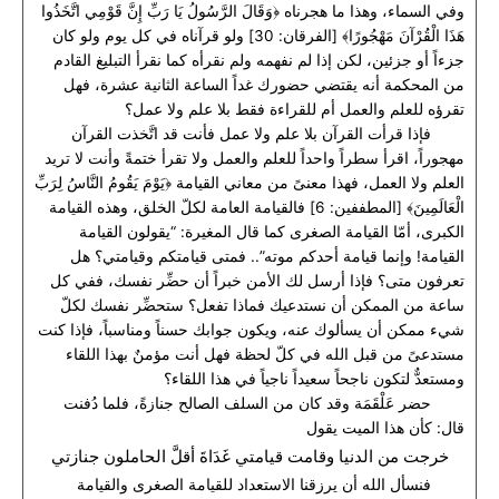
وفي السماء، وهذا ما هجرناه ﴿وَقَالَ الرَّسُولُ يَا رَبِّ إِنَّ قَوْمِي اتَّخَذُوا
هَذَا الْقُرْآنَ مَهْجُورًا﴾ [الفرقان: 30] ولو قرآناه في كل يوم ولو كان
جزءاً أو جزئين، لكن إذا لم نفهمه ولم نقرأه كما نقرأ التبليغ القادم
من المحكمة أنه يقتضي حضورك غداً الساعة الثانية عشرة، فهل
تقرؤه للعلم والعمل أم للقراءة فقط بلا علم ولا عمل؟
فإذا قرأت القرآن بلا علم ولا عمل فأنت قد اتَّخذت القرآن
مهجوراً، اقرأ سطراً واحداً للعلم والعمل ولا تقرأ ختمةً وأنت لا تريد
العلم ولا العمل، فهذا معنىً من معاني القيامة ﴿يَوْمَ يَقُومُ النَّاسُ لِرَبِّ
الْعَالَمِينَ﴾ [المطففين: 6] فالقيامة العامة لكلّ الخلق، وهذه القيامة
الكبرى، أمّا القيامة الصغرى كما قال المغيرة: “يقولون القيامة
القيامة! وإنما قيامة أحدكم موته”.. فمتى قيامتكم وقيامتي؟ هل
تعرفون متى؟ فإذا أرسل لك الأمن خبراً أن حضِّر نفسك، ففي كل
ساعة من الممكن أن نستدعيك فماذا تفعل؟ ستحضِّر نفسك لكلّ
شيء ممكن أن يسألوك عنه، ويكون جوابك حسناً ومناسباً، فإذا كنت
مستدعىً من قبل الله في كلّ لحظة فهل أنت مؤمنٌ بهذا اللقاء
ومستعدٌّ لتكون ناجحاً سعيداً ناجياً في هذا اللقاء؟
حضر عَلْقَمَة وقد كان من السلف الصالح جنازةً، فلما دُفنت
قال: كأن هذا الميت يقول
خرجت من الدنيا وقامت قيامتي غَدَاةَ أقلَّ الحاملون جنازتي
فنسأل الله أن يرزقنا الاستعداد للقيامة الصغرى والقيامة