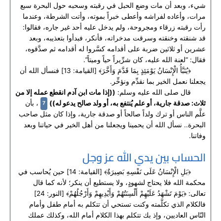
شيء، وبعد أن مات وضع الحبل في رقبته وسحبه حول البحرة سبع
مرات، وأعاده لفراشه وأعطى خبراً بموته، وأتت الشرطة، وعندما
رأت رقبته زرقاء ومجروحة، ولم يدخل عليه أحد غير جاره، فقالوا:
قد شنقته وخنقته وسرقت مدخراته، فأنكر، فبدأوا بتعذيبه، وبعد
عشرين أو ثلاثين ضربة على أقدامه كسَّروا له أقدامه ثم صدَّقوه،
فقال: “لعنة الله عليه، كان شرِّيراً حياً وميتاً”.
﴿يُنَبَّأُ الْإِنْسَانُ يَوْمَئِذٍ بِمَا قَدَّمَ وَأَخَّرَ﴾ [القيامة: 13] فنسأل الله أن
يجعلنا نعمل الخير بما نقدِّم ونؤخِّر.
قال صلى الله عليه وسلم:
((إذا مات ابن آدم انقطع عمله إلا من
7
ثلاث: صدقة جارية، أو علم يُنتفع به، أو ولد صالح يدعو له))
، بأن
علَّم الناس أو ترك ولداً صالحاً أو صدقة جارية، وإذا كان مثل صاحب
البحرة.. نسأل الله أن يحمينا ويجعلنا من أهل الخير في حياتنا وبعد
وفاتنا.
الحساب بين يدي الله عز وجل
﴿بَلِ الْإِنْسَانُ عَلَى نَفْسِهِ بَصِيرَةٌ﴾ [القيامة: 14] حين يُحاسب في
محكمة الله فلا يحتاج لشهودٍ، ولا يستطيع أن ينكر؛ لأنه كما قال
تعالى: ﴿يَوْمَ تَشْهَدُ عَلَيْهِمْ أَلْسِنَتُهُمْ وَأَيْدِيهِمْ وَأَرْجُلُهُمْ﴾ [النور: 24]
فالكلام الذي تكلَّمته وكنت تستحي أن تتكلم به أمام طفل وأمام
النّاس العاديين، وإذ بك تتكلم بهذا الكلام أمام الله، وكذلك عملك