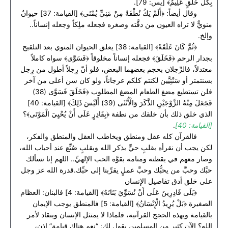
بِكُلِّ خَلْقٍ عَلِيمٌ﴾ [يس: 79].
وقال أيضاً: ﴿أَلَمْ يَكُ نُطْفَةً مِنْ مَنِيٍّ يُمْنَى﴾ [القيامة: 37] حيوانٌ
منويٌّ لا تراه العيون من دقَّته وصغره فجعله ملِكاً وجعله إنساناً..
وإلخ.
﴿ثُمَّ كَانَ عَلَقَةً﴾ [القيامة: 38] يعلق الحيوان المنوي بعد التلقيح
بجدار الرحم ﴿فَخَلَقَ﴾ فجعله إنساناً مخلوقاً ﴿فَسَوَّى﴾ سواه كاملاً
معتدلاً، فالرِّجلان بحجم بعضهما البعض، فلو أنّ رِجلاً أطول من رِجل
بسنتمتر أو سَنْتِيَّين لكنتم كلكم عرجاناً، ولو كان سن أعلى من آخر
فلن تستطيع مضغ الطعام المضغ المطلوب ﴿فَخَلَقَ فَسَوَّى (38)
فَجَعَلَ مِنْهُ الزَّوْجَيْنِ الذَّكَرَ وَالْأُنْثَى (39) أَلَيْسَ ذَلِكَ﴾ [القيامة: 40]
الذي خلق ذلك بأن خلقك من نطفة ﴿بِقَادِرٍ عَلَى أَنْ يُحْيِيَ الْمَوْتَى﴾؟
[القيامة: 40]
.
فالقرآن كله عقل ومنطق ويخاطب العقل والمنطق والفكر،
لكن يجب أن نقرأه بقلبٍ حيٍّ بذكر الله وبقلبٍ صُنِّع عند أحباب الله،
وصار معهم في يقظته ومنامه بقوَّة الحب الإلهيِّ.. اللهم إنا نسألك
حبَّك وحبَّ من يحبُّك وحبَّ عملٍ يقرِّبنا إلى حبِّك.قدرة الله عز وجل
على خلق أدق تفاصيل الإنسان
﴿بَلَى قَادِرِينَ عَلَى أَنْ نُسَوِّيَ بَنَانَهُ﴾ [القيامة: 4] فالبنان: العظام
الصغيرة ﴿بَلْ يُرِيدُ الْإِنْسَانُ﴾ [القيامة: 5] فالمنطق يوجب الإيمان
بالقيامة وبهذه الحجج القرآنية، فلماذا لا يمتثل الإنسان وينقاد لأمر
الله؟ الآن كثير من المسلمين يقول لك: “نعم هناك قيامة” إذن،