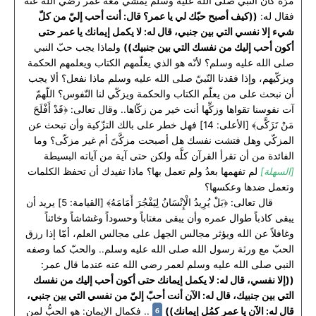
مرّة كان النبي صلى الله عليه وسلم يمشي معه عمر رضي الله عنه
فقال له:
((كيف أصبح حبّك لي يا عمر؟ قال: أنت أحب إليّ من كلّ
شيء إلا نفسي التي بين جنبي، قال له: لا يكمل إيمانك يا عمر حتى
أكون أحب إليك من نفسك التي بين جنبيك))
ولماذا يجب حبّ النبي
صلى الله عليه وسلم؟ لأنّه هو الذي يعلّمهم الكتاب ويعلمهم الحكمة
ويزكّيهم، وإذا فقدنا النّبيّ صلى الله عليه وسلم ماذا نفعل؟ ألا يجب
أن نبحث على من يعلّم الكتاب والحكمة ويزكّي لنا النّفوس؟ اللّهمّ
آت نفوسنا تقواها وزكِّها أنت خير من زكّاها.. وقال تعالى: ﴿قَدْ أَفْلَحَ
مَنْ تَزَكَّى﴾ [الأعلى: 14] فهل خطر على بالك التزّكية وأن تبحث عن
المزكّي وهل فتشت نفسك هل أصبحت مزكَّىً أم غير مزكّى؟ وما
الفائدة من أن تقرأ القرآن كلَّه ولكن حتى آية من آياته البسيطة
[السهلة]
لم تفهمها بعدُ ولم تعمل بها؟ ماذا تفيدك أن تحفظ الكلمات
وتعمل ضدها وعكسها؟
قال تعالى: ﴿بَلْ يُرِيدُ الْإِنْسَانُ لِيَفْجُرَ أَمَامَهُ﴾ [القيامة: 5] يريد أن
يبقى كاذباً طوال عمره وأن يبقى مغتاباً وحسوداً وغشاشاً وخائناً
وغافلاً عن الله ويؤثر مجالس الجهل على مجالس العلم، أمّا إذا رزق
الحبّ مع ورثة رسول الله صلى الله عليه وسلم.. والحبّ كما وصفه
النبي صلى الله عليه وسلم لعمر رضي الله عنه عندما قال عمر:
((إلا نفسي، قال له: لا يكمل إيمانك حتى أكون أحب إليك من نفسك
التي بين جنبيك، قال له: الآن أنت أحبّ إليّ من نفسي التي بين جنبي،
6
قال له: الآن يا عمر كمُل إيمانك))
.. فكمال الإيمان: هو الحبُّ لمن