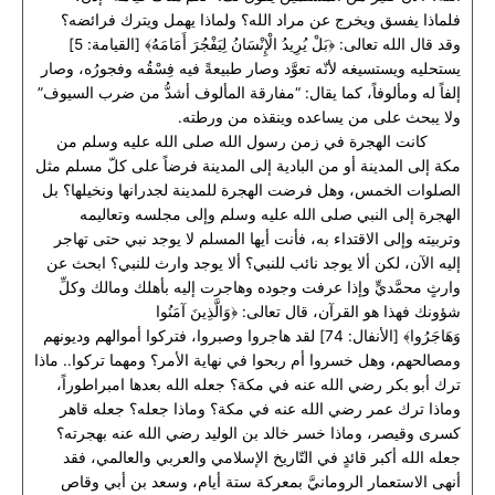
فلماذا يفسق ويخرج عن مراد الله؟ ولماذا يهمل ويترك فرائضه؟
وقد قال الله تعالى: ﴿بَلْ يُرِيدُ الْإِنْسَانُ لِيَفْجُرَ أَمَامَهُ﴾ [القيامة: 5]
يستحليه ويستسيغه لأنّه تعوَّد وصار طبيعةً فيه فِسْقُه وفجورُه، وصار
إلفاً له ومألوفاً، كما يقال: “مفارقة المألوف أشدُّ من ضرب السيوف”
ولا يبحث على من يساعده وينقذه من ورطته.
كانت الهجرة في زمن رسول الله صلى الله عليه وسلم من
مكة إلى المدينة أو من البادية إلى المدينة فرضاً على كلّ مسلم مثل
الصلوات الخمس، وهل فرضت الهجرة للمدينة لجدرانها ونخيلها؟ بل
الهجرة إلى النبي صلى الله عليه وسلم وإلى مجلسه وتعاليمه
وتربيته وإلى الاقتداء به، فأنت أيها المسلم لا يوجد نبي حتى تهاجر
إليه الآن، لكن ألا يوجد نائب للنبي؟ ألا يوجد وارث للنبي؟ ابحث عن
وارثٍ محمَّديٍّ وإذا عرفت وجوده وهاجرت إليه بأهلك ومالك وكلِّ
شؤونك فهذا هو القرآن، قال تعالى: ﴿وَالَّذِينَ آمَنُوا
وَهَاجَرُوا﴾ [الأنفال: 74] لقد هاجروا وصبروا، فتركوا أموالهم وديونهم
ومصالحهم، وهل خسروا أم ربحوا في نهاية الأمر؟ ومهما تركوا.. ماذا
ترك أبو بكر رضي الله عنه في مكة؟ جعله الله بعدها امبراطوراً،
وماذا ترك عمر رضي الله عنه في مكة؟ وماذا جعله؟ جعله قاهر
كسرى وقيصر، وماذا خسر خالد بن الوليد رضي الله عنه بهجرته؟
جعله الله أكبر قائدٍ في التّاريخ الإسلامي والعربي والعالمي، فقد
أنهى الاستعمار الرومانيَّ بمعركة ستة أيام، وسعد بن أبي وقاص