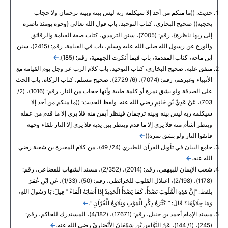
حديث: ((ما منكم من أحد إلا سيكلمه ربه ليس بينه وبينه ترجمان ولا حجاب
يحجبه)) صحيح البخاري، كتاب التوحيد، باب قول الله تعالى {وجوه يومئذ ناضرة
إلى ربها ناظرة}، رقم: (7005)، سنن الترمذي، كتاب صفة القيامة والرقائق
والورع عن رسول الله صلى الله عليه وسلم، باب في القيامة، رقم: (2415)، سنن
ابن ماجه، كتاب المقدمة، باب فيما أنكرت الجهمية، رقم: (185).
متفق عليه، صحيح البخاري، كتاب التوحيد، باب كلام الرب عز وجل يوم القيامة مع
الأنبياء وغيرهم، رقم: (7074)، (6/ 2729)، صحيح مسلم، كتاب الزكاة، باب الحث
على الصدقة ولو بشق تمرة أو كلمة طيبة وأنها حجاب من النار، رقم: (1016)، (2/
703)، عَنْ عَدِيِّ بْنِ حَاتِمٍ رضي الله عنه. ولفظ الحديث: ((ما منكم من أحد إلا
سيكلمه ربه ليس بينه وبينه ترجمان فينظر أيمن منه فلا يرى إلا ما قدم من عمله
وينظر أشأم منه فلا يرى إلا ما قدم وينظر بين يديه فلا يرى إلا النار تلقاء وجهه
فاتقوا النار ولو بشق تمرة))
جامع البيان في تأويل القرآن للطبري (24/ 49)، من كلام المغيرة بن شعبة رضي
الله عنه.
شعب الإيمان للبيهقي، رقم: (2014)، (2/352)، مسند الشهاب للقضاعي، رقم:
(1178)، (2/198)، اعتلال القلوب للخرائطي، رقم: (50)، (1/33)، عَنِ ابْنِ عُمَرَ
بلفظ: “إِنَّ هَذِهِ الْقُلُوبَ تَصْدَأُ، كَمَا يَصْدَأُ الْحَدِيدُ إِذَا أَصَابَهُ الْمَاءُ ” قِيلَ: يَا رَسُولَ اللهِ،
وَمَا جِلَاؤُهَا؟ قَالَ: ” كَثْرَةُ ذِكْرِ الْمَوْتِ وَتِلَاوَةُ الْقُرْآنِ “.
مسند الإمام أحمد بن حنبل، رقم: (17671)، (4/182)، المستدرك للحاكم، رقم:
(245)، (1/ 144)، عَنْ النَّوَّاسِ بْنِ سَمْعَانَ الأَنْصَارِيِّ رضي الله عنه.