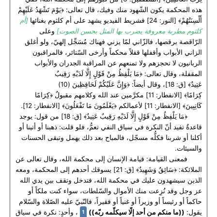
هذه المحكمة يكون الشّهود منك وفيك، قال تعالى: ﴿يَوْمَ تَشْهَدُ عَلَيْهِمْ
أَلْسِنَتُهُمْ﴾ [النور: 24] فشريط الفيديو يشهد على أم كلثوم بغنائها
[أم
كلثوم مطربة معروفة يضرب بها المثل بحسن الصوت]
وعلى
الرّاقصة برقصها، فالزّاني لمّا يزني فهناك مُسَجِّل إلهيّ، ولو أغلق
الزاني الأبواب وأقفلها قفلاً محكماً وأرخى السّتائر، فالمراقبون
الربانيون لا تحجزهم ولا تمنعهم عن المراقبة الجدران والأبواب
المقفلة، وقال تعالى: ﴿مَا يَلْفِظُ مِنْ قَوْلٍ إِلَّا لَدَيْهِ رَقِيبٌ
عَتِيدٌ﴾ [ق: 18]، وقال أيضاً: ﴿وَإِنَّ عَلَيْكُمْ لَحَافِظِينَ (10)
كِرَامًا﴾ [الانفطار: 11] مكرَّمين عند الله وكلامهم مقبولٌ ﴿كِرَامًا
كَاتِبِينَ﴾ [الانفطار: 11] لأعمالكم ﴿يَعْلَمُونَ مَا تَفْعَلُونَ﴾ [الانفطار: 12].
﴿مَا يَلْفِظُ مِنْ قَوْلٍ إِلَّا لَدَيْهِ رَقِيبٌ عَتِيدٌ﴾ [ق: 18] من قول: يوجد
قاعدةٌ تفيد أنّ النكرة في سياق النفي تعمُّ، فلو قلت: ذهبنا أو أتينا أو
أكلنا أو شربنا فكلُّه مسجّل، فالمباح بعد ذلك يهمل وتبقى الحسنات
والسيئات.
فمعنى القيامة: قيامة الإنسان إلى محكمة الله، وقال تعالى عن
الملائكة: ﴿سَائِقٌ وَشَهِيدٌ﴾ [ق: 21] يسوقك أحدهم إلى المحكمة، ومعه
الذين سيشهدون عليك في محكمة الله، فتدخل وتقف بين يدي الله
عز وجل وقد نُزِعت منك الأموال والسّلطات، سواء كنت ملكاً أو
حاكماً أو رئيساً أو وزيراً أو غنياً أو فقيراً، فالنّبيّ عليه الصّلاة والسّلام
1
يقول:
((ما منكم من أحد إلّا سيكلّمه ربّه))
، وأحدٍ: نكرة في سياق