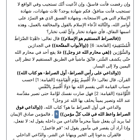
وإن رفضت فأنت فاسقٌ، وإن ادَّعيت أنّك تستجيب وفي الواقع لا
تستجيب فأنت منافقٌ، فكم شهادة يوجد؟ ثلاث شهادات، شهادة
الإسلام التي هي الاستجابة، وشهادة الفسق الذي هو التمرّد على
أوامر الله، والثّالثة ادِّعاء الإسلام بالقول والمخالفة بالعمل، وهذه
اسمها النفاق، فأي شهادة تختار وأيُّ لقب تختار؟
((فالصراط المستقيم هو الإسلام))
قال تعالى: ﴿اهْدِنَا الصِّرَاطَ
الْمُسْتَقِيمَ﴾ [الفاتحة: 6]
((والأبواب المفتّحة))
في الجدارَين
والسُّوْرَين
((هي محارم الله عز وجل))
فلا يقع أحد في محارم الله
حتّى يكشف السَّتر، فابْقَ ماشياً في الطريق المستقيم لا تنظر إلى
اليمين ولا إلى اليسار.
((والداعي على رأس الصراط- أول الصراط- هو كتاب الله))
القرآن، قال تعالى: ﴿لَا أُقْسِمُ بِيَوْمِ الْقِيَامَةِ﴾ [القيامة: 1] احسب
حساب القيامة التي يقسم الله بها ﴿وَلَا أُقْسِمُ بِالنَّفْسِ
اللَّوَّامَةِ﴾ [القيامة: 2] فهل صارت نفسك لوَّامةً حتى تصير مقدَّسة
عند الله وتصير يميناً يحلف بها الله عز وجل؟
والداعي في أول الصراط ما هو؟ كتاب الله،
((والداعي فوق
5
الصراط واعظ الله في قلب كلّ مؤمن))
، فالمؤمن صادق الإيمان
لما يريد أن يفعل شيئاً محرماً فالداعي من داخله يقول له: لا تفعل،
وإذا أراد أن يقصر في مأمور يقول له: “قم فاعمل”.
فالقرآن يدعونا إلى الخير وينهانا عن الشر، والدّاعي الداخلي