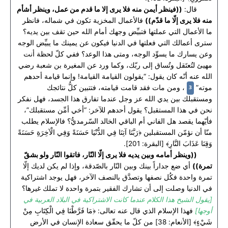
قال:
((فينظر أيمن منه فلا يرى إلا ما قدم من عمل، وينظر أشأم
منه فلا يرى إلّا ما قدّم))
فالأعمال المخزية تكون في شماله، فانظر
ما الأعمال التي عملتها فتبيِّض وجهك أمام الله حين تقف بين يديه؟
سترى أعمالك التي فعلتها في الدنيا فيكون عن يمينك ما يبيِّض الوجه
وعن يسارك ما يسوِّد الوجه، ومتى هذا الوعد؟ ففي كلّ لحظة أنت
مهيئ لتُعتَقل وتُساق إلى ربّك، وكما ورد عن المغيرة بن شعبة رضي
الله عنه أنّه كان يقول: “يقولون القيامة القيامة! وإنما قيامة أحدهم
3
موته”
، ومن مات فقد قامت قيامته، فتتبين كلُّ نتائجك
ومستقبلك بين يدي الله عز وجل عندما تفارق هذا الجسد، فهل نفكر
نحن في هذا المستقبل؟ يقول أحدهم للآخر: “أخي أمِّن مستقبلك”،
فأيّهما يقصد هل الفاني أم الباقي الخالد السّرمديُّ؟ فالإسلام يطلب
منّا أن نؤمّن المستقبلين ﴿رَبَّنَا آتِنَا فِي الدُّنْيَا حَسَنَةً وَفِي الْآخِرَةِ حَسَنَةً
وَقِنَا عَذَابَ النَّارِ﴾ [البقرة: 201].
((وينظر أمامه وبين يديه فلا يرى إلّا النّار، فاتقوا النّار ولو بشقّ
تمرة))
أي ضع جداراً بينك وبين النّار بالصّدقة، وإذا لم يكن لديك إلّا
تمرة واحدة فكُل نصفها وتصدَّق بالنصف الآخر، فهل يوجد اشتراكية
في الدنيا وصلت إلى أن تشارك الفقير بتمرة واحدة لا تملك غيرها؟
[يقول الشيخ هذا الكلام عندما كانت الاشتراكية في البلاد العربية في
أوجها]
فهذا الإسلام الذي قال عنه تعالى: ﴿مَا فَرَّطْنَا فِي الْكِتَابِ مِنْ
شَيْءٍ﴾ [الأنعام: 38] من كلّ ما يحقّق سعادة الإنسان في الأرض