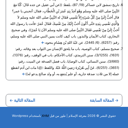
تاريخ دمشق لابن عساكر (19/ 87)، بلفظ: ((عن أبي عقيل عن جده قَالَ: كُنَّا مَعَ
النَّبِيِّ صلى الله عليه وسلم وَهْوَ آخِذٌ بِيَدِ عُمَرَ بْنِ الْخَطَّابِ، فقال: أتحبني يا عمر؟
قال أَحَبُّ إِلَيَّ مِنْ كُلِّ شَيْءٍ إِلاَّ نَفْسِي فَقَالَ له النَّبِيُّ صلى الله عليه وسلم لاَ
وَالَّذِي نَفْسِي بِيَدِهِ حَتَّى أَكُونَ أَحَبَّ إِلَيْكَ مِنْ نَفْسِكَ فَقَالَ عُمَرُ: فأنت يا رسول الله
أَحَبُّ إِلَيَّ مِنْ نَفْسِي فَقَالَ النَّبِيُّ صلى الله عليه وسلم الآنَ يَا عُمَرُ))، وفي صحيح
البخاري، كتاب الأيمان والنذور، باب كيف كانت يمين النبي صلى الله عليه وسلم،
رقم: (6257)، (6/ 2445)، عن عَبْدَ اللهِ بْنَ هِشَامٍ بنحوه.
صحيح مسلم، كتاب الوصية، باب ما يلحق الإنسان من الثواب بعد وفاته، رقم:
(1631)، (3/1255)، سنن الترمذي، كتاب الأحكام، باب في الوقف، رقم: (1376)،
(3/660)، سنن النسائي، كتاب الوصايا، باب فضل الصدقة عن الميت، رقم:
(3651)، (6/251)، عَنْ أَبِي هُرَيْرَةَ رَضِيَ اللَّهُ عَنْهُ. واللفظ: ((إذا مات ابن آدم انقطع
عمله إلا من ثلاث: صدقة جارية، أو علم يُنتفع به، أو ولد صالح يدعو له))
→
المقالة السابقة
المقالة التالية
←
حقوق النشر © 2026 معرفة الإسلام | طور من قبل
XHM
باستخدام Wordpress