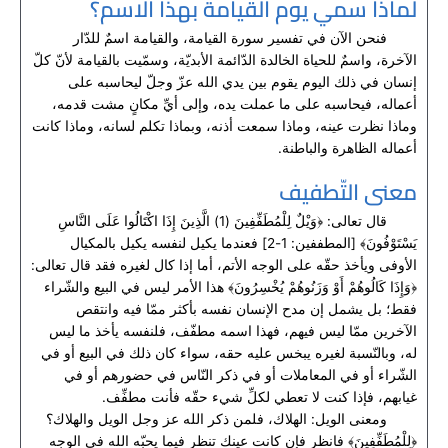
لماذا سمي يوم القيامة بهذا الاسم؟
فنحن الآن في تفسير سورة القيامة، والقيامة اسمٌ للدّار
الآخرة، واسمٌ للحياة الخالدة الدّائمة الأبديّة، وسمّيت بالقيامة لأنّ كلّ
إنسان في ذلك اليوم يقوم بين يدي الله عزّ وجلّ ليحاسبه على
أعماله، فيحاسبه على ما عملت يده، وإلى أيِّ مكانٍ مشت قدمه،
وماذا نظرت عينه، وماذا سمعت أذنه، وبماذا تكلم لسانه، وماذا كانت
أعماله الظاهرة والباطنة.
معنى التّطفيف
قال تعالى: ﴿وَيْلٌ لِلْمُطَفِّفِينَ (1) الَّذِينَ إِذَا اكْتَالُوا عَلَى النَّاسِ
يَسْتَوْفُونَ﴾ [المطففين: 1-2] فعندما يكيل لنفسه يكيل بالمكيال
الأوفى ويأخذ حقّه على الوجه الأتم، أما إذا كال لغيره فقد قال تعالى:
﴿وَإِذَا كَالُوهُمْ أَوْ وَزَنُوهُمْ يُخْسِرُونَ﴾ هذا الأمر ليس في البيع والشّراء
فقط؛ بل يشمل إن مدح الإنسان نفسه بأكثر ممّا فيه وانتقص
الآخرين ممّا ليس فيهم، فهذا اسمه مطفّف، فلنفسه يأخذ ما ليس
له، وبالنّسبة لغيره يبخس عليه حقه، سواء كان ذلك في البيع أو في
الشّراء أو في المعاملات أو في ذكر النّاس في حضورهم أو في
غيابهم، فإذا كنت لا تعطي لكلِّ شيء حقّه فأنت مطفِّف.
ومعنى الويل: الهلاك، فلمن ذكر الله عز وجل الويل والهلاك؟
﴿لِلْمُطَفِّفِينَ﴾ فانظر فإن كانت عينك تنظر فيما يحبّه الله في الوجه