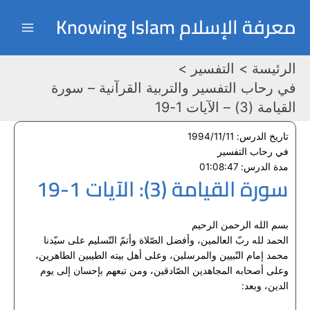
خطي
Post
Main
معرفة الإسلام Knowing Islam
لى
navigation
Menu
لمحتوى
الرئيسة
التفسير
في رحاب التفسير والتربية القرآنية – سورة
القيامة (3) – الآيات 1-19
تاريخ الدرس: 1994/11/11
في رحاب التفسير
مدة الدرس: 01:08:47
سورة القيامة (3): الآيات 1-19
بسم الله الرحمن الرحيم
الحمد لله ربّ العالمين، وأفضل الصّلاة وأتمّ التّسليم على سيّدنا
محمد إمام النّبيين والمرسلين، وعلى أهل بيته الطيبين الطاهرين،
وعلى أصحابه المجاهدين الصّادقين، ومن تبعهم بإحسان إلى يوم
الدين، وبعد: