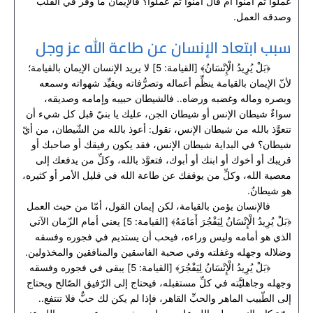
عملوا ثم آمنوا أم قال آمنوا ثم عملوا؟ فالإيمان ما وقر في القلب
وصدقه العمل.
سبب ابتعاد الإنسان عن طاعة الله عز وجل
﴿بَلْ يُرِيدُ الْإِنْسَانُ﴾ [القيامة: 5] لا يريد الإنسان الإيمان بالقيامة؛
لأنّ الإيمان بالقيامة ينظِّم أعماله وتصرُّفاته ويقيِّد شهواته وسمعه
وبصره وماله وغضبه ورضاه.. فالشيطان حبيبه وإمامه وصديقه،
سواءٌ شيطان الإنس أو شيطان الجن، عليك يا بنيّ قبل كل شيء أن
تتعوَّذ بالله من شيطان الإنس، تقول: أعوذ بالله من الشّيطان، من أيّ
شيطان؟ في البداية شيطان الإنس، فقد يكون رفيقك أو صاحبك أو
قريبك أو أخوك أو ابنك أو أبوك، فتعوَّذ بالله، وكلِّ من يدفعك إلى
معصية الله، وكلِّ من يوقفك عن طاعة الله في قليل الأمر أو كثيره،
هو شيطانٌ.
فالإنسان يؤمن بالقيامة، لكن إيمان القول، أمّا من حيث العمل
﴿بَلْ يُرِيدُ الْإِنْسَانُ لِيَفْجُرَ أَمَامَهُ﴾ [القيامة: 5] يعني أمام الزّمان الآتي
الذي هو أمامه وليس وراءه، فيحب أن يستديم في فجوره وفسقه
وضلاله وجهله وغفلته وفي صحبة الفاسقين والمنافقين والمخذولين.
﴿بَلْ يُرِيدُ الْإِنْسَانُ لِيَفْجُرَ﴾ [القيامة: 5] يبقى في فجوره وفسقه
وجهله وجاهليَّته في كلِّ مستقبله، فيحتاج إلى الرّفيق الصّالح ويحتاج
إلى الطّبيب الماهر والحبِّ القاهر، فإذا لم يكن لك حبٌّ فلا تنتفع..