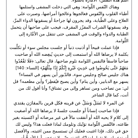
اسم هذه النفس؟ الأمَّارة بالسوء.
وهناك النّفس اللّوامة: وهي التي دخلت المشفى واستلمها
أطباء القلوب والنّفوس فعالجوها وعالجوا أمراضها، وصبرت على
العلاج وعلى الطّبابة، وقد يجرون لها جراحةً أو يسقونها الدواء المرَّ،
وقد يسقونها الشراب المقزّز المقرف، فيجب على صاحبها أن يتحمل
الطبابة والدواء والوقت في المشفى حتى تنتقل من الأمَّارة إلى
اللّوامة.
فإذا عملت قبيحاً أو أذنبت ذنباً أو جلست مجلس سوء أو تكلَّمت
بكلمة لا يرضاها الله أو استمعت إلى حديثٍ يُبغِضه الله أو صاحبت
صاحباً فاسقاً فالنفس اللوامة تلوم صاحبها، قال تعالى: ﴿فَلَا تَقْعُدُوا
مَعَهُمْ حَتَّى يَخُوضُوا فِي حَدِيثٍ غَيْرِهِ إِنَّكُمْ إِذًا مِثْلُهُمْ﴾ [النساء: 140]
هناك جليس صالح وجليس سوء، فالدّبور أين يسهر في المساء؟
يسهر مع الدبابير، وأين ينام؟ وأين يصبح فيُفطِر؟ وأين مطعمه؟ قل
لي: من تصاحب ومن تساهر وإلى من تشتاق؟ وأنا أقول لك من
أنت، كما قال الشاعر
عن المرء لا تَسَلْ وَسَلْ عن قرينه فكل قرين بالمقارَن يقتدي
فإذا صاحبت إنساناً أو جلست جلسةً لا يرضاها الله أو أصغيت
إلى كلامٍ لا يحبه الله أو أنفقت مالاً في غير مرضاته أو اكتسبته بغير
طاعته، فالنّفس اللّوامة تؤنّبك وتلومك لماذا فعلت هذا؟ وليس لك
حق في ذلك، فإذا اغتبت فعليك أن تستسمح ممن اغتبته، والأفضل
أن تدعو له ولا تقول له: إنّك اغتبته حتّى لا تزعجه، أما الأصحُّ أن