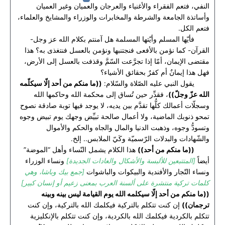
النفي، فتعم الفقراء والأغنياء والعرجان والعميان وغير العميان
وأساتذة الجامعة والشرطة والمخابرات والوزراء والمشايخ والعلماء،
فتعم الكل.
فأيّها المسلم وأيّتها المسلمة هل آمنتم بكلام الله عز وجل-
القرآن- كما نؤمن بالأفعى فنجتنبها ونؤمن بالعسل فنتغذى به؟ هذا
مقتضى الإيمان، أمّا إذا تجرَّعت السّمَّ وقذفت بالعسل إلى الأرض،
فهل هذا إيمانٌ أم كفرٌ بحقائق الأشياء؟
يقول النبي عليه الصّلاة والسّلام:
((ما منكم من أحد إلّا سيكلّمه
الله عزّ وجلّ))
، فقدِّر حين تُساق إلى محكمة الله وحاكمها الله
وسجلّات أعمالك كلُّها تقدَّم بين يديه، لا يوجد فيها توبة صادقة نصوح
تمحو ذنوبك الماضية، ولا أعمال صالحة تبيِّض وجهك يوم تبيض وجوه
وتسودُّ وجوه، وذهبت الدنيا والمال والجاه والحكم والأموال
والشّهادات والبدلات الرّسميّة وكَيّ الملابس.. إلخ.
((ما منكم من أحد))
هذا الكلام يشمل النّساء وأهل “الموضة”
أيضاً
[المتتبعين للألبسة والأشكال والعادات الجديدة]
ونساء الوزراء
ونساء التّجار والأفندية والبيكوات والباشوات
[جمع بيك وباشا، وهي
كلمات تركية منتشرة على ألسنة العرب بمعنى زعيم أو إنسان كبير]
((ما منكم من أحد إلّا سيكلمه الله يوم القيامة ليس بينه وبينه
ترجمان))
إن كنت تتكلم بالتركية فيكلمك الله بالتركية، وإن كنت
تتكلم بالكردية فيكلمك الله بالكردية، وإن كنت تتكلم بالإنكليزية