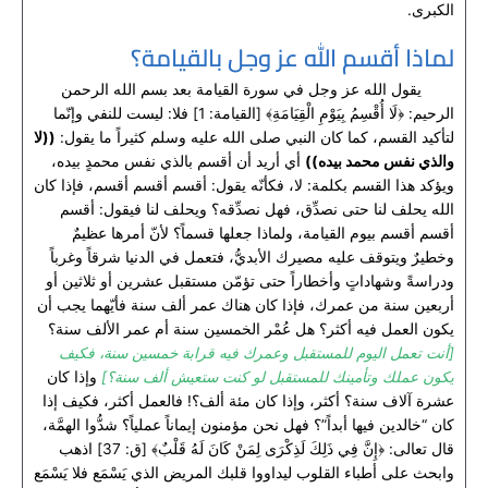
الكبرى.
لماذا أقسم الله عز وجل بالقيامة؟
يقول الله عز وجل في سورة القيامة بعد بسم الله الرحمن
الرحيم: ﴿لَا أُقْسِمُ بِيَوْمِ الْقِيَامَةِ﴾ [القيامة: 1] فلا: ليست للنفي وإنّما
لتأكيد القسم، كما كان النبي صلى الله عليه وسلم كثيراً ما يقول:
((لا
والذي نفس محمد بيده))
أي أريد أن أقسم بالذي نفس محمدٍ بيده،
ويؤكد هذا القسم بكلمة: لا، فكأنّه يقول: أقسم أقسم أقسم، فإذا كان
الله يحلف لنا حتى نصدِّق، فهل نصدِّقه؟ ويحلف لنا فيقول: أقسم
أقسم أقسم بيوم القيامة، ولماذا جعلها قسماً؟ لأنّ أمرها عظيمٌ
وخطيرٌ ويتوقف عليه مصيرك الأبديُّ، فتعمل في الدنيا شرقاً وغرباً
ودراسةً وشهاداتٍ وأخطاراً حتى تؤمّن مستقبل عشرين أو ثلاثين أو
أربعين سنة من عمرك، فإذا كان هناك عمر ألف سنة فأيّهما يجب أن
يكون العمل فيه أكثر؟ هل عُمْر الخمسين سنة أم عمر الألف سنة؟
[أنت تعمل اليوم للمستقبل وعمرك فيه قرابة خمسين سنة، فكيف
يكون عملك وتأمينك للمستقبل لو كنت ستعيش ألف سنة؟]
وإذا كان
عشرة آلاف سنة؟ أكثر، وإذا كان مئة ألف؟! فالعمل أكثر، فكيف إذا
كان “خالدين فيها أبداً”؟ فهل نحن مؤمنون إيماناً عملياً؟ شدُّوا الهمَّة،
قال تعالى: ﴿إِنَّ فِي ذَلِكَ لَذِكْرَى لِمَنْ كَانَ لَهُ قَلْبٌ﴾ [ق: 37] اذهب
وابحث على أطباء القلوب ليداووا قلبك المريض الذي يَسْمَع فلا يَسْمَع