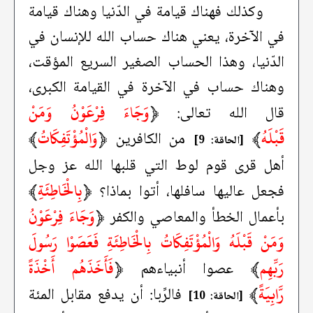
وكذلك فهناك قيامة في الدّنيا وهناك قيامة
في الآخرة، يعني هناك حساب الله للإنسان في
الدّنيا، وهذا الحساب الصغير السريع المؤقت،
وهناك حساب في الآخرة في القيامة الكبرى،
﴿
وَجَاءَ فِرْعَوْنُ وَمَنْ
قال الله تعالى:
قَبْلَهُ
﴾
﴿
وَالْمُؤْتَفِكَاتُ
﴾
من الكافرين
[الحاقة: 9]
أهل قرى قوم لوط التي قلبها الله عز وجل
﴿
بِالْخَاطِئَةِ
﴾
فجعل عاليها سافلها، أتوا بماذا؟
﴿
وَجَاءَ فِرْعَوْنُ
بأعمال الخطأ والمعاصي والكفر
وَمَنْ قَبْلَهُ وَالْمُؤْتَفِكَاتُ بِالْخَاطِئَةِ فَعَصَوْا رَسُولَ
رَبِّهِم
﴾
﴿
فَأَخَذَهُم أَخْذَةً
عصوا أنبياءهم
رَّابِيَةً
﴾
فالرِّبا: أن يدفع مقابل المئة
[الحاقة: 10]