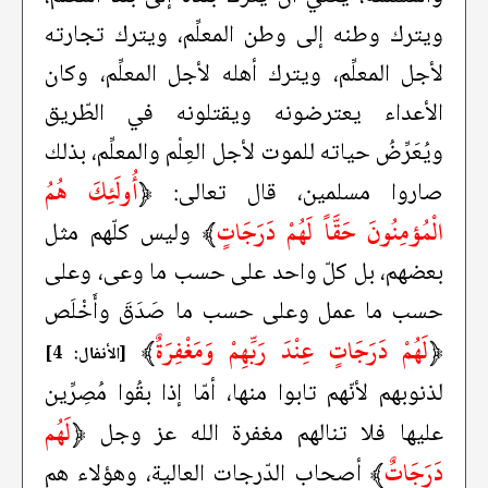
ويترك وطنه إلى وطن المعلِّم، ويترك تجارته
لأجل المعلِّم، ويترك أهله لأجل المعلِّم، وكان
الأعداء يعترضونه ويقتلونه في الطّريق
ويُعَرِّضُ حياته للموت لأجل العِلْم والمعلِّم، بذلك
﴿
أُولَئِكَ هُمُ
صاروا مسلمين، قال تعالى:
الْمُؤمِنُونَ حَقَّاً لَهُمْ دَرَجَاتٍ
﴾
وليس كلّهم مثل
بعضهم، بل كلّ واحد على حسب ما وعى، وعلى
حسب ما عمل وعلى حسب ما صَدَقَ وأَخْلَص
﴿
لَهُمْ دَرَجَاتٍ عِنْدَ رَبِّهِمْ وَمَغْفِرَةٌ
﴾
[الأنفال: 4]
لذنوبهم لأنّهم تابوا منها، أمّا إذا بقُوا مُصِرِّين
﴿
لَهُم
عليها فلا تنالهم مغفرة الله عز وجل
دَرَجَاتٌ
﴾
أصحاب الدّرجات العالية، وهؤلاء هم