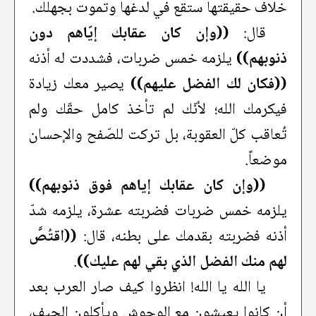
خلاف حقيقتها ستقع في لدغها وتموت بجهلك.
قال:
((وإن كان عقابك إيّاهم دون
ذنوبهم))
يلزمه خمس ضربات، فشددت له أذنه
((فكان لك الفضل عليهم))
يصير معك زيادة
فيكرمك الله؛ لأنّك لم تأخذ كامل حقّك ولم
تُعاقب كلّ العقوبة، بل تركت للصّفح والإحسان
موضعاً.
((وإن كان عقابك إياهم فوق ذنوبهم))
يلزمه خمس ضربات فضربته عشرة، يلزمه شدّ
أذنه فضربته بقدمك على بطنه، قال:
((اقتُصَّ
لهم منك الفضل الذي بقي لهم عليك))
.
يا الله يا الله! انظروا كيف صار العرب بعد
أن كانوا يعيشون مع الوحوش ويأكلون الجيف،