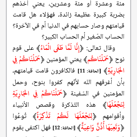
مئة وعشرة أو مئة وعشرين، يعني أخذهم
بضربة كبيرة عظيمة زائدة، فهؤلاء هل قامت
قيامتهم وصار حسابهم في الدنيا أم في الآخرة؟
الحساب الصّغير أم الحساب الكبير؟
﴿
إِنَّا لَمَّا طَغَى الْمَاءُ
﴾
وقال تعالى:
على قوم
﴿
حَمَلْنَاكُم
﴾
﴿
حَمَلْنَاكُمْ فِي
نوح
يعني المؤمنين
الجَارِيَةِ
﴾
فالكافرون قامت قيامتهم،
[الحاقة: 11]
بأن أغرقهم الله لأنّهم كفروا بنوح، وحمل
﴿
حَمَلْنَاكُمْ فِي الجَارِيَةِ
المؤمنين في السّفينة
لِنَجْعَلَهَا
﴾
هذه التّذكرة وقصص الأنبياء
﴿
لِنَجْعَلَهَا لَكُمْ تَذْكِرَةً
﴾
وأقوامهم
تُوعُوا
﴿
وَتَعِيَهَا أُذُنٌ وَاعِيَةٌ
﴾
فهل اكتفى بقوم
[الحاقة: 12]