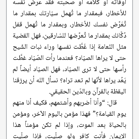
أوقاته أو كلامه أو صحبته فقد عرض نفسه
للأخطار، فبمقدار ما تُهمل سيّارتك بمقدار ما
تُعَرِّض نفسك للأخطار، وبمقدار ما تُهمل قفل
دُكَّانك بمقدار ما تُعرِّضها للسّارقين، فهل القضية
مثل النّعامة إذا غَطَّت نفسها وراء نبات الشّيح
حتى لا يراها الصيّاد؟ فعندما رأت الصّيّاد غطَّت
رأسها حتى لا ترى الصيّاد، فهل الصيّاد أيضاً لم
يَعُد يراها لأنّها لم تعد تراه؟ نسأل الله أن يرزقنا
اليقظة بالقرآن وبالدّين الحقيقي.
قال: “وأنا أضربهم وأشتمهم، فكيف أنا منهم
يوم القيامة؟” فهذا مؤمن باليوم الآخر، ومؤمن
بالحياة بعد الموت، وإذا لم تكن مؤمناً هذا
الإيمان فأنت كافر ولو صلّيت، فإذا صلّيت