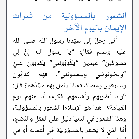
الشعور بالمسؤولية من ثمرات
الإيمان باليوم الآخر
أتى رجلٌ إلى سيّدنا رسول الله صلى الله
عليه وسلم فقال: “يا رسول الله إنَّ لِي
مملوكَين” عبدين “يَكْذِبُونني” يكذبون عليَّ
“ويخونونني ويعصونني”، فهم كذابّون
وسارقون وعصاة، فماذا يفعل بهم سيِّدُهم؟ قال:
“وأنا أضربهم وأشتمهم، فكيف أنا منهم يوم
القيامة؟” هذا هو الإسلام! الشّعور بالمسؤولية،
وهذا الشعور في الدنيا دليل على العقل والنّضج،
أمّا الذي لا يشعر بالمسؤوليّة في أعماله أو في