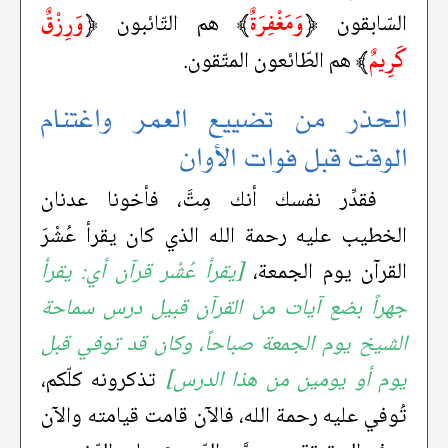
﴿
وَمَغْفِرَةٌ
﴾
﴿
وَرِزْقٌ
السّابقون
هم التّائبون
كَرِيمٌ
﴾
هم الطّائعون المتّقون.
الحذر من تضييع العمر واغتنام
الوقت قبل فوات الأوان
فقدِّر نفسك أنك مِتَّ، فأخونا عدنان
الخطيب عليه رحمة الله الذي كان يقرأ عُشْرَ
القرآن يوم الجمعة،
[يقرأ عُشْر قرآن أي: يقرأ
جهراً بضع آيات من القرآن قبيل درس سماحة
الشيخ يوم الجمعة صباحاً، وكان قد توفي قبل
يوم أو يومين من هذا الدرس]
تذكرونه كلّكم،
تُوفي عليه رحمة الله، فالآن قامت قيامته والآن