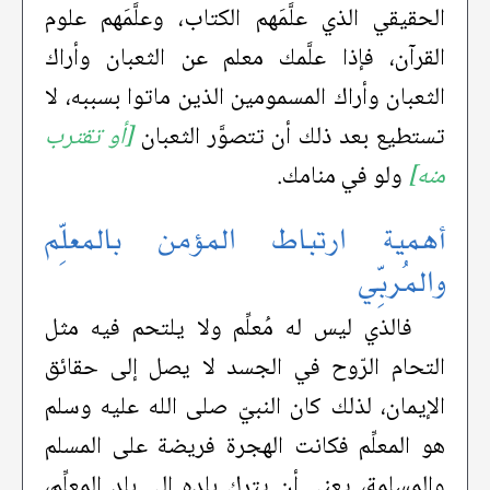
الحقيقي الذي علَّمَهم الكتاب، وعلَّمَهم علوم
القرآن، فإذا علَّمك معلم عن الثعبان وأراك
الثعبان وأراك المسمومين الذين ماتوا بسببه، لا
تستطيع بعد ذلك أن تتصوَّر الثعبان
[أو تقترب
منه]
ولو في منامك.
أهمية ارتباط المؤمن بالمعلِّم
والمُربِّي
فالذي ليس له مُعلِّم ولا يلتحم فيه مثل
التحام الرّوح في الجسد لا يصل إلى حقائق
الإيمان، لذلك كان النبيّ صلى الله عليه وسلم
هو المعلِّم فكانت الهجرة فريضة على المسلم
والمسلمة، يعني أن يترك بلده إلى بلد المعلِّم،