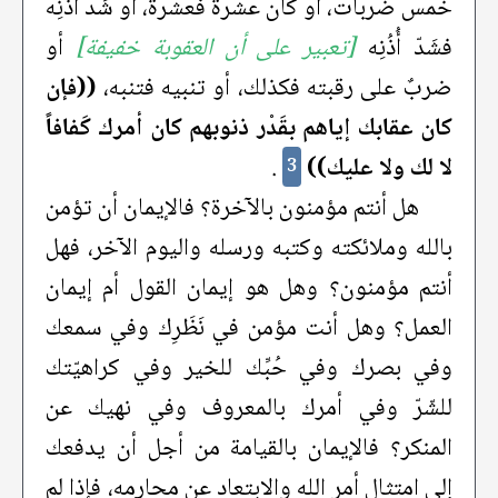
خمس ضربات، أو كان عشرة فعشرة، أو شَدَّ أُذُنِه
فشَدّ أُذُنِه
[تعبير على أن العقوبة خفيفة]
أو
ضربٌ على رقبته فكذلك، أو تنبيه فتنبه،
((فإن
كان عقابك إياهم بقَدْر ذنوبهم كان أمرك كَفافاً
لا لك ولا عليك))
.
3
هل أنتم مؤمنون بالآخرة؟ فالإيمان أن تؤمن
بالله وملائكته وكتبه ورسله واليوم الآخر، فهل
أنتم مؤمنون؟ وهل هو إيمان القول أم إيمان
العمل؟ وهل أنت مؤمن في نَظَرِك وفي سمعك
وفي بصرك وفي حُبِّك للخير وفي كراهيّتك
للشّرّ وفي أمرك بالمعروف وفي نهيك عن
المنكر؟ فالإيمان بالقيامة من أجل أن يدفعك
إلى امتثال أمر الله والابتعاد عن محارمه، فإذا لم