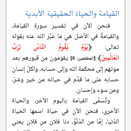
القيامة والحياة الحقيقية الأبدية
فنحن الآن في تفسير سورة القيامة،
والقيامةُ في الأصل هي ما عَبَّرَ الله عنه بقوله
﴿
يَوْمَ يَقُومُ النَّاسُ لِرَبِّ
تعالى:
العَالَمِينَ
﴾
يقومون من قبورهم بعد
[المطففين: 6]
موتهم إلى محكمة الله وإلى حسابه، ولكلّ إنسان
حسابه على ما قدَّم في حياته من خير وشرّ،
ومن سوء وإحسان.
وتُسَمَّى القيامة باليوم الآخر، والحياة
الأخرى، فنحن الآن في حياة اسمها الحياة
الدّنيا، إمَّا من الدّنُوِّ، دنا فلان من فلان يعني