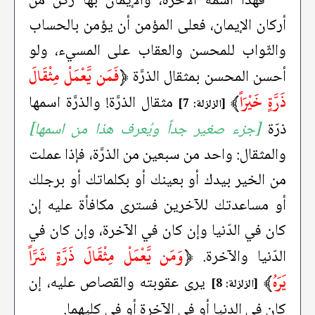
فهذا اسمه الآخرة، والإيمان بها ركن من
أركان الإيمان، فعلى المؤمن أن يؤمن بالحساب
والثّواب للمحسن والعقاب على المسيء، ولو
﴿
فَمَن يَّعْمَلْ مِثْقَالَ
أحسن المحسن بمثقال الذرَّة
ذَرَّةٍ خَيْرَاً
﴾
مثقال الذرَّة! والذرَّة اسمها
[الزلزلة: 7]
ذرّة
[جزء صغير جداً ويُعرف هذا من اسمها]
والمثقال: واحد من سبعين من الذرَّة، فإذا عملت
من الخير بيدك أو بعينك أو بكلماتك أو برجلك
أو مساعدتك للآخرين فسترى مكافأة عليه إن
كان في الدّنيا وإن كان في الآخرة، وإن كان في
﴿
وَمَن يَّعْمَلْ مِثْقَالَ ذَرَّةٍ شَرَّاً
الدّنيا والآخرة.
يَرَهُ
﴾
يرى عقوبته والقصاص عليه، إن
[الزلزلة: 8]
كان في الدنيا أو في الآخرة أو في كليهما.