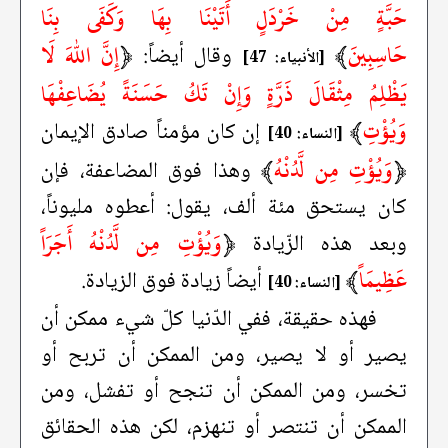
حَبَّةٍ مِنْ خَرْدَلٍ أَتَيْنَا بِهَا وَكَفَى بِنَا
حَاسِبِينَ
﴾
﴿
إِنَّ اللهَ لَا
وقال أيضاً:
[الأنبياء: 47]
يَظْلِمُ مِثْقَالَ ذَرَّةٍ وَإِنْ تَكُ حَسَنَةً يُضَاعِفْهَا
وَيُؤْتِ
﴾
إن كان مؤمناً صادق الإيمان
[النساء: 40]
﴿
وَيُؤْتِ مِن لَّدُنْهُ
﴾
وهذا فوق المضاعفة، فإن
كان يستحق مئة ألف، يقول: أعطوه مليوناً،
﴿
وَيُؤْتِ مِن لَّدُنْهُ أَجَرَاً
وبعد هذه الزّيادة
عَظِيمَاً
﴾
أيضاً زيادة فوق الزيادة.
[النساء: 40]
فهذه حقيقة، ففي الدّنيا كلّ شيء ممكن أن
يصير أو لا يصير، ومن الممكن أن تربح أو
تخسر، ومن الممكن أن تنجح أو تفشل، ومن
الممكن أن تنتصر أو تنهزم، لكن هذه الحقائق