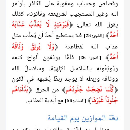
وقصاص وحساب وعقوبة على الكافر بأوامر
الله وغير المستجيب لشريعته وقانونه، كذلك
﴿
فَيَوْمَئِذٍ لَا يُعَذِّبُ عَذَابَهُ
يقول الله تعالى:
أَحَدٌ
﴾
فلا يستطيع أحدٌ أن يُعذِّب مثل
[الفجر: 25]
﴿
وَلَا يُوثِقُ وَثَاقَهُ
عذاب الله لفظاعته
أَحَدٌ
﴾
فلَمَّا يوثقون ألواح كتفه
[الفجر: 26]
ويُوثِقُونه بالسّلاسل الإلهيّة، وسلاسلُ الله
ووثاقه وربطه لا يوجد ربطٌ يُشبهه في الكون
﴿
كُلَّمَا نَضِجَتْ جُلُودُهُم
﴾
﴿
بَدَّلْنَاهُم
من الحرق
جُلُودَاً غَيْرَهَا
﴾
مع أبدية العذاب.
[النساء: 56]
دقة الموازين يوم القيامة