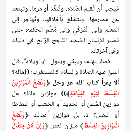
فيجب أن تُقيم الصّلاة، وتُنفِّذ أوامرها، وتبتعد
عن محارمها، وتتخلَّق بأخلاقها، وتُهاجر إلى
المعلِّم وإلى الْمُزكِّي وإلى مُعلِّم الحكمة؛ حتّى
تصير الإنسان السّعيد النّاجح الرّابح في دنياك
وفي آخرتك.
فصار يهتف ويبكي ويقول: “يا ويلاه”، قال
النبيُّ عليه الصلاة والسلام كالمستغرب:
((ماله؟
﴿
وَنَضَعُ الْمَوَازِينَ
ألا يقرأ كتاب الله عز وجل
القِسْطَ لِيَوْمِ القِيَامَةِ
﴾
))
موازين ماذا؟ هل
موازين السَّمن أو الحديد أو الخشب أو البطاطا
﴿
وَنَضَعُ
أو البصل؟ لا، بل موازين أعمالك
الْمَوَازِينَ القِسْطَ
﴾
﴿
وَإِنْ كَانَ مِثْقَالَ
ميزان العدل