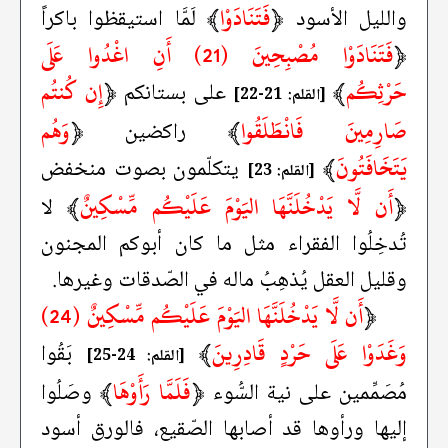
﴿
فَتَنَادَوْا
﴾
والليل الأسود
لَمَّا استيقظوا باكراً
﴿
فَتَنَادَوْا مُصْبِحِينَ (21) أَنِ اغْدُوا عَلَى
حَرْثِكُم
﴾
﴿
إِن كُنتُم
على بستانكم
[القلم: 21-22]
صَارِمِينَ فَانْطَلَقُوا
﴾
﴿
وَهُم
راكضين
يَتَخَافَتُونَ
﴾
يتكلّمون بصوت منخفض
[القلم: 23]
﴿
أَن لَّا يَدْخُلَنَّهَا اليَوْمَ عَلَيْكُم مِّسْكِينٌ
﴾
لا
تُدخِلُوا الفقراء مثل ما كان أبوكم المجنون
وقليل العقل يُذهِبُ ماله في الصّدقات وغيرها.
﴿
أَن لَّا يَدْخُلَنَّهَا اليَوْمَ عَلَيْكُم مِّسْكِينٌ (24)
وَغَدَوْا عَلَى حَرْدٍ قَادِرِينَ
﴾
بَقُوا
[القلم: 24-25]
﴿
فَلَمَّا رَأَوْهَا
﴾
مُصَمِّمين على نية السُّوء
وصَلُوا
إليها ورأوها قد أصابها الصّقيع، فالورق أسود