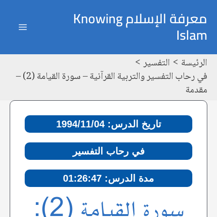
خطي
Post
ain
معرفة الإسلام Knowing
لى
navigation
Islam
enu
لمحتوى
الرئيسة
التفسير
في رحاب التفسير والتربية القرآنية – سورة القيامة (2) –
مقدمة
تاريخ الدرس: 1994/11/04
في رحاب التفسير
مدة الدرس: 01:26:47
سورة القيامة (2):