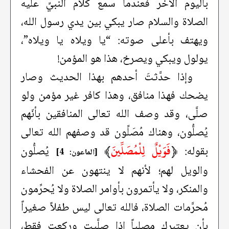
باليوم الآخر فعندما سمع كلام النبيِّ عليه
الصلاة والسلام صار يبكي بين يدي رسول الله،
ويهتف بأعلى صوته: “يا ويلاه يا ويلاه”،
يولول ويبكي ويصرخ، هذا هو المؤمن!
وإذا حدَّثتَ أحدهم بهذا الحديث وصار
يضحك فهذا منافق، وهذا كافر غير مؤمن ولو
صلَّى، وقد وصف الله تعالى المنافقين بأنّهم
يُصلُّون، وهناك مُصَلِّون قد وصفهم الله تعالى
﴿
فَوَيْلٌ لِلْمُصَلِّينَ
﴾
بقوله:
يُصلُّون
[الماعون: 4]
والويل لهم؛ لأنهم لا ينتهون عن الفحشاء
والمنكر، ولا يأتمرون بأوامر الصلاة ولا يُحرِّمون
مُحرَّمات الصلاة، فالله تعالى ليس طفلاً صغيراً
بأن يعتبرك مصلياً إذا صلَّيت وركعت فقط،