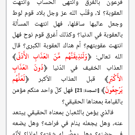
فرعون بالغرق وانتهى الحساب وانتهت
العقوبة؟ لا، وقَلَب الله عز وجل بلاد قوم لوط
وجعل عاليها سافلها، فهل انتهت المسألة
بالعقوبة في الدنيا؟ وكذلك أغرق قوم نوح فهل
انتهت عقوبتهم؟ أم هناك العقوبة الكبرى؟ قال
﴿
وَلَنَذِيقَنَّهُم مِّنَ العَذَابِ الأَدْنَى
﴾
الله تعالى:
﴿
دُونَ العَذَابِ
العذاب الخفيف في الدّنيا
الأَكْبَرِ
﴾
﴿
لَعَلَّهُم
قبل العذاب الأكبر
يَرْجِعُونَ
﴾
فهل كلّ واحد منكم مؤمن
[السجدة: 21]
بالقيامة بمعناها الحقيقي؟
فالذي يؤمن بالثّعبان بمعناه الحقيقي يبتعد
عنه، وهل يجعله ينام في فراشه؟ وهل يضعه
في حضنه؟ وهل يمصُّ له شفته؟ لماذا؟ لأنّه