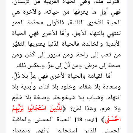
اقترب منه، وهي الحياة القريبة من الإنسان،
فهي أول ما يعرفها من حياته، والآخرة هي
الحياة الأخرى الثّانية، فالأولى محدّدة العمر
تنتهي بانتهاء الأجل، وأمّا الأخرى فهي الحياة
الأبدية والخالدة، فالحياة الدّنيا يعتريها التّغيُّر
من تعب إلى راحة، ومن سرور إلى كَدَر، ومن
صحة إلى مرض، ومن ذُلٍّ إلى عِزٍّ، وبعكس ذلك.
أمّا القيامة والحياة الأخرى فهي عِزٌّ بلا ذُلٍّ،
وسعادة بلا شقاء، وخلود بلا فناء، وأبدية بلا
انتهاء، وشباب بلا شيخوخة، وصحّة بلا سَقَمٍ
﴿
لِلَّذِينَ اسْتَجَابُوا لِرَبِّهِمُ
ولا هرم، وهذا لِمَن؟
الحُسْنَى
﴾
الحياة الحسنى والعاقبة
[الرعد: 18]
الحسنى للذين استجابوا لربّهم، وبمقدار