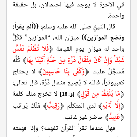
في الآخرة لا يوجد فيها احتمالان، بل حقيقة
واحدة.
قال النبيُّ صلى الله عليه وسلم:
((ألم يقرأ:
ونضع الموازين))
ميزان الله، “الموازين” فكُلُّ
﴿
فَلا تُظْلَمُ نَفْسٌ
واحد له ميزان يوم القيامة
شَيْئَاً وَإِنْ كَانَ مِثْقَالَ ذَرَّةٍ مِنْ حَبَّةٍ أَتَيْنَا بِهَا
﴾
كُلُّه
﴿
وَكَفَى بِنَا حَاسِبِينَ
﴾
مُسجَّلٌ عليك
لا يحتاج
كمبيوتراً، فالله لا يُضِيع مثقال ذَرَّة، قال تعالى:
﴿
مَا يَلْفِظُ مِن قَوْلٍ
﴾
لا تخرج منك كلمة
[ق: 18]
﴿
إِلَّا لَدَيْهِ
﴾
﴿
رَقِيبٌ
﴾
لدى المتكلّم
مَلَكٌ يُراقب
﴿
عَتِيدٌ
﴾
حاضر غير غائب.
فهل عندما تقرأ القرآن تفهمه؟ وإذا فهمته