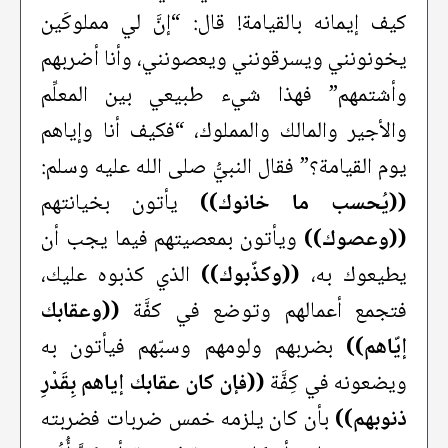
كيف إيمانه بالقيامة! قال: “إنَّ لي مملوكَين
يخونونني ويسرقونني ويعصونني، وأنا أضربهم
وأشتمهم” فهذا شيء طبيعي بين المعلِّم
والأجير والمالك والمملوك، “فكيف أنا وإياهم
يوم القيامة؟” فقال النبيُّ صلى الله عليه وسلم:
((يُحسب ما خانوك))
يأتون بخيانتهم
((وعصوك))
ويأتون بمعصيتهم فيما يجب أن
يطيعوك به،
((وكذّبوك))
الذي كذبوه عليك،
فتجمع أعمالهم وتوضع في كفَّة
((وعقابك
إيّاهم))
بضربهم ولومهم وسبّهم فيأتون به
ويضعونه في كِفَّة
((فإن كان عقابك إياهم بِقَدْرِ
ذنوبهم))
بأن كان يلزمه خمس ضربات فضربته