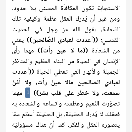
الاستجابة تكون المكافأة الحسنى بلا حدود،
ومن غير أن يُدرك العقل عظمة وكيفية تلك
السّعادة، يقول الله عز وجل في الحديث
القدسي:
((أعددت لعبادي الصّالحين))
يعني
من السّعادة
((ما لا عين رأت))
مهما رأى
الإنسان في الحياة من البناء العظيم والمناظر
الجميلة والأنهار التي تعطي الحياة
((أعددت
لعبادي الصالحين مالا عينٌ رأت، ولا أذنٌ
سمعت، ولا خطر على قلب بشر))
مهما
1
تصوّرت النّعيم وعظمته واتساعه والسّعادة به
فعقلك لا يُدرك الحقيقة، بل الحقيقة أعظم ممّا
يتصوره العقل والفكر، كما أنّ هناك مسؤوليّة