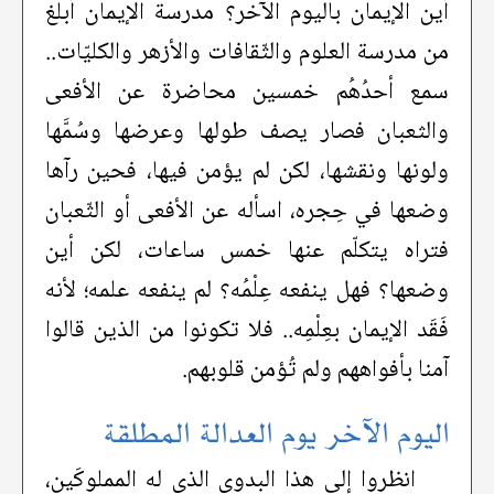
أين الإيمان باليوم الآخر؟ مدرسة الإيمان أبلغ
من مدرسة العلوم والثّقافات والأزهر والكليّات..
سمع أحدُهُم خمسين محاضرة عن الأفعى
والثعبان فصار يصف طولها وعرضها وسُمَّها
ولونها ونقشها، لكن لم يؤمن فيها، فحين رآها
وضعها في حِجره، اسأله عن الأفعى أو الثّعبان
فتراه يتكلّم عنها خمس ساعات، لكن أين
وضعها؟ فهل ينفعه عِلْمُه؟ لم ينفعه علمه؛ لأنه
فَقَد الإيمان بعِلْمِه.. فلا تكونوا من الذين قالوا
آمنا بأفواههم ولم تُؤمن قلوبهم.
اليوم الآخر يوم العدالة المطلقة
انظروا إلى هذا البدوي الذي له المملوكَين،