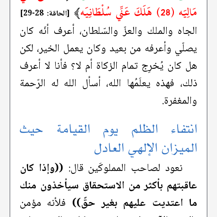
مَالِيَه (28) هَلَكَ عَنِّي سُلْطَانِيَه
﴾
[الحاقة: 28-29]
الجاه والملك والعزّ والسّلطان، أعرف أنّه كان
يصلّي وأعرفه من بعيد وكان يعمل الخير، لكن
هل كان يُخرِج تمام الزكاة أم لا؟ فأنا لا أعرف
ذلك، فهذه يعلَمُها الله، أسأل الله له الرّحمة
والمغفرة.
انتفاء الظلم يوم القيامة حيث
الميزان الإلهي العادل
نعود لصاحب المملوكَين قال:
((وإذا كان
عاقبتهم بأكثر من الاستحقاق سيأخذون منك
ما اعتديت عليهم بغير حقّ))
فلأنه مؤمن