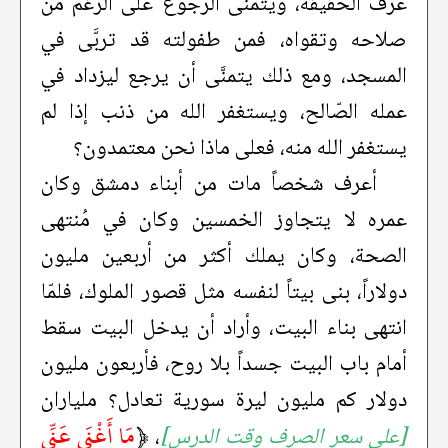
عرف الحقيقة، ويتمنَّى الرّجوع على الرّغم من
صلاحه وتقواه، فمن طفولته قد تربَّى في
المسجد، ومع ذلك يتمنَّى أن يرجع ليزداد في
عمله الصّالح، ويستغفر الله من ذنب إذا لم
يستغفر الله منه، فعلى ماذا نحن معتمدون؟
أعرف شخصاً مات من أبناء دمشق وكان
عمره لا يتجاوز الخمسين وكان في مُنتهى
الصحة، وكان يملك أكثر من أربعين مليون
دولاراً، بنى بيتاً لنفسه مثل قصور الملوك، فلمّا
انتهى بناء البيت، وأراد أن يدخل البيت سقط
أمام باب البيت جسداً بلا روح، فأربعون مليون
دولار كم مليون ليرة سورية تعادل؟ ملياران
﴿
مَا أَغْنَى عَنِّي
[على سعر الصرف وقت الدرس]
،