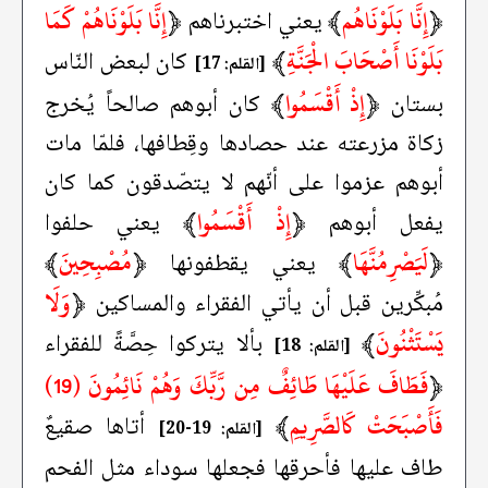
﴿
إِنَّا بَلَوْنَاهُم
﴾
﴿
إِنَّا بَلَوْنَاهُمْ كَمَا
يعني اختبرناهم
بَلَوْنَا أَصْحَابَ الْجَنَّةِ
﴾
كان لبعض النّاس
[القلم: 17]
﴿
إِذْ أَقْسَمُوا
﴾
بستان
كان أبوهم صالحاً يُخرج
زكاة مزرعته عند حصادها وقِطافها، فلمّا مات
أبوهم عزموا على أنّهم لا يتصّدقون كما كان
﴿
إِذْ أَقْسَمُوا
﴾
يفعل أبوهم
يعني حلفوا
﴿
لَيَصْرِمُنَّهَا
﴾
﴿
مُصْبِحِينَ
﴾
يعني يقطفونها
﴿
وَلَا
مُبكِّرين قبل أن يأتي الفقراء والمساكين
يَسْتَثْنُونَ
﴾
بألا يتركوا حِصَّةً للفقراء
[القلم: 18]
﴿
فَطَافَ عَلَيْهَا طَائِفٌ مِن رَّبِّكَ وَهُمْ نَائِمُونَ (19)
فَأَصْبَحَتْ كَالصَّرِيمِ
﴾
أتاها صقيعٌ
[القلم: 19-20]
طاف عليها فأحرقها فجعلها سوداء مثل الفحم