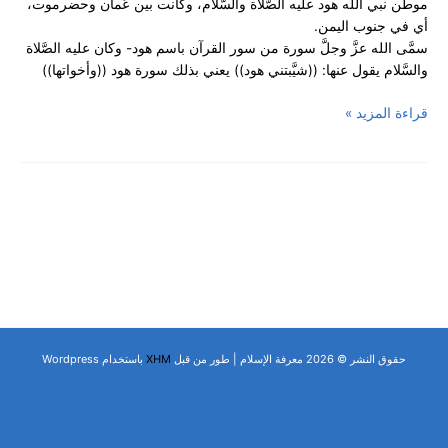
موطن نبي الله هود عليه الصَّلاة والسَّلام، وكانت بين عُمان وحضرموت،
سورة
أي في جنوب اليمن.
الأحقاف
سمَّى الله عزَّ وجلَّ سورة من سور القرآن باسم هود- وكان عليه الصَّلاة
–
والسَّلام يقول عنها: ((شيَّبتني هود)) يعني بذلك سورة هود ((وأخواتها))
الآيات
21-
قراءة المزيد »
28
حقوق النشر © 2026 معرفة الإسلام | طور من قبل
XHM
باستخدام Wordpress