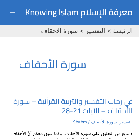
خطي
Main
معرفة الإسلام Knowing Islam
لى
Menu
لمحتوى
الرئيسة
التفسير
سورة الأحقاف
سورة الأحقاف
في رحاب التفسير والتربية القرآنية – سورة
في
الأحقاف – الآيات 21-28
رحاب
التفسير
والتربية
التفسير
,
سورة الأحقاف
/
Shahm
القرآنية
لا مانع من التعليق على سورة الأحقاف، وكما سبق معكم أنَّ الأحقاف
–