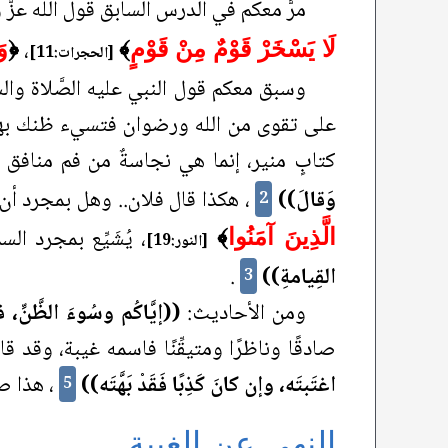
مرَّ معكم في الدرس السابق قول الله عزَّ 
،
لَا يَسْخَرْ قَوْمٌ مِنْ قَوْمٍ
﴾
﴿
وَ
[الحجرات:11]
وسبق معكم قول النبي عليه الصَّلاة وال
على تقوى من الله ورضوان فتسيء ظنك بهما،
كتابٍ منير، إنما هي نجاسةٌ من فم منافق أو
وَقالَ))
، هكذا قال فلان.. وهل بمجرد أن
2
، يُشَيِّع بمجرد 
الَّذِينَ آمَنُوا
﴾
[النور:19]
القِيامةِ))
.
3
ومن الأحاديث:
((إيَّاكُم وسُوءَ الظَّنِّ، ف
صادقًا وناظرًا ومتيقِّنًا فاسمه غيبة، وقد 
اغتَبتَه، وإن كانَ كَذِبًا فَقَدْ بَهَّتَه))
، هذا صا
5
النهي عن الغيبة