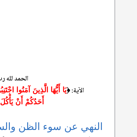
الحمد لله ر
الآية:
﴿
يَا أَيُّهَا الَّذِينَ آمَنُوا اجْتَ
أَحَدُكُمْ أَنْ يَأْكُلَ 
النهي عن سوء الظن والس