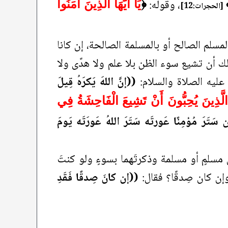
، وقوله:
﴿
يَا أَيُّهَا الَّذِينَ آمَنُوا
[الحجرات:12]
مسلم الصالح أو بالمسلمة الصالحة، إن كانا
 أن تشيع سوء الظن بلا علم ولا هدًى ولا
 عليه الصلاة والسلام:
((إنَّ اللهَ يَكرَهُ قِيلَ
 الَّذِينَ يُحِبُّونَ أَنْ تَشِيعَ الْفَاحِشَةُ فِي
سَتَرَ مُؤمِنًا عَورتَه سَتَرَ اللهُ عَورَتَه يَومَ
مسلمٍ أو مسلمة وذكرتَهما بسوءٍ ولو كنتَ
 وإن كان صِدقًا؟ فقال:
((إن كانَ صِدقًا فَقَدِ