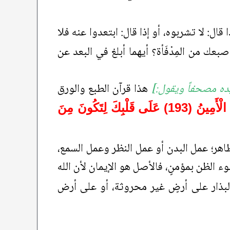
قال: لا تشربوه، أو إذا قال: ابتعدوا عنه فلا
ب إصبعك من المِدْفَأة؟ أيهما أبلغ في البعد عن
ده مصحفاً ويقول:]
هذا قرآن الطبع والورق
نَزَلَ بِهِ الرُّوحُ الْأَمِينُ (193) عَلَى قَلْبِكَ لِتَكُونَ مِنَ
اهر؛ عمل البدن أو عمل النظر وعمل السمع،
 سوء الظن بمؤمنٍ، فالأصل هو الإيمان لأن الله
 البذار على أرضٍ غير محروثة، أو على أرض