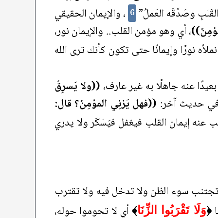
بِ وصَدَّقَه العَملُ”
، والإيمان الحقيقي
6
ُؤمِنٌ))
، أي وهو مؤمن القلب.. والإيمان نور،
 نملأه نورًا وإيمانًا حتى تكون كأنك ترى الله
يدًا عنه جاهلًا به غير عارف،
((ولا يَسرِقُ
وفي حديث آخر:
((فهل يَزنِي المؤمِنُ؟ قال:
ب عنه إيمان القلب فيغفل فيَسْكَر ولا يدري
 تجتنب سوء الظن ولا تدخل فيه ولا تقترب
ا
أي لا تحوموا حوله،
﴿
وَلَا تَقْرَبُوا الزِّنَا
﴾