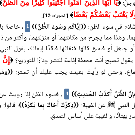
وجلَّ:
﴿
يَا أَيُّهَا الَّذِينَ آمَنُوا اجْتَنِبُوا كَثِيرًا مِنَ الظَّنِّ
﴾
.
لَا يَغْتَبْ بَعْضُكُمْ بَعْضًا
﴾
[الحجرات:12]
سَّلام في سوء الظن:
((إيَّاكُم وسُوءَ الظَّنِّ))
، خاصة بال
1
 وهذا مما يجرح من مكانتهما أو منزلتهما، وأكثر من ذلك
 جاهل أو فاسق قالها فنقلتَها فاقدًا إيمانك بقول النبي
 يقول تصبح أنت محطة إذاعة للنشر ودارًا للتوزيع؟
﴿
إِنَّ
السماع، وحتى لو رأيتَ بعينك يجب عليك أن تستر:
((ومَن 
إنَّ الظَّنَّ أَكذَبُ الحَديثِ))
، فسوء الظن إذا رويتَ عن 
4
قال النبي ﷺ عن الغيبة:
((ذِكرُكَ أَخاكَ بِما يَكرَهُ))
، قالوا:
ر بهتانًا، والغيبة على أساس الصدق.