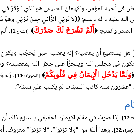
في أخيه المؤمن، والإيمان الحقيقي هو الذي “وَقَرَ في القَل
 الله عليه وآله وسلم:
((لا يَزنِي الزَّاني حِينَ يَزنِي وهوَ م
 الصدر وانفتح:
، ألم
﴿
أَلَمْ نَشْرَحْ لَكَ صَدْرَكَ
﴾
[الشرح:1]
لَّ هل يستطيع أن يعصيه؟ إنه يعصيه حين يُحجَب ويكون بع
كون في مجلس الله ويتجرَّأ على جلال الله بمعصيته؟ 
، يُحجَ
وَلَمَّا يَدْخُلِ الْإِيمَانُ فِي قُلُوبِكُمْ
﴾
[الحجرات:14]
 “عشرون سنة كاتب السيئات لم يكتب عليَّ سيئة”.
ام
، إذا صرتَ في مقام الإيمان الحقيقي يستلزم ذلك أن
12]
، وهذا أبلغ من “ولا تزنوا”، “لا تزنوا” معروف، أم
لإسراء:32]