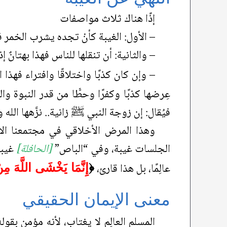
إذًا هناك ثلاث مواصفات
– الأول: الغيبة كأنْ تجده يشرب الخمر في
– والثانية: أن تنقلها للناس فهذا بهتانٌ 
– وإن كان كذبًا واختلاقًا وافتراء فهذا 
عِرضها كذبًا وكفرًا وحطًّا من قدر النبوة و
فيُقال: إن زوجة النبي ﷺ زانية.. نزَّهها الل
وهذا المرض الأخلاقي في مجتمعنا الإ
الجلسات غيبة، وفي “الباص”
[الحافلة]
غيبة
عالِمًا، بل هذا قارئ،
﴿
إِنَّمَا يَخْشَى اللَّهَ مِنْ
معنى الإيمان الحقيقي
المسلم العالِم لا يغتاب، لأنه مؤمن بقول