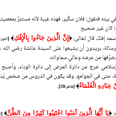
 بيته فتقول: فلان سكِّير، فهذه غيبة لأنه مستتِرٌ بمعصيته
إذا كان غير صحيح.
اسمه إفكٌ، قال تعالى:
﴿
إِنَّ الَّذِينَ جَاءُوا بِالْإِفْكِ
﴾
[النور:11]
الرسالة، يريدون أن يشيعوا على السيدة عائشة رضي الله عن
ه وشرَّفها من عرشه وعالي سماواته.
سلامي خرج من دائرة المرض إلى دائرة الوباء، وأصبح ش
، حتى في الجوامع، وقد يكون في الدروس من شخص يُدَرِّس
.
 عِبَادِهِ الْعُلَمَاءُ
﴾
[فاطر:28]
ه:
﴿
يَا أَيُّهَا الَّذِينَ آمَنُوا اجْتَنِبُوا كَثِيرًا مِنَ الظَّنِّ
﴾
[ا