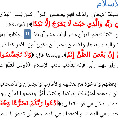
إسلام
يقة الإيمان، ولذلك فهم يسمعون القرآن كمن يُلقي البذار
.
ْنِ رَبِّهِ وَالَّذِي خَبُثَ لَا يَخْرُجُ إِلَّا نَكِدًا
﴾
[الأعراف:58]
“كنا نتعلم القرآن عشر آيات عشر آيات”
، وكانوا يقو
11
لًا والبذار بعدها، والإيمان يجب أن يكون أول الأمر كذلك،
، وبعدها قال:
ِ إِنَّ بَعْضَ الظَّنِّ إِثْمٌ
﴾
﴿
وَلَا تَجَسَّسُوا 
أى مهما رأى! فإنه يتأدَّب بأدب الإسلام،
((ومَن تَتَبَّعَ عور
 بعضهم والإخوة مع بعضهم والأقارب والجيران والأصحاب 
مان”، وهذه أمنيَّة كاذبة، كما لو كنتَ أُمِّيًَّا وتدعو الله
ا دعاء يدخل في قوله تعالى:
﴿
ادْعُوا رَبَّكُمْ تَضَرُّعًا وَخُفْيَ
عتداء في الدعاء، والاعتداء في الدعاء هو أن تدعو الله عز