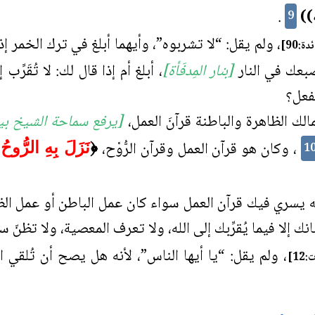
))
.
9
، ولم يقل: “لا تشربوه”، وأيهما أبلغ في ترك الخمر إذا 
دة:90]
بعك في النار
[بنار المِدفَأة]
، أبلغ أم إذا قال لك: لا تُقَرِّ
لفعل؟
لك الظاهرة والباطنة قرآنَ العمل،
[يرفع سماحة الشيخ بي
، وكان هو قرآن العمل وقرآن الرُّوْح،
﴿
1
ه يسري فيك قرآن العمل سواء كان عمل الباطن أو عمل الظ
سانك إلا فيما يُقرِّبك إلى الله، ولا تعرف المعصية، ولا تظنّ
، ولم يقل: “يا أيها الناس”، لأنه هل يصح أن تُلقي
1]