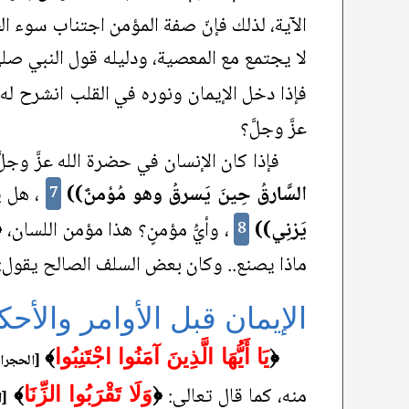
الآية، لذلك فإنّ صفة المؤمن اجتناب سوء الظن 
لا يجتمع مع المعصية، ودليله قول النبي صلى
فإذا دخل الإيمان ونوره في القلب انشرح له
عزَّ وجلَّ؟
فإذا كان الإنسان في حضرة الله عزَّ وج
السَّارقُ حِينَ يَسرقُ وهو مُؤمنٌ))
، هل ي
7
يَزنِي))
، وأيُّ مؤمنٍ؟ هذا مؤمن اللسان،
﴿
8
ماذا يصنع.. وكان بعض السلف الصالح يقول:
الإيمان قبل الأوامر والأحك
﴿
يَا أَيُّهَا الَّذِينَ آمَنُوا اجْتَنِبُوا
﴾
[الحجرات:
منه، كما قال تعالى:
﴿
وَلَا تَقْرَبُوا الزِّنَا
﴾
[ا