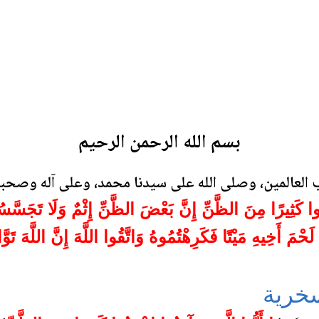
بسم الله الرحمن الرحيم
ب العالمين، وصلى الله على سيدنا محمد، وعلى آله وصحب
نِبُوا كَثِيرًا مِنَ الظَّنِّ إِنَّ بَعْضَ الظَّنِّ إِثْمٌ وَلَا تَجَسّ
لَحْمَ أَخِيهِ مَيْتًا فَكَرِهْتُمُوهُ وَاتَّقُوا اللَّهَ إِنَّ اللَّهَ تَوَّ
خرية