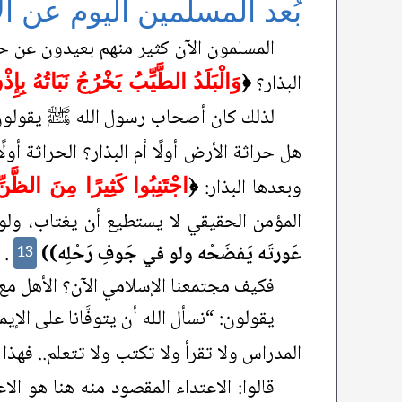
بُعد المسلمين اليوم عن ال
المسلمون الآن كثير منهم بعيدون عن حق
البذار؟
﴿
وَالْبَلَدُ الطَّيِّبُ يَخْرُجُ نَبَاتُهُ بِإِذ
لذلك كان أصحاب رسول الله ﷺ يقولون: 
هل حراثة الأرض أولًا أم البذار؟ الحراثة أو
وبعدها البذار:
﴿
اجْتَنِبُوا كَثِيرًا مِنَ الظَّنّ
المؤمن الحقيقي لا يستطيع أن يغتاب، ولو ر
عَورتَه يَفضَحْه ولو في جَوفِ رَحْلِه))
.
13
فكيف مجتمعنا الإسلامي الآن؟ الأهل مع
يقولون: “نسأل الله أن يتوفَّانا على الإي
المدراس ولا تقرأ ولا تكتب ولا تتعلم.. فهذ
قالوا: الاعتداء المقصود منه هنا هو الا