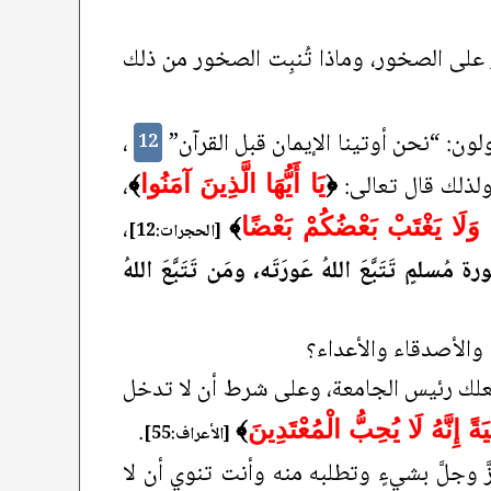
 على الصخور، وماذا تُنبِت الصخور من ذلك
لون: “نحن أوتينا الإيمان قبل القرآن”
،
12
 ولذلك قال تعالى:
،
﴿
يَا أَيُّهَا الَّذِينَ آمَنُوا
﴾
،
وَلَا يَغْتَبْ بَعْضُكُمْ بَعْضًا
﴾
[الحجرات:12]
ة مُسلمٍ تَتَبَّعَ اللهُ عَورَتَه، ومَن تَتَبَّعَ اللهُ
والأصدقاء والأعداء؟
 أن يجعلك رئيس الجامعة، وعلى شرط أن لا تدخل
.
ةً إِنَّهُ لَا يُحِبُّ الْمُعْتَدِينَ
﴾
[الأعراف:55]
َّ وجلَّ بشيءٍ وتطلبه منه وأنت تنوي أن لا