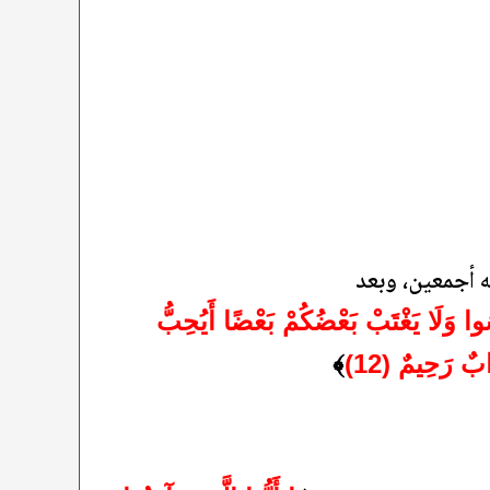
ه أجمعين، وبعد
َسُوا وَلَا يَغْتَبْ بَعْضُكُمْ بَعْضًا أَيُحِبُّ
ابٌ رَحِيمٌ (12)
﴾