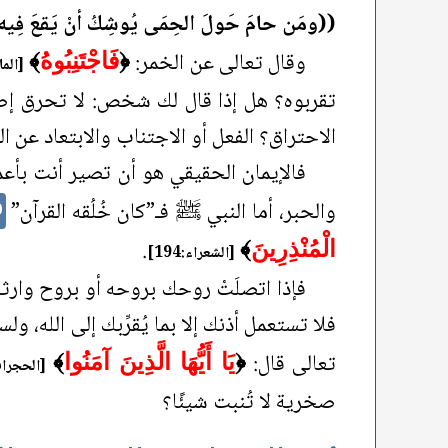
((ومَن حامَ حَولَ الحِمَى يُوشِكُ أنْ يَقعَ فِيه
وقال تعالى عن الخمر:
﴿
فَاجْتَنِبُوهُ
﴾
[المائ
تقربوه؟ هل إذا قال لك شخص: لا تحرق إص
الاحتراق؟ الفعل أو الاجتناب والابتعاد عن ا
فالإيمان الحقيقي هو أن تصير أنت بأعما
والحبر، أما النبي ﷺ فـ”كان خُلُقه القرآن”
0
.
الْمُنْذِرِينَ
﴾
[الشعراء:194]
فإذا اتصلَتْ روحك بروحه أو بروح وارث
فلا تستعمل أذنك إلا بما يُقرِّبك إلى الله، ول
تعالى قال:
﴿
يَا أَيُّهَا الَّذِينَ آمَنُوا
﴾
[الحجرات:2
صخرية لا تُنبت شيئًا؟