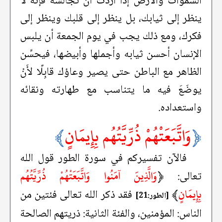
السموات والأرض إذا أردْتَ أن تجالسَه فإنَّه لا
ينظر إلى ثيابك، بل ينظر إلى قلبك وينظر إلى
فكرك، ومع ذلك يجب في يوم الجمعة أن يلبس
الإنسان أحسن ثيابه وأجملها وأبيضها، فيحسِّن
الظاهر مع الباطن حتى يصير وعاؤك قابِلًا لأَنْ
يوضَعَ فيه ما يتناسب مع طهارته ونقائه
واستعداده.
﴿
وَاتَّبَعَتْهُمْ ذُرِّيَّتُهُم بِإِيمَانٍ
﴾
فالآن تفسيركم في سورة الطور قول الله
﴿
وَالَّذِينَ آمَنُوا وَاتَّبَعَتْهُمْ ذُرِّيَّتُهُم
تعالى:
بِإِيمَانٍ
﴾
فقد ذكر الله تعالى فئتين من
[الطور:21]
الناس: المؤمنين، والفئة الثانية: ذريتهم الصالحة