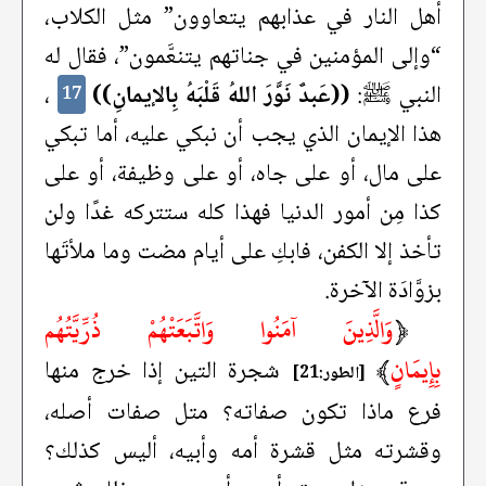
أهل النار في عذابهم يتعاوون” مثل الكلاب،
“وإلى المؤمنين في جناتهم يتنعَّمون”، فقال له
النبي ﷺ:
((عَبدٌ نَوَّرَ اللهُ قَلْبَهُ بِالإيمانِ))
،
17
هذا الإيمان الذي يجب أن نبكي عليه، أما تبكي
على مال، أو على جاه، أو على وظيفة، أو على
كذا مِن أمور الدنيا فهذا كله ستتركه غدًا ولن
تأخذ إلا الكفن، فابكِ على أيام مضت وما ملأتَها
بزوَّادَة الآخرة.
﴿
وَالَّذِينَ آمَنُوا وَاتَّبَعَتْهُمْ ذُرِّيَّتُهُم
بِإِيمَانٍ
﴾
شجرة التين إذا خرج منها
[الطور:21]
فرع ماذا تكون صفاته؟ متل صفات أصله،
وقشرته مثل قشرة أمه وأبيه، أليس كذلك؟