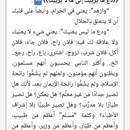
((دَعْ ما يُريبُكَ إلى ما لا يُريبُكَ))
.
“وازهد”: يعني في الحَرام، وأيضاً على قلبك
أن لا يتعلق بالحلال.
“ودع ما ليس يعنيكَ”: يعني شيء لا يعنيك
ولا علاقة لك فيه: فلان راح، فلان جاء، فلان
أكل، فلان شرب، تزوج، اشترى، باع، راح، رجع..
الخ، وأكثر الناس يحسبون أنهم مسلمون،
ويظنون أنهم مؤمنون، ولعلهم لم يَشُمُّوا رائحة
الإسلام، ولم يَشُمُّوا رائحة الإيمان بعد، لأنك هل
تصير حدادًا من غير معلِّم؟ هل يمكن؟ هل تصير
طيارًا بلا مدرِّب؟ وهل تصير طبيبًا بلا إشراف
الأطباء؟ وكلمة “مسلم” أعظم من طبيب،
وأعظم من طَيّار، وأعظم من وزير، وأعظم من