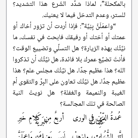
بالمكحلة”، لماذا شدَّد الشَرع هذا التشديد؟
للستر، وعدم التدخل فيما لا يعنيك.
“واعمَلَنَّ بِنِيَّة”: فإذا أردت أن تزور أخاك أو
عمتك أو أختك أو رفيقك فابحث في نفسك، ما
نيَّتُك بهذه الزيارة؟ هل التسلِّي وتضييع الوقت؟
فأنتَ تضيِّع عمرك بلا فائدة، هل نيَّتُك أن تذكروا
الله؟ هذا عظيم جدًا، هل نيِّتُك مجلس علم؟ هذا
عظيم جدَّا، هل نيَّتُك تعاون على البِرِّ والتقوى أم
الغيبة والنميمة والغفلة؟ هل نويتَ النية
الصالحة في تلك المجالسة؟
عُمدةُ الدِّيْنِ في الورى
أربعٌ مِن كَلامِ خَيرِ
كَلِماتٌ
البَريةْ
اتَّقِ الشُّبُهاتِ، وازهدْ،
لَيسَ يَعنِيكَ، وَاعمَلَنَّ