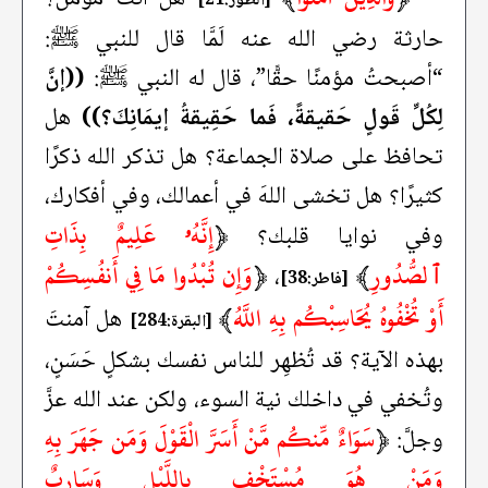
[الطور:21]
حارثة رضي الله عنه لَمَّا قال للنبي ﷺ:
“أصبحتُ مؤمنًا حقًّا”، قال له النبي ﷺ:
((إنَّ
لِكُلِّ قَولٍ حَقيقةً، فَما حَقِيقةُ إيمَانِكَ؟))
هل
تحافظ على صلاة الجماعة؟ هل تذكر الله ذكرًا
كثيرًا؟ هل تخشى اللهَ في أعمالك، وفي أفكارك،
﴿
إِنَّهُۥ عَلِيمٌ بِذَاتِ
وفي نوايا قلبك؟
ٱلصُّدُورِ
﴾
﴿
وَإِن تُبْدُوا مَا فِي أَنفُسِكُمْ
،
[فاطر:38]
أَوْ تُخْفُوهُ يُحَاسِبْكُم بِهِ اللَّهُ
﴾
هل آمنتَ
[البقرة:284]
بهذه الآية؟ قد تُظهِر للناس نفسك بشكلٍ حَسَنٍ،
وتُخفي في داخلك نية السوء، ولكن عند الله عزَّ
﴿
سَوَاءٌ مِّنكُم مَّنْ أَسَرَّ الْقَوْلَ وَمَن جَهَرَ بِهِ
وجلَّ:
وَمَنْ هُوَ مُسْتَخْفٍ بِاللَّيْلِ وَسَارِبٌ