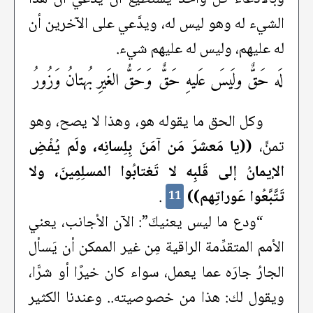
الشيء له وهو ليس له، ويدَّعي على الآخرين أن
له عليهم، وليس له عليهم شيء.
لَه حَقٌّ ولَيسَ عَليهِ حَقٌّ
وَحَقُّ الغَيرِ بُهتانُ وَزُورُ
وكل الحق ما يقوله هو، وهذا لا يصح، وهو
تمنٍّ،
((يا مَعشرَ مَن آمَنَ بِلِسانِه، ولَم يُفْضِ
الإيمانُ إلى قَلبِه لا تَغتابُوا المسلِمِينَ، ولا
تَتَّبَّعُوا عَوراتِهم))
.
11
“ودع ما ليس يعنيكَ”: الآن الأجانب، يعني
الأمم المتقدِّمة الراقية مِن غير الممكن أن يَسأل
الجارُ جارَه عما يعمل، سواء كان خيرًا أو شرًّا،
ويقول لك: هذا من خصوصيته.. وعندنا الكثير