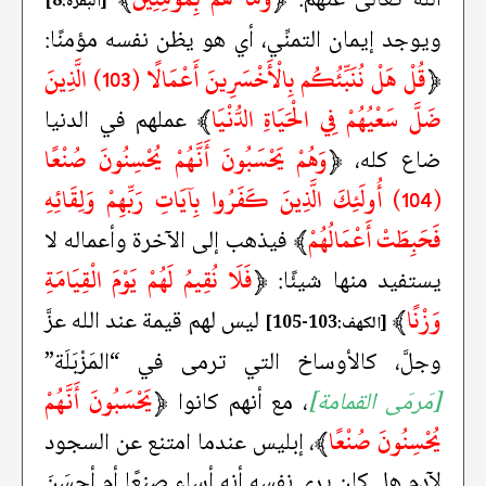
[البقرة:8]
ويوجد إيمان التمنِّي، أي هو يظن نفسه مؤمنًا:
﴿
قُلْ هَلْ نُنَبِّئُكُم بِالْأَخْسَرِينَ أَعْمَالًا (103) الَّذِينَ
ضَلَّ سَعْيُهُمْ فِي الْحَيَاةِ الدُّنْيَا
﴾
عملهم في الدنيا
﴿
وَهُمْ يَحْسَبُونَ أَنَّهُمْ يُحْسِنُونَ صُنْعًا
ضاع كله،
(104) أُولَئِكَ الَّذِينَ كَفَرُوا بِآيَاتِ رَبِّهِمْ وَلِقَائِهِ
فَحَبِطَتْ أَعْمَالُهُمْ
﴾
فيذهب إلى الآخرة وأعماله لا
﴿
فَلَا نُقِيمُ لَهُمْ يَوْمَ الْقِيَامَةِ
يستفيد منها شيئًا:
وَزْنًا
﴾
ليس لهم قيمة عند الله عزَّ
[الكهف:103-105]
وجلَّ، كالأوساخ التي ترمى في “المَزْبَلَة”
﴿
يَحْسَبُونَ أَنَّهُمْ
[مَرمَى القمامة]
، مع أنهم كانوا
يُحْسِنُونَ صُنْعًا
﴾
، إبليس عندما امتنع عن السجود
لآدم هل كان يرى نفسه أنه أساء صنعًا أم أحسَنَ