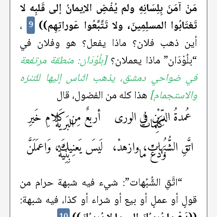
مَنْ آمَنَ بِلِسَانِهِ ولم يُفْضِ الإيمانُ إلى قَلبِه لا
تَغتَابُوا المسلِمِينَ، ولا تَتَّبَّعُوا عَوراتِهِم))
،
9
أين ذهب فلان؟ ماذا يفعل؟ هو وفلان في
“بلُوْدَان” ماذا يعملان؟
[بلُوْدَان: منطقة مرتفعة
في ضواحي دمشق، يذهب الناس إليها للتنزه
والاستجمام]
هذا كله من الفضول، قال
عُمدةُ الدِّيْنِ في الورى
أربعٌ مِن كَلامِ خَيرِ
كَلِماتٌ
البَريةْ
اتَّقِ الشُّبُهاتِ، وازهدْ،
لَيسَ يَعنِيكَ، وَاعمَلَنَّ
وَدَعْ ما
بِنِيَّةْ
“اتَّقِ الشُّبُهات”: شيء فيه شبهة حرام من
قولٍ أو عملٍ أو بيع أو شراء أو كذا، فيه شبهة:
10