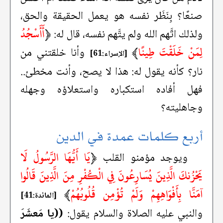
صنعًا؟ بِنَظَر نفسه هو يعمل الحقيقة والحق،
﴿
أَأَسْجُدُ
ولذلك اتَّهم الله ولم يتَّهم نفسه، قال له:
لِمَنْ خَلَقْتَ طِينًا
﴾
وأنا خلقتني من
[الإسراء:61]
نار؟ كأنه يقول له: هذا لا يصح، وأنت مخطئ..
فهل أفاده استكباره واستعلاؤه وجهله
وجاهليته؟
أربع كلمات عمدة في الدين
﴿
يَا أَيُّهَا الرَّسُولُ لَا
ويوجد مؤمنو القلب
يَحْزُنكَ الَّذِينَ يُسَارِعُونَ فِي الْكُفْرِ مِنَ الَّذِينَ قَالُوا
آمَنَّا بِأَفْوَاهِهِمْ وَلَمْ تُؤْمِن قُلُوبُهُمْ
﴾
[المائدة:41]
والنبي عليه الصلاة والسلام يقول:
((يا مَعشَرَ