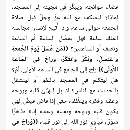
قضاء حوائجه، ويبكِّر في مجيئه إلى المسجد،
لماذا؟ ليعتكف مع الله عزَّ وجلَّ قبل صلاة
الجمعة حوالي ساعة، وإذا أُتيح لإنسان مجالسة
الملك ساعة فهل يفضِّل الساعة أم الساعة
ونصف أو الساعتين؟
((مَن غَسَلَ يَومَ الجُمعةِ
واغتَسلَ، وبَكَّرَ وابتَكَرَ، وراحَ في السَّاعةِ
الأُولَى))
راح إلى الجامع في الساعة الأولى، لَمَ؟
هل ليتكلَّم في المسجد باللغو أو لينشغل
بالحديث مع الناس؟ لا، بل لِيهيِّئ قلبه وروحه
وعقله وفكره وينظِّفه، حتى إذا فاض فيضٌ إلهي
يكون قلبه وروحه ونفسه وعقله إناءً طاهرًا
منوَّرًا، فيأوي نور الله إلى نور قلبه،
((وَراحَ في