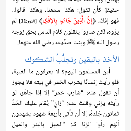
حقيقةٍ كأن تقول: هكذا سمعنا، وهكذا قالوا..
﴿
إِنَّ الَّذِينَ جَاءُوا بِالإفْكِ
﴾
فهو إفكٌ،
لم
[النور:11]
يرَوه، لكن صاروا ينقلون كلام الناس بحق زوجة
رسول الله ﷺ وبنت صدِّيقه رضي الله عنهما.
الأخذ باليقين وتجنُّبُ الشكوك
أين المسلمون اليوم؟ لا يعرفون ما الغيبة،
فلو رأيتَ إنسانًا يشرب الخمر في بيته فلا يجوز
أن تقول عنه: “شارب خمر” إلا إذا جاهَر، لو
رأيتَه يزني وقلتَ عنه: “زانٍ” يُقام عليك الحَدُّ
ثمانون جَلدةً، إلا أن تأتي بأربعة شهود يشهدون
أنهم رأوا الزنا كـ: “الحبل بالبئر والميل