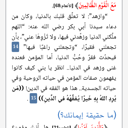
مَعَ الْقَوْمِ الظَّالِمِينَ
﴾
.
[الأنعام:68]
“وازهد”: لا تعلِّق قلبك بالدنيا، وكان من
دعاء سيدنا أبي بكر رضي الله عنه: “اللهم
ملِّكني الدنيا وزهِّدني فيها، ولا تَزْوِهَا عني”، بأن
تجعلني فقيرًا، “وتجعلني راغبًا فيها”
14
فيحدُث فقرٌ وحُبُّ الدنيا، أما المؤمن فعنده
غنى وزهد في الدنيا.. انظر يا بني كيف كانوا
يفهمون صفات المؤمن في حياته الروحية وفي
حياته الجسدية.. هذا هو الفقه في الدين!
((مَن
يُرِدِ اللهُ بِهِ خَيرًا يُفقِّهُهُ في الدِّينِ))
.
15
(ما حقيقة إيمانك؟)
﴿
وَالَّذِينَ آمَنُوا
﴾
هل أنتَ مؤمن؟