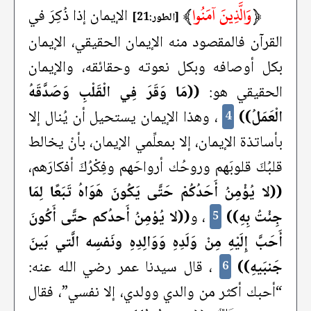
﴿
وَالَّذِينَ آمَنُوا
﴾
الإيمان إذا ذُكِرَ في
[الطور:21]
القرآن فالمقصود منه الإيمان الحقيقي، الإيمان
بكل أوصافه وبكل نعوته وحقائقه، والإيمان
الحقيقي هو:
((مَا وَقَرَ فِي الْقَلْبِ وَصَدَّقَهُ
الْعَمَلُ))
، وهذا الإيمان يستحيل أن يُنال إلا
4
بأساتذة الإيمان، إلا بمعلِّمي الإيمان، بأنْ يخالط
قلبُكَ قلوبَهم وروحُك أرواحَهم وفِكْرُكَ أفكارَهم،
((لا يُؤْمِنُ أَحَدُكُمْ حَتَّى يَكُونَ هَوَاهُ تَبَعًا لِمَا
جِئْتُ بِهِ))
، و
((لا يُؤمِنُ أَحدُكم حتَّى أَكُونَ
5
أَحَبَّ إِلَيْهِ مِنْ وَلَدِهِ وَوَالِدِهِ ونَفسِه الَّتي بَينَ
جَنبَيهِ))
، قال سيدنا عمر رضي الله عنه:
6
“أحبك أكثر من والدي وولدي، إلا نفسي”، فقال