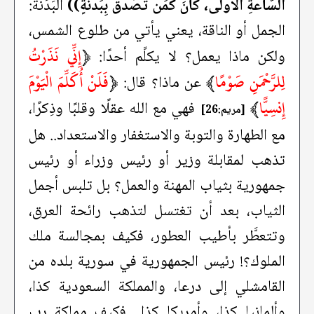
السَّاعةِ الأُولَى، كانَ كَمَن تَصَدَّقَ بِبَدَنةٍ))
البَدَنة:
الجمل أو الناقة، يعني يأتي من طلوع الشمس،
﴿
إِنِّي نَذَرْتُ
ولكن ماذا يعمل؟ لا يكلِّم أحدًا:
لِلرَّحْمَنِ صَوْمًا
﴾
﴿
فَلَنْ أُكَلِّمَ الْيَوْمَ
عن ماذا؟ قال:
إِنسِيًّا
﴾
فهي مع الله عقلًا وقلبًا وذِكرًا،
[مريم:26]
مع الطهارة والتوبة والاستغفار والاستعداد.. هل
تذهب لمقابلة وزير أو رئيس وزراء أو رئيس
جمهورية بثياب المهنة والعمل؟ بل تلبس أجمل
الثياب، بعد أن تغتسل لتذهب رائحة العرق،
وتتعطَّر بأطيب العطور، فكيف بمجالسة ملك
الملوك؟! رئيس الجمهورية في سورية بلده من
القامشلي إلى درعا، والمملكة السعودية كذا،
وألمانيا كذا، وأمريكا كذا.. فكيف مملكة رب