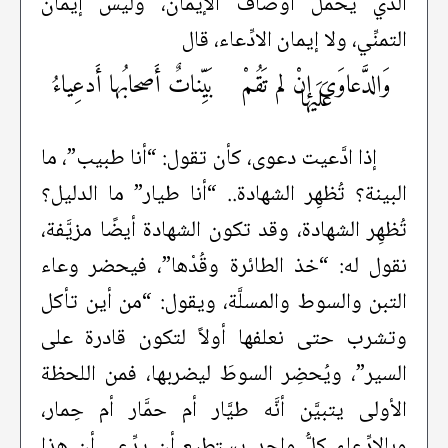
الذي يحمل أوصاف الإيمان، وليس إيمان
التمنِّي، ولا إيمان الادِّعاء، قال
وَالدَّعاوَى إنْ لم تَقُمْ
بَيِّناتٌ أَصحابُها أَدعِياءُ
عَلَيها
إذا ادَّعيت دعوى، كأن تقول: “أنا طبيب”، ما
البينة؟ تُظهِر الشهادة.. “أنا طيار” ما الدليل؟
تُظهِر الشهادة، وقد تكون الشهادة أيضًا مزيَّفة،
نقول له: “خذ الطائرة وقُدْها”، فيحضر وعاء
التبن والسوط والمسلَّة، ويقول: “من أين تأكل
وتشرب حتى نعلفها أولاً لتكون قادرة على
السير”، ويُحضِر السوطَ ليضربها، فمن اللحظة
الأولى يتبيَّن أنَّه طيَّار أم حمَّار أم حِمار،
وبالادِّعاء كلُّ واحد يستطيع أن يدِّعي أن هذا