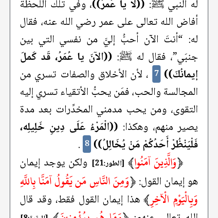
له النبي ﷺ:
((لا يا عُمرُ))
، وفي تلك اللحظة
أفاض الله تعالى على عمر رضي الله عنه، فقال
له: “أنتَ الآن أحبُّ إليَّ من نفسي التي بين
جنبَي”، فقال له ﷺ:
((الآنَ يا عُمَرُ، قَد كَملَ
إيمانُكَ))
، لأن الأخلاق والصفات تسري من
7
المجالسة والحب، فمَن يحبُّ الأتقياء تسري إليه
التقوى، ومن يحب مدمني المخدِّرات بعد مدة
يصير منهم، وهكذا:
((الْمَرْءُ عَلَى دِينِ خَلِيلِه،
فَلْيَنْظُرْ أَحَدُكُمْ مَنْ يُخَالِلُ))
.
8
﴿
وَالَّذِينَ آمَنُوا
﴾
ولكن يوجد إيمان
[الطور:21]
﴿
وَمِنَ النَّاسِ مَن يَقُولُ آمَنَّا بِاللَّهِ
هو إيمان القول:
وَبِالْيَوْمِ الْآخِرِ
﴾
هذا إيمان القول فقط، وقد قال
﴿
وَمَا هُم بِمُؤْمِنِينَ
﴾
الله تعالى عنهم: