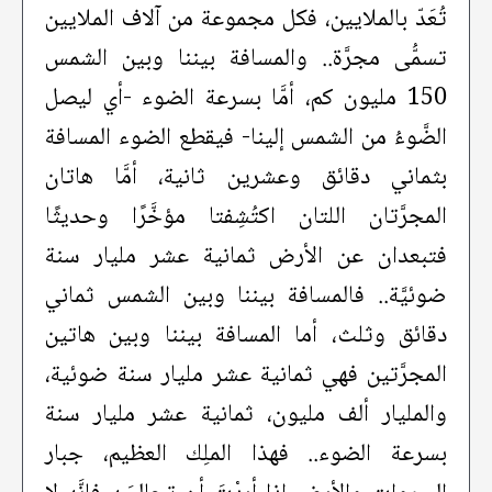
تُعَدّ بالملايين، فكل مجموعة من آلاف الملايين
تسمُّى مجرَّة.. والمسافة بيننا وبين الشمس
150 مليون كم، أمَّا بسرعة الضوء -أي ليصل
الضَّوءُ من الشمس إلينا- فيقطع الضوء المسافة
بثماني دقائق وعشرين ثانية، أمَّا هاتان
المجرَّتان اللتان اكتُشِفتا مؤخَّرًا وحديثًا
فتبعدان عن الأرض ثمانية عشر مليار سنة
ضوئيَّة.. فالمسافة بيننا وبين الشمس ثماني
دقائق وثلث، أما المسافة بيننا وبين هاتين
المجرَّتين فهي ثمانية عشر مليار سنة ضوئية،
والمليار ألف مليون، ثمانية عشر مليار سنة
بسرعة الضوء.. فهذا الملِك العظيم، جبار