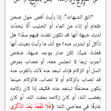
وَدَعْ ما
بِنِيَّةْ
“اتق الشبهات”: إذا رأيتَ أفعى حول صحن
طعام أو إناء من الماء أو الحليب أَلَا يَحدُث
لديك شبهة أنها قد تكون نفثت فيهم سمَّا؟ هل
تأكل أو تشرب منه؟ مع أنك ما رأيتَ بعينك أنها
فعلتْ شيئًا، لكن صار يوجد شبهة، شخص
أجرب ربما لا تجلس معه، أو مصاب بمرض
السل أو الزكام فإنك تبعد عنه لأنك بالقرب منه
قد تصاب بالزكام أو لا تصاب، فالزكام حينما
يكون محتمَلًا تبتعِد عنه، فكيف إذا كان زكامه
بغضب الله، أو كان زكامه بمقت الله، أو كان
﴿
فَلَا تَقْعُدْ بَعْدَ الذِّكْرَى
غارقًا في معاصي الله!