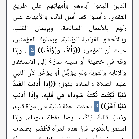
الذين اتَّبعوا آباءهم وأمهاتِهم على طريق
التقوى، وأقبلوا كما أقبل الآباء والأمهات على
ربِّهم بالأعمال الصالحة، وبإيمان القلب،
وبالأخلاق القرآنية الربَّانية، وبسلوك المؤمنين،
حيث أن المؤمن:
((يَأْلَفُ وَيُؤْلَفُ))
، وإذا
2
وقع في خطيئة أو سيئة سارَعَ إلى الاستغفار
والإنابة والتوبة ولم يؤجِّل أو يؤخِّر، لأن النبي
عليه الصلاة والسلام يقول:
((إذَا أَذنبَ العَبدُ
ذَنبًا نُكِتَت نُكتةٌ سَوداءُ في قَلبِه، وإذَا أَذنبَ
ذَنبًا آخَرَ))
تحدث نقطة ثانية على مرآة قلبه،
3
وذنبٌ ثالثٌ يَنْكُت أيضاً نقطة سوداء، وإذا
استمر بالذُّنوب فإنَّ هذه المرآة تُطْمَس بظلمات