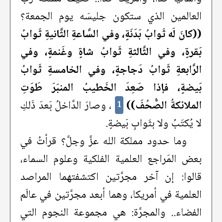
العالمين الذي ستكون جليسَه يوم الجمعة؟
((كانَ لَه ثَوابُ بَدَنَةٍ، وفي السَّاعةِ الثَّانيةِ ثَوابُ
بَقرةٍ، وفي الثَّالثةِ ثَوابُ شاةٍ وغَنمةٍ، وفي
الرَّابعةِ ثَوابُ دَجاجةٍ، وفي الخامسةِ ثَوابُ
بَيضةٍ، فإذا صَعِدَ الخَطيبُ المنبَرَ طَوَتِ
الملائكةُ الصُّحُفَ))
، وصارَ الدَّاخلُ بَعدَ ذَلكِ
1
لا يُكتَبُ ولا بثَوابِ بَيضةٍ.
وما حدود مملكة الله عزَّ وجلَّ؟ قرأتُ في
بعض المَراجع العلمية الفلكية وعلوم السماء،
قالوا: إن آخر مجرَّتين اكتشفتهما المراصد
العلمية في أمريكا، وهما أبعد مجرَّتين في عالَم
الفضاء.. والمجرَّة: هي مجموعة النجوم التي