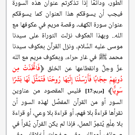
الطور، ودائمًا إذا تذكرتم عنوان هذه السورة
فيجب أن يسوقكم هذا العنوان كما يسوقكم
عنوان سورة الكهف، وقصة مريم في عكوفها مع
الله.. وبهذا العكوف نزلت التوراة على سيدنا
موسى عليه السَّلام، ونزل القرآن بعكوف سيدنا
محمد ﷺ في غار حراء، وبعكوف مريم مع الله
﴿
فَاتَّخَذَتْ مِن
عزَّ وجلَّ وانقطاعها عن الخلق
دُونِهِمْ حِجَابًا فَأَرْسَلْنَا إِلَيْهَا رُوحَنَا فَتَمَثَّلَ لَهَا بَشَرًا
سَوِيًّا
﴾
فليس المقصود من عناوين
[مريم:17]
السور أو من القرآن المفصِّل لهذه السور أن
نقرأها قراءةً بلا فهم، أو قراءة بلا وعي، أو قراءة
بلا عِلْمٍ يُثمِرُ العمل، فإذا لم يكن القرآن يُقرأ في
صحائف أعمالك، وفي صفحات أخلاقك، وفي