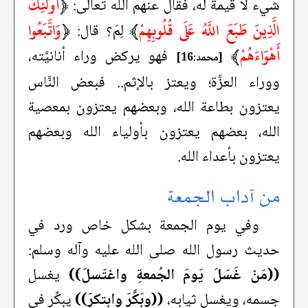
﴿
أُولَئِكَ
شيء لا قيمة له، فقال عنهم الله تعالى:
الَّذِينَ طَبَعَ اللَّهُ عَلَى قُلُوبِهِمْ
﴾
﴿
وَاتَّبَعُوا
لِمَ؟ قال:
أَهْوَاءَهُمْ
﴾
فهو يركض وراء أنانيَّته،
[محمد:16]
ووراء العزَّة؛ ويعتز بالإثم.. فبعض النَّاس
يعتزون بطاعة الله، وبعضهم يعتزون بمعصية
الله، بعضهم يعتزون بأولياء الله وبعضهم
يعتزون بأعداء الله.
من آداب الجمعة
وفي يوم الجمعة بشكل خاص ورد في
حديث رسول الله صلى الله عليه وآله وسلم:
((مَنْ غَسَلَ يَومَ الجُمعةِ واغتَسلَ))
يغسل
جسمه، ويغسل ثيابه،
((وبَكَّرَ وابتكرَ))
يبكِّر في