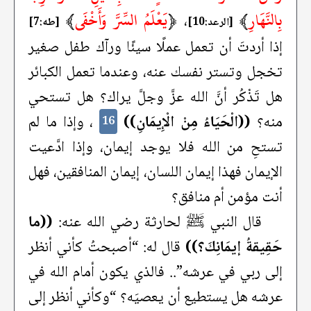
بِالنَّهَارِ
﴾
﴿
يَعْلَمُ السِّرَّ وَأَخْفَى
﴾
،
[الرعد:10]
[طه:7]
إذا أردتَ أن تعمل عملًا سيئًا ورآك طفل صغير
تخجل وتستر نفسك عنه، وعندما تعمل الكبائر
هل تَذْكُر أنَّ الله عزَّ وجلَّ يراك؟ هل تستحي
منه؟
((الْحَيَاءُ مِنْ الْإِيمَانِ))
، وإذا ما لم
16
تستحِ من الله فلا يوجد إيمان، وإذا ادَّعيت
الإيمان فهذا إيمان اللسان، إيمان المنافقين، فهل
أنت مؤمن أم منافق؟
قال النبي ﷺ لحارثة رضي الله عنه:
((ما
حَقِيقةُ إيمَانِكَ؟))
قال له: “أصبحتُ كأني أنظر
إلى ربي في عرشه”.. فالذي يكون أمام الله في
عرشه هل يستطيع أن يعصيَه؟ “وكأني أنظر إلى