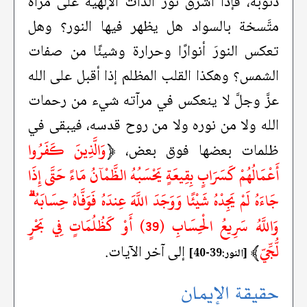
ذنوبه، فإذا أشرق نور الذات الإلهية على مرآة
متَّسخة بالسواد هل يظهر فيها النور؟ وهل
تعكس النورَ أنوارًا وحرارة وشيئًا من صفات
الشمس؟ وهكذا القلب المظلم إذا أقبل على الله
عزَّ وجلَّ لا ينعكس في مرآته شيء من رحمات
الله ولا من نوره ولا من روح قدسه، فيبقى في
﴿
وَالَّذِينَ كَفَرُوا
ظلمات بعضها فوق بعض،
أَعْمَالُهُمْ كَسَرَابٍ بِقِيعَةٍ يَحْسَبُهُ الظَّمْآنُ مَاءً حَتَّى إِذَا
جَاءَهُ لَمْ يَجِدْهُ شَيْئًا وَوَجَدَ اللَّهَ عِندَهُ فَوَفَّاهُ حِسَابَهُ ۗ
وَاللَّهُ سَرِيعُ الْحِسَابِ (39) أَوْ كَظُلُمَاتٍ فِي بَحْرٍ
لُّجِّيّ
﴾
إلى آخر الآيات.
[النور:39-40]
حقيقة الإيمان