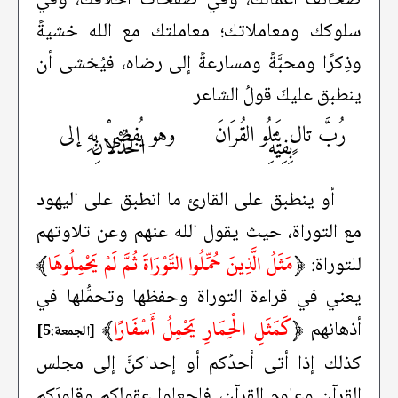
سلوكك ومعاملاتك؛ معاملتك مع الله خشيةً
وذِكرًا ومحبَّةً ومسارعةً إلى رضاه، فيُخشى أن
ينطبق عليكَ قولُ الشاعر
رُبَّ تالٍ يَتلُو القُرَانَ
وهو يُفضِيْ بِهِ إلى
بِفِيْهِ
الخُذْلانِ
أو ينطبق على القارئ ما انطبق على اليهود
مع التوراة، حيث يقول الله عنهم وعن تلاوتهم
﴿
مَثَلُ الَّذِينَ حُمِّلُوا التَّوْرَاةَ ثُمَّ لَمْ يَحْمِلُوهَا
﴾
للتوراة:
يعني في قراءة التوراة وحفظها وتحمُّلها في
﴿
كَمَثَلِ الْحِمَارِ يَحْمِلُ أَسْفَارًا
﴾
أذهانهم
[الجمعة:5]
كذلك إذا أتى أحدُكم أو إحداكنَّ إلى مجلس
القرآن وعلوم القرآن، فاجعلوا عقولكم وقلوبَكم