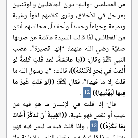
من المسلمين -واللهِ- دون الجاهليين والوثنيين
بمراحل في الأخلاق، وترى كلامهم لغواً وغيبة
ونميمة وحراماً وحسداً وأحقاداً.. مجالسهم أنتن
من الفطائس، لَمَّا قالت السيدة عائشة عن ضرتها
صفيَّة رضي الله عنهما: “إنها قصيرة”، غضب
النبي ﷺ وقال:
((يا عائشةُ، لَقد قُلتِ كَلِمةً لَو
أُلقتْ في بَحرٍ لَأنْتَنَتْهُ))
، قالت: “يا رسول الله ما
قلتُ إلا ما فيها!”، فقال ﷺ:
((لو قلتِ غَيرَ ما
فِيها لَبَهَّتِّيها))
.
12
قال: إذا قلتَ في الإنسان ما هو فيه من
عيب أو نقص فهو غيبة،
((الغِيبةُ أنْ تَذكُرَ أَخَاكَ
بِمَا يَكْرَهُ))
، وإذا قلتَ فيه ما ليس فيه فهو
13
بهتانٌ، وإذا قلتَ فيه ما يقوله الناس بلا بيِّنة ولا