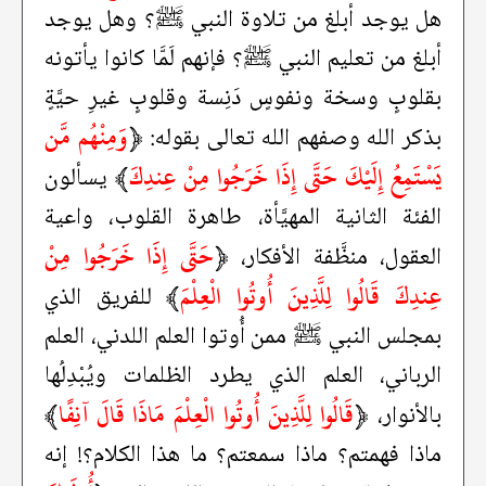
هل يوجد أبلغ من تلاوة النبي ﷺ؟ وهل يوجد
أبلغ من تعليم النبي ﷺ؟ فإنهم لَمَّا كانوا يأتونه
بقلوبٍ وسخة ونفوسٍ دَنِسة وقلوبٍ غيرِ حيَّةٍ
﴿
وَمِنْهُم مَّن
بذكر الله وصفهم الله تعالى بقوله:
يَسْتَمِعُ إِلَيْكَ حَتَّى إِذَا خَرَجُوا مِنْ عِندِكَ
﴾
يسألون
الفئة الثانية المهيَّأة، طاهرة القلوب، واعية
﴿
حَتَّى إِذَا خَرَجُوا مِنْ
العقول، منظَّفة الأفكار،
عِندِكَ قَالُوا لِلَّذِينَ أُوتُوا الْعِلْمَ
﴾
للفريق الذي
بمجلس النبي ﷺ ممن أُوتوا العلم اللدني، العلم
الرباني، العلم الذي يطرد الظلمات ويُبْدِلُها
﴿
قَالُوا لِلَّذِينَ أُوتُوا الْعِلْمَ مَاذَا قَالَ آنِفًا
﴾
بالأنوار،
ماذا فهمتم؟ ماذا سمعتم؟ ما هذا الكلام؟! إنه