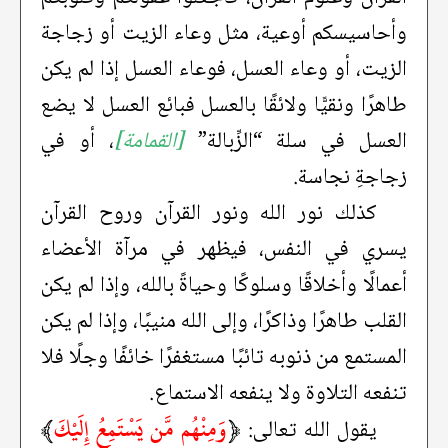
وأحاسيسكم أوعية، مثل وعاء الزيت أو زجاجة
الزيت، أو وعاء العسل، فوعاء العسل إذا لم يكن
طاهرًا ونقيًّا ولائقًا بالعسل فبائع العسل لا يضع
العسل في سلة “الزِّبالة”
[القمامة]
، أو في
زجاجةِ نجاسة.
كذلك نور الله ونور القرآن وروح القرآن
يسري في النفس، فيظهر في مرآة الأعضاء
أعمالًا وأخلاقًا وسلوكًا وحياةً بالله، وإذا لم يكن
القلب طاهرًا وذاكرًا، وإلى الله منيبًا، وإذا لم يكن
المستمع من ذنوبه تائبًا مستغفرًا خائفًا وجلًا فلا
تنفعه التلاوة ولا ينفعه الاستماع.
﴿
وَمِنْهُم مَّن يَسْتَمِعُ إِلَيْكَ
﴾
يقول الله تعالى: