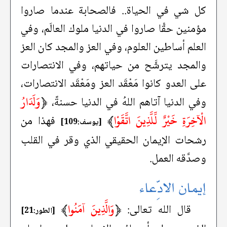
كل شي في الحياة.. فالصحابة عندما صاروا
مؤمنين حقًّا صاروا في الدنيا ملوك العالَم، وفي
العلم أساطين العلوم، وفي العز والمجد كان العز
والمجد يترشَّح من حياتهم، وفي الانتصارات
على العدو كانوا مَعْقَد العز ومَعْقَد الانتصارات،
﴿
وَلَدَارُ
وفي الدنيا آتاهم اللهُ في الدنيا حسنةً،
الْآخِرَةِ خَيْرٌ لِّلَّذِينَ اتَّقَوْا
﴾
فهذا من
[يوسف:109]
رشحات الإيمان الحقيقي الذي وقر في القلب
وصدَّقه العمل.
إيمان الادِّعاء
﴿
وَالَّذِينَ آمَنُوا
﴾
قال الله تعالى:
[الطور:21]