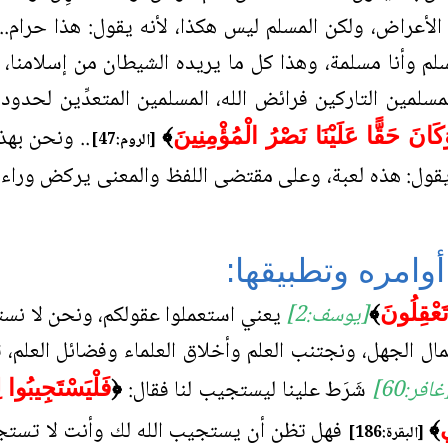
الأعراض، ولكن المسلم ليس هكذا، لأنه يقول: هذا حرام.
مسلم وأنا مسلمة، وهذا كل ما يريده الشيطان من إسلامنا، 
مسلمين التاركين فرائض الله، المسلمين المتعدِّين لحدود 
.. ونحن بهذا
كَانَ حَقًّا عَلَيْنَا نَصْرُ الْمُؤْمِنِينَ
﴾
[الروم:47]
ول: هذه لعبة، وعلى مقتضى اللفظ والمعنى يركض وراءها.
أوامره وتطبيقها:
[يوسف:2]
يعني استعملوا عقولكم، ونحن لا نستعم
تَعْقِلُونَ
﴾
 الجهل، ونجتنب العلم وأخلاق العلماء وفضائل العلم، ث
غافر:60]
شَرَط علينا ليستجيب لنا فقال:
﴿
فَلْيَسْتَجِيبُوا
فهل تظن أن يستجيب الله لك وأنت لا تستج
ي
﴾
[البقرة:186]