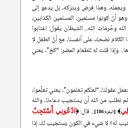
. ويعمله، وهذا فرض ويتركه، بل يدعو إلى
وهو أنْ كونوا مسلمين، المسلمين الكذابين،
الله وحُرمات الله.. الشيطان يقول: اغتابوا
 الكلام نضحك على أنفسنا، مع أنَّ الطفل لا
. وإذا قلت له للطعام المضر: “كخ”، يعني
ل عقولنا، “لعلكم تعلمون”، يعني تعلَّموا،
م نطلب من الله أن يستجيب دعاءنا، والله
.. قال:
 لِي
﴾
﴿
ادْعُونِي أَسْتَجِبْ
[البقرة:186]
يب له؟ لا شيء في الكون يستجيب لك إذا