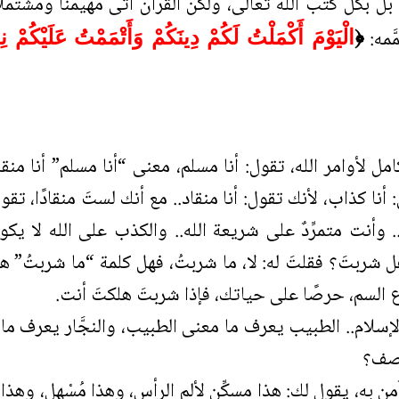
، بل بكل كتب الله تعالى، ولكن القرآن أتى مهيمنًا ومشتمل
َّمه:
﴿
الْيَوْمَ أَكْمَلْتُ لَكُمْ دِينَكُمْ وَأَتْمَمْتُ عَلَيْكُمْ ن
ل لأوامر الله، تقول: أنا مسلم، معنى “أنا مسلم” أنا منقاد
أنا كذاب، لأنك تقول: أنا منقاد.. مع أنك لستَ منقادًا، تقول
. وأنت متمرِّدٌ على شريعة الله.. والكذب على الله لا 
ل شربتَ؟ فقلتَ له: لا، ما شربتُ، فهل كلمة “ما شربتُ”
ع السم، حرصًا على حياتك، فإذا شربتَ هلكتَ أنت.
الإسلام.. الطبيب يعرف ما معنى الطبيب، والنجَّار يعرف ما 
وصف؟
به، يقول لك: هذا مسكِّن لألم الرأس، وهذا مُسْهِل، وهذا م