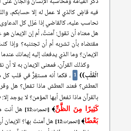
ذكر القيامة ومحاسبة الإنسان والجان على أ
فيه قاضٍ كالذي لا عمل له إلا حسابكم، والله 
نحاسب عليه، كالقاضي إذا عَزَل كل الدعاوى و
هل معناه أن تقول: آمنتُ، أم إن الإيمان هو 
مقتضاه بأن تشربه أم أن تجتنبه؟ وإذا كن
الإيمان؟ وما الذي يدفعك إليه إيمانك عندما ت
وكذلك القرآن، فمعنى الإيمان به لا أن نق
الْقَلْبِ))
، فكما أنه مستقِرٌّ في قلب كل م
1
العطش؟ فعند العطش ماذا تفعل؟ هل وقر في 
بالقرآن ماذا تفعل أيها المؤمن؟ لا يوجد إلا:
﴿
هل أنت مؤم
كَثِيرًا مِنَ الظَّنِّ
﴾
[الحجرات:12]
هل آمنتَ بها؟ الإيمان أ
بَعْضًا
﴾
[الحجرات:12]