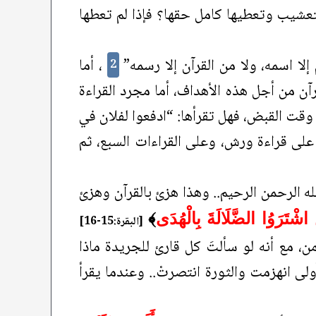
تعشيب وتعطيها كامل حقها؟ فإذا لم تعطها
لا اسمه، ولا من القرآن إلا رسمه”
، أما
2
قرآن من أجل هذه الأهداف، أما مجرد القراءة
قت القبض، فهل تقرأها: “ادفعوا لفلان في
 على قراءة ورش، وعلى القراءات السبع، ثم
لله الرحمن الرحيم.. وهذا هزئ بالقرآن وهزئ
َ اشْتَرَوُا الضَّلَالَةَ بِالْهُدَى
﴾
[البقرة:15-16]
من، مع أنه لو سألتَ كل قارئ للجريدة ماذا
لى انهزمت والثورة انتصرتْ.. وعندما يقرأ