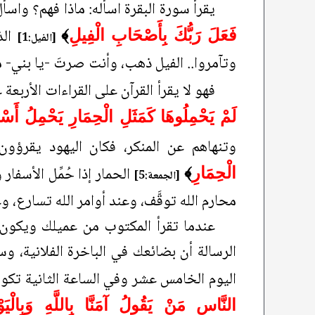
يقرأ سورة البقرة اسأله: ماذا فهم؟ واسأل
الذ
فَعَلَ رَبُّكَ بِأَصْحَابِ الْفِيلِ
﴾
[الفيل:1]
وتآمروا.. الفيل ذهب، وأنت صرتَ -يا بني-
فهو لا يقرأ القرآن على القراءات الأربع
لَمْ يَحْمِلُوهَا كَمَثَلِ الْحِمَارِ يَحْمِلُ أَسْف
وتنهاهم عن المنكر، فكان اليهود يقرؤون
الحمار إذا حُمِّل الأسفا
الْحِمَارِ
﴾
[الجمعة:5]
محارم الله توقَّف، وعند أوامر الله تسارع، وعند 
عندما تقرأ المكتوب من عميلك ويكون إن
الرسالة أن بضائعك في الباخرة الفلانية، و
اليوم الخامس عشر وفي الساعة الثانية تكون ف