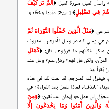
له واسأل الفيل، سورة الفيل:
﴿
أَلَمْ تَرَ كَيْفَ
دبَّروا وخطَّطوا
دَهُمْ فِي تَضْلِيلٍ
﴾
[الفيل:2]
عشر هي:
﴿
مَثَلُ الَّذِينَ حُمِّلُوا التَّوْرَاةَ ثُمَّ
لام هي وحي الله عز وجل تأمرهم بالمعروف
ن منكر، فكأنهم ما قرؤوها، قال:
﴿
كَمَثَلِ
قرأ القرآن، ولكن هل فهم؟ وهل علم؟ وهل عند
يُقرَأ لهذا.
جم، فيقول لك المترجم: قد بعث لك في هذه
اء اللاذقية، فماذا تفعل بعد القراءة؟ في
تحوَّل إلى عمل هو إيمان المنافقين:
﴿
وَمِنَ
يَوْمِ الآخِرِ وَمَا هُمْ بِمُؤْمِنِينَ (8) يُخَادِعُونَ اللَّهَ وَالَّذِينَ آَمَنُوا وَمَا يَخْدَعُونَ إِلَّا