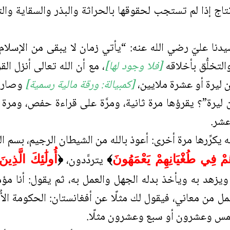
ج إذا لم تستجب لحقوقها بالحراثة والبذر والسقاية وال
نا عليّ رضي الله عنه: “يأتي زمان لا يبقى من الإسلام إ
لتخلُّق بأخلاقه
[فلا وجود لها]
، مع أن الله تعالى أنزل ال
يون ليرة أو عشرة ملايين،
[كمبيالة: ورقة مالية رسمية]
وصار و
 ليرة”؟ يقرؤها مرة ثانية، ومرَّة على قراءة حفص، ومرة
عشر.
 يكرِّرها مرة أخرى: أعوذ بالله من الشيطان الرجيم، بسم ا
يتردَّدون،
ّهُمْ فِي طُغْيَانِهِمْ يَعْمَهُونَ
﴾
﴿
أُولَٰئِكَ الَّذِين
 ويزهد به ويأخذ بدله الجهل والعمل به، ثم يقول: أنا مؤ
من معاني، فيقول لك مثلًا عن أفغانستان: الحكومة الأُو
خمس وعشرون أو سبع وعشرون مثلًا.