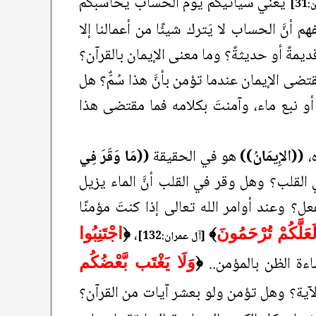
يعني سيأتيكم يوم الحساب يحاسبكم
3]
 أنَّ الحساب لا يَترك شيئًا من أعمالنا إلا
يمةً أو حديثةً؟ وما معنى الإيمان بالقرآن؟
ضى الإيمان عندما تؤمن بأنَّ هذا سُمٌّ؟ هل
 نبع ماء، وآمنتَ بكلامه فما مقتضى هذا
ه،
((الإِيمَانُ))
هو في الحقيقة
((مَا وَقَرَ فِي
 القلب؟ وهل وقر في القلب أنَّ الماء يزيل
؟ وعند أوامر الله تعالى إذا كنتَ مؤمنًا
،
عَلَّكُمْ تُرْحَمُونَ
﴾
﴿
اجْتَنِبُوا
[آل عمران:132]
ءة الظن بالمؤمن..
﴿
وَلَا يَغْتَب بَّعْضُكُم
الآية؟ وهل تؤمن ولو بعشر آيات من القرآن؟