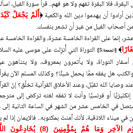
 البقرة، فلا البقرة تفهم ولا هو فهم.. قرأ سورة الفيل، اسأ
ين أرادوا أن يهدموا دين الله والكعبة
﴿
أَلَمْ يَجْعَلْ كَيْ
 من أصحاب الفيل من غير أن تشعر بنفسك.
ة عشر، إنما على القراءة الخامسة عشرة، والقراءة الخامسة 
التوراة التي أُنزِلت على موسى عليه الس
َارًا
﴾
[الجمعة:5]
 أسفار التوراة، ولا يأتمرون بمعروف، ولا يتناهون ع
ر والكتب هل يفقه ممَّا يحمل شيئًا؟ وكذلك المسلم الآن ي
وصايا الله تقبَّل، وعند الأخلاق القرآنية تخلَّق؟ إنّ القرآنُ 
كليزيًّا أو فرنسيًّا وأنت لا تفقه لغته تركض إلى متر
ستصل في الخامس عشر من الشهر في الساعة الثانية إلى مين
ي ميناء اللاذقية، لأنك آمنتَ بمكتوبه.. فالإيمان إذا لم ي
النَّاسِ مَنْ يَقُولُ آمَنَّا بِاللَّهِ وَبِالْ