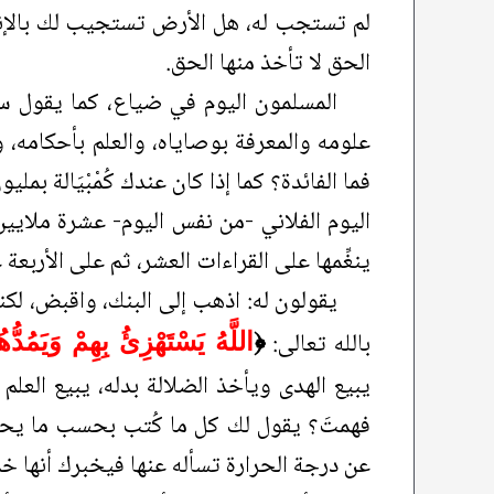
لم تستجب له، هل الأرض تستجيب لك بالإنتا
الحق لا تأخذ منها الحق.
المسلمون اليوم في ضياع، كما يقول سيد
علومه والمعرفة بوصاياه، والعلم بأحكامه، وا
فما الفائدة؟ كما إذا كان عندك كُمْبْيَالة بمل
اليوم الفلاني -من نفس اليوم- عشرة ملايين
ينغِّمها على القراءات العشر، ثم على الأربعة 
يقولون له: اذهب إلى البنك، واقبض، لكنه
بالله تعالى:
﴿
اللَّهُ يَسْتَهْزِئُ بِهِمْ وَيَمُدُ
يبيع الهدى ويأخذ الضلالة بدله، يبيع العلم
فهمتَ؟ يقول لك كل ما كُتب بحسب ما يحمل 
عن درجة الحرارة تسأله عنها فيخبرك أنها 