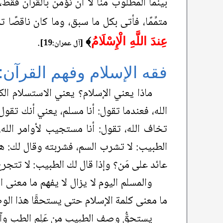
بينما المطلوب منَّا لا أن نؤمن بالقرآن فقط
متمِّمًا، فأتى بكل ما سبق، وما كان ناقصًا تم
.
عِندَ اللَّهِ الْإِسْلَامُ
﴾
[آل عمران:19]
فقه الإسلام وفهم القرآن:
ماذا يعني الإسلام؟ يعني الاستسلام الكام
الله، فعندما تقول: أنا مسلم، يعني أنك تقول: 
تخاف الله، تقول: أنا مستجيب لأوامر الله.
الطبيب: لا تشرب السم، فشربته وقال لك: ه
عائد على مَن؟ وإذا قال لك الطبيب: لا تتجر
والمسلم اليوم لا يزال لا يفهم ما معنى 
ما معنى كلمة الإسلام حتى يستحقَّا هذا ال
يستحقُّ وصف الطبيب من عَلِم الطب وآمن 