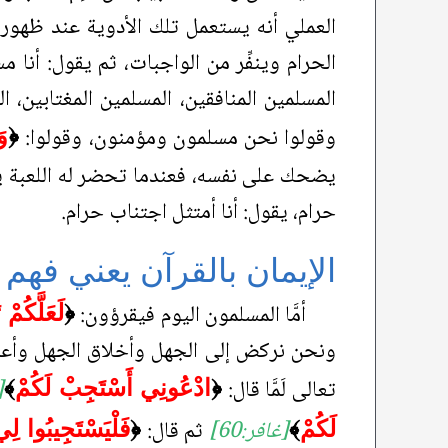
العملي أنه يستعمل تلك الأدوية عند ظهور 
الحرام وينفِّر من الواجبات، ثم يقول: أنا 
المسلمين المنافقين، المسلمين المغتابين، ال
وقولوا نحن مسلمون ومؤمنون، وقولوا:
﴿
وَ
يضحك على نفسه، فعندما تحضر له اللعبة يق
حرام، يقول: أنا أمتثل اجتناب حرام.
الإيمان بالقرآن يعني فهم 
أمَّا المسلمون اليوم فيقرؤون:
﴿
لَعَلَّكُمْ 
ونحن نركض إلى الجهل وأخلاق الجهل وأعمال
تعالى لَمَّا قال:
[
﴿
ادْعُونِي أَسْتَجِبْ لَكُمْ
﴾
[غافر:60]
ثم قال:
لَكُمْ
﴾
﴿
فَلْيَسْتَجِيبُوا لِ