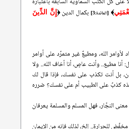
ًا على كل الكتب السماوية السابقة باعتباره
بكمال الدين
ِعْمَتِي
﴾
﴿
إِنَّ الدِّينَ
[المائدة:3]
 لأوامر الله، ومطيعٌ غير متمرِّد على أوامر
: أنا مطيع.. وأنت عاصٍ، أنا أخاف الله.. ولا
يكون، بل أنت تكذب على نفسك، فإذا قال لك
 هذه كذبٌ على الطبيب أم على نفسك؟ ضرره
معنى النجَّار، فهل المسلم والمسلمة يعرفان
خفِّض للحرارة.. إلخ، لذلك فإنه من الإيمان