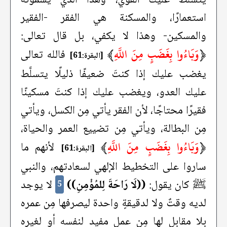
استعمارًا، والمسكنة هي الفقر -الفقير
والمسكين- وهذا لا يكفي، بل قال تعالى:
﴿
وَبَاءُوا بِغَضَبٍ مِنَ اللَّهِ
﴾
فالله تعالى
[البقرة:61]
يغضب عليك إذا كنتَ ضعيفًا ذليلًا يتسلَّط
عليك العدو، ويغضب عليك إذا كنتَ مسكينًا
فقيرًا محتاجًا، لأن الفقر يأتي مِن الكسل، ويأتي
مِن البطالة، ويأتي مِن تضييع العمر والحياة،
﴿
وَبَاءُوا بِغَضَبٍ مِنَ اللَّهِ
﴾
لأنهم ما
[البقرة:61]
ساروا على التخطيط الإلهي لسعادتهم، والنبي
ﷺ كان يقول:
((لَا رَاحَةَ لِلمُؤْمِنِ))
لا يوجد
5
لديه وقتٌ ولا لدقيقةٍ واحدة ليصرفها مِن عمره
بلا مقابل لها مِن عملٍ مفيد لنفسه أو لغيره