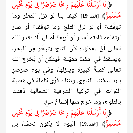
﴿
إِنَّا أَرْسَلْنَا عَلَيْهِمْ رِيحًا صَرْصَرًا فِي يَوْمِ نَحْسٍ
مُسْتَمِرٍّ
﴾
كيف بنا لو نزل المطر وما
[القمر:19]
توقَّف؟ أو لو نزل الثلج وما توقَّف؟ أو صار
ارتفاعه ثلاثة أمتار أو أربعة أمتار، أَلَا يقدر الله
تعالى أنْ يفعلها؟ لأنَّ الثلج يتبخَّر مِن البحر،
ويسقط في أمكنة معيَّنة، فيمكن أن يُخرج الله
تعالى كميةً كبيرة وينزلها، وفي يوم صرصرٍ
بارد يدفننا بالثلوج، وهناك قرًى كاملة في هضبة
الفرات في تركيا الشرقية الشمالية دُفِنت
بالثلوج، وما خرج منها إنسانٌ حيٌّ.
﴿
إِنَّا أَرْسَلْنَا عَلَيْهِمْ رِيحًا صَرْصَرًا فِي يَوْمِ نَحْسٍ
مُسْتَمِرٍّ
﴾
اليوم لا يكون نحسًا، بل
[القمر:19]