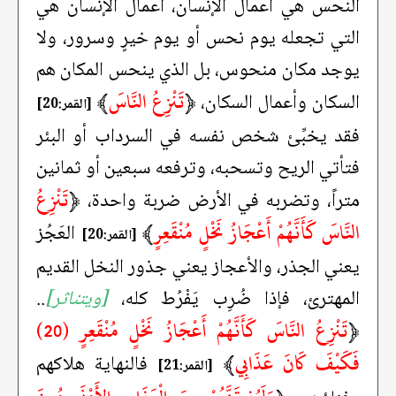
النحس هي أعمال الإنسان، أعمال الإنسان هي
التي تجعله يوم نحس أو يوم خيرٍ وسرور، ولا
يوجد مكان منحوس، بل الذي ينحس المكان هم
﴿
تَنْزِعُ النَّاسَ
﴾
السكان وأعمال السكان،
[القمر:20]
فقد يخبِّئ شخص نفسه في السرداب أو البئر
فتأتي الريح وتسحبه، وترفعه سبعين أو ثمانين
﴿
تَنْزِعُ
متراً، وتضربه في الأرض ضربة واحدة،
النَّاسَ كَأَنَّهُمْ أَعْجَازُ نَخْلٍ مُنْقَعِرٍ
﴾
العَجُز
[القمر:20]
يعني الجذر، والأعجاز يعني جذور النخل القديم
المهترئ، فإذا ضُرِب يَفْرُط كله،
[ويتناثر]
..
﴿
تَنْزِعُ النَّاسَ كَأَنَّهُمْ أَعْجَازُ نَخْلٍ مُنْقَعِرٍ (20)
فَكَيْفَ كَانَ عَذَابِي
﴾
فالنهاية هلاكهم
[القمر:21]