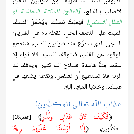
الدبوس تسدُّ لك شريانًا مِن شرايين الدماغ
فتُصاب بالفالج،
[الفالج: السكتة الدماغية أو
الشلل النصفي]
فيُمِيْتُ نصفَك ويُحَمِّلُ النصفَ
الميت على النصف الحي.. نقطة دم في الشريان
التاجي الذي تتفرَّع منه شرايين القلب، فينقطع
الوقود عن القلب، فيتوقف القلب، فلا تراه إلا
سقط جثةً هامدة، فسلاح الله كثير، ويوقف لك
الرئة فلا تستطيع أن تتنفس، ونقطة يضعها في
عينك.. وخلايا المخ.. إلخ.
عذاب الله تعالى للمكذِّبين:
﴿
فَكَيْفَ كَانَ عَذَابِي وَنُذُرِ
﴾
[القمر:18]
﴿
إِنَّا أَرْسَلْنَا عَلَيْهِمْ رِيحًا
للمكذِّبين،