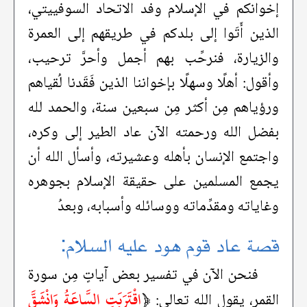
إخوانكم في الإسلام وفد الاتحاد السوفييتي،
الذين أَتَوا إلى بلدكم في طريقهم إلى العمرة
والزيارة، فنرحِّب بهم أجمل وأحرَّ ترحيب،
وأقول: أهلًا وسهلًا بإخواننا الذين فَقَدنا لُقياهم
ورؤياهم مِن أكثر مِن سبعين سنة، والحمد لله
بفضل الله ورحمته الآن عاد الطير إلى وكره،
واجتمع الإنسان بأهله وعشيرته، وأسأل الله أن
يجمع المسلمين على حقيقة الإسلام بجوهره
وغاياته ومقدِّماته ووسائله وأسبابه، وبعدُ
قصة عاد قوم هود عليه السلام:
فنحن الآن في تفسير بعض آياتٍ مِن سورة
﴿
اقْتَرَبَتِ السَّاعَةُ وَانْشَقَّ
القمر، يقول الله تعالى: