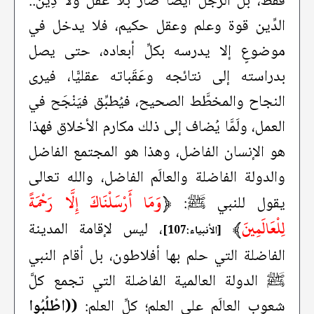
فقط، بل الرجل أيضاً صار بلا عقل ولا دِين..
الدِّين قوة وعلم وعقل حكيم، فلا يدخل في
موضوعٍ إلا يدرسه بكلِّ أبعاده، حتى يصل
بدراسته إلى نتائجه وعَقَباته عقليًّا، فيرى
النجاح والمخطَّط الصحيح، فيُطبِّق فيَنْجَح في
العمل، ولَمَّا يُضاف إلى ذلك مكارم الأخلاق فهذا
هو الإنسان الفاضل، وهذا هو المجتمع الفاضل
والدولة الفاضلة والعالَم الفاضل، والله تعالى
﴿
وَمَا أَرْسَلْنَاكَ إِلَّا رَحْمَةً
يقول للنبي ﷺ:
لِلْعَالَمِينَ
﴾
، ليس لإقامة المدينة
[الأنبياء:107]
الفاضلة التي حلم بها أفلاطون، بل أقام النبي
ﷺ الدولة العالمية الفاضلة التي تجمع كلَّ
شعوب العالَم على العلم؛ كلِّ العلم:
((اطْلُبُوا