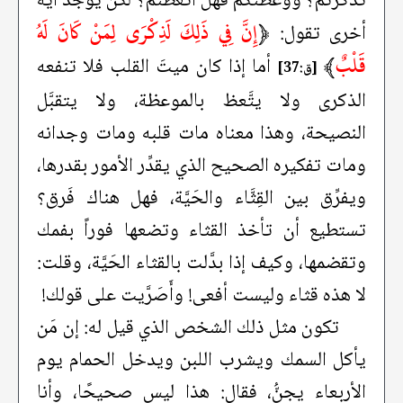
تذكَّرتم؟ ووعظتُكم فهل اتَّعظتم؟ لكن يوجد آية
﴿
إِنَّ فِي ذَلِكَ لَذِكْرَى لِمَنْ كَانَ لَهُ
أخرى تقول:
قَلْبٌ
﴾
أما إذا كان ميتَ القلب فلا تنفعه
[ق:37]
الذكرى ولا يتَّعظ بالموعظة، ولا يتقبَّل
النصيحة، وهذا معناه مات قلبه ومات وجدانه
ومات تفكيره الصحيح الذي يقدِّر الأمور بقدرها،
ويفرِّق بين القِثَّاء والحَيَّة، فهل هناك فَرق؟
تستطيع أن تأخذ القثاء وتضعها فوراً بفمك
وتقضمها، وكيف إذا بدَّلت بالقثاء الحَيَّة، وقلت:
لا هذه قثاء وليست أفعى! وأَصَرَّيت على قولك!
تكون مثل ذلك الشخص الذي قيل له: إن مَن
يأكل السمك ويشرب اللبن ويدخل الحمام يوم
الأربعاء يجنُّ، فقال: هذا ليس صحيحًا، وأنا