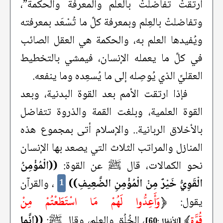
ارتقتْ تفاضلتْ بالعلم والمعرفة والحكمة”،
وتفاضلتْ بالعِلم وبمعرفة كلِّ ما تُسْعَد بمعرفته
ويُفيدها العلم به، والحكمة هي العقل الصائب
في كلِّ ما يعمله الإنسان، فيمشي بالتخطيط
العقليِّ الذي يُوصِله إلى ما يُسعِده وما ينفعه.
فإذا ارتقت الأمم بعد القوة البدنية، وبعد
القوة العلمية، وبلغت القمة والذروة تتفاضل
بالأخلاق الربانية.. والإسلام أتى بمجموع هذه
المنازل والمراتب الثلاث التي يصعد بها الإنسان
نحو الكمالات، قال ﷺ عن القوة:
((الْمُؤْمِنُ
الْقَوِيُّ خَيْرٌ مِنْ الْمُؤْمِنِ الضَّعِيفِ))
، والقرآن
1
﴿
وَأَعِدُّوا لَهُمْ مَا اسْتَطَعْتُمْ مِنْ
يقول:
قُوَّةٍ
﴾
، الخُلُق والعلم، وقال ﷺ:
((إنَّما
[الأنفال:60]