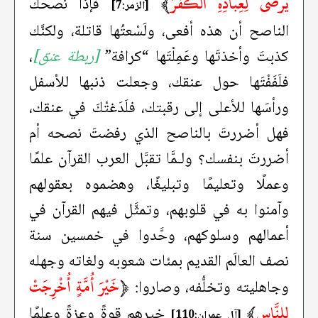
يَرْضَى لِعِبَادِهِ الْكُفْرَ
﴾
فإذا نصحك
[الزمر:7]
الناصح أن هذه أفعى، ولَسْعتُها قاتلة، ولكنَّك
كذبتَ وأخذتَها وعَمِلْتَها “كرافة”
[ربطة عنق]
،
فلَفَفْتَها حول عنقك، وجعلت ذنبها للأسفل
ورأسَها للأعلى إلى رقبتك، فلَدَغتْكَ في عنقك،
فهل أضررتَ بالناصح الذي رفضتَ نصحه أم
أضررتَ بنفسك؟ ولـمَّا تقبَّل العرب القرآن علمًا
وعملًا وتعليمًا وتبليغًا، وهضموه بعقولهم
وآمنوا به في قلوبهم، وتمثَّل فيهم القرآن في
أعمالهم وسلوكهم، وحَّدوا في خمسين سنة
نصف العالَم القديم بمئات شعوبه ولغاته وجهله
﴿
خَيْرَ أُمَّةٍ أُخْرِجَتْ
وجاهليته وتخلُّفه، وصاروا:
لِلنَّاسِ
﴾
خيرهم قوةً وعزةً وعلمًا
[آل عمران:110]