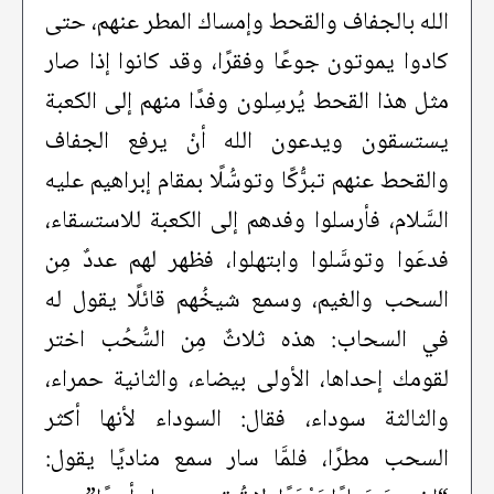
الله بالجفاف والقحط وإمساك المطر عنهم، حتى
كادوا يموتون جوعًا وفقرًا، وقد كانوا إذا صار
مثل هذا القحط يُرسِلون وفدًا منهم إلى الكعبة
يستسقون ويدعون الله أنْ يرفع الجفاف
والقحط عنهم تبرُّكًا وتوسُّلًا بمقام إبراهيم عليه
السَّلام، فأرسلوا وفدهم إلى الكعبة للاستسقاء،
فدعَوا وتوسَّلوا وابتهلوا، فظهر لهم عددٌ مِن
السحب والغيم، وسمع شيخُهم قائلًا يقول له
في السحاب: هذه ثلاثٌ مِن السُّحُب اختر
لقومك إحداها، الأولى بيضاء، والثانية حمراء،
والثالثة سوداء، فقال: السوداء لأنها أكثر
السحب مطرًا، فلمَّا سار سمع مناديًا يقول: