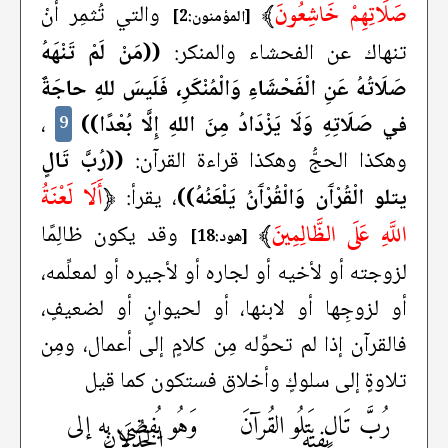
صَلَاتِهِمْ خَاشِعُونَ
﴾
والتي تُثمِر أنْ
[المؤمنون:2]
تنهاك عن الفحشاء والمنكر:
((مَنْ لَمْ تَنْهَهُ
صَلَاتُهُ عَنِ الْفَحْشَاءِ وَالْمُنْكَرِ، فَلَيسَ للهِ حاجَةٌ
في صَلَاتِهِ وَلَا يَزْدَادُ مِنَ اللهِ إِلَّا بُعْدًا))
،
9
وهكذا الحجُّ وهكذا قراءة القرآن:
((رُبَّ تَالٍ
﴿
أَلَا لَعْنَةُ
يتلو الْقُرْآَن وَالْقُرْآَنُ يَلْعَنُهُ))
، يقرأ:
اللَّهِ عَلَى الظَّالِمِينَ
﴾
وقد يكون ظالِمًا
[هود:18]
لزوجته أو لأخيه أو لجاره أو لأجيره أو لمعلِّمه،
أو لزوجِها أو لابنها، أو لحيوانٍ أو لضعيفٍ،
فالقرآن إذا لم تحوِّله مِن كلامٍ إلى أعمال، ومِن
تلاوةٍ إلى سلوكٍ وأخلاق فستكون كما قيل
رُبَّ تَالٍ يَتلُو القُرآنَ
وَهُو يُفضِي بِه إلى
بِفِيهِ
الخُذلَانِ