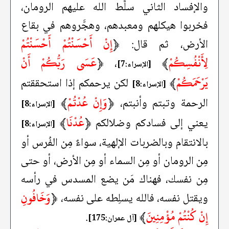
والإفساد الثاني سلَّط الله عليهم الرومان،
فخربوا هيكلهم ومعبدهم، وهجَّروهم في بقاع
﴿
إِنْ أَحْسَنْتُمْ أَحْسَنْتُمْ
الأرض، ثم قال:
لِأَنْفُسِكُمْ
﴾
﴿
عَسَى رَبُّكُمْ أَنْ
،
[الإسراء:7]
يَرْحَمَكُمْ
﴾
لكن يرحمكم إذا استحققتم
[الإسراء:8]
﴿
وَإِنْ عُدْتُمْ
﴾
الرحمة وتبتم وأنبتم،
[الإسراء:8]
﴿
عُدْنَا
﴾
يعني إلى فسادكم وضلالكم
[الإسراء:8]
بالانتقام وبالضربات الإلهية، سواءٌ مِن الفُرس أو
مِن الرومان أو مِن السماء أو مِن الأرض، أو حتى
مِن نفسك، فهناك مَن يضع المسدس في رأسه
﴿
وَخَافُونِ
ويقتل نفسه، فالله يسلِطه على نفسه،
إِنْ كُنْتُمْ مُؤْمِنِينَ
﴾
.
[آل عمران:175]