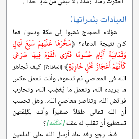
“اخترتَ رَمادًا رَمْدَدًا، لا تُبقي من عادٍ أحدًا”.
العبادات بثمراتها:
هؤلاء الحجاج ذهبوا إلى مكة ودعوا، فما
﴿
سَخَّرَهَا عَلَيْهِمْ سَبْعَ لَيَالٍ
كان نتيجة الدعاء؟
وَثَمَانِيَةَ أَيَّامٍ حُسُومًا فَتَرَى الْقَوْمَ فِيهَا صَرْعَى
كَأَنَّهُمْ أَعْجَازُ نَخْلٍ خَاوِيَةٍ
﴾
كيف تُجاهر
[الحاقة:7]
الله في المعاصي ثم تدعوه، وأنت تعمل عكس
ما يريده الله، وتعمل ما يُغضِب الله، وتحارب
فرائض الله، وتناصر معاصيَ الله.. وهل تحسب
أن الله تعالى طفلاً صغيراً وأنك بكَلِمَتين
تستطيع أن تقلب له عقله
[حُكْمَه]
؟
فلمَّا رجع وفد عاد أرسل الله على الداعين