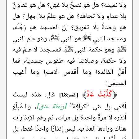
ولا نميمة؟ هل هو نصحٌ بلا غشٍ؟ هل هو تعاونٌ
بلا عداءٍ ولا تحاقد؟ هل هو علمٌ بلا جهل؟ هل
هو وحدةٌ بلا تفريق؟ إنّ المسجد هو رَجُلُه،
ومسجد النبي ﷺ هو النبي ﷺ، وهو علم النبي
ﷺ، وهو حكمة النبي ﷺ، فمسجدنا لا علمَ فيه
ولا حكمة، وصلاتنا فيه طقوس جسدية، فما
أقلَّ الفائدة! وما أقدس الاسم! وما أغيب
المسمَّى!
﴿
كَذَّبَتْ عَادٌ
﴾
قال: هذه ليستْ
[القمر:18]
أفعى بل هي “كرافِة”
[ربطة عنق]
، والـمُبلِّغ
أنذره لا مرةً واحدة بل مرات، ثم رغم الإنذارات
هناك وراءها العذاب، ليس إنذارًا واحدًا فقط، بل