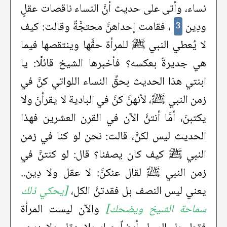
نساء، وأتى على حديث أنَّ النساء ناقصات عقلٍ
ودِين
، فقامت إحداهنَّ محتجَّةً وقالت: كيف
3
لا يُعطي النبي ﷺ للمرأة حقَّها وينتقصها فيما
هي جديرةٌ بعكسه؟ فأخبرها الشيخ قائلًا: يا
ابنتي هذا الحديث بحقِّ النساء اللواتي كنَّ في
زمن النبي ﷺ، لأنهنَّ كنَّ في البادية لا يقرأنَ ولا
يكتبنَ، أمَّا أنتنَّ الآن في القرن العشرين فهذا
الحديث ليس لكنَّ، قالت: نحن لو كنا في زمن
النبي ﷺ كيف كان يصفنا؟ قال: لو كنتنَّ في
زمن النبي ﷺ لقال عنكنَّ: لا عقل ولا دِين..
يعني ليس النصف بل فقدتنَّ الكل،
[يحكي ذلك
سماحة الشيخ ويضحك]
والآن ليست المرأة