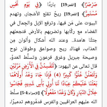
صَرْصَرًا
﴾
﴿
فِي يَوْمِ نَحْسٍ
باردًا
[القمر:19]
مُسْتَمِرٍّ
﴾
ريحٌ تقلع الأشجار، وتهدم
[القمر:19]
البيوت على مَن فيها، وترفع الإبل والجِمال في
الفضاء مع ركَّابها وتضربهم بالأرض فتجعلهم
جثثًا هامدة.. وعند الله أشكال وألوان مِن
العذاب، فهناك ريح وصواعق وطوفان نوح
وصيحة جبريل وغرق فرعون وتسلُّط العدوِّ،
﴿
لَتُفْسِدُنَّ فِي الْأَرْضِ مَرَّتَيْنِ
قال تعالى عن اليهود:
وَلَتَعْلُنَّ عُلُوًّا كَبِيرًا (4) فَإِذَا جَاءَ وَعْدُ أُولَاهُمَا
بَعَثْنَا عَلَيْكُمْ عِبَادًا لَنَا أُولِي بَأْسٍ شَدِيدٍ فَجَاسُوا
خِلَالَ الدِّيَارِ وَكَانَ وَعْدًا مَفْعُولًا
﴾
سلَّط
[الإسراء:4-5]
الله عليهم العراقيين والفرس فدمَّروهم تدميرًا،