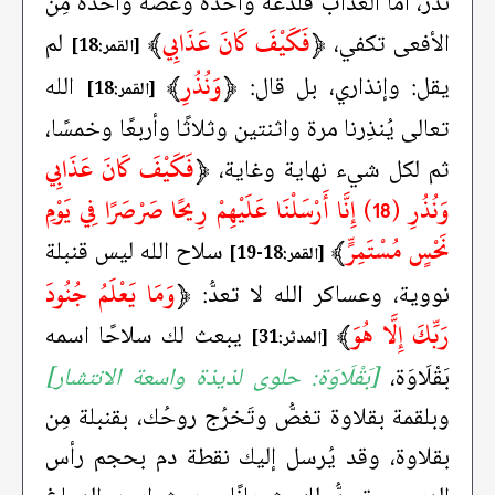
نُذر، أمَّا العذاب فلدغة واحدة وعضة واحدة مِن
﴿
فَكَيْفَ كَانَ عَذَابِي
﴾
الأفعى تكفي،
لم
[القمر:18]
﴿
وَنُذُرِ
﴾
يقل: وإنذاري، بل قال:
الله
[القمر:18]
تعالى يُنذِرنا مرة واثنتين وثلاثًا وأربعًا وخمسًا،
﴿
فَكَيْفَ كَانَ عَذَابِي
ثم لكل شيء نهاية وغاية،
وَنُذُرِ (18) إِنَّا أَرْسَلْنَا عَلَيْهِمْ رِيحًا صَرْصَرًا فِي يَوْمِ
نَحْسٍ مُسْتَمِرٍّ
﴾
سلاح الله ليس قنبلة
[القمر:18-19]
﴿
وَمَا يَعْلَمُ جُنُودَ
نووية، وعساكر الله لا تعدُّ:
رَبِّكَ إِلَّا هُوَ
﴾
يبعث لك سلاحًا اسمه
[المدثر:31]
بَقْلَاوَة،
[بَقْلَاوَة: حلوى لذيذة واسعة الانتشار]
وبلقمة بقلاوة تغصُّ وتَخرُج روحُك، بقنبلة مِن
بقلاوة، وقد يُرسل إليك نقطة دم بحجم رأس