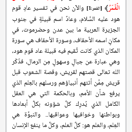
الْقَمَرُ
﴾
والآن نحن في تفسير عادٍ قوم
[القمر:1]
هود عليه السَّلام، وعادٌ اسم قبيلةٍ في جنوب
الجزيرة العربية ما بين عدن وحضرموت، في
مكانٍ اسمه الأحقاف، وسورة الأحقاف هي سورة
المكان الذي كانت تُقيم فيه قبيلة عاد قوم هود،
وهي عبارة عن جبالٍ وسهولٍ مِن الرمال، فذَكَر
الله تعالى قصتهم لقريش، وقصة الشعوب قبل
قريش مِمَّن أتتهم أنبياؤهم ورسلهم بالعِلم الذي
يرفع شأن الأمم، وبالحكمة التي هي العقل
الكامل الذي يُدرِك كلَّ شؤونه بكلِّ أبعادها
وبواطنها وخوافيها وعواقبها.. والنبوَّة هي
العِلم، والعلم هو: كلَّ العلم، وكلَّ ما ينفع الإنسان