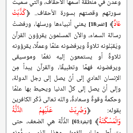
وعدن في منطقة اسمها الأحقاف، والتي سمِّيتْ
﴿
كَذَّبَتْ
سورتهم وقصتهم بسورة الأحقاف..
عَادٌ
﴾
يعني أنبياءها ورسلها، ورفضتْ
[القمر:18]
رسالة السماء، والآن المسلمون يقرؤون القرآن
ويَقبَلونه تلاوةً ويرفضونه علمًا وعملًا، يقرؤونه
تلاوةً أو يستمعون إليه نغمًا وموسيقى
ويرفضونه فهمًا وتطبيقًا، والقرآن يبدأ مِن
الإنسان العادي إلى أنْ يصل إلى رجل الدولة،
وإلى أنْ يصل إلى كلِّ الدنيا ويحيط بها علمًا
وحكمةً وقوةً وسعادةً، والله تعالى ذَكَر الكافرين
﴿
وَضُرِبَتْ عَلَيْهِمُ الذِّلَّةُ
بقوله:
وَالْمَسْكَنَةُ
﴾
الذِّلَّة هي الضعف، حتى
[البقرة:61]
يتسلَّط عليك القويُّ، وهذا الذي يسمُّونه