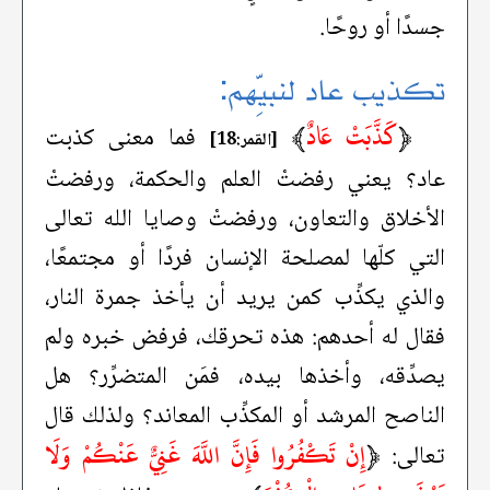
جسدًا أو روحًا.
تكذيب عاد لنبيِّهم:
﴿
كَذَّبَتْ عَادٌ
﴾
فما معنى كذبت
[القمر:18]
عاد؟ يعني رفضتْ العلم والحكمة، ورفضتْ
الأخلاق والتعاون، ورفضتْ وصايا الله تعالى
التي كلّها لمصلحة الإنسان فردًا أو مجتمعًا،
والذي يكذِّب كمن يريد أن يأخذ جمرة النار،
فقال له أحدهم: هذه تحرقك، فرفض خبره ولم
يصدِّقه، وأخذها بيده، فمَن المتضرِّر؟ هل
الناصح المرشد أو المكذِّب المعاند؟ ولذلك قال
﴿
إِنْ تَكْفُرُوا فَإِنَّ اللَّهَ غَنِيٌّ عَنْكُمْ وَلَا
تعالى: