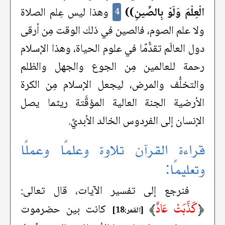
الْعِلْمَ وَلَوْ بِالصِّينِ))
وهذا ليس عِلم الصلاة
4
ولا علم الصوم، فالصين في ذلك الوقت مِن أرقى
دول العالَم تقدُّمًا في علوم الحياة، وهذا الإسلام
رحمة للعالمين مِن الجوع والجهل والظلم
والتخلُّف والمرض، ليجعل الإسلام مِن الكرة
الأرضية الجنة العالية المؤقَّتة ريثما يصل
الإنسان إلى الفردوس الخالد الأبديِّ.
قراءة القرآن تلاوة وعلمًا وعملًا
وتعليمًا:
فنرجع إلى تفسير الآيات، قال تعالى:
﴿
كَذَّبَتْ عَادٌ
﴾
كانت بين حضرموت
[القمر:18]