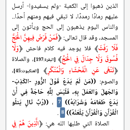
الذين ذهبوا إلى الكعبة -ولم يسفيدوا- أرسل
عليهم رمادًا رمددًا، لا تبقي فيهم ومنهم أحدًا..
والناس اليوم يذهبون إلى الحج ويأتون إلى
﴿
فَمَنْ فَرَضَ فِيهِنَّ الْحَجَّ
المسجد، وقد قال تعالى:
فَلَا رَفَثَ
﴾
﴿
وَلَا
فلا يوجد فيه كلام فاحش
فُسُوقَ وَلَا جِدَالَ فِي الْحَجِّ
﴾
، والصلاة
[البقرة:197]
﴿
تَنْهَى عَنِ الْفَحْشَاءِ وَالْمُنْكَرِ
﴾
،
[العنكبوت:45]
والصوم:
((مَنْ لَمْ يَدَعْ قَوْلَ الزُّورِ -الكَذِبَ-
وَالجَهلَ وَالعَمَلَ بِهِ، فَلَيْسَ لِلَّهِ حَاجَةٌ فِي أَنْ
يَدَعَ طَعَامَهُ وَشَرَابَهُ))
،
((رُبَّ تَالٍ يَتلُو
7
الْقُرْآَن وَالْقُرْآَنُ يَلْعَنُهُ))
.
8
﴿
الَّذِينَ هُمْ فِي
الصلاة التي طلبها الله هي: