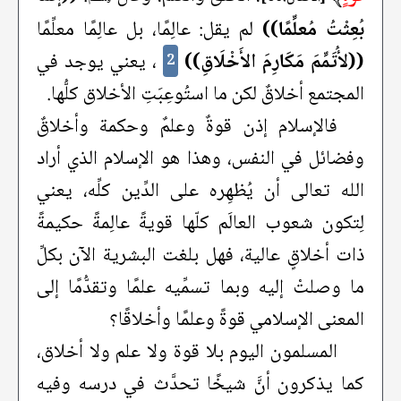
بُعِثْتُ مُعلِّمًا))
لم يقل: عالِمًا، بل عالِمًا معلِّمًا
((لأُتَمِّمَ مَكَارِمَ الأَخْلَاقِ))
، يعني يوجد في
2
المجتمع أخلاقٌ لكن ما استُوعِبَتِ الأخلاق كلُّها.
فالإسلام إذن قوةٌ وعلمٌ وحكمة وأخلاقٌ
وفضائل في النفس، وهذا هو الإسلام الذي أراد
الله تعالى أن يُظهِره على الدِّين كلِّه، يعني
لِتكون شعوب العالَم كلّها قويةً عالِمةً حكيمةً
ذات أخلاقٍ عالية، فهل بلغت البشرية الآن بكلِّ
ما وصلتْ إليه وبما تسمِّيه علمًا وتقدُّمًا إلى
المعنى الإسلامي قوةً وعلمًا وأخلاقًا؟
المسلمون اليوم بلا قوة ولا علم ولا أخلاق،
كما يذكرون أنَّ شيخًا تحدَّث في درسه وفيه