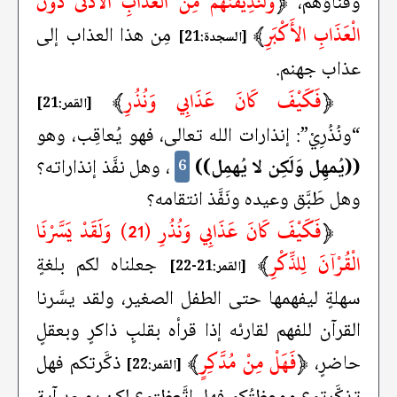
﴿
وَلَنُذِيقَنَّهُمْ مِنَ الْعَذَابِ الأَدْنَى دُونَ
وفناؤهم،
الْعَذَابِ الأَكْبَرِ
﴾
مِن هذا العذاب إلى
[السجدة:21]
عذاب جهنم.
﴿
فَكَيْفَ كَانَ عَذَابِي وَنُذُرِ
﴾
[القمر:21]
“ونُذُرِيْ”: إنذارات الله تعالى، فهو يُعاقِب، وهو
((يُمهِل وَلَكِن لا يُهمِل))
، وهل نفَّذ إنذاراته؟
6
وهل طَبَّق وعيده ونَفَّذ انتقامه؟
﴿
فَكَيْفَ كَانَ عَذَابِي وَنُذُرِ (21) وَلَقَدْ يَسَّرْنَا
الْقُرْآنَ لِلذِّكْرِ
﴾
جعلناه لكم بلغةٍ
[القمر:21-22]
سهلةٍ ليفهمها حتى الطفل الصغير، ولقد يسَّرنا
القرآن للفهم لقارئه إذا قرأه بقلبٍ ذاكرٍ وبعقلٍ
﴿
فَهَلْ مِنْ مُدَّكِرٍ
﴾
حاضرٍ،
ذكَّرتكم فهل
[القمر:22]