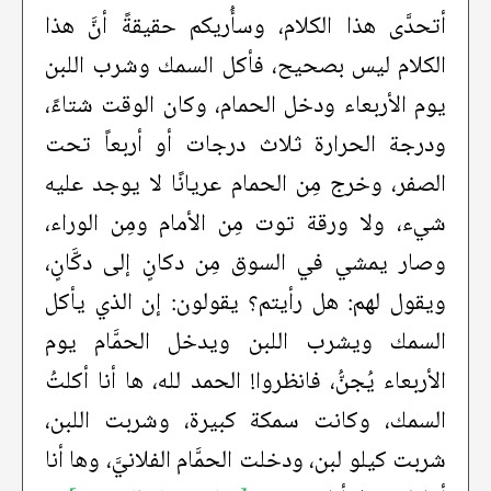
أتحدَّى هذا الكلام، وسأُريكم حقيقةً أنَّ هذا
الكلام ليس بصحيح، فأكل السمك وشرب اللبن
يوم الأربعاء ودخل الحمام، وكان الوقت شتاءً،
ودرجة الحرارة ثلاث درجات أو أربعاً تحت
الصفر، وخرج مِن الحمام عريانًا لا يوجد عليه
شيء، ولا ورقة توت مِن الأمام ومِن الوراء،
وصار يمشي في السوق مِن دكانٍ إلى دكَّانٍ،
ويقول لهم: هل رأيتم؟ يقولون: إن الذي يأكل
السمك ويشرب اللبن ويدخل الحمَّام يوم
الأربعاء يُجنُّ، فانظروا! الحمد لله، ها أنا أكلتُ
السمك، وكانت سمكة كبيرة، وشربت اللبن،
شربت كيلو لبن، ودخلت الحمَّام الفلانيَّ، وها أنا