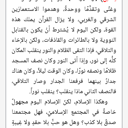
وغنًى وتقدُّمًا ووحدةً، وهدموا الاستعمارَين
الشرقي والغربي، ولا يزال القرآن يملك هذه
القوة، ولكن اليوم لا يُشترط أنْ يكون بالقنابل
النووية ولا بالطائرات والقاذفات، ولكن بالإخاء
والتلاقي، فإذا التقى الظلام والنور ينقلب المكان
كلُّه إلى نور، وإذا أتى النور وكان نصف المسجد
ظلامًا ونصفه نورًا، وكان الوقت ليلاً، وكان هناك
جدارٌ بينهما فرفعنا الجدار وصار التلاقي،
فالنصف الثاني ماذا ينقلب؟ ينقلب نوراً.
وهكذا الإسلام، لكنّ الإسلام اليوم مجهولٌ
خاصةً في المجتمع الإسلاميِّ، فهل مجتمعنا
صدقٌ بلا كذب؟ وهل هو حبٌّ بلا حقدٍ ولا غِيبةٍ