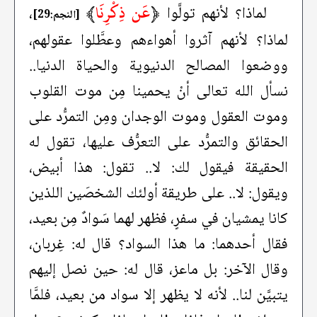
﴿
عَن ذِكْرِنَا
﴾
لماذا؟ لأنهم تولَّوا
،
[النجم:29]
لماذا؟ لأنهم آثروا أهواءهم وعطَّلوا عقولهم،
ووضعوا المصالح الدنيوية والحياة الدنيا..
نسأل الله تعالى أنْ يحمينا مِن موت القلوب
وموت العقول وموت الوجدان ومِن التمرُّد على
الحقائق والتمرُّد على التعرُّف عليها، تقول له
الحقيقة فيقول لك: لا.. تقول: هذا أبيض،
ويقول: لا.. على طريقة أولئك الشخصَين اللذين
كانا يمشيان في سفرٍ، فظهر لهما سَوادٌ مِن بعيد،
فقال أحدهما: ما هذا السواد؟ قال له: غِربان،
وقال الآخر: بل ماعز، قال له: حين نصل إليهم
يتبيَّن لنا.. لأنه لا يظهر إلا سواد من بعيد، فلمَّا