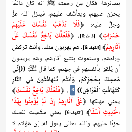
بصائرها، فكان مِن رحمته ﷺ أنه كان دائمًا
يحزن عليهم، ويتأسَّف عليهم، فينزل الله عزَّ
﴿
فَلَا تَذْهَبْ نَفْسُكَ عَلَيْهِمْ
وجلَّ عليه:
حَسَرَاتٍ
﴾
﴿
فَلَعَلَّكَ بَاخِعٌ نَفْسَكَ عَلَى
،
[فاطر:8]
آثَارِهِمْ
﴾
، هم يهربون منك، وأنتَ تركض
[الكهف:6]
وراءهم، وستموت بتتبع آثارهم، وهم يريدون
أن يُلقوا بأنفسهم في جهنم، كما قال ﷺ:
((إنِّي
مُمسِكٌ بِحُجَزِكُمْ، وَأَنتُم تَتَهافَتُونَ في النَّارِ
﴿
فَلَعَلَّكَ بَاخِعٌ نَفْسَكَ
﴾
كَتَهَافُتِ الْفَرَاشِ))
،
6
﴿
عَلَى آثَارِهِمْ إِنْ لَمْ يُؤْمِنُوا بِهَذَا
يعني مهلكها
الْحَدِيثِ أَسَفًا
﴾
يعني ستُميت نفسك
[الكهف:6]
حزنًا عليهم، والله تعالى يقول له: إن هؤلاء لا