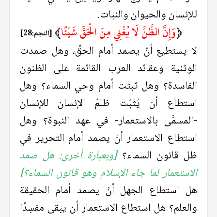
للإنسان والحيوان والنبات.
﴿
وَإِنَّ الظَّنَّ لَا يُغْنِي مِنَ الْحَقِّ شَيْئًا
﴾
[النجم:28]
لا يستطيع أنْ يصمد أمام الحقِّ، وهل صمدت
الوثنية وعقائد العرب القائمة على الظنون
الفاسدة؟ وهل ثبتت أمام وحي السماء؟ وهل
استطاع أن يَثْبُت ظلمُ الإنسان للإنسان
-المسمَّى بالاستعمار- في عهد النبوة؟ وهل
استطاع الاستعمار أنْ يصمد أمام التحرير في
ظل قانون السماء؟
[وبعبارة أخرى: هل صمد
الاستعمار لما جاء الإسلام وهو قانون السماء؟]
هل استطاع الجهل أنْ يصمد أمام الحقيقة
والعلم؟ هل استطاع الاستعمار أن يبقى مفسِدًا