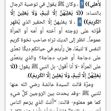
لِأَهلِي))
، وكان ﷺ يقول في توصية الرجال
3
بالنساء:
((لَا يَغلِبُهُنَّ إلَّا لَئِيمٌ، وَلَا يَغلِبنَ إلَّا
الكَرِيمَ))
، لا يغلبهنَّ إلَّا الحقير الذي يُظهِر
4
قُوَّته على زوجته أو أخته أو أمه أو المرأة
عموماً.. انظر إلى الديك تراه صاحب نخوة كريم
النفس لا لئيمًا، هل رأيتم في حياتكم ديكًا تعدَّى
على دجاجة أو ضرب دجاجة؟ والذي يتعدَّى
على المرأة -لا أنا أقول- بل النبي ﷺ يقول:
((لَا
يَغلِبُهُنَّ إلَّا لَئِيمٌ، وَلَا يَغلِبنَ إلَّا الكَرِيمَ))
.
ومرَّة قالت السيدة عائشة رضي الله عنها
للنبي ﷺ -وقد يحدث بين الزوجين كلُّ شيءٍ
كما هو معلوم- قالت: “أأنتَ الذي يزعم الناس