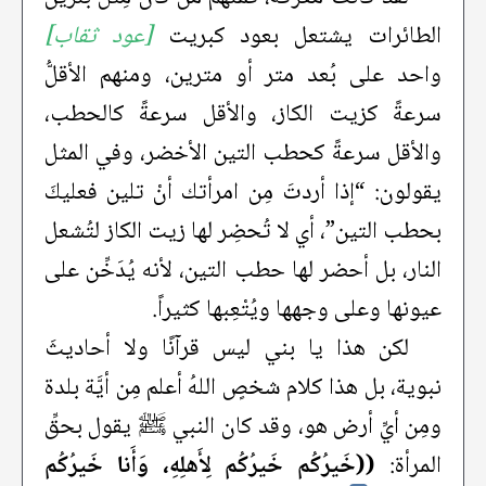
الطائرات يشتعل بعود كبريت
[عود ثقاب]
واحد على بُعد متر أو مترين، ومنهم الأقلُّ
سرعةً كزيت الكاز، والأقل سرعةً كالحطب،
والأقل سرعةً كحطب التين الأخضر، وفي المثل
يقولون: “إذا أردتَ مِن امرأتك أنْ تلين فعليكَ
بحطب التين”، أي لا تُحضِر لها زيت الكاز لتُشعل
النار، بل أحضر لها حطب التين، لأنه يُدَخِّن على
عيونها وعلى وجهها ويُتْعِبها كثيراً.
لكن هذا يا بني ليس قرآنًا ولا أحاديثَ
نبوية، بل هذا كلام شخصٍ اللهُ أعلم مِن أيَّة بلدة
ومِن أيِّ أرض هو، وقد كان النبي ﷺ يقول بحقِّ
المرأة:
((خَيرُكُم خَيرُكُم لِأَهلِهِ، وَأَنا خَيرُكُم