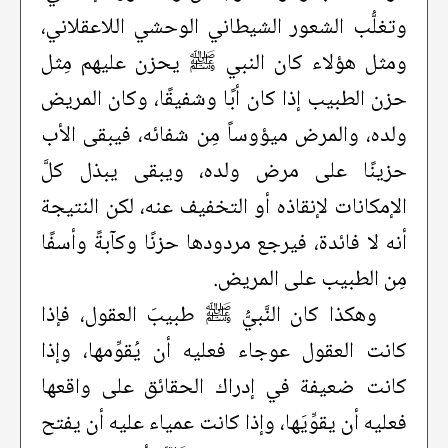
وتغلُّب الشعور الشيطاني الوحشي اللاعقلاني،
ومثل هؤلاء كان النبي ﷺ يحزن عليهم مِثل
حزن الطبيب إذا كان أبًا وشفيقًا، وكان المريض
ولده، والمرض ميؤوساً مِن شفائه، فيبقى الأب
حزينًا على مرض ولده، ويبقى يبذل كلَّ
الإمكانات لإنقاذه أو التخفيف عنه، لكن النتيجة
أنه لا فائدة، فيرجع مردودها حزنًا وكآبةً وأسفًا
مِن الطبيب على المريض.
وهكذا كان النَّبيُّ ﷺ طبيبَ العقول، فإذا
كانت العقول عوجاء فعليه أن يُقوِّمها، وإذا
كانت ضعيفة في إدراك الحقائق على واقعها
فعليه أن يقوِّيَها، وإذا كانت عمياء عليه أن يفتح