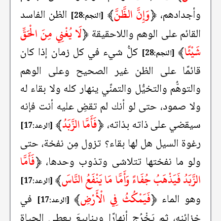
﴿
وَإِنَّ الظَّنَّ
﴾
وأجدادهم،
الظن الفاسد
[النجم:28]
﴿
لَا يُغْنِي مِنَ الْحَقِّ
القائم على الوهم واللاحقيقة
شَيْئًا
﴾
كلُّ شيء في كل زمان إذا كان
[النجم:28]
قائمًا على الظن غير الصحيح وعلى الوهم
والتوهُّم والتخيُّل والتمنِّي ينهار كله ولا بقاء له
ولا صمود، حتى لو أنك لم تقضِ عليه أنت فإنه
﴿
فَأَمَّا الزَّبَدُ
﴾
سيقضي على ذاته بذاته،
[الرعد:17]
رغوة السيل هل لها بقاء؟ تزول مِن نفخة، حتى
﴿
فَأَمَّا
ولو ما نفختها تتلاشى وتذوب وحدها،
الزَّبَدُ فَيَذْهَبُ جُفَاءً وَأَمَّا مَا يَنْفَعُ النَّاسَ
﴾
[الرعد:17]
﴿
فَيَمْكُثُ فِي الْأَرْضِ
﴾
وهو الماء
في
[الرعد:17]
خزائنه، ثم يَخْرُج أنهارًا وينابيعَ يعطي الحياة