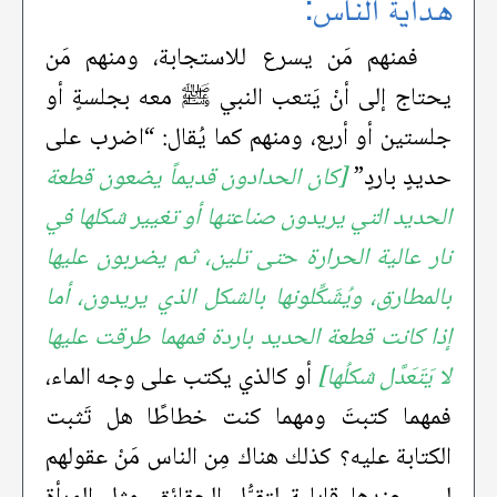
هداية الناس:
فمنهم مَن يسرع للاستجابة، ومنهم مَن
يحتاج إلى أنْ يَتعب النبي ﷺ معه بجلسةٍ أو
جلستين أو أربع، ومنهم كما يُقال: “اضرب على
حديدٍ باردٍ”
[كان الحدادون قديماً يضعون قطعة
الحديد التي يريدون صناعتها أو تغيير شكلها في
نار عالية الحرارة حتى تلين، ثم يضربون عليها
بالمطارق، ويُشَكِّلونها بالشكل الذي يريدون، أما
إذا كانت قطعة الحديد باردة فمهما طرقت عليها
لا يَتَعَدَّل شكلُها]
أو كالذي يكتب على وجه الماء،
فمهما كتبتَ ومهما كنت خطاطًا هل تَثبت
الكتابة عليه؟ كذلك هناك مِن الناس مَنْ عقولهم