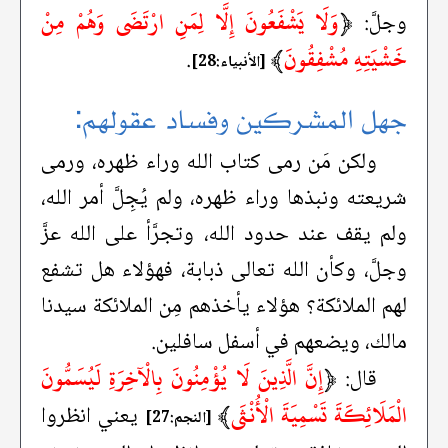
﴿
وَلَا يَشْفَعُونَ إِلَّا لِمَنِ ارْتَضَى وَهُمْ مِنْ
وجلَّ:
خَشْيَتِهِ مُشْفِقُونَ
﴾
.
[الأنبياء:28]
جهل المشركين وفساد عقولهم:
ولكن مَن رمى كتاب الله وراء ظهره، ورمى
شريعته ونبذها وراء ظهره، ولم يُجِلَّ أمر الله،
ولم يقف عند حدود الله، وتجرَّأ على الله عزَّ
وجلَّ، وكأن الله تعالى ذبابة، فهؤلاء هل تشفع
لهم الملائكة؟ هؤلاء يأخذهم مِن الملائكة سيدنا
مالك، ويضعهم في أسفل سافلين.
﴿
إِنَّ الَّذِينَ لَا يُؤْمِنُونَ بِالْآخِرَةِ لَيُسَمُّونَ
قال:
الْمَلَائِكَةَ تَسْمِيَةَ الْأُنْثَى
﴾
يعني انظروا
[النجم:27]