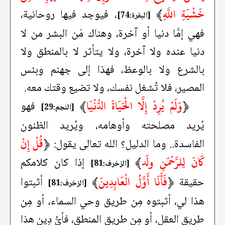
خَشْيَةِ اللَّهِ
﴾
، فيوجد فيها روحانية،
[البقرة:74]
فهي إمَّا دنيا أو آخرة، وهناك مَن البشر من لا
دنيا عنده ولا آخرة، ولا يتأثر لا بالمنطق ولا
بالشرع ولا بالوعظ، فهذا إلى جهنم وبئس
المصير، فلا تُشغل نفسك، ولا تضيع وقتك معه.
﴿
وَلَمْ يُرِدْ إِلَّا الْحَيَاةَ الدُّنْيَا
﴾
فهو
[النجم:29]
يُريد مصلحته وأوهامه، ويُريد الظنون
﴿
قُلْ إِنْ
الفاسدة.. وما الدليل؟ الله تعالى يقول:
كَانَ لِلرَّحْمَنِ ولَد
﴾
إذا كان كلامكم
[الزخرف:81]
﴿
فَأَنَا أَوَّلُ الْعَابِدِينَ
﴾
حقيقة
أثبتوا
[الزخرف:81]
هذا لي، أثبتوه مِن طريق وحي السماء، أو مِن
طريق العقل، أو مِن طريق المنطق، فأيُّ دِينٍ هذا