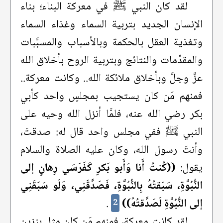
لقد كان النبي ﷺ في معركة البناء؛ بناء
الإنسان الجديد بتربية السماء وغذاء السماء
وتغذية العقل بالحكمة وبالأسباب والمسبَّبات
والمقدِّمات والنتائج وبتربية الروح بأخلاق الله
عزَّ وجلَّ وبأخلاق ملائكة الله.. وكانت معركة..
فمنهم مَن كان يستجيب بمجلسٍ واحد كأبي
بكر رضي الله عنه، فلمَّا أنزل الله وحيه على
النبي ﷺ ففي مجلس واحد قال له: صدقتَ،
وأنتَ رسول الله، وكان عليه الصلاة والسلام
يقول:
((كُنتُ أَنا وَأَبو بَكرٍ كَفَرَسَي رِهانٍ إلى
النُّبُوَّةِ، سَبَقتُهُ بِالنُّبُوَّةِ، فَصَدَّقَنِي، وَلَو سَبَقَنِي
إلى النُّبُوَّةِ لَصَدَّقتُهُ))
.
2
لقد كانت معركة، فمنهم مَن كان مِثل بنزين