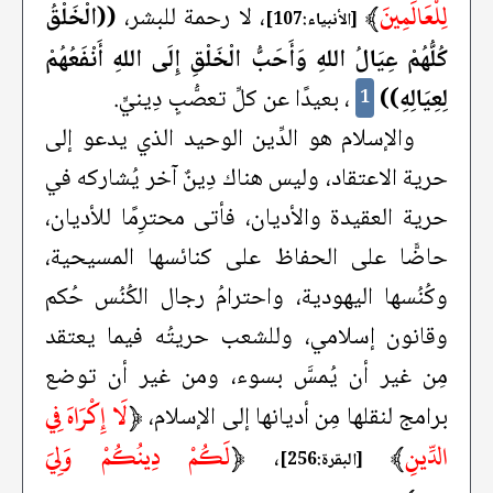
لِلْعَالَمِينَ
﴾
، لا رحمة للبشر،
((الْخَلْقُ
[الأنبياء:107]
كُلُّهُمْ عِيَالُ اللهِ وَأَحَبُّ الْخَلْقِ إِلَى اللهِ أَنْفَعُهُمْ
لِعِيَالِهِ))
، بعيدًا عن كلِّ تعصُّبٍ دِينيٍّ.
1
والإسلام هو الدِّين الوحيد الذي يدعو إلى
حرية الاعتقاد، وليس هناك دِينٌ آخر يُشاركه في
حرية العقيدة والأديان، فأتى محترِمًا للأديان،
حاضًّا على الحفاظ على كنائسها المسيحية،
وكُنُسها اليهودية، واحترامُ رجال الكُنُس حُكم
وقانون إسلامي، وللشعب حريتُه فيما يعتقد
مِن غير أن يُمسَّ بسوء، ومن غير أن توضع
﴿
لَا إِكْرَاهَ فِي
برامج لنقلها مِن أديانها إلى الإسلام،
الدِّينِ
﴾
﴿
لَكُمْ دِينُكُمْ وَلِيَ
،
[البقرة:256]