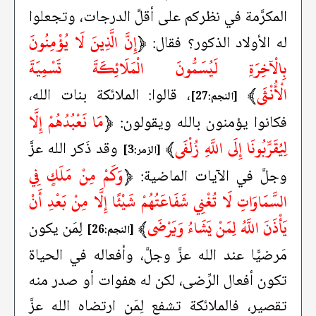
المكرَّمة في نظركم على أقلِّ الدرجات، وتجعلوا
﴿
إِنَّ الَّذِينَ لَا يُؤْمِنُونَ
له الأولاد الذكور؟ فقال:
بِالْآخِرَةِ لَيُسَمُّونَ الْمَلَائِكَةَ تَسْمِيَةَ
الْأُنْثَى
﴾
، قالوا: الملائكة بنات الله،
[النجم:27]
﴿
مَا نَعْبُدُهُمْ إِلَّا
فكانوا يؤمنون بالله ويقولون:
لِيُقَرِّبُونَا إِلَى اللَّهِ زُلْفَى
﴾
وقد ذَكر الله عزَّ
[الزمر:3]
﴿
وَكَمْ مِنْ مَلَكٍ فِي
وجلَّ في الآيات الماضية:
السَّمَاوَاتِ لَا تُغْنِي شَفَاعَتُهُمْ شَيْئًا إِلَّا مِنْ بَعْدِ أَنْ
يَأْذَنَ اللَّهُ لِمَنْ يَشَاءُ وَيَرْضَى
﴾
لِمَن يكون
[النجم:26]
مَرضيًّا عند الله عزَّ وجلَّ، وأفعاله في الحياة
تكون أفعال الرِّضى، لكن له هفوات أو صدر منه
تقصير، فالملائكة تشفع لِمَن ارتضاه الله عزَّ