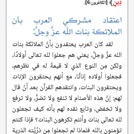
دِينِ
﴾
.
[الكافرون:6]
اعتقاد مشركي العرب بأن
الملائكة بنات الله عزَّ وجلَّ:
لقد كان العرب يعتقدون بأنَّ الملائكة بنات
الله عزَّ وجلَّ، يعني هم جعلوا لله تعالى أولادًا،
ولكن مِن النوع الذي لا قيمةَ له في نظرهم،
فجعلوا أولاده إناثًا، مع أنهم يحتقرون الإناث
ويحتقرون البنات، وانتقدهم القرآن بعد أنْ قال
لهم: إنَّ هذه الأصنام لا تنفع ولا تضرُّ، ولا ترفع
ولا تخفض، وتابع نقده لهم بأنه كيف تجعلون
لله تعالى بنات وأنتم تكرهون البنات؟ فإذا كنتم
تؤمنون بالله فلماذا لم تجعلوا مِن ذرِّيَّته الذرية