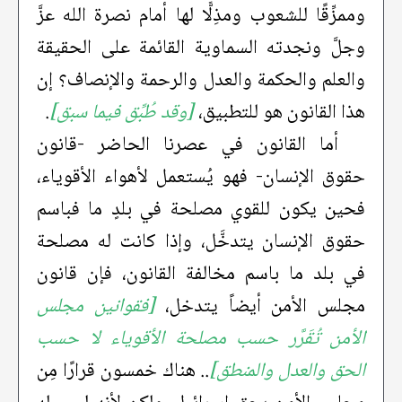
وممزِّقًا للشعوب ومذِلًّا لها أمام نصرة الله عزَّ
وجلَّ ونجدته السماوية القائمة على الحقيقة
والعلم والحكمة والعدل والرحمة والإنصاف؟ إن
هذا القانون هو للتطبيق،
[وقد طُبِّق فيما سبق]
.
أما القانون في عصرنا الحاضر -قانون
حقوق الإنسان- فهو يُستعمل لأهواء الأقوياء،
فحين يكون للقوي مصلحة في بلدٍ ما فباسم
حقوق الإنسان يتدخَّل، وإذا كانت له مصلحة
في بلد ما باسم مخالفة القانون، فإن قانون
مجلس الأمن أيضاً يتدخل،
[فقوانين مجلس
الأمن تُقَرَّر حسب مصلحة الأقوياء لا حسب
الحق والعدل والمنطق]
.. هناك خمسون قرارًا مِن