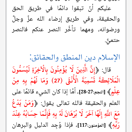
عليكم أنْ تبقوا دائمًا في طريق الحق
والحقيقة، وفي طريق إرضاء الله عزَّ وجلَّ
ورضوانه، ومهما تأخَّر النصر عنكم فالنصر
حتميٌّ.
الإسلام دين المنطق والحقائق:
﴿
إِنَّ الَّذِينَ لَا يُؤْمِنُونَ بِالْآخِرَةِ لَيُسَمُّونَ
قال:
الْمَلَائِكَةَ تَسْمِيَةَ الْأُنْثَى (27) وَمَا لَهُمْ بِهِ مِنْ
عِلْمٍ
﴾
، أمَّا إذا كان الشيء قائمًا على
[النجم:27-28]
﴿
وَمَنْ يَدْعُ
العلم والحقيقة فالله تعالى يقول:
مَعَ اللَّهِ إِلَهًا آخَرَ لَا بُرْهَانَ لَهُ بِهِ فَإِنَّمَا حِسَابُهُ عِنْدَ
رَبِّهِ
﴾
، فإذا وُجِد الدليل والبرهان
[المؤمنون:117]