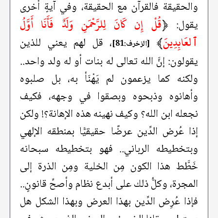
والحقيقة فالقرآن مع الحقيقة، وفي آيةٍ أُخرى
﴿
قُلْ إِن كَانَ لِلرَّحْمَنِ وَلَدٌ فَأَنَا أَوَّلُ
يقول:
ٱلعَابِدِينَ
﴾
، قل لهم يعني للذين
[الزخرف:81]
يقولون: إنَّ الله تعالى له بنات أو له ولد واحد..
ولكنه كما يزعمون لم يَهْنَأ به، بل صلبوه
وأهانوه وذبحوه وبصقوا في وجهه، فكيف
نجعله ابن الله؟ وكيف نهينه هذه الإهانة؟! ولكن
إذا عُرض الدِّين عرضًا حقيقيًّا بمنطقه الإلهي
وبتخطيطه الرباني.. فهو بتخطيطه سبحانه
خَطَّط هذا الكون مِن الخلية ومِن الذرة إلى
المجرة، وكلُّ ذلك على أبدع نظام وأصحِّ قانونٍ..
فإذا عُرِض الدِّين بهذا العرض وبهذا الشكل هل