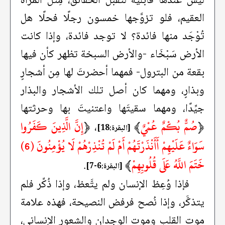
ليس عندها قابلية لتقبُّل الحقائق، مِثل المرأة
العقيم، فلو تزوَّجها خمسون رجلًا فحلًا هل
تُوْجَد منها فائدة؟ لا توجد فائدة، وإذا كانت
الأرض سَبْخَاء -والأرض السبخة تظهر كأن فيها
بقعة من البترول- فمهما أحضرتَ لها مِن أشجارٍ
وبذارٍ، ومهما كان أصل تلك الأشجار والبذار
جيِّدًا، ومهما سقيتَها واعتنيتَ بها وحرثتها
﴿
صُمٌّ بُكْمٌ عُمْيٌ
﴾
﴿
إِنَّ الَّذِينَ كَفَرُوا
،
[البقرة:18]
سَوَاءٌ عَلَيْهِمْ أَأَنْذَرْتَهُمْ أَمْ لَمْ تُنْذِرْهُمْ لَا يُؤْمِنُونَ (6)
خَتَمَ اللَّهُ عَلَى قُلُوبِهِمْ
﴾
.
[البقرة:6-7]
فإذا وُعِظ الإنسان ولم يتَّعظ، وإذا ذُكِّر فلم
يتذكَّر، وإذا نُصح فرفض النصيحة، فهذه علامة
موت القلب وموت الوجدان والشعور الإنساني،