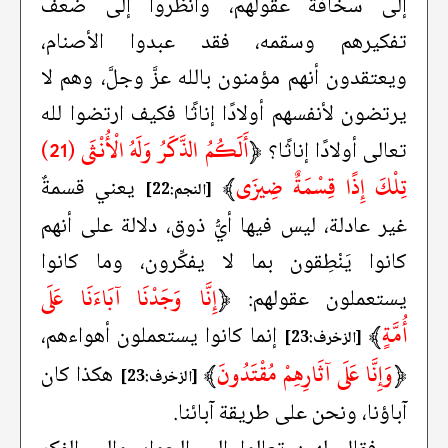
إلى سخافة عقولهم، وانظروا إلى ضعف
تفكيرهم وسقمه، فقد عبدوا الأصنام،
ويعتقدون أنهم مؤمنون بالله عزَّ وجلَّ، وهم لا
يرتضون لأنفسهم أولادًا إناثًا فكيف ارتضوا لله
﴿
أَلَكُمُ الذَّكَرُ وَلَهُ الْأُنْثَى (21)
تعالى أولادًا إناثًا؟
تِلْكَ إِذًا قِسْمَةٌ ضِيزَى
﴾
يعني قسمةٌ
[النجم:22]
غير عادلة، ليس فيها أيُّ ذوق، دلالة على أنهم
كانوا يَنْطِقون بما لا يفكِّرون، وما كانوا
﴿
إِنَّا وَجَدْنَا آبَاءَنَا عَلَى
يستعملون عقولهم:
أُمَّةٍ
﴾
إنما كانوا يستعملون أهواءهم،
[الزخرف:23]
﴿
وَإِنَّا عَلَى آثَارِهِمْ مُقْتَدُونَ
﴾
هكذا كان
[الزخرف:23]
آباؤنا، ونحن على طريقة آبائنا.