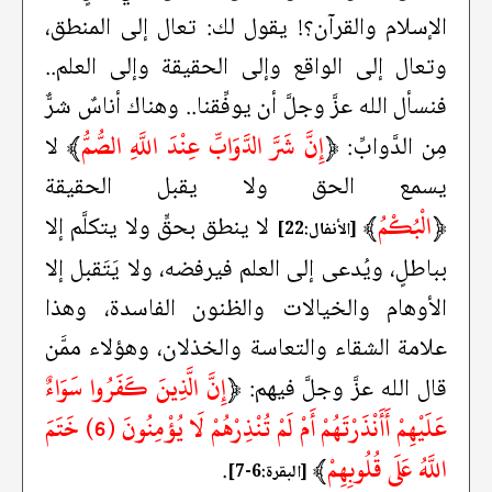
الإسلام والقرآن؟! يقول لك: تعال إلى المنطق،
وتعال إلى الواقع وإلى الحقيقة وإلى العلم..
فنسأل الله عزَّ وجلَّ أن يوفِّقنا.. وهناك أناسٌ شرٌّ
﴿
إِنَّ شَرَّ الدَّوَابِّ عِنْدَ اللَّهِ الصُّمُّ
﴾
مِن الدَّوابِّ:
لا
يسمع الحق ولا يقبل الحقيقة
﴿
الْبُكْمُ
﴾
لا ينطق بحقٍّ ولا يتكلَّم إلا
[الأنفال:22]
بباطلٍ، ويُدعى إلى العلم فيرفضه، ولا يَتَقبل إلا
الأوهام والخيالات والظنون الفاسدة، وهذا
علامة الشقاء والتعاسة والخذلان، وهؤلاء ممَّن
﴿
إِنَّ الَّذِينَ كَفَرُوا سَوَاءٌ
قال الله عزَّ وجلَّ فيهم:
عَلَيْهِمْ أَأَنْذَرْتَهُمْ أَمْ لَمْ تُنْذِرْهُمْ لَا يُؤْمِنُونَ (6) خَتَمَ
اللَّهُ عَلَى قُلُوبِهِمْ
﴾
.
[البقرة:6-7]