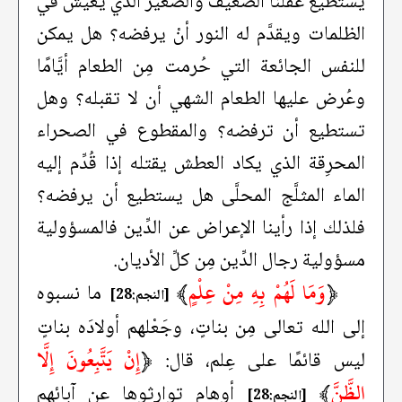
يستطيع عقلنا الضعيف والصغير الذي يعيش في
الظلمات ويقدَّم له النور أنْ يرفضه؟ هل يمكن
للنفس الجائعة التي حُرمت مِن الطعام أيَّامًا
وعُرض عليها الطعام الشهي أن لا تقبله؟ وهل
تستطيع أن ترفضه؟ والمقطوع في الصحراء
المحرِقة الذي يكاد العطش يقتله إذا قُدِّم إليه
الماء المثلَّج المحلَّى هل يستطيع أن يرفضه؟
فلذلك إذا رأينا الإعراض عن الدِّين فالمسؤولية
مسؤولية رجال الدِّين مِن كلِّ الأديان.
﴿
وَمَا لَهُمْ بِهِ مِنْ عِلْمٍ
﴾
ما نسبوه
[النجم:28]
إلى الله تعالى مِن بناتٍ، وجَعْلهم أولادَه بناتٍ
﴿
إِنْ يَتَّبِعُونَ إِلَّا
ليس قائمًا على عِلم، قال:
الظَّنَّ
﴾
أوهام توارثوها عن آبائهم
[النجم:28]