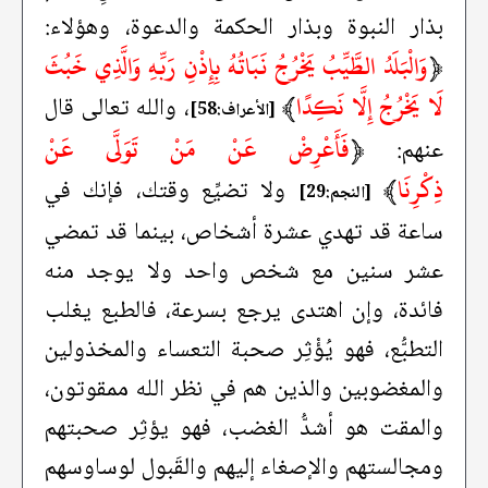
بذار النبوة وبذار الحكمة والدعوة، وهؤلاء:
﴿
وَالْبَلَدُ الطَّيِّبُ يَخْرُجُ نَبَاتُهُ بِإِذْنِ رَبِّهِ وَالَّذِي خَبُثَ
لَا يَخْرُجُ إِلَّا نَكِدًا
﴾
، والله تعالى قال
[الأعراف:58]
﴿
فَأَعْرِضْ عَنْ مَنْ تَوَلَّى عَنْ
عنهم:
ذِكْرِنَا
﴾
ولا تضيِّع وقتك، فإنك في
[النجم:29]
ساعة قد تهدي عشرة أشخاص، بينما قد تمضي
عشر سنين مع شخص واحد ولا يوجد منه
فائدة، وإن اهتدى يرجع بسرعة، فالطبع يغلب
التطبُّع، فهو يُؤْثِر صحبة التعساء والمخذولين
والمغضوبين والذين هم في نظر الله ممقوتون،
والمقت هو أشدُّ الغضب، فهو يؤثِر صحبتهم
ومجالستهم والإصغاء إليهم والقَبول لوساوسهم