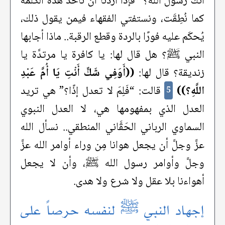
أنك رسول الله؟” فإذا أردنا أنْ نأخذ هذه الكلمة
كما نُطِقَت، ونستفتي الفقهاء فيمن يقول ذلك،
يُحكَم عليه فورًا بالردة وقطع الرقبة.. ماذا أجابها
النبي ﷺ؟ هل قال لها: يا كافرة يا مرتدَّة يا
زنديقة؟ قال لها:
((أَوَفِي شَكٍّ أَنْتِ يَا أُمَّ عَبْدِ
اللَّهِ؟))
قالت: “فَلِمَ لا تعدل إذًا؟” هي تريد
5
العدل الذي بمفهومها هي، لا العدل النبوي
السماوي الرباني الحَقَّاني المنطقي.. نسأل الله
عزَّ وجلَّ أن يجعل هوانا مِن وراء أوامر الله عزَّ
وجلَّ وأوامر رسول الله ﷺ، وأن لا يجعل
أهواءنا بلا عقل ولا شرع ولا هدى.
إجهاد النبي ﷺ لنفسه حرصاً على