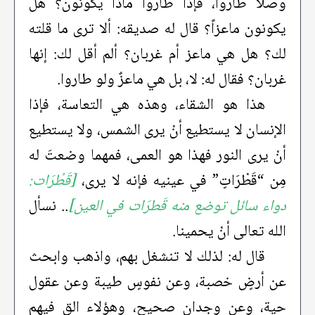
وصلا طاروا، فإذا طاروا ماذا يكونون؟ هل
يكونون ماعزاً؟ قال له صديقه: ألا ترى ما قلته
لك؟ هل هي ماعز أم غربان؟ ألم أقل لك: إنها
غربان؟ فقال له: لا، بل هي ماعزٌ ولو طاروا.
هذا هو الشقاء، وهذه هي التعاسة، فإذا
الإنسان لا يستطيع أنْ يرى الشمس، ولا يستطيع
أنْ يرى النور فهذا هو العمى، فمهما وضعتَ له
مِن “قَطْرَاتٍ” في عينيه فإنه لا يرى،
[قَطْرَات:
دواء سائل توضع منه قَطرَات في العين]
.. نسأل
الله تعالى أنْ يحمينا.
قال له: لذلك لا تنشغل بهم، واذهب وابحث
عن أرضٍ خصبة، وعن نفوسٍ طيبة وعن عقول
حية، وعن وجدان صحيح، وهؤلاء القِ فيهم