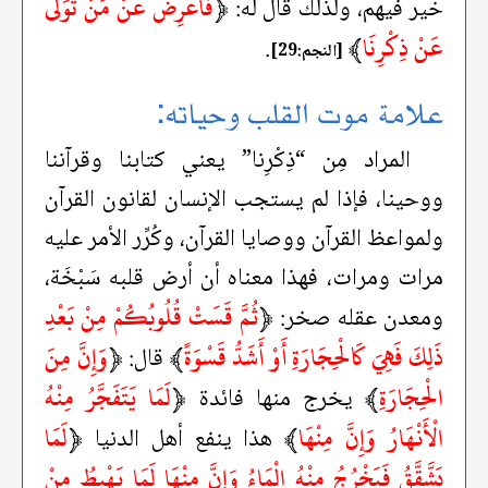
﴿
فَأَعْرِضْ عَنْ مَنْ تَوَلَّى
خير فيهم، ولذلك قال له:
عَنْ ذِكْرِنَا
﴾
.
[النجم:29]
علامة موت القلب وحياته:
المراد مِن “ذِكْرِنا” يعني كتابنا وقرآننا
ووحينا، فإذا لم يستجب الإنسان لقانون القرآن
ولمواعظ القرآن ووصايا القرآن، وكُرِّر الأمر عليه
مرات ومرات، فهذا معناه أن أرض قلبه سَبْخَة،
﴿
ثُمَّ قَسَتْ قُلُوبُكُمْ مِنْ بَعْدِ
ومعدن عقله صخر:
ذَلِكَ فَهِيَ كَالْحِجَارَةِ أَوْ أَشَدُّ قَسْوَةً
﴾
﴿
وَإِنَّ مِنَ
قال:
الْحِجَارَةِ
﴾
﴿
لَمَا يَتَفَجَّرُ مِنْهُ
يخرج منها فائدة
الْأَنْهَارُ وَإِنَّ مِنْهَا
﴾
﴿
لَمَا
هذا ينفع أهل الدنيا
يَشَّقَّقُ فَيَخْرُجُ مِنْهُ الْمَاءُ وَإِنَّ مِنْهَا لَمَا يَهْبِطُ مِنْ