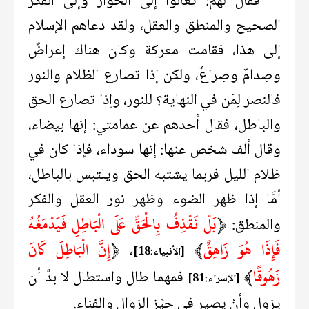
فقال لهم: تعالوا إلى الحوار وإلى الفكر
الصحيح والمنطق والعقل، ولقد دعاهم الإسلام
إلى هذا، فقامت معركة وكان هناك إعراضٌ
وصِدامٌ وصِراعٌ، ولكن إذا تصارع الظلام والنور
فالنصر لِمَن في النهاية؟ للنور، وإذا تصارع الحق
والباطل، فقال أحدهم عن عمامتي: إنها بيضاء،
وقال ألف شخص عنها: إنها سوداء، فإذا كان في
ظلام الليل فربما يشتبه الحق ويلتبس بالباطل،
أمَّا إذا ظهر الضوء وظهر نور العقل والفكر
﴿
بَلْ نَقْذِفُ بِالْحَقِّ عَلَى الْبَاطِلِ فَيَدْمَغُهُ
والمنطق:
فَإِذَا هُوَ زَاهِقٌ
﴾
﴿
إِنَّ الْبَاطِلَ كَانَ
،
[الأنبياء:18]
زَهُوقًا
﴾
فمهما طال واستطال لا بدَّ أن
[الإسراء:81]
يزول وأنْ يصير في حيِّز الزوال والفناء.