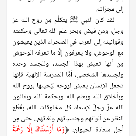
إلى مجرَّاته.
لقد كان النبي ﷺ يتكلَّم مِن روح الله عز
وجل، ومن فيض وبحر علم الله تعالى وحكمته
وقوانينه إلى العرب في الصحراء الذين يعيشون
مع الوحوش، ولا يعرفون إلَّا ما تعرفه الوحوش
مِن أنها تعيش بهذا الجسد، وللجسد وحده
ولجسدها الشخصي، أمَّا المدرسة الإلهية فإنها
تجعل الإنسان يعيش لروحه ليُحييها بروح الله
وبأخلاق الله وبعلم الله وبحكمة الله وبقانون
الله عزَّ وجلَّ لإسعاد كل مخلوقات الله، بقَطْع
النظر عن ألوانهم وجنسياتهم ولغاتهم.. حتى مِن
﴿
وَمَا أَرْسَلْنَاكَ إِلَّا رَحْمَةً
أجل سعادة الحيوان: