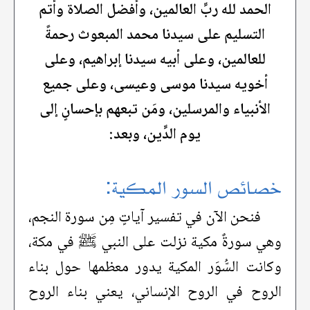
الحمد لله ربِّ العالمين، وأفضل الصلاة وأتم
التسليم على سيدنا محمد المبعوث رحمةً
للعالمين، وعلى أبيه سيدنا إبراهيم، وعلى
أخويه سيدنا موسى وعيسى، وعلى جميع
الأنبياء والمرسلين، ومَن تبعهم بإحسانٍ إلى
يوم الدِّين، وبعد:
خصائص السور المكية:
فنحن الآن في تفسير آياتٍ مِن سورة النجم،
وهي سورةٌ مكية نزلت على النبي ﷺ في مكة،
وكانت السُّوَر المكية يدور معظمها حول بناء
الروح في الروح الإنساني، يعني بناء الروح