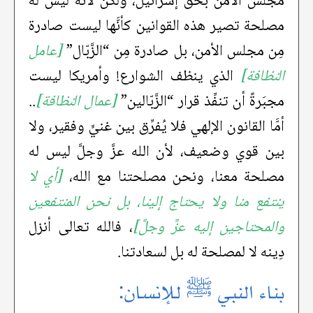
مجلس الأمن بحق إسرائيل، ولكن لأنه ليس له
مصلحة تصير هذه القوانين كأنَّها ليست صادرة
مِن مجلس الأمن، بل صادرة مِن “الزَّبّال”
[عامل
النظافة]
الذي ينظف الشوارع! وأمريكا ليست
مجبَرةً أن تنفِّذ قرار “الزَّبّالين”
[عمال النظافة]
..
أمَّا القانون الإلهي فلا يُفرِّق بين غنيٍّ وفقير، ولا
بين قوي وضعيف، لأن الله عزَّ وجلَّ ليس له
مصلحة معنا، ونحن مصلحتنا مع الله،
[أي لا
ينتفع منا ولا يحتاج إلينا، بل نحن المنتفعين
والمحتاجين إليه عزَّ وجلَّ]
، فالله تعالى أنزل
دِينه لا لمصلحة له بل لسعادتنا.
بناء النبي ﷺ للإنسان: