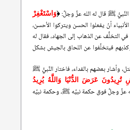
لنَّبيُّ ﷺ قال له الله عزَّ وجلَّ:
﴿
وَاسْتَغْفِرْ
أنبياء أنْ يفعلوا الحسن ويتركوا الأحسن،
في التخلُّف عن الذهاب إلى الجهاد، فقال له
وكذبهم فيتخلَّفوا عن اللحاق بالجيش بشكل
تل، وأشار بعضهم بالفداء، فاختار النَّبيُّ ﷺ
تُرِيدُونَ عَرَضَ الدُّنْيَا وَاللَّهُ يُرِيدُ
 عزَّ وجلَّ فوق حكمة نبيِّه ﷺ، وحكمة نبيِّه