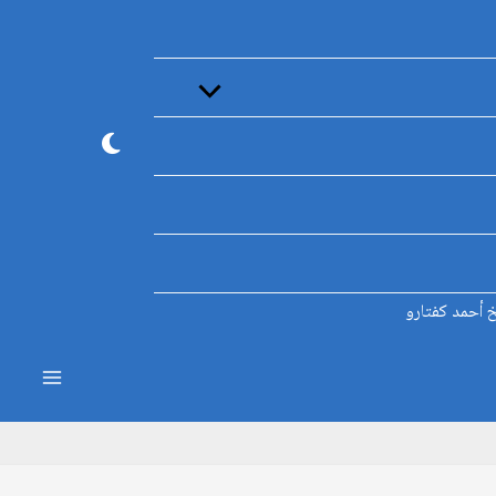
القائمة
خ أحمد كفتارو
ain
enu