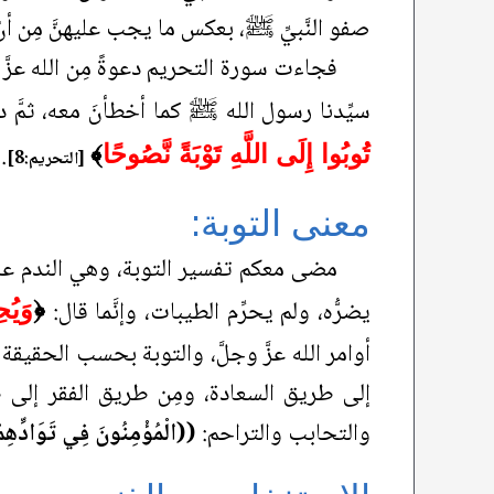
صفو النَّبيِّ ﷺ، بعكس ما يجب عليهنَّ مِن أن
فجاءت سورة التحريم دعوةً مِن الله عزَّ وج
سيِّدنا رسول الله ﷺ كما أخطأنَ معه، ثمَّ د
.
تُوبُوا إِلَى اللَّهِ تَوْبَةً نَّصُوحًا
﴾
[التحريم:8]
معنى التوبة:
مضى معكم تفسير التوبة، وهي الندم على ما 
يضرُّه، ولم يحرِّم الطيبات، وإنَّما قال:
﴿
وَيُح
أوامر الله عزَّ وجلَّ، والتوبة بحسب الحقيقة
إلى طريق السعادة، ومِن طريق الفقر إلى طري
والتحابب والتراحم:
((الْمُؤْمِنُونَ فِي تَوَادِّهِم