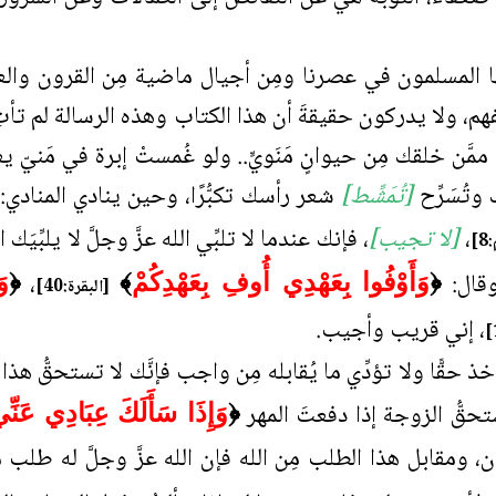
ا المسلمون في عصرنا ومِن أجيال ماضية مِن القرون والعصور 
 للفهم، ولا يدركون حقيقةَ أن هذا الكتاب وهذه الرسالة لم تأ
َّن خلقك مِن حيوانٍ مَنَويٍّ.. ولو غُمستْ إبرة في مَنيّ 
تُسَرِّح
[تُمَشِّط]
شعر رأسك تكبُّرًا، وحين ينادي المنادي
،
[لا تجيب]
، فإنك عندما لا تلبِّي الله عزَّ وجلَّ لا يلبِّيَك
]
وقال:
،
﴿
وَأَوْفُوا بِعَهْدِي أُوفِ بِعَهْدِكُمْ
﴾
﴿
وَ
[البقرة:40]
، إني قريب وأجيب.
تأخذ حقًّا ولا تؤدِّي ما يُقابله مِن واجب فإنَّك لا تستحقُّ هذا
تحقُّ الزوجة إذا دفعتَ المهر
﴿
وَإِذَا سَأَلَكَ عِبَادِي عَنِّ
ن، ومقابل هذا الطلب مِن الله فإن الله عزَّ وجلَّ له طل