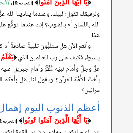
،
[الح
﴿
يَا أَيُّهَا الَّذِينَ آمَنُوا
﴾
[التحريم:8]
ولرفيقك تقول: لبيك، وعندما ينادينا الله عزَّ
الله باللسان أم بالقلوب؟ إنك عندما توقِّع ع
هذا.
وأنتم الآن هل ستلبُّون تلبيةً صادقةً أم 
بسيطٍ، فكيف على رب العالمين الذي
﴿
يَعْلَمُ
عزَّ وجلَّ وأمام نبيِّه ﷺ وأمام جبريل عليه ال
بلَّغتَ الأُمَّة القرآن؟ ويقول لنا: هل بلَّغ
مرائين؟
أعظم الذنوب اليوم إهمال
﴿
يَا أَيُّهَا الَّذِينَ آمَنُوا تُوبُوا
﴾
[التحريم:8]
عن العلم لنكون جهلاء، ولا عن القوة لنكو