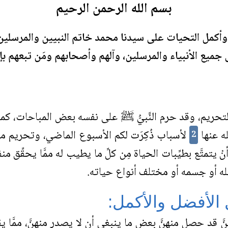
بسم الله الرحمن الرحيم
وأكمل التحيات على سيدنا محمد خاتم النبيين والمرسلين،
ع الأنبياء والمرسلين، وآلهم وأصحابهم ومَن تبعهم بإحس
حريم، وقد حرم النَّبيُّ ﷺ على نفسه بعض المباحات، كما 
ه عنها
لأسباب ذُكِرَت لكم الأسبوع الماضي، وتحريم ما أح
2
أنْ يتمتَّع بطيِّبات الحياة مِن كلِّ ما يطيب له ممَّا يحقِّق
قله أو جسمه أو مختلف أنواع حياته.
الأفضل والأكمل:
َ قد حصل منهنَّ بعض ما ينبغي أن لا يصدر منهنَّ، ممَّا يقع