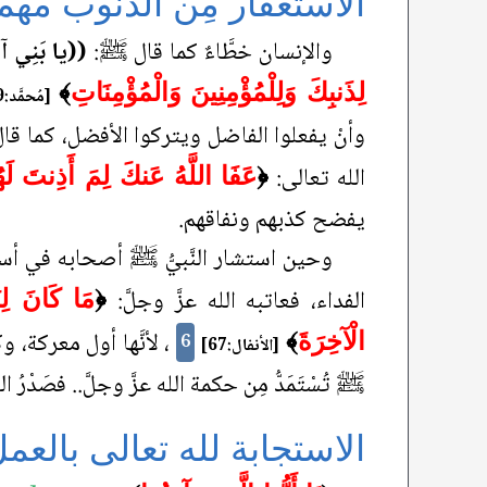
الاستغفار مِن الذنوب مه
والإنسان خطَّاءٌ كما قال ﷺ:
((يا بَنِي آدَم
لِذَنبِكَ وَلِلْمُؤْمِنِينَ وَالْمُؤْمِنَاتِ
﴾
[مُحمَّد:19]
وأنْ يفعلوا الفاضل ويتركوا الأفضل، كما قال
الله تعالى:
﴿
عَفَا اللَّهُ عَنكَ لِمَ أَذِنتَ لَه
يفضح كذبهم ونفاقهم.
وحين استشار النَّبيُّ ﷺ أصحابه في أسرى ب
الفداء، فعاتبه الله عزَّ وجلَّ:
﴿
مَا كَانَ لِن
، لأنَّها أول معركة، و
الْآخِرَةَ
﴾
6
[الأنفال:67]
ﷺ تُسْتَمَدُّ مِن حكمة الله عزَّ وجلَّ.. فصَدْرُ 
الاستجابة لله تعالى بالعم