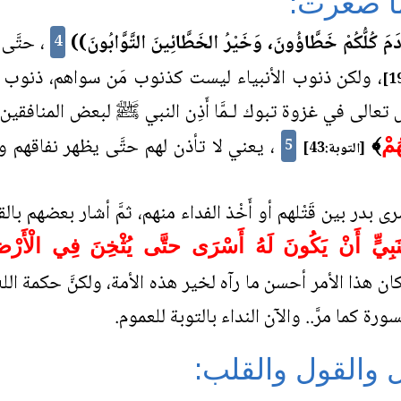
ما صغرت:
َ كُلُّكُمْ خَطَّاؤُونَ، وَخَيْرُ الخَطَّائِينَ التَّوَّابُونَ))
، حتَّى ا
4
، ولكن ذنوب الأنبياء ليست كذنوب مَن سواهم، ذنوب ال
 تعالى في غزوة تبوك لـمَّا أَذِن النبي ﷺ لبعض المنافقين 
، يعني لا تأذن لهم حتَّى يظهر نفاقهم 
ُمْ
﴾
5
[التوبة:43]
در بين قَتْلهم أو أَخْذ الفداء منهم، ثمَّ أشار بعضهم بالق
َبِيٍّ أَنْ يَكُونَ لَهُ أَسْرَى حتَّى يُثْخِنَ فِي الْأَرْضِ 
كان هذا الأمر أحسن ما رآه لخير هذه الأمة، ولكنَّ حكمة الله
السورة كما مرَّ.. والآن النداء بالتوبة للعموم.
ل والقول والقلب: