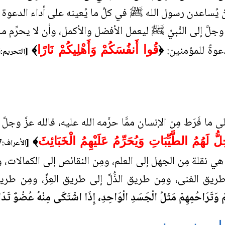
ْ يُساعدن رسول الله ﷺ في كلِّ ما يُعينه على أداء الدعوة 
لَّ إلى النَّبيِّ ﷺ ليعمل الأفضل والأكمل، وأن لا يحرِّم ما أ
عوةً للمؤمنين:
﴿
قُوا أَنفُسَكُمْ وَأَهْلِيكُمْ نَارًا
﴾
[التحريم:6]
فَرَط مِن الإنسان ممَّا حرَّمه الله عليه، فالله عزَّ وجلّ
ِلُّ لَهُمُ الطَّيِّبَاتِ وَيُحَرِّمُ عَلَيْهِمُ الْخَبَائِثَ
﴾
[الأعراف:157]
 هي نقلة مِن الجهل إلى العلم، ومِن النقائص إلى الكمالات، 
ق الغنى، ومِن طريق الذُّلِّ إلى طريق العِزِّ، ومِن طر
ْ وَتَرَاحُمِهِمْ مَثَلُ الْجَسَدِ الْوَاحِدِ، إِذَا اشْتَكَى مِنْهُ عُضْوٌ تَدَا