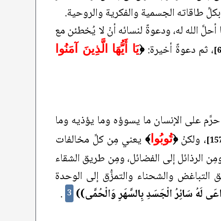
بكلِّ طاقاته الجسمية والفكرية والروحية.
حلَّ الله له، ودعوةً لنسائه أنْ لا يُخطئن مع
، ثم دعوةً أخيرة:
﴿
يَا أَيُّهَا الَّذِينَ آمَنُوا
َ حرَّم على الإنسان ما يسوؤه وما يؤذيه وما
، ولكنْ
يعني مِن كلِّ مخالفات
﴿
تُوبُوا
﴾
ومِن الرذائل إلى الفضائل، ومِن طريق الشقاء
يق التباغض والشحناء والتمزُّق إلى الوحدة
عَى لَهُ سَائِرُ الْجَسَدِ بِالسَّهَرِ وَالْحُمَّى))
.
3