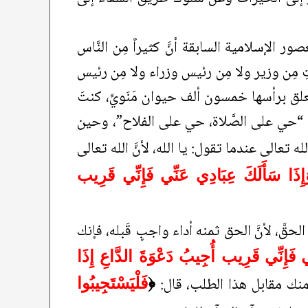
الإسلامية السابقة أنَّ كثيراً مِن النَّاس
تِ مِن وزير ولا مِن رئيس وزراء ولا مِن رئيس
يعلق برأسها خمسون ألف حيوان مَنَويٍّ، كنتَ
: “حي على الصَّلاة، حي على الفلاح”، وحين
 الله تعالى عندما تقول: يا الله، لأنَّ الله تعالى
إِذَا سَأَلَكَ عِبَادِي عَنِّي فَإِنِّي قَرِيب
 الحقَّ، لأنَّ الحق ثمنه أداء واجبٍ قَبله، فإنك
ي فَإِنِّي قَرِيب أُجِيبُ دَعْوَةَ الدَّاعِ إِذَا
ب منك مقابل هذا الطلب، قال:
﴿
فَلْيَسْتَجِيبُوا