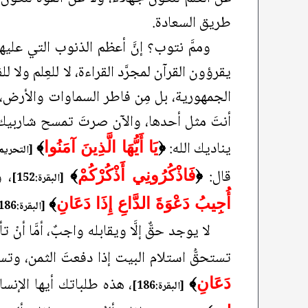
طريق السعادة.
وممَّ نتوب؟ إنَّ أعظم الذنوب التي عليه
يقرؤون القرآن لمجرَّد القراءة، لا للعِلم ولا
الجمهورية، بل مِن فاطر السماوات والأرض، مم
أنتَ مثل أحدها، والآن صرتَ تمسح شاربيك و
يناديك الله:
﴿
يَا أَيُّهَا الَّذِينَ آمَنُوا
﴾
[التحريم:8
قال:
، 
﴿
فَاذْكُرُونِي أَذْكُرْكُمْ
﴾
[البقرة:152]
أُجِيبُ دَعْوَةَ الدَّاعِ إِذَا دَعَانِ
﴾
[البقرة:186]
لا يوجد حقٌّ إلَّا ويقابله واجبٌ، أمَّا أنْ 
تستحقُّ استلام البيت إذا دفعتَ الثمن، وتس
، هذه طلباتك أيها الإنسا
دَعَانِ
﴾
[البقرة:186]