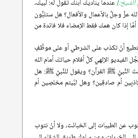
 الشيخ:]
عندما يناديك ابنك تقول له: لبيك،
ه عزَّ وجلَّ بالأعمال والأفعال؟ هل ستلبُّون
أمَّا إذا كان همك فقط الإمضاء فلا فائدة من
ا تستطيع أنْ تكذب على الشرطي أو على موظَّفٍ
 الفيديو الإلهي كلَّ أفلام حياتك أمام الله
تَ النَّبيَّ ﷺ القرآن؟ ويقول للنَّبيِّ ﷺ: هل
 كاذبِين أم صادقِين؟ وهل لبَّيتم مخلصِين أم
نتوب عن الطيبات إلى الخبائث، ولا أنْ نتوب
ر إلى الخيرات وعن سلوك طريق الشقاء إلى