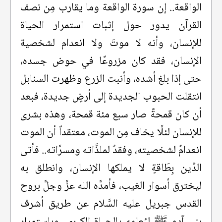
الواقعة.. إن سورة الواقعة وما يقارب مِن نصف
القرآن يدور حول إثبات استمرار الحياة
للإنسان، وأنه لا موتَ ولا انعدام لشخصية
الإنسان، فقد كان مزروعًا في حوض جسده،
حتى إذا بلغ أشده، وأنبت الزرع وظهرت السنابل
انتقلت الحبوب الجديدة إلى أرضٍ جديدة، فبعد
أن كان قمحةً صار سبع مئة قمحة، وهذه بشرى
للإنسان لئلَّا يخاف مِن الموت، معتقداً أن الموت
انعدامٌ لشخصيته، وفقدٌ لملذَّاته ومسرَّاته.. فأتى
الدِّين بِطَاقةٍ لا يملكها الإنسان، وانطلق به
ليخترق أسوار الغيب، فأمدَّه الله عزَّ وجلَّ بروح
القدس جبريل عليه السَّلام عن طريق أشرف
بني آدم ﷺ ليُعلِمه بالحياة الكبرى، وباستمرار