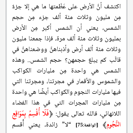
اكتشف أنَّ الأرض على عَظَمتها ما هي إلا جزءٌ
مِن مليون وثلاث مئة ألف جزء مِن حجم
الشمس، يعني أن الشمس أكبر مِن الأرض
بمليون وثلاث مئة ألف مرة، فإذا جمعنا مليون
وثلاث مئة ألف أرض وأذبناهنَّ ووضعناهنَّ في
قالَب كم يبلغ حجمهن؟ حجم الشمس.. وهذه
الشمس هي واحدة مِن مليارات الكواكب
والشموس والأقمار في مجرتنا، ومجرتنا التي
فيها مليارات النجوم والكواكب أيضًا هي واحدة
مِن مليارات المجرات التي في هذا الفضاء
﴿
فَلَا أُقْسِمُ بِمَوَاقِعِ
اللانهائي، فالله تعالى يقول:
النُّجُومِ
﴾
“لا” زائدة، يعني أُقسم
[الواقعة:75]