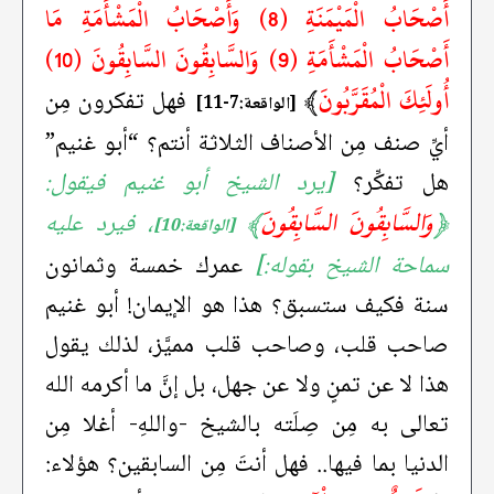
أَصْحَابُ الْمَيْمَنَةِ (8) وَأَصْحَابُ الْمَشْأَمَةِ مَا
أَصْحَابُ الْمَشْأَمَةِ (9) وَالسَّابِقُونَ السَّابِقُونَ (10)
أُولَئِكَ الْمُقَرَّبُونَ
﴾
فهل تفكرون مِن
[الواقعة:7-11]
أيِّ صنف مِن الأصناف الثلاثة أنتم؟ “أبو غنيم”
هل تفكِّر؟
[يرد الشيخ أبو غنيم فيقول:
﴿
وَالسَّابِقُونَ السَّابِقُونَ
﴾
، فيرد عليه
[الواقعة:10]
سماحة الشيخ بقوله:]
عمرك خمسة وثمانون
سنة فكيف ستسبق؟ هذا هو الإيمان! أبو غنيم
صاحب قلب، وصاحب قلب مميَّز، لذلك يقول
هذا لا عن تمنٍ ولا عن جهل، بل إنَّ ما أكرمه الله
تعالى به مِن صِلَته بالشيخ -واللهِ- أغلا مِن
الدنيا بما فيها.. فهل أنتَ مِن السابقين؟ هؤلاء: