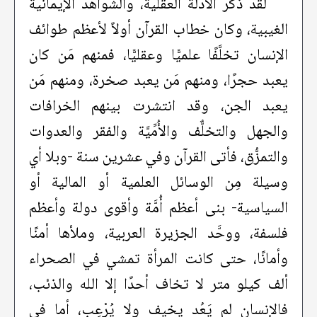
لقد ذكر الأدلة العقلية، والشواهد الإيمانية
الغيبية، وكان خطاب القرآن أولاً لأعظم طوائف
الإنسان تخلَّفًا علميًّا وعقليًّا، فمنهم مَن كان
يعبد حجرًا، ومنهم مَن يعبد صخرة، ومنهم مَن
يعبد الجن، وقد انتشرت بينهم الخرافات
والجهل والتخلٌّف والأُمِّيَّة والفقر والعدوات
والتمزُّق، فأتى القرآن وفي عشرين سنة -وبلا أي
وسيلة مِن الوسائل العلمية أو المالية أو
السياسية- بنى أعظم أُمَّة وأقوى دولة وأعظم
فلسفة، ووحَّد الجزيرة العربية، وملأها أمنًا
وأمانًا، حتى كانت المرأة تمشي في الصحراء
ألف كيلو متر لا تخاف أحدًا إلا الله والذئب،
فالإنسان لم يَعُد يخيف ولا يُرْعِب، أما في