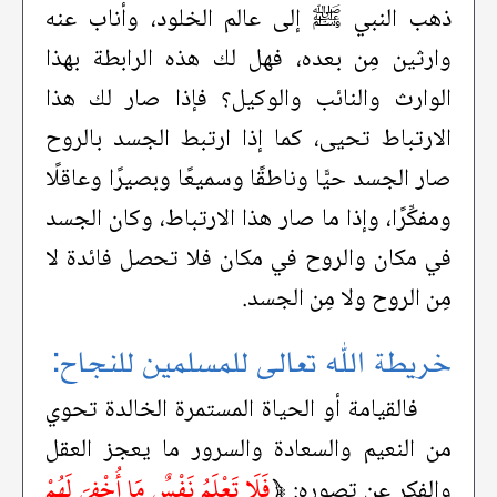
ذهب النبي ﷺ إلى عالم الخلود، وأناب عنه
وارثين مِن بعده، فهل لك هذه الرابطة بهذا
الوارث والنائب والوكيل؟ فإذا صار لك هذا
الارتباط تحيى، كما إذا ارتبط الجسد بالروح
صار الجسد حيًّا وناطقًا وسميعًا وبصيرًا وعاقلًا
ومفكِّرًا، وإذا ما صار هذا الارتباط، وكان الجسد
في مكان والروح في مكان فلا تحصل فائدة لا
مِن الروح ولا مِن الجسد.
خريطة الله تعالى للمسلمين للنجاح:
فالقيامة أو الحياة المستمرة الخالدة تحوي
من النعيم والسعادة والسرور ما يعجز العقل
﴿
فَلَا تَعْلَمُ نَفْسٌ مَا أُخْفِيَ لَهُمْ
والفكر عن تصوره: