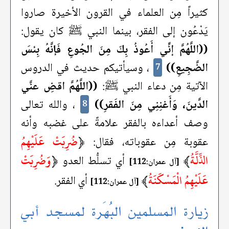
كثيراً مِن العلماء في القرون الأخيرة صاروا
يَدْعُون إلى الفقر، بينما النبي ﷺ كان يقول:
((اللَّهُمَّ إنِّي أَعُوذُ بِكَ مِنَ الجُوعِ فَإنَّهُ بِئسَ
الضَّجِيعِ))
، وسيأتيكم حديث في الدروس
7
الآتية مِن دعاء النبي ﷺ:
((اللَّهُمَّ اقضِ عنَّي
الدَّينَ، وَأَغنِنِي مِنَ الفَقرِ))
، والله تعالى
8
وصف أعداءه بالفقر علامةً على غضبه وأنه
﴿
ضُرِبَتْ عَلَيْهِمُ
عقوبة مِن عقوباته، فقال:
الذِّلَّةُ
﴾
﴿
وَضُرِبَتْ
أي تسلُّط العدو
[آل عمران:112]
عَلَيْهِمُ الْمَسْكَنَةُ
﴾
أي الفقر.
[آل عمران:112]
زيارة المسلمين البُهَرة لمسجد أبي