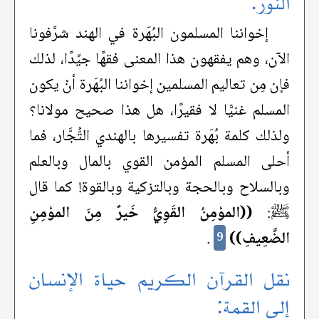
النور:
إخواننا المسلمون البُهَرة في الهند شرَّفونا
الآن، وهم يفقهون هذا المعنى فقهًا جيِّدًا، لذلك
فإن مِن تعاليم المسلمين إخواننا البُهَرة أنْ يكون
المسلم غنيًّا لا فقيرًا، هل هذا صحيح مولانا؟
ولذلك كلمة بُهَرة تفسيرها بالهندي التُّجَّار، فما
أحلى المسلم المؤمن القوي بالمال وبالعلم
وبالسلاح وبالحجة وبالتزكية وبالقوة! كما قال
ﷺ:
((المؤمِنُ القَوِيُّ خَيرٌ مِنَ المؤمِنِ
الضَّعِيفِ))
.
9
نقل القرآن الكريم حياة الإنسان
إلى القمة: