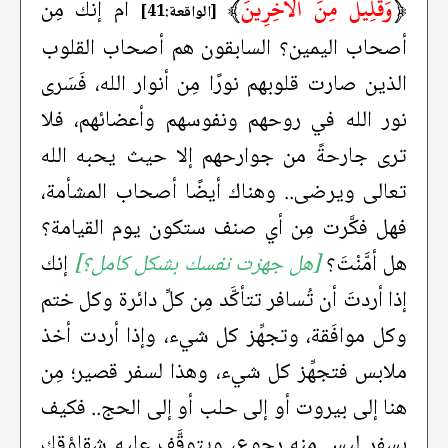
﴿
وَقَلِيلٌ مِنَ الْآخِرِينَ
﴾
أم إنك مِن
[الواقعة:41]
أصحاب اليمين؟ السابقون هم أصحاب القلوب
الذين صارت قلوبهم نورًا مِن أنوار الله، فَسَرى
نور الله في روحهم ونفوسهم وأعضائهم، فلا
ترى جارحةً من جوارحهم إلا حيث يحبه الله
تعالى ويرضى.. وهناك أيضًا أصحاب المشأمة،
فهل فكَّرت مِن أي صنف ستكون يوم القيامة؟
هل أمَّنْتَ؟
[هل جهزت نفسك بشكل كامل؟]
إنك
إذا أردتَ أن تُسافر تتأكَّد مِن كلِّ دائرة وكل ختم
وكل موافَقة، وتجهِّز كل شيء، وإذا أردت أخذ
ملابس فتجهِّز كل شيء، وهذا لسفر قصير؛ مِن
هنا إلى بيروت أو إلى حلب أو إلى الحج.. فكيف
بسفر ليس منه رجوع، ويتوقَّف عليه شقاؤقك