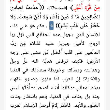
مِنْ قُرَّةِ أَعْيُنٍ
﴾
،
((أَعدَدتُ لِعِبادِيَ
[السجدة:17]
الصَّالِحِينَ مَا لَا عَينٌ رَأتْ، وَلَا أُذُنٌ سَمِعَتْ، وَلَا
خَطَرَ عَلَى قَلْبِ بَشَرٍ))
، فكم هو غبي ذلك
4
الإنسان الذي يجهل هذه الحقائق التي نزل بها
الروح الأمين جبريل عليه السَّلام مِن ربِّ
العالَمين على قلب أفضل مَن مشى على وجه
الأرض! فكيف ترفض هديَّة الله عزَّ وجلَّ
وهدايته ورسالته وخريطة سعادتك في الدنيا
والآخرة؟ إنَّ العرب لَمَّا فقهوا وصاروا فقهاء
بهذه المعاني -وكانوا أبناء الصحراء- أُوْتُوا ليس
جنة بل جنات في الدنيا، وهم بانتظار جنات
الخلود والأبد.. فانظر إلامَ أوصل الإسلام العرب