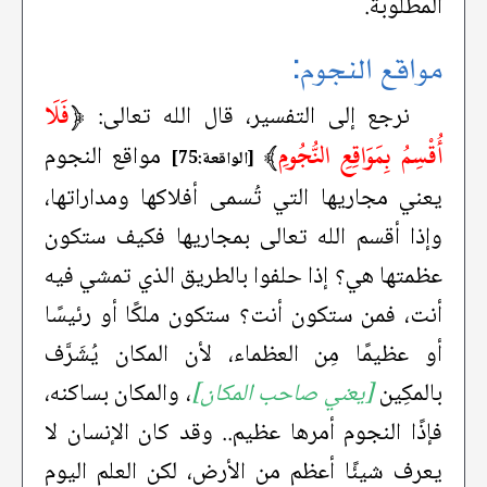
المطلوبة.
مواقع النجوم:
﴿
فَلَا
نرجع إلى التفسير، قال الله تعالى:
أُقْسِمُ بِمَوَاقِعِ النُّجُومِ
﴾
مواقع النجوم
[الواقعة:75]
يعني مجاريها التي تُسمى أفلاكها ومداراتها،
وإذا أقسم الله تعالى بمجاريها فكيف ستكون
عظمتها هي؟ إذا حلفوا بالطريق الذي تمشي فيه
أنت، فمن ستكون أنت؟ ستكون ملكًا أو رئيسًا
أو عظيمًا مِن العظماء، لأن المكان يُشَرَّف
بالمكِين
[يعني صاحب المكان]
، والمكان بساكنه،
فإذًا النجوم أمرها عظيم.. وقد كان الإنسان لا
يعرف شيئًا أعظم من الأرض، لكن العلم اليوم