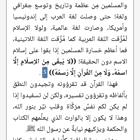
والمسلمين مِن عظمة وتاريخ وتوسع جغرافي
ولغة! حتى وصلت لغة العرب إلى إندونيسيا
وأمريكا، وصارت لغة عالمية، ولولا الإسلام
لَمُزِّقت اللغة العربية كما مُزِّقت اللغة اللاتينية،
فما أعظم خسارة المسلمين إذا بقوا على إسلام
الاسم دون الحقيقة!
((لا يَبقَى مِنَ الإسلَامِ إلَّا
اسمُهُ، وَلَا مِنَ القُرآنِ إلَّا رَسمُهُ))
.
5
فهذا القرآن قد تقرؤونه وتجيدون النطق
بألفاظه وتقرؤون تفسيره، ولكن لن تسفيدوا إذا
لم يكن لكم نفسٌ مزكَّاة وقلب نيِّر بنور الله،
وهذا لا يكون إلا بالوارث الذي يعلِّمهم الكتاب
والحكمة ويزكيهم نيابةً عن رسول الله ﷺ.