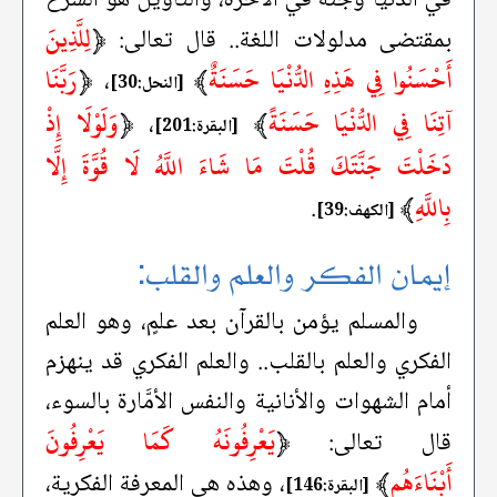
﴿
لِلَّذِينَ
بمقتضى مدلولات اللغة.. قال تعالى:
أَحْسَنُوا فِي هَذِهِ الدُّنْيَا حَسَنَةٌ
﴾
﴿
رَبَّنَا
،
[النحل:30]
آتِنَا فِي الدُّنْيَا حَسَنَةً
﴾
﴿
وَلَوْلَا إِذْ
،
[البقرة:201]
دَخَلْتَ جَنَّتَكَ قُلْتَ مَا شَاءَ اللَّهُ لَا قُوَّةَ إِلَّا
بِاللَّهِ
﴾
.
[الكهف:39]
إيمان الفكر والعلم والقلب:
والمسلم يؤمن بالقرآن بعد علمٍ، وهو العلم
الفكري والعلم بالقلب.. والعلم الفكري قد ينهزم
أمام الشهوات والأنانية والنفس الأمَّارة بالسوء،
﴿
يَعْرِفُونَهُ كَمَا يَعْرِفُونَ
قال تعالى:
أَبْنَاءَهُم
﴾
، وهذه هي المعرفة الفكرية،
[البقرة:146]