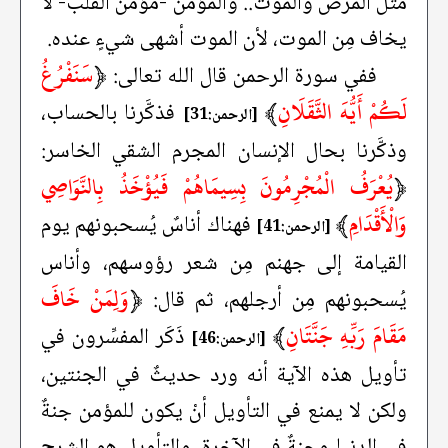
مثل المرض والموت.. والمؤمنُ -مؤمنُ القلب- لا
يخاف مِن الموت، لأن الموت أشهى شيءٍ عنده.
﴿
سَنَفْرُغُ
ففي سورة الرحمن قال الله تعالى:
لَكُمْ أَيُّهَ الثَّقَلَانِ
﴾
فذكَّرنا بالحساب،
[الرحمن:31]
وذكَّرنا بحال الإنسان المجرم الشقي الخاسر:
﴿
يُعْرَفُ الْمُجْرِمُونَ بِسِيمَاهُمْ فَيُؤْخَذُ بِالنَّوَاصِي
وَالْأَقْدَامِ
﴾
فهناك أناسٌ يُسحبونهم يوم
[الرحمن:41]
القيامة إلى جهنم مِن شعر رؤوسهم، وأناس
﴿
وَلِمَنْ خَافَ
يُسحبونهم مِن أرجلهم، ثم قال:
مَقَامَ رَبِّهِ جَنَّتَانِ
﴾
ذَكَر المفسِّرون في
[الرحمن:46]
تأويل هذه الآية أنه ورد حديثٌ في الجنتين،
ولكن لا يمنع في التأويل أنْ يكون للمؤمن جنةٌ
في الدنيا وجنةٌ في الآخرة، والتأويل هو الشرح