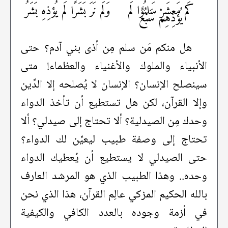
كَم مَعشَرٍ سَلِمُوا لَم
وَلَم نَرَ بَشَرًا لَم يُؤذِهِ بَشَرُ
يُؤذِهِمْ سَبُعٌ
هل منكم مَن سلم مِن أذى بني آدم؟ حتى
الأنبياء والملوك والأغنياء والعظماء! متى
سينصلح الإنسان؟ الإنسان لا يُصلحه إلا الدِّين
وإلا القرآن، لكن هل تستطيع أن تأخذ الدواء
وحدك مِن الصيدلية؟ ألا تحتاج إلى صيدلي؟ ألا
تحتاج إلى وصفة طبيب ليعيِّن لك الدواء؟
حتى الصيدلي لا يستطيع أن يُعطيك الدواء
وحده.. وهذا الطبيب الذي هو المرشد العارف
بالله الحكيم المزكي عالِم القرآن، هذا الذي نحن
في أزمة وجوده بالعدد الكافي والكيفية