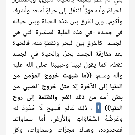
الحياة، وأنه مهيَّأٌ ليُنقَل إلى حياةٍ أسعد وأشرف
وأكرم.. وإن الفرق بين هذه الحياة وبين حياته
في جسده -في هذه العلبة الصغيرة التي هي
الجسد- كالفرق بين البحر ونقطةٍ منه، فالحياة
بعد مفارقة الجسد بحرٌ، والحياة في الجسد
نقطة، كما يقول نبينا وحبيبنا صلى الله عليه
وآله وسلم:
((ما شبهت خروج المؤمن من
الدنيا إلى الآخرة إلا مثل خروج الصبي من
بطن أمه من ذلك الغم والظلمة إلى روح
الدنيا))
، ذَلِكَ عَالَم فَسِيح لَا حُدُودَ لَه،
1
وعَرضُهُ السَّمَاوَاتِ وَالأَرضَ، أما سماواتنا
فمحدودة، وهناك مجرَّات وسماوات، وكل