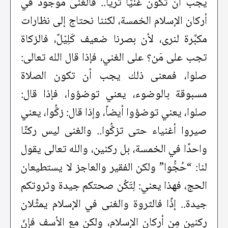
يجب أن تكون غنيًّا ثريًّا.. فالغنى موجود في
أركان الإسلام الخمسة، لكننا نحتاج إلى نظارات
مكبِّرة لنرى، لأن بصرنا ضعيف كَلِيْلٌ، فالزكاة
تجب على مَن؟ على الغني، فإذا قال الله تعالى:
صلوا، فمعنى ذلك يجب أن تكون الصلاة
مسبوقة بالوضوء، يعني توضؤوا، فإذا قال:
صلوا، يعني توضؤوا أيضاً، وإذا قال: زكُّوا، يعني
صيروا أغنياء حتى تزكُّوا.. والغنى ليس ركنًا
واحدًا في الخمسة، بل ركنين، والله تعالى يقول
لنا: “حُجُّوا” ولكن الفقير والعاجز لا يستطيعان
الحج، فهذا يعني: لِتَكُن صحتكم جيدة وثروتكم
جيدة.. إذًا فالثروة والغنى في الإسلام يمثِّلان
ركنين مِن أركان الإسلام، ولكن مع الأسف فإنّ