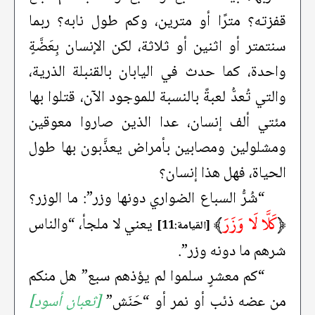
قفزته؟ مترًا أو مترين، وكم طول نابه؟ ربما
سنتمتر أو اثنين أو ثلاثة، لكن الإنسان بِعَضَّةٍ
واحدة، كما حدث في اليابان بالقنبلة الذرية،
والتي تُعدُّ لعبةً بالنسبة للموجود الآن، قتلوا بها
مئتي ألف إنسان، عدا الذين صاروا معوقين
ومشلولين ومصابين بأمراض يعذَّبون بها طول
الحياة، فهل هذا إنسان؟
“شُرُّ السباع الضواري دونها وزر”: ما الوزر؟
﴿
كَلَّا لَا وَزَرَ
﴾
يعني لا ملجأ، “والناس
[القيامة:11]
شرهم ما دونه وزر”.
“كم معشرٍ سلموا لم يؤذهم سبع” هل منكم
من عضه ذئب أو نمر أو “حَنَش”
[ثعبان أسود]