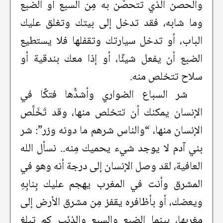
والحصن الذي تتحصَّن به مِن السبع أو الضبع
وما شابه، فقد تدخل إلى بيتك وتغلق عليك
الباب، أو تدخل سيارتك وتقفلها فلا يستطيع
الضبع أن يفعل شيئًا، أو إذا معك بندقية أو
سلاح تتخلص منه.
شر السباع الضواري وأشدُّها فتكًا في
الإنسان يمكنك أن تتخلص منها، وقد تَخَلَّص
الإنسان منها، “والناس شرهم ما دونه وزر”: شر
بني آدم لا يوجد شيء يحميك مِنه.. نسأل الله
العافية، لقد وصل الإنسان إلى درجة أنه وهو في
المشرق وأنت في المغرب يهجم عليك بِنابِهِ
ويعضك، أو بأظافره يقفز مِن مشرق الأرض إلى
مغربها، بينما الضبع والسبع والذئب كم تبلغ