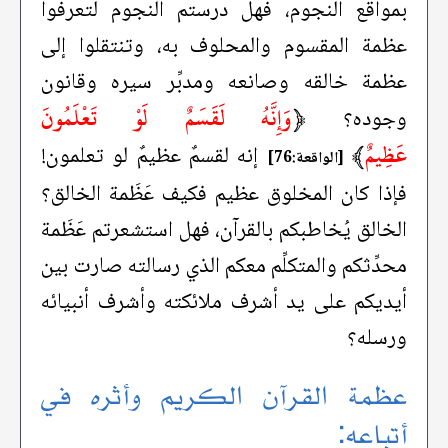
بمواقع النجوم، فهل درستم النجوم لتعرفوا
عظمة المقسوم والمحلوف به، وتنتقلوا إلى
عظمة خالقه وصانعه ومدبِّر سيره وقانون
﴿
وَإِنَّهُ لَقَسَمٌ لَوْ تَعْلَمُونَ
وجوده؟
عَظِيمٌ
﴾
إنه لقسمٌ عظيمٌ لو تعلمون!
[الواقعة:76]
فإذا كان المخلوق عظيم فكيف عَظَمة الخالق؟
الخالق يُخاطبكم بالقرآن، فهل استشعرتم عَظَمة
محدِّثكم والمتكلِّم معكم الذي رسالته صارت بين
أيديكم على يد أشرف ملائكته وأشرف أنبيائه
ورسله؟
عظمة القرآن الكريم وأثره في
أتباعه: