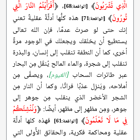
الَّذِي تَشْرَبُونَ
﴾
﴿
أَفَرَأَيْتُمُ النَّارَ الَّتِي
،
[الواقعة:68]
تُورُونَ
﴾
هذه كلُّها أدلَّةٌ عقليةٌ تعني
[الواقعة:71]
إنك حتى لو صرتَ عدمًا، فإن الله تعالى
يستطيع أن يخلقك ويجعلك في الوجود مرةً
أخرى، كما أن النطفة تنقلب إلى إنسان، والبذرة
تنقلب إلى شجرة، والماء المالح يُنقَل مِن البحار
عبر طائرات السحاب
[الغيوم]
، ويصفَّى مِن
أملاحه، ويَنزِل عذبًا فراتًا، وكما أن النار مِن
الشجر الأخضر الذي ينقلب مِن جوهر إلى
﴿
وَنُنْشِئَكُمْ
جوهر، ومِن مظهر إلى مظهر، أيضًا:
فِي مَا لَا تَعْلَمُونَ
﴾
فهذه كلها أدلَّة
[الواقعة:61]
عقلية ومحاكمة فكرية، والحقائق الأُولى التي