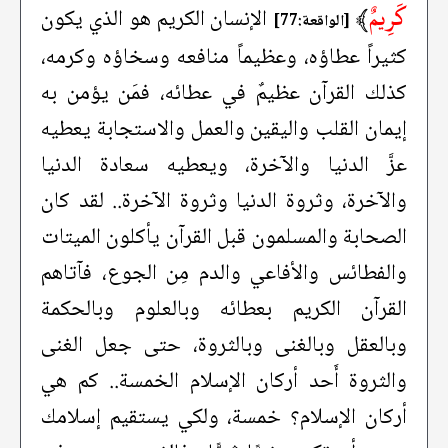
كَرِيمٌ
﴾
الإنسان الكريم هو الذي يكون
[الواقعة:77]
كثيراً عطاؤه، وعظيماً منافعه وسخاؤه وكرمه،
كذلك القرآن عظيمٌ في عطائه، فمَن يؤمن به
إيمان القلب واليقين والعمل والاستجابة يعطيه
عزَّ الدنيا والآخرة، ويعطيه سعادة الدنيا
والآخرة، وثروة الدنيا وثروة الآخرة.. لقد كان
الصحابة والمسلمون قبل القرآن يأكلون الميتات
والفطائس والأفاعي والدم مِن الجوع، فآتاهم
القرآن الكريم بعطائه وبالعلوم وبالحكمة
وبالعقل وبالغنى وبالثروة، حتى جعل الغنى
والثروة أَحد أركان الإسلام الخمسة.. كم هي
أركان الإسلام؟ خمسة، ولكي يستقيم إسلامك