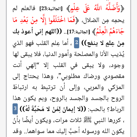
﴿
وَأَضَلَّهُ اللَّهُ عَلَى عِلْمٍ
﴾
فالعلم لم
[الجاثية:23]
﴿
فَمَا اخْتَلَفُوا إِلَّا مِنْ بَعْدِ مَا
يحمِه مِن الضلال،
جَاءَهُمُ الْعِلْمُ
﴾
..
((اللهم إني أعوذ بك
[الجاثية:17]
مِنْ عِلمٍ لا ينفع))
، أما عِلم القلب فهو الذي
2
يُذيب الأنا والمصلحة وأمور الدنيا، فلا يبقى لها
وجود، ولا يبقى في القلب إلا “إلهي أنت
مقصودي ورضاك مطلوبي”، وهذا يحتاج إلى
المزكي والمربي، وإلى أن ترتبِط به ارتباطَ
الروح بالجسد والجسد بالروح، وبم يكون هذا
الرباط؟ بالحب:
((لا إيمانَ لِمَنْ لا مَحَبَّةَ لَهُ))
3
، كررها النبي ﷺ ثلاث مرات، ويكون أيضًا بأنْ
يكون الله ورسوله أحبَّ إليك مما سواهما.. وقد