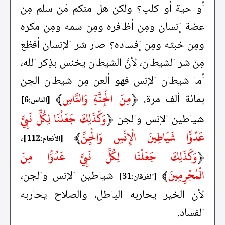
أو حية أو كلب؟ ولكن هل منكم مَن سلم مِن
عضة إنسان ومِن أظافره ومِن سمه ومِن مكره
ومِن خبثه ومِن إفساده؟ صار شر الإنسان أفظع
مِن شر الشيطان، لأنَّ الشيطان يخنس بذِكر الله،
أما شيطان الإنس فهو ألعن مِن شيطان الجن
﴿
مِنَ الْجِنَّةِ وَالنَّاسِ
﴾
بمائة ألف مرة،
[الناس:6]
﴿
وَكَذَلِكَ جَعَلْنَا لِكُلِّ نَبِيٍّ
شياطين الإنس والجن
عَدُوًّا شَيَاطِينَ الْإِنْسِ وَالْجِنِّ
﴾
،
[الأنعام:112]
﴿
وَكَذَلِكَ جَعَلْنَا لِكُلِّ نَبِيٍّ عَدُوًّا مِنَ
الْمُجْرِمِينَ
﴾
شياطين الإنس والجن،
[الفرقان:31]
لأن الخير يحاربه الباطل، والصلاح يحاربه
الفساد.