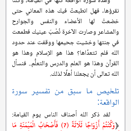
وهذه سورة الواقعة كلُّها في القيامة، وكلنا
نقرؤها، فهل انطبعتْ فيك هذه المعاني حتى
خضعتْ لها الأعضاء والنفس والجوارح
والمشاعر وصارت الآخرة نُصْبَ عينيك فطمعت
في جنتها وخشيت جحيمها ووقفت عند حدود
الله فلم تتعدَّاها؟ هذا هو الإسلام وهذا هو
القرآن وهذا هو العلم والدرس والتعلُّم.. فنسأل
الله تعالى أن يجعلنا أهلًا لذلك.
تلخيص ما سبق من تفسير سورة
الواقعة:
لقد ذكر الله أصناف الناس يوم القيامة:
﴿
وَكُنْتُمْ أَزْوَاجًا ثَلَاثَةً (7) فَأَصْحَابُ الْمَيْمَنَةِ مَا