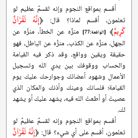
أقسم بمواقع النجوم وإنه لقسمٌ عظيم لو
﴿
إِنَّهُ لَقُرْآنٌ
تعلمون، أقسم لماذا؟ قال:
كَرِيمٌ
﴾
منزَّه عن الخطأ، منزَّه عن
[الواقعة:77]
الجهل، منزَّه عن الكذب، منزَّه عن الباطل، فهو
حقيقة ويقين وواقع، وقد ذكر فيه القيامة
والحساب ووقوفك بين يدي الله وتسجيل
الأعمال وشهود أعضائك وجوارحك عليك يوم
القيامة؛ فلسانك وعينك وأذنك والمكان الذي
عصيتَ أو أطعتَ الله فيه، يشهد عليك أو يشهد
لك.
أقسم بمواقع النجوم وإنه لقسمٌ عظيمٌ لو
﴿
إِنَّهُ لَقُرْآنٌ
تعلمون، أقسم على أي شيء؟ قال: