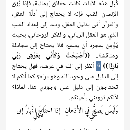
قَبل هذه الآيات كانت حقائق إيمانية، فإذا رُزق
الإنسان القلب فإنه لا يحتاج إلى أدلَّة العقل،
والقرآن أتى بدليل العقل، ودعا إلى إعداد القلب
الذي هو العقل الرباني، والفكر الروحاني، بحيث
يُؤْمِن بمجرد أن يسمع، فلا يحتاج إلى مجادلة
ومناقشة..
((أَصْبَحْتُ وَكَأَنِّي بعَرْشِ رَبِّي
بَارِزًا))
أنظر إلى الله في عرشه، فهل يحتاج
6
إلى الدليل على وجود الله وهو يراه؟ كما أنكم لا
تحتاجون إلى دليل على وجودي هنا، لماذا؟
لأنكم ترونني بأعينكم.
وَلَيسَ يَصحُّ في الأَذهانِ
إذا احتَاجَ النَّهارُ إلى
شَيءٌ
دَلَيلِ