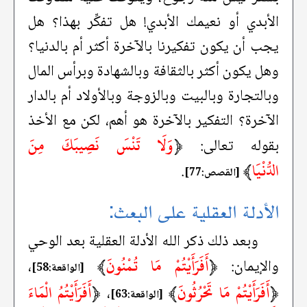
الأبدي أو نعيمك الأبدي! هل تفكِّر بهذا؟ هل
يجب أن يكون تفكيرنا بالآخرة أكثر أم بالدنيا؟
وهل يكون أكثر بالثقافة وبالشهادة وبرأس المال
وبالتجارة وبالبيت وبالزوجة وبالأولاد أم بالدار
الآخرة؟ التفكير بالآخرة هو أهم، لكن مع الأخذ
﴿
وَلَا تَنْسَ نَصِيبَكَ مِنَ
بقوله تعالى:
الدُّنْيَا
﴾
.
[القصص:77]
الأدلة العقلية على البعث:
وبعد ذلك ذكر الله الأدلة العقلية بعد الوحي
﴿
أَفَرَأَيْتُمْ مَا تُمْنُونَ
﴾
والإيمان:
،
[الواقعة:58]
﴿
أَفَرَأَيْتُمْ مَا تَحْرُثُونَ
﴾
﴿
أَفَرَأَيْتُمُ الْمَاءَ
،
[الواقعة:63]