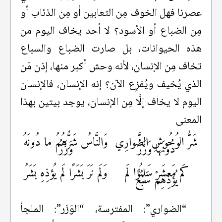
عصرنا فهل الخوف مِن الثعابين أو مِن الذئاب أو
مِن الضباع أو الأسود؟ لا أحد يخاف اليوم من
هذه الحيوانات، بل صارت الضباع والسباع
تخاف مِن الإنسان، لأنه وحش أكبر منها، إذن مَن
الذي يُخيف ويُفزِع الآن؟ إنه الإنسان، فالإنسان
اليوم لا يخاف إلَّا مِن الإنسان، يوجد بيتين بهذا
المعنى
شَرُّ الوُحُوشِ الضَّوارِي
وَالنَّاسُ شَرُّهُمُ ما دُونَهُ
دُونَها وَزَرُ
وَزَرُ
كَم مَعشَرٍ سَلِمُوا لَم
وَلَم نَرَ بَشَرًا لَم يُؤذِهِ بَشَرُ
يُؤذِهِمْ سَبُعٌ
“الضواري”: المفترسة، “الوَزَر”: الملجأ