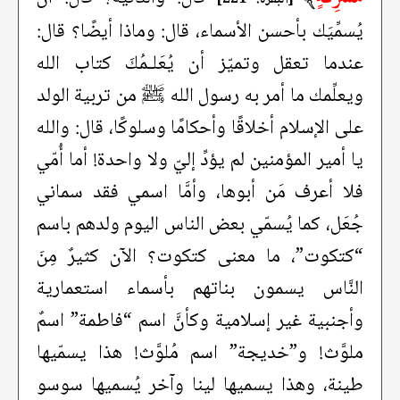
يُسمِّيَك بأحسن الأسماء، قال: وماذا أيضًا؟ قال:
عندما تعقل وتميّز أن يُعَلـمُكَ كتاب الله
ويعلِّمك ما أمر به رسول الله ﷺ من تربية الولد
على الإسلام أخلاقًا وأحكامًا وسلوكًا، قال: والله
يا أمير المؤمنين لم يؤدِّ إليّ ولا واحدة! أما أُمّي
فلا أعرف مَن أبوها، وأمَّا اسمي فقد سماني
جُعَل، كما يُسمّي بعض الناس اليوم ولدهم باسم
“كتكوت”، ما معنى كتكوت؟ الآن كثيرٌ مِنَ
النَّاس يسمون بناتهم بأسماء استعمارية
وأجنبية غير إسلامية وكأنَّ اسم “فاطمة” اسمٌ
ملوَّث! و”خديجة” اسم مُلوَّث! هذا يسمّيها
طينة، وهذا يسميها لينا وآخر يُسميها سوسو