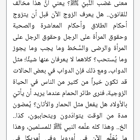
معنى غضب النَّبيِّ ﷺ؟ يعني أنَّ هذا مخالف
للقانون.. هل يعرف الزوج الآن قبل أن يتزوج
أحكام الطلاق وأحكام المعاشرة والصحبة
وحقوق المرأة على الرجل وحقوق الرجل على
المرأة والرضى والسَّخط وما يجب وما يجوز
وما يُستحب؟ كلاهما لا يعرفان عنها شيئًا؛ مثل
الدواب، ومع ذلك فإن الدواب في بعض الحالات
قد تكون خيراً من كثير من الناس في الحياة
الزوجية، فنرى طائر الحمام عندما يريد أن يأتيَ
بالأولاد هل يفعل مثل الحمار والأتان؟ يُمضون
مدة من الوقت يتوادَدون ويتحاببون، كذا..
الخ.. وهذا كله علّمه النبي ﷺ للمسلمين، وهذا
ما يُعَلَّم الآن في أوروبا وفي أمريكا في