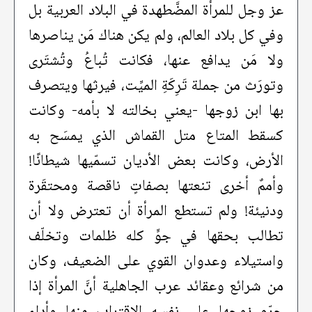
عز وجل للمرأة المضَّطهدة في البلاد العربية بل
وفي كل بلاد العالم، ولم يكن هناك مَن يناصرها
ولا مَن يدافع عنها، فكانت تُباعُ وتُشتَرى
وتورَث من جملة تَرِكَةِ الميِّت، فيرثها ويتصرف
بها ابن زوجها -يعني بخالته لا بأمه- وكانت
كسقط المتاع متل القماش الذي يمسَح به
الأرض، وكانت بعض الأديان تسمّيها شيطانًا!
وأممٌ أخرى تنعتها بصفاتٍ ناقصة ومحتقَرة
ودنيئة! ولم تستطع المرأة أن تعترض ولا أن
تطالب بحقها في جوٍّ كله ظلمات وتخلّف
واستيلاء وعدوان القوي على الضعيف، وكان
من شرائع وعقائد عرب الجاهلية أنَّ المرأة إذا
حرّم زوجها على نفسه الاقتراب منها وأداء