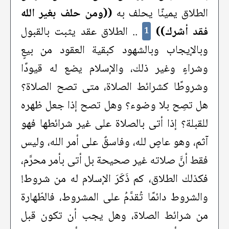
الطلاق يمينًا يحلف به
((ومن حلف بغير الله
فقد أشرك))
.. الطلاق عقد يثبت بالقبول
1
وبالإيجاب وبالشهود كبقية العقود من بيعٍ
وشراءٍ وغير ذلك، والإسلام يضع له قيودًا
وشروطًا كشرائط الصلاة، متى تصح الصلاة؟
هل تصِح بلا وضوء؟ وهل تصح إذا جعل ظهره
للقبلة؟ إذا أتى بالصلاة على غير شرائطها فهو
آثم، وهو عاصٍ لله، وفاسقٌ على أمر الله، وليس
فقط أنَّ صلاته غير صحيحة بل أتى بأمر محرَّم،
فكذلك الطلاق، كم ذَكَرَ الإسلام له من شروط!
والشروط دائمًا تُقدَّمُ على المشروط، فالطّهارة
من شرائط الصلاة، وهل يجب أن تكون قبل