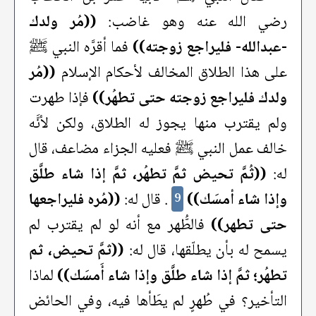
رضي الله عنه وهو غاضب:
((مُر ولدك
-عبدالله- فليراجع زوجته))
فما أقرَّه النبي ﷺ
على هذا الطلاق المخالف لأحكام الإسلام
((مُر
ولدك فليراجع زوجته حتى تطهُر))
فإذا طهرت
ولم يقترب منها يجوز له الطلاق، ولكن لأنَّه
خالف عمل النبي ﷺ فعليه الجزاء مضاعف، قال
له:
((ثُمَّ تحيض ثمَّ تطهُر، ثمَّ إذا شاء طلَّق
وإذا شاء أمسَك))
. قال له:
((مُره فليراجعها
9
حتى تطهر))
فالطُّهر مع أنه لو لم يقترب لم
يسمح له بأن يطلّقها، قال له:
((ثمَّ تحيض، ثم
تطهُر؛ ثمَّ إذا شاء طلَّق وإذا شاء أَمسَك))
لماذا
التأخير؟ في طُهرٍ لم يطَأها فيه، وفي الحائض