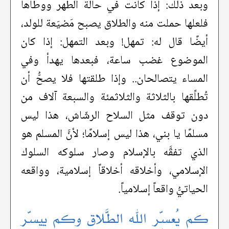
وبعد ذلك: إذا كانت في حالة الطهر ووطأها
فلعلها حملت منه والطلاق يصبح مَضيَعة للولد،
أيضًا قال له: تمهل! وبعد التمهل: إذا كان
الموضوع غضب ساعة، فبعدها يهدأ وفي
المساء يتصالحان.. وإذا طلقتها فلا يصحُّ أن
تُطلِّقها بالثلاثة والثلاثمئة والسبعة آلاف من
دون توقف مثل السلاح الرشّاش، هذا ليس
مسلمًا يا بني، هذا ليس إسلامًا؛ لأنَّ المسلم هو
الذي تفقَّه بالإسلام وصار سلوكه السلوك
الإسلامي، وأخلاقه أخلاقاً إسلامية، وواقعه
الحياتيُّ واقعاً إسلامياً.
كم يُعسِّر الله الطَّلاق وكم ييسّر