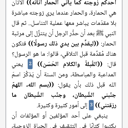
أحدكم زوجته كما يأتي الحمار أتانَه))
الأتان
هي الحمارة، والحمار عندما يرى زوجته مباشرة
بلا مقدّمات يباشر معها عملية التناسل.. ثم قال
النبي ﷺ بعد أن حذَّر الرجل أن يتنزَّل إلى مرتبة
الحمار:
((ليقدِّم بين يدي ذلك رسولًا))
فتكون
هناك مُقدَّمة قبل التلاقي، قالوا: ما هو الرسول؟
قال:
((القُبلةُ والكلام الحَسَن))
يعني
2
المداعبة والمباسطة، ومن السنة أن يَذكُرَ اسمَ
الله قبل ذلك بأن يقول:
((بسم الله، اللهمّ
جنّبني الشّيطان، وجنّب الشّيطان ما
رزقتني))
إلى أمور كثيرة وكثيرة.
3
ينبغي على أحد المؤلفين أو المؤلفات أن
يكتبوا كتابًا في التثقيف في الحياة الزوجية،