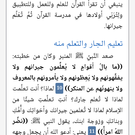
ينبغي أن تقرأ القرآن للعلم وللعمل وللتطبيق
ولِتُرَبّي أولادها في مدرسة القرآن ثُمَّ تُعَلِّم
جيرانها.
تعليم الجار والتعلم منه
صعد النَّبيِّ ﷺ المنبر وكان من خطبته:
((ما بالُ أقوامٍ لا يُعلِّمون جيرانهم ولا
يفقِّهونهم ولا يَعِظونهم ولا يأمرونهم بالمعروف
ولا ينهونَهم عن المنكر))
لماذا؟ أنت تعلَّمت
10
لماذا لا تُعلم جارك؟ أنتِ تعلَّمتِ شيئًا من
الإسلام لماذا لا تُعلمين جيرانك وأخواتِك وأُمَّكِ
وبناتكِ وزوجة ابنك، يقول النبي ﷺ:
((نضَّر
اللهُ امرأً))
يعني: أدعو الله أن يجعل وجهه
11