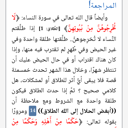
المراجعة!
﴿
لَا
وأيضاً قال الله تعالى في سورة النساء:
تُخْرِجُوهُنَّ مِنْ بُيُوتِهِنَّ
﴾
إذا طلَّقتم
[الطَّلاق: 1]
النِّساء لا تُخرِجوهنَّ.. طلَّقتها طلقة واحدة وفي
غير الحيض وفي طُهرٍ لم تقترب فيه منها، وإذا
كان هناك اقتراب أو في حال الحيض عليك أن
تنتظر شهرًا، وخلال هذا الشهر تحدث خمسمئة
قصة فلا يبقى أيُّ أثر للطلاق أو لمشكلات، هل
كلامي صحيح ؟ ثمَّ إذا حدث الطلاق فيكون
طلقة واحدة مع الشروط ومع ملاحظة أن
((أبغض الحلال إلى الله الطلاق))
ومرورًا
14
﴿
حَكَمًا مِنْ أَهْلِهِ وَحَكَمًا مِنْ
بقوله تعالى: