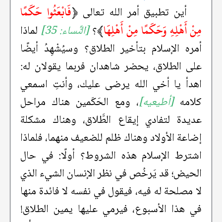
﴿
فَابْعَثُوا حَكَمًا
أين تطبيق أمر الله تعالى
مِنْ أَهْلِهِ وَحَكَمًا مِنْ أَهْلِهَا
﴾
؟
[النِّساء: 35]
لماذا
أمره الإسلام بتأخير الطلاق؟ وسيُشْهِدُ أيضًا
على الطلاق، يحضر شاهدان فربما يقولان له:
اهدأ يا أخي الله يرضى عليك، وأنتِ اسمعي
كلامه
[أطيعيه]
، ومع الحَكَمين هناك مراحل
عديدة لتفادي إيقاع الطَّلاق، وهناك مشكلة
إضاعة الأولاد وهناك ظلم للضعيف منهما، فلماذا
اشترط الإسلام هذه الشروط؟ أولًا: في حال
الحيض؛ قد يَرخُص في نظر الإنسان الشيء الذي
لا مصلحة له فيه، فيقول في نفسه لا فائدة منها
في هذا الأسبوع، فيرمي عليها يمين الطلاق!