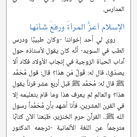
المدارس.
الإسلام أعزَّ المرأةَ ورفعَ شأنها
روى لي أحد إخواننا -وكان طبيبًا ودرس
الطب في السويد- أنَّه كان يقول لأستاذه حول
آداب الحياة الزوجية في إنجاب الأولاد فكاد ألا
يصدّق!، قال له: قَولُ مَن هذا؟ قال: قول مُحَمَّد
ﷺ قال له: مُحَمَّد ﷺ قبل أربع عشر قرناً يقول
هذا؟ والعالم لم يعرف هذا وما قام بتعليمه إلا
في القرن العشرين، فأنا أشهد بأن مُحَمَّداً رسول
الله ﷺ.. القرآن حرم الخنزير، طَبَعنا الآن كتابًا
مترجماً عن اللغة الألمانية -ترجمه الدكتور