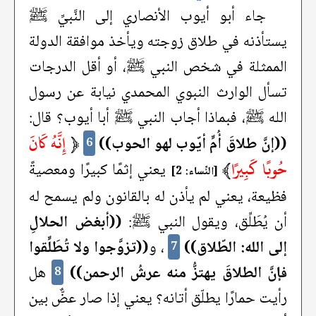
جاء أبو أيوب الأنصاري إلى النَّبيِّ ﷺ
يستأذنه في طلاق زوجته ويأخذ موافقة الدولة
الممثلة في شخص النبي ﷺ، أو أقل الدرجات
تسأل الوارث النبوي المحمدي نيابة عن رسول
الله ﷺ، فبماذا أجاب النبي ﷺ أبا أيوب؟ قال:
﴿
إِنَّهُ كَانَ
((إنَّ طلاقَ أُمِّ أيّوب لهو الحوب))
6
حُوبًا كَبِيرًا
﴾
يعني إثمًا كبيرًا ومعصيةً
[النِّساء: 2]
فظيعة، يعني لم يأذن له بالقانون ولم يسمح له
أن يُطَلِّق، ويقول النبي ﷺ:
((أبغض الحلالِ
إلى الله: الطّلاق))
، و
((تزوَّجوا ولا تُطَلِّقوا
7
فإنَّ الطلاقَ يهتزُّ منه عرشُ الرحمن))
هل
8
رأيت حمارًا يطلّق أتانه؟ يعني إذا صار عضٌّ بين