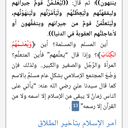
ينتهون))
؛ ثم قال:
((لَيُعَلـمُنَّ قومٌ جيرانهم
وليفقهُنَّهم ولَيَعِظُنَّهُم ولَيَأمُرُنَّهم ولَيَنهَوُنَّهم،
ولَيَتَعلَّمَنَّ قومٌ من جيرانهم ويتفقَّهون أو
لأعاجلنَّهم العقوبةَ في الدنيا))
.
﴿
وَيُعَلـمُهُمُ
أين المسلم والمسلمة؟ أين
الكِتَابَ
﴾
؟ وإذا قال “يعلِّمهم” فأين المتعلِّم؟
المرأة والرَّجُل والصغير والكبير.. ولذلك فإن
وَضْعَ المجتمع الإسلامي بشكلٍ عام مسلمٌ بالاسم
كما قال سيدنا عليّ رضي الله عنه: “يأتي على
الناس زمانٌ لا يبقى من الإسلام إلا اسمه ولا من
القرآن إلا رسمه”
.
13
أمر الإسلام بتأخير الطلاق