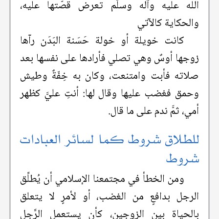
الله عليه وآله وسلَّم تعرض قصّتها عليه،
والحكاية كالآتي
كانت خويلة أو خولة حَسَنة البَدَن رآها
زوجها أوسٌ وهي تصلي فأرادها على نفسها بعد
صلاته فأبت وامتنعت، وكان به خِفّةٌ وطيش
وحمق فغضب عليها وقال لها: أنتِ عليَّ كظهر
أمي، ثمَّ ندم على ما قال.
للطلاق شروط كما لسائر العبادات
شروط
ومن الخطأ في مجتمعنا الإسلامي أن يُطلِّق
الرجل بدافعٍ من الغضب، أو لأمرٍ لا يتعلق
بالحياة بين الزوجين، كأن يستعمل الرَّجل