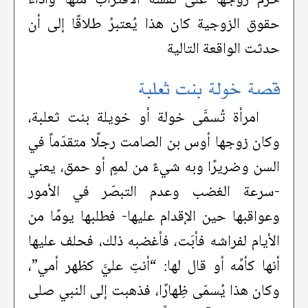
حقوق الزوجية كان هذا يُعتبرُ طلاقًا إلى أن
حدثت الواقعة التالية
قصة خولة بنت ثعلبة
امرأة تُسمَّى خولة أو خويلة بنت ثعلبة،
وكان زوجها أوس بن الصامت رجلًا متقدّماً في
السن وضريرًا وبه شيءٌ من لممٍ أو حمق، يعني
-سرعة الغضب وعدم التبصّر في الأمور
وعواقبها حين الإقدام عليها- فطلبها يومًا من
الأيام لفراشه فأبَت، فأغضبه ذلك، فحلف عليها
أنها كأمِّه أو قال لها: “أنتِ عليَّ كظهر أمي”،
وكان هذا يُسمّى ظِهارًا، فذهبت إلى النبي صلى