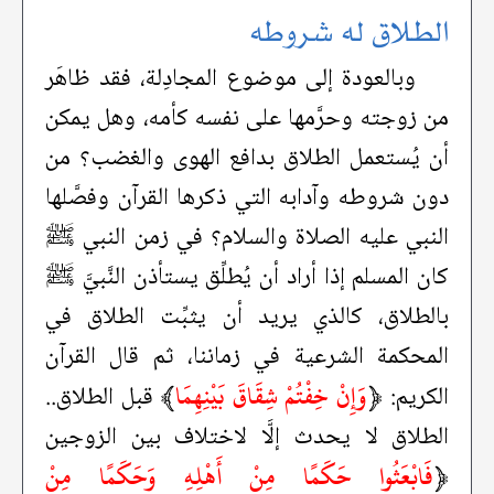
الطلاق له شروطه
وبالعودة إلى موضوع المجادِلة، فقد ظاهَر
من زوجته وحرَّمها على نفسه كأمه، وهل يمكن
أن يُستعمل الطلاق بدافع الهوى والغضب؟ من
دون شروطه وآدابه التي ذكرها القرآن وفصَّلها
النبي عليه الصلاة والسلام؟ في زمن النبي ﷺ
كان المسلم إذا أراد أن يُطلِّق يستأذن النَّبيَّ ﷺ
بالطلاق، كالذي يريد أن يثبِّت الطلاق في
المحكمة الشرعية في زماننا، ثم قال القرآن
﴿
وَإِنْ خِفْتُمْ شِقَاقَ بَيْنِهِمَا
﴾
الكريم:
قبل الطلاق..
الطلاق لا يحدث إلَّا لاختلاف بين الزوجين
﴿
فَابْعَثُوا حَكَمًا مِنْ أَهْلِهِ وَحَكَمًا مِنْ