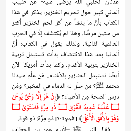
عدنان الحلبي الله يرضى عليه- عن طبيب
ألماني كبير حول تحريم الخنزير، يذكر في هذا
الكتاب بأنَّ ما ينشأ عن أكل لحم الخنزير أكثر
من ستين مرضًا، وهذا لم يُكتشَف إلَّا في الحرب
العالمية الثَّانية، ولذلك يقول في الكتاب: أنَّ
ألمانيا بعد هذا الاكتشاف بدأت تستبدل تربية
الخنازير بتربية الأغنام، وكما بدأت أمريكا الآن
أيضًا تستبدل الخنازير بالأغنام.. مَن علَّم سيدنا
محمد ﷺ؟ من حلّل له الدماء في المخبر؟ ومَن
﴿
إِنْ هُوَ إِلَّا وَحْيٌ يُوحَىٰ
درس الصحة مِن الأطباء؟
۝ عَلَّمَهُ شَدِيدُ الْقُوَىٰ ۝ ذُو مِرَّةٍ فَاسْتَوَىٰ ۝
وَهُوَ بِالْأُفُقِ الْأَعْلَىٰ
﴾
ذو مِرَّة: ذو قوة.
[النَّجم: 4-7]
فقال النبي ﷺ –لأبيه عمر بن الخطاب