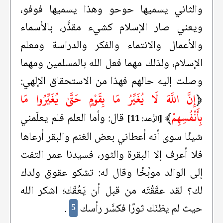
والثاني يسميها حوحو وهذا يسميها فوفو،
ويعني صار الإسلام كشيء مقذَّر، بالأسماء
والأعمال والانتماء والفكر والدراسة ومعلم
الإسلام، ولذلك مهما فعل الله بالمسلمين ومهما
وصلت إليه حالهم فهذا من الاستحقاق الإلهي:
﴿
إِنَّ اللَّهَ لَا يُغَيِّرُ مَا بِقَوْمٍ حَتَّىٰ يُغَيِّرُوا مَا
بِأَنْفُسِهِمْ
﴾
قال: وأما العلم فلم يعلّمني
[الرَّعد: 11]
شيئًا سوى أنه أعطاني بعض الغنم والبقر أرعاها
فلا أعرف إلا البقرة والثور، فسيدنا عمر التفت
إلى الوالد موبِّخًا وقال له: تشكو عقوق ولدك
لك؟ لقد عقَقْتَه من قبل أن يَعُقّك؛ اشكر الله
حيث لم يظنّك ثورًا فكسَّر رأسك
.
5