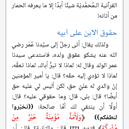
القرآنية الـمُحمَّديّة شيئًا أبدًا إلا ما يعرفه الحمار
من أتانه!
حقوق الابن على أبيه
ولذلك يقال: أتى رجلٌ إلى سيِّدنا عُمَر رضي
الله عنه يشكو عقوق ولده، فاستدعى سيدنا
عمر الولد وقال له: لماذا لا تبرُّ أباك، لماذا تعقَّه،
لماذا لا تؤدي إليه حقّه؟ قال: يا أمير المؤمنين
إنّ والدي له عليَّ حق، لكن أليس لي عليه حق
أيضًا؟ قال: بلى، قال: وما حقوقي عليه؟ قال:
أولًا أن ينتقي لك أمًّا صالحة:
((تخيّروا
﴿
وَلَأَمَةٌ مُؤْمِنَةٌ خَيْرٌ مِنْ
لنطفكم))
مُشْرِكَةٍ
﴾
قال: والثانية؟ قال: أن
[البقرة: 221]