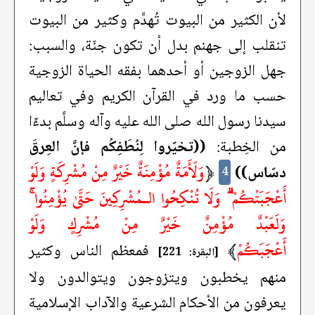
لأن الكثير من البيوت تُهدَّم وكثير من البيوت
تنقلب إلى جهنم بدل أن تكون جنّة، والسبب:
جهل الزوجين أو أحدهما بفقه الحياة الزوجية
حسب ما ورد في القرآن الكريم وفي تعاليم
سيدنا رسول الله صلى الله عليه وآله وسلَّم بدءًا
من الخِطبة:
((تخيّروا لِنُطَفِكُم فإنَّ العِرقَ
﴿
وَلَأَمَةٌ مُؤْمِنَةٌ خَيْرٌ مِنْ مُشْرِكَةٍ وَلَوْ
دسّاس))
4
أَعْجَبَتْكُمْ ۗ وَلَا تُنْكِحُوا الـمُشْرِكِينَ حَتَّىٰ يُؤْمِنُوا ۚ
وَلَعَبْدٌ مُؤْمِنٌ خَيْرٌ مِنْ مُشْرِكٍ وَلَوْ
أَعْجَبَكُمْ
﴾
فمعظم الناس وكثير
[البقرة: 221]
منهم يخطبون ويتزوجون ويتوالدون ولا
يعرفون من الأحكام الشرعية والآداب الإسلامية