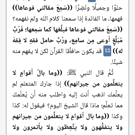
حلوًا وجميلًا ونَضِرًا
((سَمِعَ مقالتي فوعاها))
فهمها، ما الفائدة إذا سمعنا كلام الله ولم نفهمه؟
((سَمِعَ مقالتي فوعاها فبلَّغها كما سَمِعها؛ فَرُبَّ
مُبَلَّغٍ أوعى مِن سامِع، ورُبَّ حامل فقهٍ لا فِقهَ
له))
قد يكون حافظًا القرآن لكن لا يفهم منه
12
شيئًا.
ثُمَّ قال النبي ﷺ:
((وما بالُ أقوامٍ لا
يتعلَّمون من جيرانهم))
إذا جارك المتعلم لم
يعلِّمك اذهب أنت إليه واطلب منه أن يُعلّمكَ
مما تعلَّم؛ ماذا قال الشيخ اليوم؟ فيقول له: كذا
وكذا
((وما بال أقوامٍ لا يتعلَّمون من جيرانهم
ولا يتفقَّهون ولا يتَّعِظون ولا يأتمرون ولا