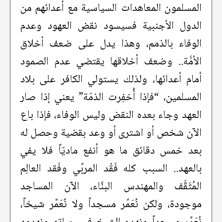
المسلمون المعاهدات السياسية مع أعدائهم من
الدول الأجنبية فسيسود نقض العهود وعدم
الوفاء بالذمم، وهذا يدل على ضعف أخلاق
الأمَّة.. وضعف أخلاقها يقتضي عدم الصمود
أمام أعدائها، ولذلك يستولي الكافر على بلاد
المسلمين، “فإذا أُخفِرت الذمّة” يعني إذا صار
العهد وجاء بعده النقض وليس الوفاء، فإذا باع
الآن شخص أو اشترى أو وعد بقضية وحصل له
بعد خمس دقائق ما هو أنفع ماديّاً فلا يفي
بالعهد.. السبب كله فَقْد المربِّي وفَقد العالِم
المُثَقَّف والمهندس البنَّاء، الآن المساجد
موجودة، ولكن نُعَمِّر مسجداً ولا نُعَمِّر شيخاً،