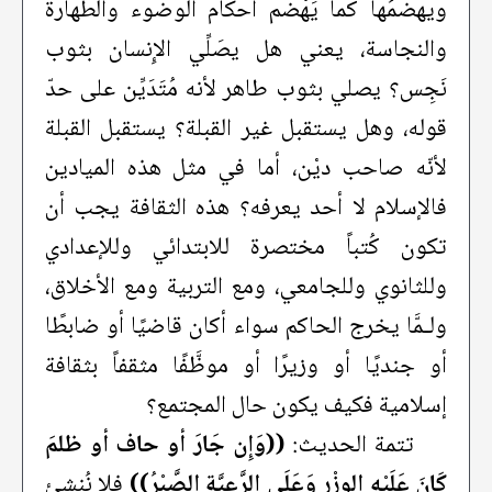
ويهضمُها كما يَهْضم أحكام الوضوء والطهارة
والنجاسة، يعني هل يصَلِّي الإِنسان بثوب
نَجِس؟ يصلي بثوب طاهر لأنه مُتَدَيِّن على حدّ
قوله، وهل يستقبل غير القبلة؟ يستقبل القبلة
لأنّه صاحب ديْن، أما في مثل هذه الميادين
فالإسلام لا أحد يعرفه؟ هذه الثقافة يجب أن
تكون كُتباً مختصرة للابتدائي وللإعدادي
وللثانوي وللجامعي، ومع التربية ومع الأخلاق،
ولـمَّا يخرج الحاكم سواء أكان قاضيًا أو ضابطًا
أو جنديًا أو وزيرًا أو موظَّفًا مثقفاً بثقافة
إسلامية فكيف يكون حال المجتمع؟
تتمة الحديث:
((وَإِن جَارَ أو حاف أو ظلمَ
كَانَ عَلَيْهِ الوزْر وَعَلَى الرَّعِيَّةِ الصَّبْرُ))
فلا نُنشِئ