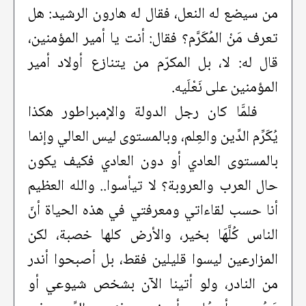
من سيضع له النعل، فقال له هارون الرشيد: هل
تعرف مَنْ المُكَرَّم؟ فقال: أنت يا أمير المؤمنين،
قال له: لا، بل المكرّم من يتنازع أولاد أمير
المؤمنين على نَعْلَيه.
فلمَّا كان رجل الدولة والإمبراطور هكذا
يُكَرِّم الدِّين والعِلم، وبالمستوى ليس العالي وإنما
بالمستوى العادي أو دون العادي فكيف يكون
حال العرب والعروبة؟ لا تيأسوا.. والله العظيم
أنا حسب لقاءاتي ومعرفتي في هذه الحياة أنّ
الناس كُلَّهَا بخير، والأرض كلها خصبة، لكن
المزارعين ليسوا قليلين فقط، بل أصبحوا أندر
من النادر، ولو أتينا الآن بشخص شيوعي أو