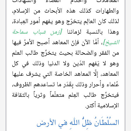
المعاملات وأحكام القُضاء والشهادات
والطهارات كذلك هذه الأبحاث من الإسلام،
لذلك كان العالِم يتخرّج وهو يفهم أمور العِبادة،
وهذا بالنسبة لزماننا
[زمن شباب سماحة
الشيخ]
، أمَّا الآن فإنّ المعاهد أصبح الأمرُ فيها
من الفقر والضحالة بحيث يتخرَّج طالب العلم
وهو لا يَفهم الدّين ولا الدنيا وذلك في كل
المعاهد، إلَّا المعاهد الخاصة التي يشرف عليها
عُلماء وأحرار وذلك بِقَدَر ما تساعدهم الظروف،
فيتخرَّج طالب العِلم متعلّماً وثرياً بالثقافة
الإسلامية أكثر.
السُلْطَانُ ظِلُّ اللهِ في الأرض