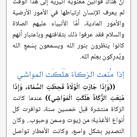
أنَّ هناك قوانين معنوية أثيريّة إلى هذا الوقت
لم يعرف الإنسان ارتباطها في الأمور الأرضية
والأمور المادية، أمَّا الأنبياء عليهم الصلاة
والسلام فقد عرفوا ذلك بثقافتهم وباعتبار أنهم
كانوا ينظرون بنور الله ويسمعون بِسَمعِ الله
ويُدرِكون بعِلم الله.
إذا مُنِعت الزكاة هَلَكَت المواشي
((وَإِذَا جَارَتِ الْوُلَاةُ قَحِطَتِ السَّمَاءُ، وَإِذَا
مُنِعَتِ الزَّكَاةُ هَلَكَتِ الْمَوَاشِي))
عندما كانت
الزكاة منتشرة قبل خمسين سنة، توافرت كل
أنواع الأغذية؛ من زيوت وسمن وحبوب.. وكان
التصدير بشكل واسع، وكانت الأمطار تواصل