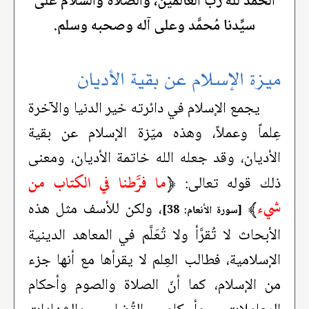
الحمد لله ربِّ العالمين، والصلاة والسَّلام على
سيِّدنا مُحمَّد وعلى آله وصحبه وسلم.
ميزة الإسلام عن بقية الأديان
يجمع الإسلام في دائرته خير الدنيا والآخرة
عِلماً وعملاً، وهذه ميّزة الإسلام عن بقية
الأديان، وقد جعله الله خاتمة الأديان، ومعنى
﴿
ما فرَّطنا في الكتاب من
ذلك قوله تعالى:
شيء
﴾
، ولكن للأسف مثل هذه
[سورة الأنعام: 38]
الأبحاث لا تُقرَّأ ولا تُعَلَّم في المعاهد الدينية
الإسلامية، فطالب العِلم لا يقرأها مع أنها جزء
من الإسلام، كما أنّ الصلاة والصوم وأحكام