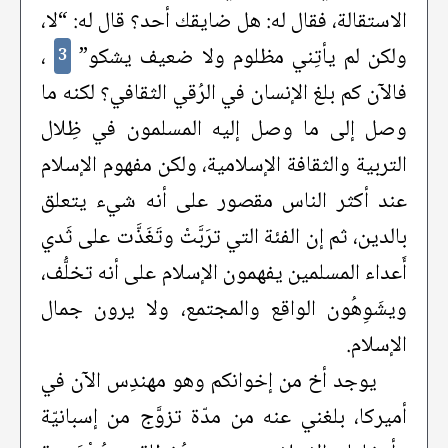
الاستقالة، فقال له: هل ضايقك أحد؟ قال له: “لا،
ولكن لم يأتِني مظلوم ولا ضعيف يشكو”
،
3
فالآن كم بلغ الإنسان في الرُقي الثقافي؟ لكنه ما
وصل إلى ما وصل إليه المسلمون في ظِلال
التربية والثقافة الإسلامية، ولكن مفهوم الإسلام
عند أكثر الناس مقصور على أنه شيء يتعلق
بالدين، ثم إن الفئة التي ترَبَّتْ وتَغَذَّت على ثَدي
أَعداء المسلمين يفهمون الإسلام على أنه تخلُّف،
ويشَوِهُون الواقع والمجتمع، ولا يرون جمال
الإسلام.
يوجد أخ من إخوانكم وهو مهندِس الآن في
أميركا، بلغني عنه من مدّة تزوَّج من إسبانيّة