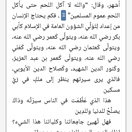
أشهر، وقال: “والله لا آكل اللحم حتى يأكل
اللحم عموم المسلمين”
، فكم يحتاج الإنسان
2
من إعداد لِتَوَلِّي الشؤون العامة في الإسلام كأبي
بكر رضي الله عنه، ويتولَّى كَعمر رضي الله عنه،
ويتولَّى كَعثمان رضي الله عنه، ويتولَّى كَعَلي
رضي الله عنه، ويتولّى كَعمر بن عبد العزيز،
وكَنور الدين الشهيد، وكَصلاح الدين الأيوبي،
فالذي يرى سيرتهم ينظر إلى ملكٍ في زيِّ
مسكين
هذا الذي عَظُمَت في الناس سيرَتُه وذاكَ
يصلُحُ للدنيا وللدِين
فهل تُهيئ جامِعاتنا وكلياتنا هذا الشيء؟