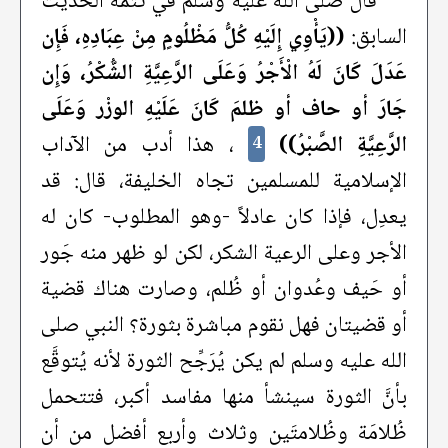
قال صلى الله عليه وسلم في تتمة الحديث
السابق:
((يَأْوِي إِلَيْهِ كُلُّ مَظْلُومٍ مِنْ عِبَادِهِ، فَإِن
عَدَلَ كَانَ لَهُ الْأَجْرُ وَعَلَى الرَّعِيَّةِ الشُّكْرُ، وَإِن
جَارَ أو حاف أو ظلمَ كَانَ عَلَيْهِ الوزْر وَعَلَى
الرَّعِيَّةِ الصَّبْرُ))
، هذا أدب من الآداب
4
الإسلامية للمسلمين تجاه الخليفة، قال: قد
يعدِل، فإذا كان عادلاً -وهو المطلوب- كان له
الأجر وعلى الرعية الشكر، لكن لو ظهر منه جَور
أو حَيف وعُدوان أو ظُلم، وصارت هناك قضية
أو قضيتان فهل نقوم مباشرة بثورة؟ النبي صلى
الله عليه وسلم لم يكن يُرَجِّح الثورة لأنه يُتوقَّع
بأنَّ الثورة سينشأ منها مفاسد أكبر، فتتحمل
ظُلامَة وظُلامتَين وثلاث وأربع أفضل من أن