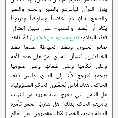
مكة كما هو معلوم كم كان يتحمَّل؟ وكيف كان
ينزل القرآن فيأمرهم بالصبر والحلم والعفو
والصفح، فالإسلام أخلاقياً وسلوكياً وتربوياً
يكاد أن يُفقد، والسبب– على سبيل المثال-
تُفقَد البقلاوة
[نوع مشهور من الحلوى]
لـمَّا نَفْقِد
صانع الحلوى، ونفقد الخياطة عندما نفقد
الخياطين.. فنسأل الله أن يمنّ على هذه الأمة
وعلى حُكَّامها وعلى عُلمائها وعلى عمومها
برحمةٍ فنرجع كلُّنا إلى الدِين، وليس فقط
الحاكم.. هناك أُناس يُحمِّلون الحاكم المسؤولية،
هل الناس التي تخرج شبه عارية من الثياب
يأمرهم الحاكم بذلك؟ هل شاربُ الخمر تأمره
الدولة بشرب الخمر؟ فكلنا مقصرون.. هل العالِم