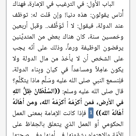
الباب الأول: في الترغيب في الإمارة، فهناك
أُناس يقولون: هذه دنيا! وإن قلت له: توظف
عند الدولة، فيقول: لا أ تَوَظَّف.. وقبل أربعين
وخمسين سنة، كان هناك بعض من المتديِّنين
يرفضون الوظيفة ورعاً، وذلك على أنّه يجب
على الشخص أن لا يأخذ من مال الدولة ولا
يكون عامِلاً ومساعداً في كيان وبِناء الدولة،
فلِنسمع النبي صلى الله عليه وسَلَّم ماذا يتكَلَّم؟
قال صلى الله عليه وسلم:
((السُلْطَانُ ظِلُّ اللهِ
في الأرض، فمن أكرَمَهُ أكرَمَهُ الله، ومن أهَانَهُ
أهَانَهُ الله))
فإذا كانت الإمامة بمعنى العمل
1
الحكومي أو العمل الذي يتعلق بالحِفاظ على
الأمّة والاهتمام بشؤونها في أمنِها وفي صحتها