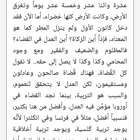
عشرة واثنا عشر وخمسة عشر يوماً وتغرق
الأرض، وكانت الأرض كلها خضراء، أما الآن فقد
دخل كانون الأول ولم ينزل المطر كما هو
المعتاد، فإذاً أين الزكاة؟ أين العدل في القضاء؟
فالمظلوم والضعيف والفقير ومع وجود
المحامي وكذا وكذا لا يصل إلى حقه.. لا نقول
كل القُضاة، فهناك قُضاة صالحون وعادلون
ومستقيمون، لكن العدل لا يتحقق للعموم،
والسبب هو التربية، بينما نجد القضاء في
أوروبا مؤمَّن فيه العدل، وأفضل من هنا بكثير،
فنسبياً أفضل، مثلاً في فرنسا وفي انكلترا لأنَّه
يوجد تربية كَنَسية، ويوجد تربية أخلاقية