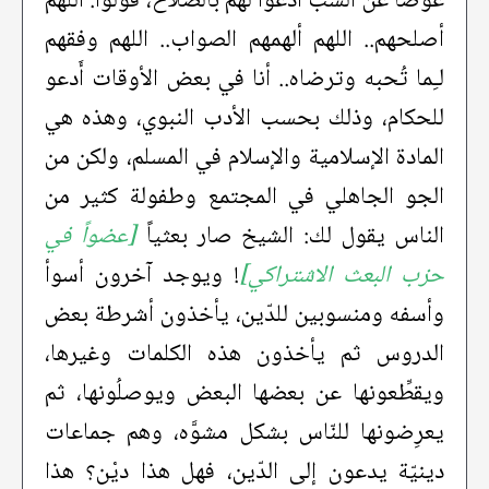
عوضاً عن السبّ اُدعوا لهم بالصلاح، قولوا: اللهم
أصلحهم.. اللهم ألهمهم الصواب.. اللهم وفقهم
لـِما تُحبه وترضاه.. أنا في بعض الأوقات أَدعو
للحكام، وذلك بحسب الأدب النبوي، وهذه هي
المادة الإسلامية والإسلام في المسلم، ولكن من
الجو الجاهلي في المجتمع وطفولة كثير من
الناس يقول لك: الشيخ صار بعثياً
[عضواً في
حزب البعث الاشتراكي]
! ويوجد آخرون أسوأ
وأسفه ومنسوبين للدّين، يأخذون أشرطة بعض
الدروس ثم يأخذون هذه الكلمات وغيرها،
ويقطِّعونها عن بعضها البعض ويوصلُونها، ثم
يعرِضونها للنّاس بشكل مشوَّه، وهم جماعات
دينيّة يدعون إلى الدّين، فهل هذا ديْن؟ هذا