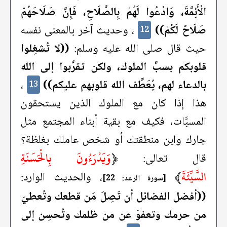
الْأَئِمَّةَ، وَادْعُوا لَهُمْ بِالصَّلَاحِ، فَإِنَّ صَلَاحَهُمْ
صَلَاحٌ لَكُمْ))
، وحديث آخر بالمعنى نفسه
12
حيث قال صلى الله عليه وسلم:
((لا تُشغِلوا
قلوبكم بسبِّ الملوك، ولكن تقرَّبوا إلى الله
بالدعاء لهم، يُعَطِّف الله قلوبهم عليكم))
،
13
هذا إذا كان مع الملوك الذين يستحقون
المسبَّات، فكيف مع بقية أبناء المجتمع مثل
جارك وابن منطقتك أو شخص عاملك بغلظة؟
﴿
وَيَدْرَءُونَ بِالْحَسَنَةِ
قال تعالى:
السَّيِّئَةَ
﴾
، والحديث الوارد:
[سورة الرعد: 22]
((أفضل الفضائل أن تَصِلَ مَن قطعك وتُعطيَ
من حرمك وتعفوَ عن من ظلمك وتُحسِن إلى