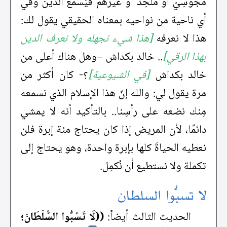
مَجُوسِيّ أو مُلحِد أو غيرهم فيَسمع الدِّين وفي
أي ناحية من نواحيه بمعناه الحقيقي يقول لك:
هذا لا نعرفه
[هذا شيء نجهله ولا نعرف الدين
بهذا الرقي]
.. خالد بكداش –وهل هناك أعلى من
خالد بكداش
[في الشيوعية]
؟- كان أكثر من
مرة يقول لي: والله إنّ هذا الإسلام الذي نسمعه
مِنك نضعه على رأسِنا.. بالتأكيد أنه لا يمشي
دائمًا، لأن المريض إذا كان يحتاج مئة إبرة فلن
نعطيه الحياةَ كلها بإبرة واحدة، وهو يحتاج إلى
تكملة ولا نستطيع أن نُكمِل.
لا تسبُّوا السلطان
الحديث الثالث أيضاً:
((لَا تَسُبُّوا السُّلْطَانَ؛