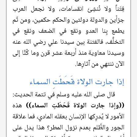
فِتَناً ولا نُنشِئ انقسامات، ولا نجعل العرب
جزأين والدولة دولتين والحكم حكمين، ومن ثَم
يطمع بِنا العدو ونقع في الضعف ونقع في
التخلُّف، فالفتنة بين سيدنا علي رضي الله عنه
وسيدنا معاوية منذ أربعة عشر قرن وما كُنَّا إلى
الآن ننتهي من آثارِها.
إذا جارت الولاة قَحَطَتِ السماء
قال صلى الله عليه وسلم في تتمة الحديث:
((وإذا جارت الولاة قَحَطَتِ السماء))
هذه
الأمور لا يُدرِكها الإنسان بعقله المادي، فما علاقة
الجور والظُلم بعدم نزول المطر؟ هذا يدل على