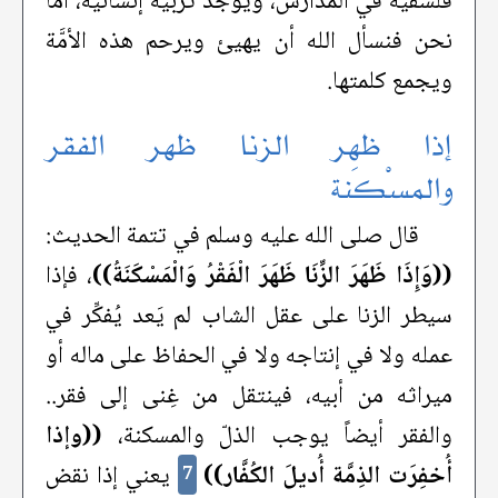
فلسفية في المدارس، ويوجد تربية إنسانية، أما
نحن فنسأل الله أن يهيئ ويرحم هذه الأمَّة
ويجمع كلمتها.
إذا ظهر الزنا ظهر الفقر
والمسْكَنة
قال صلى الله عليه وسلم في تتمة الحديث:
((وَإِذَا ظَهَرَ الزِّنَا ظَهَرَ الْفَقْرُ وَالْمَسْكَنَةُ))
، فإذا
سيطر الزنا على عقل الشاب لم يَعد يُفكِّر في
عمله ولا في إنتاجه ولا في الحفاظ على ماله أو
ميراثه من أبيه، فينتقل من غِنى إلى فقر..
والفقر أيضاً يوجب الذلّ والمسكنة،
((وإذا
أُخفِرَت الذِمَّة أُديلَ الكُفَّار))
يعني إذا نقض
7