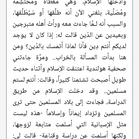
وأدخلها الإسلام، وهي مُغطاة ومُحْتَشِمة
ومُصَلِّية، بلغني الآن أنه طلَّقها أو سَيُطَلِّقها،
والسبب أنه لـمَّا جاءت معه ورأتْ أهله متبرجين
وبعيدين عن الدّين قالت له: إذا كان لا يوجد
لديكم أنتم دِين فأنا لماذا أتمسك بالدّين؟ ومن
هنا بدأت المسألة بالخراب.. ومرَّة جاءتني
صحفية هولندية اعتنقت الإسلام وأثناء حديث
طويل أصبحت تشتمنا كثيراً، وقالت: أنتم لستم
مسلمين.. وقد دخلت الإسلام من طريق
الدراسة، فجاءت إلى بلاد المسلمين حتى ترى
المسلمين وتزداد إيماناً وإسلاماً -هذه ليست
مثل الإسبانية التي أسلمت متابعة لزوجها،
ولكنها أسلمت عن دراسة وقناعة- قالت لي: