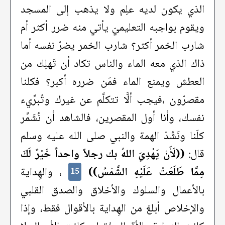
الذي يكون لديه علِم ولا يذهب إلى المسجد
ويقوم بواجبه التعليميّ يأتي منه ضرر أكثر أم
شارب الخمر أكثر؟ شارب الخمر يضرّ نفسه أما
ذاك الذي معه الماء والناس تكاد أن تَهلِك من
العطش ويمنع الماء فمَن ضرره أكبر؟ فكلنا
مقصرّون ،فيجب ألَّا تتكلَّم عن غيرك وتُبرِّيء
نفسك، وأنا أول المقصرين، فالشاهد أن نُشَمِّر
كلّنا ونَشُدّ الهمة والنبي صلى الله عليه وسلم
قال:
((لَأَنْ يَهْدِيَ اللهُ بك رجلاً واحداً خَيْرٌ لَكَ
مِمَّا طَلَعَتْ عَلَيْهِ الشَّمْسُ))
، والهِداية
15
بالأعمال والسلوك والأخلاق والصدق القلبي
والإخلاص أبلغ من الهِداية بالأقوال فقط، وإذا