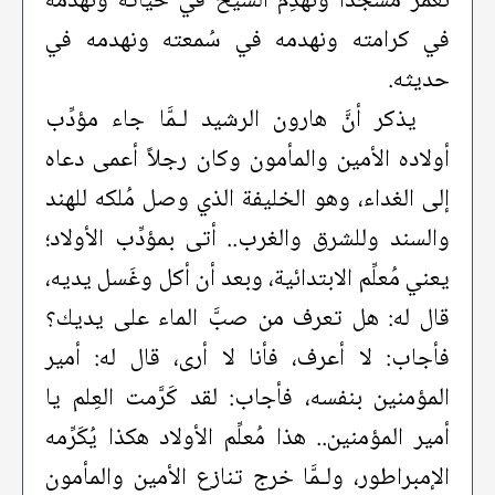
نُعَمِّر مسجداً ونهدِم الشيخ في حياته ونهدمه
في كرامته ونهدمه في سُمعته ونهدمه في
حديثه.
يذكر أنَّ هارون الرشيد لـمَّا جاء مؤدِّب
أولاده الأمين والمأمون وكان رجلاً أعمى دعاه
إلى الغداء، وهو الخليفة الذي وصل مُلكه للهند
والسند وللشرق والغرب.. أتى بمؤدِّب الأولاد؛
يعني مُعلِّم الابتدائية، وبعد أن أكل وغَسل يديه،
قال له: هل تعرف من صبَّ الماء على يديك؟
فأجاب: لا أعرف، فأنا لا أرى، قال له: أمير
المؤمنين بنفسه، فأجاب: لقد كَرَّمت العِلم يا
أمير المؤمنين.. هذا مُعلِّم الأولاد هكذا يُكَرِّمه
الإمبراطور، ولـمَّا خرج تنازع الأمين والمأمون