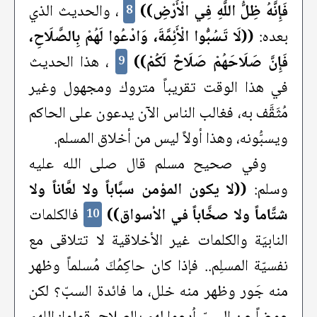
فَإِنَّهُ ظِلُّ اللَّهِ فِي الْأَرْضِ))
، والحديث الذي
8
بعده:
((لَا تَسُبُّوا الْأَئِمَّةَ، وَادْعُوا لَهُمْ بِالصَّلَاحِ،
فَإِنَّ صَلَاحَهُمْ صَلَاحٌ لَكُمْ))
، هذا الحديث
9
في هذا الوقت تقريباً متروك ومجهول وغير
مُثَقَّف به، فغالب الناس الآن يدعون على الحاكم
ويسبُّونه، وهذا أولاً ليس من أخلاق المسلم.
وفي صحيح مسلم قال صلى الله عليه
وسلم:
((لا يكون المؤمن سبَّاباً ولا لعَّاناً ولا
شتَّاماً ولا صخَّاباً في الأسواق))
فالكلمات
10
النابيَة والكلمات غير الأخلاقية لا تتلاقى مع
نفسيّة المسلِم.. فإذا كان حاكِمُكَ مُسلماً وظهر
منه جَور وظهر منه خلل، ما فائدة السبّ؟ لكن