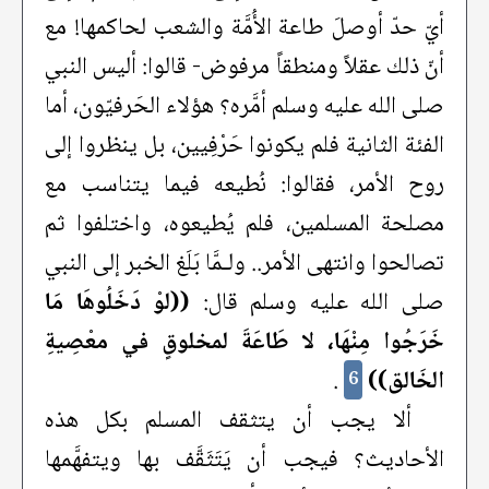
أيّ حدّ أوصلَ طاعة الأُمَّة والشعب لحاكمها! مع
أنّ ذلك عقلاً ومنطقاً مرفوض- قالوا: أليس النبي
صلى الله عليه وسلم أمَّره؟ هؤلاء الحَرفيّون، أما
الفئة الثانية فلم يكونوا حَرْفِيين، بل ينظروا إلى
روح الأمر، فقالوا: نُطيعه فيما يتناسب مع
مصلحة المسلمين، فلم يُطيعوه، واختلفوا ثم
تصالحوا وانتهى الأمر.. ولـمَّا بَلَغ الخبر إلى النبي
صلى الله عليه وسلم قال:
((لوْ دَخَلُوهَا مَا
خَرَجُوا مِنْهَا، لا طَاعَةَ لمخلوقٍ في معْصِيةِ
الخَالق))
.
6
ألا يجب أن يتثقف المسلم بكل هذه
الأحاديث؟ فيجب أن يَتَثَقَّف بها ويتفهَّمها