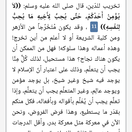
تخريب للدّين، قال صلى الله عليه وسلم:
((لاَ
يُؤْمِنُ أَحَدُكُمْ، حَتَّى يُحِبَّ لِأَخِيهِ مَا يُحِبُّ
لِنَفْسِهِ))
، وقد يكون مُتَخَرِّجاً من الأزهر
11
ومن كلية الشريعة أو لا أعلم من أين تخرج!
وهذه أعماله وهذا سلوكه! فهل من الممكن أن
يكون هناك نجاح؟ هذا مستحيل، لذلك كُلٌّ مِنَّا
يجب أن يتعلّم، وذلك على اعتبار أنّ الإسلام لا
يوجد فيه شيخ وغير شيخ، بل يوجد مؤمن
ويوجد عالِم، وغير المتعلِّم يجب أن يتعلَّم، وإذا
تعلَّم يجب أن يُعَلِّم بأقواله وبأفعاله، فكل منكم
بقدَر ما يستطيع، وهذا فرض الفروض، ونحن
الآن في معركة مثل معركة بدر، وأقل الدرجات