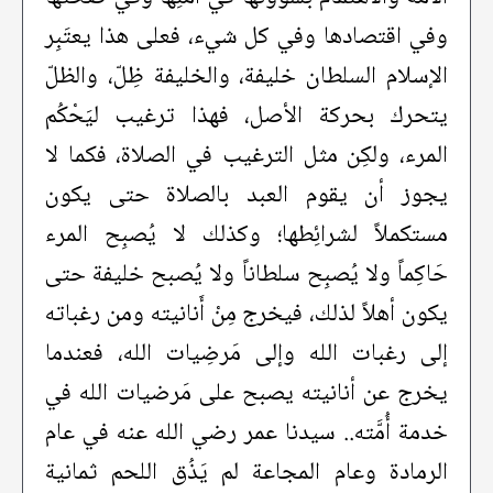
وفي اقتصادها وفي كل شيء، فعلى هذا يعتَبِر
الإسلام السلطان خليفة، والخليفة ظِلّ، والظلّ
يتحرك بحركة الأصل، فهذا ترغيب ليَحْكُم
المرء، ولكِن مثل الترغيب في الصلاة، فكما لا
يجوز أن يقوم العبد بالصلاة حتى يكون
مستكملاً لشرائِطها؛ وكذلك لا يُصبِح المرء
حَاكِماً ولا يُصبِح سلطاناً ولا يُصبح خليفة حتى
يكون أهلاً لذلك، فيخرج مِنْ أَنانيته ومن رغباته
إلى رغبات الله وإلى مَرضِيات الله، فعندما
يخرج عن أنانيته يصبح على مَرضيات الله في
خدمة أُمَّته.. سيدنا عمر رضي الله عنه في عام
الرمادة وعام المجاعة لم يَذُق اللحم ثمانية