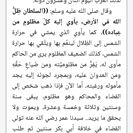
لذلك العرب اليوم اثنان وعشرون دولة.
وقال صلى الله عليه وسلم:
((السلطان ظِلُّ
الله في الأرض، يأوي إليه كلُ مظلومٍ من
عِباده))
، كما يأوي الذي يمشي في حرارة
الشمس إلى الظِلال لينعُم بها ويتَّقي بها حرارة
الشمس، كذلك الضعيف المظلوم يرى من الحاكم
مأوى له، يَفِرُّ من مظلوميَّته ومن ضَياعِ حَقِّهِ
ومن العدوان عليه، وبمجرد لجوئه إليه يجد
مأموله ورغبته، أما الآن فإذا ذهب شخص إلى
القضاء والمحاكم وهو مظلوم، يبقى سنة
وسنتين وثلاثة وخمسة وعشرة، ويموت ولا
يحقق ما يريد.. سيدنا عمر رضي الله عنه تولى
القضاء في خلافة أبي بكر سنتين ثم طلب