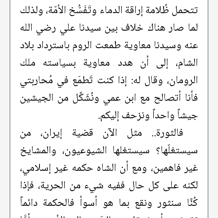
تتحمل ظُلامة إراقة الدماء وتَفَسُّخ الأمّة، ولذلك
لما صار هناك خلاف بين سيدنا علي رضي الله
عنه وسيدنا معاوية طمعت الروم باسترداد بلاد
الشام، إلى أن هدد معاوية بسياسته ملك
الرومان، وقال له: إذا كنت تَطمَع في مُحاربتي
فأنا أتصالح مع ابن عمي ونُشَكِّل من الجيشين
جيشاً واحداً ونزحف إليكم.
فالثورة.. مثل الآن قضية إيران، من
سيستغلّها؟ سيستغلها الشيوعيون، والمشايخ
غير فاهمين، ومع أن الشاه حكمه غير إسلامي،
لكنه على كل حال ففيه شيء من الحرية، فإذا
كُنَّا سنثور ونقع بما هو أسوأ فالحكمة دائماً