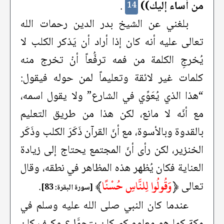
من أساء إليك))
.
14
بلغني عن الشيخ بدر الدين رحمات الله
تعالى عليه أنه كان إذا أراد أن يَذكر الكلب لا
يُخرجِ الكلمة من فمه ترفُّعاً أنْ تخرج منه
كلمات غير لائقة وتعليماً لمن حوله فيقول:
“هذا الذي يُعَوِّي في الشارع” ولا يقول اسمه،
مع أنّه لا مانع، لكن هذا من طريق التعليم
بالقدوة وبالأسوة، مع أنّ القرآن ذَكَرَ الكلب وذَكَر
الخنزير، لكن رأى أنّ المجتمع يحتاج إلى زيادة
العناية فكان يُظهر هذه المظاهر في نطقه، وقال
﴿
وَقُولُوا لِلنَّاسِ حُسْنًا
﴾
تعالى
.
[سورة البقرة: 83]
عندما كان النبي صلى الله عليه وسلم في