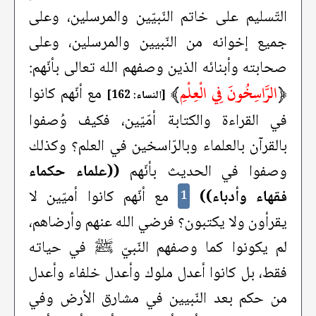
التّسليم على خاتم النّبيّين والمرسلين، وعلى
جميع إخوانه من النّبيين والمرسلين، وعلى
صحابته وأبنائه الذين وصفهم الله تعالى بأنّهم:
﴿
الرَّاسِخُونَ فِي الْعِلْمِ
﴾
مع أنّهم كانوا
[النساء: 162]
في القراءة والكتابة أمّيّين، فكيف وُصفوا
بالقرآن بالعلماء وبالرّاسخين في العلم؟ وكذلك
وصفوا في الحديث بأنّهم
((علماء حكماء
فقهاء وأدباء))
مع أنّهم كانوا أميّين لا
1
يقرأون ولا يكتبون؟ فرضي الله عنهم وأرضاهم،
لم يكونوا كما وصفهم النّبيّ ﷺ في حياته
فقط، بل كانوا أعدل ملوك وأعدل خلفاء وأعدل
من حكم بعد النّبيين في مشارق الأرض وفي