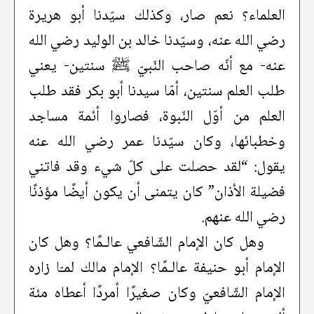
العلماء؟ نعم صار، وكذلك سيّدنا أبو هريرة
رضي الله عنه، وسيّدنا خالد بن الوليد رضي الله
عنه- مع أنّه صاحب النّبيّ ﷺ سنتين- يعني
طلب العلم سنتين، أمّا سيدنا أبو بكر فقد طلب
العلم من أوّل النّبوة، فصاروا أئمة مساجد
وخطبائها، وكان سيّدنا عمر رضي الله عنه
يقول: “لقد حصلت على كلّ شيء وقد فاتني
فضيلة الأذان” كان يتمنى أن يكون أيضًا مؤذنًا
رضي الله عنهم.
وهل كان الإمام الشّافعي عالـمًا؟ وهل كان
الإمام أبو حنيفة عالـمًا؟ الإمام مالك لمـّا زاره
الإمام الشّافعيّ وكان صغيرًا أمردًا أعطاه مئة