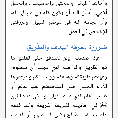
وأخالف أطبّائي وصحتي وأحاسيسي، وأتحمل
آلامي.. أسأل الله أن يكون كله في سبيل الله،
وأن يجعله الله في موضع القبول، ويرزقني
الإخلاص في العمل.
ضرورة معرفة الهدف والطّريق
فإذا صدقتم- ولن تصدقوا حتّى تعلموا ما
هو الطّريق والواجب الذي يجب أن تعملوه-
وفهمتم طريقكم وهدفكم وواجباتكم وأدّيتموها
الأداء الحسن حتّى استحققتم لقب عالِم أو
طالب العلم الذي عناه القرآن أو الذي عناه النّبيّ
ﷺ في أحاديثه الشّريفة الكريمة، وكما فهمه
علماء سلفنا الصّالح رضي الله عنهم، أو العلماء