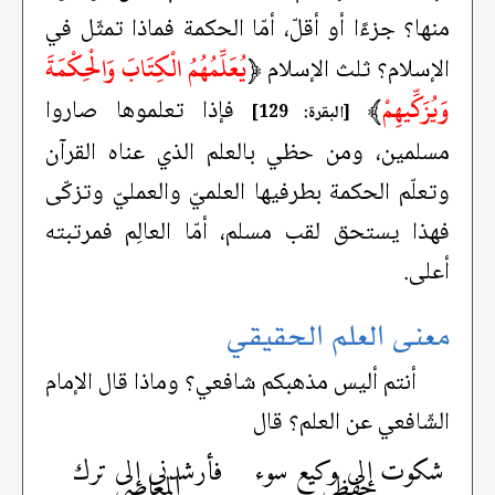
منها؟ جزءًا أو أقلّ، أمّا الحكمة فماذا تمثّل في
﴿
يُعَلِّمُهُمُ الْكِتَابَ وَالْحِكْمَةَ
الإسلام؟ ثلث الإسلام
وَيُزَكِّيهِمْ
﴾
فإذا تعلموها صاروا
[البقرة: 129]
مسلمين، ومن حظي بالعلم الذي عناه القرآن
وتعلّم الحكمة بطرفيها العلميّ والعمليّ وتزكّى
فهذا يستحق لقب مسلم، أمّا العالِم فمرتبته
أعلى.
معنى العلم الحقيقي
أنتم أليس مذهبكم شافعي؟ وماذا قال الإمام
الشّافعي عن العلم؟ قال
شكوت إلى وكيع سوء
فأرشدني إلى ترك
حفظي
المعاصي