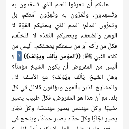
عليكم أن تعرفوا العلم الذي تَسعَدون به
وتُسعِدون، وتُعَزّون به وتُعِزّون أمّتكم، بل
وتعزِّون العالَم؛ العلم الذي يعطيكم القوّة لا
الوهن والضّعف، ويعطيكم التّقدّم لا التّخلّف،
فكلّ من رآكم أو من سمعكم يعشقكم.. أليس من
كلام النّبيّ ﷺ:
((المؤمن يألف ويؤلف))
؟
7
أليس من المفروض أن يكون الشيخ مؤمناً؟
وهل الشّيخ يَألَف ويُؤلَف؟ مع الأسف؛ لا..
والمشايخ الذين يألفون ويؤلفون قلائل في كلّ
بلد، مع أنّ هذا هو المفروض، فكلّ طبيب يصير
طبيبًا، وكلّ مهندس يصير مهندسًا، وكلّ نجّار
يصير نجّارًا وكلّ حدّاد يصير حدادًا، وينجح في