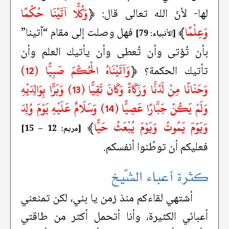
﴿
وَكُلًّا آتَيْنَا حُكْمًا
لها- لأنّ الله تعالى قال:
وَعِلْمًا
﴾
فهل وصلت إلى مقام “آتينا”
[الأنبياء: 79]
بأن تُؤتى وأن تُعطى وأن يأتيك العلم وأن
﴿
وَآتَيْنَاهُ الْحُكْمَ صَبِيًّا (12)
تأتيك الحكمة؟
وَحَنَانًا مِنْ لَدُنَّا وَزَكَاةً وَكَانَ تَقِيًّا (13) وَبَرًّا بِوَالِدَيْهِ
وَلَمْ يَكُنْ جَبَّارًا عَصِيًّا (14) وَسَلَامٌ عَلَيْهِ يَوْمَ وُلِدَ
وَيَوْمَ يَمُوتُ وَيَوْمَ يُبْعَثُ حَيًّا
﴾
[مريم: 12 – 15]
فعليكم أن توطِّنوا أنفسكم.
كثرة أعباء الشّيخ
أشتهي لقاءكم منذ زمن يا بني، لكن تمنعني
أعبائي الكثيرة، وأنا أتحمل أكثر من طاقتي