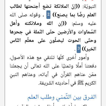
النبويّة:
((إنّ الملائكة تضع أجنحتها لطالب
العلم رضًا بما يصنع))
، وقوله صلى الله
2
عليه وسلم:
((إن الله وملائكته وأهل
السّماوات والأرضين حتّى النّملة في جحرها
وحتّى الحوت ليصلّون على معلّم النّاس
الخير))
.
3
وأمور أخرى كلّها تلتقي مع هذه الأصول،
دفعتنا أملًا وتمنيًّا على الله تعالى أن يجعلنا
ممّن عناهم القرآن في آياته، وعناهم النبيّ
الكريم ﷺ في أحاديثه الشّريفة.
الفرق بين التّمني وطلب العلم