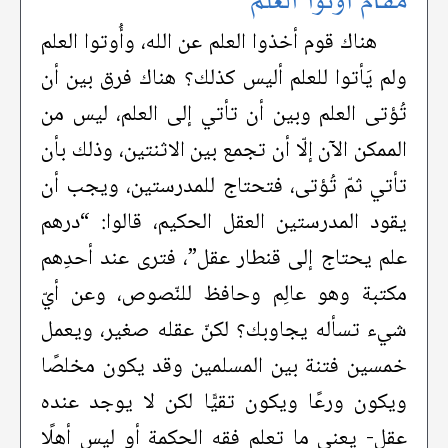
مقام أوتوا العلم
هناك قوم أخذوا العلم عن الله، وأُوتوا العلم
ولم يَأتوا للعلم أليس كذلك؟ هناك فرق بين أن
تُؤتى العلم وبين أن تأتي إلى العلم، ليس من
الممكن الآن إلّا أن تجمع بين الاثنتين، وذلك بأن
تأتي ثمّ تُؤتى، فتحتاج للمدرستين، ويجب أن
يقود المدرستين العقل الحكيم، قالوا: “درهم
علم يحتاج إلى قنطار عقل”، فترى عند أحدِهم
مكتبة وهو عالِم وحافظ للنّصوص، وعن أيّ
شيء تسأله يجاوبك؟ لكنّ عقله صغير، ويعمل
خمسين فتنة بين المسلمين وقد يكون مخلصًا
ويكون ورعًا ويكون تقيًّا لكن لا يوجد عنده
عقل- يعني ما تعلم فقه الحكمة أو ليس أهلًا