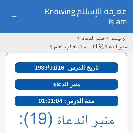
خطي
Post
ain
معرفة الإسلام Knowing
لى
navigation
Islam
enu
لمحتوى
الرئيسة
منبر الدعاة
منبر الدعاة (19) – لماذا نطلب العلم ؟
تاريخ الدرس: 1989/01/16
منبر الدعاة
مدة الدرس: 01:01:04
منبر الدعاة (19):