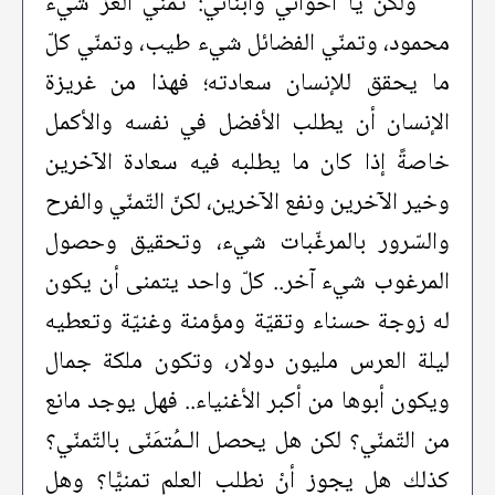
ولكن يا أخواني وأبنائي: تمني العزّ شيء
محمود، وتمنّي الفضائل شيء طيب، وتمنّي كلّ
ما يحقق للإنسان سعادته؛ فهذا من غريزة
الإنسان أن يطلب الأفضل في نفسه والأكمل
خاصةً إذا كان ما يطلبه فيه سعادة الآخرين
وخير الآخرين ونفع الآخرين، لكنّ التّمنّي والفرح
والسّرور بالمرغّبات شيء، وتحقيق وحصول
المرغوب شيء آخر.. كلّ واحد يتمنى أن يكون
له زوجة حسناء وتقيّة ومؤمنة وغنيّة وتعطيه
ليلة العرس مليون دولار، وتكون ملكة جمال
ويكون أبوها من أكبر الأغنياء.. فهل يوجد مانع
من التّمنّي؟ لكن هل يحصل الـمُتمَنّى بالتّمنّي؟
كذلك هل يجوز أنْ نطلب العلم تمنيًّا؟ وهل