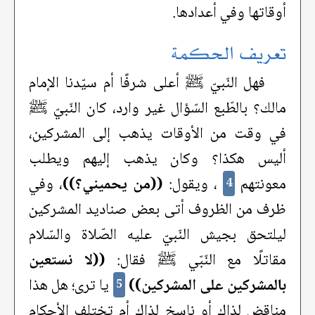
أوقاتها وفي أعدادها.
تعريف الحكمة
فهل النّبيّ ﷺ أعلى شرفًا أم سيّدنا الإمام
مالك؟ بالطّبع السّؤال غير وارد، كان النّبيّ ﷺ
في وقت من الأوقات يذهب إلى المشركين،
أليس هكذا؟ وكان يذهب إليهم ويطلب
معونتهم
، ويقول:
((من يحميني؟))
، وفي
4
ظرف من الظروف أتى بعض صناديد المشركين
ليلتحق بجيش النّبيّ عليه الصّلاة والسّلام
مقاتلًا مع النّبّي ﷺ فقال:
((لا نستعين
بالمشركين على المشركين))
يا ترى؛ هل هذا
5
مناقض لذاك أو ناسخ لذاك أم تختلف الأحكام