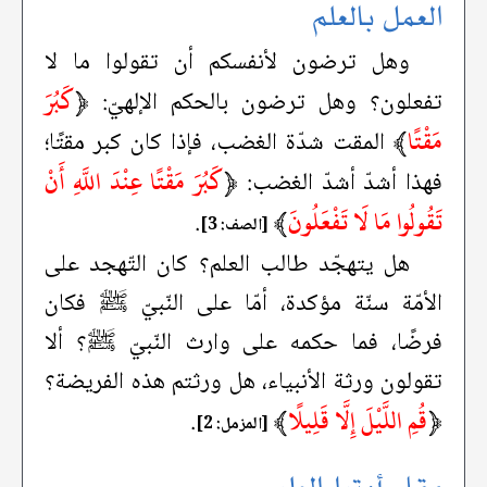
العمل بالعلم
وهل ترضون لأنفسكم أن تقولوا ما لا
﴿
كَبُرَ
تفعلون؟ وهل ترضون بالحكم الإلهيّ:
مَقْتًا
﴾
المقت شدّة الغضب، فإذا كان كبر مقتًا؛
﴿
كَبُرَ مَقْتًا عِنْدَ اللَّهِ أَنْ
فهذا أشدّ أشدّ الغضب:
تَقُولُوا مَا لَا تَفْعَلُونَ
﴾
.
[الصف: 3]
هل يتهجّد طالب العلم؟ كان التّهجد على
الأمّة سنّة مؤكدة، أمّا على النّبيّ ﷺ فكان
فرضًا، فما حكمه على وارث النّبيّ ﷺ؟ ألا
تقولون ورثة الأنبياء، هل ورثتم هذه الفريضة؟
﴿
قُمِ اللَّيْلَ إِلَّا قَلِيلًا
﴾
.
[المزمل: 2]