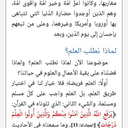
مغاربها، وكانوا أعزّ أمّة وخير أمّة وأقوى أمّة،
وهم الذين أوجدوا حضارة الدّنيا التي تتباهى
بها أوروبا وأمريكا وغيرهما، وعلى من تبعهم
بإحسان إلى يوم الدّين، وبعد
لماذا نطلب العلم؟
موضوعنا الآن لماذا نطلب العلم؟ ولماذا
فضلناه على بقية الأعمال والعلوم في حياتنا؟
أولًا: العلم فريضة؛ فلا خيار لنا في اختيار
طريق العلم، بل العلم واجب على كلّ مسلم
ومسلمة. والشّيء الثّاني: الذي تلوناه في القرآن:
﴿
يَرْفَعِ اللَّهُ الَّذِينَ آمَنُوا مِنْكُمْ وَالَّذِينَ أُوتُوا الْعِلْمَ
دَرَجَاتٍ
﴾
، وما سمعناه في الأحاديث
[المجادلة: 11]