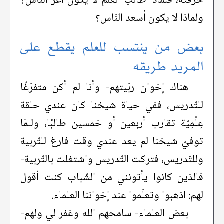
حرفته، فلماذا طالب العلم لا يكون أعزّ النّاس؟
ولماذا لا يكون أسعد النّاس؟
بعض من ينتسب للعلم يقطع على
المريد طريقه
هناك إخوان ربّيتهم- وأنا لم أكن متفرّغًا
للتّدريس، ففي حياة شيخنا كان عندي حلقة
عِلْمِيّة تقارب أربعين أو خمسين طالبًا، ولـمّا
توفيّ شيخنا لم يعد عندي وقت فارغ للتّربية
وللتّدريس، فتركت التّدريس واشتغلت بالتّربية-
فالذين كانوا يأتونني من الشّباب كنت أقول
لهم: اذهبوا وتعلّموا عند إخواننا العلماء.
بعض العلماء- سامحهم الله وغفر لي ولهم-