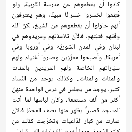
كادوا أن يقطعوهم عن مدرسة التّربية، ولو
قُطِعوا لخسروا خسرانًا مبينًا، وهم يعترفون
أنهم حاولوا أن يقطعوهم عن الشّيخ، لكنّ الله
وفّقهم فثبّتهم، فالآن تلامذتهم ومريدوهم في
لبنان وفي المدن السّوريّة وفي أوروبا وفي
أمريكا، وأصبحوا معزّزين وصاروا أغنياء ولهم
سيّاراتهم الخاصة ولهم المريدين بالمئات
والمئات والمئات.. وكذلك يوجد من النّساء
كثير، يوجد من يجلس في درس الواحدة منهنّ
أكثر من ألف مستمعة، وكان لباسها لما أتت
المسجد قصيراً يظهر منها نصف الفخذ! فالآن
صارت من كبار الدّاعيات وتخرّجت كذلك من