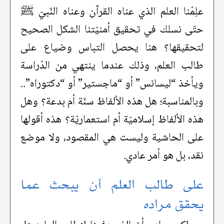
علِمْنا العلم الذي عناه القرآن وعناه النّبيّ ﷺ
حتّى نسلك في تحقيق أمنيّتنا الشكل الصحيح
لتحقيقها؟ هنا يحصل التباس وضياع على
طالب العلم، وذلك عندما ينتهي من الدّراسة
ويأخذ “ليسانس” أو “ماجستير” أو “دكتوراه”..
وبالمناسبة؛ هل هذه الألفاظ سنّة أم بدعة؟ وهل
هذه الألفاظ إسلاميّة أم استعماريّة؟ هذه أقولها
على الحاشية وليست هي المقصود، ولا موضع
نقد، بل هو أمر عادي.
على طالب العلم أن يبحث عما
يحقق مراده