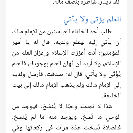
ألف دينار، شاطره بنصف ماله.
العلم يؤتى ولا يأتي
طلب أحد الخلفاء العباسيّين من الإمام مالك
أن يأتي إليه ليعلّم ولديه، قال له يا أمير
المؤمنين: أنت أعززت الإسلام وإعزاز العلم من
الإسلام، ولا أريد أن يُهان العلم بوجودك، فالعلم
يُؤْتَى ولا يأتِي، قال له: صدقت، فأرسل ولديه
إلى الإمام مالك ولم يذهب الإمام مالك إلى بيت
الخليفة.
هذا لا نجعله وحيًا لا يُنسَخ، فيوجد من
الوحي ما نُسخ، ويوجد منه ما لم يُنسخ،
فالصلاة نُسخت عدّة مرات في ركعاتها وفي