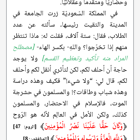
وحضاريًّا ومتقدّمًا وعقلانيًا.
في المملكة السّعوديّة زرت الجامعة في
المدينة والتقيت رئيسها، سألته عن عدد
الطلاب، فقال: ستة آلاف، فقلت له: ماذا تنتظر
منهم إذا تخرّجوا؟ واللهِ- بكسر الهاء-
[مصطلح
المراد منه تأكيد وتعظيم القسم]
ولا يوجد
حاجة أن أحلف لكم، لكن لتأثري أنقل لكم وأحلف
لكم، قال لي: “ولا شيء!” فكيف وهذه دراسة
وهذه شباب وطاقات؟! والمسلمون في حشرجة
الموت، فالإسلام في الاحتضار، والمسلمون
كذلك، ولكن الأمل في العالِم لأنّه هو الرّوح
﴿
وَكَانَ حَقًّا عَلَيْنَا نَصْرُ الْمُؤْمِنِينَ
﴾
[الروم: 47]
﴿
وَلِلَّهِ الْعِزَّةُ وَلِرَسُولِهِ وَلِلْمُؤْمِنِينَ
﴾
.
[المنافقون: 8]