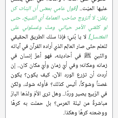
عليها الميّت..
[قول عامي بمعنى أن البنات كن
يقلن: لا أتزوج صاحب العمامة أي الشيخ، حتى
لو كلفني الأمر حياتي ومتّ وغسلوني على
المغتسل]
لا يا بُني؛ فإذا سلك الطريق الحقيقي
للعلم حتّى صار العالِم الذي أراده القرآن في آياته
والنّبيّ ﷺ في أحاديثه، فهو أعزّ إنسان في
زمانه ومكانه؛ وفي أيّ زمان وأيّ مكان كان.. إن
أردت أن تزرع الورد الآن، كيف يكون؟ يكون
غصناً وشوكاً، أليس كذلك؟ فأوله شوك، ولكن
في الرّبيع يصير وردًا.. وهل ترى الأمّ ولدَها البارّ
مباشرةً من ليلة العرس؟ بل حملت به كرهًا
ووضعته كرهًا وهكذا.