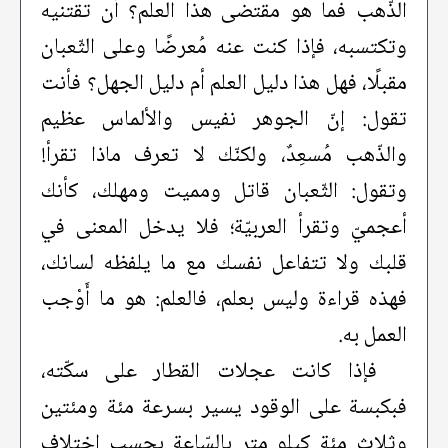
الذّهب فما هو مقتضى هذا العلم؟ أن تقتنيه
وتكتسبه، فإذا كنت عنه مُعرضًا وعلى الثّعبان
مقبلًا، فهل هذا دليل العلم أم دليل الجهل؟ فأنت
تقول: إنّ الجوهر نفيس والألماس عظيم
والذّهب مُسعِدٌ، ولكنّك لا تعرف ماذا تقرأ!
وتقول: الثّعبان قاتل ومميت ومهلك، كأنك
أعجميّ وتقرأ العربيّة؛ فلا يدخل المعنى في
قلبك ولا تتفاعل نفسك مع ما يلفظه لسانك،
فهذه قراءة وليس بعلم، فالعلم: هو ما أَوْجب
العمل به.
فإذا كانت عجلات القطار على سكّته،
فبكبسة على الوقود يسير بسرعة مئة ومئتين
وثلاث مئة كيلو متر بالسّاعة بحسب اختلاف