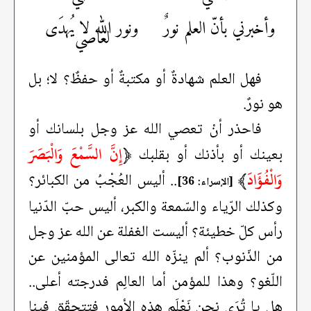
وأخبرني بأنّ العلم نورٌ
ونور الله لا يُهدَى
لعاصي
فهل العلم شهادةٌ أو مكتبةٌ أو حفظٌ؟ لا؛ بل
هو نورٌ.
فاحذر أنْ تعصي الله عز وجل بلسانك أو
﴿
إِنَّ السَّمْعَ وَالْبَصَرَ
بعينك أو بأذنك أو بقلبك
وَالْفُؤَادَ
﴾
.. أليس العُجْبُ من الكبائر؟
[الإسراء: 36]
وكذلك الرّياء والسّمعة والكبر، أليس حبّ الدّنيا
رأس كلّ خطيئة؟ أليست الغفلة عن الله عز وجل
من الذّنوب؟ ألم ينزّه الله تعالى المؤمنين عن
اللّغو؟ وهذا للمؤمن أما العالِم فدرجته أعلى..
هل يا تُرَى نحن نَعْلَم هذه الأمور فتتحقّق فينا