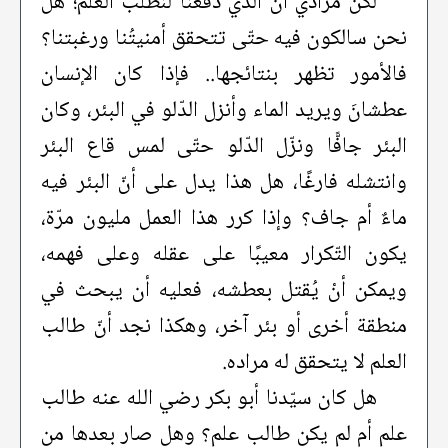
لكن مرادي أنّ الذي دفعنا لنطلب العلم؛ هل
نحن سالكون فيه حتّى تتحقق أمنيتُنا ورغبتنا؟
فالأمور تظهر بنتائجها.. فإذا كان الإنسان
عطشانَ ويريد الماء وأنزل الدّلو في البئر، وكان
البئر جافًّا ونزّل الدّلو حتّى لمس قاع البئر
وانتشله فارغًا، هل هذا يدل على أنّ البئر فيه
ماءٌ أم جاف؟ وإذا كرر هذا العمل مليون مرّة،
يكون التّكرار معيبًا على عقله وعلى فهمه،
ويمكن أنْ يُقتل بعطشه، فعليه أن يبحث في
منطقة أخرى أو بئر آخر، وهكذا نجد أنّ طالب
العلم لا يتحقق له مراده.
هل كان سيّدنا أبو بكر رضي الله عنه طالب
علم أم لم يكن طالب علم؟ وهل صار بعدها من