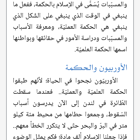
والمسبّبات يُسَمَّى في الإسلام بالحكمة، ففعل ما
ينبغي في الوقت الذي ينبغي على الشّكل الذي
ينبغي هي الحكمة العمليّة، ومعرفة الأسباب
والمسبّبات ودراسة الأمور في حقائقها وبواطنها
اسمها الحكمة العلميّة.
الأوربيون والحكمة
الأوربيّون نجحوا في الحياة؛ لأنّهم طبقوا
الحكمة العلميّة والعمليّة.. فعندما سقطت
الطّائرة في لندن إلى الآن يدرسون أسباب
السّقوط، وجمعوا حطامها من محيط مئة كيلو
متر في البرّ والبحر حتّى لا يتكرر الخطأ معهم..
فإذا جعلنا الإسلام ألف مادة؛ فكم يمثّل الوضوء