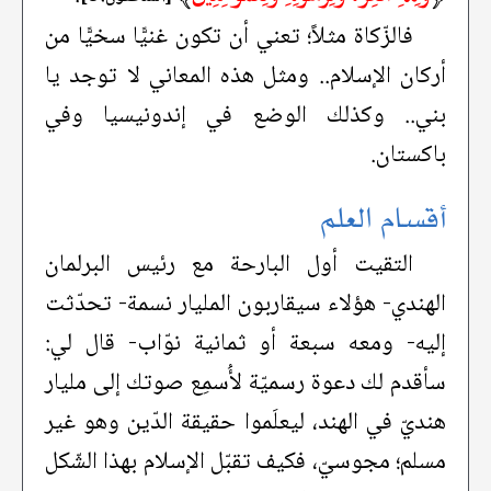
فالزّكاة مثلاً؛ تعني أن تكون غنيًّا سخيًّا من
أركان الإسلام.. ومثل هذه المعاني لا توجد يا
بني.. وكذلك الوضع في إندونيسيا وفي
باكستان.
أقسام العلم
التقيت أول البارحة مع رئيس البرلمان
الهندي- هؤلاء سيقاربون المليار نسمة- تحدّثت
إليه- ومعه سبعة أو ثمانية نوّاب- قال لي:
سأقدم لك دعوة رسميّة لأُسمِع صوتك إلى مليار
هنديّ في الهند، ليعلَموا حقيقة الدّين وهو غير
مسلم؛ مجوسيّ، فكيف تقبّل الإسلام بهذا الشّكل