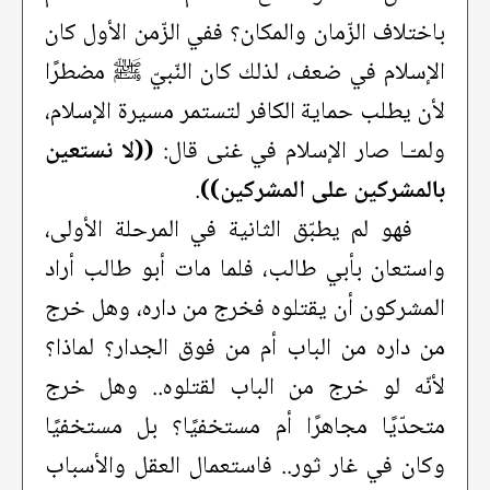
باختلاف الزّمان والمكان؟ ففي الزّمن الأول كان
الإسلام في ضعف، لذلك كان النّبيّ ﷺ مضطرًا
لأن يطلب حماية الكافر لتستمر مسيرة الإسلام،
ولمـّـا صار الإسلام في غنى قال:
((لا نستعين
بالمشركين على المشركين))
.
فهو لم يطبّق الثانية في المرحلة الأولى،
واستعان بأبي طالب، فلما مات أبو طالب أراد
المشركون أن يقتلوه فخرج من داره، وهل خرج
من داره من الباب أم من فوق الجدار؟ لماذا؟
لأنّه لو خرج من الباب لقتلوه.. وهل خرج
متحدّيًا مجاهرًا أم مستخفيًا؟ بل مستخفيًا
وكان في غار ثور.. فاستعمال العقل والأسباب