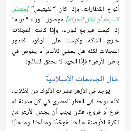
أنواع القطارات، وإذا كان “الفيتيس”
[معشق
السّرعة أو ناقل الحركة]
موصول للوراء “أنريه”
إذا كبسنا فيرجع للوراء، وإذا كانت العجلات
خارج السّكّة وكبسنا على الوقود فتدور
العجلات لكنّه هل يمشي للأمام أم يغوص في
باطن الأرض؟ فإذًا الجهد لا يحقق النّتائج!
حال الجامعات الإسلاميّة
يوجد في الأزهر عشرات الألوف من الطّلاب،
لأنّه يوجد في القطر المصري في كلّ مدينة له
فرع أو فروع، فكان يجب أن يجعل الأزهر من
الكرة الأرضيّة عالَـمـًا مُوحّدًا ومتآخيًا ومتحابًا