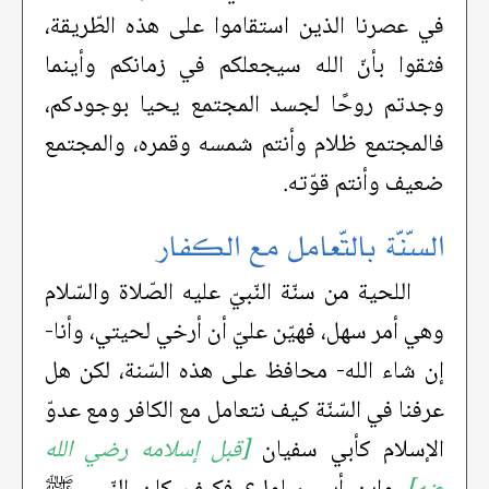
في عصرنا الذين استقاموا على هذه الطّريقة،
فثقوا بأنّ الله سيجعلكم في زمانكم وأينما
وجدتم روحًا لجسد المجتمع يحيا بوجودكم،
فالمجتمع ظلام وأنتم شمسه وقمره، والمجتمع
ضعيف وأنتم قوّته.
السّنّة بالتّعامل مع الكفار
اللحية من سنّة النّبيّ عليه الصّلاة والسّلام
وهي أمر سهل، فهيّن عليّ أن أرخي لحيتي، وأنا-
إن شاء الله- محافظ على هذه السّنة، لكن هل
عرفنا في السّنّة كيف نتعامل مع الكافر ومع عدوّ
الإسلام كأبي سفيان
[قبل إسلامه رضي الله