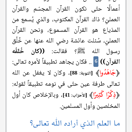
أعمالًا حتّى نكون القرآن المجسّم والقرآن
العمليّ؟ ذاك القرآن المكتوب، والذي يُسمع من
المذياع هو القرآن المسموع، ونحن القرآن
العمليّ، سُئلت عائشة رضي الله عنها عن خُلُق
رسول الله ﷺ؟ فقالت:
((كان خُلقُه
القرآن))
.. فكان يجاهد تطبيقاً لأمره تعالى:
6
﴿
جَاهَدُوا
﴾
، وكان لا يغفل عن الله
[التوبة: 88]
تعالى طرفة عين حتّى في نومه تطبيقاً لقوله:
﴿
ذِكْرًا كَثِيرًا
﴾
، وبالإخلاص كان أول
[الأحزاب: 41]
المخلصين وأول المسلمين.
ما العلم الذي أراده الله تعالى؟