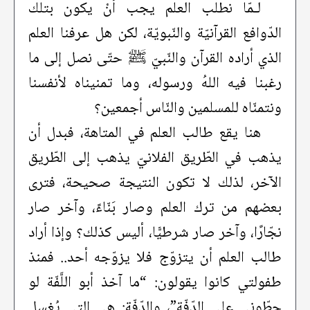
لـمّا نطلب العلم يجب أنْ يكون بتلك
الدّوافع القرآنيّة والنّبويّة، لكن هل عرفنا العلم
الذي أراده القرآن والنّبيّ ﷺ حتّى نصل إلى ما
رغبنا فيه اللهُ ورسوله، وما تمنيناه لأنفسنا
ونتمنّاه للمسلمين والنّاس أجمعين؟
هنا يقع طالب العلم في المتاهة، فبدل أن
يذهب في الطّريق الفلانيّ يذهب إلى الطّريق
الآخر، لذلك لا تكون النتيجة صحيحة، فترى
بعضهم من ترك العلم وصار بَنّاءً، وآخر صار
نجّارًا، وآخر صار شرطيًّا، أليس كذلك؟ وإذا أراد
طالب العلم أن يتزوّج فلا يزوّجه أحد.. فمنذ
طفولتي كانوا يقولون: “ما آخذ أبو اللَّفّة لو
حطّوني على الدّفّة”، والدّفّة: هي التي يُغسل