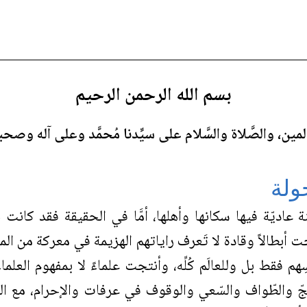
بسم الله الرحمن الرحيم
لمين، والصَّلاة والسَّلام على سيِّدنا مُحمَّد وعلى آله وص
جولة
ة عاديّة فيها سكانها وأهلها، أمَّا في الحقيقة فقد كانت
تجت أبطالاً وقادة لا تَعرف راياتهم الهزيمة في معركة من ا
ُسِهم فقط بل وللعالَم كُلِّه، وأنتجت علماءً لا بمفهوم ال
 والطّواف والسّعي والوقوف في عرفات والإحرام، مع العلم