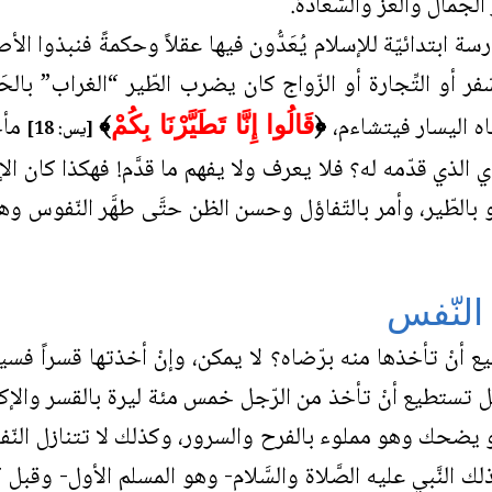
مال والعز والسّعادة.
 ابتدائيّة للإسلام يُعَدُّون فيها عقلاً وحكمةً فنبذوا ال
فر أو التِّجارة أو الزّواج كان يضرب الطّير “الغراب” بالح
اه اليسار فيتشاءم،
مأخو
﴿
قَالُوا إِنَّا تَطَيَّرْنَا بِكُمْ
﴾
[يس: 18]
 الذي قدّمه له؟ فلا يعرف ولا يفهم ما قدَّم! فهكذا كان ال
 أو بالطّير، وأمر بالتّفاؤل وحسن الظن حتَّى طهَّر النّفوس وه
 النّفس
ع أنْ تأخذها منه برّضاه؟ لا يمكن، وإنْ أخذتها قسراً ف
ل تستطيع أنْ تأخذ من الرّجل خمس مئة ليرة بالقسر والإكراه؟
و يضحك وهو مملوء بالفرح والسرور، وكذلك لا تتنازل النّف
ك النَّبي عليه الصَّلاة والسَّلام- وهو المسلم الأول- وقبل 