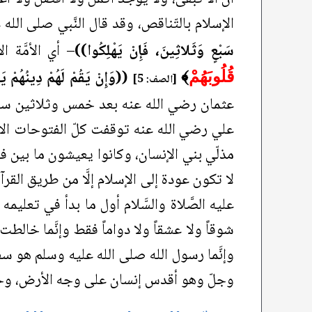
الإسلام بالتّناقص، وقد قال النَّبي صلى الله
سَبْعٍ وَثَلاثِينَ، فَإِنْ يَهْلِكُوا))
– أي الأمَّة ا
((وَإِنْ يَقُمْ لَهُمْ دِينُهُمْ ي
قُلُوبَهُمْ
﴾
[الصف: 5]
عثمان رضي الله عنه بعد خمس وثلاثين سنة من 
علي رضي الله عنه توقفت كلّ الفتوحات الإسل
مذلّي بني الإنسان، وكانوا يعيشون ما بين ف
لا تكون عودة إلى الإسلام إلَّا من طريق القرآن 
عليه الصَّلاة والسَّلام أول ما بدأ في تعليمه لل
شوقاً ولا عشقاً ولا دواماً فقط وإنَّما خال
وإنَّما رسول الله صلى الله عليه وسلم هو سف
وجلّ وهو أقدس إنسان على وجه الأرض، وحا