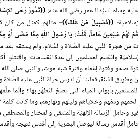
 عليه وسلم لسيِّدنا عمر رضي الله عنه:
((تَدُورُ رَحَى الإِسْلا
لإسلامية-
((فَسَبِيلُ مَنْ هَلَكَ))
– مثلهم كمثل من كان قب
َقُمْ لَهُمْ سَبْعِينَ عَاماً، قُلْتُ: يَا رَسُولَ اللَّهِ مِمَّا مَضَى أَوْ مِمّ
هجرة النَّبي عليه الصَّلاة والسَّلام، ولم يستقم بعد مقتل
اميّة وانقسم المسلمون إلى عدة انقسامات، واقتتلوا أكثر 
ترة صحو وفترة إغماء وفترة شبه موت، والنبي صلى الله عل
وطريق السّنّة، فعلينا أنْ ندرس حياة النَّبي عليه الصَّلاة وا
مسلمين بأبواب المياه التي يصحّ التّطهُر بها؟ وإنَّما علَّمهم 
طت لحمهم ودمّهم وخلاياهم وليلهم ونهارهم، وما كانت كلمة “
ير وحامل الرّسالة الإلهيّة والمنتقى والمختار والمصطفى 
مل أقدس رسالة ليوصل البشريّة إلى أقدس نتيجة وأقدس