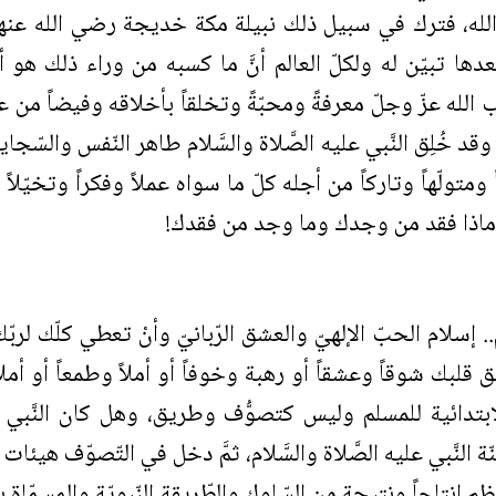
 الله، فترك في سبيل ذلك نبيلة مكة خديجة رضي الله عنه
ا تبيّن له ولكلّ العالم أنَّ ما كسبه من وراء ذلك هو أغ
الله عزّ وجلّ معرفةً ومحبّةً وتخلقاً بأخلاقه وفيضاً من
قد خُلِق النَّبي عليه الصَّلاة والسَّلام طاهر النّفس والسّج
ومتولّهاً وتاركاً من أجله كلّ ما سواه عملاً وفكراً وتخيّلاً
وماذا فقد من وجدك وما وجد من فقدك!
.. إسلام الحبّ الإلهيّ والعشق الرّبانيّ وأنْ تعطي كلّك ل
علق قلبك شوقاً وعشقاً أو رهبة وخوفاً أو أملاً وطمعاً أو أملاً 
ابتدائية للمسلم وليس كتصوُّف وطريق، وهل كان النَّبي صل
ّة النَّبي عليه الصَّلاة والسَّلام، ثمَّ دخل في التّصوّف هيئ
ظم إنتاجاً ونتيجة من السّلوك والطّريقة النّبويّة والمسمّاة ب