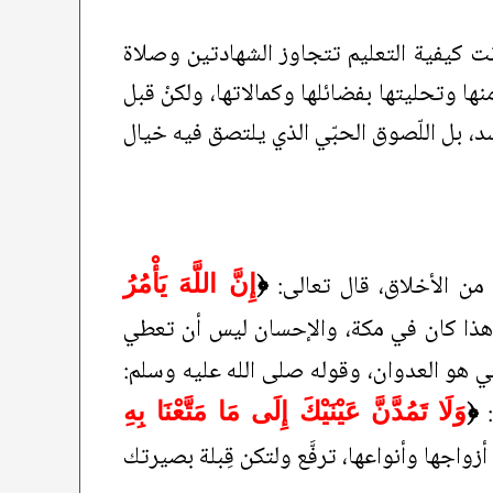
كانت كيفية التعليم تتجاوز الشهادتين وصلاة
نها وتحليتها بفضائلها وكمالاتها، ولكنْ قبل
سد، بل اللّصوق الحبّي الذي يلتصق فيه خيال
ل من الأخلاق، قال تعالى:
﴿
إِنَّ اللَّهَ يَأْمُرُ
ذا كان في مكة، والإحسان ليس أن تعطي
 هو العدوان، وقوله صلى الله عليه وسلم:
:
﴿
وَلَا تَمُدَّنَّ عَيْنَيْكَ إِلَى مَا مَتَّعْنَا بِهِ
 أزواجها وأنواعها، ترفَّع ولتكن قِبلة بصيرتك