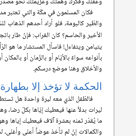
وعقلك وفكرك وهمتك وعزيمتك نحو مصدر الج
فكان المسلمون في مكّة والتي تعتبر مدرسة
والطّير كالبومة، فلو أراد أحدهم الذهاب للسّ
الأخير والحاسم؟ كان الغراب: فإنْ طار باتج
يتيامن ويتفاءل! فاسأل المستشار ما هو الرّأي
بأنواعه سواءً بالأيّام أو بالزّمان أو بالمكان
والأخلاق وهنا موضع درسكم.
الحكمة لا تؤخذ إلا بطهارة
فالطّفل الذي معه ليرة واحدة هل تستطي
ليرات بدلاً عنها فيعطيك إيّاها بكلّ رضا، وه
ما يُقدّر ثمنه بعشرة آلاف فيعطيك إياها وه
والكمالات إنْ لم تأخذ عوضاً أعلى وأغلى، لذل