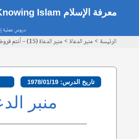
خطي
Post
معرفة الإسلام Knowing Islam
لى
navigation
لمحتوى
دروس عملية إيم
الرئيسة
منبر الدعاة
منبر الدعاة (15) – أنتم فروضي ونفلي
تاريخ الدرس: 1978/01/19
منبر الدعاة (15): أنتم 