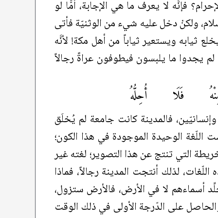
ام؟ فإنَّه لا يعرف ما هي الإجابة، أمَّا لو
سلام، ولكنْ دخل عليه شيء من الوثنيّة فأتى
ع ثيابه ويستعير ثياباً من أهل مكة! لأنَّه
ا لم يجدوا ما يلبسون فيطوفون عراةً رجالاً
هُ فَلَا أُحِلُّهُ
 وإنسانيّين، فالمدينة كانت جامعة لم يُخلَق
ست اللّغة الوحيدة الموجودة في هذا الكون؛
لخريطة التي تنتج عن هذا التصوير؛ لغته غير
ه اللّغات، لذلك أنتجت المدينة رجالاً، فماذا
لِّد أسماءهم لا في الأرض، فالأرض ستزول،
 والحاصل على الدّرجة الأولى في ذلك الوقت