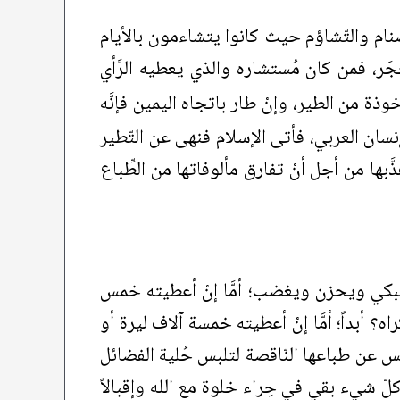
أصنام والتّشاؤم حيث كانوا يتشاءمون بالأيام
َجَر، فمن كان مُستشاره والذي يعطيه الرَّأي
ذة من الطير، وإنْ طار باتجاه اليمين فإنَّه
إنسان العربي، فأتى الإسلام فنهى عن التّطير
ذَّبها من أجل أنْ تفارق مألوفاتها من الطِّباع
سيبكي ويحزن ويغضب؛ أمَّا إنْ أعطيته خمس
 أبداً؛ أمَّا إنْ أعطيته خمسة آلاف ليرة أو
س عن طباعها النّاقصة لتلبس حُلية الفضائل
كلّ شيء بقي في حِراء خلوة مع الله وإقبالاً