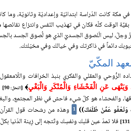
في مكة كانت الدّراسة ابتدائيّة وإعداديّة وثانويّة، وما 
بقيَّة الوقت كلّه فكان في تهذيب النّفس وانتزاع نقائصها م
عزّ وجلّ، ليس الّلصوق الجسديّ الذي هو لُصوق الجسد بالج
وبك دائماً في ذاكرتك وفي خيالك وفي مخيّلتك.
هد المكّيّ
ده الرُّوحي والعقلي والفكري بنبذ الخرافات واللّامعقو
ه
 وَيَنْهَى عَنِ الْفَحْشَاءِ وَالْمُنْكَرِ وَالْبَغْيِ
﴾
[النحل: 90]
قها، والفحشاء هو كلّ شيء فاحش في نظر المجتمع، والبغي
َتَعْفُو عَمَّنْ ظَلَمَكَ))
وهذه من رشحات قول القرآن
1
فلا تمدّ عين قلبك ونفسِك وتّتجه إلى زِينة الدّنيا بكلّ