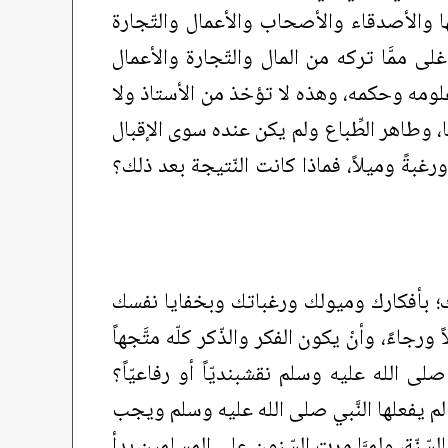
ا والأصدقاء والأصحاب والأعمال والتّجارة
لى ممَّا تركه من المال والتّجارة والأعمال
 علومه وحكمه، وهذه لا تؤخذ من الأستاذ ولا
ايا، وطاهر الطِّباع ولم يكن عنده سوى الإقبال
 ورغبةً وميلاً، فماذا كانت النّتيجة بعد ذلك؟
ربّك؛ بأفكارك وميولك ورغباتك وبخفايا نفسك
ورجاءً، وأنْ يكون الفكر والذّكر كلّه متَّجهاً
ى الله عليه وسلم نقشبنديّاً أو رفاعيّاً؟
ات لم يفعلها النَّبي صلى الله عليه وسلم ويجب
السّنّة، ولمـَّا مرت السّنون على المسلمين بدأ