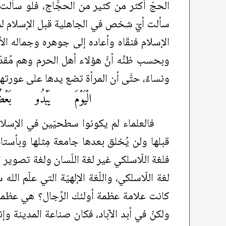
الحجّ أكثر من كثير من الحجَّاج، فلو سألت أي
سألت أيّ شخص في الجاهلية قبل الإسلام لماذا
الإسلام فنقّاه وأعاده إلى جوهره وجماله الأ
وبحسب ظنِّه أنَّ هؤلاء أهل الحرم وهم مُقدّ
ونساءً، حتَّى أن المرأة تضع يدها على عورت
الْيَوْمَ يَبْدُو بَعْ
فالعلماء لم يكونوا سطحيّين في الإسلام و
قبلها ولن يُخلق بعدها جامعة مِثلها وبأستا
فلغة اللّاسلكي غير لغة اللّسان ولغة تصوير 
لغة اللّاسلكي، واللّغة الإلهيّة التي علّم ال
كانت علامة عظمة أولئك الرِّجال؟ هي عظمة 
ولكنْ في أبد الآباد، فكان صناعة المدينة و