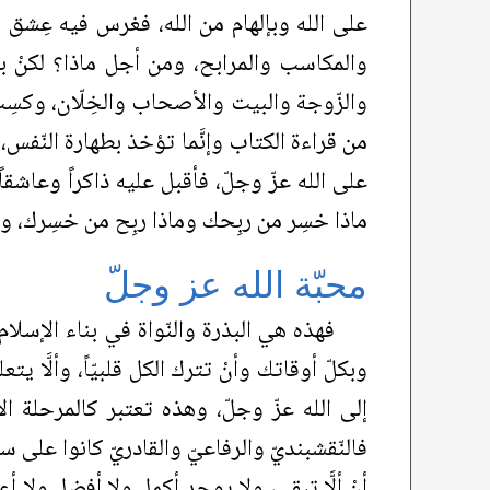
على الله وبإلهام من الله، فغرس فيه عِشق
والمكاسب والمرابح، ومن أجل ماذا؟ لكنْ بعده
والزّوجة والبيت والأصحاب والخِلّان، وكسِب 
من قراءة الكتاب وإنَّما تؤخذ بطهارة النّفس، و
على الله عزّ وجلّ، فأقبل عليه ذاكراً وعاشقاً 
ماذا خسِر من ربِحك وماذا ربِح من خسِرك، 
محبّة الله عز وجلّ
فهذه هي البذرة والنّواة في بناء الإسلام
وبكلّ أوقاتك وأنْ تترك الكل قلبيّاً، وألَّا يت
إلى الله عزّ وجلّ، وهذه تعتبر كالمرحلة ال
فالنّقشبنديّ والرفاعيّ والقادريّ كانوا على سن
أنْ ألَّا تبقى، ولا يوجد أكمل ولا أفضل ولا أع