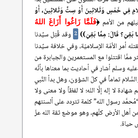
مِ فِي خَمْسٍ وَثَلاثِينَ أَوْ سِتٍّ وَثَلاثِينَ، أَوْ
لهم من الأمم
﴿
فَلَمَّا زَاغُوا أَزَاغَ اللهُ
َا بَقِيَ؟ قَالَ: مِمَّا بَقِيَ))
وقد قُتِل سيِّدنا
2
ه أمر الأمّة الإسلاميّة، وفي خلافة سيِّدنا
ممَّا اقتتلوا مع المستعمرين والجبابرة من
يه وسلم أشار في أحاديث بما معناها بأنَّه
لسَّلام تماماً في كلّ الشؤون، وهل بدأ النَّبي
شهادة لا إله إلَّا الله؛ لا لفظاً ولا معنى ولا
مُحمَّد رسول الله” كلمة تتردد على ألسنتهم
من أهل الأرض كلّهم، وهو موضع ثقة الله عزّ
 حياة.