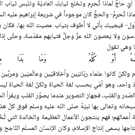
ّ حاجٍّ لماذا تُحرِم وتخلع ثيابك العاديّة وتلبس ثياب الإحر
 تُحرِمُ- والحجُّ كان موجوداً في شريعة إبراهيم عليه ال
ول- فيجيبك بأنّي لا أطوف بثياب عصيت الله بها، فكان يخل
سون ولا يعصون الله عزَّ وجلَّ فثيابهم مقدّسة، وحتَّى إذ
ها وهي تقول
ضُهُ أَوْ كُلُّهُ
وَمَا بَدَا مِنْ
لكنْ كانوا علماء ربّانيّين وأخلاقيّين وعالَميّين ومربِّين
ذ واحد، وهو أمّي بحسب لغة الحياة ولكنَّ لغة الحياة لي
الصّدر والقلب، فجهاز التصوير عندما يصوِّر القلب ويقرأ ا
له سبحانه وتعالى بها نبيّهُ صلى الله عليه وسلم فوق كلّ هذ
أعمالهم؛ فهم ينتجون الأعمال العظيمة والخالدة التي تُخَ
إنتاجها يسمى إنتاج الإسلام، وكان الإنسان المسلم النّاجح