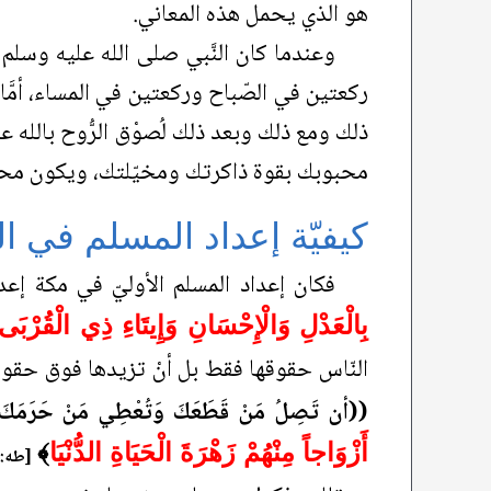
هو الذي يحمل هذه المعاني.
وعندما كان النَّبي صلى الله عليه وسلم 
ركعتين في الصّباح وركعتين في المساء، أمَّا 
ذلك ومع ذلك وبعد ذلك لُصوْق الرُّوح بالله 
محبوبك بقوة ذاكرتك ومخيّلتك، ويكون محب
كيفيّة إعداد المسلم في الع
فكان إعداد المسلم الأوليّ في مكة إعدا
بِالْعَدْلِ وَالْإِحْسَانِ وَإِيتَاءِ ذِي الْقُرْبَى
النّاس حقوقها فقط بل أنْ تزيدها فوق حقو
((أن تَصِلُ مَنْ قَطَعَكَ وَتُعْطِي مَنْ حَرَمَكَ و
أَزْوَاجاً مِنْهُمْ زَهْرَةَ الْحَيَاةِ الدُّنْيَا
﴾
[طه: 131]