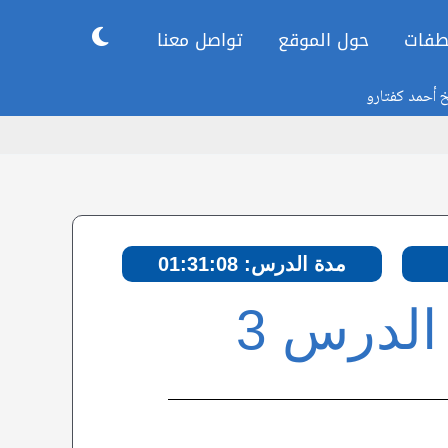
طفات
حول الموقع
تواصل معنا
خ أحمد كفتارو
مدة الدرس: 01:31:08