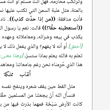
وترتكب محارمه، فهل أنت مسلم أو أنت مسلم
بالمئة، مثل علبة السمن التي تكتب عليها نس
فأنتِ منافقة:
((من إذا حدَّث كذب))
.. نا
((أستعطينه حقًّا؟))
قالت: نعم يا رسول الل
يكذب في بيعه وشرائه، ومعاملاته وعهده وو
[أحمق]
أو أنه لا يفهم؟ والذي يفعل ذلك لا يؤ
تعلم به فالله يعلم بماذا ستسرّ،
[وهذا معنى:
هذا الذي حُرِمناه نحن رغم جامعاتنا ومعاهدن
ألقاب مملكة في
مثل القط حين يقف شعره وينفخ نفسه وي
فنسأل الله أنْ يجعلنا من المسلمين حقًّ
كانت الأرض سَبْخَة فمهما بذرتَ فيها من 