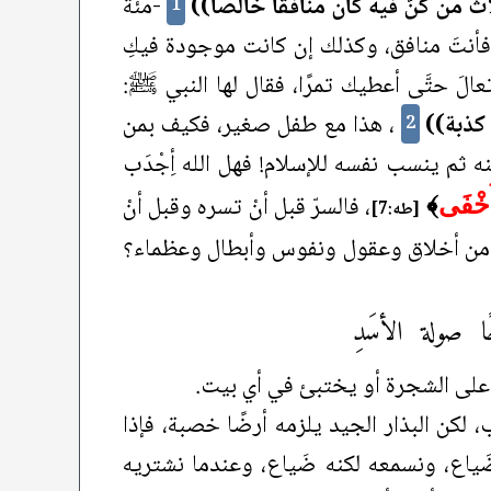
ث من كنَّ فيه كان منافقًا خالصًا))
-مئةً
1
َ فأنتَ منافق، وكذلك إن كانت موجودة فيكِ
تعالَ حتَّى أعطيك تمرًا، فقال لها النبي ﷺ:
 كذبة))
، هذا مع طفل صغير، فكيف بمن
2
 ثم ينسب نفسه للإسلام! فهل الله أِجْدَب
، فالسرّ قبل أنْ تسره وقبل أنْ
أَخْفَى
﴾
[طه:7]
نع من أخلاق وعقول ونفوس وأبطال وعظماء؟
ًا صولة الأسَدِ
على الشجرة أو يختبئ في أي بيت.
 لكن البذار الجيد يلزمه أرضًا خصبة، فإذا
َياع، ونسمعه لكنه ضَياع، وعندما نشتريه