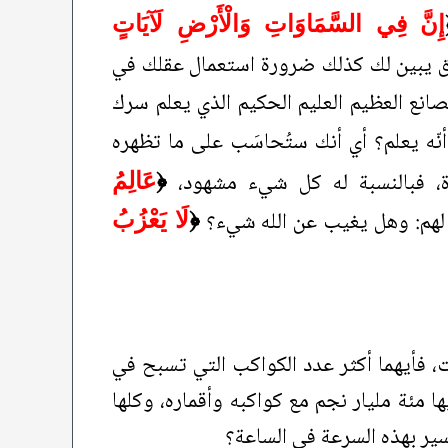
إِنَّ فِي السَّمَاوَاتِ وَالْأَرْضِ لَآيَاتٍ
حقائق يبين لك كذلك ضرورة استعمال عقلك في
انع العظيم العليم الحكيم الذي يعلم سرك
أنّه يعلم؟ أي أنك ستُحاسَب على ما تظهره
ة، فبالنسبة له كل شيء مشهود،
﴿
عَالِمُ
قال لهم: وهل يغيب عن الله شيء؟
﴿
لَا يَعْزُبُ
، فأيهما أكثر عدد الكواكب التي تسبح في
ا مئة مليار نجم مع كواكبه وأقماره، وكلها
سير بهذه السرعة في الساعة؟