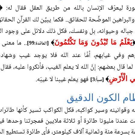
سورة ليعرّف الإنسان بالله من طريق العقل فقال له:
﴿
والبراهين الموضِّحة للحقائق.. فكما يبيِّن لك القرآن ال
 جباله وحيوانه، بل ونفسك، فكل ذلك دلائل على وجود الص
.. ما معنى 
يَعْلَمُ مَا تُبْدُونَ وَمَا تَكْتُمُونَ
﴾
[المائدة:99]
 وفي غيابهم، أمَّا عند الله فلا يوجد غيب وشهاد
ما قال بعضهم: إنَّ الله لا يعلم الغيب، فأنكروا عليه، ف
فهو يعلم غيبنا لا غيبَه.
ِي الْأَرْضِ
﴾
[سبأ:3]
م الكون الدقيق
 وقوانينه وسير كواكبه، فكل الكواكب تسير كأنها طائرات
ت عندنا مليونا طائرة أو ثلاثة ملايين فمجرتنا وحدها فيه
 بسرعة مئة وثمانية آلاف كيلومتر، فأي طائرة تستطيع ال