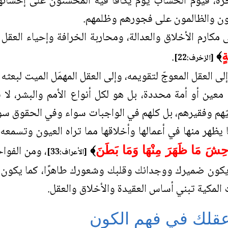
آخرة، فيوم الحساب يوم يُكافَأ فيه المحسنون على إحسان
مون والظالمون على فجورهم وظلمهم.
 مكارم الأخلاق والعدالة، ومحاربة الخرافة وإحياء العقل 
.
ةٍ
﴾
[الزخرف:22]
إلى العقل المعوجّ لتقويمه، وإلى العقل المهمَل الميت لبعثه
ين أو أمة محددة، بل هو لكل أنواع الأمم والبشر، لا ف
نيّهم وفقيرهم، بل كلهم في الواجبات سواء وفي الحقوق سو
ا يظهر منها في أعمالها وأخلاقها مما تراه العيون وتسمعه 
، ومن الفوا
َوَاحِشَ مَا ظَهَرَ مِنْهَا وَمَا بَطَنَ
﴾
[الأعراف:33]
 يكون ضميرك ووجدانك وقلبك وشعورك طاهرًا، كما يكون 
 المكية تبني أساس العقيدة والأخلاق والعقل.
عقلك في فهم الكون