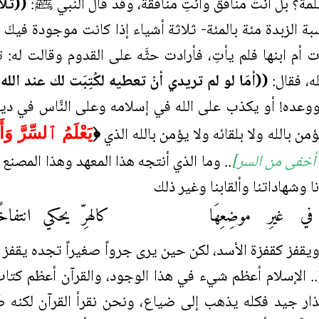
ة؟ بل أنتَ منافق وأنتِ منافقة، وقد قال النبي ﷺ:
((ثلا
بة الزبدة مئة بالمئة- ثلاثة أشياء إذا كانت موجودة فيك
دت أم ابنها فلم يأتِ، فأرادت حثَّه على القدوم وقالت له: 
ه، فقال:
((أمَا لو لم تريدي أنْ تعطيه لكُتِبَت لك عند الله
عده! أو يكذب على الله في إسلامه وعلى النَّاس في دينه
من بالله ولا بلقائه ولا يؤمن بالله الذي
﴿
يَعْلَمُ ٱلسِّرَّ وَ
 أخفى من السر]
.. وما الذي أنتجه هذا المعهد وهذا المص
ا وشهاداتنا وألقابنا وغير ذلك
 غيرِ موضِعِهَا
كالهرِّ يحكي انتفاخ
قفز كقفزة الأسد، لكن حين يرى جرواً صغيراً تجده يقفز 
ا.. الإسلام أعظم شيء في هذا الوجود، والقرآن أعظم كتاب،
بذار جيد فكله يذهب إلى ضياع، ونحن نقرأ القرآن لكنه ض