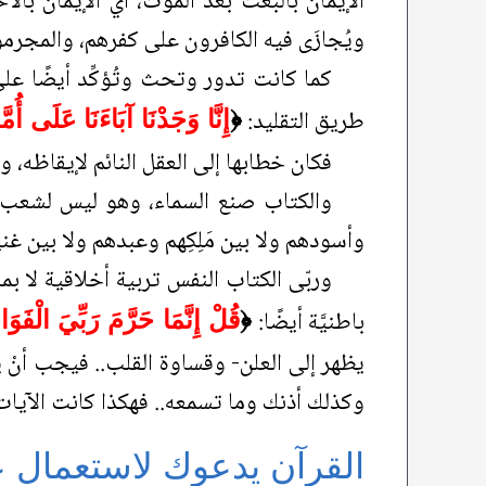
الإيمان بالبعث بعد الموت، أي الإيمان بال
ويُجازَى فيه الكافرون على كفرهم، والمجر
كما كانت تدور وتحث وتُؤكِّد أيضًا على
طريق التقليد:
﴿
إِنَّا وَجَدْنَا آبَاءَنَا عَلَى أُمَّ
فكان خطابها إلى العقل النائم لإيقاظه، و
والكتاب صنع السماء، وهو ليس لشعب مع
وأسودهم ولا بين مَلِكِهم وعبدهم ولا بين غ
وربّى الكتاب النفس تربية أخلاقية لا بم
باطنيَّة أيضًا:
﴿
قُلْ إِنَّمَا حَرَّمَ رَبِّيَ الْف
يظهر إلى العلن- وقساوة القلب.. فيجب أنْ
وكذلك أذنك وما تسمعه.. فهكذا كانت الآيات
القرآن يدعوك لاستعمال 