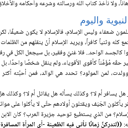
 ودِهاناً، ولا نأخذ كتاب الله ورسالته وشرعه وأحكامه والأخلاق
نبوية واليوم
لمون ضعفاء وليس الإسلام، فالإسلام لا يكون ضعيفًا، لك
كله وثنياً كافراً، ويريد الإسلام أنْ ينقلهم من الظلمات
 كالجسد الواحد.. فلا غنيَّ وفقير، بل سيجعل الكل في رفا
ّه مُؤَمَّناً كأقوى الأقوياء، ولم ينقل شخصًا واحدًا، بل 
لدت، لمن المولود؟ تحدد هي الوالد، فمن أحبَّته أكثر
هل يسافر أم لا؟ وكذلك يسأله هل يقاتل أم لا؟ وكذلك هل ي
 يأكلون الجَيَف ويقتلون أولادهم حتَّى لا يأكلوا على موائد
لام؟ من الذي يستطيع توحيد جزيرة العرب؟ كان الابن يق
ه:
((لتدركنَّ زمانًا تأتي فيه الظعينة -أي المرأة المسا