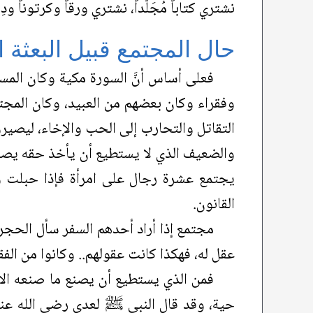
نشتري كتاباً مُجَلَّداً، نشتري ورقاً وكرتوناً
حال المجتمع قبيل البعثة ال
فعلى أساس أنَّ السورة مكية وكان المس
وفقراء وكان بعضهم من العبيد، وكان المجتمع 
التقاتل والتحارب إلى الحب والإخاء، ليصيروا
والضعيف الذي لا يستطيع أن يأخذ حقه يصير حق
يجتمع عشرة رجال على امرأة فإذا حبلت وو
القانون.
مجتمع إذا أراد أحدهم السفر سأل الحجر 
عقل له، فهكذا كانت عقولهم.. وكانوا من الفقر
فمن الذي يستطيع أن يصنع ما صنعه الإس
حية، وقد قال النبي ﷺ لعدي رضي الله عن