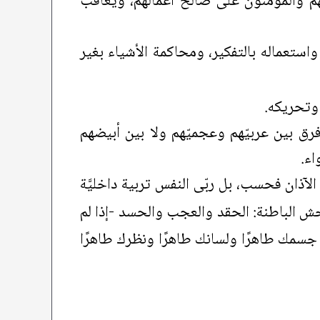
هم والمؤمنون على صالح أعمالهم، ويُعاقَب
واستعماله بالتفكير، ومحاكمة الأشياء بغير
 وتحريكه.
رق بين عربيّهم وعجميّهم ولا بين أبيضهم
اء.
الآذان فحسب، بل ربّى النفس تربية داخليَّة
حش الباطنة: الحقد والعجب والحسد -إذا لم
جسمك طاهرًا ولسانك طاهرًا ونظرك طاهرًا