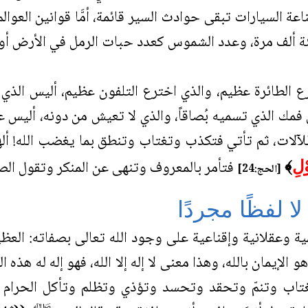
ة السيارات تبقى حوادث السير قائمة، أمَّا قوانين العوال
مئة ألف مرة، وعدد الشموس كعدد حبات الرمل في الأرض أو 
رع الطائرة عظيم، والذي اخترع التلفون عظيم، أليس الذ
مك الذي تسميه بُصاقاً، والذي لا تعيش من دونه، أليس ع
لات، ثم تأتي فتكذب وتغتاب وتنطق بما يغضب الله! ألهذا 
فتأمر بالمعروف وتنهى عن المنكر وتقول الصد
ْلِ
﴾
[الحج:24]
لا لفظًا مجردًا
علمية وعقلانية وإقناعية على وجود الله تعالى بصفاته: العظ
 الإيمان بالله، وهذا معنى لا إله إلا الله، فهو إله له هذه 
تاب وتنمّ وتحقد وتحسد وتؤذي وتظلم وتأكل الحرام ول