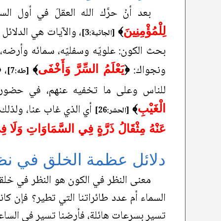
بعد أنْ حرَّك الله العقلَ في أول ال
، والآيات هي الدلائل 
لِلْمُؤْمِنِينَ
﴾
[الجاثية:3]
بحث الكون: علويّه وسفليّه، سمائه وأرضه،
ونجواك:
،
﴿
يَعْلَمُ السِّرَّ وَأَخْفَى
﴾
﴿
[طه:7]
للناس وعلى ما تخفيه عنهم، في حضورهم
أي الذي غاب عنا، ولذلك ل
الْغَيْبِ
﴾
[الحشر:26]
عَنْهُ مِثْقَالُ ذَرَّةٍ فِي السَّمَاوَاتِ وَلَا ف
دلائل عظمة الخلق في نظا
معنى النظر في الكون هو النظر في خلقه
السماء أم عدد طائراتنا التي تطير؟ فإن كان
تسير بسرعات هائلة، فأرضنا تسير في الساعة