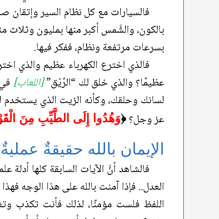
فالسيارات مع كل نظام السير وإتقان صناع
بالكون، والشَّمس أكبر منها بمليون وثلاث 
بسرعات مرتفعة ونظام، ففكر فيها.
فالذي اخترع الكهرباء عظيم والذي اخت
عظيمًا؟ والذي خلق لك “الرِّيْق”
[اللعاب]
في ف
لسانك وحلقك، وكأنه الزيت الذي يستخدم للآ
عز وجل؟
﴿
وَهُدُوا إِلَى الطَّيِّبِ مِنَ الْقَو
الإيمان بالله حقيقةٌ عمليةٌ 
فالشاهد أنَّ الآيات السابقة كلها أدلة 
العدل.. فإذا آمنت بالله على هذا الوجه فهذا هو
اللفظ فلست مؤمنًا، لذلك فأنت تكذب وتغ