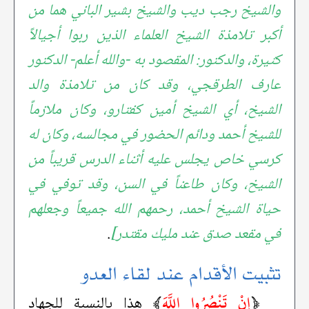
والشيخ رجب ديب والشيخ بشير الباني هما من
أكبر تلامذة الشيخ العلماء الذين ربوا أجيالاً
كثيرة، والدكتور: المقصود به -والله أعلم- الدكتور
عارف الطرقجي، وقد كان من تلامذة والد
الشيخ، أي الشيخ أمين كفتارو، وكان ملازماً
للشيخ أحمد ودائم الحضور في مجالسه، وكان له
كرسي خاص يجلس عليه أثناء الدرس قريباً من
الشيخ، وكان طاعناً في السن، وقد توفي في
حياة الشيخ أحمد، رحمهم الله جميعاً وجعلهم
في مقعد صدق عند مليك مقتدر]
.
تثبيت الأقدام عند لقاء العدو
﴿
إِنْ تَنْصُرُوا اللَّهَ
﴾
هذا بالنسبة للجهاد