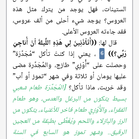
الستينات، فهل يوجد من يترك مثل هذه
العروس؟ يوجد شيء أحلى من ألف عروس،
فقد جاءته العروس الأعلى.
قال لها:
((أَتَأذَنِينَ لِي هَذِهِ اللَّيلةَ أنْ أُناجِيَ
رَبِّي؟))
، يعني إذا كنتَ تأكل “مُجَدَّرَة”
6
وحصلت على “أُوْزِي” طازج، والمُجَدَّرة مضى
عليها يومان أو ثلاثة وفي شهر “تموز أو آب”
وقد خربت، ماذا تأكل؟
[المُجَدَّرَة طعام شعبي
بسيط يتكون من البرغل والعدس، وهو طعام
الفقراء، والأُوْزِيْ طعام فاخر للأغنياء، يتكون من
الرز والبازلاء واللحم ويُغَطَّى بطبقة من العجين
الرقيق.. وشهر تموز هو السابع في السنة