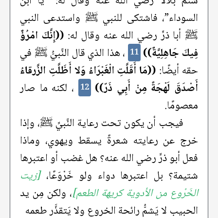
شتم بلالًا رضي الله عنه وقال له: “يا ابن
السوداء”، فاشتكى للنبي ﷺ واستدعى النبي
ﷺ أبا ذرٍّ رضي الله عنه وقال له:
((إِنَّكَ امْرُؤٌ
فِيكَ جَاهِلِيَّةٌ))
، هذا الذي قال النَّبيُّ ﷺ في
11
حقه أيضًا:
((مَا أَقَلَّتِ الْغَبْرَاءُ وَلا أَظَلَّتِ الزَّرقاءُ
أَصْدَقَ لَهْجَةً مِنْ أَبِي ذَرّ))
، لكنه ما صار
12
معصومًا.
فيجب أن يكون تحت رعاية النَّبيِّ ﷺ، وإذا
خرج عن رعايته شعرةً يسقط ويهوي، وماذا
فعل أبو ذرٍّ رضي الله عنه؟ هل غضب أو اعتبرها
شتيمة؟ بل اعتبرها دواء ولو خَرْوَعًا،
[زيت
الخَرْوع من الأدوية كريهة الطعم]
، ولكن مِن يد
الحبيب لا يَشمُّ رائحة الخروع ولا يَتقذَّر طعمه