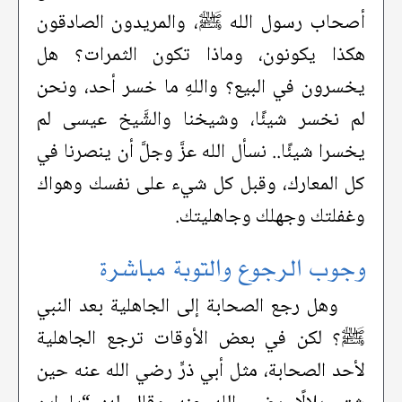
أصحاب رسول الله ﷺ، والمريدون الصادقون
هكذا يكونون، وماذا تكون الثمرات؟ هل
يخسرون في البيع؟ واللهِ ما خسر أحد، ونحن
لم نخسر شيئًا، وشيخنا والشَّيخ عيسى لم
يخسرا شيئًا.. نسأل الله عزَّ وجلَّ أن ينصرنا في
كل المعارك، وقبل كل شيء على نفسك وهواك
وغفلتك وجهلك وجاهليتك.
وجوب الرجوع والتوبة مباشرة
وهل رجع الصحابة إلى الجاهلية بعد النبي
ﷺ؟ لكن في بعض الأوقات ترجع الجاهلية
لأحد الصحابة، مثل أبي ذرٍّ رضي الله عنه حين