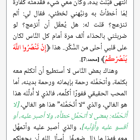
انتهى قبَّلتُ يده، وكان معي شيء فقدَّمتُه كفارةً
لِمَا أخطأتُ به ونبَّهني لخطئي، فقال لي: ألم
تنزعج؟ قلت له: هل يُعقَل أن أَنزعج؟ لو
ضربتَني بالحذاء ألف مرة أمام كل النَّاس لكان
﴿
إِنْ تَنْصُرُوا اللَّهَ
على قلبي أحلى من السُّكَّر.. هذا
يَنْصُرْكُمْ
﴾
.
[محمد:7]
وهناك بعض النَّاس لا أستطيع أن أتكلم معه
بكلمة، وأتحَمَّله رحمة بإيمانه ورحمة بدينه، أما
المحب الحقيقي ففورًا أكلِّمه، فالذي لا أُدلِّله هذا
هو الغالي، والذي “لا أَتَحَمَّله” هذا هو الغالي،
[لا
أَتَحَمَّله: بمعنى لا أتحَمَّل خطأَه، ولا أصبر عليه، أو
أقسو عليه وأُؤَنِّبه]
، والذي أصبر عليه وأتمهَّل
معه فهذا ما زال ضعيفًا.. أسأل الله أن يجعلكم