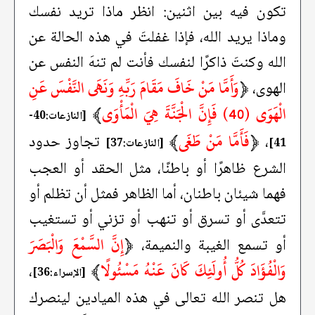
تكون فيه بين اثنين: انظر ماذا تريد نفسك
وماذا يريد الله، فإذا غفلتَ في هذه الحالة عن
الله وكنتَ ذاكرًا لنفسك فأنت لم تنهَ النفس عن
﴿
وَأَمَّا مَنْ خَافَ مَقَامَ رَبِّهِ وَنَهَى النَّفْسَ عَنِ
الهوى،
الْهَوَى (40) فَإِنَّ الْجَنَّةَ هِيَ الْمَأْوَى
﴾
[النازعات:40-
﴿
فَأَمَّا مَنْ طَغَى
﴾
،
تجاوز حدود
41]
[النازعات:37]
الشرع ظاهرًا أو باطنًا، مثل الحقد أو العجب
فهما شيئان باطنان، أما الظاهر فمثل أن تظلم أو
تتعدَّى أو تسرق أو تنهب أو تزني أو تستغيب
﴿
إِنَّ السَّمْعَ وَالْبَصَرَ
أو تسمع الغيبة والنميمة،
وَالْفُؤَادَ كُلُّ أُولَئِكَ كَانَ عَنْهُ مَسْئُولًا
﴾
،
[الإسراء:36]
هل تنصر الله تعالى في هذه الميادين لينصرك