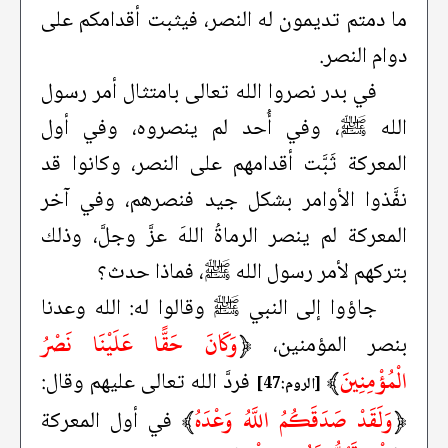
ما دمتم تديمون له النصر، فيثبت أقدامكم على
دوام النصر.
في بدر نصروا الله تعالى بامتثال أمر رسول
الله ﷺ، وفي أُحد لم ينصروه، وفي أول
المعركة ثَبَّت أقدامهم على النصر، وكانوا قد
نفَّذوا الأوامر بشكل جيد فنصرهم، وفي آخر
المعركة لم ينصر الرماةُ اللهَ عزَّ وجلَّ، وذلك
بتركهم لأمر رسول الله ﷺ، فماذا حدث؟
جاؤوا إلى النبي ﷺ وقالوا له: الله وعدنا
﴿
وَكَانَ حَقًّا عَلَيْنَا نَصْرُ
بنصر المؤمنين،
الْمُؤْمِنِينَ
﴾
فردَّ الله تعالى عليهم وقال:
[الروم:47]
﴿
وَلَقَدْ صَدَقَكُمُ اللَّهُ وَعْدَهُ
﴾
في أول المعركة