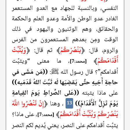
النفسي، وبالنسبة للجهاد مع العدو المستعمر
الغادر عدو الوطن والأمة وعدو العلم والحكمة
والحقائق، وهم الوثنيون واليهود في ذلك
الوقت ومِن بعدهم المستعمرون من الفرس
﴿
يَنْصُرْكُمْ
﴾
﴿
وَيُثَبِّتْ
والروم، قال:
ثم قال:
أَقْدَامَكُمْ
﴾
، ما معنى “ويثبِّت
[محمد:7]
أقدامكم”؟ قال رسول الله ﷺ:
((مَن مَشَى في
حاجةِ أَخِيهِ حتَّى يَقضِيَها لَه ثَبَّتَ اللهُ قَدَمَيه))
على ماذا يثبته
((عَلى الصِّراطِ يَومَ القِيامةِ
﴿
إِنْ تَنْصُرُوا اللَّهَ
يَوْمَ تَزِلُّ الْأَقْدَامُ))
، وهنا
13
يَنْصُرْكُمْ وَيُثَبِّتْ أَقْدَامَكُمْ
﴾
، على ماذا؟
[محمد:7]
يثبِّت أقدامكم على النصر، يعني يُديم لكم النصر