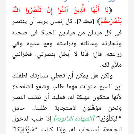
﴿
يَا أَيُّهَا الَّذِينَ آمَنُوا إِنْ تَنْصُرُوا اللَّهَ
يَنْصُرْكُمْ
﴾
، كل إنسان يريد أن ينتصر
[مُحمَّد:7]
في كل ميدان من ميادين الحياة؛ في صحته
وتجارته وعائلته ودراسته ومع عدوه وفي
زراعته، قال: فأنا لا أبخل بنصرتي، فخزائني
ملأى لكم.
ولكن هل يمكن أن تعطي سيارتك لطفلك
ابن السبع سنوات مهما طلب وشفع الشفعاء؟
لأنها ستكون مهلكة له، فعلينا أن نطلب النصر
ونحن مؤهَّلون لاستجابة طلبنا.. حامل
“البَكَلُوْرْيا”
[الشهادة الثانوية]
إذا طلب الدخول
للجامعة يُستجاب له، وإذا كانت “سَرْتَفِيْكا”