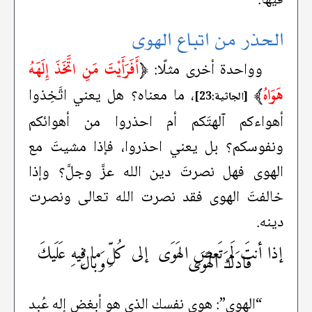
الحذر من اتباع الهوى
﴿
أَفَرَأَيْتَ مَنِ اتَّخَذَ إِلَهَهُ
وواحدة أخرى مثلًا:
هَوَاهُ
﴾
، ما معناه؟ هل يعني اتَّخِذوا
[الجاثية:23]
أهواءكم آلهتَكم أم احذروا من أهوائكم
ونفوسكم؟ بل يعني احذروا، فإذا مشيتَ مع
الهوى فهل نصرتَ دين الله عزَّ وجلَّ؟ وإذا
خالفتَ الهوى فقد نصرت الله تعالى ونصرت
دينه.
إذا أنتَ لَم تَعصِ الهَوَى
إلى كُلِّ ما فِيهِ عَلَيكَ
قادَكَ الهَوَى
وَبالُ
“الهوى”: هوى نفسك الذي هو أبغض إله عُبد