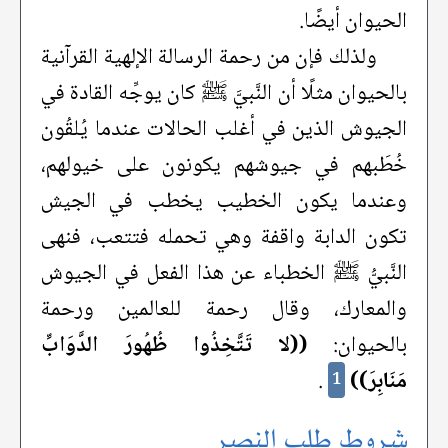
الحيوان أيضًا.
ولذلك فإن من رحمة الرسالة الإلهية القرآنية
بالحيوان مثلًا أن النَّبيَّ ﷺ كان يوجِّه القادة في
الجيوش الذين في أغلب الحالات عندما يُلقُون
خُطَبهم في جيوشهم يكونون على خيولهم،
وعندما يكون الخطيب يخطب في الجيش
تكون الدابة واقفة وهي تحمله فتتعب، فنهى
النَّبيُّ ﷺ الخطباء عن هذا الفعل في الجيوش
والمعارك، وقال رحمة للعالمين ورحمة
بالحيوان:
((لا تَتَّخِذُوا ظُهُورَ الدَّوَابِّ
مَنَابِرَ))
.
1
شروط طلب النصر