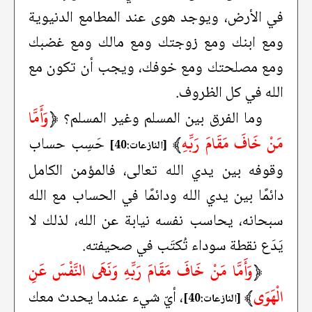
في الأرض، ويوجد هوى عند المطامع الدنيوية
ومع ابنك ومع زوجتك ومع مالك ومع غضبك
ومع مصلحتك ومع خوفك، ويجب أن تكون مع
الله في كل الظروف.
﴿
وَأَمَّا
وما الفرق بين المسلم وغير المسلم؟
مَنْ خَافَ مَقَامَ رَبِّهِ
﴾
حَسِب حساب
[النازعات:40]
وقوفه بين يدي الله تعالى، فالمؤمن الكامل
دائمًا بين يدي الله ودائمًا في الحساب مع الله
سبحانه، يحاسب نفسه نيابة عن الله، لذلك لا
يَدَع نقطة سوداء تُكتَب في صحيفته.
﴿
وَأَمَّا مَنْ خَافَ مَقَامَ رَبِّهِ وَنَهَى النَّفْسَ عَنِ
الْهَوَى
﴾
، أيّ شيء عندما يحدث معك
[النازعات:40]