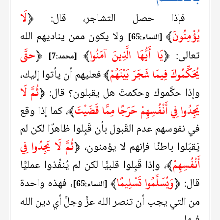
﴿
لَا
فإذا حصل التشاجر، قال:
يُؤْمِنُونَ
﴾
ولا يكون ممن يناديهم الله
[النساء:65]
﴿
يَا أَيُّهَا الَّذِينَ آمَنُوا
﴾
﴿
حتَّى
تعالى:
[محمد:7]
يُحَكِّمُوكَ فِيمَا شَجَرَ بَيْنَهُمْ
﴾
فعليهم أن يأتوا إليك،
﴿
ثُمَّ لَا
وإذا حكَّموك وحكمتَ هل يقبلون؟ قال:
يَجِدُوا فِي أَنْفُسِهِمْ حَرَجًا مِمَّا قَضَيْتَ
﴾
، كما إذا وقع
في نفوسهم عدم القَبول بأن قَبِلوا ظاهرًا لكن لم
﴿
ثُمَّ لَا يَجِدُوا فِي
يَقبَلوا باطنًا فإنهم لا يؤمنون،
أَنْفُسِهِمْ
﴾
، وإذا قَبِلوا قلبيًّا لكن لم يُنفِّذوا عمليًّا
﴿
وَيُسَلِّمُوا تَسْلِيمًا
﴾
قال:
، فهذه واحدة
[النساء:65]
من التي يجب أن تنصر الله عزَّ وجلَّ أي دين الله
فيها.