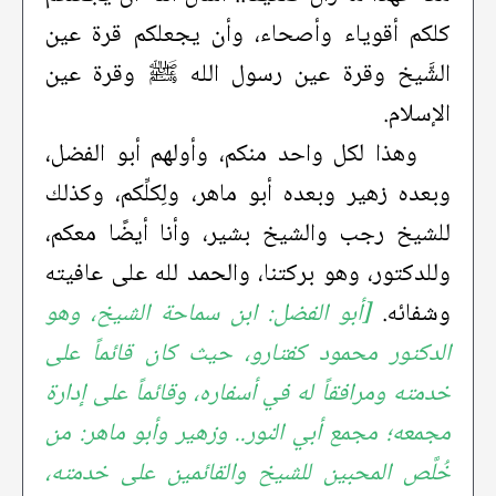
كلكم أقوياء وأصحاء، وأن يجعلكم قرة عين
الشَّيخ وقرة عين رسول الله ﷺ وقرة عين
الإسلام.
وهذا لكل واحد منكم، وأولهم أبو الفضل،
وبعده زهير وبعده أبو ماهر، ولِكلِّكم، وكذلك
للشيخ رجب والشيخ بشير، وأنا أيضًا معكم،
وللدكتور، وهو بركتنا، والحمد لله على عافيته
وشفائه.
[أبو الفضل: ابن سماحة الشيخ، وهو
الدكتور محمود كفتارو، حيث كان قائماً على
خدمته ومرافقاً له في أسفاره، وقائماً على إدارة
مجمعه؛ مجمع أبي النور.. وزهير وأبو ماهر: من
خُلَّص المحبين للشيخ والقائمين على خدمته،