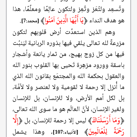
وتُسعِد ولتُعَز وتُعِز ولتكون عالِمًا ومعلِّمًا، هذا
﴿
يَا أَيُّهَا الَّذِينَ آمَنُوا
﴾
هو هدف النداء
.
[محمد:7]
وهم الذين استعدَّت أرض قلوبهم لتكون
مزرعةً لله تعالى يلقي فيها بذوره الربانية ليَنبُت
فيها من كل زوج بهيج، من ثمار يانعة وأشجار
باسقة وورود مزهِرة تَحيى بها القلوب بنور الله
والعقول بحكمة الله والمجتمَع بقانون الله الذي
ما أُنزل إلا رحمة لا لقومية ولا لعنصر ولا لأمَّة،
بل لكل أمم الأرض، ولا للإنسان، بل للإنسان
ولغير الإنسان، لأنَّ العالَم هو ما سوى الله تعالى،
﴿
وَمَا أَرْسَلْنَاكَ
﴾
﴿
إِلَّا
ليس إلا رحمة للإنسان، بل
رَحْمَةً لِلْعَالَمِينَ
﴾
، وهذا يشمل
[الأنبياء:107]