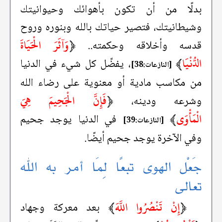
بدلًا من أن تكون بأهوائك وحيوانيتك
وشيطانيتك، فتصير حياتك بالله وبنوره وروح
﴿
وَآثَرَ الْحَيَاةَ
قدسه وأخلاقه وحكمته..
الدُّنْيَا
﴾
، يفضِّل كل شيء في الدنيا
[النازعات:38]
من مكاسب مادية أو معنوية على رضاء الله
﴿
فَإِنَّ الْجَحِيمَ هِيَ
وشرعه ودينه،
الْمَأْوَى
﴾
في الدنيا يوجد جحيم
[النازعات:39]
وفي الآخرة يوجد جحيم أيضًا.
جَعْل الهوى تبعًا لِمَا أمر به الله
تعالى
﴿
إِنْ تَنْصُرُوا اللَّهَ
﴾
بعد معركة وجهاد