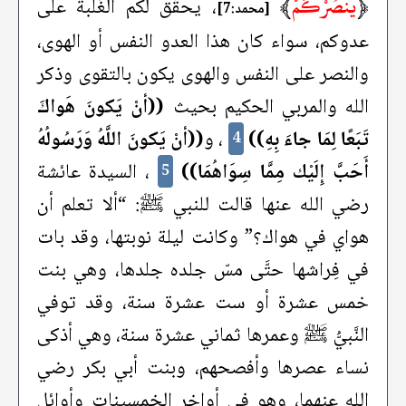
﴿
يَنْصُرْكُمْ
﴾
، يحقِّق لكم الغَلَبة على
[محمد:7]
عدوكم، سواء كان هذا العدو النفس أو الهوى،
والنصر على النفس والهوى يكون بالتقوى وذكر
الله والمربي الحكيم بحيث
((أنْ يَكونَ هَواكَ
تَبَعًا لِمَا جاءَ بِهِ))
، و
((أنْ يَكونَ اللَّهُ وَرَسُولُهُ
4
أَحَبَّ إِلَيْك مِمَّا سِوَاهُمَا))
، السيدة عائشة
5
رضي الله عنها قالت للنبي ﷺ: “ألا تعلم أن
هواي في هواك؟” وكانت ليلة نوبتها، وقد بات
في فِراشها حتَّى مسّ جلده جلدها، وهي بنت
خمس عشرة أو ست عشرة سنة، وقد توفي
النَّبيُّ ﷺ وعمرها ثماني عشرة سنة، وهي أذكى
نساء عصرها وأفصحهم، وبنت أبي بكر رضي
الله عنهما، وهو في أواخر الخمسينات وأوائل