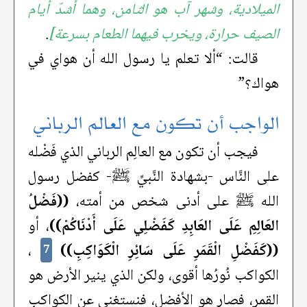
الميلادية، وشهر آب هو الثامن، وهما أشدّ أيام
الصيف حرارة، ويخرب فيهما الطعام بسرعة]
.
قالت: “ألا تعلم يا رسول الله أن هواي في
هواك؟”
الواجب أن تكون مع العالم الرباني
فيجب أن تكون مع العالِم الرباني الذي فَضْله
على النَّاس -بشهادة النَّبيِّ ﷺ- كفضل رسول
الله ﷺ على أدنى شخص من أمته،
((فَضْلُ
العَالِمِ عَلَى العَابِدِ كَفَضْلِي عَلَى أَدْنَاكُمْ))
، أو
((كَفَضْلِ الْقَمَرِ عَلَى سَائِرِ الْكَوَاكِبِ))
،
7
الكواكب نُورُها أقوى، ولكن الذي ينير الأرض هو
القمر، فصار هو الأفضل، فنستغني عن الكواكب