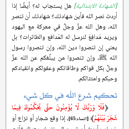
[الشهادة الابتدائية]
هل يستجاب له؟ أيضًا إذا
أردتَ نصر الله فأين شهادتك؟ شهادتك أن تنصر
الله، وهل الله عزَّ وجلَّ في معركة مع اليهود
ويريد مَدافِعَ لنرسل له المَدافع والطائرات؟ بل
يعني إن تنصروا دين الله، وإن تنصروا رسول
الله ﷺ، وإن تنصروا من يبلِّغكم عن الله عزَّ
وجلَّ بكل قواكم وطاقاتكم وعقولكم وانقيادكم
وحبكم وامتثالكم.
تحكيم شرع الله في كل شيء
﴿
فَلَا وَرَبِّكَ لَا يُؤْمِنُونَ حتَّى يُحَكِّمُوكَ فِيمَا
شَجَرَ بَيْنَهُمْ
﴾
، إذا وقع شجار أو نزاع أو
[النساء:65]