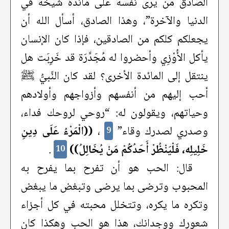
الصادق من يرى نفسه على مائدة شيخه في
الدنيا والآخرة”، وهذا الصادق، أسأل الله أن
يجعلكم كلكم من الصادقين، فإذا كان الإنسان
يأكل الأُوْزِي وأحضروا له مُجَدَّرَة قد خَرِبَت هل
ينتقل إلى المائدة الأخرى؟ لقد كان النَّبيُّ ﷺ
أحب إليهم من أنفسهم وأزواجهم وأولادهم
وحياتهم، ويقولون له: “روحي لروحك فداء،
وصدري لصدرك وقاء”
،
((الْمَرْءُ عَلَى دِينِ
9
خَلِيلِه، فَلْيَنْظُرْ أَحَدُكُمْ مَنْ يُخَالِلُ))
.
10
قال: الحب هو أن تفرح بما يفرح به
المحبوب وترضى بما يرضى وتبغض ما يبغض
وتكره ما يكره، وتتخلل محبته في كل أجزاء
شعورك ووجدانك، هذا هو الحب وهكذا كان