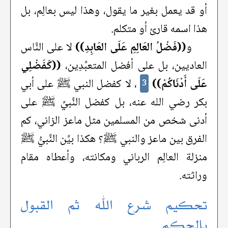
أو قد يعمل بغير ما يقول، وهذا ليس بعالِم، بل
هذا اسمه قارئ أو متكلم.
و
((فَضْلُ العَالِمِ عَلَى العَابِدِ))
لا على النَّاس
العاديين، بل على أفضل المتعبِّدِين،
((كَفَضْلِي
عَلَى أَدْنَاكُمْ))
، لا كفضل النبي ﷺ على أبي
3
بكر رضي الله عنه، بل كفضل النَّبيِّ ﷺ على
أدنى شخص من المسلمين مثل ماعز الزاني، كم
الفرق بين ماعز والنبي ﷺ؟ هكذا بيَّن النَّبيُّ ﷺ
منزلة العالِم الرباني ومكانته، وأعطاه مقام
وراثته.
تحكيم شرع الله ثم القبول
بالحكم