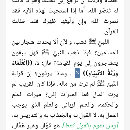
خصام وأردتَ أن ترجع إلى نفسك وهواك فأنت
لم تَنصُر الله، أما إذا استجبتَ لهذه الآية فقد
نصرتَ الله، وإن ولَّيتَها ظهرك فقد خذلتَ
القرآن.
النَّبيُّ ﷺ ذهب، والآن ألا يحدث شجار بين
المسلمين؟ فإذا ذهب النَّبيُّ ﷺ فهل يبقون
يتشاجرون إلى يوم القيامة؟ قال: لا،
((الْعُلَمَاءُ
وَرَثَةُ الأَنْبِيَاءِ))
، وماذا يرثون؟ إنّ قرابة
2
النَّبيِّ ﷺ لم ترث من ماله، فإذا كان القريب لم
يرث المال فما الميراث إذن؟ ميراث العلم
والحكمة، والعلم الرباني والعلم الذي يوجب
العمل به، لا القول به والخِطاب به والتدريس به،
[ومن يقوم بالقول فقط]
هو قوَّال وغير عَمَّال،