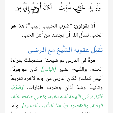
وَلَو بِيَدِ الحَبيبِ سُقِيتُ
لَكانَ أَحَبَّ إلَيَّ مِن
سُمًّا
الدَّواءِ
ألا يقولون: “ضرب الحبيب زبيب”؟ هذا هو
الحب، نسأل الله أن يجعلنا من أهل الحب.
تَقبُّل عقوبة الشَّيخ مع الرضى
مرةً في الدرس مع شيخنا استعجلتُ بقراءة
الختم، والشَّيخ بشير
[الباني]
كان موجودًا،
أليس كذلك؟ فكان الدرس من أوله لآخره تقريعاً
وتأنيباً وشدّ آذان وضرب طيَّارات،
[ضَرْبُ
طَيَّارَة: في اللهجة الدمشقية، وتعني صفعة خلف
الرقبة، والمقصود بها هنا التأنيب الشديد]
، ولَمَّا