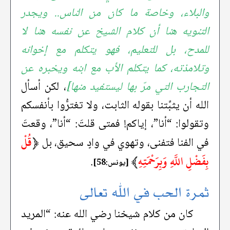
والبلاء، وخاصة ما كان من الناس.. ويجدر
التنويه هنا أن كلام الشيخ عن نفسه هنا لا
للمدح، بل للتعليم، فهو يتكلم مع إخوانه
وتلامذته، كما يتكلم الأب مع ابنه ويخبره عن
التجارب التي مرّ بها ليستفيد منها]
، لكن أسأل
الله أن يثبِّتنا بقوله الثابت، ولا تغترُّوا بأنفسكم
وتقولوا: “أنا”، إياكم! فمتى قلتَ: “أنا”، وقعتَ
﴿
قُلْ
في الفنا فتفنى، وتهوي في وادٍ سحيق، بل
بِفَضْلِ اللَّهِ وَبِرَحْمَتِهِ
﴾
.
[يونس:58]
ثمرة الحب في الله تعالى
كان من كلام شيخنا رضي الله عنه: “المريد