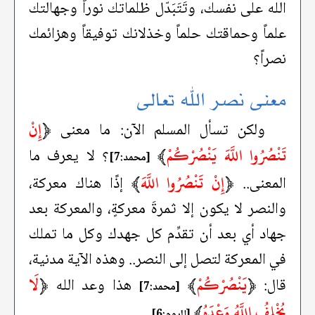
الله على نفسك، وتَتَبَدّل ظلماتك نوراً وجهالتك
علماً وحماقتك حلماً وخذلانك توفيقاً وهزائمك
نصراً؟
معنى نصر الله تعالى
﴿
إِنْ
ولكن تسأل المسلم الآن: ما معنى
تَنْصُرُوا اللَّهَ يَنْصُرْكُمْ
﴾
؟ لا يعرف ما
[محمد:7]
﴿
إِنْ تَنْصُرُوا اللَّهَ
﴾
المعنى..
إذًا هناك معركة،
والنصر لا يكون إلا ثمرةَ معركةٍ، والمعركة بعد
جهاد أي بعد أن تقدِّم كل جهدك وكل ما تملك
في المعركة لتصل إلى النصر.. وهذه الآية مدنية،
﴿
يَنْصُرْكُمْ
﴾
﴿
لَا
قال:
هذا وعد الله
[محمد:7]
يُخْلِفُ اللَّهُ وَعْدَهُ
﴾
.
[الروم:6]