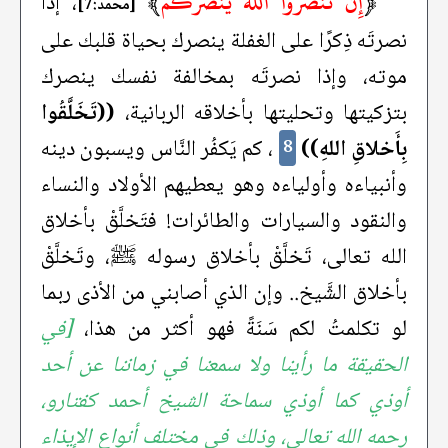
﴿
إِنْ تَنْصُرُوا اللَّهَ يَنْصُرْكُمْ
﴾
، إذا
[محمد:7]
نصرتَه ذِكرًا على الغفلة ينصرك بحياة قلبك على
موته، وإذا نصرتَه بمخالفة نفسك ينصرك
بتزكيتها وتحليتها بأخلاقه الربانية،
((تَخَلَّقُوا
بِأَخلاقِ اللهِ))
، كم يَكفُر النَّاس ويسبون دينه
8
وأنبياءه وأولياءه وهو يعطيهم الأولاد والنساء
والنقود والسيارات والطائرات! فتَخلَّقْ بأخلاق
الله تعالى، تَخلَّقْ بأخلاق رسوله ﷺ، وتَخلَّقْ
بأخلاق الشَّيخ.. وإن الذي أصابني من الأذى ربما
لو تكلمتُ لكم سَنَةً فهو أكثر من هذا،
[في
الحقيقة ما رأينا ولا سمعنا في زماننا عن أحد
أوذي كما أوذي سماحة الشيخ أحمد كفتارو،
رحمه الله تعالى، وذلك في مختلف أنواع الإيذاء