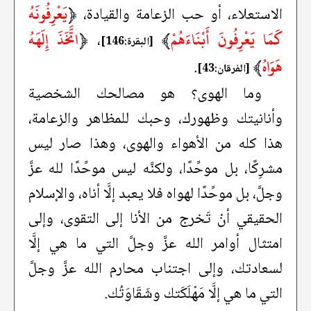
﴿
يَعْرِفُونَهُ
الاستعلاء، أو حب الزعامة والقيادة،
كَمَا يَعْرِفُونَ أَبْنَاءَهُمْ
﴾
﴿
اتَّخَذَ إِلَهَهُ
،
[البقرة:146]
هَوَاهُ
﴾
.
[الفرقان:43]
وما الهوى؟ هو مصالحك الشخصية
وأنانيتك وظهورك، وحبك للمظاهر والزعامة،
هذا كله من الأهواء والهوى، وهذا صار ليس
مشرِكًا، بل موحِّدًا، ولكنَّه ليس موحِّدًا لله عزَّ
وجلَّ، بل موحِّدًا لهواه فلا يعبد إلَّا أناه، والإسلام
الحقيقي أنْ تَخرج من الأنا إلى التقوى، وإلى
امتثال أوامر الله عزَّ وجلَّ التي ما هي إلَّا
لسعادتك، وإلى اجتناب محارم الله عزَّ وجلَّ
التي ما هي إلَّا مَهْلَكَتك وشَقَاوَتُك.