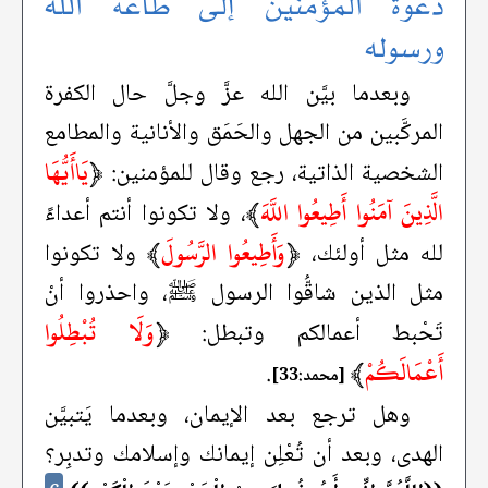
دعوة المؤمنين إلى طاعة الله
ورسوله
وبعدما بيَّن الله عزَّ وجلَّ حال الكفرة
المركَّبين من الجهل والحَمَق والأنانية والمطامع
﴿
يَاأَيُّهَا
الشخصية الذاتية، رجع وقال للمؤمنين:
الَّذِينَ آمَنُوا أَطِيعُوا اللَّهَ
﴾
، ولا تكونوا أنتم أعداءً
﴿
وَأَطِيعُوا الرَّسُولَ
﴾
لله مثل أولئك،
ولا تكونوا
مثل الذين شاقُّوا الرسول ﷺ، واحذروا أنْ
﴿
وَلَا تُبْطِلُوا
تَحْبط أعمالكم وتبطل:
أَعْمَالَكُمْ
﴾
.
[محمد:33]
وهل ترجع بعد الإيمان، وبعدما يَتبيَّن
الهدى، وبعد أن تُعْلِن إيمانك وإسلامك وتدبِر؟