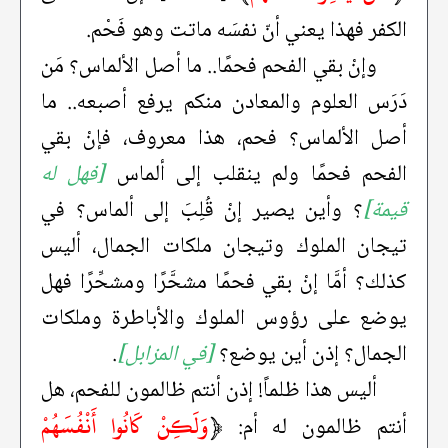
الكفر فهذا يعني أنّ نفسَه ماتت وهو فَحْم.
وإنْ بقي الفحم فحمًا.. ما أصل الألماس؟ مَن
دَرَس العلوم والمعادن منكم يرفع أصبعه.. ما
أصل الألماس؟ فحم، هذا معروف، فإنْ بقي
الفحم فحمًا ولم ينقلب إلى ألماس
[فهل له
قيمة]
؟ وأين يصير إنْ قُلِبَ إلى ألماس؟ في
تيجان الملوك وتيجان ملكات الجمال، أليس
كذلك؟ أمَّا إنْ بقي فحمًا مشحَّرًا ومشحِّرًا فهل
يوضع على رؤوس الملوك والأباطرة وملكات
الجمال؟ إذن أين يوضع؟
[في المزابل]
.
أليس هذا ظلماً! إذن أنتم ظالمون للفحم، هل
﴿
وَلَكِنْ كَانُوا أَنْفُسَهُمْ
أنتم ظالمون له أم: