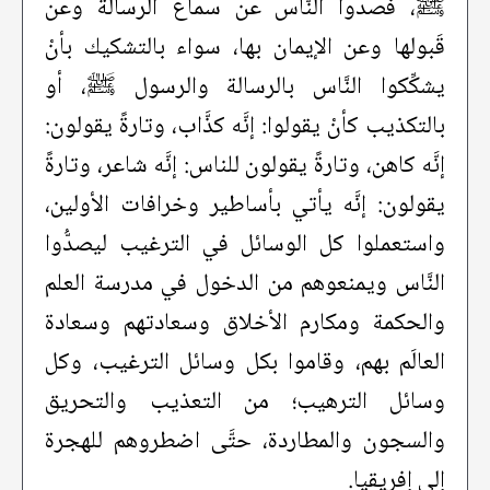
ﷺ، فصدُّوا النَّاس عن سماع الرسالة وعن
قَبولها وعن الإيمان بها، سواء بالتشكيك بأنْ
يشكِّكوا النَّاس بالرسالة والرسول ﷺ، أو
بالتكذيب كأنْ يقولوا: إنَّه كذَّاب، وتارةً يقولون:
إنَّه كاهن، وتارةً يقولون للناس: إنَّه شاعر، وتارةً
يقولون: إنَّه يأتي بأساطير وخرافات الأولين،
واستعملوا كل الوسائل في الترغيب ليصدُّوا
النَّاس ويمنعوهم من الدخول في مدرسة العلم
والحكمة ومكارم الأخلاق وسعادتهم وسعادة
العالَم بهم، وقاموا بكل وسائل الترغيب، وكل
وسائل الترهيب؛ من التعذيب والتحريق
والسجون والمطاردة، حتَّى اضطروهم للهجرة
إلى إفريقيا.