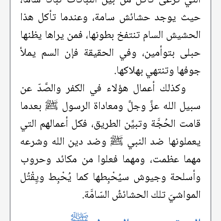
حيث يوجد حشائش سامة، وعندما تأكل هذا
الحشيش السام تنتفخ بطونها، فمن يراها يظنها
حبلى بتوأمين، وفي الحقيقة فإن السم يملأ
جوفها وتنتهي بهلاكها.
وكذلك أعمال هؤلاء في الكفر والصَّدّ عن
سبيل الله عزَّ وجلَّ ومعاداة الرسول ﷺ بعدما
قامت الحُجَّة وتبيَّن الطريق، فكل أعمالهم التي
يعملونها ضد النبي ﷺ وضد دين الله وشرعه
مهما عظمت، ومهما فعلوا من مكائد وحروب
وأسلحة وجيوش سيُحْبِطها كما يُحْبِط ويِقْتُل
المواشيَ تلك الحشائشُ السّامَّة.