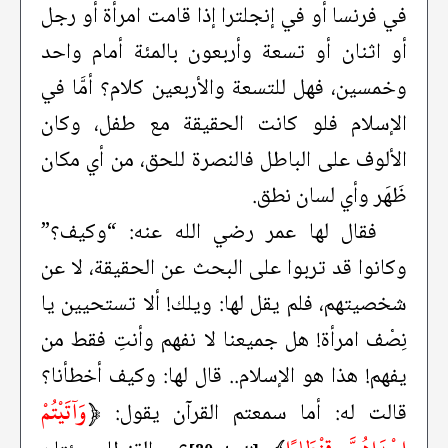
في فرنسا أو في إنجلترا إذا قامت امرأة أو رجل
أو اثنان أو تسعة وأربعون بالمئة أمام واحد
وخمسين، فهل للتسعة والأربعين كلام؟ أمَّا في
الإسلام فلو كانت الحقيقة مع طفل، وكان
الألوف على الباطل فالنصرة للحق، من أي مكان
ظَهَر وأي لسان نطق.
فقال لها عمر رضي الله عنه: “وكيف؟”
وكانوا قد تربوا على البحث عن الحقيقة، لا عن
شخصيتهم، فلم يقل لها: ويلك! ألا تستحيين يا
نِصْف امرأة! هل جميعنا لا نفهم وأنتِ فقط من
يفهم! هذا هو الإسلام.. قال لها: وكيف أخطأنا؟
﴿
وَآتَيْتُمْ
قالت له: أما سمعتم القرآن يقول: