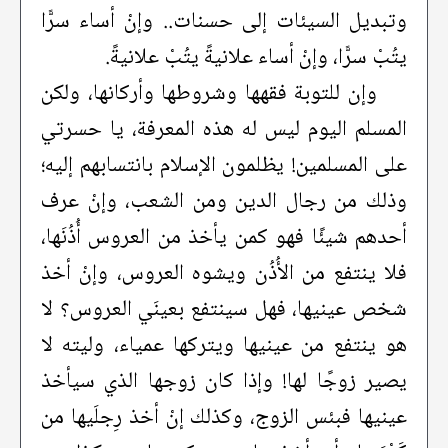
وتبديل السيئات إلى حسنات.. وإنْ أساء سرًّا
يتُبْ سرًّا، وإنْ أساء علانيةً يتُبْ علانيةً.
وإن للتوبة فقهها وشروطها وأركانها، ولكن
المسلم اليوم ليس له هذه المعرفة، يا حسرتي
على المسلمين! يظلمون الإسلام بانتسابهم إليه؛
وذلك من رجال الدين ومن الشعب، وإنْ عرف
أحدهم شيئًا فهو كمن يأخذ من العروس أُذُنَها،
فلا ينتفع من الأُذُن ويشوه العروس، وإنْ أخذ
شخص عينيها، فهل سينتفع بعينَي العروس؟ لا
هو ينتفع من عينيها ويتركها عمياء، وليته لا
يصير زوجًا لها! وإذا كان زوجها الذي سيأخذ
عينيها فبئس الزوج، وكذلك إنْ أخذ رِجلَيها من