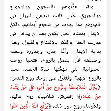
ولقد عذَّبوهم بالسجون وبالتجويع
وبالتحريق، حتَّى كانت تنطفئ النيران في
ظهورهم مما يذوب من شحوم أبدانهم، ولكنَّ
الإيمان بمعناه الحي يكون بعد أنْ يدخل في
مدرسة العقل والفكر بالاقتناع والقَبول، وهذا
بداية الإيمان، وأمَّا جذره وجذوره وعمقه
وحقيقته فأنْ يتصل بالروح، فتحيا روحك
الحيوانية التي مهمَّتها حياة الجسد، تحيا
بالروح الإلهية، وتَتَنَزَّل على روحك روح القدس:
﴿
يُنَزِّلُ الْمَلَائِكَةَ بِالرُّوحِ مِنْ أَمْرِهِ عَلَى مَنْ يَشَاءُ
مِنْ عِبَادِهِ
﴾
، فللأنبياء روح عالية،
[النحل:2]
﴿
يَرْفَعِ اللَّهُ الَّذِينَ آمَنُوا
وللأولياء روح دون ذلك،