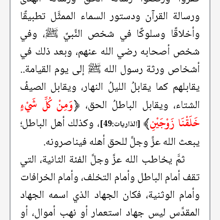
ورسالة القرآن ودستور السماء الممثَّل تطبيقًا
وأخلاقًا وسلوكًا في شخص النَّبيِّ ﷺ، وفي
شخص أصحابه رضي الله عنهم، وبعد ذلك في
أشخاص ورثة رسول الله ﷺ إلى يوم القيامة..
يقابلهم كما يقابلُ الليلُ النهار، ويقابل الصيفُ
﴿
وَمِنْ كُلِّ شَيْءٍ
الشتاء، ويقابل الباطلُ الحق،
خَلَقْنَا زَوْجَيْنِ
﴾
، وكذلك أهل الباطل؛
[الذاريات:49]
يبعث الله عزَّ وجلَّ للحق أهله فيناصرونه.
ثمَّ يخاطب الله عزَّ وجلَّ الفئة الثانية، التي
تقف أمام الباطل وأمام التخلف، وأمام الخرافات
وأمام الوثنية، فكان الجهاد الذي اسمه الجهاد
المقدَّس ليس جهاد استعمار أو نهب أموال، أو