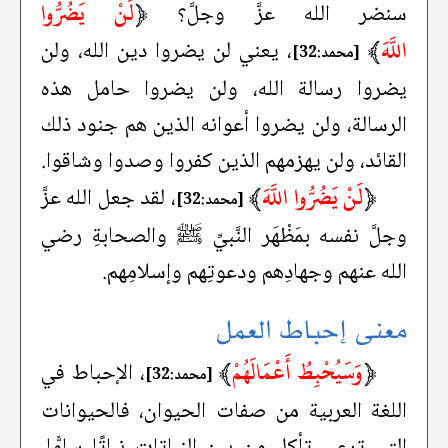
﴿
لَنْ يَضُرُّوا
سنضر الله عزَّ وجلَّ؟
اللَّهَ
﴾
، يعني لن يضروا دين الله، ولن
[محمد:32]
يضروا رسالة الله، ولن يضروا حامل هذه
الرسالة، ولن يضروا أعوانه الذين هم جنود ذلك
القائد، ولن يهزمهم الذين كفروا وصدوا وشاقوا.
﴿
لَنْ يَضُرُّوا اللَّهَ
﴾
، لقد جعل الله عزَّ
[محمد:32]
وجلَّ نفسه بمَظْهَر النَّبيِّ ﷺ والصحابةِ رضي
الله عنهم وجهادِهم ودعوتِهم وإسلامِهم.
معنى إحباط العمل
﴿
وَسَيُحْبِطُ أَعْمَالَهُمْ
﴾
، الإحباط في
[محمد:32]
اللغة العربية من صفات الحيوان، فالحيوانات
التي ترعى تأكل من بين النباتات نباتًا سامًّا،