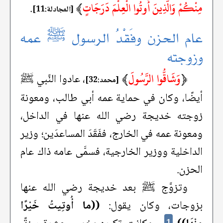
مِنْكُمْ وَالَّذِينَ أُوتُوا الْعِلْمَ دَرَجَاتٍ
﴾
.
[المجادلة:11]
عام الحزن وفَقْدُ الرسول ﷺ عمه
وزوجته
﴿
وَشَاقُّوا الرَّسُولَ
﴾
، عادوا النَّبي ﷺ
[محمد:32]
أيضًا، وكان في حماية عمه أبي طالب، ومعونة
زوجته خديجة رضي الله عنها في الداخل،
ومعونة عمه في الخارج، ففَقَدَ المساعدَين؛ وزير
الداخلية ووزير الخارجية، فسمَّى عامه ذاك عام
الحزن.
وتزوَّج ﷺ بعد خديجة رضي الله عنها
بزوجات، وكان يقول:
((ما أُوتِيتُ خَيْرًا
1