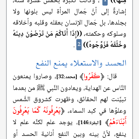
مِنْهَا))
، وكانت تكبره بخمس عشرة سنةً،
إشارةً إلى أنَّ جَمال المرأة ليس بلونها ولا
بجلدها، بل جَمال الإنسان بعقله وقلبه وأخلاقه
وسلوكه وحكمته،
((إِذَا أَتَاكُمْ مَنْ تَرْضَوْنَ دِينَهُ
وخُلُقَهُ فَزَوِّجُوهُ))
.
2
الحسد والاستعلاء يمنع النفع
﴿
كَفَرُوا
﴾
قال:
، وصاروا يمنعون
[محمد:32]
النَّاس عن الهداية، ويعادون النَّبي ﷺ من بعدما
تبيَّنت لهم الحقائق، وظهرت كشروق الشَّمس
﴿
يَعْرِفُونَهُ كَمَا يَعْرِفُونَ
وعلوِّها في كبد السماء،
أَبْنَاءَهُمْ
﴾
، يوجد علم لكنَّه علم لا
[البقرة:146]
ينفع، لأنَّ بينه وبين النفع أنانية الحسد أو