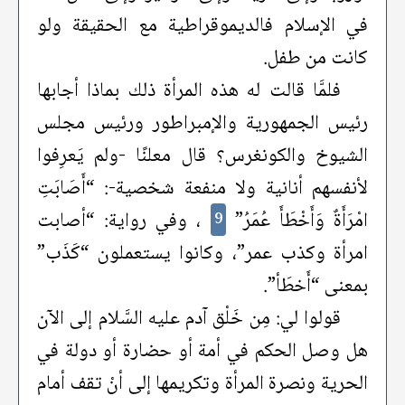
في الإسلام فالديموقراطية مع الحقيقة ولو
كانت من طفل.
فلمَّا قالت له هذه المرأة ذلك بماذا أجابها
رئيس الجمهورية والإمبراطور ورئيس مجلس
الشيوخ والكونغرس؟ قال معلنًا -ولم يَعرِفوا
لأنفسهم أنانية ولا منفعة شخصية-: “أَصَابَتِ
امْرَأَةٌ وَأَخْطَأَ عُمَرُ”
، وفي رواية: “أصابت
9
امرأة وكذب عمر”، وكانوا يستعملون “كَذَب”
بمعنى “أَخطَأ”.
قولوا لي: مِن خَلْق آدم عليه السَّلام إلى الآن
هل وصل الحكم في أمة أو حضارة أو دولة في
الحرية ونصرة المرأة وتكريمها إلى أنْ تقف أمام