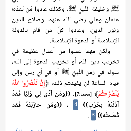
ﷺ وخليفة النَّبيِّ ﷺ، وكذلك عادوا مَن بَعدَه؛
عثمان وعلي رضي الله عنهما وصلاح الدين
ونور الدين، وعادوا كلَّ من قام بالدولة
الإسلامية أو الدعوة الإسلامية.
ولكن مهما عملوا من أعمال عظيمة في
تخريب دين الله، أو تخريب الدعوة إلى الله،
سواء في زمن النَّبيِّ ﷺ أو في أي زمن وإلى
﴿
إِنْ تَنْصُرُوا اللَّهَ
قيام الساعة لن يفيدهم ذلك،
يَنْصُرْكُمْ
﴾
،
((ومَن آذَى لِي وَلِيًّا فَقَدْ
[محمد:7]
آذَنْتُهُ بِحَرْبٍ))
،
((ومَن حارَبْتُهُ فَقَد
4
قَصَمتُه))
.
5