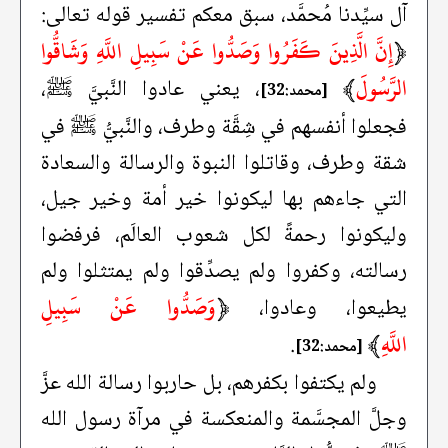
آل سيِّدنا مُحمَّد، سبق معكم تفسير قوله تعالى:
﴿
إِنَّ الَّذِينَ كَفَرُوا وَصَدُّوا عَنْ سَبِيلِ اللَّهِ وَشَاقُّوا
الرَّسُولَ
﴾
، يعني عادوا النَّبيَّ ﷺ،
[محمد:32]
فجعلوا أنفسهم في شِقَّة وطرف، والنَّبيُّ ﷺ في
شقة وطرف، وقاتلوا النبوة والرسالة والسعادة
التي جاءهم بها ليكونوا خير أمة وخير جيل،
وليكونوا رحمةً لكل شعوب العالَم، فرفضوا
رسالته، وكفروا ولم يصدِّقوا ولم يمتثلوا ولم
﴿
وَصَدُّوا عَنْ سَبِيلِ
يطيعوا، وعادوا،
اللَّهِ
﴾
.
[محمد:32]
ولم يكتفوا بكفرهم، بل حاربوا رسالة الله عزَّ
وجلَّ المجسَّمة والمنعكسة في مرآة رسول الله