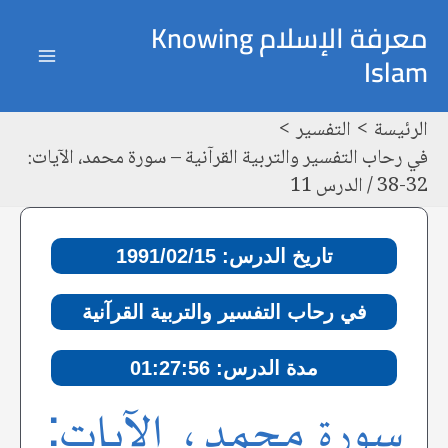
خطي
Post
ain
معرفة الإسلام Knowing
لى
navigation
Islam
enu
لمحتوى
الرئيسة
التفسير
في رحاب التفسير والتربية القرآنية – سورة محمد، الآيات:
32-38 / الدرس 11
تاريخ الدرس: 1991/02/15
في رحاب التفسير والتربية القرآنية
مدة الدرس: 01:27:56
سورة محمد، الآيات: