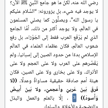
رضي الله عنه، لكنْ ما هو جامع النَّبيِّ ﷺ الآن؟
لا يوجد فيه شيء، بل يزورونه: “السَّلام عليكم
يا رسول الله”، ويصلُّون كما يصلي المسلمون
في العالَم، ولا يوجد أكثر من ذلك، أمَّا الجامع
الذي لم يَرْفَع العرب فقط إلى الجَوْزاء، بل رفع
شعوب العالَم، فكان عظماء العلماء في العالَم
الإسلامي بدءًا من حدود الصين إلى إسبانيا، ولم
يَقْصُرهم على العرب ولا على العجم ولا على
الأتراك، ولا على بخارى ولا على الصين، فكان
هيئة أمم صادقة حقيقية مساواةً وعدلًا،
((لا
فَرقَ بَينَ عَربيّ وأَعجميّ، ولا بَينَ أَبيضَ
وَأَسودَ))
، إلَّا بالعلم والعمل والبذل
3
والتضحية والأخلاق والسلوك.