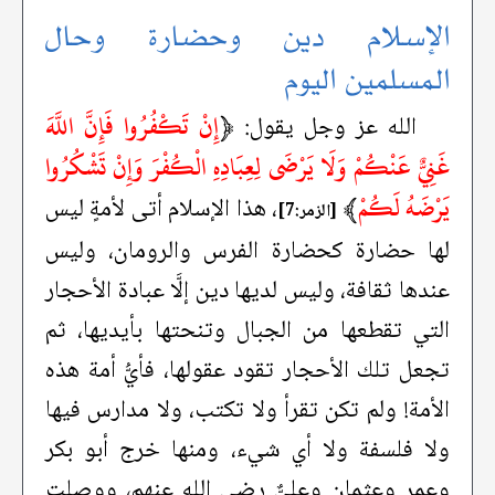
الإسلام دين وحضارة وحال
المسلمين اليوم
﴿
إِنْ تَكْفُرُوا فَإِنَّ اللَّهَ
الله عز وجل يقول:
غَنِيٌّ عَنْكُمْ وَلَا يَرْضَى لِعِبَادِهِ الْكُفْرَ وَإِنْ تَشْكُرُوا
يَرْضَهُ لَكُمْ
﴾
، هذا الإسلام أتى لأمةٍ ليس
[الزمر:7]
لها حضارة كحضارة الفرس والرومان، وليس
عندها ثقافة، وليس لديها دين إلَّا عبادة الأحجار
التي تقطعها من الجبال وتنحتها بأيديها، ثم
تجعل تلك الأحجار تقود عقولها، فأيُّ أمة هذه
الأمة! ولم تكن تقرأ ولا تكتب، ولا مدارس فيها
ولا فلسفة ولا أي شيء، ومنها خرج أبو بكر
وعمر وعثمان وعليٌّ رضي الله عنهم، ووصلت