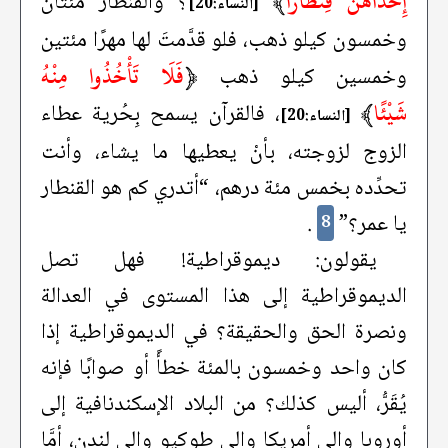
إِحْدَاهُنَّ قِنْطَارًا
﴾
؟ والقنطار مئتان
[النساء:20]
وخمسون كيلو ذهب، فلو قدَّمتَ لها مهرًا مئتين
﴿
فَلَا تَأْخُذُوا مِنْهُ
وخمسين كيلو ذهب
شَيْئًا
﴾
، فالقرآن يسمح بِحُرية عطاء
[النساء:20]
الزوج لزوجته، بأنْ يعطيها ما يشاء، وأنت
تحدِّده بخمس مئة درهم، “أتدري كم هو القنطار
يا عمر؟”
.
8
يقولون: ديموقراطية! فهل تصل
الديموقراطية إلى هذا المستوى في العدالة
ونصرة الحق والحقيقة؟ في الديموقراطية إذا
كان واحد وخمسون بالمئة خطأً أو صوابًا فإنه
يُقَرُّ، أليس كذلك؟ من البلاد الإسكندنافية إلى
أوروبا وإلى أمريكا وإلى طوكيو وإلى لندن، أمَّا