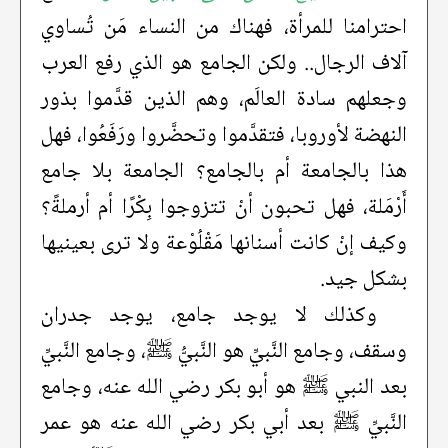
احترامنا للمرأة، فهناك من النساء مَن تُساوي
آلاف الرجال.. ولكن الجامع هو الذي رفع العرب
وجعلهم سادة العالَم، وهم الذين قدَّموا بذور
النهضة لأوروبا، فتقدَّموا وتحضَّروا ورَفَعُوا، فهل
هذا بالجامعة أم بالجامع؟ الجامعة بلا جامع
أَرْمَلة، فهل تحبون أنْ تتزوجوا بِكْرًا أم أرملةً؟
وكيف إنْ كانت أسنانها مَقْلُوْعة ولا ترى بعينيها
بشكل جيد.
وكذلك لا يوجد جامع، يوجد جدران
وسقف، وجامع النَّبيِّ هو النَّبيُّ ﷺ، وجامع النَّبيِّ
بعد النبي ﷺ هو أبو بكر رضي الله عنه، وجامع
النَّبيِّ ﷺ بعد أبي بكر رضي الله عنه هو عمر