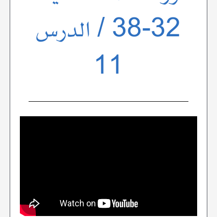
32-38 / الدرس
11