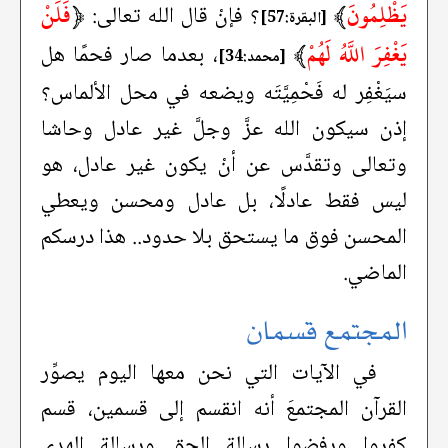
يَظْلِمُونَ
﴾
﴿
فَلَنْ
؟ فإنْ قال الله تعالى:
[البقرة:57]
يَغْفِرَ اللَّهُ لَهُمْ
﴾
، بعدما صار فحمًا هل
[محمد:34]
سيَغْفِر له فَحْمِيَّتَه ويضعه في محل الألماس؟
إذن سيكون الله عزَّ وجلَّ غير عادل وحاشا
وتعالى وتقدَّس عن أنْ يكون غير عادل، هو
ليس فقط عادلًا، بل عادل ومحسن ويعطي
المحسن فوق ما يستحق بلا حدود.. هذا درسكم
الماضي.
المجتمع قسمان
في الآيات التي نحن معها اليوم يصوِّر
القرآن المجتمعَ أنه انقسم إلى قسمين، قسم
كفروا ورفضوا رسالة الحق ورسالة الهدى