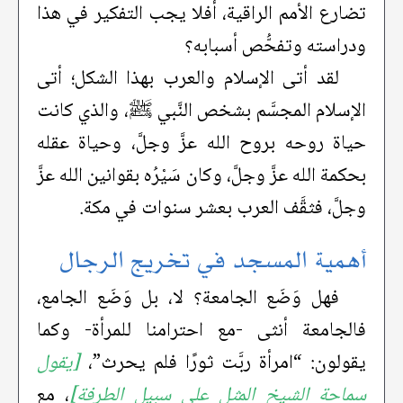
تضارع الأمم الراقية، أفلا يجب التفكير في هذا
ودراسته وتفحُّص أسبابه؟
لقد أتى الإسلام والعرب بهذا الشكل؛ أتى
الإسلام المجسَّم بشخص النَّبي ﷺ، والذي كانت
حياة روحه بروح الله عزَّ وجلَّ، وحياة عقله
بحكمة الله عزَّ وجلَّ، وكان سَيْرُه بقوانين الله عزَّ
وجلَّ، فثقَّف العرب بعشر سنوات في مكة.
أهمية المسجد في تخريج الرجال
فهل وَضَع الجامعة؟ لا، بل وَضَع الجامع،
فالجامعة أنثى -مع احترامنا للمرأة- وكما
يقولون: “امرأة ربَّت ثورًا فلم يحرث”،
[يقول
سماحة الشيخ المثل على سبيل الطرفة]
، مع