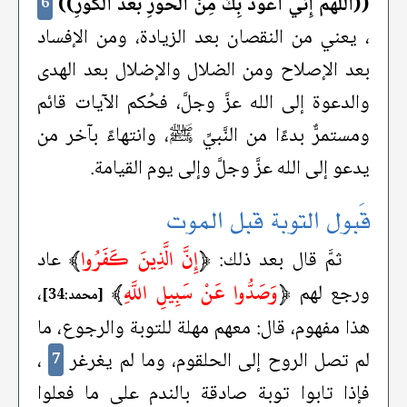
((اللَّهُمَّ إِنِّي أَعُوذُ بِكَ مِنْ الْحَوْرِ بَعْدَ الْكَوْرِ))
6
، يعني من النقصان بعد الزيادة، ومن الإفساد
بعد الإصلاح ومن الضلال والإضلال بعد الهدى
والدعوة إلى الله عزَّ وجلَّ، فحُكم الآيات قائم
ومستمرٌّ بدءًا من النَّبيِّ ﷺ، وانتهاءً بآخر من
يدعو إلى الله عزَّ وجلَّ وإلى يوم القيامة.
قَبول التوبة قبل الموت
﴿
إِنَّ الَّذِينَ كَفَرُوا
﴾
ثمَّ قال بعد ذلك:
عاد
﴿
وَصَدُّوا عَنْ سَبِيلِ اللَّهِ
﴾
ورجع لهم
،
[محمد:34]
هذا مفهوم، قال: معهم مهلة للتوبة والرجوع، ما
لم تصل الروح إلى الحلقوم، وما لم يغرغر
،
7
فإذا تابوا توبة صادقة بالندم على ما فعلوا