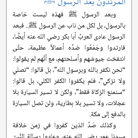
المرتدون بعد الرسول ﷺ
وبعد الرسول ﷺ فهذه ليست خاصة
بالرسول، بل لكل من ناب عن الرسول ﷺ.. فبعد
الرسول عادى العربُ أبا بكر رضي الله عنه أيضًا،
فارتدوا وجَمَعُوا ضدَّه أعمالاً عظيمة، حتَّى
انتفخت جيوشهم وأسلحتهم، مع أنَّهم لم يقولوا:
“نحن نكفر بالله وبرسول الله”، بل قالوا: “نصلي
ولا نزكي”، فلم يكفروا الكفر الكلي، بل قالوا:
“سنمنع الزكاة فقط”، ولكن لا تسير السيارة بلا
عجلات، ولا تسير بلا بطارية، ولن تصل السيارة
بالدفع إلى مكة.
وكذلك صَدَّ الذين كفروا في زمن خلافة
سيدنا عمر رضي الله عنه، وعادوا رسالة النَّبيِّ