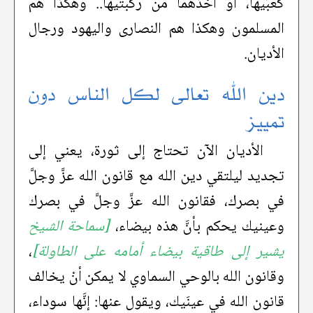
كَعْبَيها، أو أخذهما من ركبتيها.. وهكذا هم
المسلمون وهكذا هم النصارى واليهود ورجال
الأديان.
دين الله تعالى لكل الناس دون
تمييز
الأديان الآن تحتاج إلى ثورة، يعني إلى
تجديد ليلتقي دين الله مع قانون الله عزَّ وجلَّ
في بصرك، فقانون الله عزَّ وجلَّ في بصرك
وعينيك يحكم بأنَّ هذه بيضاء،
[سماحة الشيخ
يشير إلى طاقية بيضاء أمامه على الطاولة]
،
وقانون الله بالوحي السماوي لا يمكن أنْ يخالف
قانون الله في عينَيك، ويقول عنها: إنَّها سوداء،