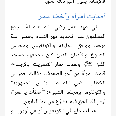
فالإسلام يقول: اتبع ذلك الحق.
أصابت امرأة وأخطأ عمر
في عهد عمر رضي الله عنه لمَّا أجمع
المسلمون على تحديد مهر النساء بخمس مئة
درهم، ووافق الخليفة والكونغرس ومجالس
الشيوخ والأعيان الذين كان يجمعهم مسجد
النَّبيِّ ﷺ، وبعدما صار التصويت بالإجماع،
قامت امرأة من آخر الصفوف، وقالت لعمر بن
الخطاب رضي الله عنه رئيس الجمهورية
والكونغرس ومجلس الشيوخ: “أخطأت يا عمر”،
ليس لك الحق فيما تشرِّع من هذا القانون.
بعد الإجماع في الكونغرس أو في أوروبا أو