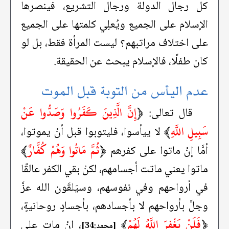
كل رجال الدولة ورجال التشريع، فينصرها
الإسلام على الجميع ويُعلِي كلمتها على الجميع
على اختلاف مراتبهم؟ ليست المرأة فقط، بل لو
كان طفلًا، فالإسلام يبحث عن الحقيقة.
عدم اليأس من التوبة قبل الموت
﴿
إِنَّ الَّذِينَ كَفَرُوا وَصَدُّوا عَنْ
قال تعالى:
سَبِيلِ اللَّهِ
﴾
لا ييأسوا، فليتوبوا قبل أنْ يموتوا،
﴿
ثُمَّ مَاتُوا وَهُمْ كُفَّارٌ
﴾
أمَّا إنْ ماتوا على كفرهم
ماتوا يعني ماتت أجسامهم، لكنْ بقي الكفر عالقًا
في أرواحهم وفي نفوسهم، وسيَلقَون الله عزَّ
وجلَّ بأرواحهم لا بأجسادهم، بأجسادٍ روحانيةٍ،
﴿
فَلَنْ يَغْفِرَ اللَّهُ لَهُمْ
﴾
، إنْ مات على
[محمد:34]