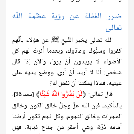
ضرر الغفلة عن رؤية عظمة الله
تعالى
الله تعالى يخبر النَّبيَّ ﷺ عن هؤلاء بأنَّهم
كفروا وسبُّوك وعادَوك، وبعدما أنرتَ لهم كل
الأضواء لا يريدون أنْ يروا، والآن إذا قال
شخص: أنا لا أريد أنْ أرى، ووضع يديه على
عينيه، فماذا يمكننا أنْ نفعل له؟
﴿
لَنْ يَضُرُّوا اللَّهَ شَيْئًا
﴾
قال تعالى:
،
[محمد:32]
بالتأكيد، فإن الله عزَّ وجلَّ خالق الكون وخالق
المجرات وخالق النجوم، وكل نجم تكون أرضنا
أمامه ذَرَّة، وهي أحقر من جناح ذبابة، فهل