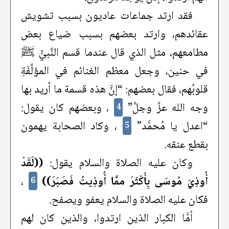
فقد ارتد جماعات عاديون بسبب تشويش
عقائدهم، وارتد بعضهم بسبب ضياع بعض
مطامعهم، مثل الذي قال عندما قسم النَّبيُّ ﷺ
في حنين، وجعل معظم الغنائم في المؤلَّفَةِ
قلوبُهم، فقال بعضهم: “إنَّ هذه قسمة ما أريد بها
وجه الله عزَّ وجلَّ”
، وبعضهم كان يقول:
4
“اعدل يا مُحمَّد”
، وكاد الصحابة يهمون
5
بقطع عنقه.
وكان عليه الصلاة والسلام يقول:
((لَقَدْ
أُوذِيَ مُوسَى بِأَكْثَرَ ممَّا أُوذِيتُ فَصَبَرَ))
،
6
فكان عليه الصلاة والسلام يعفو ويصفح.
أمَّا الكبار الذين ارتدوا، والذين كان لهم