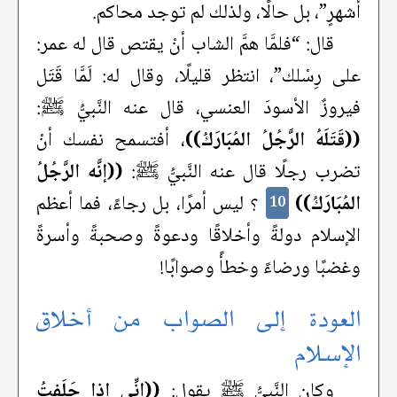
أشهرٍ”، بل حالًا، ولذلك لم توجد محاكم.
قال: “فلمَّا همَّ الشاب أنْ يقتص قال له عمر:
على رِسْلك”، انتظر قليلًا، وقال له: لَمَّا قَتَل
فيروزٌ الأسودَ العنسي، قال عنه النَّبيُّ ﷺ:
((قَتَلَهُ الرَّجُلُ المُبَارَكُ))
، أفتسمح نفسك أنْ
تضرب رجلًا قال عنه النَّبيُّ ﷺ:
((إنَّه الرَّجُلُ
المُبَارَكُ))
؟ ليس أمرًا، بل رجاءً، فما أعظم
10
الإسلام دولةً وأخلاقًا ودعوةً وصحبةً وأسرةً
وغضبًا ورضاءً وخطأً وصوابًا!
العودة إلى الصواب من أخلاق
الإسلام
وكان النَّبيُّ ﷺ يقول:
((إنِّي إذا حَلَفتُ