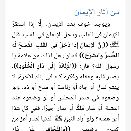
من آثار الإيمان
ويوجد خوف بعد الإيمان، إلَّا إذا استقرَّ
الإيمان في القلب، ودخل الإيمان في القلب، قال
ﷺ:
((إنَّ الإيمانَ إذا دَخلَ في القَلبِ انفَسَحَ لَه
الصَّدرُ وانشَرَحَ))
فقالوا: هل لذلك من علامة يا
رسول الله؟ قال:
((الْإِنَابَةُ إِلَى دَارِ الْخُلُودِ))
،
يصير قلبه وعقله وفكره كله في بناء الآخرة، لا
يهتم لمال أو جاه أو رئاسة أو مدح أو ذم، ولو
وضعوه في صدر المجلس أو لو وضعوه عند
العتبة، أو صار مَلِكًا أو صار أجيرًا، ففي كل هذا
أين همته؟ ولو أراد النَّبيُّ ﷺ الدنيا لصار أعز من
كسرى وقيصر..
((وَالتَّجَافِي عَنْ دَارِ