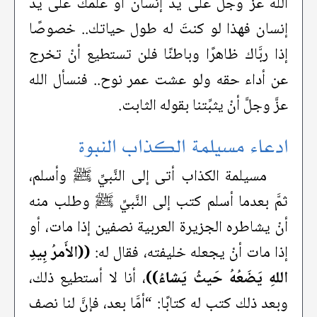
الله عزَّ وجلَّ على يد إنسان أو علَّمك على يد
إنسان فهذا لو كنتَ له طول حياتك.. خصوصًا
إذا ربَّاك ظاهرًا وباطنًا فلن تستطيع أنْ تخرج
عن أداء حقه ولو عشت عمر نوح.. فنسأل الله
عزَّ وجلَّ أنْ يثبِّتنا بقوله الثابت.
ادعاء مسيلمة الكذاب النبوة
مسيلمة الكذاب أتى إلى النَّبيِّ ﷺ وأسلم،
ثمَّ بعدما أسلم كتب إلى النَّبيِّ ﷺ وطلب منه
أنْ يشاطره الجزيرة العربية نصفين إذا مات، أو
إذا مات أنْ يجعله خليفته، فقال له:
((الأَمرُ بِيدِ
اللهِ يَضَعُهُ حَيثُ يَشاءُ))
، أنا لا أستطيع ذلك،
وبعد ذلك كتب له كتابًا: “أمَّا بعد، فإنَّ لنا نصف