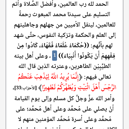
الحمد لله رب العالمين، وأفضل الصَّلاة وأتم
التسليم على سيدنا محمد المبعوث رحمةً
للعالمين، لينقل الأميين من جهلهم وجاهليتهم
إلى العلم والحكمة وتزكية النفوس، حتَّى شهد
لهم بأنَّهم:
((حُكَمَاءُ عُلَمَاءُ فُقَهَاءُ، كَادُوا مِنْ
فِقْهِهِمْ أَنْ يَكُونُوا أَنْبِيَاءَ))
، وعلى أهل بيته
1
الطيِّبِيْن الطاهرين، وعترته الذين قال الله
﴿
إِنَّمَا يُرِيدُ اللَّهُ لِيُذْهِبَ عَنْكُمُ
تعالى فيهم:
الرِّجْسَ أَهْلَ الْبَيْتِ وَيُطَهِّرَكُمْ تَطْهِيرًا
﴾
،
[الأحزاب:33]
وأمر الله عزَّ وجلَّ كل مسلم وإلى يوم القيامة
أنْ يصلي على مُحمَّد وعلى أهل مُحمَّد؛ على
مُحمَّد وعلى أسرة مُحمَّد المؤمنين منهم لا