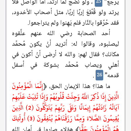
يرجع”
، ولو نضج لَمَا ارتد، أمَّا الواصل فلا
25
يرتد ولو قُطِّعَ إربًا إربًا، مثل أصحاب الأخدود،
فقد حُرِّقوا بالنَّار فلم يَهِنوا ولم يتراجعوا.
أحد الصحابة رضي الله عنهم علَّقوه
ليصلبوه، وقالوا له: أتريد أنْ يكون مُحمَّد
مكانك؟ فقال لهم: والله لا أرضى أنْ أكون في
أهلي ويصاب مُحمَّد بشوكة في أسفل
قدمه”
.
26
﴿
إِنَّمَا الْمُؤْمِنُونَ
ما هذا؟ هذا الإيمان الحق،
الَّذِينَ إِذَا ذُكِرَ اللَّهُ وَجِلَتْ قُلُوبُهُمْ وَإِذَا تُلِيَتْ عَلَيْهِمْ
آيَاتُهُ زَادَتْهُمْ إِيمَانًا وَعَلَى رَبِّهِمْ يَتَوَكَّلُونَ (2) الَّذِينَ
يُقِيمُونَ الصَّلاة وَمِمَّا رَزَقْنَاهُمْ يُنْفِقُونَ (3) أُولَئِكَ
هُمُ الْمُؤْمِنُونَ حَقًّا
﴾
هؤلاء صاروا في أمان الله