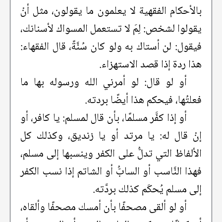
بالأحكام الفقهية لا يعلمون ما يقولون، مثل أنْ
يقولوا لشخص: لِمَ لا تستعمل المسواك لأسنانك،
فيقول: لن أستاك به ولو كان سُنَّةً، قال الفقهاء:
هذا ردة إذا قصد الاستهزاء.
أو لو قال: لو أمرني الله ورسوله بها ما
فعلتُها، فيحكم هذا أيضًا بردته.
أو إذا كفَّر مسلمًا، بأن قال لمسلم: يا كافر، أو
إنْ قال له: يا مرتد أو يا زنديق، وكذلك كل
الألفاظ التي تدلُّ على الكفر وينسبها إلى مسلم،
فهذا النَّاسب أو السابُّ أو الشاتم إذا نسب الكفر
إلى مسلم يُحكَم كذلك بردَّته.
أو لو ألقى مصحفًا بأن أمسك مصحفًا وألقاه،