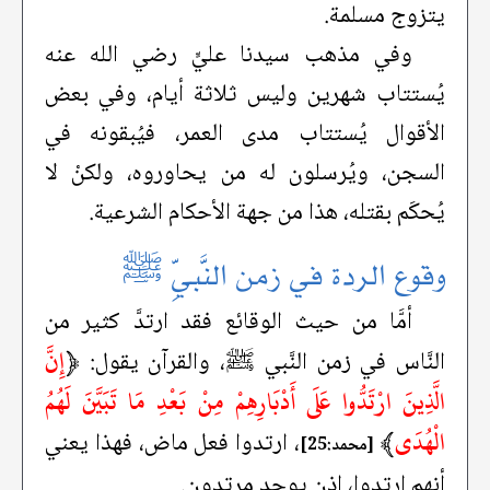
يتزوج مسلمة.
وفي مذهب سيدنا عليٍّ رضي الله عنه
يُستتاب شهرين وليس ثلاثة أيام، وفي بعض
الأقوال يُستتاب مدى العمر، فيُبقونه في
السجن، ويُرسلون له من يحاوروه، ولكنْ لا
يُحكَم بقتله، هذا من جهة الأحكام الشرعية.
وقوع الردة في زمن النَّبيِّ ﷺ
أمَّا من حيث الوقائع فقد ارتدَّ كثير من
﴿
إِنَّ
النَّاس في زمن النَّبي ﷺ، والقرآن يقول:
الَّذِينَ ارْتَدُّوا عَلَى أَدْبَارِهِمْ مِنْ بَعْدِ مَا تَبَيَّنَ لَهُمُ
الْهُدَى
﴾
، ارتدوا فعل ماض، فهذا يعني
[محمد:25]
أنهم ارتدوا، إذن يوجد مرتدون.