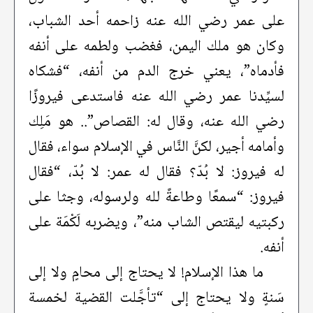
على عمر رضي الله عنه زاحمه أحد الشباب،
وكان هو ملك اليمن، فغضب ولطمه على أنفه
فأدماه”، يعني خرج الدم من أنفه، “فشكاه
لسيِّدنا عمر رضي الله عنه فاستدعى فيروزًا
رضي الله عنه، وقال له: القصاص”.. هو مَلِك
وأمامه أجير، لكنَّ النَّاس في الإسلام سواء، فقال
له فيروز: لا بُدّ؟ فقال له عمر: لا بُدّ، “فقال
فيروز: “سمعًا وطاعةً لله ولرسوله، وجثا على
ركبتيه ليقتص الشاب منه”، ويضربه لَكْمَة على
أنفه.
ما هذا الإسلام! لا يحتاج إلى محامٍ ولا إلى
سَنةٍ ولا يحتاج إلى “تأجَّلت القضية لخمسة