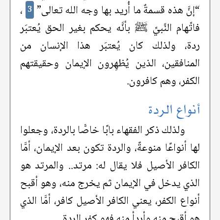
“إنَّ هذه قسمةٌ ما أُريد بها وجه الله تعالى”
،
3
فاتِّهام النَّبيِّ ﷺ بأنَّه يحكم بغير الحق يُعتبَر
ردة، ولذلك كان يُعتبَر هذا الإنسان من
المنافقين، الذين يُظهِرون الإيمان وحقيقتهم
الكفر، وهم كافرون.
أنواع الردة
ولذلك ذكر الفقهاء بابًا خاصًّا بالردة، وجعلوا
لها أنواعًا منوعةً، والردة تكون بعد الإيمان، أمَّا
الكافر الأصيل فلا يقال له: مرتد.. والمرتد هو
الذي يدخل في الإيمان ثم يخرج منه، وهو أقبح
أنواع الكفر، يعني الكافر الأصيل كافر، أمَّا الذي
هو أقبح منه وأردأ منه فهو كفر الردة.