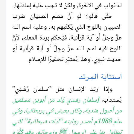
له ثواب في الآخرة، ولكنْ لا تجب عليه إعادتها.
حتَّى قالوا: لو أنَّ معلم الصبيان ضرب
الصبيان باللوح الذي يُكتِّبهم به، وعليه اسم الله
عزَّ وجلَّ أو آية قرآنية، فيُحكَم بردة المعلم، لأنَّ
اللوح فيه اسم الله عزَّ وجلَّ أو آية قرآنية أو
حديث نبوي، وهذا يُعتبَر تحقيرًا للإسلام.
استتابة المرتد
وإذا ارتد الإنسان مثل “سلمان رُشْدِي”
يُستتاب،
[سلمان رشدي وُلد من أبوين مسلمين
من أصول هندية، وكان يعيش في بريطانيا، وفي
عام 1988م أصدر روايته “آيات شيطانية” التي
تطاول بها على الرسول ﷺ وزوجاته، وقد كَفَّرَه