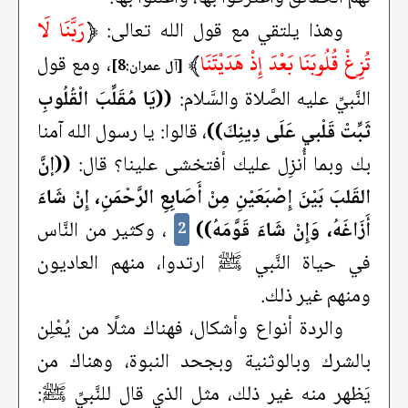
﴿
رَبَّنَا لَا
وهذا يلتقي مع قول الله تعالى:
تُزِغْ قُلُوبَنَا بَعْدَ إِذْ هَدَيْتَنَا
﴾
، ومع قول
[آل عمران:8]
النَّبيِّ عليه الصَّلاة والسَّلام:
((يَا مُقَلِّبَ الْقُلُوبِ
ثَبِّتْ قَلْبي عَلَى دِينِكَ))
، قالوا: يا رسول الله آمنا
بك وبما أُنزِل عليك أفتخشى علينا؟ قال:
((إنَّ
القَلبَ بَيْنَ إِصْبَعَيْنِ مِنْ أَصَابِعِ الرَّحْمَنِ، إِنْ شَاءَ
أَزَاغَهُ، وَإِنْ شَاءَ قَوَّمَهُ))
، وكثير من النَّاس
2
في حياة النَّبي ﷺ ارتدوا، منهم العاديون
ومنهم غير ذلك.
والردة أنواع وأشكال، فهناك مثلًا من يُعْلِن
بالشرك وبالوثنية وبجحد النبوة، وهناك من
يَظهر منه غير ذلك، مثل الذي قال للنَّبيِّ ﷺ: