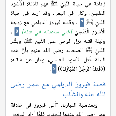
زعامة في حياة النَّبيِّ ﷺ فهم ثلاثة: الْأَسْوَد
الْعَنْسِيِّ، وكان في اليمن، وقد ارتد في حياة
النَّبيِّ ﷺ
، وقتله فيروز الديلمي مع زوجة
7
الْأَسْوَدِ الْعَنْسِيِّ
[التي ساعدته في قتله]
،
8
وليلة قتله نزل الوحي على النَّبيِّ ﷺ، وبشَّر
النَّبيُّ ﷺ الصحابة رضي الله عنهم بأنَّ هذه
الليلة قُتِل الأسود العنسي، وقال عن قاتله:
((قَتَلَهُ الرَجُلُ المُبَارَكُ))
.
9
قصة فيروز الديلمي مع عمر رضي
الله عنه والشّاب
وبمناسبة المبارك، “أتى فيروز في خلافة
عمر رضي الله عنهما للجهاد، فلمَّا أراد الدخول