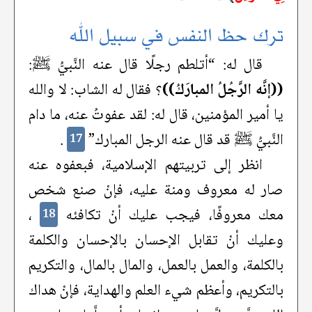
ترك حظ النفس في سبيل الله
قال له: “أتلطم رجلًا قال عنه النَّبيُّ ﷺ:
((إنَّه الرَّجُلُ المبارَكُ))
؟ فقال له الشاب: لا والله
يا أمير المؤمنين، قال له: لقد عفوتُ عنه، ما دام
النَّبيُّ ﷺ قد قال عنه الرجل المبارك”
.
17
انظر إلى تربيتهم الإسلامية، فبعفوه عنه
صار له معروف ومنة عليه، فإنْ صنع شخص
معك معروفًا، فيجب عليك أنْ تكافئه
،
18
وعليك أنْ تقابل الإحسان بالإحسان والكلمة
بالكلمة، والعمل بالعمل، والمال بالمال، والتكريم
بالتكريم، وأعظم شيء العلم والهداية، فإنْ هداك