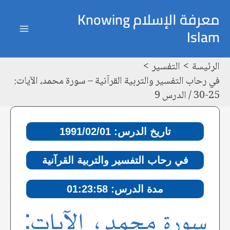
خطي
Post
ain
معرفة الإسلام Knowing
لى
navigation
Islam
enu
لمحتوى
الرئيسة
التفسير
في رحاب التفسير والتربية القرآنية – سورة محمد، الآيات:
25-30 / الدرس 9
تاريخ الدرس: 1991/02/01
في رحاب التفسير والتربية القرآنية
مدة الدرس: 01:23:58
سورة محمد، الآيات: