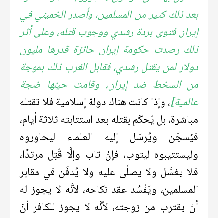
بعد ذلك كثير من المسلمين، وأصدر الخميني في
إيران فتوى بردة رشدي ووجوب قتله، وعلى أثر
ذلك رصدت حكومة إيران جائزة قدرها مليون
دولار لمن يقتل رشدي، فقابل الغرب ذلك بموجة
من السخط ضد إيران، وقامت حينها ضجة
عالمية]
، وإذا كانت هناك دولة إسلامية فلا تقتله
مباشرة، بل يُحكَم بقتله بعد استتابته ثلاثة أيام،
فيُسجَن ويُرسَل إليه العلماء ليحاوروه
وليستتيبوه ليتوب، فإنْ تاب وإلَّا قُتِل مرتدًا،
فلا يغسَّل ولا يصلَّى عليه ولا يُدفَن في مقابر
المسلمين، ويَفْسُد عقد نكاحه، لأنَّه لا يجوز له
أنْ يقترب من زوجته، لأنَّه لا يجوز للكافر أنْ