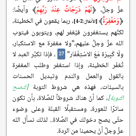
﴿
لَهُمْ دَرَجَاتٌ عِنْدَ رَبِّهِمْ
﴾
عزَّ وجلَّ،
وأيضًا:
﴿
وَمَغْفِرَةٌ
﴾
، ربما يقعون في الخطيئة،
[الأنفال:2-4]
لكنَّهم يستغفرون فيُغفر لهم، ويتوبون فيتوب
الله عزَّ وجلَّ عليهم،”ولا مغفرة مع الاستكبار،
ولَا كَبِيرَة مَعَ الاسْتِغْفَار”
، فإذا تكبَّر العبد لا
27
تُغفَر الخطيئة، وإذا استغفر وطلب المغفرة
بالقول والعمل والندم وتبديل الحسنات
بالسيئات، فهذه هي شروط التوبة
[لتصح
التوبة]
، كما أنّ هناك شروطاً للصَّلاة، بأن تكون
ساترًا للعورة، ومستقبلًا القبلة وعلى وضوء
حتَّى يصح دخولك في الصَّلاة.. لذلك نسأل الله
عزَّ وجلَّ أنْ يحمينا من الردة.