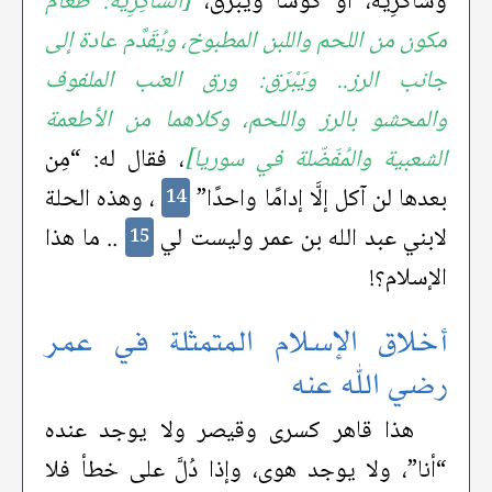
وشاكرِيَّة، أو كوسا ويبرق،
[الشَّاكِرِيَّة: طعام
مكون من اللحم واللبن المطبوخ، ويُقَدَّم عادة إلى
جانب الرز.. ويَبْرَق: ورق العنب الملفوف
والمحشو بالرز واللحم، وكلاهما من الأطعمة
الشعبية والمُفَضّلة في سوريا]
، فقال له: “مِن
بعدها لن آكل إلَّا إدامًا واحدًا”
، وهذه الحلة
14
لابني عبد الله بن عمر وليست لي
.. ما هذا
15
الإسلام؟!
أخلاق الإسلام المتمثلة في عمر
رضي الله عنه
هذا قاهر كسرى وقيصر ولا يوجد عنده
“أنا”، ولا يوجد هوى، وإذا دُلَّ على خطأ فلا