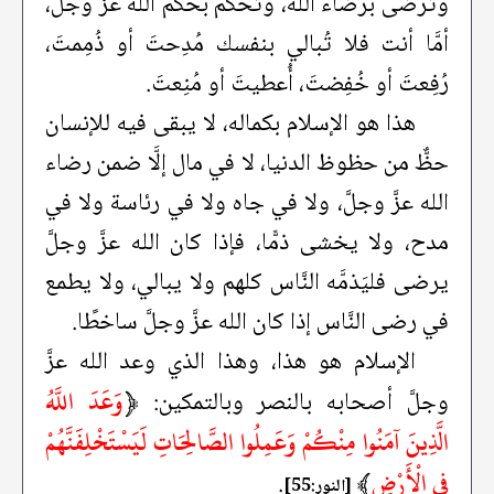
وترضى برضاء الله، وتحكم بحكم الله عزَّ وجلَّ،
أمَّا أنت فلا تُبالي بنفسك مُدِحتَ أو ذُمِمتَ،
رُفِعتَ أو خُفِضتَ، أُعطيتَ أو مُنِعتَ.
هذا هو الإسلام بكماله، لا يبقى فيه للإنسان
حظٌّ من حظوظ الدنيا، لا في مال إلَّا ضمن رضاء
الله عزَّ وجلَّ، ولا في جاه ولا في رئاسة ولا في
مدح، ولا يخشى ذمًّا، فإذا كان الله عزَّ وجلَّ
يرضى فليَذمَّه النَّاس كلهم ولا يبالي، ولا يطمع
في رضى النَّاس إذا كان الله عزَّ وجلَّ ساخطًا.
الإسلام هو هذا، وهذا الذي وعد الله عزَّ
﴿
وَعَدَ اللَّهُ
وجلَّ أصحابه بالنصر وبالتمكين:
الَّذِينَ آمَنُوا مِنْكُمْ وَعَمِلُوا الصَّالِحَاتِ لَيَسْتَخْلِفَنَّهُمْ
فِي الْأَرْضِ
﴾
.
[النور:55]