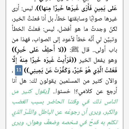
عَلى يَمِينٍ فَأَرَى غَيرَها خَيرًا مِنها))
، ليس: أرى
غيرها صوابًا وسابقتها خطأ، بل أنا فعلتُ الخير،
لكنْ وجدتُ ما هو أفضل، ليس: فعلتُ الخطأ
وتبيَّن لي أنَّه خطأ لأعود إلى الصواب، فهذا من
باب أولى.. قال ﷺ:
((لا أَحلِفُ عَلى خَيرٍ))
وهو يفعل الخير
((فَرَأَيتُ غَيرَه خَيرًا مِنهُ إلَّا
فَعَلتُ الَّذِي هُوَ خَيْرٌ، وَكَفَّرْتُ عَنْ يَمِينِي))
،
11
والآن كثير من المسلمين يقولون لك: هل أنا
أرجع عن كلامي؟! خسئوا..
[يقول كثير من
الناس ذلك في وقتنا الحاضر بسبب الغضب
والكبر، ويرى أن رجوعَه عن الباطل والشَّرّ الذي
تكلم به قدحٌ في شخصه وضعفٌ وهوان، ويرى