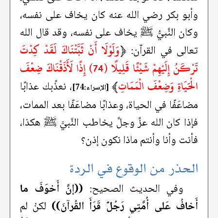
وأبو بكر رضي الله عنه كان يخاف على نفسه،
وكان النَّبيُّ ﷺ يخاف على نفسه، وقد قال الله
﴿
وَلَوْلَا أَنْ ثَبَّتْنَاكَ لَقَدْ كِدْتَ
تعالى في القرآن:
تَرْكَنُ إِلَيْهِمْ شَيْئًا قَلِيلًا (74) إِذًا لَأَذَقْنَاكَ ضِعْفَ
الْحَيَاةِ وَضِعْفَ الْمَمَاتِ
﴾
، نعذِّبك عذابًا
[الإسراء:74]
مضاعَفًا في الحياة، وعذابًا مضاعَفًا بعد الممات،
فإذا كان الله عزَّ وجلَّ يخاطب النَّبيَّ ﷺ هكذا،
فأنت وأنا وأنتم ماذا نكون إذن؟
الحذر من الوقوع في الردة
وفي الحديث الصحيح:
((إنَّ أَخوَفَ ما
أَخافُ عَلى أُمَّتِي رَجُلٌ قَرَأَ القُرآنَ))
لكنْ لم