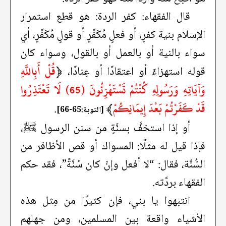
قال الفقهاء: كفر الردة: هو قطع استمرار
الإسلام بنية كفرٍ، أو فعلٍ مُكَفِّرٍ أو قولٍ مُكَفِّرٍ، أي
سواء بالنية أو بالعمل أو بالقول، وسواء كان
﴿
قُلْ أَبِاللَّهِ
قوله استهزاءً أو اعتقادًا أو عِنادًا،
وَآيَاتِهِ وَرَسُولِهِ كُنْتُمْ تَسْتَهْزِئُونَ (65) لَا تَعْتَذِرُوا
قَدْ كَفَرْتُمْ بَعْدَ إِيمَانِكُمْ
﴾
.
[التوبة:65-66]
أو إذا استخفَّ بسنَّةٍ من سنن الرسول ﷺ،
فإذا قيل له مثلًا: المسواك أو قص الأظافر من
السُّنَّة، فقال: “لا أفعل وإنْ كان سُنَّةً”، فقد حكم
الفقهاء بردَّته.
انتبهوا يا بني، فإن كثيرًا من مِثل هذه
الأشياء واقعة بين المسلمين، ومن جهلهم