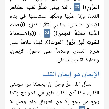
الْغُرُورِ))
، فلا يبقى تعلُّقٌ لقلبه بمظاهر
23
الدنيا، وإذا غَلَبها ومَلَكها يستعملها في بناء
الإيمان والدين، والنبي ﷺ يقول:
((نِعمتِ
الدُّنيا مَطِيَّةُ المؤمِنِ))
،
((والاستِعدادُ
24
لِلمَوتِ قَبلَ نُزُولِ الموتِ))
، فهذه علامةٌ على
شرح الصدر، وعلامةٌ على دخول الإيمان،
وعمارة القلب بالإيمان.
الإيمان هو إيمان القلب
نسأل الله عزَّ وجلَّ أنْ يجعلنا من مؤمني
القلب، فإذا آمن القلب ظهر في الجوارح و”ما
رجع من رجع إلَّا من الطريق، ولو وصل لا