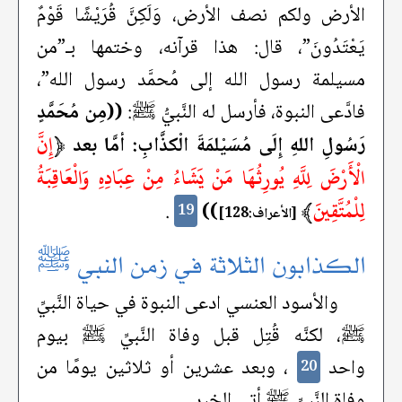
الأرض ولكم نصف الأرض، وَلَكِنَّ قُرَيْشًا قَوْمٌ
يَعْتَدُونَ”، قال: هذا قرآنه، وختمها بـ”من
مسيلمة رسول الله إلى مُحمَّد رسول الله”،
فادَّعى النبوة، فأرسل له النَّبيُّ ﷺ:
((مِن مُحَمَّدٍ
﴿
إِنَّ
رَسُولِ اللهِ إِلَى مُسَيْلمَةَ الْكذَّابِ: أمَّا بعد
الْأَرْضَ لِلَّهِ يُورِثُهَا مَنْ يَشَاءُ مِنْ عِبَادِهِ وَالْعَاقِبَةُ
لِلْمُتَّقِينَ
﴾
.
))
19
[الأعراف:128]
الكذابون الثلاثة في زمن النبي ﷺ
والأسود العنسي ادعى النبوة في حياة النَّبيِّ
ﷺ، لكنَّه قُتِل قبل وفاة النَّبيِّ ﷺ بيوم
واحد
، وبعد عشرين أو ثلاثين يومًا من
20
وفاة النَّبيِّ ﷺ أتى الخبر.