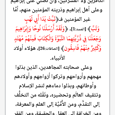
الكافرين ولا المشركين، وأنْ نصلي على إبراهيم
وعلى أهل إبراهيم وذريته المؤمنين منهم، أمَّا
﴿
تَبَّتْ يَدَا أَبِي لَهَبٍ
غير المؤمنين فـ
وَتَبَّ
﴾
﴿
وَلَقَدْ أَرْسَلْنَا نُوحًا وَإِبْرَاهِيمَ
،
[المسد:1]
وَجَعَلْنَا فِي ذُرِّيَّتِهِمَا النُّبُوَّةَ وَالْكِتَابَ فَمِنْهُمْ مُهْتَدٍ
وَكَثِيرٌ مِنْهُمْ فَاسِقُون
﴾
، هؤلاء أولاد
[الصافات:26]
الأنبياء.
وعلى صحابته المجاهدين، الذين بذلوا
مهجهم وأرواحهم وتركوا أزواجهم وأولادهم
وأوطانهم، وبذلوا دماءهم لنشر الإسلام
وتثقيف العالَم وتحضيره، ونَقْله من التخلُّف
إلى التقدُّم، ومن الأُمِّيَّة إلى العلم والمعرفة،
ومن الخرافة إلى العقل والحقيقة، ومن الفقر