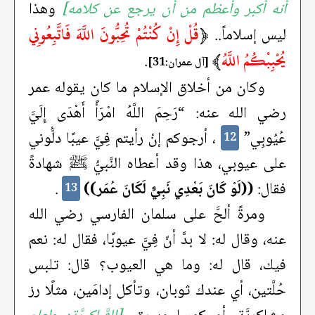
أنه أكبر وأعظم من أن يرجع عن كلامه]
وهذا
﴿
قُلْ إِنْ كُنْتُمْ تُحِبُّونَ اللَّهَ فَاتَّبِعُونِي
ليس إسلاماً..
يُحْبِبْكُمُ اللَّهُ
﴾
.
[آل عمران:31]
وكان من أخلاق الإسلام ما كان يقوله عمر
رضي الله عنه: “رَحِمَ اللَّهُ امْرَأً أَهْدَى إِلَيَّ
عُيُوبِي”
، أرجوكم إنْ رأيتم فِيَّ عيبًا دلُّوني
12
على عيوبي، هذا وقد أعطاه النَّبيُّ ﷺ شهادةً
فقال:
((لَوْ كَانَ بَعْدِي نَبِيٌّ لَكَانَ عُمَر))
.
13
ومرةً ألحَّ على سلمان الفارسي رضي الله
عنه، وقال له: لا بدَّ أنّ فِيَّ عيوبًا، فقال له: نعم
فيك، قال له: وما هي العيوب؟ قال: تلبس
حُلَّتين، أي عندك ثوبان، وتأكل إدامَين، مثلًا رز