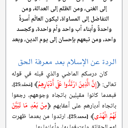
إلى الغنى، ومن الظلم إلى العدالة، ومن
التفاضل إلى المساواة، ليكون العالَم أسرةً
واحدةً وأبناء أب واحد وأم واحدة، وكجسد
واحد، ومن تبعهم بإحسان إلى يوم الدين، وبعد
الردة عن الإسلام بعد معرفة الحق
كان درسكم الماضي والذي قبله في قوله
﴿
إِنَّ الَّذِينَ ارْتَدُّوا عَلَى أَدْبَارِهِمْ
﴾
تعالى:
،
[مُحمَّد:25]
فبعدما كانوا مقبِلِين باتجاه وجوههم، رجعوا
﴿
مِنْ بَعْدِ مَا تَبَيَّنَ
باتجاه أدبارهم على أعقابهم
لَهُمُ الْهُدَى
﴾
، ارتدوا من بعدما ظهرت
[محمد:25]
لهم الحقائق واعترفوا بها، وأعلنوا بها.