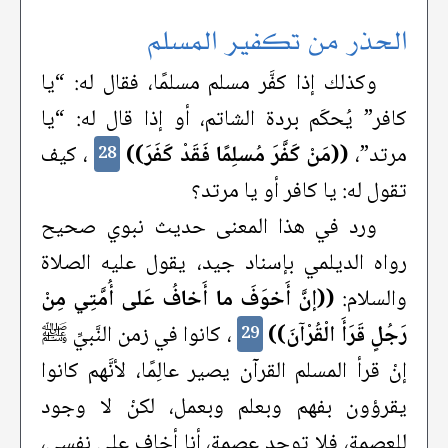
الحذر من تكفير المسلم
وكذلك إذا كفَّر مسلم مسلمًا، فقال له: “يا
كافر” يُحكَم بردة الشاتم، أو إذا قال له: “يا
مرتد”،
((مَنْ كَفَّرَ مُسلِمًا فَقَدْ كَفَرَ))
، كيف
28
تقول له: يا كافر أو يا مرتد؟
ورد في هذا المعنى حديث نبوي صحيح
رواه الديلمي بإسناد جيد، يقول عليه الصلاة
والسلام:
((إنَّ أَخوَفَ ما أَخافُ عَلى أُمَّتِي مِنْ
رَجُلٍ قَرَأَ الْقُرْآنَ))
، كانوا في زمن النَّبيِّ ﷺ
29
إنْ قرأ المسلم القرآن يصير عالِمًا، لأنَّهم كانوا
يقرؤون بفهم وبعلم وبعمل، لكنْ لا وجود
للعصمة، فلا توجد عصمة، أنا أخاف على نفسي،