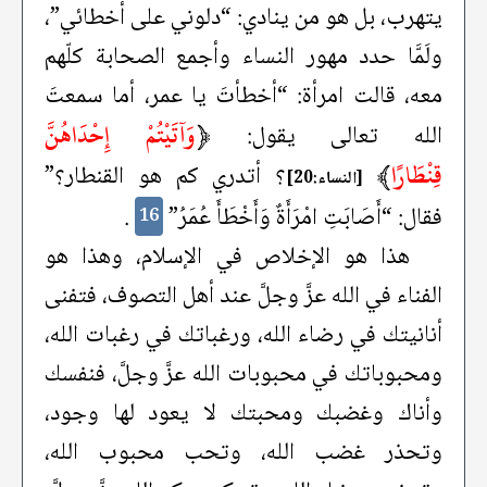
يتهرب، بل هو من ينادي: “دلوني على أخطائي”،
ولَمَّا حدد مهور النساء وأجمع الصحابة كلّهم
معه، قالت امرأة: “أخطأتَ يا عمر، أما سمعتَ
﴿
وَآتَيْتُمْ إِحْدَاهُنَّ
الله تعالى يقول:
قِنْطَارًا
﴾
؟ أتدري كم هو القنطار؟”
[النساء:20]
فقال: “أَصَابَتِ امْرَأَةٌ وَأَخْطَأَ عُمَرُ”
.
16
هذا هو الإخلاص في الإسلام، وهذا هو
الفناء في الله عزَّ وجلَّ عند أهل التصوف، فتفنى
أنانيتك في رضاء الله، ورغباتك في رغبات الله،
ومحبوباتك في محبوبات الله عزَّ وجلَّ، فنفسك
وأناك وغضبك ومحبتك لا يعود لها وجود،
وتحذر غضب الله، وتحب محبوب الله،