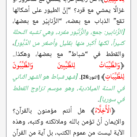
غزالًا يمشي مع قرد؟ “إنَّ الطيور على أشكالها
تقع” الذباب مع بعضه، “الزَّنابِيْر مع بعضها،
[الزَّنابير: جمع، والزُّنْبُور مفرد، وهي تشبه النحلة
كثيراً، لكنها أكبر منها بقليل وأصغر من الدَّبُّور]
،
والقطط في “شباط” مع بعضها، وهكذا..
﴿
وَالطَّيِّبَاتُ لِلطَّيِّبِينَ وَالطَّيِّبُونَ
لِلطَّيِّبَاتِ
﴾
.
[شهر شباط هو الشهر الثاني
[النور:26]
في السنة الميلادية، وهو موسم تزاوج القطط
في سوريا]
.
﴿
الْأَخِلَّاءُ
﴾
هل أنتم مؤمنون بالقرآن؟
والإيمان أنْ تؤمن بالله وملائكته وكتبه، وهذه
الآية ليست من عموم الكتب، بل آية من القرآن