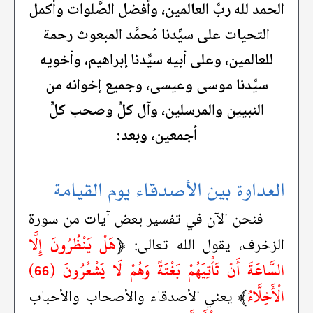
الحمد لله ربِّ العالمين، وأفضل الصَّلوات وأكمل
التحيات على سيِّدنا مُحمَّد المبعوث رحمة
للعالمين، وعلى أبيه سيِّدنا إبراهيم، وأخويه
سيِّدنا موسى وعيسى، وجميع إخوانه من
النبيين والمرسلين، وآل كلٍّ وصحب كلٍّ
أجمعين، وبعد:
العداوة بين الأصدقاء يوم القيامة
فنحن الآن في تفسير بعض آيات من سورة
﴿
هَلْ يَنْظُرُونَ إِلَّا
الزخرف، يقول الله تعالى:
السَّاعَةَ أَنْ تَأْتِيَهُمْ بَغْتَةً وَهُمْ لَا يَشْعُرُونَ (66)
الْأَخِلَّاءُ
﴾
يعني الأصدقاء والأصحاب والأحباب