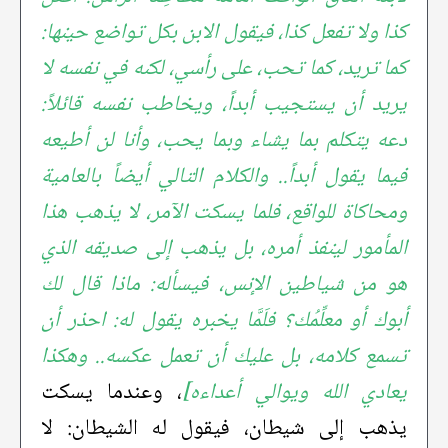
كذا ولا تفعل كذا، فيقول الابن بكل تواضع حينها:
كما تريد، كما تحب، على رأسي، لكنه في نفسه لا
يريد أن يستجيب أبداً، ويخاطب نفسه قائلاً:
دعه يتكلم بما يشاء وبما يحب، وأنا لن أطيعه
فيما يقول أبداً.. والكلام التالي أيضاً بالعامية
ومحاكاة للواقع، فلما يسكت الآمر، لا يذهب هذا
المأمور لينفذ أمره، بل يذهب إلى صديقه الذي
هو من شياطين الإنس، فيسأله: ماذا قال لك
أبوك أو معلِّمُك؟ فلَمَّا يخبره يقول له: احذر أن
تسمع كلامه، بل عليك أن تعمل عكسه.. وهكذا
يعادي الله ويوالي أعداءه]
، وعندما يسكت
يذهب إلى شيطان، فيقول له الشيطان: لا