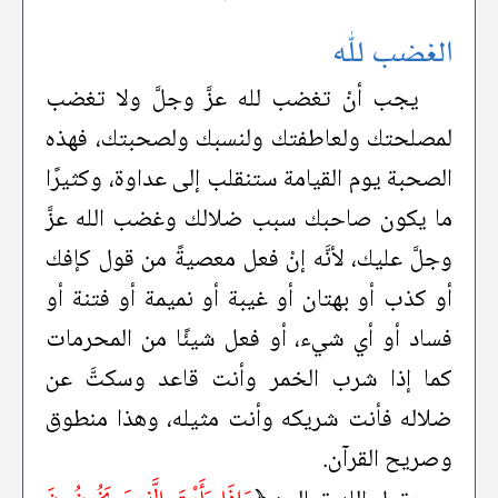
الغضب لله
يجب أنْ تغضب لله عزَّ وجلَّ ولا تغضب
لمصلحتك ولعاطفتك ولنسبك ولصحبتك، فهذه
الصحبة يوم القيامة ستنقلب إلى عداوة، وكثيرًا
ما يكون صاحبك سبب ضلالك وغضب الله عزَّ
وجلَّ عليك، لأنَّه إنْ فعل معصيةً من قول كإفك
أو كذب أو بهتان أو غيبة أو نميمة أو فتنة أو
فساد أو أي شيء، أو فعل شيئًا من المحرمات
كما إذا شرب الخمر وأنت قاعد وسكتَّ عن
ضلاله فأنت شريكه وأنت مثيله، وهذا منطوق
وصريح القرآن.