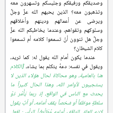
وصديقكم ورفيقكم وجليسكم وتسهرون معه
وتذهبون معه؟ الذين يحبهم الله عزَّ وجلَّ
ويرضى عن أعمالهم ودينهم وأخلاقهم
وسلوكهم وتقواهم، وعندما يخاطبكم الله عزَّ
وجلَّ هل تنوون أنْ تسمعوا كلامه أم تسمعوا
كلام الشيطان؟
عندما يكون أمام الله يقول له: كما تريد،
ويقول في نفسه: دعهُ يتكلم بما يشاء،
[الكلام
هنا بالعامية، وهو محاكاة لحال هؤلاء الذين لا
يستجيبون لأوامر الله، وهذا الحال كثيراً ما
يحدث مع الناس في الواقع، إذ ربما يَأْمُر ذوْ
سلطةٍ موظفاً أو شخصاً يقف أمامه، أو أبٌ يقول
لابنه العاق الواقف أمامه مُطَأطِئاً الرأس: افعل