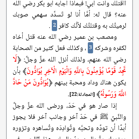
أأقتلك وأنت أبي! فبماذا أجابه أبو بكر رضي الله
عنه؟ قال له: أمَّا أنا لو تَسدَّد سهمي صوبك
لرميتُك به وقتلتُك لأنَّك كافر
.
2
ومصعب بن عمير رضي الله عنه قتل أخاه
لكفره وشركه
، وكذلك فعل كثير من الصحابة
3
﴿
لَا
رضي الله عنهم، ولذلك أنزل الله عزَّ وجلَّ:
تَجِدُ قَوْمًا يُؤْمِنُونَ بِاللَّهِ وَالْيَوْمِ الْآخِرِ يُوَادُّونَ
﴾
بأن
﴿
يُوَادُّونَ مَنْ حَادَّ
يكون هناك وداد ومحبة بينهم
اللَّهَ وَرَسُولَهُ
﴾
.
[المجادلة:22]
إذا صار هو في حَدّ، ورضى الله عزَّ وجلَّ
والنَّبيِّ ﷺ في حَدّ آخر وجانب آخر فلا يجوز
أبدًا أن تودَّه وتحبَّه وتُوادِدَه وتُساهره وتزوره