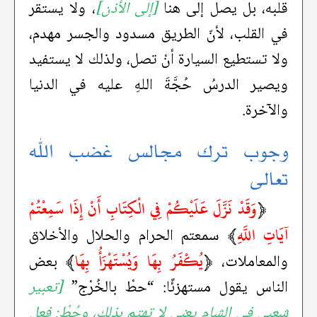
قلبه، بل يصل إلى هنا
[إلى الأذن]
، ولا يستقر
في القلب، لأنّ الطريق مسدود والجسر مهدم،
ولا تستطيع السيارة أنْ تصل، ولذلك لا يستفيد
ويصير الدرسُ حُجَّةَ اللهِ عليه في الدنيا
والآخرة.
وجوب ترك مجالس غضب الله
تعالى
﴿
وَقَدْ نَزَّلَ عَلَيْكُمْ فِي الْكِتَابِ أَنْ إِذَا سَمِعْتُمْ
آيَاتِ اللَّهِ
﴾
سمعتم الحرام والحلال والأخلاق
﴿
يُكْفَرُ بِهَا وَيُسْتَهْزَأُ بِهَا
﴾
والمعاملات،
بعض
الناس يقول مستهزئًا: “حطْ بالخُرْج”
[تعبير
شعبي في الشام يعني لا تهتم بذلك، وحُطْ: فعل