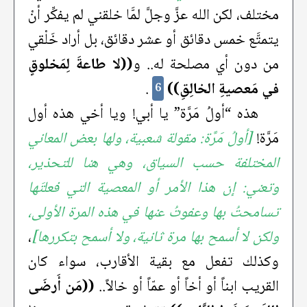
مختلف، لكن الله عزَّ وجلَّ لمَّا خلقني لم يفكِّر أنْ
يتمتَّع خمس دقائق أو عشر دقائق، بل أراد خَلْقي
من دون أي مصلحة له.. و
((لا طاعةَ لِمَخلوقٍ
في مَعصيةِ الخالِقِ))
.
6
هذه “أولُ مَرَّة” يا أبي! ويا أخي هذه أول
مَرَّة!
[أولُ مَرَّة: مقولة شعبية، ولها بعض المعاني
المختلفة حسب السياق، وهي هنا للتحذير،
وتعني: إن هذا الأمر أو المعصية التي فعلتَها
تسامحتُ بها وعفوتُ عنها في هذه المرة الأولى،
ولكن لا أسمح بها مرة ثانية، ولا أسمح بتكررها]
،
وكذلك تفعل مع بقية الأقارب، سواء كان
القريب ابناً أو أخاً أو عمّاً أو خالاً..
((مَن أَرضَى