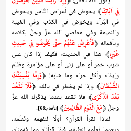
﴿
وَإِذَا رَأَيْتَ الَّذِينَ يَخُوضُونَ
يقول الله تعالى:
فِي آيَاتِنَا
﴾
يخوض في أعراض النَّاس ويخوض
في البُرآء ويخوض في الكذب وفي الغيبة
والنميمة وفي معاصي الله عزَّ وجلَّ بكلامه
﴿
فَأَعْرِضْ عَنْهُمْ حتَّى يَخُوضُوا فِي حَدِيثٍ
وبأفعاله
غَيْرِهِ
﴾
، هذا في الحديث، فكيف إذا كان على
شرب خمر أو على زنى أو على مؤامرة وظلم
﴿
وَإِمَّا يُنْسِيَنَّكَ
وإيذاء وأكل حرام وما شابه!
الشَّيْطَانُ
﴾
﴿
فَلَا تَقْعُدْ
وإذا لم يخطر في بالك،
بَعْدَ الذِّكْرَى
﴾
فلا تقعد بعدما يذكّرك الله عزَّ
﴿
مَعَ الْقَوْمِ الظَّالِمِينَ
﴾
وجلَّ
.
[الأنعام:68]
لماذا نقرأ القرآن؟ أولًا لنفهمه ونَعلَمه،
وبعدما نَعلَمه لنطبقه، فإذا قرأناه وما فهمناه،