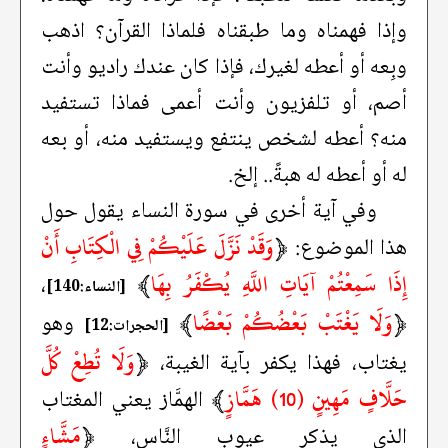
وإذا فهمناه وما طبقناه فلماذا القرآن؟ اذهب
وبِعه أو أعطه لغيرك، فإذا كان عندك راديو وأنت
أصم، أو تلفزيون وأنت أعمى فماذا تستفيد
منه؟ أعطه لشخص ينتفع ويستفيد منه، أو بعه
له أو أعطه له هبةً.. إلخ.
وفي آية أخرى في سورة النساء يقول حول
﴿
وَقَدْ نَزَّلَ عَلَيْكُمْ فِي الْكِتَابِ أَنْ
هذا الموضوع:
إِذَا سَمِعْتُمْ آيَاتِ اللَّهِ يُكْفَرُ بِهَا
﴾
،
[النساء:140]
﴿
وَلَا يَغْتَبْ بَعْضُكُمْ بَعْضًا
﴾
وهو
[الحجرات:12]
﴿
وَلَا تُطِعْ كُلَّ
يغتاب، فهذا يكفر بآية الغيبة،
حَلَّافٍ مَهِينٍ (10) هَمَّازٍ
﴾
الهمَّاز يعني المغتاب
﴿
مَشَّاءٍ
الذي يذكر عيوب النَّاس،