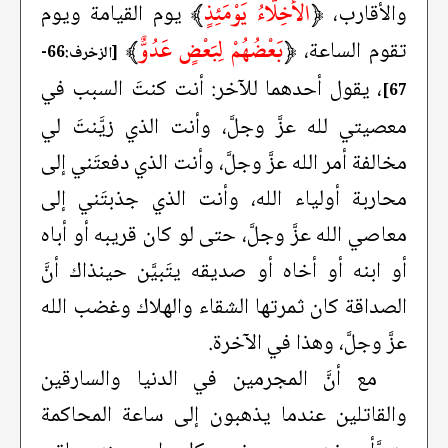
﴿
الْأَخِلَّاءُ يَوْمَئِذٍ
﴾
والأقارب،
يوم القيامة ويوم
﴿
بَعْضُهُمْ لِبَعْضٍ عَدُوٌّ
﴾
تقوم الساعة،
[الزخرف:66-
، يقول أحدهما للآخر: أنت كنتَ السبب في
67]
معصيتي لله عزَّ وجلَّ، وأنت الذي زيَّنتَ لي
مخالفة أمر الله عزَّ وجلَّ، وأنت الذي دفعتَني إلى
محاربة أولياء الله، وأنت الذي جذبتَني إلى
معاصي الله عزَّ وجلَّ، حتى لو كان قريبه أو أباه
أو ابنه أو أخاه أو صديقه يتَبيَّن حينذاك أنَّ
الصداقة كان ثمرتها الشقاء والهلاك وغضب الله
عزَّ وجلَّ، وهذا في الآخرة.
مع أنَّ المجرمين في الدنيا والسارقين
والقاتلين عندما يذهبون إلى ساعة المحاكمة