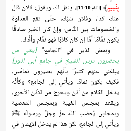
بِنَمِيمٍ
﴾
، ينقل لك ويقول: فلان قال
[القلم:10-11]
عنك كذا، وفلان سَبَّك، حتَّى تقع العداوة
والخصومات بين النَّاس، وإنْ كان الخبر صادقًا
يكون نمَّامًا أمَّا إن كان كاذبًا فهو نمَّام وأفَّاك.
وبعض الذين في “الجامع”
[يعني من
يحضرون درس الشيخ في جامع أبي النور]
يبلغني عنهم كثيرًا بأنَّهم يصيرون نمامِّين،
فكيف يكون نمامًا ويأتي إلى الجامع؟ وكأنَّه
يدخل الكلام من أذن ويخرج من الأذن الأخرى،
ويقعد بمجلس الغيبة وبمجلس المعصية
وبمجلسٍ يُغضب اللهَ عزَّ وجلَّ ورسولَه ﷺ
ويأتي إلى الجامع، لكن هذا لم يدخل الإيمان في