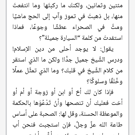
مئتين وثمانين، ولكنك ما ركبتَها وما انتفعتَ
منها، بل ذهبتَ في تموز وآب إلى الحج ماشيًا
ومتَّ في الصحراء عطشًا وجوعًا، فماذا
استفدتَ من كلمة “السيارة جميلة”؟
يقول: لا يوجد أحلى من دين الإسلام!
ودرس الشَّيخ جميل جدًّا! ولكن ما الذي استقر
من كلام الشَّيخ في قلبك؟ وما الذي تمثَّل عملًا
وخُلقًا وسلوكًا؟
فإذا كان لك أخ أو ابن أو زوجة أو أم أو
أخت فعليك أن تنصحها وأنْ تَدْعُوَها بالحكمة
والموعظة الحسنة، وقل لها: الصحبة على أساس
طاعة الله عزَّ وجلَّ، فإن استجبت فنحن أب