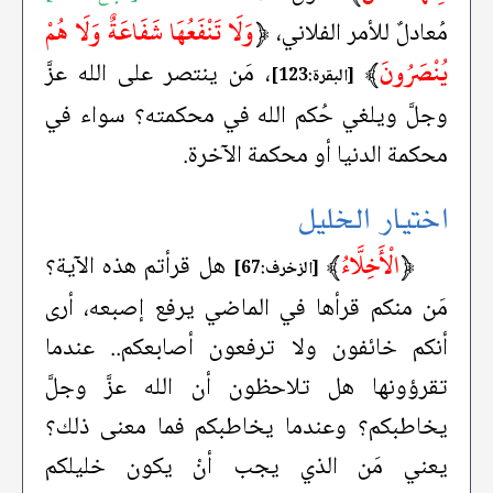
﴿
وَلَا تَنْفَعُهَا شَفَاعَةٌ وَلَا هُمْ
مُعادلٌ للأمر الفلاني،
يُنْصَرُونَ
﴾
، مَن ينتصر على الله عزَّ
[البقرة:123]
وجلَّ ويلغي حُكم الله في محكمته؟ سواء في
محكمة الدنيا أو محكمة الآخرة.
اختيار الخليل
﴿
الْأَخِلَّاءُ
﴾
هل قرأتم هذه الآية؟
[الزخرف:67]
مَن منكم قرأها في الماضي يرفع إصبعه، أرى
أنكم خائفون ولا ترفعون أصابعكم.. عندما
تقرؤونها هل تلاحظون أن الله عزَّ وجلَّ
يخاطبكم؟ وعندما يخاطبكم فما معنى ذلك؟
يعني مَن الذي يجب أنْ يكون خليلكم