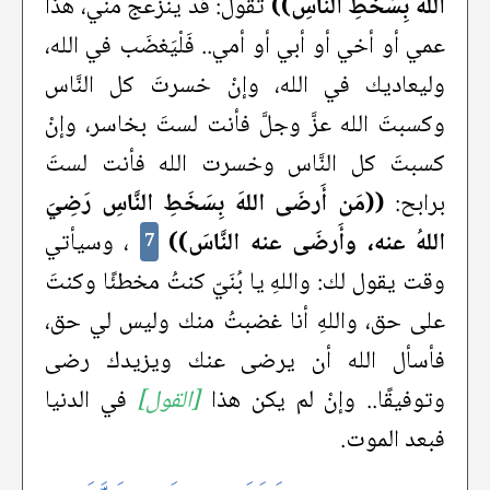
اللهَ بِسَخَطِ النَّاسِ))
تقول: قد ينزعج مني، هذا
عمي أو أخي أو أبي أو أمي.. فَلْيَغضَب في الله،
وليعاديك في الله، وإنْ خسرتَ كل النَّاس
وكسبتَ الله عزَّ وجلَّ فأنت لستَ بخاسر، وإنْ
كسبتَ كل النَّاس وخسرت الله فأنت لستَ
برابح:
((مَن أَرضَى اللهَ بِسَخَطِ النَّاسِ رَضِيَ
اللهُ عنه، وأَرضَى عنه النَّاسَ))
، وسيأتي
7
وقت يقول لك: واللهِ يا بُنَيّ كنتُ مخطئًا وكنتَ
على حق، واللهِ أنا غضبتُ منك وليس لي حق،
فأسأل الله أن يرضى عنك ويزيدك رضى
وتوفيقًا.. وإنْ لم يكن هذا
[القول]
في الدنيا
فبعد الموت.