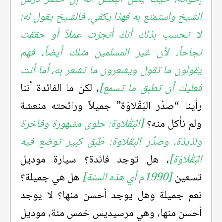
الشيخ واستمتع به فهذا يكفي، فالشيخ يقول له:
لا تحسب بذلك أنك أنجزت عملاً أو حققت
نجاحاً، لأن غير المسلمين مثلك أيضاً، فهم
يقولون ما تقول ويشعرون ما تشعر به، أما أنت
فعليك أن تطبق ما تسمع]
، لكنْ ما الفائدة أننا
رأينا “صدْر البَقْلاوَة” جميلاً ورائحته منعشة
ولم نأكل منه؟
[البَقْلاوة: حلوى مشهورة وفاخرة
ولذيذة، وصدْر البقلاوة: طَبَق كبير توضع فيه
البَقْلاوَة]
، هل توجد فائدة؟ سيارة موديل
تسعين
[1990م أي هذه السنة]
هل هي جميلة؟
نعم جميلة وهل يوجد أحسن منها؟ لا يوجد
أحسن منها، وهي مرسيديس خمس مئة، موديل