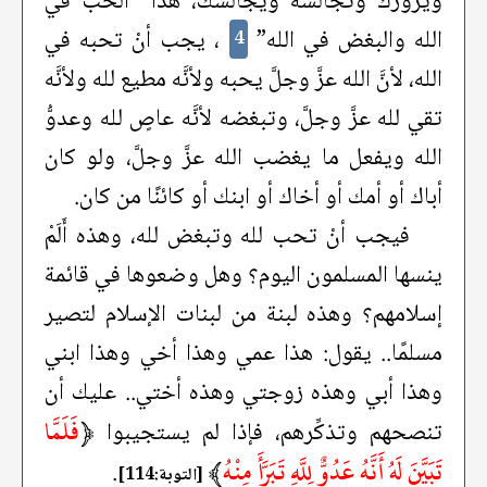
ويزورك وتُجالسه ويُجالسك، هذا “الحب في
الله والبغض في الله”
، يجب أنْ تحبه في
4
الله، لأنَّ الله عزَّ وجلَّ يحبه ولأنَّه مطيع لله ولأنَّه
تقي لله عزَّ وجلَّ، وتبغضه لأنَّه عاصٍ لله وعدوُّ
الله ويفعل ما يغضب الله عزَّ وجلَّ، ولو كان
أباك أو أمك أو أخاك أو ابنك أو كائنًا من كان.
فيجب أنْ تحب لله وتبغض لله، وهذه أَلَمْ
ينسها المسلمون اليوم؟ وهل وضعوها في قائمة
إسلامهم؟ وهذه لبنة من لبنات الإسلام لتصير
مسلمًا.. يقول: هذا عمي وهذا أخي وهذا ابني
وهذا أبي وهذه زوجتي وهذه أختي.. عليك أن
﴿
فَلَمَّا
تنصحهم وتذكِّرهم، فإذا لم يستجيبوا
تَبَيَّنَ لَهُ أَنَّهُ عَدُوٌّ لِلَّهِ تَبَرَّأَ مِنْهُ
﴾
.
[التوبة:114]