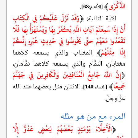
الذِّكْرَى
﴾
.
[الأنعام:68]
﴿
وَقَدْ نَزَّلَ عَلَيْكُمْ فِي الْكِتَابِ
الآية الثانية:
أَنْ إِذَا سَمِعْتُمْ آيَاتِ اللَّهِ يُكْفَرُ بِهَا وَيُسْتَهْزَأُ بِهَا فَلَا
تَقْعُدُوا مَعَهُمْ حتَّى يَخُوضُوا فِي حَدِيثٍ غَيْرِهِ إِنَّكُمْ
إِذًا مِثْلُهُمْ
﴾
المغتاب والذي يسمعه كلاهما
مغتابان، النمَّام والذي يسمعه كلاهما نمَّامان،
﴿
إِنَّ اللَّهَ جَامِعُ الْمُنَافِقِينَ وَالْكَافِرِينَ فِي جَهَنَّمَ
جَمِيعًا
﴾
، الاثنان مثل بعضهما عند الله
[النساء:140]
عزَّ وجلَّ.
المرء مع من هو مثله
﴿
الْأَخِلَّاءُ يَوْمَئِذٍ بَعْضُهُمْ لِبَعْضٍ عَدُوٌّ إِلَّا