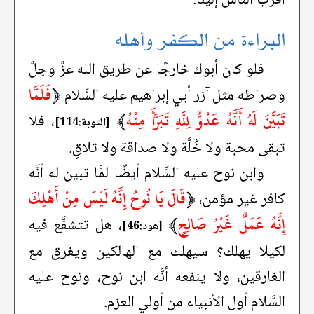
البراءة من الكفر وأهله
فلو كان أبوك خارجًا عن طريق الله عزَّ وجلَّ
﴿
فَلَمَّا
وصراطه مثل آزر أبي إبراهيم عليه السَّلام
تَبَيَّنَ لَهُ أَنَّهُ عَدُوٌّ لِلَّهِ تَبَرَّأَ مِنْهُ
﴾
، فلا
[التوبة:114]
تبقى محبة ولا خُلَّة ولا صداقة ولا تلاقٍ.
وابن نوح عليه السَّلام أيضًا لمَّا تبين له أنَّه
﴿
قَالَ يَا نُوحُ إِنَّهُ لَيْسَ مِنْ أَهْلِكَ
كافر غير مؤمن،
إِنَّهُ عَمَلٌ غَيْرُ صَالِحٍ
﴾
، هل تتشفَّع فيه
[هود:46]
لكيلا يهلك؟ سيهلك مع الهالكين ويغرق مع
الغارقين، ولا ينفعه أنَّه ابن نوح، ونوح عليه
السَّلام أول الأنبياء من أولي العزم.