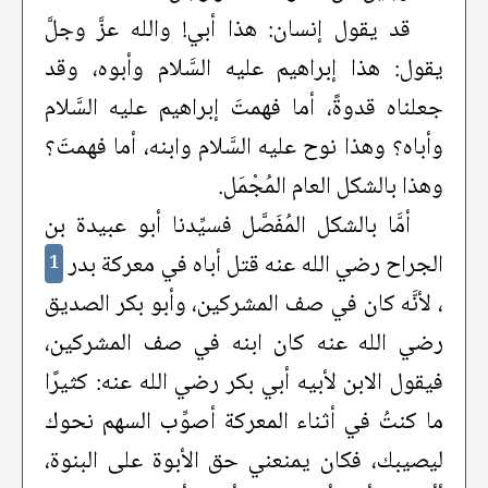
قد يقول إنسان: هذا أبي! والله عزَّ وجلَّ
يقول: هذا إبراهيم عليه السَّلام وأبوه، وقد
جعلناه قدوةً، أما فهمتَ إبراهيم عليه السَّلام
وأباه؟ وهذا نوح عليه السَّلام وابنه، أما فهمتَ؟
وهذا بالشكل العام المُجْمَل.
أمَّا بالشكل المُفَصَّل فسيِّدنا أبو عبيدة بن
الجراح رضي الله عنه قتل أباه في معركة بدر
1
، لأنَّه كان في صف المشركين، وأبو بكر الصديق
رضي الله عنه كان ابنه في صف المشركين،
فيقول الابن لأبيه أبي بكر رضي الله عنه: كثيرًا
ما كنتُ في أثناء المعركة أصوِّب السهم نحوك
ليصيبك، فكان يمنعني حق الأبوة على البنوة،