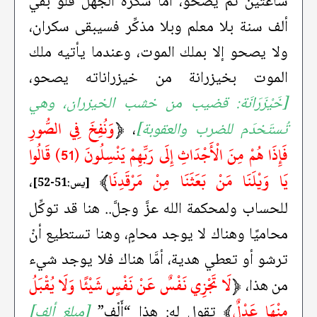
ساعتين ثمَّ يصحو، أمَّا سَكْرة الجهل فلو بقي
ألف سنة بلا معلم وبلا مذكِّر فسيبقى سكران،
ولا يصحو إلا بملك الموت، وعندما يأتيه ملك
الموت بخيزرانة من خيزراناته يصحو،
[خَيْزَرَانَة: قضيب من خشب الخيزران، وهي
﴿
وَنُفِخَ فِي الصُّورِ
تُستَخدَم للضرب والعقوبة]
،
فَإِذَا هُمْ مِنَ الْأَجْدَاثِ إِلَى رَبِّهِمْ يَنْسِلُونَ (51) قَالُوا
يَا وَيْلَنَا مَنْ بَعَثَنَا مِنْ مَرْقَدِنَا
﴾
،
[يس:51-52]
للحساب ولمحكمة الله عزَّ وجلَّ.. هنا قد توكِّل
محاميًا وهناك لا يوجد محامٍ، وهنا تستطيع أنْ
ترشو أو تعطي هدية، أمَّا هناك فلا يوجد شيء
﴿
لَا تَجْزِي نَفْسٌ عَنْ نَفْسٍ شَيْئًا وَلَا يُقْبَلُ
من هذا،
مِنْهَا عَدْلٌ
﴾
تقول له: هذا “أَلْف”
[مبلغ ألف]