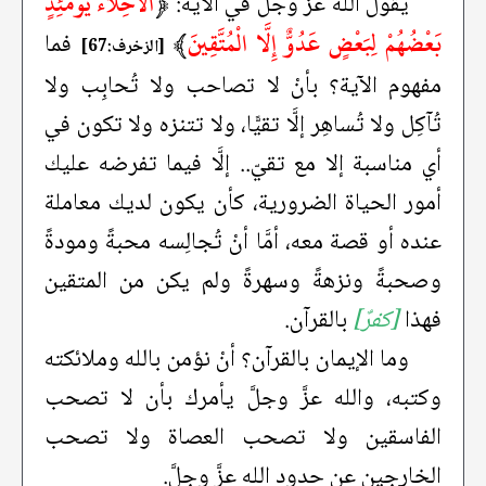
﴿
الْأَخِلَّاءُ يَوْمَئِذٍ
يقول الله عزَّ وجلَّ في الآية:
بَعْضُهُمْ لِبَعْضٍ عَدُوٌّ إِلَّا الْمُتَّقِينَ
﴾
فما
[الزخرف:67]
مفهوم الآية؟ بأنْ لا تصاحب ولا تُحابِب ولا
تُآكِل ولا تُساهِر إلَّا تقيًّا، ولا تتنزه ولا تكون في
أي مناسبة إلا مع تقيّ.. إلَّا فيما تفرضه عليك
أمور الحياة الضرورية، كأن يكون لديك معاملة
عنده أو قصة معه، أمَّا أنْ تُجالِسه محبةً ومودةً
وصحبةً ونزهةً وسهرةً ولم يكن من المتقين
فهذا
[كفرٌ]
بالقرآن.
وما الإيمان بالقرآن؟ أنْ نؤمن بالله وملائكته
وكتبه، والله عزَّ وجلَّ يأمرك بأن لا تصحب
الفاسقين ولا تصحب العصاة ولا تصحب
الخارجين عن حدود الله عزَّ وجلَّ.