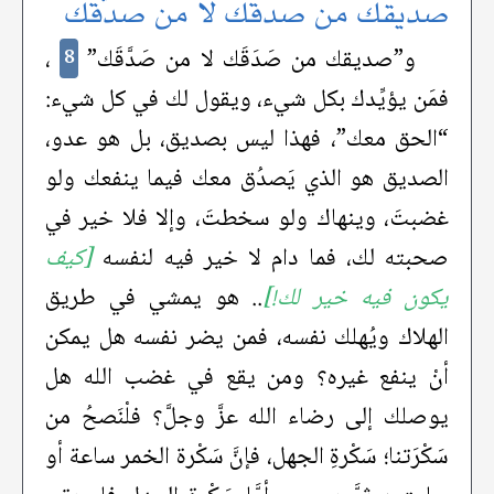
صديقك من صَدَقَك لا مَن صَدَّقَك
و”صديقك من صَدَقَك لا من صَدَّقَك”
،
8
فمَن يؤيِّدك بكل شيء، ويقول لك في كل شيء:
“الحق معك”، فهذا ليس بصديق، بل هو عدو،
الصديق هو الذي يَصدُق معك فيما ينفعك ولو
غضبتَ، وينهاك ولو سخطتَ، وإلا فلا خير في
صحبته لك، فما دام لا خير فيه لنفسه
[كيف
يكون فيه خير لك!]
.. هو يمشي في طريق
الهلاك ويُهلك نفسه، فمن يضر نفسه هل يمكن
أنْ ينفع غيره؟ ومن يقع في غضب الله هل
يوصلك إلى رضاء الله عزَّ وجلَّ؟ فلْنَصحُ من
سَكْرَتنا؛ سَكْرةِ الجهل، فإنَّ سَكْرة الخمر ساعة أو