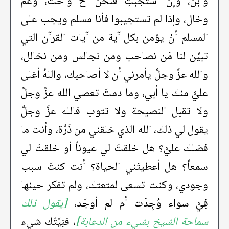
وابن، وإن استجبتِ فنحن أخٌ وأخت، وعم
وخال، وإذا لم تستجيبوا فأنا مسلم ويجب على
المسلم أنْ يؤمن بكل آية من آيات القرآن التي
تبيِّن لنا مَن نصاحب ومن نجالس ومن نخالل،
والله عزَّ وجلَّ يأمرني أن لا أصاحبك، واللهُ أغلى
عليَّ منك يا أبي، وما دمتَ تعصي الله عزَّ وجلَّ
ولا تقبل النصيحة ولا تتوب فالله عزَّ وجلَّ
يقول لي ذلك، الله الذي خلقني من ذَرَّة، وأنت ما
فضلك عليَّ؟ هل خلقتَ لي عيوناً أو خلقتَ لي
سمعاً؟ هل أعطيتَني الحياة؟ أنت كنتَ سبب
وجودي، وكنت تسعى لمتعتك، ولم تفكر حينها
فِيَّ سواء وُجِدْت أم لم أوجَد،
[يقول ذلك
سماحة الشيخ بشيء من الدعابة]
، فنِيَّتُك شيء