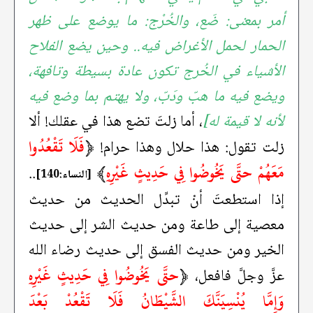
أمر بمعنى: ضَع، والخُرْج: ما يوضع على ظهر
الحمار لحمل الأغراض فيه.. وحين يضع الفلاح
الأشياء في الخُرج تكون عادة بسيطة وتافهة،
ويضع فيه ما هبّ ودَبّ، ولا يهتم بما وضع فيه
لأنه لا قيمة له]
، أما زلتَ تضع هذا في عقلك! ألا
﴿
فَلَا تَقْعُدُوا
زلت تقول: هذا حلال وهذا حرام!
مَعَهُمْ حتَّى يَخُوضُوا فِي حَدِيثٍ غَيْرِهِ
﴾
..
[النساء:140]
إذا استطعتَ أنْ تبدِّل الحديث من حديث
معصية إلى طاعة ومن حديث الشر إلى حديث
الخير ومن حديث الفسق إلى حديث رضاء الله
﴿
حتَّى يَخُوضُوا فِي حَدِيثٍ غَيْرِهِ
عزَّ وجلَّ فافعل،
وَإِمَّا يُنْسِيَنَّكَ الشَّيْطَانُ فَلَا تَقْعُدْ بَعْدَ