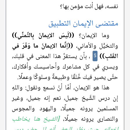
نفسه، فهل أنت مؤمن بها؟
مقتضى الإيمان التطبيق
وما الإيمان؟
((لَيسَ الإيمانُ بِالتَّمنِّي))
والتخيُّل والأماني،
((إنَّما الإيمانُ ما وَقَرَ في
القَلبِ))
، بأن يستقرَّ هذا المعنى في قلبك،
5
ويسري في كل مشاعرك وأحاسيسك وأفكارك،
حتَّى يصير فيك خُلقًا وطبيعةً وسلوكًا وعملًا.
هذا هو الإيمان، أمَّا أنْ نسمع ونقول: واللهِ
إن درس الشَّيخ جميل، نعم إنه جميل، وغير
المسلمين يرونه جميلًا، واليهود والمجوس
والنصارى يرونه جميلًا،
[الشيخ هنا يخاطب
إخوانه، حيث يظن البعض أنه إنْ حضر درس