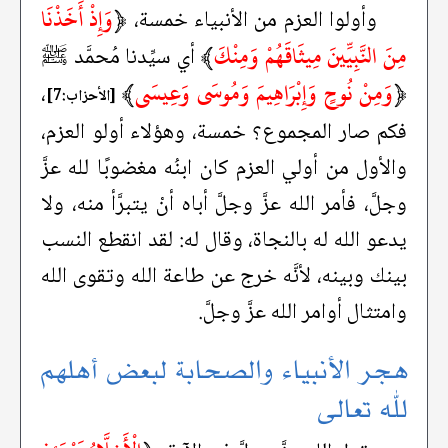
﴿
وَإِذْ أَخَذْنَا
وأولوا العزم من الأنبياء خمسة،
مِنَ النَّبِيِّينَ مِيثَاقَهُمْ وَمِنْكَ
﴾
أي سيِّدنا مُحمَّد ﷺ
﴿
وَمِنْ نُوحٍ وَإِبْرَاهِيمَ وَمُوسَى وَعِيسَى
﴾
،
[الأحزاب:7]
فكم صار المجموع؟ خمسة، وهؤلاء أولو العزم،
والأول من أولي العزم كان ابنُه مغضوبًا لله عزَّ
وجلَّ، فأمر الله عزَّ وجلَّ أباه أنْ يتبرَّأ منه، ولا
يدعو الله له بالنجاة، وقال له: لقد انقطع النسب
بينك وبينه، لأنَّه خرج عن طاعة الله وتقوى الله
وامتثال أوامر الله عزَّ وجلَّ.
هجر الأنبياء والصحابة لبعض أهلهم
لله تعالى