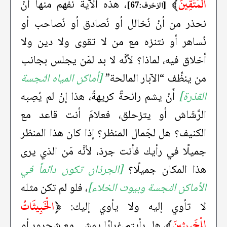
الْمُتَّقِينَ
﴾
، هذه الآية نفهم منها أنْ
[الزخرف:67]
نحذر من أنْ نُخالل أو نُصادق أو نُصاحب أو
نُساهر أو نتنزه مع من لا تقوى ولا دين ولا
أخلاق فيه، لماذا؟ لأنَّه لا بد لمَن يجلس بجانب
من ينظِّف “الآبار المالحة”
[أماكن المياه النجسة
القذرة]
أَنْ يشم رائحةً كريهةً، هذا إنْ لم يُصِبه
الرَّشَاش أو يتزحلق، فعلامَ أنت قاعد مع
الكنيف؟ هل لجَمال المنظر؟ إذا كان هذا المنظر
جميلًا في رأيك فأنت جرذ، لأنَّه مَن الذي يرى
هذا المكان جميلًا؟
[الجرذان تكون دائماً في
الأماكن النجسة وبيوت الخلاء]
، فلو لم تكن مثله
﴿
الْخَبِيثَاتُ
لا تأوي إليه ولا يأوي إليك:
لِلْخَبِيثِينَ
﴾
، هل رأيتم غرابًا يمشي مع شحرور أو