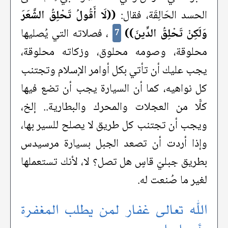
الحسد الحَالِقَة، فقال:
((لَا أَقُولُ تَحْلِقُ الشَّعَرَ
وَلَكِنْ تَحْلِقُ الدِّينَ))
، فصلاته التي يُصليها
7
محلوقة، وصومه محلوق، وزكاته محلوقة،
يجب عليك أن تأتي بكل أوامر الإسلام وتجتنب
كل نواهيه، كما أن السيارة يجب أن تضع فيها
كلًّا من العجلات والمحرك والبطارية.. إلخ،
ويجب أن تجتنب كل طريق لا يصلح للسير بها،
وإذا أردت أن تصعد الجبل بسيارة مرسيدس
بطريق جبليّ قاسٍ هل تصل؟ لا، لأنك تستعملها
لغير ما صُنعت له.
الله تعالى غفار لمن يطلب المغفرة