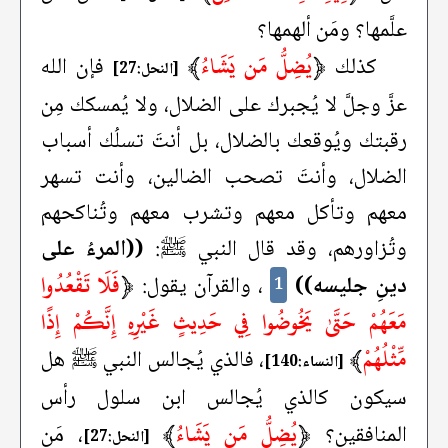
علَّمها؟ ومَن ألهمها؟
﴿
يُضِلُّ مَن يَشَاءُ
﴾
كذلك
فإن الله
[النحل:27]
عزَّ وجلَّ لا يُجبرك على الضلال، ولا يُمسكك مِن
رقبتك ويُوقعك بالضلال، بل أنتَ تسلُك أسباب
الضلال، وأنتَ تصحب الضالين، وأنت تسهر
معهم وتأكل معهم وتشرب معهم وتُناكحهم
وتُزاورهم، وقد قال النبي ﷺ:
((المرءُ على
﴿
فَلَا تَقْعُدُوا
دينِ جليسه))
، والقرآن يقول:
1
مَعَهُمْ حَتَّىٰ يَخُوضُوا فِي حَدِيثٍ غَيْرِهِ إِنَّكُمْ إِذًا
مِّثْلُهُمْ
﴾
، فالذي يُجالس النبي ﷺ هل
[النساء:140]
سيكون كالذي يُجالس ابن سلول رأس
﴿
يُضِلُّ مَن يَشَاءُ
﴾
المنافقين؟
، مَن
[النحل:27]