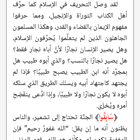
لقد وصل التحريف في الإسلام كما حرَّف
أهل الكتاب التوراة والإنجيل، ومما حرفوا
مفهوم الإيمان بالقضاء والقدر، وهكذا المسلمون
الجاهلون الذين لم يتعلَّموا يُحرِّفون الإسلام،
وهل يصير الإنسان نجارًا لأنَّ أباه نجار فقط؟
هل يصير نجارًا بالنسب؟ والذي أبوه طبيب هل
بمجرَّد أنه ابن الطبيب يصبح طبيبًا؟ فإذا لم
يجتهد كاجتهاد أبيه ويسلك الطريق الذي سلكه
أبوه لا يكون نجارًا ولا طبيبًا، وإذا ادَّعى ينفَضِح
أمره ويُخزَى.
﴿
سَابِقُوا
﴾
الجنَّة تحتاج إلى تشمير، والناس
يظنون أنه ما إن يقل: “الله غفورٌ رحيم” فإن
المغفرة تكون له، وكأنه هو الله.. فهو المذنب