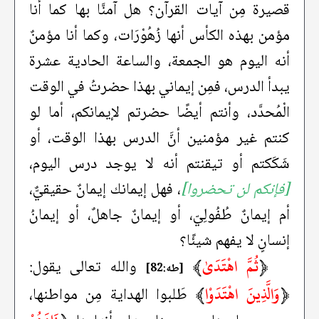
قصيرة مِن آيات القرآن؟ هل آمنَّا بها كما أنا
مؤمن بهذه الكأس أنها زُهُوْرَات، وكما أنا مؤمنٌ
أنه اليوم هو الجمعة، والساعة الحادية عشرة
يبدأ الدرس، فمِن إيماني بهذا حضرتُ في الوقت
الْمُحدَّد، وأنتم أيضًا حضرتم لإيمانكم، أما لو
كنتم غير مؤمنين أنَّ الدرس بهذا الوقت، أو
شَكَكتم أو تيقنتم أنه لا يوجد درس اليوم،
[فإنكم لن تحضروا]
، فهل إيمانك إيمانٌ حقيقيٌّ،
أم إيمانٌ طُفُولِيّ، أو إيمانٌ جاهلٌ، أو إيمانُ
إنسانٍ لا يفهم شيئًا؟
﴿
ثُمَّ اهْتَدَىٰ
﴾
والله تعالى يقول:
[طه:82]
﴿
وَالَّذِينَ اهْتَدَوْا
﴾
طَلبوا الهداية مِن مواطنها،