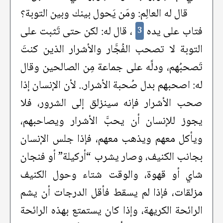
قال له العالِم: ومَن يَحول بينك وبين التوبة؟
فتاب على يده
، قال له: لكن حتى تَثبت على
3
التوبة لا تصحب الفُجَّار والأشرار الذين كنتَ
تَصحبُهم، ودلَّه على جماعة مِن الصالحين وقال
له: اصحبهم بدل صُحبة الأشرار.. لأن الإنسان إذا
صحب الأشرار فإنه سينزلق إلى الشرور، فلا
يجوز للإنسان أن يحبَّ الأشرار ويصاحبهم،
ويأكل معهم ويذهب معهم، فإذا جلس الإنسان
بجانب الكنيف، وصار يشرب “أركيلة” أو فنجان
شاي أو قهوة، والوقت شتاء وحول الكنيف
مزلقات، فإذا لم يسقط فأقل الدرجات أن يشم
الرائحة الكريهة، وإذا كان يستمتع بهذه الرائحة