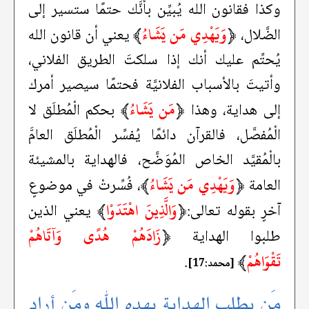
وكذا فقانون الله يُبيِّن بأنَّك حتمًا ستسير إلى
﴿
وَيَهْدِي مَن يَشَاءُ
﴾
الضَّلال،
يعني أن قانون الله
يُحتِّم عليك أنك إذا سلكتَ الطريق الفلاني،
وأتيتَ بالأسباب الفلانيَّة فحتمًا سيصير أمرك
﴿
مَن يَشَاءُ
﴾
إلى هداية، وهذا
بحكم الْمُطلَق لا
الْمُفصَّل، فالقرآن دائمًا يُفسِّر الْمُطلَق العامَّ
بالْمُقيَّد الخاص المُوَضَّح، فالهداية بالمشيئة
﴿
وَيَهْدِي مَن يَشَاءُ
﴾
العامة
، فُسِّرتْ في موضوعٍ
﴿
وَالَّذِينَ اهْتَدَوْا
﴾
آخرٍ بقوله تعالى:
يعني الذين
﴿
زَادَهُمْ هُدًى وَآتَاهُمْ
طلبوا الهداية
تَقْوَاهُمْ
﴾
.
[محمد:17]
مَن يطلبِ الهداية يهدِه الله ومَن أراد