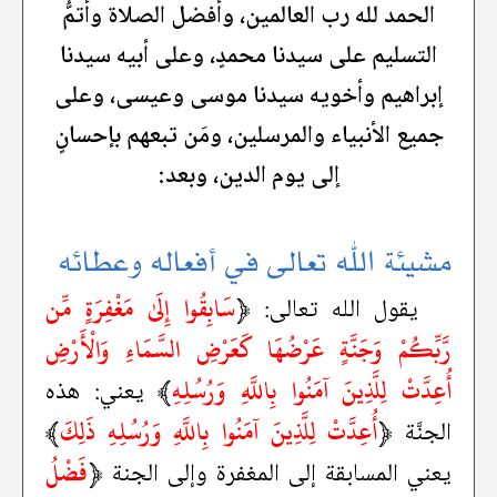
الحمد لله رب العالمين، وأفضل الصلاة وأتمُّ
التسليم على سيدنا محمدٍ، وعلى أبيه سيدنا
إبراهيم وأخويه سيدنا موسى وعيسى، وعلى
جميع الأنبياء والمرسلين، ومَن تبعهم بإحسانٍ
إلى يوم الدين، وبعد:
مشيئة الله تعالى في أفعاله وعطائه
﴿
سَابِقُوا إِلَىٰ مَغْفِرَةٍ مِّن
يقول الله تعالى:
رَّبِّكُمْ وَجَنَّةٍ عَرْضُهَا كَعَرْضِ السَّمَاءِ وَالْأَرْضِ
أُعِدَّتْ لِلَّذِينَ آمَنُوا بِاللَّهِ وَرُسُلِهِ
﴾
يعني: هذه
﴿
أُعِدَّتْ لِلَّذِينَ آمَنُوا بِاللَّهِ وَرُسُلِهِ ذَلِكَ
﴾
الجنَّة
﴿
فَضْلُ
يعني المسابقة إلى المغفرة وإلى الجنة