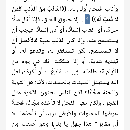
وأناب، فنحن أَولى به..
((التَّائِبُ مِنَ الذَّنبِ كَمَنْ
لا ذَنبَ لَه))
.. إلا حقوق الخَلق، فإذا أكل مالًا
4
حرامًا، أو اغتاب إنسانًا، أو آذى إنسانًا فيجب أن
يستسمح منه، وإذا كان الذنب غِيبة فالأفضل أن
لا تستسمح، لكن تستغفر له، وتدعو له، أو
تهديه هدية، أو إذا شككتَ أنك في يوم مِن
الأيام قد ظلمتَه بغِيبتك، فادعُ له أو أكرمْه، لعل
الله يستبدل السيئات بالحسنات، لأنه: هل التوبة
والجنة مجَّانًا؟ لكن الناس يظنون الآخرة مثل
الفجل، ولكن حتى الفجل لا تأخذه مجَّانًا، فجنةٌ
عرضها السماوات والأرض تريد أن تأخذها بلا
أي مقابل؟ هذا جهل يا بني! وهو أصعب مِن