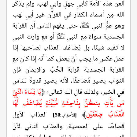
ألعن هذه الأمة كأبي جهلٍ وأبي لهب، ولم يذكر
الله مِن أسماء الكفار في القرآن غير أبي لهب
وهو عمُّ النبي ﷺ، حتى يفهم الناس أن القرابة
الجسدية سواءٌ مع النبي ﷺ أو مع وارث النبي
لا تفيد شيئًا، بل يُضاعَف العذاب لصاحبها إذا
عمل عكس ما يجب أنْ يعمل، كما أنّه إذا كان مع
القرابة الجسدية قرابة الحُبِّ والإيمان فإن
الثواب يصير مُضاعفًا، لأنه يصير قدوةً للناس
﴿
يَا نِسَاءَ النَّبِيِّ
في الخير، ولذلك قال الله تعالى:
مَن يَأْتِ مِنكُنَّ بِفَاحِشَةٍ مُّبَيِّنَةٍ يُضَاعَفْ لَهَا
الْعَذَابُ ضِعْفَيْنِ
﴾
العذاب الأول
[الأحزاب:30]
قِصاصًا على المعصية، والعذاب الثاني لأنَّ