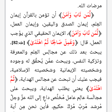
مرضات الله.
﴿
لِّمَن تَابَ وَآمَنَ
﴾
أن تؤمن بالقرآن إيمان
العِلم، إيمان الصدق واليقين، وإيمان العمل،
﴿
لِّمَن تَابَ وَآمَنَ
﴾
، الإيمان الحقيقي الذي يوُجب
﴿
وَعَمِلَ صَالِحًا ثُمَّ اهْتَدَىٰ
﴾
العمل، قال:
،
[طه:82]
يبحث بعد ذلك عن مجالِس العِلم والمعرفة
وتزكية النفس، ويبحث عمَّن يُحقِّق له وجوده
وشخصيته الإيمانية وشخصيته الإسلامية،
﴿
ثُمَّ
فيجب عليك أن تبحث عن مجالس الهداية،
اهْتَدَىٰ
﴾
يعني يطلب الهداية، ويبحث على
مجالَسة عالِم عامل مُخلِّص داعٍ إلى الله عزَّ وجلَّ
مُرشد مُربٍّ مُزكٍّ حكيمٍ، فأين نحن مِن آية