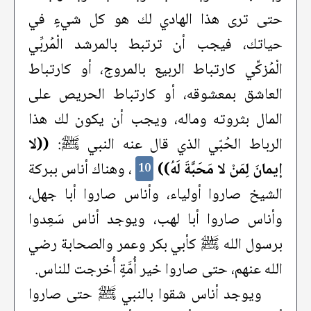
حتى ترى هذا الهادي لك هو كل شيءٍ في
حياتك، فيجب أن ترتبط بالمرشد الْمُربِّي
الْمُزكِّي كارتباط الربيع بالمروج، أو كارتباط
العاشق بمعشوقه، أو كارتباط الحريص على
المال بثروته وماله، ويجب أن يكون لك هذا
الرباط الحُبّي الذي قال عنه النبي ﷺ:
((لا
إيمانَ لِمَنْ لا مَحَبَّةَ لَهُ))
، وهناك أناس ببركة
10
الشيخ صاروا أولياء، وأناس صاروا أبا جهل،
وأناس صاروا أبا لهب، ويوجد أناس سَعِدوا
برسول الله ﷺ كأبي بكر وعمر والصحابة رضي
الله عنهم، حتى صاروا خير أُمَّةٍ أُخرجت للناس.
ويوجد أناس شقوا بالنبي ﷺ حتى صاروا