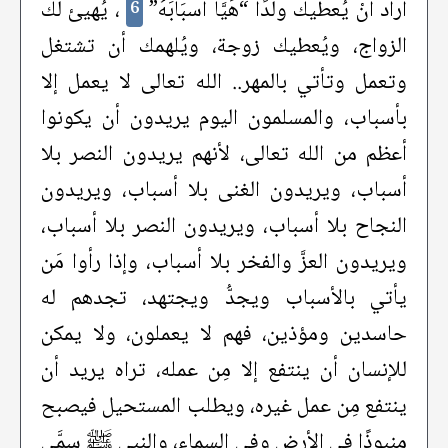
أراد أنْ يُعطيك ولدًا “هَيَّأَ أَسبَابَهُ”
، يُهيئ لك
6
الزواج، ويُعطيك زوجة، ويُلهمك أن تشتغل
وتعمل وتأتي بالمهر.. الله تعالى لا يعمل إلا
بأسباب، والمسلمون اليوم يريدون أن يكونوا
أعظم من الله تعالى، لأنهم يريدون النصر بلا
أسباب، ويريدون الغنى بلا أسباب، ويريدون
النجاح بلا أسباب، ويريدون النصر بلا أسباب،
ويريدون العزَّ والفخر بلا أسباب، وإذا رأوا مَن
يأتي بالأسباب ويجدُّ ويجتهد، تجدهم له
حاسدين ومؤذين، فهم لا يعملون، ولا يمكن
للإنسان أن ينتفع إلا مِن عمله، تراه يريد أن
ينتفع مِن عمل غيره، ويطلب المستحيل فيصبح
منبوذًا في الأرض وفي السماء، والنبي ﷺ سمَّى