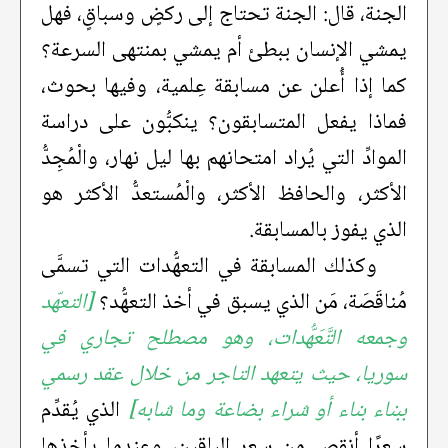
الجنة، قال: الجنة تحتاج إلى ركضٍ وسباقٍ، فهل
يمشي الإنسان ببطئ أم يمشي بمنتهى السرعة؟
كما إذا أُعلن عن مسابقة عِلمية، وفيها بحوث،
فماذا يفعل المتسابقون؟ ينكبُّون على دراسة
الموادِّ التي يُراد امتحانهم بها ليل نهار، والْمُجِدُّ
الأكثر، والحافظ الأكثر، والْمُستعدُّ الأكثر هو
الذي يفوز بالمسابقة.
وكذلك المسابقة في التعهُّدات التي تسمَّى
مُناقَصَة، مَن الذي يسبق في أخذ التعهُّد؟
[التعهّد
وجمعه التَّعَهُّدات، وهو مصطلح تجاري في
سوريا، حيث يتعهد التاجر من خلال عقد رسمي
ببناء بناء أو شراء بضاعة وما شابه]
الذي يُقدِّم
سعرًا أنقص مِن سعر الباقين، وعندما يأخذها