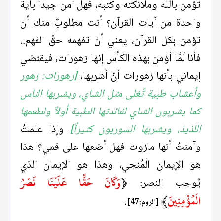
تؤمن بالله وملائكته وكتبه، فهل آمن جيداً بآية
واحدة من آيات القرآن؟ أنت مطلوبٌ منك أن
تؤمن بكل القرآن، يعني أنْ تفهمه حقَّ الفهم..
فأنا لَمَّا أؤمن بهذه الكأس إنها زهورات، فيقتضي
إيماني بأنها زهورات أنْ أشربها،
[زهورات: زهور
وأعشاب طبية تُغلى مثل الشاي، ويشربها الناس
كما يشربون الشاي لفائدتها الطبية أولاً ولطعمها
اللذيذ، ويشربها السوريون كثيراً]
وإذا علمتُ
وآمنتُ أنها مازوت فهل أضعها على فمي؟ هذا
هو الإيمان الْمُنجي، وهذا هو الإيمان الذي
﴿
وَكَانَ حَقًّا عَلَيْنَا نَصْرُ
يُوجب النصر:
الْمُؤْمِنِينَ
﴾
.
[الروم:47]