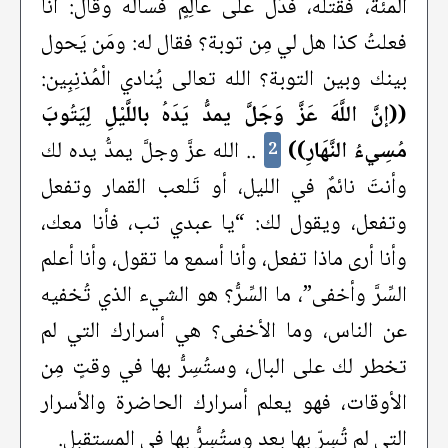
المئة، فقتله، فدُلَّ على عالِمٍ فسأله وقال: أنا
فعلتُ كذا هل لي مِن توبة؟ فقال له: ومَن يَحول
بينك وبين التوبة؟ الله تعالى يُنادي الْمُذنِبِين:
((إنَّ اللَّهَ عَزَّ وَجَلَّ يمدُّ يَدَهُ باللَّيْلِ لِيَتُوبَ
مُسِيءُ النَّهَارِ))
.. الله عزَّ وجلَّ يمدُّ يده لك
2
وأنتَ نائمٌ في الليل، أو تَلعب القمار وتفعل
وتفعل، ويقول لك: “يا عبدي تب، فأنا معك،
وأنا أرى ماذا تفعل، وأنا أسمع ما تقول، وأنا أعلم
السِّرَّ وأخفى”، ما السِّرُّ؟ هو الشيء الذي تُخفيه
عن الناس، وما الأخفى؟ هي أسرارك التي لم
تخطر لك على البال، وستُسِرُّ بها في وقتٍ مِن
الأوقات، فهو يعلم أسرارك الحاضرة والأسرار
التي لم تُسِرّ بها بعد وستُسِرُّ بها في المستقبل.