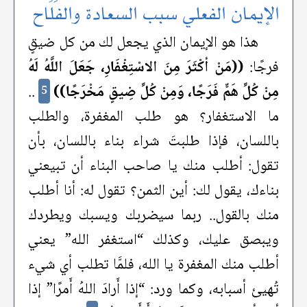
الإيمان الفعلي سبب السعادة والفَلَاح
هذا هو الإيمان الذي يجعل لك من كل ضيقٍ
فرجًا:
((مَنْ أكْثَرَ مِنَ الاسْتِغْفَارِ، جَعَلَ اللَّهُ لَهُ
مِنْ كُلِّ هَمٍّ فَرَجًا، وَمِنْ كُلِّ ضِيقٍ مَخْرَجًا))
..
5
ما الاستغفار؟ هو طلب المغفرة، والطلب
باللسان، فإذا طلبتَ شراء بناء باللسان، بأن
تقول: أطلب منك يا صاحب البناء أن تبيعني
بناءك، يقول لك: أين الثمن؟ تقول له: أنا أطلب
منك بالقول.. ربما سيضربك ويسبك ويطردك
ويبصق عليك، وكذلك “استغفر الله” يعني
أطلب منك المغفرة يا الله، فلمَّا تطلب أي شيء
تُهيئ أسبابه، وكما ورد: “إذا أَرادَ اللهُ أَمرًا” إذا