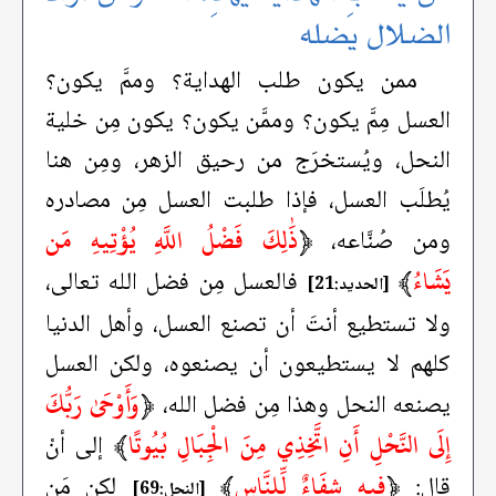
الضلال يضله
ممن يكون طلب الهداية؟ وممَّ يكون؟
العسل مِمَّ يكون؟ وممَّن يكون؟ يكون مِن خلية
النحل، ويُستخرَج من رحيق الزهر، ومِن هنا
يُطلَب العسل، فإذا طلبت العسل مِن مصادره
﴿
ذَٰلِكَ فَضْلُ اللَّهِ يُؤْتِيهِ مَن
ومن صُنَّاعه،
يَشَاءُ
﴾
فالعسل مِن فضل الله تعالى،
[الحديد:21]
ولا تستطيع أنتَ أن تصنع العسل، وأهل الدنيا
كلهم لا يستطيعون أن يصنعوه، ولكن العسل
﴿
وَأَوْحَىٰ رَبُّكَ
يصنعه النحل وهذا مِن فضل الله،
إِلَى النَّحْلِ أَنِ اتَّخِذِي مِنَ الْجِبَالِ بُيُوتًا
﴾
إلى أنْ
﴿
فِيهِ شِفَاءٌ لِّلنَّاسِ
﴾
قال:
لكن مَن
[النحل:69]