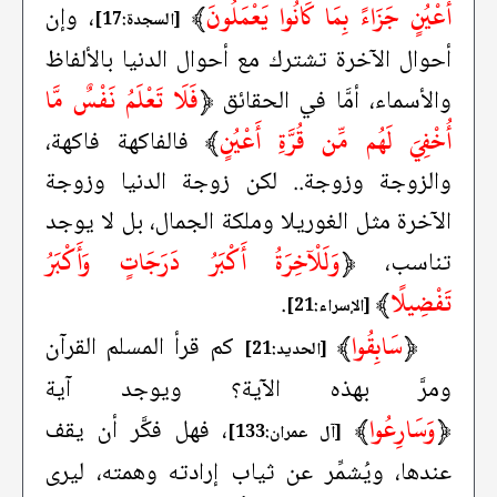
أَعْيُنٍ جَزَاءً بِمَا كَانُوا يَعْمَلُونَ
﴾
، وإن
[السجدة:17]
أحوال الآخرة تشترك مع أحوال الدنيا بالألفاظ
﴿
فَلَا تَعْلَمُ نَفْسٌ مَّا
والأسماء، أمَّا في الحقائق
أُخْفِيَ لَهُم مِّن قُرَّةِ أَعْيُنٍ
﴾
فالفاكهة فاكهة،
والزوجة وزوجة.. لكن زوجة الدنيا وزوجة
الآخرة مثل الغوريلا وملكة الجمال، بل لا يوجد
﴿
وَلَلْآخِرَةُ أَكْبَرُ دَرَجَاتٍ وَأَكْبَرُ
تناسب،
تَفْضِيلًا
﴾
.
[الإسراء:21]
﴿
سَابِقُوا
﴾
كم قرأ المسلم القرآن
[الحديد:21]
ومرَّ بهذه الآية؟ ويوجد آية
﴿
وَسَارِعُوا
﴾
، فهل فكَّر أن يقف
[آل عمران:133]
عندها، ويُشمِّر عن ثياب إرادته وهمته، ليرى