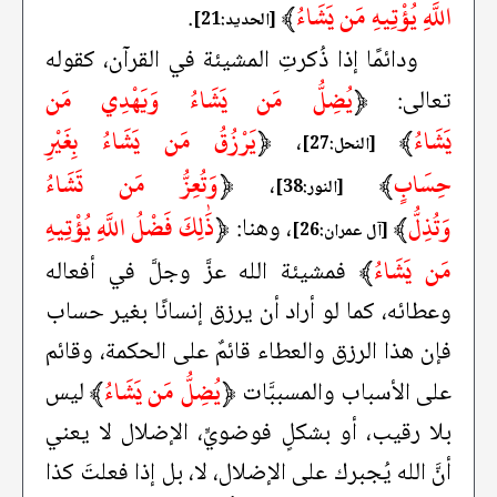
اللَّهِ يُؤْتِيهِ مَن يَشَاءُ
﴾
.
[الحديد:21]
ودائمًا إذا ذُكرتِ المشيئة في القرآن، كقوله
﴿
يُضِلُّ مَن يَشَاءُ وَيَهْدِي مَن
تعالى:
يَشَاءُ
﴾
﴿
يَرْزُقُ مَن يَشَاءُ بِغَيْرِ
،
[النحل:27]
حِسَابٍ
﴾
﴿
وَتُعِزُّ مَن تَشَاءُ
،
[النور:38]
وَتُذِلُّ
﴾
﴿
ذَٰلِكَ فَضْلُ اللَّهِ يُؤْتِيهِ
، وهنا:
[آل عمران:26]
مَن يَشَاءُ
﴾
فمشيئة الله عزَّ وجلَّ في أفعاله
وعطائه، كما لو أراد أن يرزق إنسانًا بغير حساب
فإن هذا الرزق والعطاء قائمٌ على الحكمة، وقائم
﴿
يُضِلُّ مَن يَشَاءُ
﴾
على الأسباب والمسببَّات
ليس
بلا رقيب، أو بشكلٍ فوضويٍّ، الإضلال لا يعني
أنَّ الله يُجبرك على الإضلال، لا، بل إذا فعلتَ كذا