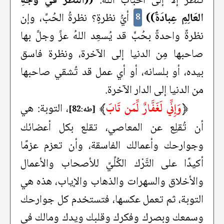
تنظر إلَّا إلى أحباب الله:
((النَّظرُ في وَجْهِ
العَالِمِ عِبادَةٌ))
أيُّ نظرةٍ؟ نظرةُ الحُبِّ، وإن
8
نظرةً واحدةً بحُبٍّ قد يُسعِد اللهُ عزَّ وجلَّ بها
صاحبها مِن الدنيا إلى الآخرة، ونظرة فاسق
بيده، أو بلسانه، أو أي عمل قد تُشقي صاحبها
من الدنيا إلى الدار الآخرة.
﴿
وَإِنِّي لَغَفَّارٌ لِّمَن تَابَ
﴾
، التوبة: هي
[طه:82]
أن تُقلِع عن المعاصي، تقلع بكل أعضائك
وجوارحك وأعمالك الفاسقة، وأن تعزم عزمًا
أكيدًا على التَّرْك الكُلِّيِّ للأصحاب والأعمال
والأخلاق والسهرات والذهاب والإياب، هذه هي
التوبة، ثم تعمل عكسها، فتستخدم كل جوارحك
وسمعك وبصرك وفكرك وقلبك ويدك ومالك في