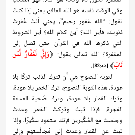
وفي الوقت نفسه هو الله الغافر، يعني إذا كنتَ
تقول: “الله غفور رحيم”، يعني أنتَ غُفرتَ
ذنوبك، فأين الله؟ أين كلام الله؟ أين الشروط
التي ذكرها الله في القرآن حتى تصل إلى
﴿
وَإِنِّي لَغَفَّارٌ لِّمَن
المغفرة؟ الله تعالى يقول:
تَابَ
﴾
.
[طه:82]
التوبة النصوح هي أن تترك الذنب تركًا بلا
عودة، هذه التوبة النصوح، ترك الخمر بلا عودة،
وترك القمار بلا عودة، وترك صُحبة الفسقة
الفجرة، فإذا تبتَ وتركتَ الخمر وعدتَ
وجلستَ مع السِّكِّيرين فإنك ستعود سكِّيرًا، وإذا
تبتَ عن القمار وعدتَ إلى مُجالَستهم وإلى