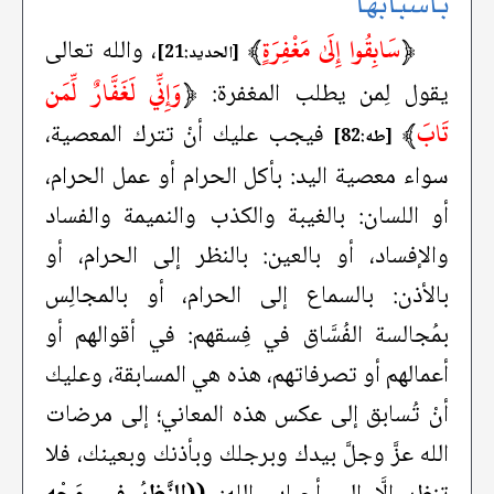
بأسبابها
﴿
سَابِقُوا إِلَىٰ مَغْفِرَةٍ
﴾
، والله تعالى
[الحديد:21]
﴿
وَإِنِّي لَغَفَّارٌ لِّمَن
يقول لِمن يطلب المغفرة:
تَابَ
﴾
فيجب عليك أنْ تترك المعصية،
[طه:82]
سواء معصية اليد: بأكل الحرام أو عمل الحرام،
أو اللسان: بالغيبة والكذب والنميمة والفساد
والإفساد، أو بالعين: بالنظر إلى الحرام، أو
بالأذن: بالسماع إلى الحرام، أو بالمجالِس
بمُجالسة الفُسَّاق في فِسقهم: في أقوالهم أو
أعمالهم أو تصرفاتهم، هذه هي المسابقة، وعليك
أنْ تُسابق إلى عكس هذه المعاني؛ إلى مرضات
الله عزَّ وجلَّ بيدك وبرجلك وبأذنك وبعينك، فلا