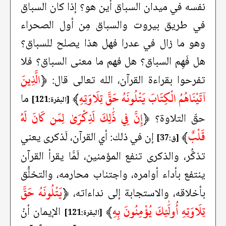
نفسه في ميدان السباق أين هو؟ إذا كان السباق
في طريق بيروت والسباق مِن أول الصحراء
وهو ما زال في عدرا فهل هذا يصلح للسباق؟
هل فَهِم السباق؟ هل فهم ما معنى السباق؟ فلا
﴿
الَّذِينَ
تفرحوا بقراءة القرآن، الله تعالى قال:
آتَيْنَاهُمُ الْكِتَابَ يَتْلُونَهُ حَقَّ تِلَاوَتِهِ
﴾
ما
[البقرة:121]
﴿
إِنَّ فِي ذَٰلِكَ لَذِكْرَىٰ لِمَن كَانَ لَهُ
حقّ التلاوة؟
قَلْبٌ
﴾
إن في ذلك: أي القرآن، لَذكرى يعني
[ق:37]
تذكُّر، والذكرى تنفع المؤمنين، لَمَّا يقرأ القرآن
ينتفع بأداء أوامره، واجتناب محارمه، والتخلُّق
﴿
يَتْلُونَهُ حَقَّ
بأخلاقه، والاستجابة إلى نداءاته،
تِلَاوَتِهِ أُولَٰئِكَ يُؤْمِنُونَ بِهِ
﴾
الإيمان أنْ
[البقرة:121]