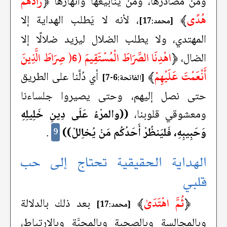
﴿
زَادَهُمْ
ومن مصادرها، ومن ينابيعها وأنهارها
هُدًى
﴾
، لأنه لا يَطلب الهداية إلا
[محمد:17]
المهتدي، ولا يطلب الضلال ليزيد ضلالًا إلا
﴿
اهْدِنَا الصِّرَاطَ الْمُسْتَقِيمَ (6( صِرَاطَ الَّذِينَ
الضال،
أَنْعَمْتَ عَلَيْهِمْ
﴾
أي دُلَّنا على الطريق
[الفاتحة:6-7]
حتى نصل إليهم، وحتى يصيروا جلساءنا
ومعشوقي قلوبنا،
((والمرْءُ عَلَى دِينِ خَلِيلِهِ
وَحَبِيبِهِ، فَليَنظُرْ أَحَدُكُم مَنْ يُخاِللْ))
.
9
الهداية الحقيقية تحتاج إلى حب
قلبي
﴿
ثُمَّ اهْتَدَىٰ
﴾
بعد ذلك بالدلالة
[محمد:17]
وبالمجالسة وبالصحبة وبالمحبَّة وبالارتباط،