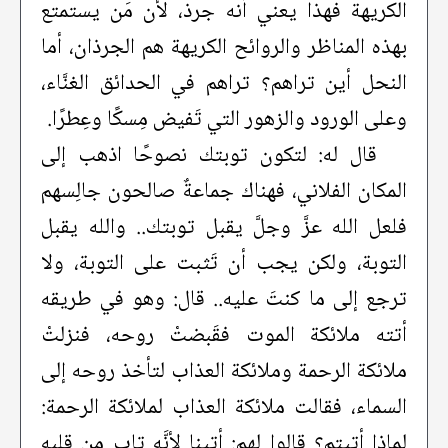
الكريهة فهذا يعني أنه جرذ، لأن مَن يستمتع
بهذه المناظر والروائح الكريهة هم الجرذان، أما
النحل أين تراهم؟ تراهم في الحدائق الغنَّاء،
وعلى الورود والزهور التي تَفيض مِسكًا وعِطرًا.
قال له: لتكون توبتك نصوحًا اذهب إلى
المكان الفلاني، فهناك جماعةٌ صالحون جالِسهم
فلعل الله عزَّ وجلَّ يقبل توبتك.. والله يقبل
التوبة، ولكن يجب أن تَثبت على التوبة، ولا
ترجع إلى ما كنتَ عليه.. قال: وهو في طريقه
أتته ملائكة الموت فقَبضتْ روحه، فنزلتْ
ملائكة الرحمة وملائكة العذاب لتأخذ روحه إلى
السماء، فقالت ملائكة العذاب لملائكة الرحمة:
لماذا أتيتم؟ قالوا لهم: أتينا لأنَّه تاب مِن قلبه