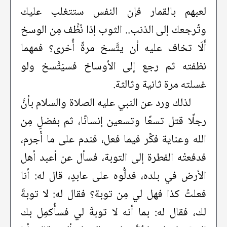
لعبهم بالقمار فإن النفس ستتغلب عليك
وتُرجعك إلى الذنب.. الثوب إذا نُظِّف مِن الوسخ
أَلَا تخاف عليه أن يتَّسخ مرةً أُخرى؟ فمهما
نظفته ثم رجع إلى الأوساخ فسيَتَّسخ ولو
غسلته مرة ثانية وثالثة.
لذلك ورد عن النبي عليه الصلاة والسلام بأنَّ
رجلًا قتل تسعًا وتسعين إنسانًا، ثم بفضلٍ مِن
الله وعناية فكَّر فيما فعل، فندم على ما أَجرم،
فدفعتْه الفطرة إلى التوبة، فسأل عن أعبد أهل
الأرض في بلده، فدلُّوه على عابدٍ، قال له: أنا
فعلتُ كذا فهل لي مِن توبة؟ فقال له: لا توبةَ
لك، فقال له: بما أنه لا توبةَ لي فسأُكمِل بك