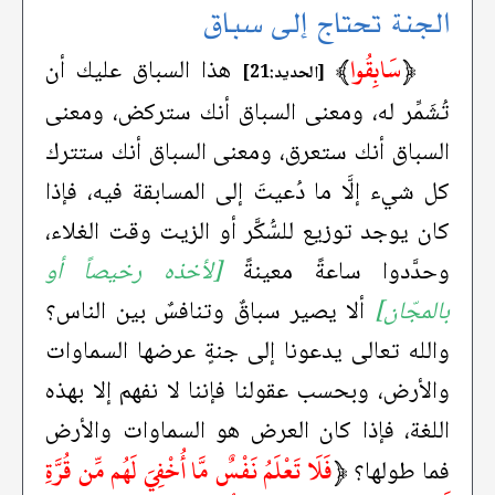
الجنة تحتاج إلى سباق
﴿
سَابِقُوا
﴾
هذا السباق عليك أن
[الحديد:21]
تُشَمِّر له، ومعنى السباق أنك ستركض، ومعنى
السباق أنك ستعرق، ومعنى السباق أنك ستترك
كل شيء إلَّا ما دُعيتَ إلى المسابقة فيه، فإذا
كان يوجد توزيع للسُّكَّر أو الزيت وقت الغلاء،
وحدَّدوا ساعةً معينةً
[لأخذه رخيصاً أو
بالمجّان]
ألا يصير سباقٌ وتنافسٌ بين الناس؟
والله تعالى يدعونا إلى جنةٍ عرضها السماوات
والأرض، وبحسب عقولنا فإننا لا نفهم إلا بهذه
اللغة، فإذا كان العرض هو السماوات والأرض
﴿
فَلَا تَعْلَمُ نَفْسٌ مَّا أُخْفِيَ لَهُم مِّن قُرَّةِ
فما طولها؟