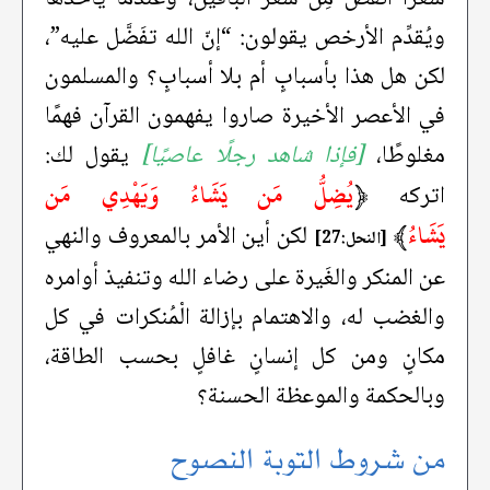
ويُقدِّم الأرخص يقولون: “إنّ الله تفَضَّل عليه”،
لكن هل هذا بأسبابٍ أم بلا أسبابٍ؟ والمسلمون
في الأعصر الأخيرة صاروا يفهمون القرآن فهمًا
مغلوطًا،
[فإذا شاهد رجلًا عاصيًا]
يقول لك:
﴿
يُضِلُّ مَن يَشَاءُ وَيَهْدِي مَن
اتركه
يَشَاءُ
﴾
لكن أين الأمر بالمعروف والنهي
[النحل:27]
عن المنكر والغَيرة على رضاء الله وتنفيذ أوامره
والغضب له، والاهتمام بإزالة الْمُنكرات في كل
مكانٍ ومن كل إنسانٍ غافلٍ بحسب الطاقة،
وبالحكمة والموعظة الحسنة؟
من شروط التوبة النصوح