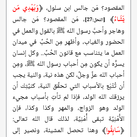
﴿
وَيَهْدِي مَن
المقصود؟ مَن جالس ابن سلول،
يَشَاءُ
﴾
، مَن المقصود؟ مَن جالس
[النحل:27]
وهاجر وأحبَّ رسول الله ﷺ بالقول والعمل في
الحضور والغياب، وأظهر مِن الحُبِّ في ميدان
العمل ما يتناسب مع قانون الحُبِّ.. وكل إنسان
يسرُّه أن يكون مِن أحباب رسول الله ﷺ، ومِن
أحباب الله عزَّ وجلَّ، لكن هذه نية، والنية يجب
أن تُتْبَع بالأسباب التي تحقِّق النية، كنيَّتِك أن
يرزقك الله الولد، فإذا لم تأتِ بأسباب مجيء
الولد وهو الزواج، والمهر وكذا وكذا، فإن
الأُمْنِيَّة تبقى أُمْنِيَّة، لذلك قال الله تعالى:
﴿
سَابِقُوا
﴾
وهنا تحصل المشيئة، ونصير إلى