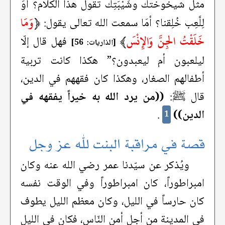
مثل شيخوختك وشَيْبَتِك تقول هذا الكلام؟ أَوَ
﴿
وَمَا
لِلَّعِب خُلِقنا؟ أمَا سمعت الله تعالى يقول:
خَلَقْتُ الجِنَّ وَالإِنْسَ
﴾
فهل قال إلّا
[الذاريات: 56]
ليلعبون أم ليعبدون؟” هكذا كانت تربية
أطفالهم الصغار، وهكذا كان فقههم في الدين،
قال ﷺ:
((من يرد الله به خيراً يفقهه في
الدين))
.
1
قصة في مراقبة البنت لله عز وجل
ويُذكر عن سيّدنا عمر رضي الله عنه وكان
امبراطوراً، كان امبراطوراً وفي الوقت نفسه
كان حارساً في الليل، وكان معظم الليل يطوف
في المدينة من أجل أمن النّاس، فكان في الليل