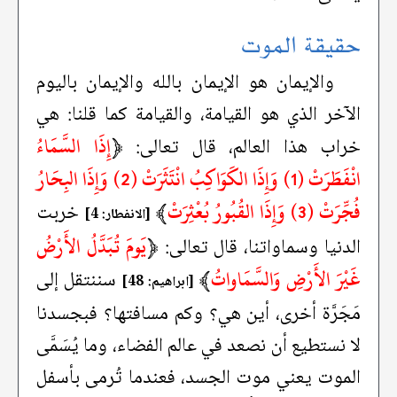
حقيقة الموت
والإيمان هو الإيمان بالله والإيمان باليوم
الآخر الذي هو القيامة، والقيامة كما قلنا: هي
﴿
إِذَا السَّمَاءُ
خراب هذا العالم، قال تعالى:
انْفَطَرَتْ (1) وَإِذَا الكَوَاكِبُ انْتَثَرَتْ (2) وَإِذَا البِحَارُ
فُجِّرَتْ (3) وَإِذَا القُبُورُ بُعْثِرَتْ
﴾
خربت
[الانفطار: 4]
﴿
يَومَ تُبَدَّلُ الأَرْضُ
الدنيا وسماواتنا، قال تعالى:
غَيْرَ الأَرْضِ وَالسَّمَاواتُ
﴾
سننتقل إلى
[ابراهيم: 48]
مَجَرَّة أخرى، أين هي؟ وكم مسافتها؟ فبجسدنا
لا نستطيع أن نصعد في عالم الفضاء، وما يُسَمَّى
الموت يعني موت الجسد، فعندما تُرمى بأسفل