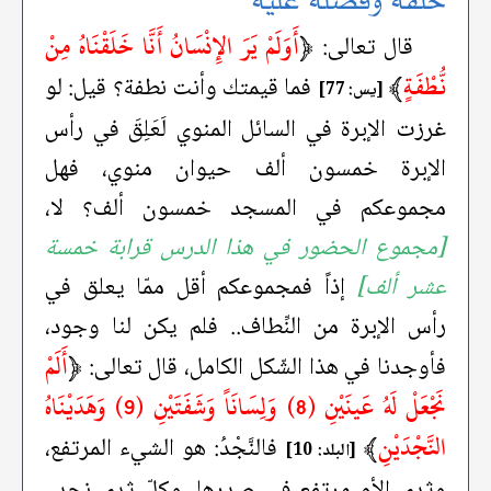
خلقه وفضله عليه
﴿
أَوَلَمْ يَرَ الإِنْسَانُ أَنَّا خَلَقْنَاهُ مِنْ
قال تعالى:
نُّطْفَةٍ
﴾
فما قيمتك وأنت نطفة؟ قيل: لو
[يس: 77]
غرزت الإبرة في السائل المنوي لَعَلِقَ في رأس
الإبرة خمسون ألف حيوان منوي، فهل
مجموعكم في المسجد خمسون ألف؟ لا،
[مجموع الحضور في هذا الدرس قرابة خمسة
عشر ألف]
إذاً فمجموعكم أقل ممّا يعلق في
رأس الإبرة من النِّطاف.. فلم يكن لنا وجود،
﴿
أَلَمْ
فأوجدنا في هذا الشّكل الكامل، قال تعالى:
نَجْعَلْ لَهُ عَينَيْنِ (8) وَلِسَانَاً وَشَفَتَيْنِ (9) وَهَدَيْنَاهُ
النَّجْدَيْنِ
﴾
فالنَّجْدُ: هو الشيء المرتفع،
[البلد: 10]
وثدي الأم مرتفع في صدرها، وكلّ ثدي نجد..