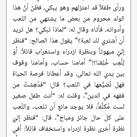
ورأى طفلاً قد اعتزلهم وهو يبكي، فظنّ أنَّ هذا
الولد محروم من بعض ما يشتهي من اللعب
وأدواته، فأتاه وقال له: “لماذا تبكي؟ هل تريد
أن أشتري لك لعبة؟” يقول هذا الصالح: “فنظر
إليَّ مبهوتاً وبنظرة ازدراء واستغراب قائلاً: أَوَ
لِلَّعِب خُلِقنا؟!” أمامنا حساب، وأمامنا وقوف
بين يدي الله تعالى، وقد أعطانا فرصة الحياة
فهل نُضيُّعها في اللعب؟ قال: “فدُهِشتُ من
فقهه في الدين”، وقلت له: “أنت طفل صغير
لست مُكلَّفاً، فلا يوجد مانع أن تلعب، واللّعب
على كل حال جائز ومباح”، قال: “فنظر إليّ
نظرة أخرى نظرة ازدراء واستخفاف قائلاً: أفي