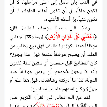
في الدنيا بأن تصل إلى أعلى مراحلها، لا أن
تكون ملكاً، بل أن تكون أعظم الملوك، لا أن
تكون غنياً، بل أعظم الأغنياء.
وماذا قال سيدنا يوسف للملك؟ قال:
﴿
اِجْعَلْنِي عَلَى خَزَائِنِ الأَرْضِ
﴾
اجعلني
[يوسف: 55]
موظفاً عندك كوزير للمالية.. فهل نبيُّ يطلب من
الملك أن يصبح موظفاً عنده! فهل هذا يجوز؟
كان المشايخ قبل خمسين أو ستين سنة يُفتون
بأنه لا يجوز لأحدهم أن يعمل موظفاً عند
الدولة، هذا ما أدركته وشاهدته، فهل هذا علم أم
جهل؟ وكان اسمهم علماء المسلمين!
لقد منّ الله تعالى في القرآن الكريم على
﴿
وَوَجَدَكَ عَائِلَاً
﴾
النبيِّ ﷺ فقال له:
ما
[الضحى: 8]