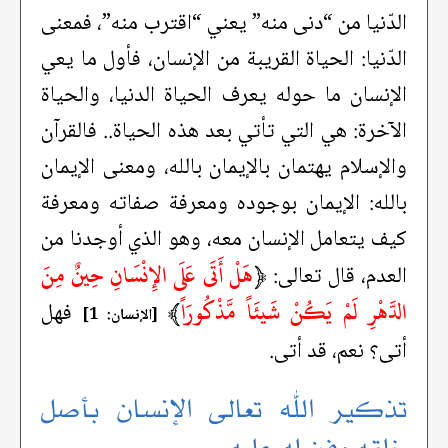
الدّنيا من “دنى منه” يعني “اقترب منه”، فمعنى
الدّنيا: الحياة القريبة من الإنسان، فأول ما يعي
الإنسان ما حوله يعرف الحياة الدنيا، والحياة
الآخرة: هي التي تأتي بعد هذه الحياة.. فالقرآن
والإسلام يهتمان بالإيمان بالله، ومعنى الإيمان
بالله: الإيمان بوجوده ومعرفة صفاته ومعرفة
كيف يتعامل الإنسان معه، وهو الذي أوجدنا من
﴿
هَلْ أَتَى عَلَى الإِنْسَانِ حِينٌ مِنَ
العدم، قال تعالى:
الدَّهْرِ لَمْ يَكُنْ شَيئَاً مَّذْكُورَاً
﴾
فهل
[الإنسان: 1]
أتى؟ نعم، قد أتى.
تذكير الله تعالى الإنسان بأصل