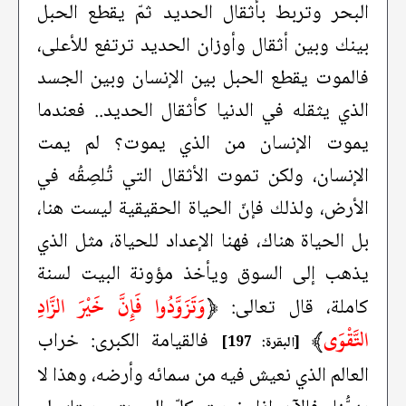
البحر وتربط بأثقال الحديد ثمّ يقطع الحبل
بينك وبين أثقال وأوزان الحديد ترتفع للأعلى،
فالموت يقطع الحبل بين الإنسان وبين الجسد
الذي يثقله في الدنيا كأثقال الحديد.. فعندما
يموت الإنسان من الذي يموت؟ لم يمت
الإنسان، ولكن تموت الأثقال التي تُلصِقُه في
الأرض، ولذلك فإنّ الحياة الحقيقية ليست هنا،
بل الحياة هناك، فهنا الإعداد للحياة، مثل الذي
يذهب إلى السوق ويأخذ مؤونة البيت لسنة
﴿
وَتَزَوَّدُوا فَإِنَّ خَيْرَ الزَّادِ
كاملة، قال تعالى:
التَّقْوَى
﴾
فالقيامة الكبرى: خراب
[البقرة: 197]
العالم الذي نعيش فيه من سمائه وأرضه، وهذا لا