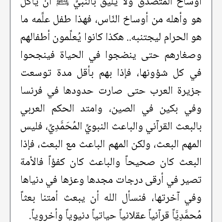
أوساخ المتصدِّق ولا يليق بالنبيِّ ﷺ أن يأكل
هو وأهله من أوساخ النّاس، فهذا طفل علَّمه ما
هو الحرام ليجتنبه.. هكذا كانوا يُعلِّمون أطفالهم
وصغارهم حتى ينضجوا في الحياة فينجحوا
في كل شؤونها، فإذا بهم بأقل مدة توسعت
جزيرة العرب حتى صارت حدودها في فرنسا
وفي بكين في الصين، وامتد الحكم العربي
بالبعث القرآني والباعث النبويِّ المُحَمَّدِيِّ، فليس
المهم البعث، ولكن المهم الباعث مع البعث، فإذا
البعث كان صحيحاً والباعث كان كفؤاً فالأمة
تصير في أرقى درجات مجدها وعزها في دنياها
وفي آخرتها، فنسأل الله أن يبعث أمتنا بعثاً
مُحمَّدِيَّاً قرآنياً عقلانياً حياتياً دنيوياً وأخروياً.