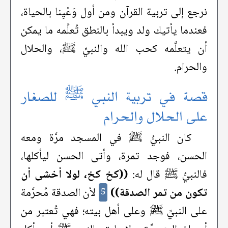
نرجع إلى تربية القرآن ومن أول وَعْيِنا بالحياة،
فعندما يأتيك ولد ويبدأ بالنطق تُعلِّمه ما يمكن
أن يتعلَّمه كحب الله والنبيِّ ﷺ، والحلال
والحرام.
قصة في تربية النبي ﷺ للصغار
على الحلال والحرام
كان النبيُّ ﷺ في المسجد مرَّة ومعه
الحسن، فوجد تمرة، وأتى الحسن ليأكلها،
فالنبيُّ ﷺ قال له:
((كخ كخ، لولا أخشى أن
تكون من تمر الصدقة))
لأن الصدقة مُحرَّمة
5
على النبيِّ ﷺ وعلى أهل بيته؛ فهي تُعتبر من