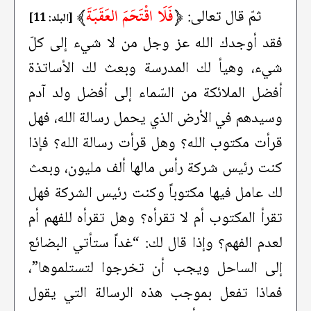
﴿
فَلَا اقْتَحَمَ العَقَبَةَ
﴾
ثمّ قال تعالى:
[البلد: 11]
فقد أوجدك الله عز وجل من لا شيء إلى كلّ
شيء، وهيأ لك المدرسة وبعث لك الأساتذة
أفضل الملائكة من السّماء إلى أفضل ولد آدم
وسيدهم في الأرض الذي يحمل رسالة الله، فهل
قرأت مكتوب الله؟ وهل قرأت رسالة الله؟ فإذا
كنت رئيس شركة رأس مالها ألف مليون، وبعث
لك عامل فيها مكتوباً وكنت رئيس الشركة فهل
تقرأ المكتوب أم لا تقرأه؟ وهل تقرأه للفهم أم
لعدم الفهم؟ وإذا قال لك: “غداً ستأتي البضائع
إلى الساحل ويجب أن تخرجوا لتستلموها”،
فماذا تفعل بموجب هذه الرسالة التي يقول