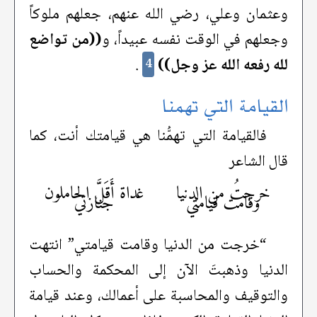
وعثمان وعلي، رضي الله عنهم، جعلهم ملوكاً
وجعلهم في الوقت نفسه عبيداً، و
((من تواضع
لله رفعه الله عز وجل))
.
4
القيامة التي تهمنا
فالقيامة التي تهمُّنا هي قيامتك أنت، كما
قال الشاعر
خرجتُ من الدنيا
غداة أَقَلَّ الحاملون
وقامت قيامتي
جنازتي
“خرجت من الدنيا وقامت قيامتي” انتهت
الدنيا وذهبتَ الآن إلى المحكمة والحساب
والتوقيف والمحاسبة على أعمالك، وعند قيامة