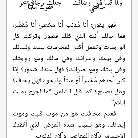
ولما قسا قلبي وضاقت
جعلت رجائي نحو
مذاهبي
عفوك سُلَّماً
فهو يقول: أنا مُذنب أنا مخطئ أنا مُقصِّر،
فما حالك أنت الذي كلك قصور وتركت كل
الواجبات وتعمل أكثر المحرمات بيدك ولسانك
وفي بيعك وشرائك وفي مالك ومع زوجتك
وفي بيتك ومع جيرانك؟ فهل عندك شعور؟ إذا
كان أحدهم مُخدَّراً أو ميتاً وذبحوه فهل يخاف؟
وهل يصيح؟ كما قال الشاعر: “ما لجرح بميت
إيلام”
فعدم مخافتك هو من موت قلبك وموت
إيمانك، وهو بسبب شدة المرض الذي أفقدك
الإحساس بآلام المعاصي وآلام الذنوب.