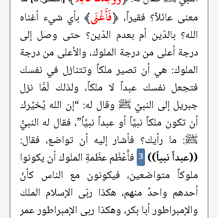
﴿
فَأَغْنَى
﴾
معنى عائلاً؟ فقيراً،
بأي شيء أغناه
الله؟ بالدّين أم بعدم الدّين؟ حتى وصل إلى
درجة أعلى من درجة الملوك، والأعلى من درجة
الملوك: هي أن تصير ملكاً وتتنازل في نفسك
فتجعل نفسك عبداً لا ملكاً، ولذلك لَمَّا نزل
جبريل إلى النبيِّ ﷺ وقال له: “إن الله يُخيِّرك
أن تكون ملكاً نبيَّاً أو عبداً نبيَّاً”، فقال له النبيُّ
ﷺ: ما رأيك؟ فأشار إليه أن تواضع، فقال:
((عبداً نبياً))
فأَعْظَم عظَمةِ الملوك أن يكونوا
3
ملوكاً متواضعين، فيكونون مع الناس كأنّ
أحدهم واحدٌ منهم، هكذا ربّى الإسلام الملك
والإمبراطور أبا بكر، وهكذا ربى الإمبراطور عمر