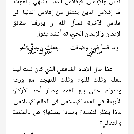
الدين والإيمان، فإفلاسُ الدنيا ينتهي بالموت،
أمَّا إفلاس الدين ينتقل من إفلاس الدنيا إلى
إفلاس الآخرة، نسأل الله أن يرزقنا حقائق
الإيمان والإيمان الحيّ، ثم أنشد يقول
ولما قسا قلبي وضاقت
جعلت رجائي نحو
مذاهبي
عفوك سلماً
هذا حال الإمام الشّافعي الذي كان ثلث ليله
للعلم وثلث للنّوم وثلث للتهجد، مع ورعه
وتقواه، حتى بلغ القمة وصار أحد الأركان
الأربعة في الفقه الإسلامي في العالم الإسلامي،
ماذا ينظر لنفسه؟ وبماذا يصفها؟ هل بالعظمة
والتعالي؟