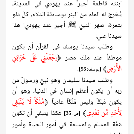
ابنته فاطمة أجيراً عند يهودي في المدينة،
يُخرج له الماء من البئر بوساطة الدلاء، كلّ دلو
بتمرة، صهر النبيِّ ﷺ أجير عند يهودي! هذا
سيدنا علي!
وطلب سيدنا يوسف في القرآن أن يكون
﴿
اِجْعَلْنِي عَلَى خَزَائِنِ
موظفاً عند ملك مصر
الأَرْضِ
﴾
.
[يوسف: 55]
وطلب سيدنا سليمان وهو نبيٌّ ورسولٌ من
ربه أن يكون أعظم إنسان في الدنيا، وهو أن
﴿
مُلْكَاً لَا يَنْبَغِي
يكون مَلِكَاً وليس مُلْكَاً عادياً
لِأَحَدٍ مِّن بَعْدِي
﴾
هكذا ينبغي أن تكون
[ص: 35]
همَّة المسلم والمسلمة في أمور الحياة وأمور