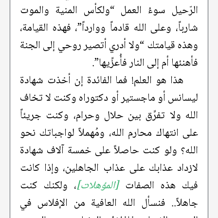
الرّحيل سوءُ العمل “ولكأس المنية والموت
شارباً، وعلى الله قادماً ووارداً”، فهذه القيامة،
وهذه قيامتك “ولا أدري أتصير روحي إلى الجنة
فأهنئها أم إلى النار فأُعزِّيها”.
هذا هو العلم! فما الفائدة إن أخذت شهادة
ليسانس أو ماجستير أو دكتوراه وكنت لا تخاف
الله ولا تفرِّق بين حلال وحرام، وكنت جريئاً
على انتهاك محارم الله، ومُهملاً لواجباتك نحو
الله؟ ولو كنت حاصلاً على خمسة آلاف شهادة
لازداد عذابك على عذاب الجاهلين، وإذا كانت
فيك هذه الصفات
[المؤهلات]
، ولكنك كنت
جاهلاً.. فنسأل الله العافية من الإفلاس في