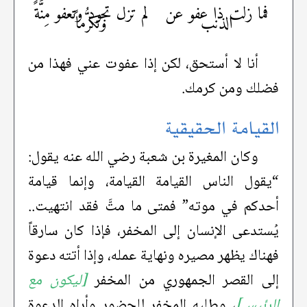
فما زلت ذا عفو عن
لم تزل تجود وتعفو مِنَّةً
الذنب
وتكرُّماً
أنا لا أستحق، لكن إذا عفوت عني فهذا من
فضلك ومن كرمك.
القيامة الحقيقية
وكان المغيرة بن شعبة رضي الله عنه يقول:
“يقول الناس القيامة القيامة، وإنما قيامة
أحدكم في موته” فمتى ما متَّ فقد انتهيت..
يُستدعى الإنسان إلى المخفر، فإذا كان سارقاً
فهناك يظهر مصيره ونهاية عمله، وإذا أتته دعوة
إلى القصر الجمهوري من المخفر
[ليكون مع
الرئيس]
، وطلبه المخفر للحضور وأراه الدعوة