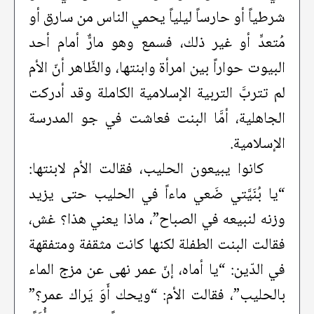
شرطياً أو حارساً ليلياً يحمي الناس من سارق أو
مُتعدٍّ أو غير ذلك، فسمع وهو مارٌّ أمام أحد
البيوت حواراً بين امرأة وابنتها، والظّاهر أنّ الأم
لم تتربَّ التربية الإسلامية الكاملة وقد أدركت
الجاهلية، أمَّا البنت فعاشت في جو المدرسة
الإسلامية.
كانوا يبيعون الحليب، فقالت الأم لابنتها:
“يا بُنَيَّتي ضَعي ماءاً في الحليب حتى يزيد
وزنه لنبيعه في الصباح”، ماذا يعني هذا؟ غش،
فقالت البنت الطفلة لكنها كانت مثقفة ومتفقهة
في الدّين: “يا أماه، إنّ عمر نهى عن مزج الماء
بالحليب”، فقالت الأم: “ويحك أَوَ يَراك عمر؟”