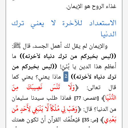
غذاء الروح هو الإيمان.
الاستعداد للآخرة لا يعني ترك
الدنيا
والإيمان لم يقل لك أهمل الجسد، قال ﷺ:
((ليس بخيركم من ترك دنياه لآخرته))
ما
أعظم هذا الدين يا بُنَيَّ!
((ليس بخيركم من
ترك دنياه لآخرته))
ماذا يعني؟ يعني كما
2
﴿
وَلَا تَنْسَ نَصِيبَكَ مِنَ
قال تعالى:
الدُّنْيَا
﴾
فماذا طلب سيدنا سليمان
[القصص: 77]
﴿
وَهَبْ لِي مُلْكَاً لَّا يَنْبَغِي لِأَحَدٍ مِّن
من الدنيا؟ قال:
بَعْدِي
﴾
فيُعلِّمُك القرآن أنّ تكون همتك
[ص: 35]