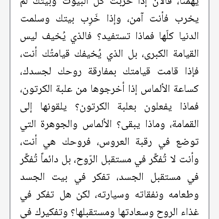
يهمُّنا، فالآن إذا خربت كلّ البيوت وبيتك لم
يخرب فأنت آمن، وإذا خَرِب بيتك وسلمت
الدنيا كلّها فماذا تستفيد؟ فالذي يُخيف ليس
القيامة الكبرى، بل الذي يُخيفك قيامتُك أنت،
فإذا قامت قيامتك بمفارقة روحك لجسدك،
كساعة الألماس إذا أخرجوها من علبة الكرتون،
فماذا يفعلون بعلبة الكرتون؟ يلقونها إلى
القمامة، وماذا يبقى؟ الألماس والجوهرة التي
توضع في رقبة العروس، فروحك هي أنت،
وأنت لا تُفكِّر في مستقبل الرّوح، بل دائماً تُفكِّر
في مستقبل الجسد، تفكر في بيت الجسد
وطعامه ونفقاته وسيارته، لكن هل تفكر في
غذاء الروح وسعادتها ومستقبلها؟ وتفكيرك في