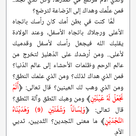
فمن علَّمك وهداك إلى الرّضاعة لترضع؟
لَمَّا كنت في بطن أمك كان رأسك باتجاه
الأعلى ورجلاك باتجاه الأسفل، وعند الولادة
يقلبك الله فيجعل رأسك لأسفل وقدميك
لأعلى.. ومن أرشدك على الدّهليز لتخرج من
عالم الرحم وظلمات الأحشاء إلى عالم الدّنيا؟
فمن الذي هداك لذلك؟ ومن الذي علمك النطق؟
﴿
أَلَمْ
ومن الذي وهب لك العينين؟ قال تعالى:
نَجْعَلْ لَهُ عَيْنَيْنِ
﴾
ومن وهبك النّطق وآلة النّطق؟
﴿
وَلِسَانَاً وَشَفَتَيْنِ (9) وَهَدَيْنَاهُ
قال تعالى:
النَّجْدَيْنِ
﴾
ما معنى النّجدين؟ الثّديين، ثديي
الأم.