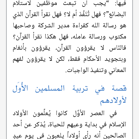
فيها: “يجب أن تبعث موظفين لاستلام
البضائع”؟ فهل تُنَفِّذ أم لا؟ فهل نقرأ القرآن الذي
هو رسالة الله كقراءة مدير الشركة وصاحبها
مكتوب ورسالة عامله، فهل هكذا نقرأ القرآن؟
فالنّاس لا يقرؤون القرآن، يقرؤون بأنغام
وبتجويد الأحكام فقط، لكن لا يقرؤون لفهم
المعاني وتنفيذ الواجبات.
قصة في تربية المسلمين الأُوَل
لأولادهم
في العصر الأوَّل كانوا يُعلِّمون الأولاد
الإسلام في بداية وعيهم للحياة، يُذكر عن أحد
الصالحين أنه رأى أولاداً يلعبون في يوم عيدٍ