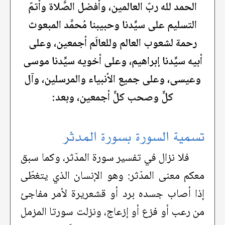
الحمد لله ربّ العالمين، وأفضل الصَّلاة وأتمّ
التسليم على سيِّدنا وحبيبنا مُحمَّد المبعوث
رحمة لشعوب العالم وللعالَم أجمعين، وعلى
أبيه سيِّدنا إبراهيم، وعلى أخويه سيِّدنا موسى
وعيسى، وعلى جميع الأنبياء والمرسلين، وآل
كلٍّ وصحب كلٍّ أجمعين، وبعد:
تسمية السورة بسورة المدثر
فلا نزال في تفسير سورة المدّثر، وكما سبق
معكم معنى المدّثر: وهو الإنسان الذي يتغطّى
إذا أصاب جسده برد أو قشعريرة لأمر مفاجئ
من رعب أو فزع أو إزعاج، ونزلت سورتا المزمل