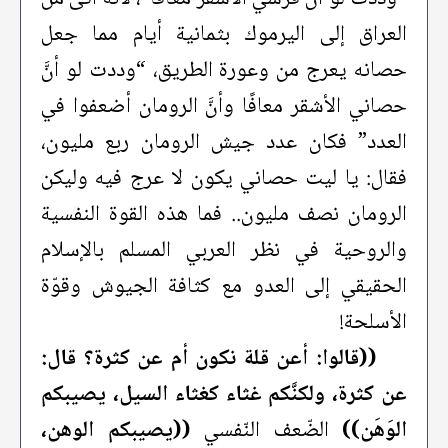
العراق إلى اليرموك بثمانية أيام مما جعل
حصانه يعرج من وعورة الطريق، “وددت لو أنَّ
حصاني الأشقر معافًا وأنَّ الرومان أضعفوا في
العدد” فكان عدد جيش الرومان ربع مليون،
فقال: يا ليت حصاني يكون لا عرج فيه وليكن
الرومان نصف مليون.. فما هذه القوة النفسية
والروحية في نظر العربي المسلم بالإسلام
الحقيقي إلى العدو مع كثافة الجيوش وقوّة
الأسلحة!
((قالوا: أعن قلة نكون أم عن كثرة؟ قال:
عن كثرة، ولكنَّكم غثاء كغثاء السيل، يصيبكم
الوَهَن))
الضّعف النّفسي
((يصيبكم الوهن،