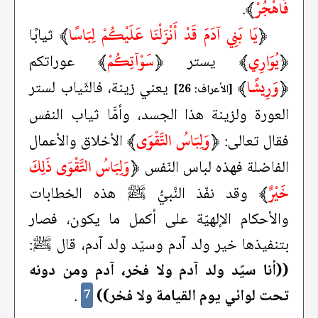
فَاهْجُرْ
﴾
.
﴿
يَا بَنِي آدَمَ قَدْ أَنْزَلْنَا عَلَيْكُمْ لِبَاسًا
﴾
ثيابًا
﴿
يُوَارِي
﴾
﴿
سَوْآتِكُمْ
﴾
يستر
عوراتكم
﴿
وَرِيشًا
﴾
يعني زينة، فالثّياب لستر
[الأعراف: 26]
العورة ولزينة هذا الجسد، وأمَّا ثياب النفس
﴿
وَلِبَاسُ التَّقْوَى
﴾
فقال تعالى:
الأخلاق والأعمال
﴿
وَلِبَاسُ التَّقْوَى ذَلِكَ
الفاضلة فهذه لباس النّفس
خَيْرٌ
﴾
وقد نفّذ النَّبيُّ ﷺ هذه الخطابات
والأحكام الإلهيّة على أكمل ما يكون، فصار
بتنفيذها خير ولد آدم وسيّد ولد آدم، قال ﷺ:
((أنا سيّد ولد آدم ولا فخر، آدم ومن دونه
تحت لوائي يوم القيامة ولا فخر))
.
7