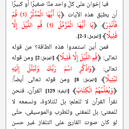
فيا إخوان على كلّ واحد منَّا صغيرًا أو كبيرًا
﴿
يَا أَيُّهَا الْمُدَّثِّرُ (1) قُمْ
أن يطبّق هذه الآيات
فَأَنْذِرْ
﴾
﴿
يَا أَيُّهَا الْمُزَّمِّلُ (1) قُمِ اللَّيْلَ إِلَّا
قَلِيلًا
﴾
.
[المزمل: 1-2]
فمن أين استمدوا هذه الطاقة؟ من قوله
﴿
قُمِ اللَّيْلَ إِلَّا قَلِيلًا
﴾
تعالى:
ومن قوله
[المزمل: 2]
﴿
وَاذْكُرِ اسْمَ رَبِّكَ وَتَبَتَّلْ إِلَيْهِ
تعالى:
تَبْتِيلًا
﴾
ومن قوله تعالى أيضاً:
[المزمل: 8]
﴿
وَيُعَلِّمُهُمُ الْكِتَابَ
﴾
القرآن، فنحن
[البقرة: 129]
نقرأ القرآن لا للعلم؛ بل للتلاوة، ونسمعه لا
للمعنى؛ بل للمغنى وللطرب والموسيقى، حتَّى
لو كان صوت القارئ على التلفاز غير حسن