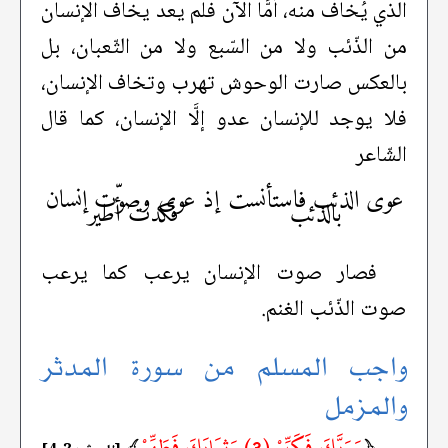
الذي يُخاف منه، أمَّا الآن فلم يعد يخاف الإنسان
من الذّئب ولا من السّبع ولا من الثّعبان، بل
بالعكس صارت الوحوش تهرب وتخاف الإنسان،
فلا يوجد للإنسان عدو إلَّا الإنسان، كما قال
الشّاعر
عوى الذئب فاستأنست
إذ عوى وصوّت إنسان
بالذئب
فكدت أطير
فصار صوت الإنسان يرعب كما يرعب
صوت الذّئب الغنم.
واجب المسلم من سورة المدثر
والمزمل