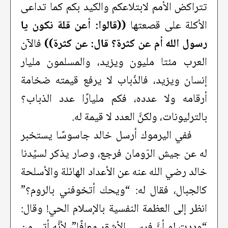
تتراكض الأمم لابتلاعكم والكيد بكم كما تداعى
الأكلة على قصعتها
((قالوا: أعن قلة نكون يا
رسول الله أم عن كثرة؟ قال: عن كثرة))
فالآن
العرب مئتا مليون ويزيد، والمسلمون مليار
إنسان ويزيد، فالذّباب لا يرفع قيمته ضخامة
أرقامه ولا عدده، فكم مليارًا عدد الذباب؟
بالترليونات، ولكنَّ العدد لا قيمة له.
ففي اليرموك أرسل خالد جاسوسًا يستخبر
له عن جيش الرّومان فرجع، وصار يذكر لسيِّدنا
خالد رضي الله عنه عن الأعداد الهائلة والأسلحة
كالجبال، فقال له: “ويحك أتخوفني بالروم؟”
انظر إلى العظمة النفسية بالإسلام الحي! وقال:
“وددت لو أنَّ فرسي الأشقر معافًا”، لأنَّه أتى من