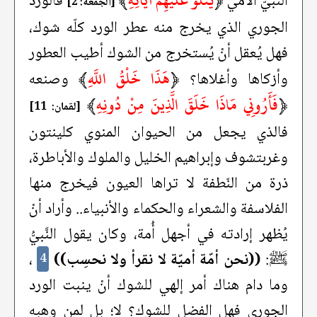
﴿
يَتْلُو عَلَيْهِمْ آيَاتِهِ
﴾
النَّبيّ الأمي
فالوَرد
[الجمعة: 2]
الجوري الذي يخرج منه عطر الورد كلّه شوك،
فهل يُعقل أنْ يُستخرج من الشوك أطيب العطور
﴿
هَذَا خَلْقُ اللَّهِ
﴾
وأزكاها وأغلاها؟
وصنعه
﴿
فَأَرُونِي مَاذَا خَلَقَ الَّذِينَ مِنْ دُونِهِ
﴾
[لقمان: 11]
فالذي يجعل من الحيوان المنوي كلينتون
وغربتشوف وإبراهيم الخليل والملوك والأباطرة،
ذرة من النّطفة لا تراها العيون فيخرج منها
الفلاسفة والشعراء والحكماء والأنبياء.. وأراد أنْ
يُظهر إرادته في أجهل أُمة، وكان يقول النَّبيُّ
ﷺ:
((نحن أمّة أميّة لا نقرأ ولا نحسِب))
،
4
وما دام هناك أمر إلهي للشوك أنْ ينبت الورد
الجوري فهل الفضل للشوك؟ لا؛ بل لمن وهبه