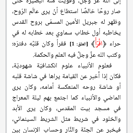
إلى الله عزَّ وجلَّ، وقويت منه البصيرة حتَّى
صار روحًا خالصًا استطاع أنْ يرى عالَم الرّوح،
وظهر له جبريل الأمين المسمّى بروح القدس
يخاطبه أول خطاب سماوي بعد خطابه له في
﴿
اقْرَأْ
﴾
حراء
فقرأ وكان قلبُه دفترَه؛
[العلق: 1]
وكتب الله عزَّ وجلَّ فيه العلم والحكمة.
فعلوم الأنبياء علوم انكشافيّة شهوديّة،
فكان إذا أَخبر عن القيامة يراها في شاشة قلبه
أو شاشة روحه المنعكسة أمامه، وكان يرى
الماضي والأنبياء كما اجتمع بهم ليلة المعراج
في مسجد بيت المقدس، وكان يرى الأبد
والخلود في شريط مثل الشريط السينمائي،
فيخبر عن الجنّة والنَّار وحساب الإنسان بين