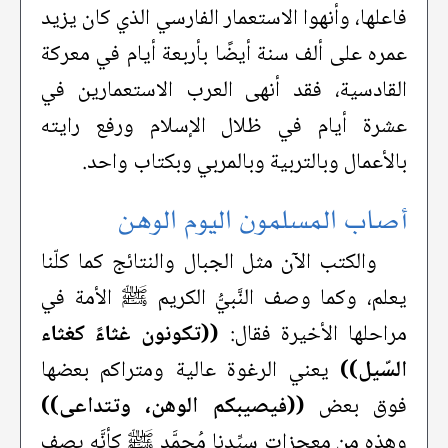
فاعلها، وأنهوا الاستعمار الفارسي الذي كان يزيد
عمره على ألف سنة أيضًا بأربعة أيام في معركة
القادسية، فقد أنهى العرب الاستعمارين في
عشرة أيام في ظلال الإسلام ورفع رايته
بالأعمال وبالتربية وبالمربي وبكتاب واحد.
أصاب المسلمون اليوم الوهن
والكتب الآن مثل الجبال والنتائج كما كلّنا
يعلم، وكما وصف النَّبيُّ الكريم ﷺ الأمة في
مراحلها الأخيرة فقال:
((تكونون غثاءً كغثاء
السّيل))
يعني الرغوة عالية ومتراكم بعضها
فوق بعض
((فيصيبكم الوهن، وتتداعى))
وهذه من معجزات سيِّدنا مُحمَّد ﷺ كأنَّه يصف