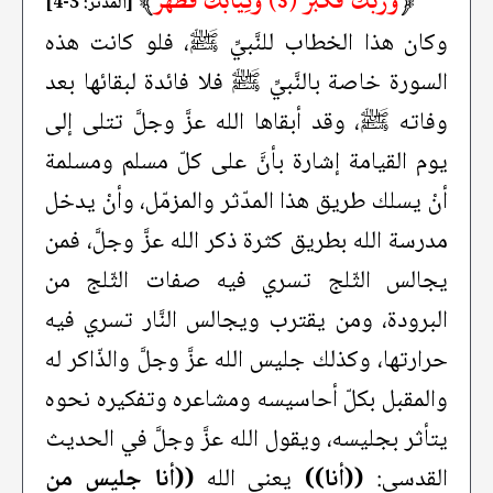
﴿
وَرَبَّكَ فَكَبِّرْ (3) وَثِيَابَكَ فَطَهِّرْ
﴾
[المدثر: 3-4]
وكان هذا الخطاب للنَّبيِّ ﷺ، فلو كانت هذه
السورة خاصة بالنَّبيِّ ﷺ فلا فائدة لبقائها بعد
وفاته ﷺ، وقد أبقاها الله عزَّ وجلَّ تتلى إلى
يوم القيامة إشارة بأنَّ على كلّ مسلم ومسلمة
أنْ يسلك طريق هذا المدّثر والمزمّل، وأنْ يدخل
مدرسة الله بطريق كثرة ذكر الله عزَّ وجلَّ، فمن
يجالس الثّلج تسري فيه صفات الثّلج من
البرودة، ومن يقترب ويجالس النَّار تسري فيه
حرارتها، وكذلك جليس الله عزَّ وجلَّ والذّاكر له
والمقبل بكلّ أحاسيسه ومشاعره وتفكيره نحوه
يتأثر بجليسه، ويقول الله عزَّ وجلَّ في الحديث
القدسي:
((أنا))
يعني الله
((أنا جليس من