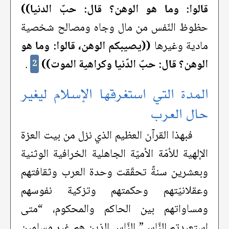
قالوا: وما هو الوهن؟ قال: حبّ الدنيا))
حظوظ النّفس من مال وجاه ومصالح شخصية
مادية وغيرها
((يصيبكم الوهن، قالوا: وما هو
الوهن؟ قال: حبّ الدّنيا وكراهية الموت))
.
2
المدة التي استغرقها الإسلام ليغير
حال العرب
فبهذا القرآن العظيم الذي نزل من بيت العزة
الإلهية للأمّة الأميّة الجاهلية الخرافية الوثنية
وبعشرين سنةً تحقّقت وحدة العرب وثقافتهم
وعقلانيّتهم وحكمتهم وتزكية نفوسهم
ومساواتهم بين الحاكم والمحكوم، “متى
استعبدتم النَّاس” النَّاس الذين هم غير مسلمين