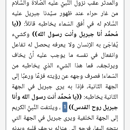
والمدثر عقب نزول النَّبيِّ عليه الصَّلاة والسَّلام
من غار حراء عند ظهور سيِّدنا جبريل عليه
السَّلام له في أفق السّماء يخاطبه قائلاً:
((يا
مُحمَّد أنا جبريل وأنت رسول الله))
وكشيء
يُفاجَئ به الإنسان ولا يعرفه يحصل له تفاعل
وانفعال في نفسه ما يوجب عليه أنْ يخاف
ويرتجف، فما هذا الشيء الذي يخاطبه من
السّماء! فصرف وجهه عن رؤيته فزعًا ورعبًا إلى
الجهة الثّانية، فإذا به يرى جبريل في الجهة
الثّانية يخاطبه:
((يا مُحمَّد أنت رسول الله وأنا
جبريل روح القدس))
، ويلتفت النَّبيُّ الكريم
1
إلى الجهة الخلفية ويرى جبريل في الجهة التي
يتجه إليها، فرجع إلى منزله يرجف قلبه وبدنه