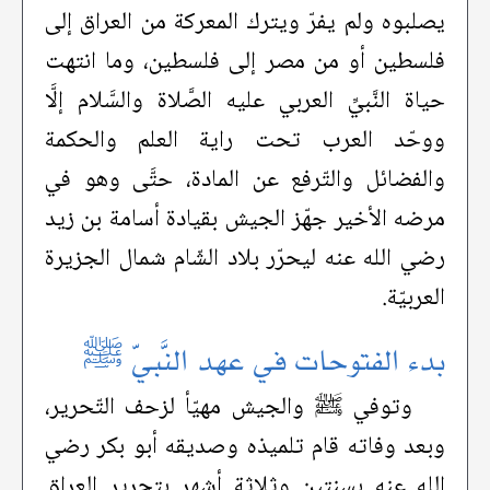
يصلبوه ولم يفرّ ويترك المعركة من العراق إلى
فلسطين أو من مصر إلى فلسطين، وما انتهت
حياة النَّبيِّ العربي عليه الصَّلاة والسَّلام إلَّا
ووحّد العرب تحت راية العلم والحكمة
والفضائل والتّرفع عن المادة، حتَّى وهو في
مرضه الأخير جهّز الجيش بقيادة أسامة بن زيد
رضي الله عنه ليحرّر بلاد الشّام شمال الجزيرة
العربيّة.
بدء الفتوحات في عهد النَّبيّ ﷺ
وتوفي ﷺ والجيش مهيّأ لزحف التّحرير،
وبعد وفاته قام تلميذه وصديقه أبو بكر رضي
الله عنه بسنتين وثلاثة أشهر بتحرير العراق