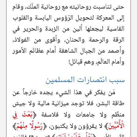
حتى تناسبت روحانيته مع روحانية الملَك، وقام
إلى المعركة لتحويل الرّؤوس اليابسة والقلوب
القاسية ليجعلها ألين من الزبدة والحرير في
الرقة والرحمة والحنان، وأقوى من الفولاذ،
وأصمد من الجبال الشاهقة أمام عظائم الأمور
وأمام العالَم، وهم قبائل!
سبب انتصارات المسلمين
مَن يفكر في هذا الشيء يجده خارجاً عن
طاقة البشر، فلا توجد ميزانية مالية ولا جيش
﴿
بَعَثَ فِي
منظّم ولا جامعات ولا فلاسفة
الْأُمِّيِّينَ
﴾
﴿
رَسُولًا مِنْهُمْ
﴾
لا يقرؤون ولا يكتبون،