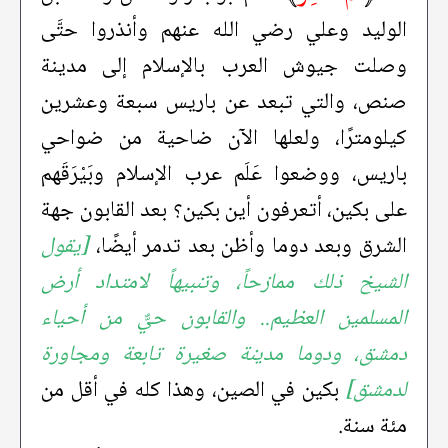
الوليد وعلي رضي الله عنهم وأنذروا حتَّى
وصلت جيوش العرب بالإسلام إلى مدينة
صنص، والتي تبعد عن باريس سبعة وعشرين
كيلومترًا، ولعلها الآن ضاحية من ضواحي
باريس، ووضعوا عَلَم عرب الإسلام وبَيْرَقَهم
على بكين، أتعرفون أين بكين؟ بعد القابون جهة
الشرق وبعد دوما وأظن بعد تدمر أيضًا،
[يقول
الشيخ ذلك ممازحاً، وتنبيهاً لامتداد أرض
المسلمين العظيم.. والقابون حيٌّ من أحياء
دمشق، ودوما مدينة صغيرة تابعة ومجاورة
لدمشق]
بكين في الصين، وهذا كله في أقل من
مئة سنة.