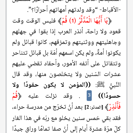
-الأقباط- “وقد ولدتهم أمهاتهم أحرارًا؟”.
﴿
يَا أَيُّهَا الْمُدَّثِّرُ (1) قُمْ
﴾
فليس الوقت وقت
قعود ولا راحة، أنذر العرب إذا بقوا في جهلهم
وجاهليتهم ووثنيتهم وتمزقهم، كانوا قبائل ولم
يكونوا أمةً، ولم يكن اسمهم أمّة بل قبائل تتناحر
وتتقاتل على أتفه الأمور، وأحقاد تقضي عليهم
عشرات السّنين ولا يتخلصون منها، وقد قال
النَّبيُّ ﷺ:
((المؤمن لا يكون حقودًا ولا
﴿
قُمْ
حسودًا))
. وقد نزلت عليه
3
فَأَنْذِرْ
﴾
بعد أنْ تخرّج من مدرسة حراء،
[المدثر: 2]
فقد بقي خمس سنين يخلو مع ربّه في هذا الغار
كلّ مرّة عشرة أيام إلى أنْ صفا تمامًا وراق جيدًا