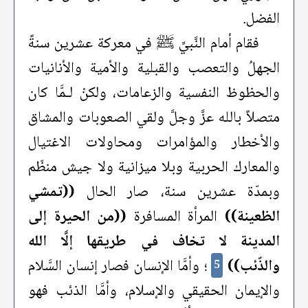
الفضل.
فقام أمام النَّبيِّ ﷺ في معركة عشرين سنةً
الجهلُ والتعصب والقبلية والأمية والأنانيات
والحظوظ النفسية والزعامات، ولكنْ لـمَّا كان
متصلاً بالله عزَّ وجلَّ ولقي الصعوبات والمشاق
والأخطار والمؤامرات ومحاولات الاغتيال
والمعارك الحربية وبلا ميزانية ولا جيش منظّم
وبمدّة عشرين سنة، صار الحال
((تمشي
الظعينة))
المرأة المسافرة
((من الحيرة إلى
المدينة لا تخاف في طريقها إلَّا الله
والذّئب))
؛ وأمَّا الإنسان فصار إنسان السَّلام
5
والإيمان الحقيقي والإسلام، وأمَّا الذئب فهو