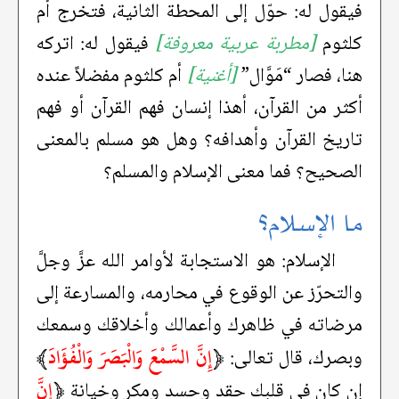
فيقول له: حوّل إلى المحطة الثانية، فتخرج أم
كلثوم
[مطربة عربية معروفة]
فيقول له: اتركه
هنا، فصار “مَوَّال”
[أغنية]
أم كلثوم مفضلاً عنده
أكثر من القرآن، أهذا إنسان فهم القرآن أو فهم
تاريخ القرآن وأهدافه؟ وهل هو مسلم بالمعنى
الصحيح؟ فما معنى الإسلام والمسلم؟
ما الإسلام؟
الإسلام: هو الاستجابة لأوامر الله عزَّ وجلَّ
والتحرّز عن الوقوع في محارمه، والمسارعة إلى
مرضاته في ظاهرك وأعمالك وأخلاقك وسمعك
﴿
إِنَّ السَّمْعَ وَالْبَصَرَ وَالْفُؤَادَ
﴾
وبصرك، قال تعالى:
﴿
إِنَّ
إن كان في قلبك حقد وحسد ومكر وخيانة