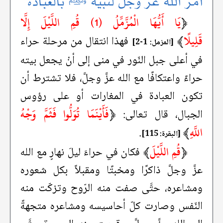
أمر الله عزَّ وجلَّ لنبيه ﷺ بالعبادة
﴿
يَا أَيُّهَا الْمُزَّمِّلُ (1) قُمِ اللَّيْلَ إِلَّا
قَلِيلًا
﴾
فهذا انتقال من مرحلة حراء
[المزمل: 1-2]
في أعلى جبل النّور في منى إلى أنْ يجعل بيته
حراءً واعتكافًا مع الله عزَّ وجلَّ، فلا تشترط أن
تكون العبادة في المغارات أو على رؤوس
﴿
فَأَيْنَمَا تُوَلُّوا فَثَمَّ وَجْهُ
الجبال، قال تعالى:
اللَّهِ
﴾
.
[البقرة: 115]
﴿
قُمِ اللَّيْلَ
﴾
فكان في حراءَ ليلَ نهارٍ مع الله
عزَّ وجلَّ ذاكرًا ومخبتًا ومقبلاً بكل شعوره
ومشاعره، حتَّى صفت منه الرّوح وتزكّت منه
النّفس وصارت كلّ أحاسيسه ومشاعره متجهةً