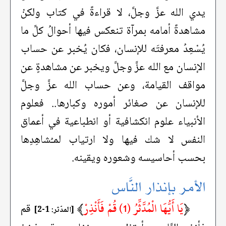
يدي الله عزَّ وجلَّ، لا قراءةً في كتاب ولكنْ
مشاهدةً أمامه بمرآة تنعكس فيها أحوالُ كلِّ ما
يُسْعِدُ معرفتَه للإنسان، فكان يُخبر عن حساب
الإنسان مع الله عزَّ وجلَّ ويخبر عن مشاهدةٍ عن
مواقف القيامة، وعن حساب الله عزَّ وجلَّ
للإنسان عن صغائر أموره وكبارها.. فعلوم
الأنبياء علوم انكشافية أو انطباعية في أعماق
النفس لا شك فيها ولا ارتياب لمـُشاهِدِها
بحسب أحاسيسه وشعوره ويقينه.
الأمر بإنذار النَّاس
﴿
يَا أَيُّهَا الْمُدَّثِّرُ (1) قُمْ فَأَنْذِرْ
﴾
قم
[المدّثر: 1-2]