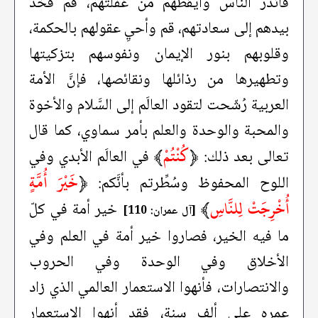
فأنذر النَّاس وأيقظهم من غفلتهم، قم فخذ
بيدهم إلى سعادتهم، قم وأحيِ عقولهم بالحكمة،
وقلوبهم بنور الإيمان ونفوسهم بتزكيتها
وتطهيرها من رذائلها ونقائصها، فإنَّ الأمة
العربية رُشّحت لتقود العالَم إلى السَّلام والأخوة
والمحبة والوحدة والعلم بأمر سماوي، كما قال
﴿
‌كُنْتُمْ‌
﴾
تعالى بعد ذلك:
في العالَم الأبدي وفي
﴿
خَيْرَ أُمَّةٍ
اللوح المحفوظ وسُطِّرتم بأنَّكم:
أُخْرِجَتْ لِلنَّاسِ
﴾
خير أمة في كلّ
[آل عمران: 110]
ما فيه الخير، فصاروا خير أمة في العلم وفي
الأخلاق وفي الوحدة وفي الحروب
والانتصارات، فأنهوا الاستعمار العالمي الذي زاد
عمره على ألف سنة، فقد أنهوا الاستعمار