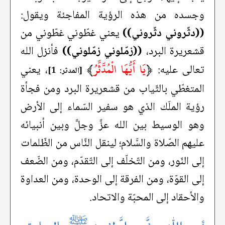
وجسده من هذه الرؤية المفاجئة ويقول:
((دثّروني دثّروني))
يعني غطّوني غطّوني من
قشعريرة البرد،
((زمّلوني زمّلوني))
فأنزل الله
﴿
يَا أَيُّهَا الْمُدَّثِّرُ
﴾
تعالى عليه:
، يعني
[المدثر: 1]
المتغطّي بالثّياب من قشعريرة البرد ومن فجأة
رؤية الملَك الذي هو سفير السّماء إلى الأرض
وهو الوسيط بين الله عزَّ وجلَّ وبين أنبيائه
عليهم الصّلاة والسَّلام؛ لينقل النَّاس من الظّلمات
إلى النّور، ومن التّخلّف إلى التّقدّم، ومن الضّعف
إلى القوّة، ومن الفرقة إلى الوحدة، ومن العداوة
والأحقاد إلى المحبّة والاتحاد.