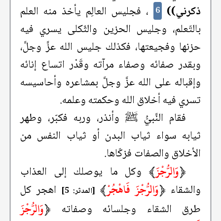
ذكرني))
، فجليس العالِم يأخذ منه العلم
6
بالتّعلم، وجليس الحزين والثّكلى يسري فيه
حزنها وفجيعتها، فكذلك جليس الله عزَّ وجلَّ،
وبقدر صفائه وصفاء مرآته وقَدْر اتساع إنائه
وإقباله على الله عزَّ وجلَّ بمشاعره وأحاسيسه
تسري فيه أخلاق الله وحكمته وعلمه.
فقام النَّبيُّ ﷺ وأنذر، وربه فكبّر، وطهر
ثيابه سواء ثياب البدن أو ثياب النفس من
الأخلاق والصفات فزكّاها.
﴿
وَالرُّجْزَ
﴾
وكل ما يوصلك إلى العذاب
﴿
وَالرُّجْزَ فَاهْجُرْ
﴾
والشقاء
اهجر كل
[المدثر: 5]
﴿
وَالرُّجْزَ
طرق الشقاء وجلسائه وصفاته