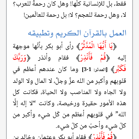
فقط، بل للإنسانية كلّها! وهل كان رحمةً للعرب؟
لا، وهل رحمة للعجم؟ لا؛ بل رحمة للعالَمين!
العمل بالقرآن الكريم وتطبيقه
﴿
يَا أَيُّهَا الْمُدَّثِّرُ
﴾
رأى أبو بكر بأنَّها موجهة
﴿
قُمْ فَأَنْذِرْ
﴾
﴿
وَرَبَّكَ
إليه
فقام وأنذر
فَكَبِّر
﴾
وما كان عندهم أعظم في
[المدثر: 1-3]
قلوبهم وأكبر من الله عزَّ وجلَّ، لا المال ولا الولد
ولا الجاه ولا المناصب ولا الحياة، فكانت كل
هذه الأمور حقيرة ورخيصة، وكانت “لا إله إلَّا
الله” في قلوبهم أعظم من كّل شيء وأكبر من
كلّ شيء وأحبّ من كلّ شيء.
﴿
قُمْ فَأَنْذِرْ
﴾
فقام أبو بكر وعثمان وخالد بن