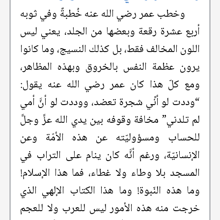
وخطب عمر رضي الله عنه خُطبةً وفي ثوبه
أربع عشرة رقعة وبعضها من الجلد، يعني ليس
اللون المخالف فقط، بل كذلك النسيج، وما كانوا
يرون عظمة النفس بالخروق وبهذه المظاهر،
ومع كلّ هذا كان عمر رضي الله عنه يقول:
“وددت لو أنِّي شجرة تعضد، ووددت لو أنَّ أمي
لم تلدني” مخافة وقوفه بين يدي الله عزَّ وجلَّ
للحساب ومسؤوليّته عن هذه الأمّة وعن
الإنسانيّة، ورغم أنَّه كان ينام على التراب في
المسجد بلا وطاء ولا غطاء، فما هذا الإسلام!
وما هذه النّبوة! وما هذا الكتاب الإلهي الذي
خرجت منه هذه الأمور ليس للعرب ولا للعجم