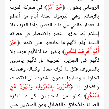
﴿
خَيْرَ أُمَّةٍ
﴾
الروماني بعنوان:
في معركة العرب
بالإسلام وهي اليرموك بستة أيام مع أعظم
استعمار عالمي في ذلك العصر، وأمَّا العرب بلا
إسلام فما حازوا النصر والانتصار في معركة
﴿
خَيْرَ
الستة أيام؛ لأنَّهم ما حافظوا على كلمة:
أُمَّةٍ أُخْرِجَتْ لِلنَّاسِ
﴾
وخير أمة لا لأنَّهم عرب ولا
لأنَّهم في الجزيرة العربية؛ بل لأنَّهم يأمرون
بالمعروف، فكلّ ما عُرف جماله وكماله وفضائله
تحلّوا به وصاروا يدعون الشّعوب إلى الاتصاف
﴿
تَأْمُرُونَ بِالْمَعْرُوفِ وَتَنْهَوْنَ عَنِ
والتّخلّق به
الْمُنْكَرِ
﴾
كانوا من المحاربين لكلّ ما تنكره
العدالة والأخلاق والفضائل ومن المنكرين على