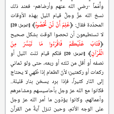
وأُمَماً -رضي الله عنهم وأرضاهم- فعند ذلك
نسخ الله عزَّ وجلَّ قيام الليل بهذه الأوقات
﴿
عَلِمَ أَنْ لَنْ تُحْصُوهُ
﴾
المحدّدة فقال:
[المزمل: 20]
لا تستطيعون أن تحصوا الوقت بشكل صحيح
﴿
فَتَابَ عَلَيْكُمْ فَاقْرَءُوا مَا تَيَسَّرَ مِنَ
الْقُرْآنِ
﴾
فلكم قيام ثلث الليل أو
[المزمل: 20]
نصفه أو أقل من ثلثه أو ربعه، حتى ولو ثماني
ركعات أو ركعتين؛ لأنّ الطعام إذا طُهي لا يحتاج
إلى النّار كثيراً، فإذا برد يسخن بنار قليلة..
فكانوا مع الله عز وجل بأحاسيسهم ومشاعرهم
وأعمالهم، وكانوا يؤدّون ما أمر الله عز وجل
على الوجه الأتم، وحين تنزل آيةٌ من القرآن