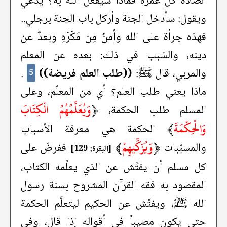
الصّلاة كلَّ عمره فماذا سيفعل الله به؟ يدّعي
ويقول: سأدخل الجنة وأركل باب الجنة برجلي..
فهذه جرأة على الله وأمنٌ مِن مَكْرْهِ وبعدٌ عن
دينه، والسّبب في ذلك: بعده عن المعلم
والمربي، قال ﷺ:
((طلب العلم فريضة))
.
5
ماذا يعني طلب العلم؟ أي من المعلّم، وعلى
﴿
وَيُعَلِّمُهُمُ الْكِتَابَ
المسلم طلب الحكمة،
وَالْحِكْمَةَ
﴾
الحكمة هي معرفة الأسباب
﴿
وَيُزَكِّيهِمْ
﴾
والمسبّبات
ففرضٌ على
[البقرة: 129]
كل مسلم أن يفتِّش عن الذي يعلِّمه الكتاب،
المقصود به فقه القرآن المشروح بسنة رسول
الله ﷺ، ويفتِّش عن الحكيم ليتعلَّم الحكمة
حتى يكون مصيباً في أقواله إذا قال، وفي