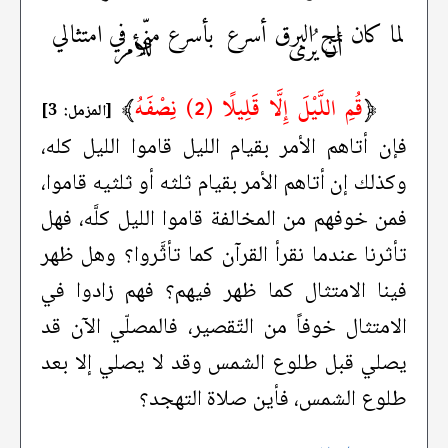
لما كان لمح البرق أسرع
بأسرع منّي في امتثالي
أن يُرى
للأمر
﴿
قُمِ اللَّيْلَ إِلَّا قَلِيلًا (2) نِصْفَهُ
﴾
[المزمل: 3]
فإن أتاهم الأمر بقيام الليل قاموا الليل كله،
وكذلك إن أتاهم الأمر بقيام ثلثه أو ثلثيه قاموا،
فمن خوفهم من المخالفة قاموا الليل كلَّه، فهل
تأثرنا عندما نقرأ القرآن كما تأثَّروا؟ وهل ظهر
فينا الامتثال كما ظهر فيهم؟ فهم زادوا في
الامتثال خوفاً من التّقصير، فالمصلّي الآن قد
يصلي قبل طلوع الشمس وقد لا يصلي إلا بعد
طلوع الشمس، فأين صلاة التهجد؟