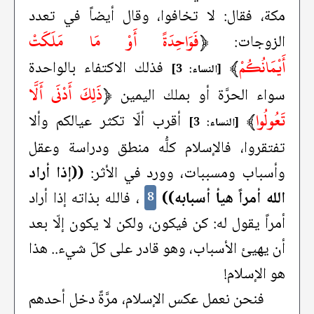
مكة، فقال: لا تخافوا، وقال أيضاً في تعدد
﴿
فَوَاحِدَةً أَوْ مَا مَلَكَتْ
الزوجات:
أَيْمَانُكُمْ
﴾
فذلك الاكتفاء بالواحدة
[النساء: 3]
﴿
ذَلِكَ أَدْنَى أَلَّا
سواء الحرَّة أو بملك اليمين
تَعُولُوا
﴾
أقرب ألّا تكثر عيالكم وألا
[النساء: 3]
تفتقروا، فالإسلام كلُّه منطق ودراسة وعقل
وأسباب ومسببات، وورد في الأثر:
((إذا أراد
الله أمراً هيأ أسبابه))
، فالله بذاته إذا أراد
8
أمراً يقول له: كن فيكون، ولكن لا يكون إلّا بعد
أن يهيئ الأسباب، وهو قادر على كلّ شيء.. هذا
هو الإسلام!
فنحن نعمل عكس الإسلام، مرَّةً دخل أحدهم