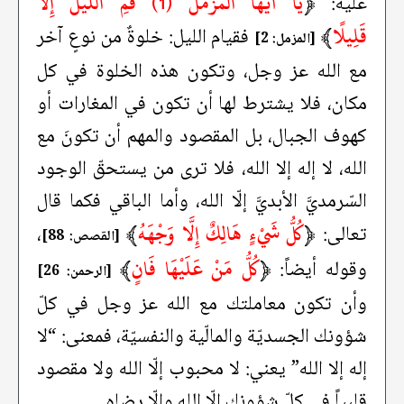
﴿
يَا أَيُّهَا الْمُزَّمِّلُ (1) قُمِ اللَّيْلَ إِلَّا
عليه:
قَلِيلًا
﴾
فقيام الليل: خلوةٌ من نوعٍ آخر
[المزمل: 2]
مع الله عز وجل، وتكون هذه الخلوة في كل
مكان، فلا يشترط لها أن تكون في المغارات أو
كهوف الجبال، بل المقصود والمهم أن تكونَ مع
الله، لا إله إلا الله، فلا ترى من يستحقّ الوجود
السّرمديَّ الأبديَّ إلّا الله، وأما الباقي فكما قال
﴿
كُلُّ شَيْءٍ هَالِكٌ إِلَّا وَجْهَهُ
﴾
تعالى:
،
[القصص: 88]
﴿
كُلُّ مَنْ عَلَيْهَا فَانٍ
﴾
وقوله أيضاً:
[الرحمن: 26]
وأن تكون معاملتك مع الله عز وجل في كلّ
شؤونك الجسديّة والمالّية والنفسيّة، فمعنى: “لا
إله إلا الله” يعني: لا محبوب إلّا الله ولا مقصود
قلبياً في كلّ شؤونك إلّا الله وإلّا رضاه.