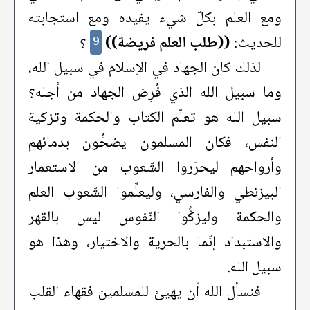
ومع العلم بكلّ شيء يفيده ومع استجابته
للحديث:
((طلب العلم فريضة))
؟
9
لذلك كان الجهاد في الإسلام في سبيل الله،
وما سبيل الله الذي فُرِض الجهاد من أجله؟
سبيل الله هو تعلّم الكتاب والحكمة وتزكية
النفس، فكان المسلمون يضحُّون بدمائهم
وأرواحهم ليحرّروا الشّعوب من الاستعمار
البيزنطي والفارسي، وليعلِّموا الشّعوب العلم
والحكمة وليزكُّوا النّفوس ليس بالقهر
والاستبداد إنّما بالحرية والاختيار، وهذا هو
سبيل الله.
فنسأل الله أن يهيئ للمسلمين فقهاء القلب