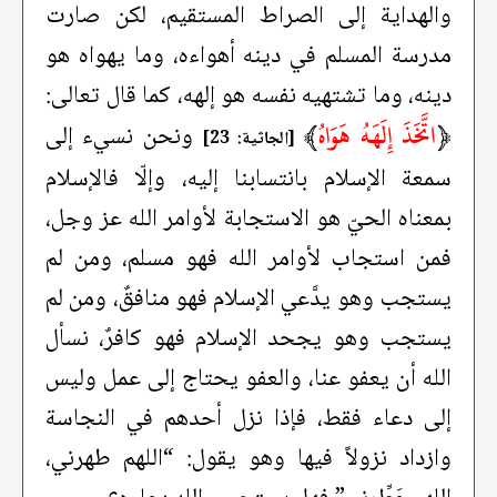
والهداية إلى الصراط المستقيم، لكن صارت
مدرسة المسلم في دينه أهواءه، وما يهواه هو
دينه، وما تشتهيه نفسه هو إلهه، كما قال تعالى:
﴿
اتَّخَذَ إِلَهَهُ هَوَاهُ
﴾
ونحن نسيء إلى
[الجاثية: 23]
سمعة الإسلام بانتسابنا إليه، وإلّا فالإسلام
بمعناه الحيّ هو الاستجابة لأوامر الله عز وجل،
فمن استجاب لأوامر الله فهو مسلم، ومن لم
يستجب وهو يدَّعي الإسلام فهو منافقٌ، ومن لم
يستجب وهو يجحد الإسلام فهو كافرٌ، نسأل
الله أن يعفو عنا، والعفو يحتاج إلى عمل وليس
إلى دعاء فقط، فإذا نزل أحدهم في النجاسة
وازداد نزولاً فيها وهو يقول: “اللهم طهرني،