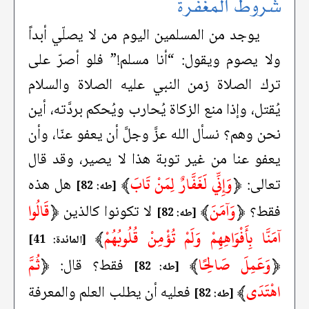
شروط المغفرة
يوجد من المسلمين اليوم من لا يصلّي أبداً
ولا يصوم ويقول: “أنا مسلم!” فلو أصرّ على
ترك الصلاة زمن النبي عليه الصلاة والسلام
يُقتل، وإذا منع الزكاة يُحارب ويُحكم بردَّته، أين
نحن وهم؟ نسأل الله عزَّ وجلَّ أن يعفو عنّا، وأن
يعفو عنا من غير توبة هذا لا يصير، وقد قال
﴿
وَإِنِّي لَغَفَّارٌ لِمَنْ تَابَ
﴾
تعالى:
هل هذه
[طه: 82]
﴿
وَآمَنَ
﴾
﴿
قَالُوا
فقط؟
لا تكونوا كالذين
[طه: 82]
آمَنَّا بِأَفْوَاهِهِمْ وَلَمْ تُؤْمِنْ قُلُوبُهُمْ
﴾
[المائدة: 41]
﴿
وَعَمِلَ صَالِحًا
﴾
﴿
ثُمَّ
فقط؟ قال:
[طه: 82]
اهْتَدَى
﴾
فعليه أن يطلب العلم والمعرفة
[طه: 82]