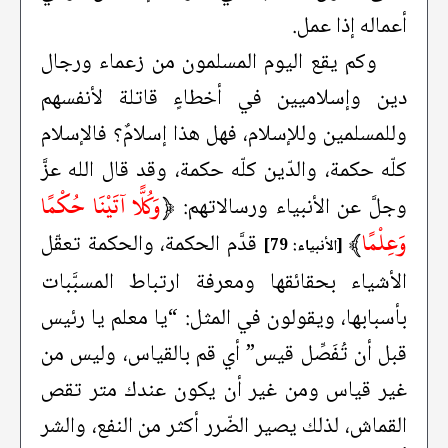
أعماله إذا عمل.
وكم يقع اليوم المسلمون من زعماء ورجال
دين وإسلاميين في أخطاءٍ قاتلة لأنفسهم
وللمسلمين وللإسلام، فهل هذا إسلامٌ؟ فالإسلام
كلّه حكمة، والدّين كلّه حكمة، وقد قال الله عزَّ
﴿
وَكُلًّا آتَيْنَا حُكْمًا
وجلَّ عن الأنبياء ورسالاتهم:
وَعِلْمًا
﴾
قدَّم الحكمة، والحكمة تعقّل
[الأنبياء: 79]
الأشياء بحقائقها ومعرفة ارتباط المسبَّبات
بأسبابها، ويقولون في المثل: “يا معلم يا رئيس
قبل أن تُفَصِّل قيس” أي قم بالقياس، وليس من
غير قياس ومن غير أن يكون عندك متر تقص
القماش، لذلك يصير الضّرر أكثر من النفع، والشر