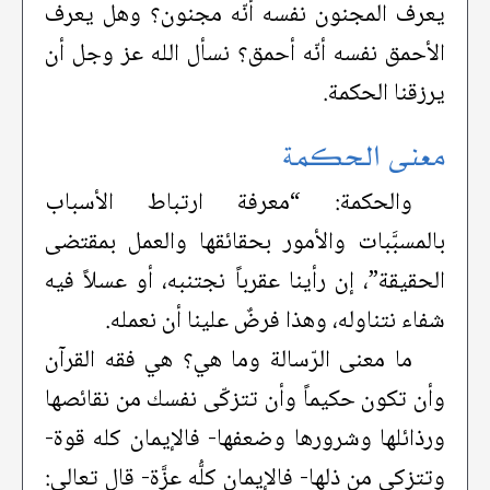
يعرف المجنون نفسه أنّه مجنون؟ وهل يعرف
الأحمق نفسه أنّه أحمق؟ نسأل الله عز وجل أن
يرزقنا الحكمة.
معنى الحكمة
والحكمة: “معرفة ارتباط الأسباب
بالمسبَّبات والأمور بحقائقها والعمل بمقتضى
الحقيقة”، إن رأينا عقرباً نجتنبه، أو عسلاً فيه
شفاء نتناوله، وهذا فرضٌ علينا أن نعمله.
ما معنى الرّسالة وما هي؟ هي فقه القرآن
وأن تكون حكيماً وأن تتزكّى نفسك من نقائصها
ورذائلها وشرورها وضعفها- فالإيمان كله قوة-
وتتزكى من ذلها- فالإيمان كلُّه عزَّة- قال تعالى: