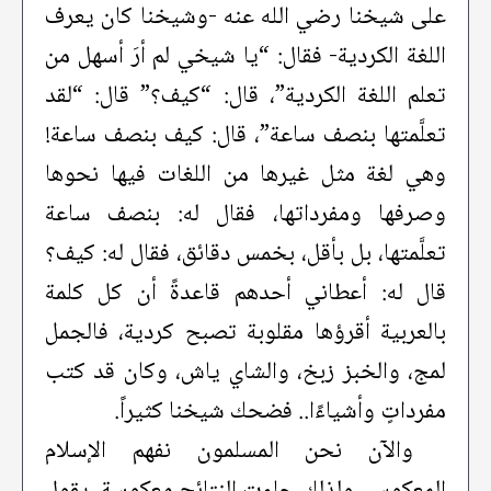
على شيخنا رضي الله عنه -وشيخنا كان يعرف
اللغة الكردية- فقال: “يا شيخي لم أرَ أسهل من
تعلم اللغة الكردية”، قال: “كيف؟” قال: “لقد
تعلَّمتها بنصف ساعة”، قال: كيف بنصف ساعة!
وهي لغة مثل غيرها من اللغات فيها نحوها
وصرفها ومفرداتها، فقال له: بنصف ساعة
تعلَّمتها، بل بأقل، بخمس دقائق، فقال له: كيف؟
قال له: أعطاني أحدهم قاعدةً أن كل كلمة
بالعربية أقرؤها مقلوبة تصبح كردية، فالجمل
لمج، والخبز زبخ، والشاي ياش، وكان قد كتب
مفرداتٍ وأشياءًا.. فضحك شيخنا كثيراً.
والآن نحن المسلمون نفهم الإسلام
المعكوس، ولذلك جاءت النتائج معكوسة، يقول