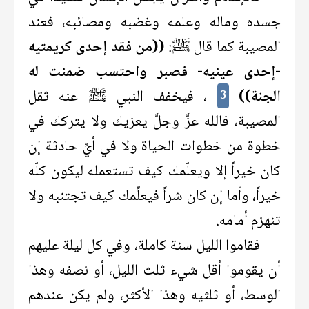
جسده وماله وعلمه وغضبه ومصائبه، فعند
المصيبة كما قال ﷺ:
((من فقد إحدى كريمتيه
-إحدى عينيه- فصبر واحتسب ضمنت له
الجنة))
، فيخفف النبي ﷺ عنه ثقل
3
المصيبة، فالله عزَّ وجلَّ يعزيك ولا يتركك في
خطوة من خطوات الحياة ولا في أيِّ حادثة إن
كان خيراً إلا ويعلّمك كيف تستعمله ليكون كلّه
خيراً، وأما إن كان شراً فيعلِّمك كيف تجتنبه ولا
تنهزم أمامه.
فقاموا الليل سنة كاملة، وفي كل ليلة عليهم
أن يقوموا أقل شيء ثلث الليل، أو نصفه وهذا
الوسط، أو ثلثيه وهذا الأكثر، ولم يكن عندهم