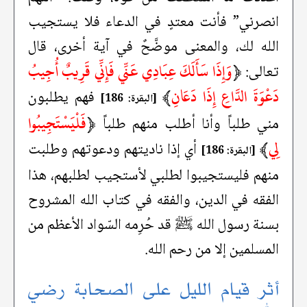
انصرني” فأنت معتدٍ في الدعاء فلا يستجيب
الله لك، والمعنى موضَّحٌ في آية أخرى، قال
﴿
وَإِذَا سَأَلَكَ عِبَادِي عَنِّي فَإِنِّي قَرِيبٌ أُجِيبُ
تعالى:
دَعْوَةَ الدَّاعِ إِذَا دَعَانِ
﴾
فهم يطلبون
[البقرة: 186]
﴿
فَلْيَسْتَجِيبُوا
مني طلباً وأنا أطلب منهم طلباً
لِي
﴾
أي إذا ناديتهم ودعوتهم وطلبت
[البقرة: 186]
منهم فليستجيبوا لطلبي لأستجيب لطلبهم، هذا
الفقه في الدين، والفقه في كتاب الله المشروح
بسنة رسول الله ﷺ قد حُرِمه السّواد الأعظم من
المسلمين إلا من رحم الله.
أثر قيام الليل على الصحابة رضي