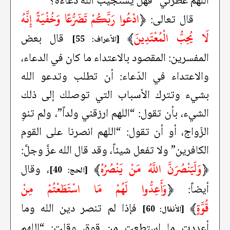
اللهم عَطِّرني” فهل يستجيب الله دعاءه؟
﴿
ادْعُوا رَبَّكُمْ تَضَرُّعًا وَخُفْيَةً إِنَّهُ
قال تعالى:
لَا يُحِبُّ الْمُعْتَدِينَ
﴾
قال بعض
[الأعراف: 55]
المفسرين: المقصود بالاعتداء ما كان في الدعاء،
والاعتداء في الدّعاء: أن تطلب وتدعو الله
بشيء وتترك الأسباب التي توصلك إلى ذلك
الشيء، بأن تقول: “اللهم ارزقني ولداً”، ولم تنوِ
الزّواج، أو أن تقول: “اللهم انصرنا على القوم
الكافرين” ولا تفعل شيئاً، وقد قال الله عزَّ وجلَّ:
﴿
وَلَيَنْصُرَنَّ اللَّهُ مَنْ يَنْصُرُهُ
﴾
، وقال
[الحج: 40]
﴿
وَأَعِدُّوا لَهُمْ مَا اسْتَطَعْتُمْ مِنْ
أيضاً:
قُوَّةٍ
﴾
فإذا لم تنصر دين الله وما
[الأنفال: 60]
أعددت ما استطعت من قوة، وقلت: “اللهم