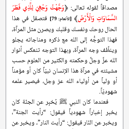
﴿
وَجَّهْتُ وَجْهِيَ لِلَّذِي فَطَرَ
مصداقاً لقوله تعالى:
السَّمَاوَاتِ وَالْأَرْضَ
﴾
فتصقل في هذا
[الأنعام: 79]
الحال روحك ونفسك وقلبك ويصرن مثل المرآة،
فهذا التوجُّه إلى الله مع ذكره ومناجاته يجلو
وينظِّف وجه المرآة، وبهذا التوجه تنعكس أنوار
الله عزَّ وجلَّ وحكمته والكثير من العلوم حسب
مشيئته في مرآة هذا الإنسان نبيّاً كان أو مؤمناً
أو ولياً من أولياء الله عز وجل، فيصير علمه
شهوديّاً.
فعندما كان النبي ﷺ يُخبِر عن الجنّة كان
يخبر إخباراً شهودياً فيقول: “رأيت الجنة”،
ويخبر عن النّار فيقول: “رأيت النار”، ويخبر عن