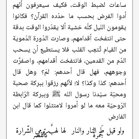
ساعات لضبط الوقت، فكيف سيعرفون أنّهم
أدوا الفرض بحسب ما حدّده القرآن؟ فكانوا
يقومون الليل كلّه خشية ألا يقدّروا الوقت بدقة
حتى انتفخت أقدامهم، وصارت الدّورة الدّموية
من القيام تُتعِب القلب فلا يستطيع أن يسحب
الدّم من القدمين، فانتفخت أقدامهم، واصفرَّت
وجوههم، فهل قال أحدهم: لمَ؟ وهل قال
أحدهم: كذا وكذا؟ لا؛ لأنّهم رزقوا ببركة صحبة
ومحبّة سيّدنا رسول الله ﷺ وببركة الرّابطة
الرّوحيّة معه ما لو أمروا لامتثلوا كما قال ابن
الفارض
ولو قيل طَ النار والنار
لها لهبٌ ترمي الشّرارة
جمرةٌ
كالقصر