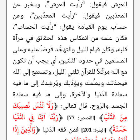
العرش فيقول: “رأيت العرش”، ويخبر عن
المعذبين فيقول: “رأيت المعذّبين”، وعن
حساب يوم القيامة يقول: “رأيت الحساب”،
فكان علمه من انعكاس هذه الحقائق في مرآة
قلبه، وكان قيام الليل والتهجُّد فرضاً عليه وعلى
المسلمين في حدود الثّلثين، أي يجب أن تكون
مع الله مرتِّلاً للقرآن ثلثي الليل، وتستمع إلى الله
فيحدّثك ويعلِّمك ويؤدِّبك ويُرشِدك إلى ما فيه
سعادة الدّنيا والآخرة، وإلى ما فيه سعادة
﴿
وَلَا تَنْسَ نَصِيبَكَ
الجسد والرّوح، قال تعالى:
مِنَ الدُّنْيَا
﴾
﴿
رَبَّنَا آتِنَا فِي الدُّنْيَا
[القصص: 77]
حَسَنَةً
﴾
﴿
وَالَّذِينَ إِذَا
فمن فقه الدّنيا
[البقرة: 201]