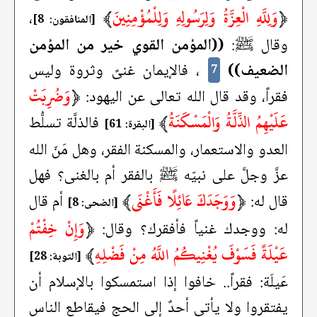
﴿
وَلِلَّهِ الْعِزَّةُ وَلِرَسُولِهِ وَلِلْمُؤْمِنِينَ
﴾
،
[المنافقون: 8]
وقال ﷺ:
((المؤمن القوي خير من المؤمن
الضعيف))
، فالإيمان غنىً وثروة وليس
7
﴿
وَضُرِبَتْ
فقراً، وقد قال الله تعالى عن اليهود:
عَلَيْهِمُ الذِّلَّةُ وَالْمَسْكَنَةُ
﴾
فالذلَّة تسلُّط
[البقرة: 61]
العدو والاستعمار، والمسكنة الفقر، وهل مَنّ الله
عزَّ وجلَّ على نبيّه ﷺ بالفقر أم بالغنى؟ فهل
﴿
وَوَجَدَكَ عَائِلًا فَأَغْنَى
﴾
قال له:
أم قال
[الضحى: 8]
﴿
وَإِنْ خِفْتُمْ
له: ووجدك غنياً فأفقرك؟ وقال:
عَيْلَةً فَسَوْفَ يُغْنِيكُمُ اللَّهُ مِنْ فَضْلِهِ
﴾
[التوبة: 28]
عَيلَة: فقراً.. خافوا إذا استمسكوا بالإسلام أن
يفتقروا ولا يأتي أحدٌ إلى الحج فيقاطع الناس