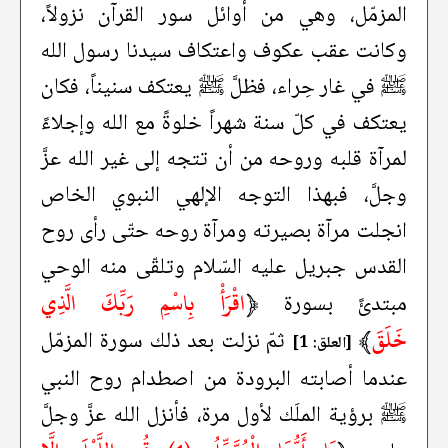
المزمّل، وهي من أوائل سور القرآن نزولاً،
وكانت عقب عكوف واعتكاف سيدنا رسول الله
ﷺ في غار حِراء، فظلَّ ﷺ يعتكف سنيناً، فكان
يعتكف في كلّ سنة شهراً خلوةً مع الله وإجلاءً
لمرآة قلبه وروحه من أن تتجه إلى غير الله عزَّ
وجلَّ، فبهذا التوجه الإلهي النبوي الخاص
انجلت مرآة بصيرته ومرآة روحه حتّى رأى روح
القدس جبريل عليه السّلام وتلقّى منه الوحي
﴿
اقْرَأْ بِاسْمِ رَبِّكَ الَّذِي
مبتدئً بسورة
خَلَقَ
﴾
ثمّ نزلت بعد ذلك سورة المزمّل
[العلق: 1]
عندما أصابته البرودة من اصطدام روح النبي
ﷺ برؤية الملَك لأول مرة، فأنزل الله عزَّ وجلَّ