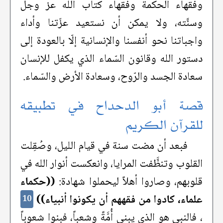
وفقهاء الحكمة وفقهاء كتاب الله عز وجل
وسنَّته، ولا يمكن أن نستعيد عزّتنا وأداء
واجباتنا نحو أنفسنا والإنسانية إلّا بالعودة إلى
دستور الله وقانون السّماء الذي يكفل للإنسان
سعادة الجسد والرّوح، وسعادة الأرض والسّماء.
قصة أبو الدحداح في تطبيقه
للقرآن الكريم
فبعد أن مضت سنة في قيام الليل، وصُقِلت
القلوب وتنظَّفت المرايا، وانعكست أنوار الله في
قلوبهم، وصاروا أهلاً ليحملوا شهادة:
((حكماء
علماء، كادوا من فقههم أن يكونوا أنبياء))
10
، فالنبي هو الذي يبني أُمَّةً وشعباً، فبنوا شعوباً