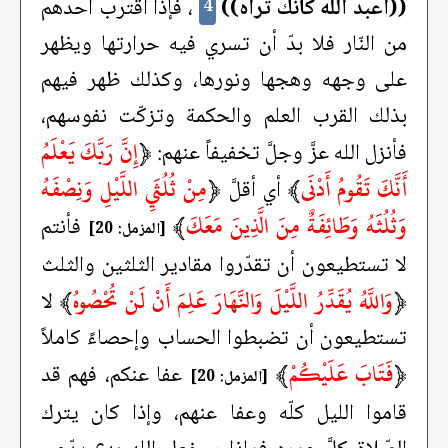
((اعبد الله كأنك تراه))
، فإذا اقترب أحدهم
4
من النّار فلا بدّ أن تسري فيه حرارتها ويظهر
على وجهه وهجها ونورها، وكذلك ظهر فيهم
بذلك القرب العلم والحكمة وتزكّت نفوسهم،
﴿
إِنَّ رَبَّكَ يَعْلَمُ
فأنزل الله عزَّ وجلَّ تخفيفاً عنهم:
أَنَّكَ تَقُومُ أَدْنَى
﴾
﴿
مِنْ ثُلُثَيِ اللَّيْلِ وَنِصْفَهُ
أي أقلَّ
وَثُلُثَهُ وَطَائِفَةٌ مِنَ الَّذِينَ مَعَكَ
﴾
فأنتم
[المزمل: 20]
لا تستطيعون أن تقدّروا مقادير الثلثين والثلث
﴿
وَاللَّهُ يُقَدِّرُ اللَّيْلَ وَالنَّهَارَ عَلِمَ أَنْ لَنْ تُحْصُوهُ
﴾
لا
تستطيعون أن تضبطوا الحساب وإحصاءً كاملاً
﴿
فَتَابَ عَلَيْكُمْ
﴾
عفا عنكم، فهم قد
[المزمل: 20]
قاموا الليل كلّه وعفا عنهم، وإذا كان يترك