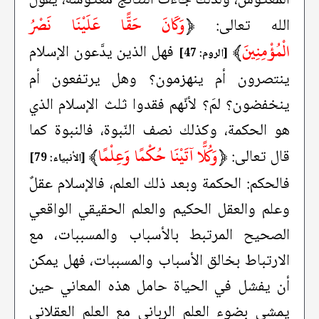
﴿
وَكَانَ حَقًّا عَلَيْنَا نَصْرُ
الله تعالى:
الْمُؤْمِنِينَ
﴾
فهل الذين يدَّعون الإسلام
[الروم: 47]
ينتصرون أم ينهزمون؟ وهل يرتفعون أم
ينخفضون؟ لمَ؟ لأنّهم فقدوا ثلث الإسلام الذي
هو الحكمة، وكذلك نصف النّبوة، فالنبوة كما
﴿
وَكُلًّا آتَيْنَا حُكْمًا وَعِلْمًا
﴾
قال تعالى:
[الأنبياء: 79]
فالحكم: الحكمة وبعد ذلك العلم، فالإسلام عقلٌ
وعلم والعقل الحكيم والعلم الحقيقي الواقعي
الصحيح المرتبط بالأسباب والمسببات، مع
الارتباط بخالق الأسباب والمسببات، فهل يمكن
أن يفشل في الحياة حامل هذه المعاني حين
يمشي بضوء العلم الرباني مع العلم العقلاني