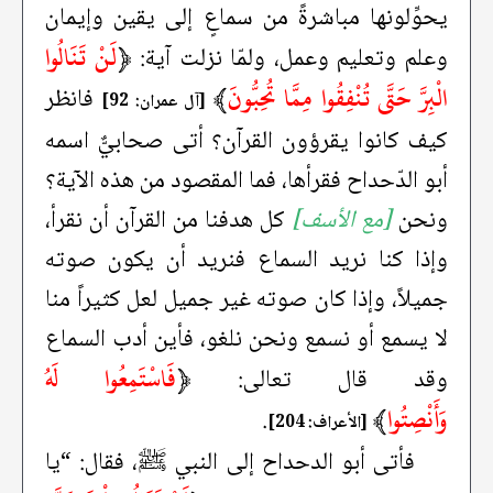
يحوِّلونها مباشرةً من سماعٍ إلى يقين وإيمان
﴿
لَنْ تَنَالُوا
وعلم وتعليم وعمل، ولمّا نزلت آية:
الْبِرَّ حَتَّى تُنْفِقُوا مِمَّا تُحِبُّونَ
﴾
فانظر
[آل عمران: 92]
كيف كانوا يقرؤون القرآن؟ أتى صحابيٌّ اسمه
أبو الدّحداح فقرأها، فما المقصود من هذه الآية؟
ونحن
[مع الأسف]
كل هدفنا من القرآن أن نقرأ،
وإذا كنا نريد السماع فنريد أن يكون صوته
جميلاً، وإذا كان صوته غير جميل لعل كثيراً منا
لا يسمع أو نسمع ونحن نلغو، فأين أدب السماع
﴿
فَاسْتَمِعُوا لَهُ
وقد قال تعالى:
وَأَنْصِتُوا
﴾
.
[الأعراف: 204]
فأتى أبو الدحداح إلى النبي ﷺ، فقال: “يا