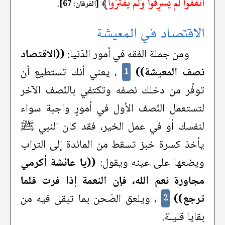
أَنْفَقُوا لَمْ يُسْرِفُوا وَلَمْ يَقْتُرُوا
﴾
.
[الفرقان: 67]
الاقتصاد في المعيشة
ومن جملة الفقه في أمور الدّنيا:
((الاقتصاد
نصف المعيشة))
، يعني أنك تستطيع أن
1
توفِّر من دخلك نصفه وتكتفي بالنّصف الآخر
لتستعمل النّصف الأول في أمورٍ واجبة سواء
لنفسك أو في عمل الخير، فقد كان النبي ﷺ
يأخذ كسرة خبز تسقط من المائدة إلى التراب
ويضعها على عينه ويقول:
((يا عائشة أكرمي
مجاورة نعم الله، فإن النعمة إذا فرت قلما
ترجع))
، ويلعق الصّحن بما تبقى فيه من
2
بقايا قليلة.