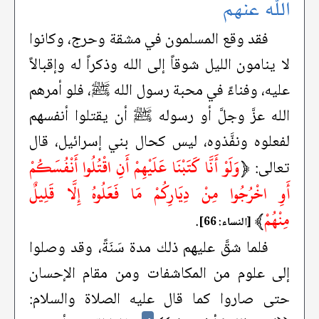
الله عنهم
فقد وقع المسلمون في مشقة وحرج، وكانوا
لا ينامون الليل شوقاً إلى الله وذكراً له وإقبالاً
عليه، وفناءً في محبة رسول الله ﷺ، فلو أمرهم
الله عزَّ وجلَّ أو رسوله ﷺ أن يقتلوا أنفسهم
لفعلوه ونفَّذوه، ليس كحال بني إسرائيل، قال
﴿
وَلَوْ أَنَّا كَتَبْنَا عَلَيْهِمْ أَنِ اقْتُلُوا أَنْفُسَكُمْ
تعالى:
أَوِ اخْرُجُوا مِنْ دِيَارِكُمْ مَا فَعَلُوهُ إِلَّا قَلِيلٌ
مِنْهُمْ
﴾
.
[النساء: 66]
فلما شقَّ عليهم ذلك مدة سَنَةً، وقد وصلوا
إلى علوم من المكاشفات ومن مقام الإحسان
حتى صاروا كما قال عليه الصلاة والسلام: