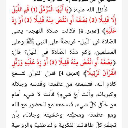
﴿
يَا أَيُّهَا الْمُزَّمِّلُ (1) قُمِ اللَّيْلَ
فأنزل الله عليه:
إِلَّا قَلِيلًا (2) نِصْفَهُ أَوِ انْقُصْ مِنْهُ قَلِيلًا (3) أَوْ زِدْ
عَلَيْهِ
﴾
فكانت صلاة التّهجد- يعني
[المزمل: 4]
الصّلاة في اللّيل- فريضةً على النبي ﷺ وعلى
المسلمين، وكم مدَّة الصّلاة في اللّيل؟ قال:
﴿
نِصْفَهُ أَوِ انْقُصْ مِنْهُ قَلِيلًا (3) أَوْ زِدْ عَلَيْهِ وَرَتِّلِ
الْقُرْآنَ تَرْتِيلًا
﴾
فنزل القرآن لتسمع
[المزمل: 4]
كلام الله، فتسمعه من عظمته وقدسه وجلاله
وكبريائه، وأنت أيُّ شيءٍ؟ فأنت لا شيء أمام
من خَلَقَ كلَّ شيء، فتسمعه مع الحضور مع الله
ومع عظمته ومحبَّته وخشيته وجلاله، بأن
تجمّع كلَّ طاقاتك الفكرية والعاطفية والروحية