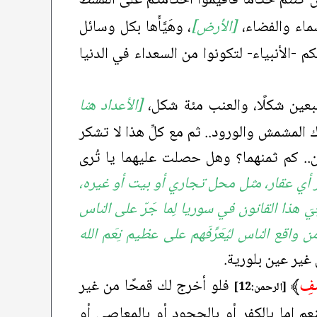
 كنتم حكَّامًا فأقيموا أحكامكم على القسط
سماء والفضاء،
[الأرض]
، وهَيَّأَها بكل وسائل
 -الأنبياء- لتكونوا من السعداء في الدنيا
عين شكلًا، والعنب مئة شكل،
[الأعداد هنا
المشمش والورود.. ثم مع كلِّ هذا لا تشكر
ينين.. كم ثمنهما؟ وهل حصلت عليهما يا تُرى
جار أي عقار، مثل محل تجاري أو بيت أو غيره،
يَ هذا القانون في سوريا لِما جَرّ على الناس
ع الناس ليُعَرِّفَهم على عظيم نِعَم الله
 غير عين بلورية.
صْفِ
﴾
فلو أخرج لك قمحًا من غير
[الرحمن:12]
نعم إما بالكفر أو بالجحود أو بالمعاصي أو